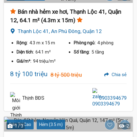
Bán nhà hẻm xe hơi, Thạnh Lộc 41, Quận
12, 64.1 m² (4.3m x 15m)
Thạnh Lộc 41, An Phú Đông, Quận 12
4.3 m
x 15 m
4 phòng
Rộng:
Phòng ngủ:
64.1 m²
5 tầng
Diện tích:
Số tầng:
94 triệu/m²
Giá/m²:
8 tỷ 100 triệu
8 tỷ 500 triệu
Chia sẻ
Thịnh BĐS
0903394679
Dân Trí Cao
Hẻm (3.5 m)
1 / 3
2