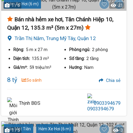
Hẻm Xe Hơi (6 m)
1 / 6
21
Bán nhà hẻm xe hơi, Tân Chánh Hiệp 10,
Quận 12, 135.3 m² (5m x 27m)
Trần Thị Năm, Trung Mỹ Tây, Quận 12
5 m
x 27 m
2 phòng
Rộng:
Phòng ngủ:
135.3 m²
2 tầng
Diện tích:
Số tầng:
59 triệu/m²
Nam
Giá/m²:
Hướng:
8 tỷ
So sánh
Chia sẻ
Thịnh BĐS
0903394679
Gần Mặt Tiền
Hẻm Xe Hơi (6 m)
1 / 5
3