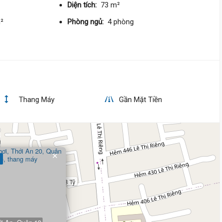
68 triệu/m²
Đông
Diện tích:
73 m²
m²
Phòng ngủ:
4 phòng
6 tỷ 500 triệu
Thạnh Xuân 25,
Thới An
4 m
x 14 m
5 tầng
DT:
54 m²
4 phòng
ng
90 triệu/m²
Đông Nam
Thang Máy
Gần Mặt Tiền
6 tỷ 350 triệu
Thạnh Xuân 47,
Thới An
4 m
x 14 m
5 tầng
×
DT:
53 m²
4 phòng
ng
87 triệu/m²
Đông Nam
8 Tỷ
6 tỷ 300 triệu