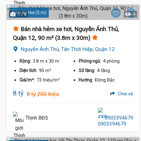
Hẻm Xe Hơi (5 m)
1 / 6
4
Bán nhà hẻm xe hơi, Nguyễn Ánh Thủ,
Quận 12, 90 m² (3.8m x 30m)
Nguyễn Ánh Thủ, Tân Thới Hiệp, Quận 12
3.8 m
x 30 m
4 phòng
Rộng:
Phòng ngủ:
90 m²
4 tầng
Diện tích:
Số tầng:
73 triệu/m²
Đông Bắc
Giá/m²:
Hướng:
8 tỷ
8 tỷ 200 triệu
Chia sẻ
Thịnh BĐS
0903394679