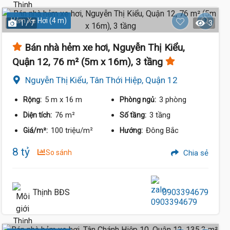
Hẻm Xe Hơi (4 m)
1 / 7
3
Bán nhà hẻm xe hơi, Nguyễn Thị Kiểu,
Quận 12, 76 m² (5m x 16m), 3 tầng
Nguyễn Thị Kiểu, Tân Thới Hiệp, Quận 12
5 m
x 16 m
3 phòng
Rộng:
Phòng ngủ:
76 m²
3 tầng
Diện tích:
Số tầng:
100 triệu/m²
Đông Bắc
Giá/m²:
Hướng:
8 tỷ
So sánh
Chia sẻ
Thịnh BĐS
0903394679