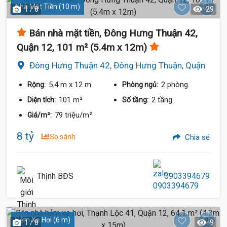
Nhà Mặt Tiền (10 m)
1 / 8
29
Bán nhà mặt tiền, Đông Hưng Thuận 42,
Quận 12, 101 m² (5.4m x 12m)
Đông Hưng Thuận 42, Đông Hưng Thuận, Quận
12
5.4 m
x 12 m
2 phòng
Rộng:
Phòng ngủ:
101 m²
2 tầng
Diện tích:
Số tầng:
79 triệu/m²
Giá/m²:
8 tỷ
So sánh
Chia sẻ
Thịnh BĐS
0903394679
Hẻm Xe Hơi (6 m)
1 / 8
9