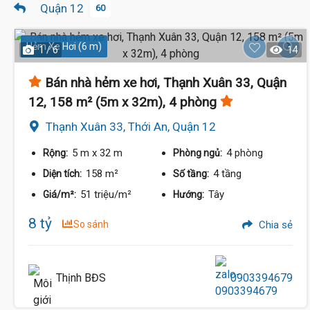
Quận 12
60
Hẻm Xe Hơi (6 m)
1 / 6
14
Bán nhà hẻm xe hơi, Thạnh Xuân 33, Quận
12, 158 m² (5m x 32m), 4 phòng
Thạnh Xuân 33, Thới An, Quận 12
5 m
x 32 m
4 phòng
Rộng:
Phòng ngủ:
158 m²
4 tầng
Diện tích:
Số tầng:
51 triệu/m²
Tây
Giá/m²:
Hướng:
8 tỷ
So sánh
Chia sẻ
Thịnh BĐS
0903394679