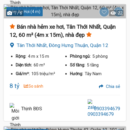
Hẻm Xe Hơi (4 m)
1 / 6
22
Bán nhà hẻm xe hơi, Tân Thới Nhất, Quận
12, 60 m² (4m x 15m), nhà đẹp
Tân Thới Nhất, Đông Hưng Thuận, Quận 12
4 m
x 15 m
5 phòng
Rộng:
Phòng ngủ:
60 m²
5 tầng
Diện tích:
Số tầng:
105 triệu/m²
Tây Nam
Giá/m²:
Hướng:
8 tỷ
So sánh
Chia sẻ
Thịnh BĐS
0903394679