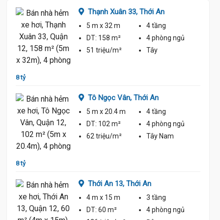
Thạnh Xuân 33,
Thới An
5 m
x 32 m
4 tầng
ủ
DT:
158 m²
4 phòng
ngủ
51 triệu/m²
Tây
8 tỷ
7 tỷ 60
Tô Ngọc Vân,
Thới An
5 m
x 20.4 m
4 tầng
ủ
DT:
102 m²
4 phòng
ngủ
62 triệu/m²
Tây Nam
8 tỷ
7 tỷ 50
Thới An 13,
Thới An
4 m
x 15 m
3 tầng
ủ
DT:
60 m²
4 phòng
ngủ