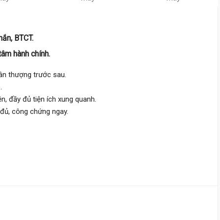
Thạnh Xuân 22,
Thới An
4.8 m
x 15 m
5 tầng
hắn, BTCT.
DT:
73 m²
4 phòng
ng
73 triệu/m²
Đông Bắc
tâm hành chính.
sân thượng trước sau.
6 tỷ 500 triệu
.
Thạnh Xuân 38,
Thới An
n, đầy đủ tiện ích xung quanh.
 đủ, công chứng ngay.
4 m
x 13 m
5 tầng
DT:
52 m²
4 phòng
ng
93 triệu/m²
Đông Bắc
6 tỷ 500 triệu
Thạnh Xuân 22,
Thới An
4 m
x 22 m
4 tầng
DT:
86.9 m²
4 phòng
ng