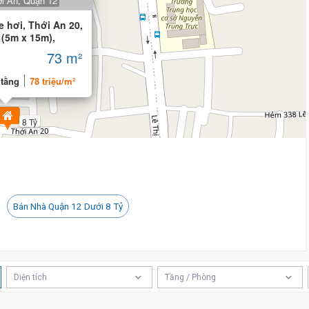
ới An, Quận 12
 hơi, Thới An 20,
 (5m x 15m),
73 m²
 tầng
78 triệu/m²
8 Tỷ
Bán Nhà Quận 12 Dưới 8 Tỷ
Diện tích
Tầng / Phòng