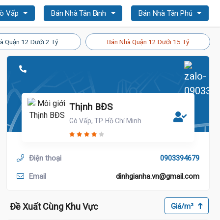
Gò Vấp
Bán Nhà Tân Bình
Bán Nhà Tân Phú
à Quận 12 Dưới 2 Tỷ
Bán Nhà Quận 12 Dưới 15 Tỷ
Thịnh BĐS
Gò Vấp, TP. Hồ Chí Minh
Điện thoại
0903394679
Email
dinhgianha.vn@gmail.com
Đề Xuất Cùng Khu Vực
Giá/m²