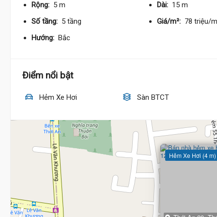
Rộng:
5 m
Dài:
15 m
Số tầng:
5 tầng
Giá/m²:
78 triệu/
Hướng:
Bắc
Điểm nổi bật
Hẻm Xe Hơi
Sàn BTCT
Hẻm Xe Hơi (4 m)