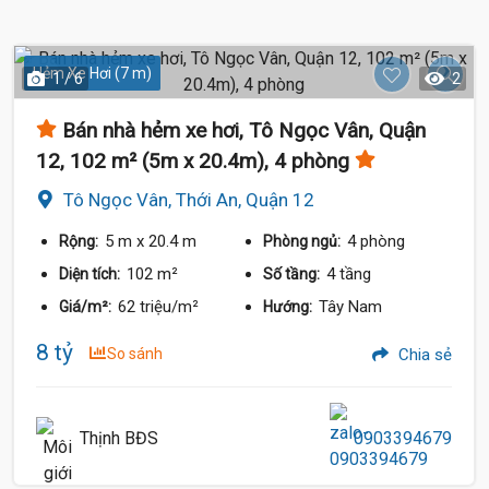
Hẻm Xe Hơi (7 m)
1 / 6
2
Bán nhà hẻm xe hơi, Tô Ngọc Vân, Quận
12, 102 m² (5m x 20.4m), 4 phòng
Tô Ngọc Vân, Thới An, Quận 12
5 m
x 20.4 m
4 phòng
Rộng:
Phòng ngủ:
102 m²
4 tầng
Diện tích:
Số tầng:
62 triệu/m²
Tây Nam
Giá/m²:
Hướng:
8 tỷ
So sánh
Chia sẻ
Thịnh BĐS
0903394679