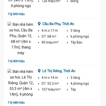
126 triệu/m²
Đông
7 tỷ 850 triệu
8 tỷ 50
Cầu Ba Phụ,
Thới An
4 m
x 17 m
5 tầng
ủ
DT:
68 m²
6 phòng
ngủ
83 triệu/m²
Tây Bắc
7 tỷ 800 triệu
8 tỷ 50
Lê Thị Riêng,
Thới An
4 m
x 14 m
5 tầng
ủ
DT:
55.3 m²
4 phòng
ngủ
107 triệu/m²
Tây
7 tỷ 680 triệu
8 tỷ 50