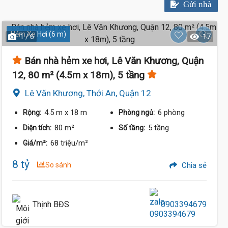
Gửi nhà
Hẻm Xe Hơi (6 m)
1 / 6
17
Bán nhà hẻm xe hơi, Lê Văn Khương, Quận
12, 80 m² (4.5m x 18m), 5 tầng
Lê Văn Khương, Thới An, Quận 12
4.5 m
x 18 m
6 phòng
Rộng:
Phòng ngủ:
80 m²
5 tầng
Diện tích:
Số tầng:
68 triệu/m²
Giá/m²:
8 tỷ
So sánh
Chia sẻ
Thịnh BĐS
0903394679