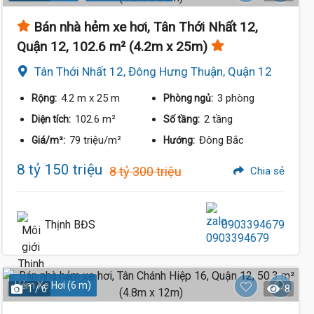
Bán nhà hẻm xe hơi, Tân Thới Nhất 12,
Quận 12, 102.6 m² (4.2m x 25m)
Tân Thới Nhất 12, Đông Hưng Thuận, Quận 12
4.2 m
x 25 m
3 phòng
Rộng:
Phòng ngủ:
102.6 m²
2 tầng
Diện tích:
Số tầng:
79 triệu/m²
Đông Bắc
Giá/m²:
Hướng:
8 tỷ 150 triệu
8 tỷ 300 triệu
Chia sẻ
Thịnh BĐS
0903394679
Hẻm Xe Hơi (6 m)
1 / 6
8