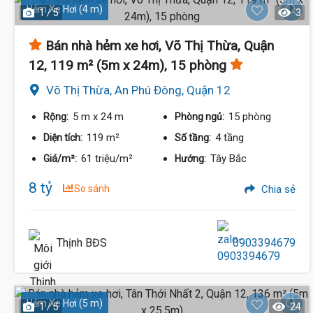
Hẻm Xe Hơi (4 m)
1 / 5
3
Bán nhà hẻm xe hơi, Võ Thị Thừa, Quận
12, 119 m² (5m x 24m), 15 phòng
Võ Thị Thừa, An Phú Đông, Quận 12
5 m
x 24 m
15 phòng
Rộng:
Phòng ngủ:
119 m²
4 tầng
Diện tích:
Số tầng:
61 triệu/m²
Tây Bắc
Giá/m²:
Hướng:
8 tỷ
So sánh
Chia sẻ
Thịnh BĐS
0903394679
Hẻm Xe Hơi (5 m)
1 / 5
24