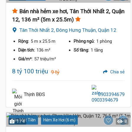
Bán nhà hẻm xe hơi, Tân Thới Nhất 2, Quận
12, 136 m² (5m x 25.5m)
Tân Thới Nhất 2, Đông Hưng Thuận, Quận 12
5 m
x 25.5 m
1 phòng
Rộng:
Phòng ngủ:
136 m²
1 tầng
Diện tích:
Số tầng:
57 triệu/m²
Giá/m²:
8 tỷ 100 triệu
9 tỷ
Chia sẻ
Thịnh BĐS
0903394679
Gần Mặt Tiền
Hẻm Xe Hơi (6 m)
1 / 4
8