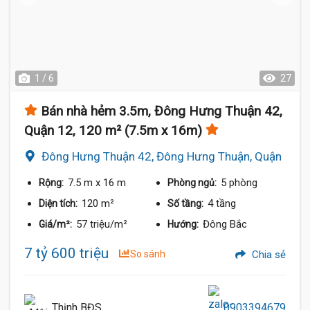
1 / 6
27
Bán nhà hẻm 3.5m, Đông Hưng Thuận 42,
Quận 12, 120 m² (7.5m x 16m)
Đông Hưng Thuận 42, Đông Hưng Thuận, Quận
12
7.5 m
x 16 m
5 phòng
Rộng:
Phòng ngủ:
120 m²
4 tầng
Diện tích:
Số tầng:
57 triệu/m²
Đông Bắc
Giá/m²:
Hướng:
7 tỷ 600 triệu
So sánh
Chia sẻ
Thịnh BĐS
0903394679