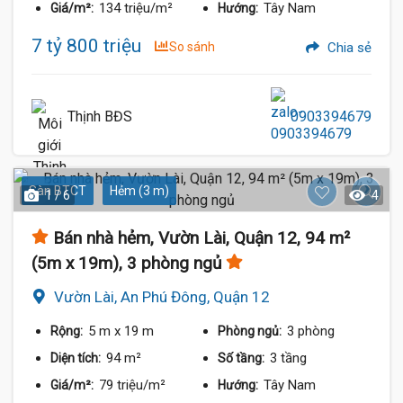
134 triệu/m²
Tây Nam
Giá/m²:
Hướng:
7 tỷ 800 triệu
So sánh
Chia sẻ
Thịnh BĐS
0903394679
Sàn BTCT
Hẻm (3 m)
1 / 6
4
Bán nhà hẻm, Vườn Lài, Quận 12, 94 m²
(5m x 19m), 3 phòng ngủ
Vườn Lài, An Phú Đông, Quận 12
5 m
x 19 m
3 phòng
Rộng:
Phòng ngủ:
94 m²
3 tầng
Diện tích:
Số tầng:
79 triệu/m²
Tây Nam
Giá/m²:
Hướng: