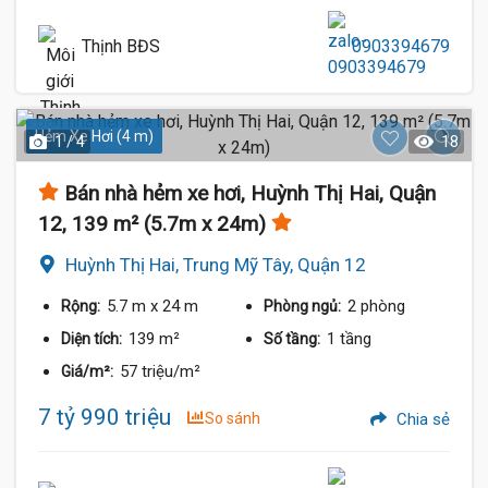
Thịnh BĐS
0903394679
Hẻm Xe Hơi (4 m)
1 / 4
18
Bán nhà hẻm xe hơi, Huỳnh Thị Hai, Quận
12, 139 m² (5.7m x 24m)
Huỳnh Thị Hai, Trung Mỹ Tây, Quận 12
5.7 m
x 24 m
2 phòng
Rộng:
Phòng ngủ:
139 m²
1 tầng
Diện tích:
Số tầng:
57 triệu/m²
Giá/m²:
7 tỷ 990 triệu
So sánh
Chia sẻ