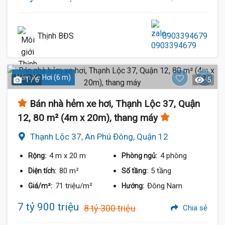
Thịnh BĐS
0903394679
Hẻm Xe Hơi (6 m)
1 / 6
5
Bán nhà hẻm xe hơi, Thạnh Lộc 37, Quận
12, 80 m² (4m x 20m), thang máy
Thạnh Lộc 37, An Phú Đông, Quận 12
4 m
x 20 m
4 phòng
Rộng:
Phòng ngủ:
80 m²
5 tầng
Diện tích:
Số tầng:
71 triệu/m²
Đông Nam
Giá/m²:
Hướng:
7 tỷ 900 triệu
8 tỷ 300 triệu
Chia sẻ