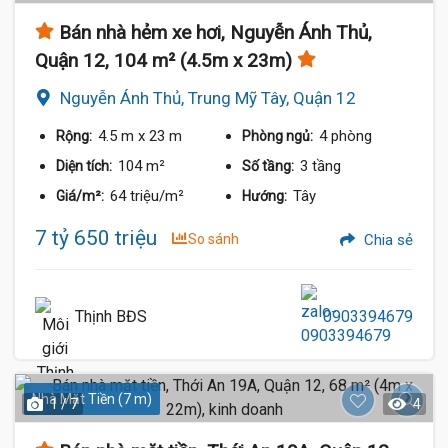
Bán nhà hẻm xe hơi, Nguyễn Ánh Thủ,
Quận 12, 104 m² (4.5m x 23m)
Nguyễn Ánh Thủ, Trung Mỹ Tây, Quận 12
4.5 m
x 23 m
4 phòng
Rộng:
Phòng ngủ:
104 m²
3 tầng
Diện tích:
Số tầng:
64 triệu/m²
Tây
Giá/m²:
Hướng:
7 tỷ 650 triệu
So sánh
Chia sẻ
Thịnh BĐS
0903394679
Nhà Mặt Tiền (7 m)
1 / 7
4