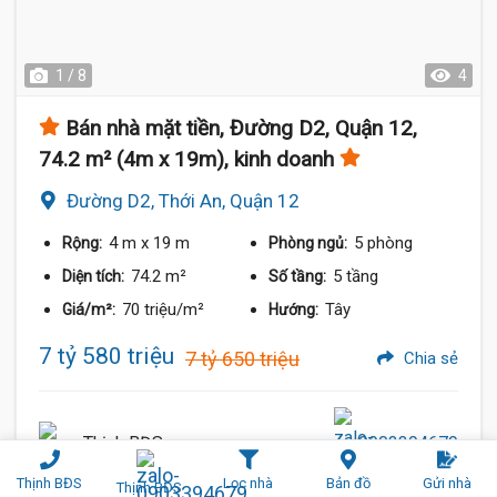
1 / 8
4
Bán nhà mặt tiền, Đường D2, Quận 12,
74.2 m² (4m x 19m), kinh doanh
Đường D2, Thới An, Quận 12
4 m
x 19 m
5 phòng
Rộng:
Phòng ngủ:
74.2 m²
5 tầng
Diện tích:
Số tầng:
70 triệu/m²
Tây
Giá/m²:
Hướng:
7 tỷ 580 triệu
7 tỷ 650 triệu
Chia sẻ
Thịnh BĐS
0903394679
Thịnh BĐS
Lọc nhà
Bản đồ
Gửi nhà
Thịnh BĐS