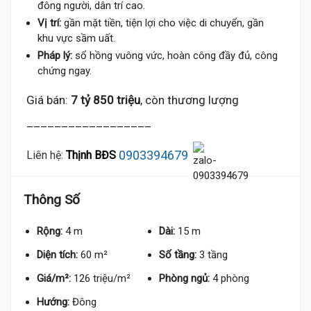
đông người, dân trí cao.
Vị trí:
gần mặt tiền, tiện lợi cho việc di chuyển, gần
khu vực sầm uất.
Pháp lý:
sổ hồng vuông vức, hoàn công đầy đủ, công
chứng ngay.
Giá bán:
7 tỷ 850 triệu
, còn thương lượng
__________________
0903394679
Liên hệ:
Thịnh BĐS
Thông Số
Rộng:
4 m
Dài:
15 m
Diện tích:
60 m²
Số tầng:
3 tầng
Giá/m²:
126 triệu/m²
Phòng ngủ:
4 phòng
Hướng:
Đông