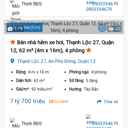
Thịnh BĐS
0903394679
Hẻm Xe Hơi (5 m)
1 / 9
23
Bán nhà hẻm xe hơi, Thạnh Lộc 27, Quận
12, 62 m² (4m x 16m), 4 phòng
Thạnh Lộc 27, An Phú Đông, Quận 12
4 m
x 16 m
4 phòng
Rộng:
Phòng ngủ:
62 m²
5 tầng
Diện tích:
Số tầng:
92 triệu/m²
Tây Bắc
Giá/m²:
Hướng:
7 tỷ 700 triệu
So sánh
Chia sẻ
Thịnh BĐS
0903394679