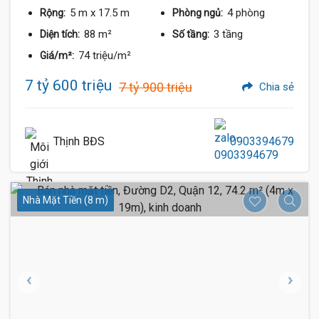
5 m
x 17.5 m
4 phòng
Rộng:
Phòng ngủ:
88 m²
3 tầng
Diện tích:
Số tầng:
74 triệu/m²
Giá/m²:
7 tỷ 600 triệu
7 tỷ 900 triệu
Chia sẻ
Thịnh BĐS
0903394679
Nhà Mặt Tiền (8 m)