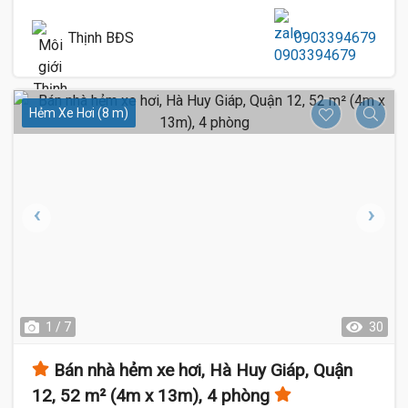
Thịnh BĐS
0903394679
Hẻm Xe Hơi (8 m)
1 / 7
30
Bán nhà hẻm xe hơi, Hà Huy Giáp, Quận
12, 52 m² (4m x 13m), 4 phòng