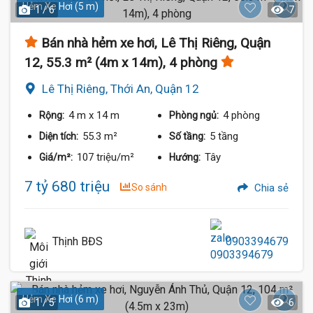
Hẻm Xe Hơi (5 m)
1 / 6
7
Bán nhà hẻm xe hơi, Lê Thị Riêng, Quận
12, 55.3 m² (4m x 14m), 4 phòng
Lê Thị Riêng, Thới An, Quận 12
4 m
x 14 m
4 phòng
Rộng:
Phòng ngủ:
55.3 m²
5 tầng
Diện tích:
Số tầng:
107 triệu/m²
Tây
Giá/m²:
Hướng:
7 tỷ 680 triệu
So sánh
Chia sẻ
Thịnh BĐS
0903394679
Hẻm Xe Hơi (6 m)
1 / 5
6