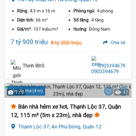
4.3 m
x 16 m
4 phòng
Rộng:
Phòng ngủ:
66 m²
4 tầng
Diện tích:
Số tầng:
107 triệu/m²
Đông Nam
Giá/m²:
Hướng:
7 tỷ 900 triệu
8 tỷ 300 triệu
Chia sẻ
Thịnh BĐS
0903394679
Hẻm Xe Hơi (4 m)
1 / 5
17
Bán nhà hẻm xe hơi, Thạnh Lộc 37, Quận
12, 115 m² (5m x 23m), nhà đẹp
Thạnh Lộc 37, An Phú Đông, Quận 12