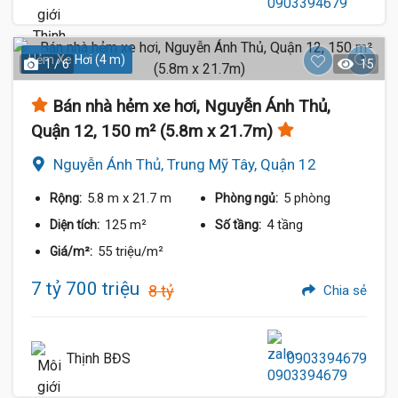
Hẻm Xe Hơi (4 m)
1 / 6
15
Bán nhà hẻm xe hơi, Nguyễn Ánh Thủ,
Quận 12, 150 m² (5.8m x 21.7m)
Nguyễn Ánh Thủ, Trung Mỹ Tây, Quận 12
5.8 m
x 21.7 m
5 phòng
Rộng:
Phòng ngủ:
125 m²
4 tầng
Diện tích:
Số tầng:
55 triệu/m²
Giá/m²:
7 tỷ 700 triệu
8 tỷ
Chia sẻ
Thịnh BĐS
0903394679