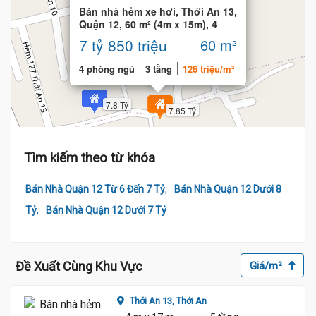
Bán nhà hẻm xe hơi, Thới An 13,
Quận 12, 60 m² (4m x 15m), 4
phòng ngủ
7 tỷ 850 triệu
60 m²
4 phòng ngủ
3 tầng
126 triệu/m²
7.8 Tỷ
7.85 Tỷ
Tìm kiếm theo từ khóa
,
Bán Nhà Quận 12 Từ 6 Đến 7 Tỷ
Bán Nhà Quận 12 Dưới 8
,
Tỷ
Bán Nhà Quận 12 Dưới 7 Tỷ
Đề Xuất Cùng Khu Vực
Giá/m²
Thới An 13,
Thới An