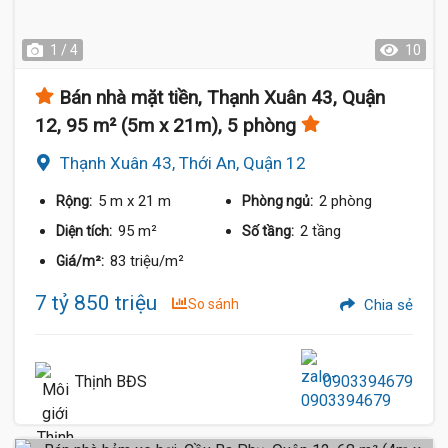
1 / 4
10
Bán nhà mặt tiền, Thạnh Xuân 43, Quận
12, 95 m² (5m x 21m), 5 phòng
Thạnh Xuân 43, Thới An, Quận 12
5 m
x 21 m
2 phòng
Rộng:
Phòng ngủ:
95 m²
2 tầng
Diện tích:
Số tầng:
83 triệu/m²
Giá/m²:
7 tỷ 850 triệu
So sánh
Chia sẻ
Thịnh BĐS
0903394679