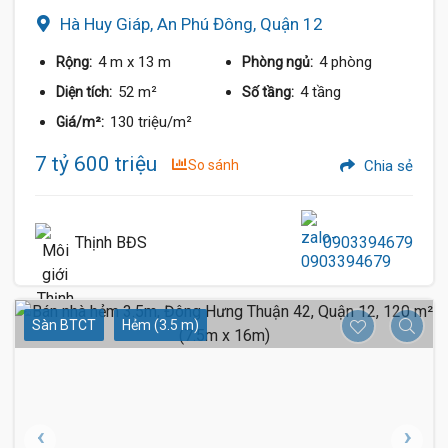
Hà Huy Giáp, An Phú Đông, Quận 12
4 m
x 13 m
4 phòng
Rộng:
Phòng ngủ:
52 m²
4 tầng
Diện tích:
Số tầng:
130 triệu/m²
Giá/m²:
7 tỷ 600 triệu
So sánh
Chia sẻ
Thịnh BĐS
0903394679
Sàn BTCT
Hẻm (3.5 m)