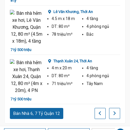
8 tỷ
8 tỷ 3
Lê Văn Khương,
Thới An
4.5 m
x 18 m
4 tầng
7.68 Tỷ
DT:
80 m²
4 phòng
ngủ
78 triệu/m²
Bắc
7 tỷ 500 triệu
7 tỷ 3
Thạnh Xuân 24,
Thới An
4 m
x 20 m
4 tầng
DT:
80 m²
4 phòng
ngủ
71 triệu/m²
Tây Nam
7 tỷ 500 triệu
7 tỷ 3
Bán Nhà 6, 7 Tỷ Quận 12