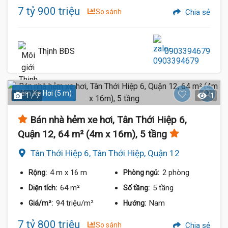
7 tỷ 900 triệu
So sánh
Chia sẻ
Thịnh BĐS
0903394679
Hẻm Xe Hơi (5 m)
1 / 7
1
Bán nhà hẻm xe hơi, Tân Thới Hiệp 6,
Quận 12, 64 m² (4m x 16m), 5 tầng
Tân Thới Hiệp 6, Tân Thới Hiệp, Quận 12
4 m
x 16 m
2 phòng
Rộng:
Phòng ngủ:
64 m²
5 tầng
Diện tích:
Số tầng:
94 triệu/m²
Nam
Giá/m²:
Hướng:
7 tỷ 800 triệu
So sánh
Chia sẻ