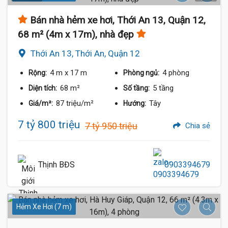
Bán nhà hẻm xe hơi, Thới An 13, Quận 12,
68 m² (4m x 17m), nhà đẹp
Thới An 13, Thới An, Quận 12
4 m
x 17 m
4 phòng
Rộng:
Phòng ngủ:
68 m²
5 tầng
Diện tích:
Số tầng:
87 triệu/m²
Tây
Giá/m²:
Hướng:
7 tỷ 800 triệu
7 tỷ 950 triệu
Chia sẻ
Thịnh BĐS
0903394679
Hẻm Xe Hơi (7 m)