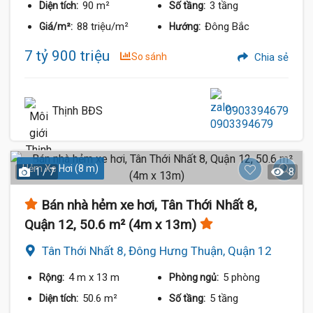
90 m²
3 tầng
Diện tích:
Số tầng:
88 triệu/m²
Đông Bắc
Giá/m²:
Hướng:
7 tỷ 900 triệu
So sánh
Chia sẻ
Thịnh BĐS
0903394679
Hẻm Xe Hơi (8 m)
1 / 7
8
Bán nhà hẻm xe hơi, Tân Thới Nhất 8,
Quận 12, 50.6 m² (4m x 13m)
Tân Thới Nhất 8, Đông Hưng Thuận, Quận 12
4 m
x 13 m
5 phòng
Rộng:
Phòng ngủ:
50.6 m²
5 tầng
Diện tích:
Số tầng: