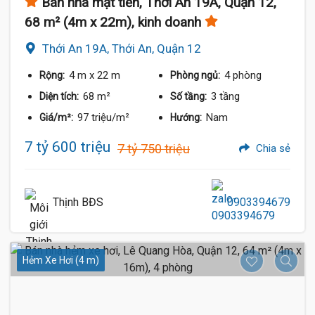
Bán nhà mặt tiền, Thới An 19A, Quận 12,
68 m² (4m x 22m), kinh doanh
Thới An 19A, Thới An, Quận 12
4 m
x 22 m
4 phòng
Rộng:
Phòng ngủ:
68 m²
3 tầng
Diện tích:
Số tầng:
97 triệu/m²
Nam
Giá/m²:
Hướng:
7 tỷ 600 triệu
7 tỷ 750 triệu
Chia sẻ
Thịnh BĐS
0903394679
Hẻm Xe Hơi (4 m)