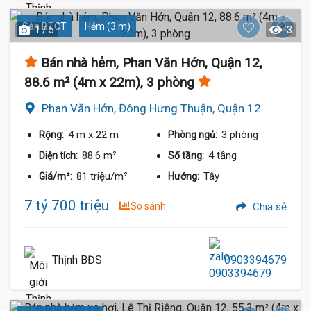
Sàn BTCT
Hẻm (3 m)
1 / 5
3
Bán nhà hẻm, Phan Văn Hớn, Quận 12,
88.6 m² (4m x 22m), 3 phòng
Phan Văn Hớn, Đông Hưng Thuận, Quận 12
4 m
x 22 m
3 phòng
Rộng:
Phòng ngủ:
88.6 m²
4 tầng
Diện tích:
Số tầng:
81 triệu/m²
Tây
Giá/m²:
Hướng:
7 tỷ 700 triệu
So sánh
Chia sẻ
Thịnh BĐS
0903394679