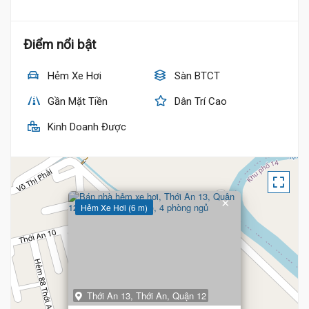
Điểm nổi bật
Hẻm Xe Hơi
Sàn BTCT
Gần Mặt Tiền
Dân Trí Cao
Kinh Doanh Được
×
Hẻm Xe Hơi (6 m)
Thới An 13, Thới An, Quận 12