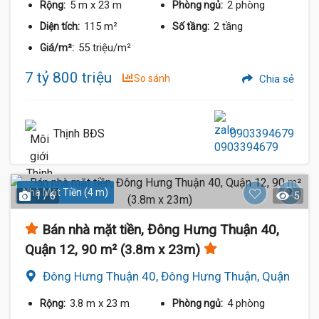
5 m
x 23 m
2 phòng
Rộng:
Phòng ngủ:
115 m²
2 tầng
Diện tích:
Số tầng:
55 triệu/m²
Giá/m²:
7 tỷ 800 triệu
So sánh
Chia sẻ
Thịnh BĐS
0903394679
Nhà Mặt Tiền (4 m)
1 / 6
5
Bán nhà mặt tiền, Đông Hưng Thuận 40,
Quận 12, 90 m² (3.8m x 23m)
Đông Hưng Thuận 40, Đông Hưng Thuận, Quận
12
3.8 m
x 23 m
4 phòng
Rộng:
Phòng ngủ: