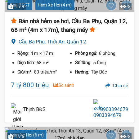
Sàn BTCT
Hẻm Xe Hơi (4 m)
1 / 9
8
Bán nhà hẻm xe hơi, Cầu Ba Phụ, Quận 12,
68 m² (4m x 17m), thang máy
Cầu Ba Phụ, Thới An, Quận 12
4 m
x 17 m
6 phòng
Rộng:
Phòng ngủ:
68 m²
5 tầng
Diện tích:
Số tầng:
83 triệu/m²
Tây Bắc
Giá/m²:
Hướng:
7 tỷ 800 triệu
So sánh
Chia sẻ
Thịnh BĐS
0903394679
Hẻm Xe Hơi (6 m)
1 / 6
8