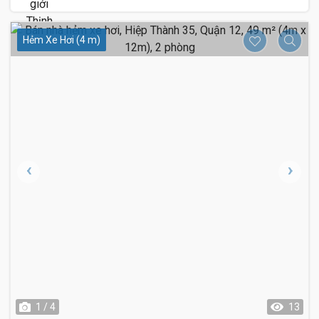
Hẻm Xe Hơi (4 m)
1 / 4
13