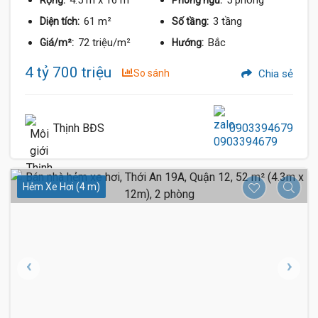
4.5 m
x 16 m
5 phòng
Rộng:
Phòng ngủ:
61 m²
3 tầng
Diện tích:
Số tầng:
72 triệu/m²
Bắc
Giá/m²:
Hướng:
4 tỷ 700 triệu
So sánh
Chia sẻ
Thịnh BĐS
0903394679
Hẻm Xe Hơi (4 m)