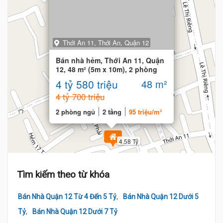
Thới An 11, Thới An, Quận 12
Bán nhà hẻm, Thới An 11, Quận
12, 48 m² (5m x 10m), 2 phòng
ngủ
4 tỷ 580 triệu
48 m²
4 tỷ 700 triệu
2 phòng ngủ
2 tầng
95 triệu/m²
4.58 Tỷ
Tìm kiếm theo từ khóa
,
Bán Nhà Quận 12 Từ 4 Đến 5 Tỷ
Bán Nhà Quận 12 Dưới 5
,
Tỷ
Bán Nhà Quận 12 Dưới 7 Tỷ