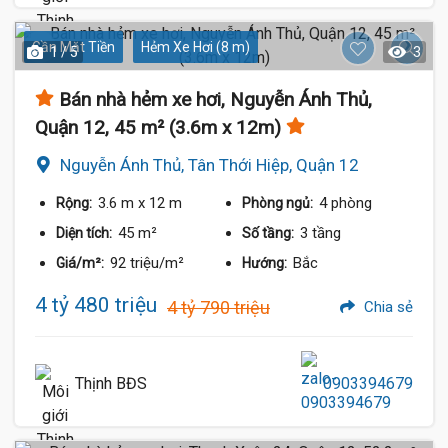
Gần Mặt Tiền
Hẻm Xe Hơi (8 m)
1 / 5
3
Bán nhà hẻm xe hơi, Nguyễn Ánh Thủ,
Quận 12, 45 m² (3.6m x 12m)
Nguyễn Ánh Thủ, Tân Thới Hiệp, Quận 12
3.6 m
x 12 m
4 phòng
Rộng:
Phòng ngủ:
45 m²
3 tầng
Diện tích:
Số tầng:
92 triệu/m²
Bắc
Giá/m²:
Hướng:
4 tỷ 480 triệu
4 tỷ 790 triệu
Chia sẻ
Thịnh BĐS
0903394679