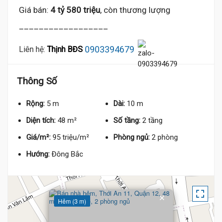
Giá bán:
4 tỷ 580 triệu
, còn thương lượng
__________________
0903394679
Liên hệ:
Thịnh BĐS
Thông Số
Rộng:
5 m
Dài:
10 m
Diện tích:
48 m²
Số tầng:
2 tầng
Giá/m²:
95 triệu/m²
Phòng ngủ:
2 phòng
Hướng:
Đông Bắc
×
Hẻm (3 m)