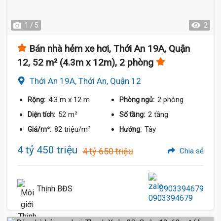
1 / 5
2
Bán nhà hẻm xe hơi, Thới An 19A, Quận
12, 52 m² (4.3m x 12m), 2 phòng
Thới An 19A, Thới An, Quận 12
4.3 m
x 12 m
2 phòng
Rộng:
Phòng ngủ:
52 m²
2 tầng
Diện tích:
Số tầng:
82 triệu/m²
Tây
Giá/m²:
Hướng:
4 tỷ 450 triệu
4 tỷ 650 triệu
Chia sẻ
Thịnh BĐS
0903394679