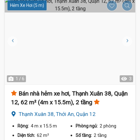
Hẻm Xe Hơi (5 m)
1 / 6
3
Bán nhà hẻm xe hơi, Thạnh Xuân 38, Quận
12, 62 m² (4m x 15.5m), 2 tầng
Thạnh Xuân 38, Thới An, Quận 12
4 m
x 15.5 m
2 phòng
Rộng:
Phòng ngủ:
62 m²
2 tầng
Diện tích:
Số tầng: