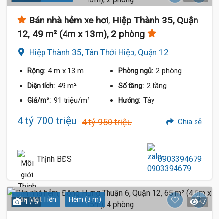
Bán nhà hẻm xe hơi, Hiệp Thành 35, Quận
12, 49 m² (4m x 13m), 2 phòng
Hiệp Thành 35, Tân Thới Hiệp, Quận 12
4 m
x 13 m
2 phòng
Rộng:
Phòng ngủ:
49 m²
2 tầng
Diện tích:
Số tầng:
91 triệu/m²
Tây
Giá/m²:
Hướng:
4 tỷ 700 triệu
4 tỷ 950 triệu
Chia sẻ
Thịnh BĐS
0903394679
Gần Mặt Tiền
Hẻm (3 m)
1 / 5
7