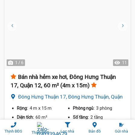
1 / 6
11
Bán nhà hẻm xe hơi, Đông Hưng Thuận
17, Quận 12, 60 m² (4m x 15m)
Đông Hưng Thuận 17, Đông Hưng Thuận, Quận
12
4 m
x 15 m
3 phòng
Rộng:
Phòng ngủ:
60 m²
2 tầng
Diện tích:
Số tầng:
79 triệu/m²
Đông Nam
Giá/m²:
Hướng:
Thịnh BĐS
Lọc nhà
Bản đồ
Gửi nhà
Thịnh BĐS