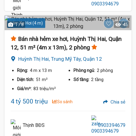
Hẻm Xe Hơi (4 m)
1 / 8
45
Bán nhà hẻm xe hơi, Huỳnh Thị Hai, Quận
12, 51 m² (4m x 13m), 2 phòng
Huỳnh Thị Hai, Trung Mỹ Tây, Quận 12
4 m
x 13 m
2 phòng
Rộng:
Phòng ngủ:
51 m²
2 tầng
Diện tích:
Số tầng:
83 triệu/m²
Giá/m²:
4 tỷ 500 triệu
So sánh
Chia sẻ
Thịnh BĐS
0903394679