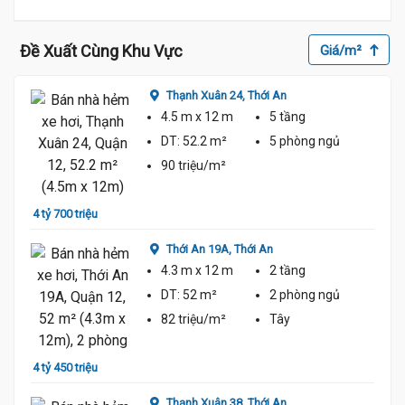
Đề Xuất Cùng Khu Vực
Giá/m²
Thạnh Xuân 24,
Thới An
4.5 m
x 12 m
5 tầng
DT:
52.2 m²
5 phòng
ngủ
90 triệu/m²
4 tỷ 700 triệu
4 tỷ 9
Thới An 19A,
Thới An
4.3 m
x 12 m
2 tầng
DT:
52 m²
2 phòng
ngủ
82 triệu/m²
Tây
4 tỷ 450 triệu
4 tỷ 2
Thạnh Xuân 38,
Thới An