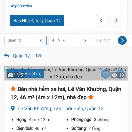
4 tỷ 300 triệu
5 tỷ
Bán Nhà 4, 5 Tỷ Quận 12
Quận 12
4 – 5 Tỷ
Diện tích
Quận 12
159
Hẻm Xe Hơi (4 m)
1 / 5
19
Bán nhà hẻm xe hơi, Lê Văn Khương, Quận
12, 46 m² (4m x 12m), nhà đẹp
Lê Văn Khương, Tân Thới Hiệp, Quận 12
4 m
x 12 m
3 phòng
Rộng:
Phòng ngủ:
46 m²
2 tầng
Diện tích:
Số tầng: