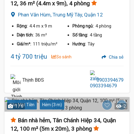
12, 36 m² (4.4m x 9m), 4 phòng
Phan Văn Hùm, Trung Mỹ Tây, Quận 12
4.4 m
x 9 m
4 phòng
Rộng:
Phòng ngủ:
36 m²
4 tầng
Diện tích:
Số tầng:
111 triệu/m²
Tây
Giá/m²:
Hướng:
4 tỷ 700 triệu
So sánh
Chia sẻ
Thịnh BĐS
0903394679
Gần Mặt Tiền
Hẻm (3 m)
1 / 6
2
Bán nhà hẻm, Tân Chánh Hiệp 34, Quận
12, 100 m² (5m x 20m), 3 phòng