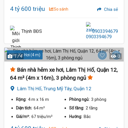
4 tỷ 600 triệu
So sánh
Chia sẻ
Thịnh BĐS
0903394679
Hẻm Xe Hơi (4 m)
1 / 4
3
Bán nhà hẻm xe hơi, Lâm Thị Hố, Quận 12,
64 m² (4m x 16m), 3 phòng ngủ
Lâm Thị Hố, Trung Mỹ Tây, Quận 12
4 m
x 16 m
3 phòng
Rộng:
Phòng ngủ:
64 m²
2 tầng
Diện tích:
Số tầng:
67 triệu/m²
Bắc
Giá/m²:
Hướng: