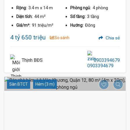
3.4 m
x 14 m
4 phòng
Rộng:
Phòng ngủ:
44 m²
3 tầng
Diện tích:
Số tầng:
91 triệu/m²
Đông
Giá/m²:
Hướng:
4 tỷ 650 triệu
So sánh
Chia sẻ
Thịnh BĐS
0903394679
Sàn BTCT
Hẻm (3 m)