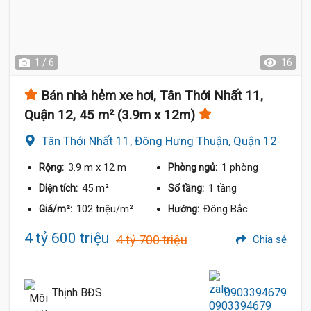
1 / 6
16
Bán nhà hẻm xe hơi, Tân Thới Nhất 11,
Quận 12, 45 m² (3.9m x 12m)
Tân Thới Nhất 11, Đông Hưng Thuận, Quận 12
3.9 m
x 12 m
1 phòng
Rộng:
Phòng ngủ:
45 m²
1 tầng
Diện tích:
Số tầng:
102 triệu/m²
Đông Bắc
Giá/m²:
Hướng:
4 tỷ 600 triệu
4 tỷ 700 triệu
Chia sẻ
Thịnh BĐS
0903394679