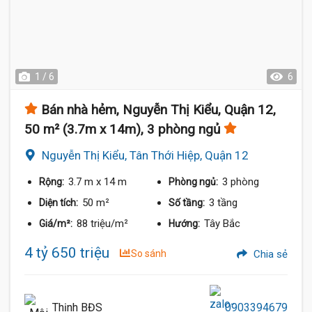
1 / 6
6
Bán nhà hẻm, Nguyễn Thị Kiểu, Quận 12,
50 m² (3.7m x 14m), 3 phòng ngủ
Nguyễn Thị Kiểu, Tân Thới Hiệp, Quận 12
3.7 m
x 14 m
3 phòng
Rộng:
Phòng ngủ:
50 m²
3 tầng
Diện tích:
Số tầng:
88 triệu/m²
Tây Bắc
Giá/m²:
Hướng:
4 tỷ 650 triệu
So sánh
Chia sẻ
Thịnh BĐS
0903394679