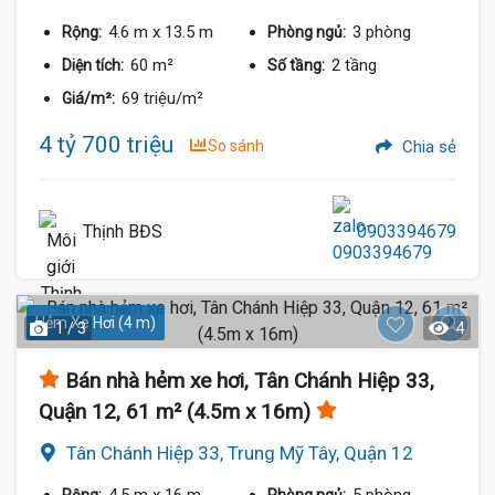
4.6 m
x 13.5 m
3 phòng
Rộng:
Phòng ngủ:
60 m²
2 tầng
Diện tích:
Số tầng:
69 triệu/m²
Giá/m²:
4 tỷ 700 triệu
So sánh
Chia sẻ
Thịnh BĐS
0903394679
Hẻm Xe Hơi (4 m)
1 / 3
4
Bán nhà hẻm xe hơi, Tân Chánh Hiệp 33,
Quận 12, 61 m² (4.5m x 16m)
Tân Chánh Hiệp 33, Trung Mỹ Tây, Quận 12