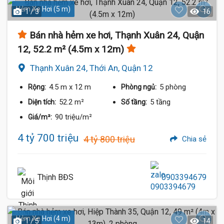
Hẻm Xe Hơi (5 m)
1 / 3
16
Bán nhà hẻm xe hơi, Thạnh Xuân 24, Quận
12, 52.2 m² (4.5m x 12m)
Thạnh Xuân 24, Thới An, Quận 12
4.5 m
x 12 m
5 phòng
Rộng:
Phòng ngủ:
52.2 m²
5 tầng
Diện tích:
Số tầng:
90 triệu/m²
Giá/m²:
4 tỷ 700 triệu
4 tỷ 800 triệu
Chia sẻ
Thịnh BĐS
0903394679
Hẻm Xe Hơi (4 m)
1 / 5
14