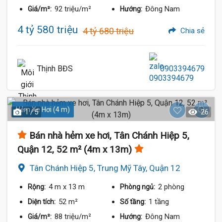
92 triệu/m²
Đông Nam
Giá/m²:
Hướng:
4 tỷ 580 triệu
4 tỷ 680 triệu
Chia sẻ
Thịnh BĐS
0903394679
Hẻm Xe Hơi (4 m)
1 / 5
26
Bán nhà hẻm xe hơi, Tân Chánh Hiệp 5,
Quận 12, 52 m² (4m x 13m)
Tân Chánh Hiệp 5, Trung Mỹ Tây, Quận 12
4 m
x 13 m
2 phòng
Rộng:
Phòng ngủ:
52 m²
1 tầng
Diện tích:
Số tầng:
88 triệu/m²
Đông Nam
Giá/m²:
Hướng: