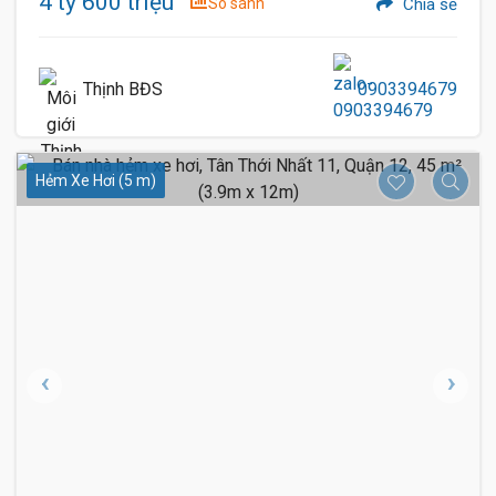
4 tỷ 600 triệu
So sánh
Chia sẻ
Thịnh BĐS
0903394679
Hẻm Xe Hơi (5 m)