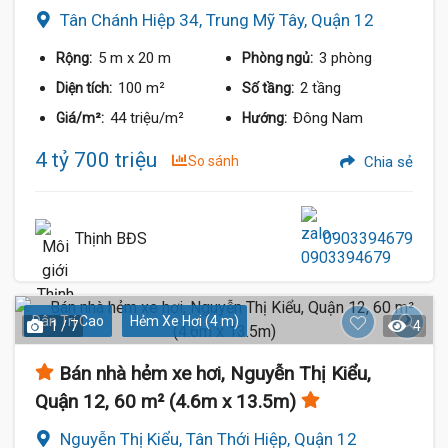
Tân Chánh Hiệp 34, Trung Mỹ Tây, Quận 12
5 m
x 20 m
3 phòng
Rộng:
Phòng ngủ:
100 m²
2 tầng
Diện tích:
Số tầng:
44 triệu/m²
Đông Nam
Giá/m²:
Hướng:
4 tỷ 700 triệu
So sánh
Chia sẻ
Thịnh BĐS
0903394679
Dân Trí Cao
Hẻm Xe Hơi (4 m)
1 / 7
4
Bán nhà hẻm xe hơi, Nguyễn Thị Kiểu,
Quận 12, 60 m² (4.6m x 13.5m)
Nguyễn Thị Kiểu, Tân Thới Hiệp, Quận 12