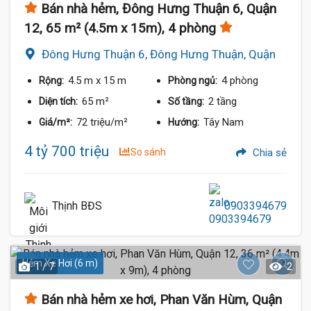
Bán nhà hẻm, Đông Hưng Thuận 6, Quận
12, 65 m² (4.5m x 15m), 4 phòng
Đông Hưng Thuận 6, Đông Hưng Thuận, Quận
12
4.5 m
x 15 m
4 phòng
Rộng:
Phòng ngủ:
65 m²
2 tầng
Diện tích:
Số tầng:
72 triệu/m²
Tây Nam
Giá/m²:
Hướng:
4 tỷ 700 triệu
So sánh
Chia sẻ
Thịnh BĐS
0903394679
Hẻm Xe Hơi (6 m)
1 / 7
2
Bán nhà hẻm xe hơi, Phan Văn Hùm, Quận