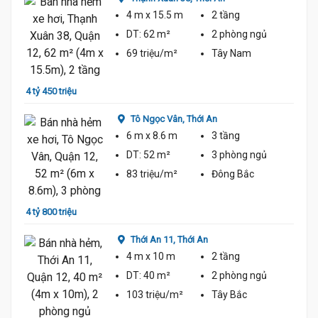
4 m
x 15.5 m
2 tầng
DT:
62 m²
2 phòng
ngủ
69 triệu/m²
Tây Nam
4 tỷ 450 triệu
4 tỷ 2
Tô Ngọc Vân,
Thới An
6 m
x 8.6 m
3 tầng
4.7 Tỷ
DT:
52 m²
3 phòng
ngủ
83 triệu/m²
Đông Bắc
4 tỷ 800 triệu
4 tỷ 9
Thới An 11,
Thới An
4 m
x 10 m
2 tầng
DT:
40 m²
2 phòng
ngủ
103 triệu/m²
Tây Bắc