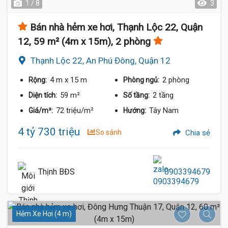
1 / 8
3
Bán nhà hẻm xe hơi, Thạnh Lộc 22, Quận
12, 59 m² (4m x 15m), 2 phòng
Thạnh Lộc 22, An Phú Đông, Quận 12
4 m
x 15 m
2 phòng
Rộng:
Phòng ngủ:
59 m²
2 tầng
Diện tích:
Số tầng:
72 triệu/m²
Tây Nam
Giá/m²:
Hướng:
4 tỷ 730 triệu
So sánh
Chia sẻ
Thịnh BĐS
0903394679
Hẻm Xe Hơi (4 m)