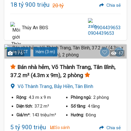
18 tỷ 900 triệu
20 tỷ
Chia sẻ
Thúy An BĐS
0904439653
Sàn BTCT
Hẻm (3 m)
1 / 6
17
Bán nhà hẻm, Võ Thành Trang, Tân Bình,
37.2 m² (4.3m x 9m), 2 phòng
Võ Thành Trang, Bảy Hiền, Tân Bình
4.3 m
x 9 m
2 phòng
Rộng:
Phòng ngủ:
37.2 m²
4 tầng
Diện tích:
Số tầng:
143 triệu/m²
Đông
Giá/m²:
Hướng:
5 tỷ 900 triệu
So sánh
Chia sẻ