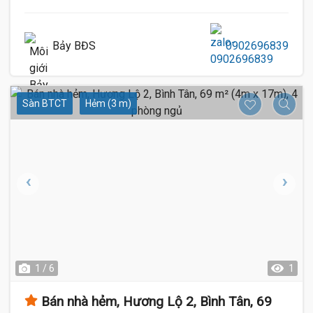
Bảy BĐS
0902696839
Sàn BTCT
Hẻm (3 m)
1 / 6
1
Bán nhà hẻm, Hương Lộ 2, Bình Tân, 69