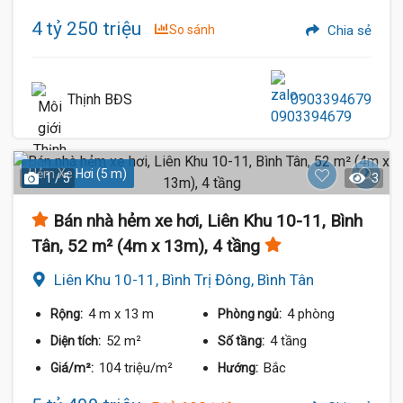
4 tỷ 250 triệu
So sánh
Chia sẻ
Thịnh BĐS
0903394679
Hẻm Xe Hơi (5 m)
1 / 5
3
Bán nhà hẻm xe hơi, Liên Khu 10-11, Bình
Tân, 52 m² (4m x 13m), 4 tầng
Liên Khu 10-11, Bình Trị Đông, Bình Tân
4 m
x 13 m
4 phòng
Rộng:
Phòng ngủ:
52 m²
4 tầng
Diện tích:
Số tầng:
104 triệu/m²
Bắc
Giá/m²:
Hướng: