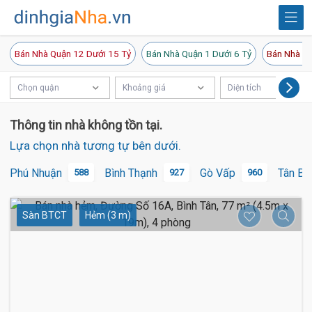
Bán Nhà Quận 12 Dưới 15 Tỷ
Bán Nhà Quận 1 Dưới 6 Tỷ
Bán Nhà Qu
Chọn quận
Khoảng giá
Diện tích
Thông tin nhà không tồn tại.
Lựa chọn nhà tương tự bên dưới.
Phú Nhuận
Bình Thạnh
Gò Vấp
Tân Bì
588
927
960
Sàn BTCT
Hẻm (3 m)