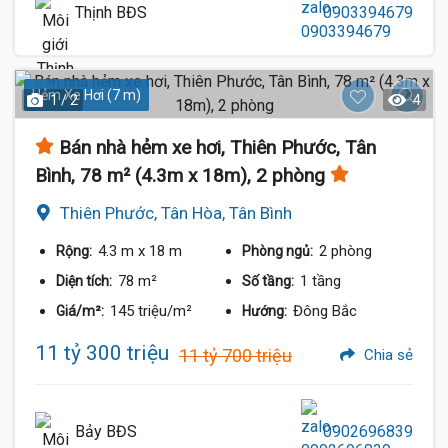
Thịnh BĐS
0903394679
Hẻm Xe Hơi (7 m)
1 / 2
4
Bán nhà hẻm xe hơi, Thiên Phước, Tân
Bình, 78 m² (4.3m x 18m), 2 phòng
Thiên Phước, Tân Hòa, Tân Bình
4.3 m
x 18 m
2 phòng
Rộng:
Phòng ngủ:
78 m²
1 tầng
Diện tích:
Số tầng:
145 triệu/m²
Đông Bắc
Giá/m²:
Hướng:
11 tỷ 300 triệu
11 tỷ 700 triệu
Chia sẻ
Bảy BĐS
0902696839