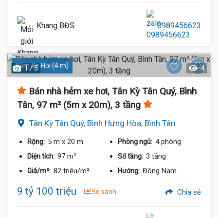
Khang BĐS
0989456623
Hẻm Xe Hơi (4 m)
1 / 5
4
Bán nhà hẻm xe hơi, Tân Kỳ Tân Quý, Bình
Tân, 97 m² (5m x 20m), 3 tầng
Tân Kỳ Tân Quý, Bình Hưng Hòa, Bình Tân
5 m
x 20 m
4 phòng
Rộng:
Phòng ngủ:
97 m²
3 tầng
Diện tích:
Số tầng:
82 triệu/m²
Đông Nam
Giá/m²:
Hướng:
9 tỷ 100 triệu
So sánh
Chia sẻ