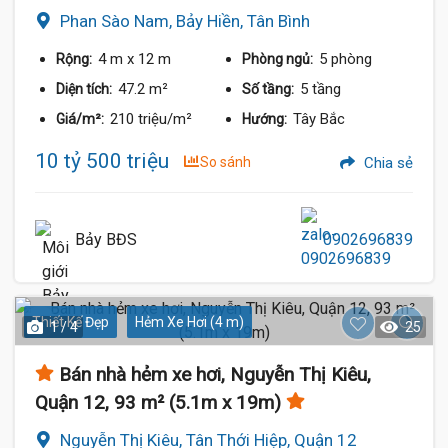
Phan Sào Nam, Bảy Hiền, Tân Bình
4 m
x 12 m
5 phòng
Rộng:
Phòng ngủ:
47.2 m²
5 tầng
Diện tích:
Số tầng:
210 triệu/m²
Tây Bắc
Giá/m²:
Hướng:
10 tỷ 500 triệu
So sánh
Chia sẻ
Bảy BĐS
0902696839
Thiết Kế Đẹp
Hẻm Xe Hơi (4 m)
1 / 4
25
Bán nhà hẻm xe hơi, Nguyễn Thị Kiêu,
Quận 12, 93 m² (5.1m x 19m)
Nguyễn Thị Kiêu, Tân Thới Hiệp, Quận 12