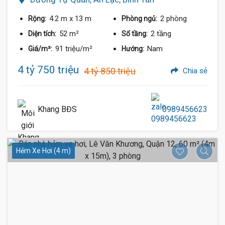
4.2 m
x 13 m
2 phòng
Rộng:
Phòng ngủ:
52 m²
2 tầng
Diện tích:
Số tầng:
91 triệu/m²
Nam
Giá/m²:
Hướng:
4 tỷ 750 triệu
4 tỷ 850 triệu
Chia sẻ
Khang BĐS
0989456623
Hẻm Xe Hơi (4 m)