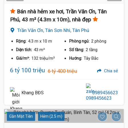
Bán nhà hẻm xe hơi, Trần Văn Ơn, Tân
Phú, 43 m² (4.3m x 10m), nhà đẹp
Trần Văn Ơn, Tân Sơn Nhì, Tân Phú
4.3 m
x 10 m
2 phòng
Rộng:
Phòng ngủ:
43 m²
2 tầng
Diện tích:
Số tầng:
132 triệu/m²
Tây Bắc
Giá/m²:
Hướng:
6 tỷ 100 triệu
6 tỷ 400 triệu
Chia sẻ
Khang BĐS
0989456623
Gần Mặt Tiền
Hẻm (2.5 m)