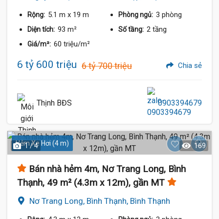
5.1 m
x 19 m
3 phòng
Rộng:
Phòng ngủ:
93 m²
2 tầng
Diện tích:
Số tầng:
60 triệu/m²
Giá/m²:
6 tỷ 600 triệu
6 tỷ 700 triệu
Chia sẻ
Thịnh BĐS
0903394679
Hẻm Xe Hơi (4 m)
1 / 4
169
Bán nhà hẻm 4m, Nơ Trang Long, Bình
Thạnh, 49 m² (4.3m x 12m), gần MT
Nơ Trang Long, Bình Thạnh, Bình Thạnh