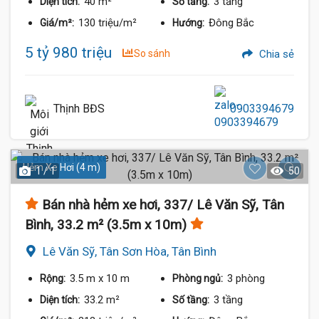
40 m²
3 tầng
Diện tích:
Số tầng:
130 triệu/m²
Đông Bắc
Giá/m²:
Hướng:
5 tỷ 980 triệu
So sánh
Chia sẻ
Thịnh BĐS
0903394679
Hẻm Xe Hơi (4 m)
1 / 1
50
Bán nhà hẻm xe hơi, 337/ Lê Văn Sỹ, Tân
Bình, 33.2 m² (3.5m x 10m)
Lê Văn Sỹ, Tân Sơn Hòa, Tân Bình
3.5 m
x 10 m
3 phòng
Rộng:
Phòng ngủ:
33.2 m²
3 tầng
Diện tích:
Số tầng: