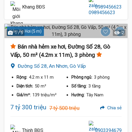
Khang BĐS
0989456623
Hẻm Xe Hơi (5 m)
1 / 5
2
Bán nhà hẻm xe hơi, Đường Số 28, Gò
Vấp, 50 m² (4.2m x 11m), 3 phòng
Đường Số 28, An Nhơn, Gò Vấp
4.2 m
x 11 m
3 phòng
Rộng:
Phòng ngủ:
50 m²
3 tầng
Diện tích:
Số tầng:
139 triệu/m²
Tây Nam
Giá/m²:
Hướng:
7 tỷ 300 triệu
7 tỷ 500 triệu
Chia sẻ
Thịnh BĐS
0903394679