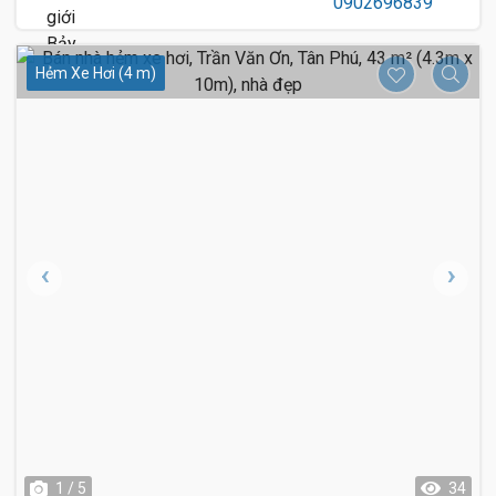
Hẻm Xe Hơi (4 m)
1 / 5
34