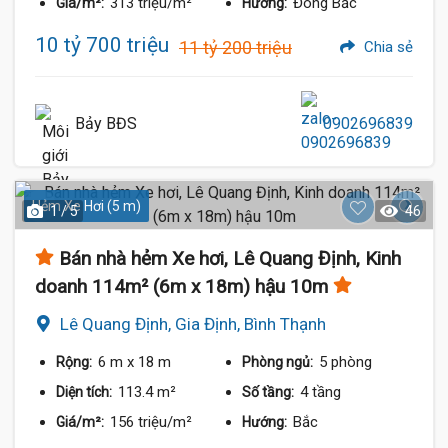
313 triệu/m²
Đông Bắc
Giá/m²:
Hướng:
10 tỷ 700 triệu
11 tỷ 200 triệu
Chia sẻ
Bảy BĐS
0902696839
Hẻm Xe Hơi (5 m)
1 / 5
46
Bán nhà hẻm Xe hơi, Lê Quang Định, Kinh
doanh 114m² (6m x 18m) hậu 10m
Lê Quang Định, Gia Định, Bình Thạnh
6 m
x 18 m
5 phòng
Rộng:
Phòng ngủ:
113.4 m²
4 tầng
Diện tích:
Số tầng:
156 triệu/m²
Bắc
Giá/m²:
Hướng: