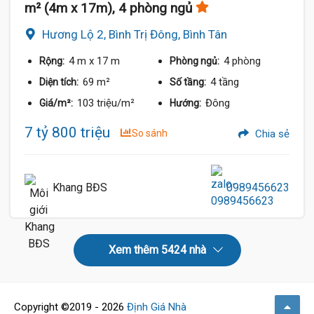
m² (4m x 17m), 4 phòng ngủ
Hương Lộ 2, Bình Trị Đông, Bình Tân
4 m
x 17 m
4 phòng
Rộng:
Phòng ngủ:
69 m²
4 tầng
Diện tích:
Số tầng:
103 triệu/m²
Đông
Giá/m²:
Hướng:
7 tỷ 800 triệu
So sánh
Chia sẻ
Khang BĐS
0989456623
Xem thêm 5424 nhà
Copyright ©2019 - 2026
Định Giá Nhà