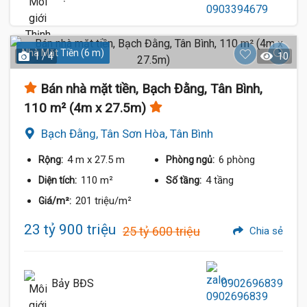
Nhà Mặt Tiền (6 m)
1 / 4
10
Bán nhà mặt tiền, Bạch Đằng, Tân Bình,
110 m² (4m x 27.5m)
Bạch Đằng, Tân Sơn Hòa, Tân Bình
4 m
x 27.5 m
6 phòng
Rộng:
Phòng ngủ:
110 m²
4 tầng
Diện tích:
Số tầng:
201 triệu/m²
Giá/m²:
23 tỷ 900 triệu
25 tỷ 600 triệu
Chia sẻ
Bảy BĐS
0902696839