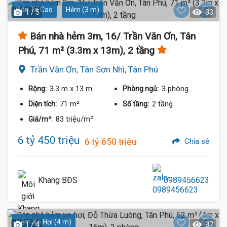
Dân Trí Cao
Hẻm (3 m)
1 / 5
33
Bán nhà hẻm 3m, 16/ Trần Văn Ơn, Tân
Phú, 71 m² (3.3m x 13m), 2 tầng
Trần Văn Ơn, Tân Sơn Nhì, Tân Phú
3.3 m
x 13 m
3 phòng
Rộng:
Phòng ngủ:
71 m²
2 tầng
Diện tích:
Số tầng:
83 triệu/m²
Giá/m²:
6 tỷ 450 triệu
6 tỷ 650 triệu
Chia sẻ
Khang BĐS
0989456623
Hẻm Xe Hơi (4 m)
1 / 4
37