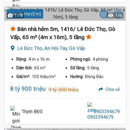
Hẻm Xe Hơi (5 m)
1 / 8
116
Bán nhà hẻm 5m, 1416/ Lê Đức Thọ, Gò
Vấp, 65 m² (4m x 16m), 5 tầng
Lê Đức Thọ, An Hội Tây, Gò Vấp
4 m
x 16 m
4 phòng
Rộng:
Phòng ngủ:
65 m²
5 tầng
Diện tích:
Số tầng:
105 triệu/m²
Đông Bắc
Giá/m²:
Hướng:
8 tỷ 900 triệu
9 tỷ 300 triệu
Chia sẻ
Thịnh BĐS
0903394679