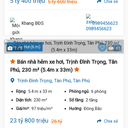
5 tỷ 400 triệu
5 tỷ 600 triệu
Chia sẻ
Khang BĐS
0989456623
Hẻm Xe Hơi (6 m)
1 / 5
11
Bán nhà hẻm xe hơi, Trịnh Đình Trọng, Tân
Phú, 230 m² (5.4m x 33m)
Trịnh Đình Trọng, Tân Phú, Tân Phú
5.4 m
x 33 m
6 phòng
Rộng:
Phòng ngủ:
230 m²
2 tầng
Diện tích:
Số tầng:
97 triệu/m²
Đông Bắc
Giá/m²:
Hướng:
23 tỷ 800 triệu
26 tỷ
Chia sẻ