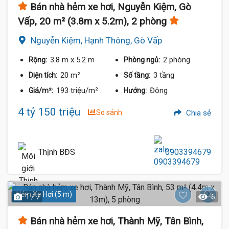
Bán nhà hẻm xe hơi, Nguyễn Kiệm, Gò
Vấp, 20 m² (3.8m x 5.2m), 2 phòng
Nguyễn Kiệm, Hạnh Thông, Gò Vấp
3.8 m
x 5.2 m
2 phòng
Rộng:
Phòng ngủ:
20 m²
3 tầng
Diện tích:
Số tầng:
193 triệu/m²
Đông
Giá/m²:
Hướng:
4 tỷ 150 triệu
So sánh
Chia sẻ
Thịnh BĐS
0903394679
Hẻm Xe Hơi (5 m)
1 / 7
6
Bán nhà hẻm xe hơi, Thành Mỹ, Tân Bình,