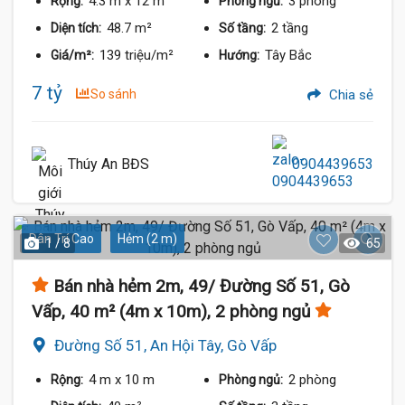
4.3 m
x 12 m
3 phòng
Rộng:
Phòng ngủ:
48.7 m²
2 tầng
Diện tích:
Số tầng:
139 triệu/m²
Tây Bắc
Giá/m²:
Hướng:
7 tỷ
So sánh
Chia sẻ
Thúy An BĐS
0904439653
Dân Trí Cao
Hẻm (2 m)
1 / 8
65
Bán nhà hẻm 2m, 49/ Đường Số 51, Gò
Vấp, 40 m² (4m x 10m), 2 phòng ngủ
Đường Số 51, An Hội Tây, Gò Vấp
4 m
x 10 m
2 phòng
Rộng:
Phòng ngủ: