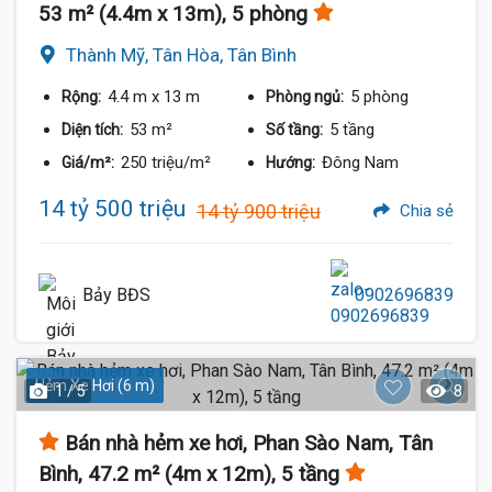
53 m² (4.4m x 13m), 5 phòng
Thành Mỹ, Tân Hòa, Tân Bình
4.4 m
x 13 m
5 phòng
Rộng:
Phòng ngủ:
53 m²
5 tầng
Diện tích:
Số tầng:
250 triệu/m²
Đông Nam
Giá/m²:
Hướng:
14 tỷ 500 triệu
14 tỷ 900 triệu
Chia sẻ
Bảy BĐS
0902696839
Hẻm Xe Hơi (6 m)
1 / 5
8
Bán nhà hẻm xe hơi, Phan Sào Nam, Tân
Bình, 47.2 m² (4m x 12m), 5 tầng