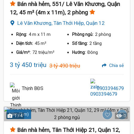
Bán nhà hẻm, 551/ Lê Văn Khương, Quận
12, 45 m² (4m x 11m), 2 phòng
Lê Văn Khương, Tân Thới Hiệp, Quận 12
4 m
x 11 m
2 phòng
Rộng:
Phòng ngủ:
45 m²
2 tầng
Diện tích:
Số tầng:
72 triệu/m²
Đông
Giá/m²:
Hướng:
3 tỷ 450 triệu
3 tỷ 490 triệu
Chia sẻ
Thịnh BĐS
0903394679
Hẻm (3 m)
1 / 4
1
Bán nhà hẻm, Tân Thới Hiệp 21, Quận 12,