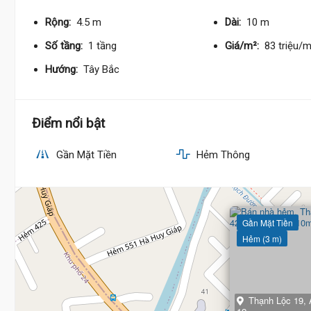
Rộng:
4.5 m
Dài:
10 m
Số tầng:
1 tầng
Giá/m²:
83 triệu/
Hướng:
Tây Bắc
Điểm nổi bật
Gần Mặt Tiền
Hẻm Thông
Gần Mặt Tiền
Hẻm (3 m)
Thạnh Lộc 19,