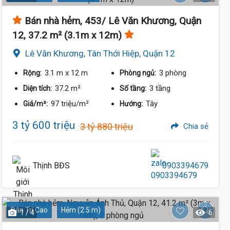
Bán nhà hẻm, 453/ Lê Văn Khương, Quận
12, 37.2 m² (3.1m x 12m)
Lê Văn Khương, Tân Thới Hiệp, Quận 12
3.1 m
x 12 m
3 phòng
Rộng:
Phòng ngủ:
37.2 m²
3 tầng
Diện tích:
Số tầng:
97 triệu/m²
Tây
Giá/m²:
Hướng:
3 tỷ 600 triệu
3 tỷ 880 triệu
Chia sẻ
Thịnh BĐS
0903394679
Dân Trí Cao
Hẻm (2.5 m)
1 / 4
6