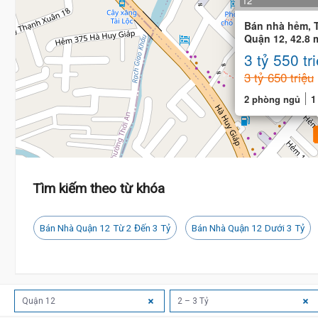
12
Bán nhà hẻm, 
Quận 12, 42.8 m
phòng ngủ
3 tỷ 550 tr
3 tỷ 650 triệu
2 phòng ngủ
1
Tìm kiếm theo từ khóa
Bán Nhà Quận 12 Từ 2 Đến 3 Tỷ
Bán Nhà Quận 12 Dưới 3 Tỷ
Quận 12
2 – 3 Tỷ