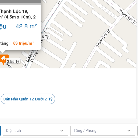
Thạnh Lộc 19,
² (4.5m x 10m), 2
iệu
42.8 m²
3.6 Tỷ
 tầng
83 triệu/m²
3.55 Tỷ
Bán Nhà Quận 12 Dưới 2 Tỷ
3.6 Tỷ
Diện tích
Tầng / Phòng