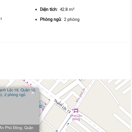
Diện tích:
42.8 m²
m²
Phòng ngủ:
2 phòng
×
 An Phú Đông, Quận