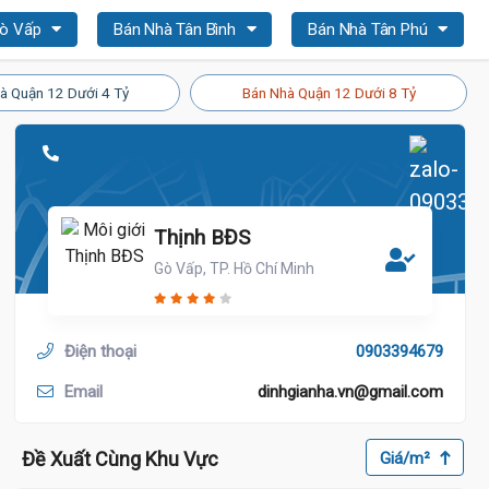
Gò Vấp
Bán Nhà Tân Bình
Bán Nhà Tân Phú
à Quận 12 Dưới 4 Tỷ
Bán Nhà Quận 12 Dưới 8 Tỷ
Thịnh BĐS
Gò Vấp, TP. Hồ Chí Minh
Điện thoại
0903394679
Email
dinhgianha.vn@gmail.com
Đề Xuất Cùng Khu Vực
Giá/m²