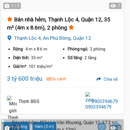
1 / 5
7
Bán nhà hẻm, Thạnh Lộc 4, Quận 12, 35
m² (4m x 8.6m), 2 phòng
Thạnh Lộc 4, An Phú Đông, Quận 12
4 m
x 8.6 m
2 phòng
Rộng:
Phòng ngủ:
35 m²
2 tầng
Diện tích:
Số tầng:
101 triệu/m²
Giá/m²:
3 tỷ 600 triệu
So sánh
Chia sẻ
Thịnh BĐS
0903394679
Hẻm Thông
Hẻm (3 m)
1 / 6
2