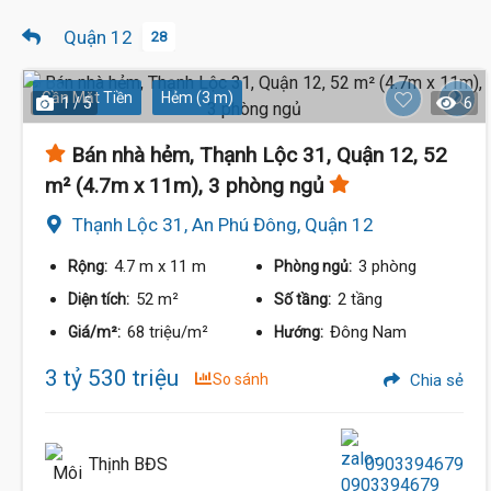
Quận 12
28
Gần Mặt Tiền
Hẻm (3 m)
1 / 5
6
Bán nhà hẻm, Thạnh Lộc 31, Quận 12, 52
m² (4.7m x 11m), 3 phòng ngủ
Thạnh Lộc 31, An Phú Đông, Quận 12
4.7 m
x 11 m
3 phòng
Rộng:
Phòng ngủ:
52 m²
2 tầng
Diện tích:
Số tầng:
68 triệu/m²
Đông Nam
Giá/m²:
Hướng:
3 tỷ 530 triệu
So sánh
Chia sẻ
Thịnh BĐS
0903394679