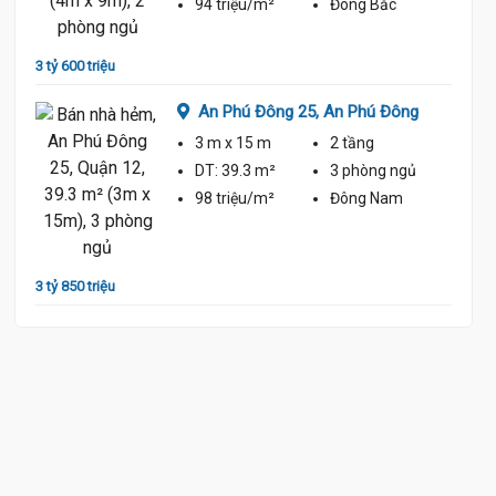
94 triệu/m²
Đông Bắc
3 tỷ 600 triệu
An Phú Đông 25,
An Phú Đông
3 m
x 15 m
2 tầng
DT:
39.3 m²
3 phòng
ngủ
98 triệu/m²
Đông Nam
3 tỷ 850 triệu