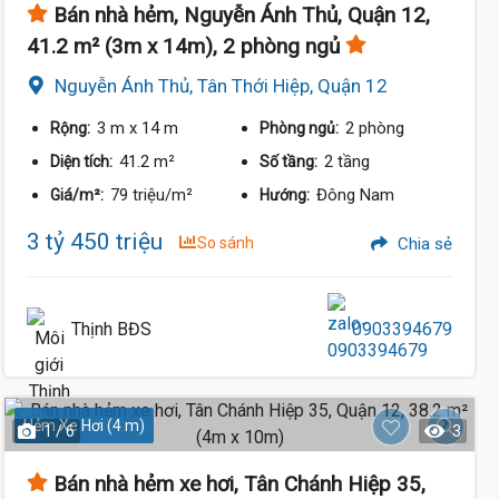
Bán nhà hẻm, Nguyễn Ánh Thủ, Quận 12,
41.2 m² (3m x 14m), 2 phòng ngủ
Nguyễn Ánh Thủ, Tân Thới Hiệp, Quận 12
3 m
x 14 m
2 phòng
Rộng:
Phòng ngủ:
41.2 m²
2 tầng
Diện tích:
Số tầng:
79 triệu/m²
Đông Nam
Giá/m²:
Hướng:
3 tỷ 450 triệu
So sánh
Chia sẻ
Thịnh BĐS
0903394679
Hẻm Xe Hơi (4 m)
1 / 6
3
Bán nhà hẻm xe hơi, Tân Chánh Hiệp 35,