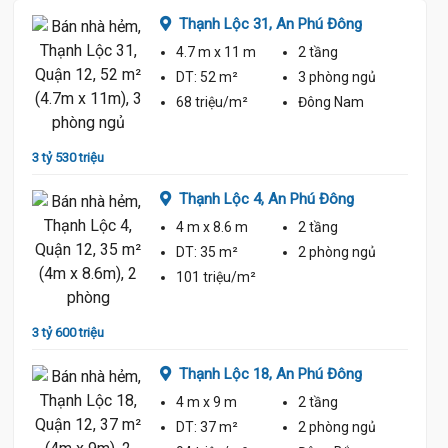
Thạnh Lộc 31,
An Phú Đông
4.7 m
x 11 m
2 tầng
DT:
52 m²
3 phòng
ngủ
68 triệu/m²
Đông Nam
3 tỷ 530 triệu
Thạnh Lộc 4,
An Phú Đông
4 m
x 8.6 m
2 tầng
DT:
35 m²
2 phòng
ngủ
101 triệu/m²
3 tỷ 600 triệu
Thạnh Lộc 18,
An Phú Đông
3.53 Tỷ
4 m
x 9 m
2 tầng
DT:
37 m²
2 phòng
ngủ