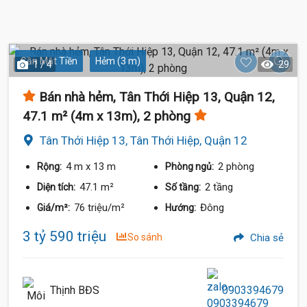
Gần Mặt Tiền
Hẻm (3 m)
1 / 4
29
Bán nhà hẻm, Tân Thới Hiệp 13, Quận 12,
47.1 m² (4m x 13m), 2 phòng
Tân Thới Hiệp 13, Tân Thới Hiệp, Quận 12
4 m
x 13 m
2 phòng
Rộng:
Phòng ngủ:
47.1 m²
2 tầng
Diện tích:
Số tầng:
76 triệu/m²
Đông
Giá/m²:
Hướng:
3 tỷ 590 triệu
So sánh
Chia sẻ
Thịnh BĐS
0903394679