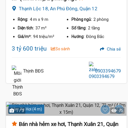
Thạnh Lộc 18, An Phú Đông, Quận 12
4 m
x 9 m
2 phòng
Rộng:
Phòng ngủ:
37 m²
2 tầng
Diện tích:
Số tầng:
94 triệu/m²
Đông Bắc
Giá/m²:
Hướng:
3 tỷ 600 triệu
So sánh
Chia sẻ
Thịnh BĐS
0903394679
Hẻm Xe Hơi (4 m)
1 / 3
75
Bán nhà hẻm xe hơi, Thạnh Xuân 21, Quận