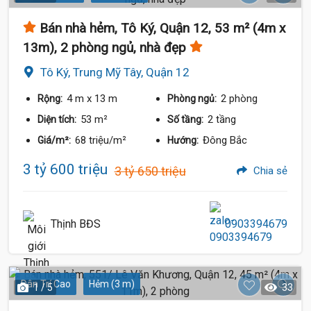
Bán nhà hẻm, Tô Ký, Quận 12, 53 m² (4m x
13m), 2 phòng ngủ, nhà đẹp
Tô Ký, Trung Mỹ Tây, Quận 12
4 m
x 13 m
2 phòng
Rộng:
Phòng ngủ:
53 m²
2 tầng
Diện tích:
Số tầng:
68 triệu/m²
Đông Bắc
Giá/m²:
Hướng:
3 tỷ 600 triệu
3 tỷ 650 triệu
Chia sẻ
Thịnh BĐS
0903394679
Dân Trí Cao
Hẻm (3 m)
1 / 5
33