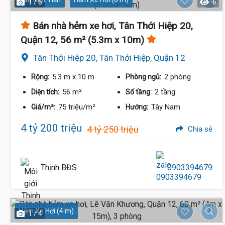
1 / 6
6
Bán nhà hẻm xe hơi, Tân Thới Hiệp 20,
Quận 12, 56 m² (5.3m x 10m)
Tân Thới Hiệp 20, Tân Thới Hiệp, Quận 12
5.3 m
x 10 m
2 phòng
Rộng:
Phòng ngủ:
56 m²
2 tầng
Diện tích:
Số tầng:
75 triệu/m²
Tây Nam
Giá/m²:
Hướng:
4 tỷ 200 triệu
4 tỷ 250 triệu
Chia sẻ
Thịnh BĐS
0903394679
Hẻm Xe Hơi (4 m)
1 / 4