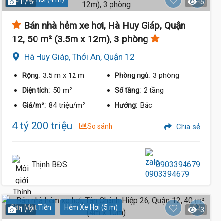
1 / 5
5
Bán nhà hẻm xe hơi, Hà Huy Giáp, Quận
12, 50 m² (3.5m x 12m), 3 phòng
Hà Huy Giáp, Thới An, Quận 12
3.5 m
x 12 m
3 phòng
Rộng:
Phòng ngủ:
50 m²
2 tầng
Diện tích:
Số tầng:
84 triệu/m²
Bắc
Giá/m²:
Hướng:
4 tỷ 200 triệu
So sánh
Chia sẻ
Thịnh BĐS
0903394679
Gần Mặt Tiền
Hẻm Xe Hơi (5 m)
1 / 2
3