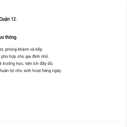
Đông Hưng Thuận 17,
Đông H
Thuận
Quận 12.
4 m
x 15 m
2 tầng
DT:
60 m²
3 phòng
ng
79 triệu/m²
Đông Nam
ưu thông.
4 tỷ 750 triệu
let, phòng khách và bếp.
 phù hợp cho gia đình nhỏ.
Nguyễn Văn Quá,
Đông Hưng
Thuận
 trường học, tiện ích đầy đủ.
huận lợi cho sinh hoạt hàng ngày.
3.9 m
x 17 m
1 tầng
DT:
65 m²
2 phòng
ng
62 triệu/m²
Tây Nam
4 tỷ
Phan Văn Hớn,
Đông Hưng Th
4 m
x 10 m
2 tầng
DT:
45 m²
1 phòng
ng