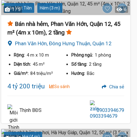
Gần Mặt Tiền
Hẻm (3 m)
1 / 5
6
Bán nhà hẻm, Phan Văn Hớn, Quận 12, 45
m² (4m x 10m), 2 tầng
Phan Văn Hớn, Đông Hưng Thuận, Quận 12
4 m
x 10 m
1 phòng
Rộng:
Phòng ngủ:
45 m²
2 tầng
Diện tích:
Số tầng:
84 triệu/m²
Bắc
Giá/m²:
Hướng:
4 tỷ 200 triệu
So sánh
Chia sẻ
Thịnh BĐS
0903394679
Hẻm Xe Hơi (4 m)