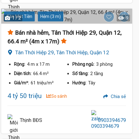
Gần Mặt Tiền
Hẻm (3 m)
1 / 2
9
4.2 Tỷ
Bán nhà hẻm, Tân Thới Hiệp 29, Quận 12,
66.4 m² (4m x 17m)
Tân Thới Hiệp 29, Tân Thới Hiệp, Quận 12
4 m
x 17 m
3 phòng
Rộng:
Phòng ngủ:
66.4 m²
2 tầng
Diện tích:
Số tầng:
61 triệu/m²
Tây
Giá/m²:
Hướng:
4 tỷ 50 triệu
So sánh
Chia sẻ
Thịnh BĐS
0903394679