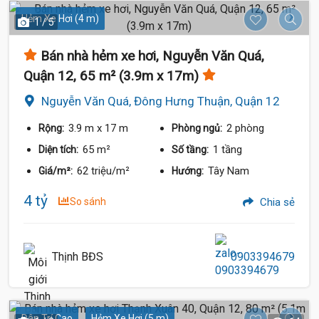
Hẻm Xe Hơi (4 m)
1 / 5
Bán nhà hẻm xe hơi, Nguyễn Văn Quá,
Quận 12, 65 m² (3.9m x 17m)
Nguyễn Văn Quá, Đông Hưng Thuận, Quận 12
3.9 m
x 17 m
2 phòng
Rộng:
Phòng ngủ:
65 m²
1 tầng
Diện tích:
Số tầng:
62 triệu/m²
Tây Nam
Giá/m²:
Hướng:
4 tỷ
So sánh
Chia sẻ
Thịnh BĐS
0903394679
Dân Trí Cao
Hẻm Xe Hơi (5 m)