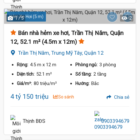
Hẻm Xe Hơi (5 m)
1 / 5
2
Bán nhà hẻm xe hơi, Trần Thị Năm, Quận
12, 52.1 m² (4.5m x 12m)
Trần Thị Năm, Trung Mỹ Tây, Quận 12
4.5 m
x 12 m
3 phòng
Rộng:
Phòng ngủ:
52.1 m²
2 tầng
Diện tích:
Số tầng:
80 triệu/m²
Bắc
Giá/m²:
Hướng:
4 tỷ 150 triệu
So sánh
Chia sẻ
Thịnh BĐS
0903394679