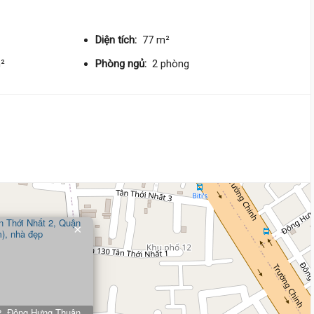
84 triệu/m²
Bắc
Diện tích:
77 m²
4 tỷ 200 triệu
m²
Phòng ngủ:
2 phòng
Tân Thới Nhất 8,
Đông Hưng 
3.1 m
x 15 m
1 tầng
DT:
45 m²
1 phòng
ng
84 triệu/m²
3 tỷ 900 triệu
Tân Thới Nhất 11,
Đông Hưng
Thuận
3.9 m
x 12 m
1 tầng
×
DT:
45 m²
1 phòng
ng
102 triệu/m²
Đông Bắc
4 tỷ 600 triệu
2, Đông Hưng Thuận,