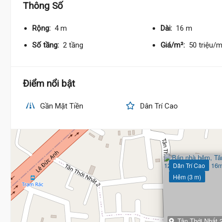
Thông Số
Rộng:
4 m
Dài:
16 m
Số tầng:
2 tầng
Giá/m²:
50 triệu/
Điểm nổi bật
Gần Mặt Tiền
Dân Trí Cao
Dân Trí Cao
Hẻm (3 m)
Tân Thới Nhất 