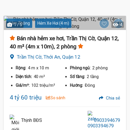
Hẻm Thông
Hẻm Xe Hơi (4 m)
1 / 5
4
Bán nhà hẻm xe hơi, Trần Thị Cờ, Quận 12,
40 m² (4m x 10m), 2 phòng
Trần Thị Cờ, Thới An, Quận 12
4 m
x 10 m
2 phòng
Rộng:
Phòng ngủ:
40 m²
2 tầng
Diện tích:
Số tầng:
102 triệu/m²
Đông
Giá/m²:
Hướng:
4 tỷ 60 triệu
So sánh
Chia sẻ
Thịnh BĐS
0903394679