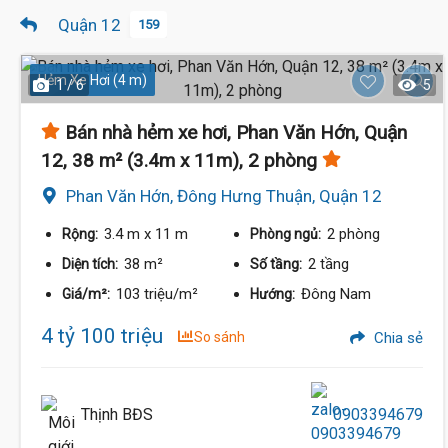
Quận 12
159
Hẻm Xe Hơi (4 m)
1 / 6
5
Bán nhà hẻm xe hơi, Phan Văn Hớn, Quận
12, 38 m² (3.4m x 11m), 2 phòng
Phan Văn Hớn, Đông Hưng Thuận, Quận 12
3.4 m
x 11 m
2 phòng
Rộng:
Phòng ngủ:
38 m²
2 tầng
Diện tích:
Số tầng:
103 triệu/m²
Đông Nam
Giá/m²:
Hướng:
4 tỷ 100 triệu
So sánh
Chia sẻ
Thịnh BĐS
0903394679