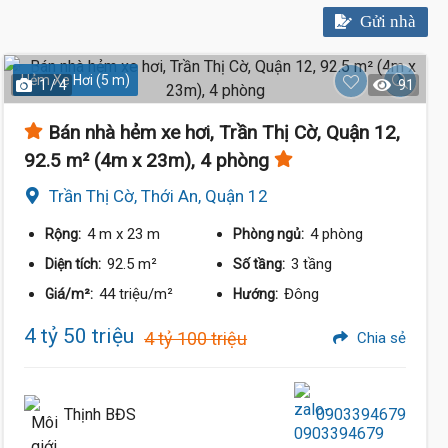
Gửi nhà
Hẻm Xe Hơi (5 m)
1 / 4
91
Bán nhà hẻm xe hơi, Trần Thị Cờ, Quận 12,
92.5 m² (4m x 23m), 4 phòng
Trần Thị Cờ, Thới An, Quận 12
4 m
x 23 m
4 phòng
Rộng:
Phòng ngủ:
92.5 m²
3 tầng
Diện tích:
Số tầng:
44 triệu/m²
Đông
Giá/m²:
Hướng:
4 tỷ 50 triệu
4 tỷ 100 triệu
Chia sẻ
Thịnh BĐS
0903394679
4.1 Tỷ