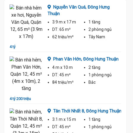
ưng
Nguyễn Văn Quá,
Đông Hưng
Thuận
3.9 m
x 17 m
1 tầng
ủ
DT:
65 m²
2 phòng
ngủ
62 triệu/m²
Tây Nam
4 tỷ
4 tỷ 75
Phan Văn Hớn,
Đông Hưng Thuận
4 m
x 10 m
2 tầng
DT:
45 m²
1 phòng
ngủ
ủ
84 triệu/m²
Bắc
4 tỷ 200 triệu
4 tỷ
uận
Tân Thới Nhất 8,
Đông Hưng Thuận
3.1 m
x 15 m
1 tầng
ủ
DT:
45 m²
1 phòng
ngủ