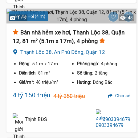
Hẻm Xe Hơi (4 m)
1 / 5
48
Bán nhà hẻm xe hơi, Thạnh Lộc 38, Quận
12, 81 m² (5.1m x 17m), 4 phòng
Thạnh Lộc 38, An Phú Đông, Quận 12
5.1 m
x 17 m
4 phòng
Rộng:
Phòng ngủ:
81 m²
2 tầng
Diện tích:
Số tầng:
46 triệu/m²
Đông Bắc
Giá/m²:
Hướng:
4 tỷ 150 triệu
4 tỷ 350 triệu
Chia sẻ
Thịnh BĐS
0903394679