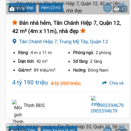
Thiết Kế Đẹp
Hẻm (3 m)
1 / 6
17
Bán nhà hẻm, Tân Chánh Hiệp 7, Quận 12,
42 m² (4m x 11m), nhà đẹp
Tân Chánh Hiệp 7, Trung Mỹ Tây, Quận 12
4 m
x 11 m
2 phòng
Rộng:
Phòng ngủ:
42 m²
2 tầng
Diện tích:
Số tầng:
89 triệu/m²
Đông Nam
Giá/m²:
Hướng:
4 tỷ 190 triệu
4 tỷ 260 triệu
Chia sẻ
Thịnh BĐS
0903394679
Gần Mặt Tiền
Hẻm Xe Hơi (6 m)