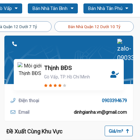
Gò Vấp
Bán Nhà Tân Bình
Bán Nhà Tân Phú
à Quận 12 Dưới 7 Tỷ
Bán Nhà Quận 12 Dưới 10 Tỷ
Thịnh BĐS
Gò Vấp, TP. Hồ Chí Minh
Điện thoại
0903394679
Email
dinhgianha.vn@gmail.com
Đề Xuất Cùng Khu Vực
Giá/m²