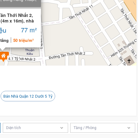
ân Thới Nhất 2,
 (4m x 16m), nhà
iệu
77 m²
 tầng
50 triệu/m²
4.1 Tỷ
Bán Nhà Quận 12 Dưới 5 Tỷ
Diện tích
Tầng / Phòng