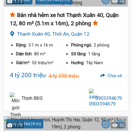
1 / 3
14
Bán nhà hẻm xe hơi Thạnh Xuân 40, Quận
12, 80 m² (5.1m x 16m), 2 phòng
Thạnh Xuân 40, Thới An, Quận 12
5.1 m
x 16 m
2 phòng
Rộng:
Phòng ngủ:
80 m²
1 tầng
Diện tích:
Số tầng:
53 triệu/m²
Tây Nam
Giá/m²:
Hướng:
4 tỷ 200 triệu
4 tỷ 350 triệu
Chia sẻ
Thịnh BĐS
0903394679
Hẻm Xe Hơi (4 m)
1 / 5
55