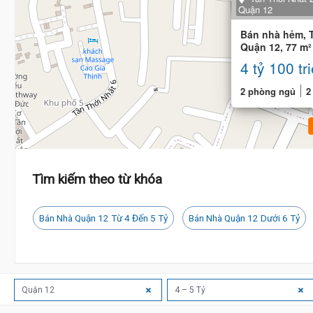
Quận 12
Bán nhà hẻm, T
Quận 12, 77 m²
đẹp
4 tỷ 100 tr
2 phòng ngủ
2
Tìm kiếm theo từ khóa
Bán Nhà Quận 12 Từ 4 Đến 5 Tỷ
Bán Nhà Quận 12 Dưới 6 Tỷ
Quận 12
4 – 5 Tỷ