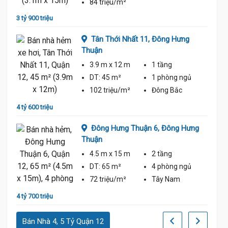
84 triệu/m²
3 tỷ 900 triệu
4 tỷ 20
Tân Thới Nhất 11,
Đông Hưng
Thuận
Thuận
3.9 m
x 12 m
1 tầng
DT:
45 m²
1 phòng
ngủ
ủ
102 triệu/m²
Đông Bắc
4 tỷ 600 triệu
3 tỷ 90
Đông Hưng Thuận 6,
Đông Hưng
Thuận
4.5 m
x 15 m
2 tầng
ủ
DT:
65 m²
4 phòng
ngủ
72 triệu/m²
Tây Nam
4 tỷ 700 triệu
4 tỷ 60
Bán Nhà 4, 5 Tỷ Quận 12