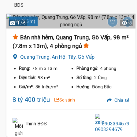
Hẻm (2.5 m)
1 / 6
8
Bán nhà hẻm, Quang Trung, Gò Vấp, 98 m²
(7.8m x 13m), 4 phòng ngủ
Quang Trung, An Hội Tây, Gò Vấp
7.8 m
x 13 m
4 phòng
Rộng:
Phòng ngủ:
98 m²
2 tầng
Diện tích:
Số tầng:
86 triệu/m²
Đông Bắc
Giá/m²:
Hướng:
8 tỷ 400 triệu
So sánh
Chia sẻ
Thịnh BĐS
0903394679