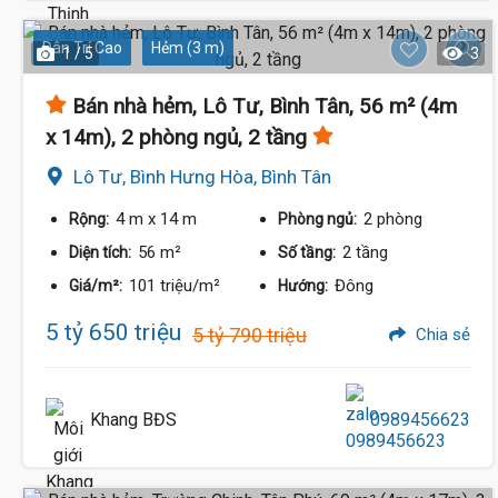
Dân Trí Cao
Hẻm (3 m)
1 / 5
3
Bán nhà hẻm, Lô Tư, Bình Tân, 56 m² (4m
x 14m), 2 phòng ngủ, 2 tầng
Lô Tư, Bình Hưng Hòa, Bình Tân
4 m
x 14 m
2 phòng
Rộng:
Phòng ngủ:
56 m²
2 tầng
Diện tích:
Số tầng:
101 triệu/m²
Đông
Giá/m²:
Hướng:
5 tỷ 650 triệu
5 tỷ 790 triệu
Chia sẻ
Khang BĐS
0989456623