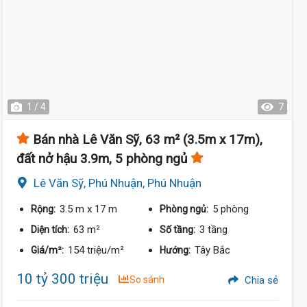
1 / 4
7
Bán nhà Lê Văn Sỹ, 63 m² (3.5m x 17m),
đất nở hậu 3.9m, 5 phòng ngủ
Lê Văn Sỹ, Phú Nhuận, Phú Nhuận
3.5 m
x 17 m
5 phòng
Rộng:
Phòng ngủ:
63 m²
3 tầng
Diện tích:
Số tầng:
154 triệu/m²
Tây Bắc
Giá/m²:
Hướng:
10 tỷ 300 triệu
So sánh
Chia sẻ