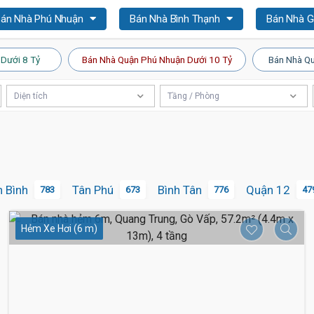
án Nhà Phú Nhuận
Bán Nhà Bình Thạnh
Bán Nhà 
 Dưới 8 Tỷ
Bán Nhà Quận Phú Nhuận Dưới 10 Tỷ
Bán Nhà Qu
Diện tích
Tầng / Phòng
n Bình
Tân Phú
Bình Tân
Quận 12
783
673
776
47
Hẻm Xe Hơi (6 m)