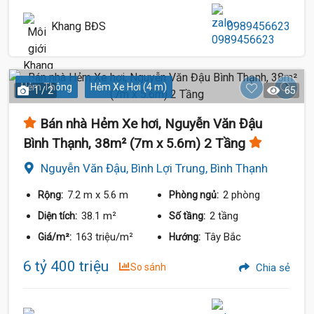
Khang BĐS
0989456623
Hẻm Thông
Hẻm Xe Hơi (4 m)
1 / 2
65
Bán nhà Hẻm Xe hơi, Nguyễn Văn Đậu
Bình Thạnh, 38m² (7m x 5.6m) 2 Tầng
Nguyễn Văn Đậu, Bình Lợi Trung, Bình Thạnh
7.2 m
x 5.6 m
2 phòng
Rộng:
Phòng ngủ:
38.1 m²
2 tầng
Diện tích:
Số tầng:
163 triệu/m²
Tây Bắc
Giá/m²:
Hướng:
6 tỷ 400 triệu
So sánh
Chia sẻ