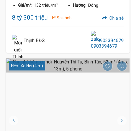
132 triệu/m²
Đông
Giá/m²:
Hướng:
8 tỷ 300 triệu
So sánh
Chia sẻ
Thịnh BĐS
0903394679
Hẻm Xe Hơi (4 m)