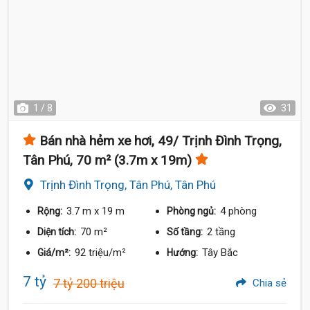
1 / 8
31
Bán nhà hẻm xe hơi, 49/ Trịnh Đình Trọng,
Tân Phú, 70 m² (3.7m x 19m)
Trịnh Đình Trọng, Tân Phú, Tân Phú
3.7 m
x 19 m
4 phòng
Rộng:
Phòng ngủ:
70 m²
2 tầng
Diện tích:
Số tầng:
92 triệu/m²
Tây Bắc
Giá/m²:
Hướng:
7 tỷ
7 tỷ 200 triệu
Chia sẻ