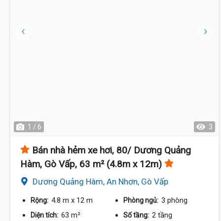
1 / 6
3
Bán nhà hẻm xe hơi, 80/ Dương Quảng
Hàm, Gò Vấp, 63 m² (4.8m x 12m)
Dương Quảng Hàm, An Nhơn, Gò Vấp
4.8 m
x 12 m
3 phòng
Rộng:
Phòng ngủ:
63 m²
2 tầng
Diện tích:
Số tầng: