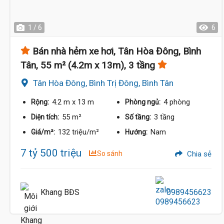
1 / 6
6
Bán nhà hẻm xe hơi, Tân Hòa Đông, Bình
Tân, 55 m² (4.2m x 13m), 3 tầng
Tân Hòa Đông, Bình Trị Đông, Bình Tân
4.2 m
x 13 m
4 phòng
Rộng:
Phòng ngủ:
55 m²
3 tầng
Diện tích:
Số tầng:
132 triệu/m²
Nam
Giá/m²:
Hướng:
7 tỷ 500 triệu
So sánh
Chia sẻ
Khang BĐS
0989456623