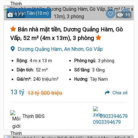
Nhà Mặt Tiền (10 m)
1 / 7
19
Bán nhà mặt tiền, Dương Quảng Hàm, Gò
Vấp, 52 m² (4m x 13m), 3 phòng
Dương Quảng Hàm, An Nhơn, Gò Vấp
4 m
x 13 m
3 phòng
Rộng:
Phòng ngủ:
52 m²
3 tầng
Diện tích:
Số tầng:
240 triệu/m²
Tây Nam
Giá/m²:
Hướng:
13 tỷ
13 tỷ 500 triệu
Chia sẻ
Thịnh BĐS
0903394679