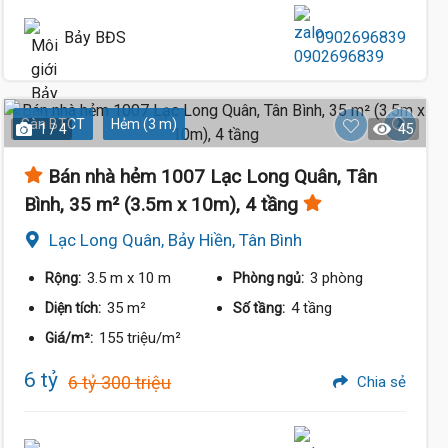
Bảy BĐS
0902696839
Sàn BTCT
Hẻm (3 m)
1 / 4
45
Bán nhà hẻm 1007 Lạc Long Quân, Tân
Bình, 35 m² (3.5m x 10m), 4 tầng
Lạc Long Quân, Bảy Hiền, Tân Bình
3.5 m
x 10 m
3 phòng
Rộng:
Phòng ngủ:
35 m²
4 tầng
Diện tích:
Số tầng:
155 triệu/m²
Giá/m²:
6 tỷ
6 tỷ 300 triệu
Chia sẻ