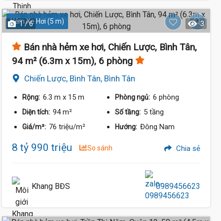
Hẻm Xe Hơi (5 m)
1 / 6
3
Bán nhà hẻm xe hơi, Chiến Lược, Bình Tân,
94 m² (6.3m x 15m), 6 phòng
Chiến Lược, Bình Tân, Bình Tân
6.3 m
x 15 m
6 phòng
Rộng:
Phòng ngủ:
94 m²
5 tầng
Diện tích:
Số tầng:
76 triệu/m²
Đông Nam
Giá/m²:
Hướng:
8 tỷ 990 triệu
So sánh
Chia sẻ
Khang BĐS
0989456623