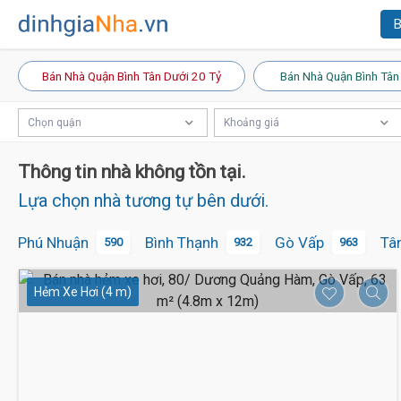
B
Bán Nhà Quận Bình Tân Dưới 20 Tỷ
Bán Nhà Quận Bình Tân
Chọn quận
Khoảng giá
Thông tin nhà không tồn tại.
Lựa chọn nhà tương tự bên dưới.
Phú Nhuận
Bình Thạnh
Gò Vấp
Tâ
590
932
963
Hẻm Xe Hơi (4 m)