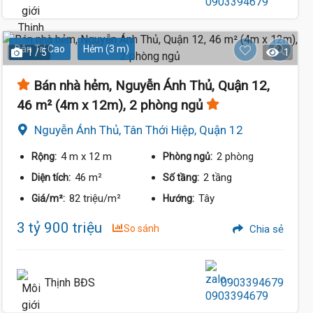
Dân Trí Cao
Hẻm (3 m)
1 / 5
1
Bán nhà hẻm, Nguyễn Ánh Thủ, Quận 12,
46 m² (4m x 12m), 2 phòng ngủ
Nguyễn Ánh Thủ, Tân Thới Hiệp, Quận 12
4 m
x 12 m
2 phòng
Rộng:
Phòng ngủ:
46 m²
2 tầng
Diện tích:
Số tầng:
82 triệu/m²
Tây
Giá/m²:
Hướng:
3 tỷ 900 triệu
So sánh
Chia sẻ
Thịnh BĐS
0903394679