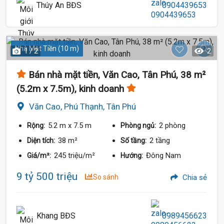
Thúy An BĐS
0904439653
Nhà Mặt Tiền (10 m)
1 / 2
2
Bán nhà mặt tiền, Văn Cao, Tân Phú, 38 m²
(5.2m x 7.5m), kinh doanh
Văn Cao, Phú Thạnh, Tân Phú
5.2 m
x 7.5 m
2 phòng
Rộng:
Phòng ngủ:
38 m²
2 tầng
Diện tích:
Số tầng:
245 triệu/m²
Đông Nam
Giá/m²:
Hướng:
9 tỷ 500 triệu
So sánh
Chia sẻ
Khang BĐS
0989456623