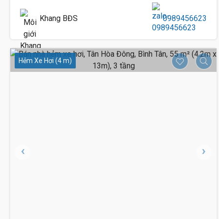
Khang BĐS
0989456623
Hẻm Xe Hơi (4 m)
37 Tỷ