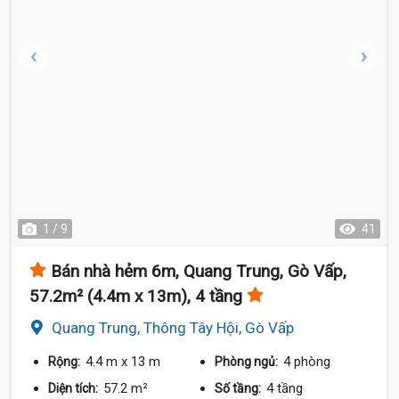
1 / 9
41
Bán nhà hẻm 6m, Quang Trung, Gò Vấp,
57.2m² (4.4m x 13m), 4 tầng
Quang Trung, Thông Tây Hội, Gò Vấp
4.4 m
x 13 m
4 phòng
Rộng:
Phòng ngủ:
57.2 m²
4 tầng
Diện tích:
Số tầng: