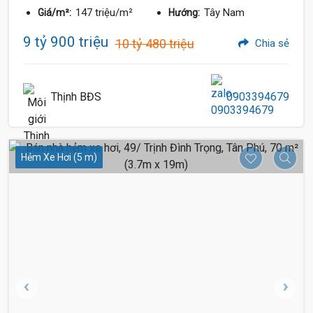
147 triệu/m²
Tây Nam
Giá/m²:
Hướng:
9 tỷ 900 triệu
10 tỷ 480 triệu
Chia sẻ
Thịnh BĐS
0903394679
Hẻm Xe Hơi (5 m)