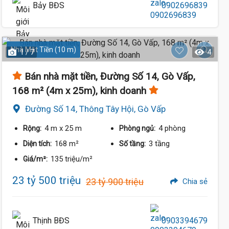
Bảy BĐS
0902696839
Nhà Mặt Tiền (10 m)
1 / 7
4
Bán nhà mặt tiền, Đường Số 14, Gò Vấp,
168 m² (4m x 25m), kinh doanh
Đường Số 14, Thông Tây Hội, Gò Vấp
4 m
x 25 m
4 phòng
Rộng:
Phòng ngủ:
168 m²
3 tầng
Diện tích:
Số tầng:
135 triệu/m²
Giá/m²:
23 tỷ 500 triệu
23 tỷ 900 triệu
Chia sẻ
Thịnh BĐS
0903394679