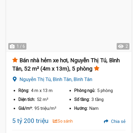
1 / 6
2
Bán nhà hẻm xe hơi, Nguyễn Thị Tú, Bình
Tân, 52 m² (4m x 13m), 5 phòng
Nguyễn Thị Tú, Bình Tân, Bình Tân
4 m
x 13 m
5 phòng
Rộng:
Phòng ngủ:
52 m²
3 tầng
Diện tích:
Số tầng:
95 triệu/m²
Nam
Giá/m²:
Hướng:
5 tỷ 200 triệu
So sánh
Chia sẻ