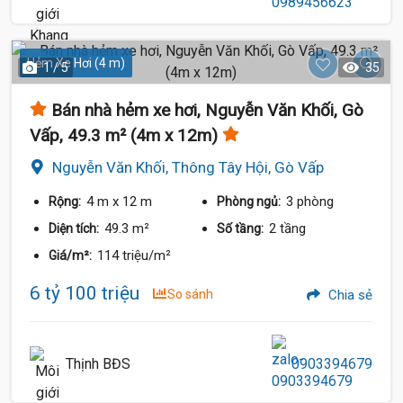
Hẻm Xe Hơi (4 m)
1 / 5
35
Bán nhà hẻm xe hơi, Nguyễn Văn Khối, Gò
Vấp, 49.3 m² (4m x 12m)
Nguyễn Văn Khối, Thông Tây Hội, Gò Vấp
4 m
x 12 m
3 phòng
Rộng:
Phòng ngủ:
49.3 m²
2 tầng
Diện tích:
Số tầng:
114 triệu/m²
Giá/m²:
6 tỷ 100 triệu
So sánh
Chia sẻ
Thịnh BĐS
0903394679