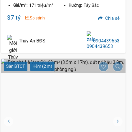
171 triệu/m²
Tây Bắc
Giá/m²:
Hướng:
37 tỷ
So sánh
Chia sẻ
Thúy An BĐS
0904439653
Sàn BTCT
Hẻm (2 m)