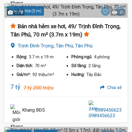
Hẻm Xe Hơi (5 m)
1 / 8
31
Bán nhà hẻm xe hơi, 49/ Trịnh Đình Trọng,
Tân Phú, 70 m² (3.7m x 19m)
Trịnh Đình Trọng, Tân Phú, Tân Phú
3.7 m
x 19 m
4 phòng
Rộng:
Phòng ngủ:
70 m²
2 tầng
Diện tích:
Số tầng:
92 triệu/m²
Tây Bắc
Giá/m²:
Hướng:
7 tỷ
7 tỷ 200 triệu
Chia sẻ
Khang BĐS
0989456623