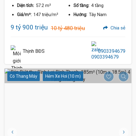
57.2 m²
4 tầng
Diện tích:
Số tầng:
147 triệu/m²
Tây Nam
Giá/m²:
Hướng:
9 tỷ 900 triệu
10 tỷ 480 triệu
Chia sẻ
Thịnh BĐS
0903394679
Có Thang Máy
Hẻm Xe Hơi (10 m)