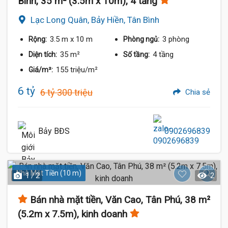
Bình, 35 m² (3.5m x 10m), 4 tầng
Lạc Long Quân, Bảy Hiền, Tân Bình
3.5 m
x 10 m
3 phòng
Rộng:
Phòng ngủ:
35 m²
4 tầng
Diện tích:
Số tầng:
155 triệu/m²
Giá/m²:
6 tỷ
6 tỷ 300 triệu
Chia sẻ
Bảy BĐS
0902696839
Nhà Mặt Tiền (10 m)
1 / 2
2
Bán nhà mặt tiền, Văn Cao, Tân Phú, 38 m²
(5.2m x 7.5m), kinh doanh