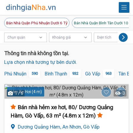
Bán Nhà Quận Phú Nhuận Dưới 6 Tỷ
Bán Nhà Quận Bình Tân Dưới 10 T
Chọn quận
Khoảng giá
Diện tích
Thông tin nhà không tồn tại.
Lựa chọn nhà tương tự bên dưới.
Phú Nhuận
Bình Thạnh
Gò Vấp
Tân Bì
590
932
963
Hẻm Xe Hơi (4 m)
1 / 6
3
Bán nhà hẻm xe hơi, 80/ Dương Quảng
Hàm, Gò Vấp, 63 m² (4.8m x 12m)
Dương Quảng Hàm, An Nhơn, Gò Vấp