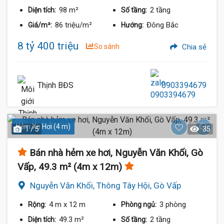
98 m²
2 tầng
Diện tích:
Số tầng:
86 triệu/m²
Đông Bắc
Giá/m²:
Hướng:
8 tỷ 400 triệu
So sánh
Chia sẻ
Thịnh BĐS
0903394679
Hẻm Xe Hơi (4 m)
1 / 5
35
Bán nhà hẻm xe hơi, Nguyễn Văn Khối, Gò
Vấp, 49.3 m² (4m x 12m)
Nguyễn Văn Khối, Thông Tây Hội, Gò Vấp
4 m
x 12 m
3 phòng
Rộng:
Phòng ngủ:
49.3 m²
2 tầng
Diện tích:
Số tầng: