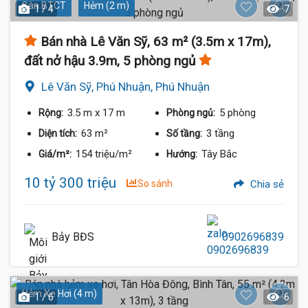
Sàn BTCT
Hẻm (2 m)
1 / 4
7
Bán nhà Lê Văn Sỹ, 63 m² (3.5m x 17m),
đất nở hậu 3.9m, 5 phòng ngủ
Lê Văn Sỹ, Phú Nhuận, Phú Nhuận
3.5 m
x 17 m
5 phòng
Rộng:
Phòng ngủ:
63 m²
3 tầng
Diện tích:
Số tầng:
154 triệu/m²
Tây Bắc
Giá/m²:
Hướng:
10 tỷ 300 triệu
So sánh
Chia sẻ
Bảy BĐS
0902696839
Hẻm Xe Hơi (4 m)
1 / 6
6