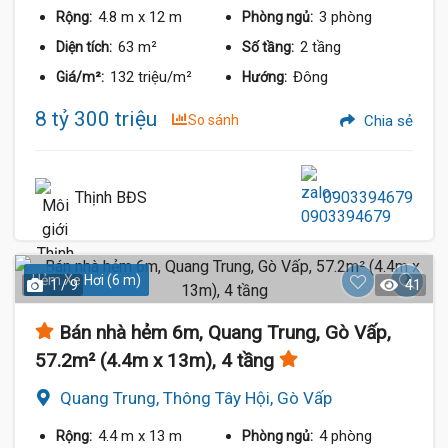
4.8 m
x 12 m
3 phòng
Rộng:
Phòng ngủ:
63 m²
2 tầng
Diện tích:
Số tầng:
132 triệu/m²
Đông
Giá/m²:
Hướng:
8 tỷ 300 triệu
So sánh
Chia sẻ
Thịnh BĐS
0903394679
Hẻm Xe Hơi (6 m)
1 / 9
41
Bán nhà hẻm 6m, Quang Trung, Gò Vấp,
57.2m² (4.4m x 13m), 4 tầng
Quang Trung, Thông Tây Hội, Gò Vấp
4.4 m
x 13 m
4 phòng
Rộng:
Phòng ngủ: