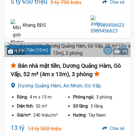
5 tỷ 650 triệu
5 tỷ 790 triệu
Chia sẻ
Khang BĐS
0989456623
Nhà Mặt Tiền (10 m)
1 / 7
19
Bán nhà mặt tiền, Dương Quảng Hàm, Gò
Vấp, 52 m² (4m x 13m), 3 phòng
Dương Quảng Hàm, An Nhơn, Gò Vấp
4 m
x 13 m
3 phòng
Rộng:
Phòng ngủ:
52 m²
3 tầng
Diện tích:
Số tầng:
240 triệu/m²
Tây Nam
Giá/m²:
Hướng:
13 tỷ
13 tỷ 500 triệu
Chia sẻ