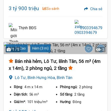
3 tỷ 900 triệu
So sánh
Chia sẻ
Thịnh BĐS
0903394679
Dân Trí Cao
Hẻm (3 m)
1 / 5
3
Bán nhà hẻm, Lô Tư, Bình Tân, 56 m² (4m
x 14m), 2 phòng ngủ, 2 tầng
Lô Tư, Bình Hưng Hòa, Bình Tân
4 m
x 14 m
2 phòng
Rộng:
Phòng ngủ:
56 m²
2 tầng
Diện tích:
Số tầng:
101 triệu/m²
Đông
Giá/m²:
Hướng: