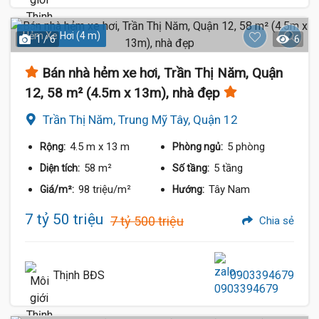
Hẻm Xe Hơi (4 m)
1 / 6
6
Bán nhà hẻm xe hơi, Trần Thị Năm, Quận
12, 58 m² (4.5m x 13m), nhà đẹp
Trần Thị Năm, Trung Mỹ Tây, Quận 12
4.5 m
x 13 m
5 phòng
Rộng:
Phòng ngủ:
58 m²
5 tầng
Diện tích:
Số tầng:
98 triệu/m²
Tây Nam
Giá/m²:
Hướng:
7 tỷ 50 triệu
7 tỷ 500 triệu
Chia sẻ
Thịnh BĐS
0903394679