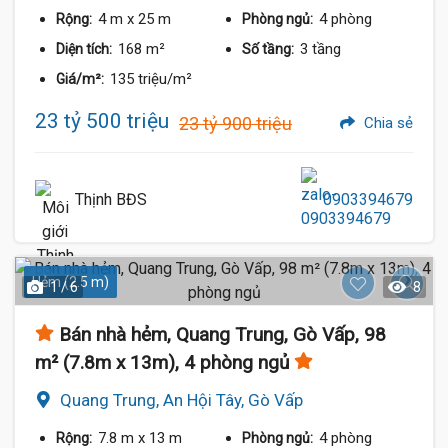
4 m
x 25 m
4 phòng
Rộng:
Phòng ngủ:
168 m²
3 tầng
Diện tích:
Số tầng:
135 triệu/m²
Giá/m²:
23 tỷ 500 triệu
23 tỷ 900 triệu
Chia sẻ
Thịnh BĐS
0903394679
Hẻm (2.5 m)
1 / 6
8
Bán nhà hẻm, Quang Trung, Gò Vấp, 98
m² (7.8m x 13m), 4 phòng ngủ
Quang Trung, An Hội Tây, Gò Vấp
7.8 m
x 13 m
4 phòng
Rộng:
Phòng ngủ: