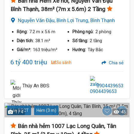
Bán nhà Hẻm Xe hơi, Nguyễn Văn Đậu
Bình Thạnh, 38m² (7m x 5.6m) 2 Tầng
Nguyễn Văn Đậu, Bình Lợi Trung, Bình Thạnh
7.2 m
x 5.6 m
2 phòng
Rộng:
Phòng ngủ:
38.1 m²
2 tầng
Diện tích:
Số tầng:
163 triệu/m²
Tây Bắc
Giá/m²:
Hướng:
6 tỷ 400 triệu
So sánh
Chia sẻ
Thúy An BĐS
0904439653
Sàn BTCT
Hẻm (3 m)
1 / 4
45
Bán nhà hẻm 1007 Lạc Long Quân, Tân