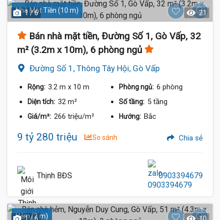
Nhà Mặt Tiền (10 m)
1 / 6
21
Bán nhà mặt tiền, Đường Số 1, Gò Vấp, 32
m² (3.2m x 10m), 6 phòng ngủ
Đường Số 1, Thông Tây Hội, Gò Vấp
3.2 m
x 10 m
6 phòng
Rộng:
Phòng ngủ:
32 m²
5 tầng
Diện tích:
Số tầng:
266 triệu/m²
Bắc
Giá/m²:
Hướng:
9 tỷ 280 triệu
So sánh
Chia sẻ
Thịnh BĐS
0903394679
Hẻm (3 m)
1 / 6
10