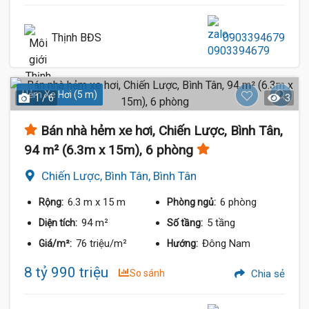
Thịnh BĐS
0903394679
Hẻm Xe Hơi (5 m)
1 / 6
3
Bán nhà hẻm xe hơi, Chiến Lược, Bình Tân,
94 m² (6.3m x 15m), 6 phòng
Chiến Lược, Bình Tân, Bình Tân
6.3 m
x 15 m
6 phòng
Rộng:
Phòng ngủ:
94 m²
5 tầng
Diện tích:
Số tầng:
76 triệu/m²
Đông Nam
Giá/m²:
Hướng:
8 tỷ 990 triệu
So sánh
Chia sẻ