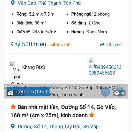
Văn Cao, Phú Thạnh, Tân Phú
5.2 m
x 7.5 m
2 phòng
Rộng:
Phòng ngủ:
38 m²
2 tầng
Diện tích:
Số tầng:
245 triệu/m²
Đông Nam
Giá/m²:
Hướng:
9 tỷ 500 triệu
So sánh
Chia sẻ
Khang BĐS
0989456623
Nhà Mặt Tiền (10 m)
1 / 7
4
Bán nhà mặt tiền, Đường Số 14, Gò Vấp,
168 m² (4m x 25m), kinh doanh
Đường Số 14, Thông Tây Hội, Gò Vấp