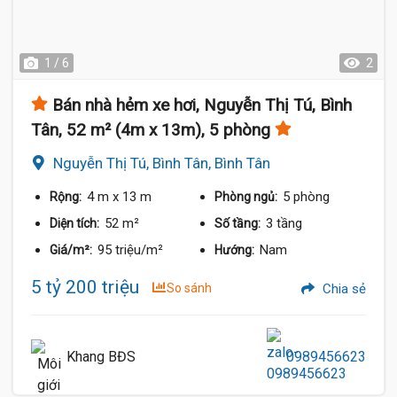
1 / 6
2
Bán nhà hẻm xe hơi, Nguyễn Thị Tú, Bình
Tân, 52 m² (4m x 13m), 5 phòng
Nguyễn Thị Tú, Bình Tân, Bình Tân
4 m
x 13 m
5 phòng
Rộng:
Phòng ngủ:
52 m²
3 tầng
Diện tích:
Số tầng:
95 triệu/m²
Nam
Giá/m²:
Hướng:
5 tỷ 200 triệu
So sánh
Chia sẻ
Khang BĐS
0989456623