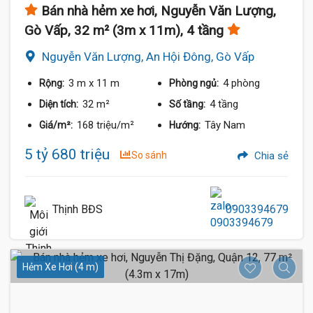
Bán nhà hẻm xe hơi, Nguyễn Văn Lượng,
Gò Vấp, 32 m² (3m x 11m), 4 tầng
Nguyễn Văn Lượng, An Hội Đông, Gò Vấp
3 m
x 11 m
4 phòng
Rộng:
Phòng ngủ:
32 m²
4 tầng
Diện tích:
Số tầng:
168 triệu/m²
Tây Nam
Giá/m²:
Hướng:
5 tỷ 680 triệu
So sánh
Chia sẻ
Thịnh BĐS
0903394679
Hẻm Xe Hơi (4 m)