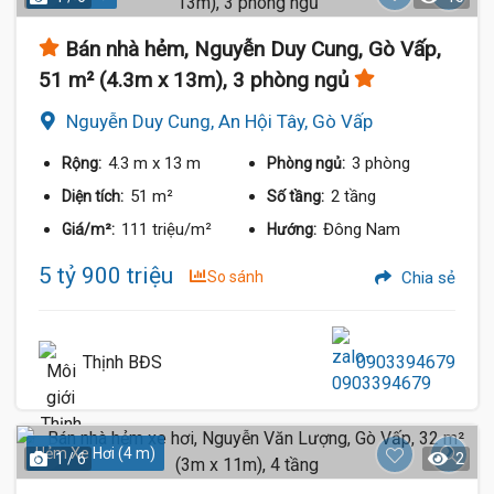
Bán nhà hẻm, Nguyễn Duy Cung, Gò Vấp,
51 m² (4.3m x 13m), 3 phòng ngủ
Nguyễn Duy Cung, An Hội Tây, Gò Vấp
4.3 m
x 13 m
3 phòng
Rộng:
Phòng ngủ:
51 m²
2 tầng
Diện tích:
Số tầng:
111 triệu/m²
Đông Nam
Giá/m²:
Hướng:
5 tỷ 900 triệu
So sánh
Chia sẻ
Thịnh BĐS
0903394679
Hẻm Xe Hơi (4 m)
1 / 6
2