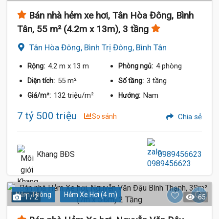
Bán nhà hẻm xe hơi, Tân Hòa Đông, Bình
Tân, 55 m² (4.2m x 13m), 3 tầng
Tân Hòa Đông, Bình Trị Đông, Bình Tân
4.2 m
x 13 m
4 phòng
Rộng:
Phòng ngủ:
55 m²
3 tầng
Diện tích:
Số tầng:
132 triệu/m²
Nam
Giá/m²:
Hướng:
7 tỷ 500 triệu
So sánh
Chia sẻ
Khang BĐS
0989456623
Hẻm Thông
Hẻm Xe Hơi (4 m)
1 / 2
65