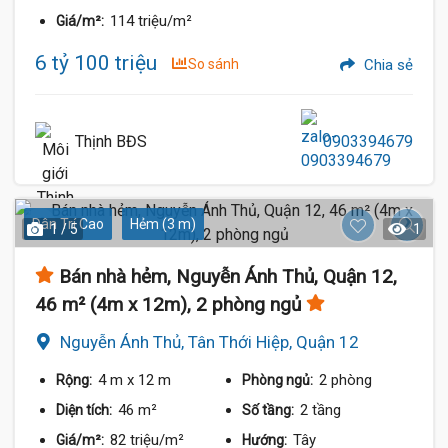
114 triệu/m²
Giá/m²:
6 tỷ 100 triệu
So sánh
Chia sẻ
Thịnh BĐS
0903394679
Dân Trí Cao
Hẻm (3 m)
1 / 5
1
Bán nhà hẻm, Nguyễn Ánh Thủ, Quận 12,
46 m² (4m x 12m), 2 phòng ngủ
Nguyễn Ánh Thủ, Tân Thới Hiệp, Quận 12
4 m
x 12 m
2 phòng
Rộng:
Phòng ngủ:
46 m²
2 tầng
Diện tích:
Số tầng:
82 triệu/m²
Tây
Giá/m²:
Hướng: