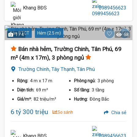
Khang BĐS
0989456623
Sàn BTCT
Hẻm (2.5 m)
1 / 4
58
Bán nhà hẻm, Trường Chinh, Tân Phú, 69
m² (4m x 17m), 3 phòng ngủ
Trường Chinh, Tây Thạnh, Tân Phú
4 m
x 17 m
3 phòng
Rộng:
Phòng ngủ:
69 m²
3 tầng
Diện tích:
Số tầng:
82 triệu/m²
Đông Bắc
Giá/m²:
Hướng:
6 tỷ 300 triệu
So sánh
Chia sẻ
Khang BĐS
0989456623