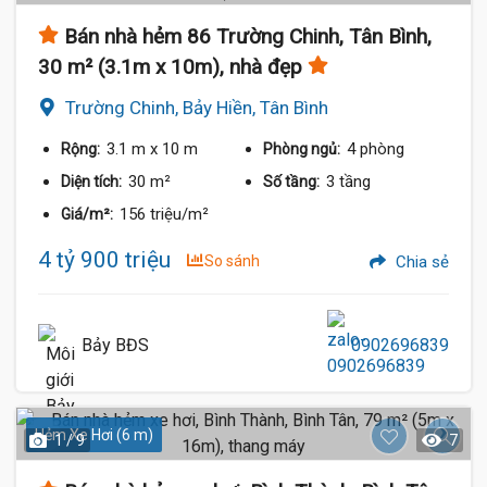
Bán nhà hẻm 86 Trường Chinh, Tân Bình,
30 m² (3.1m x 10m), nhà đẹp
Trường Chinh, Bảy Hiền, Tân Bình
3.1 m
x 10 m
4 phòng
Rộng:
Phòng ngủ:
30 m²
3 tầng
Diện tích:
Số tầng:
156 triệu/m²
Giá/m²:
4 tỷ 900 triệu
So sánh
Chia sẻ
Bảy BĐS
0902696839
Hẻm Xe Hơi (6 m)
1 / 9
7