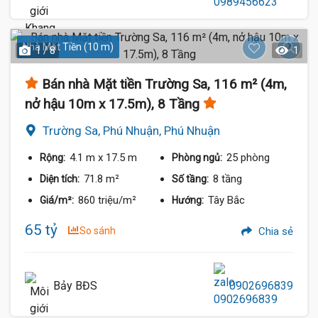
Nhà Mặt Tiền (10 m)
1 / 8
1
Bán nhà Mặt tiền Trường Sa, 116 m² (4m,
nở hậu 10m x 17.5m), 8 Tầng
Trường Sa, Phú Nhuận, Phú Nhuận
4.1 m
x 17.5 m
25 phòng
Rộng:
Phòng ngủ:
71.8 m²
8 tầng
Diện tích:
Số tầng:
860 triệu/m²
Tây Bắc
Giá/m²:
Hướng:
65 tỷ
So sánh
Chia sẻ
Bảy BĐS
0902696839