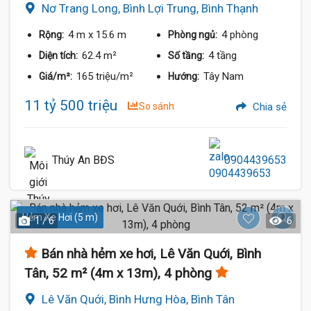
Nơ Trang Long, Bình Lợi Trung, Bình Thạnh
4 m
x 15.6 m
4 phòng
Rộng:
Phòng ngủ:
62.4 m²
4 tầng
Diện tích:
Số tầng:
165 triệu/m²
Tây Nam
Giá/m²:
Hướng:
11 tỷ 500 triệu
So sánh
Chia sẻ
Thúy An BĐS
0904439653
Hẻm Xe Hơi (5 m)
1 / 6
6
Bán nhà hẻm xe hơi, Lê Văn Quới, Bình
Tân, 52 m² (4m x 13m), 4 phòng
Lê Văn Quới, Bình Hưng Hòa, Bình Tân