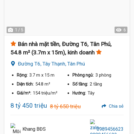
1 / 5
6
Bán nhà mặt tiền, Đường T6, Tân Phú,
54.8 m² (3.7m x 15m), kinh doanh
Đường T6, Tây Thạnh, Tân Phú
3.7 m
x 15 m
3 phòng
Rộng:
Phòng ngủ:
54.8 m²
2 tầng
Diện tích:
Số tầng:
154 triệu/m²
Tây
Giá/m²:
Hướng:
8 tỷ 450 triệu
8 tỷ 650 triệu
Chia sẻ
Khang BĐS
0989456623