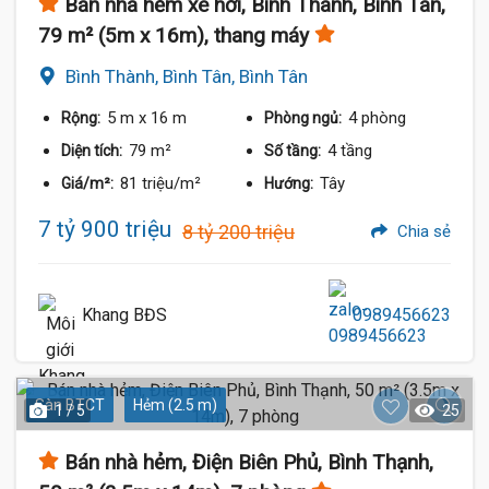
Bán nhà hẻm xe hơi, Bình Thành, Bình Tân,
79 m² (5m x 16m), thang máy
Bình Thành, Bình Tân, Bình Tân
5 m
x 16 m
4 phòng
Rộng:
Phòng ngủ:
79 m²
4 tầng
Diện tích:
Số tầng:
81 triệu/m²
Tây
Giá/m²:
Hướng:
7 tỷ 900 triệu
8 tỷ 200 triệu
Chia sẻ
Khang BĐS
0989456623
Sàn BTCT
Hẻm (2.5 m)
1 / 5
25
Bán nhà hẻm, Điện Biên Phủ, Bình Thạnh,