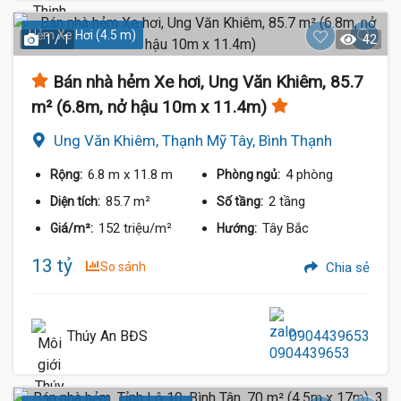
Hẻm Xe Hơi (4.5 m)
1 / 1
42
Bán nhà hẻm Xe hơi, Ung Văn Khiêm, 85.7
m² (6.8m, nở hậu 10m x 11.4m)
Ung Văn Khiêm, Thạnh Mỹ Tây, Bình Thạnh
6.8 m
x 11.8 m
4 phòng
Rộng:
Phòng ngủ:
85.7 m²
2 tầng
Diện tích:
Số tầng:
152 triệu/m²
Tây Bắc
Giá/m²:
Hướng:
13 tỷ
So sánh
Chia sẻ
Thúy An BĐS
0904439653