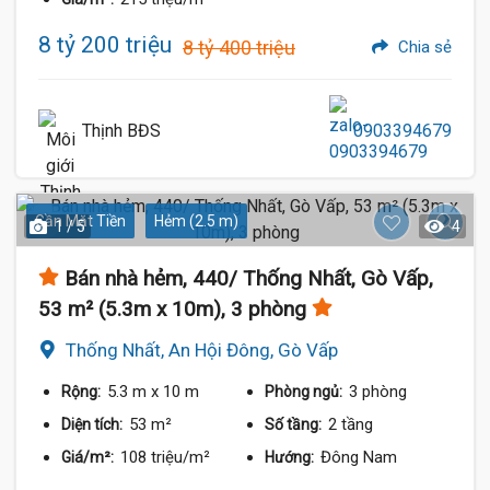
8 tỷ 200 triệu
8 tỷ 400 triệu
Chia sẻ
Thịnh BĐS
0903394679
Gần Mặt Tiền
Hẻm (2.5 m)
1 / 5
4
Bán nhà hẻm, 440/ Thống Nhất, Gò Vấp,
53 m² (5.3m x 10m), 3 phòng
Thống Nhất, An Hội Đông, Gò Vấp
5.3 m
x 10 m
3 phòng
Rộng:
Phòng ngủ:
53 m²
2 tầng
Diện tích:
Số tầng:
108 triệu/m²
Đông Nam
Giá/m²:
Hướng: