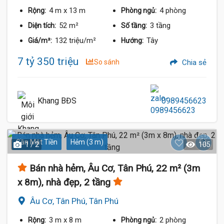
4 m
x 13 m
4 phòng
Rộng:
Phòng ngủ:
52 m²
3 tầng
Diện tích:
Số tầng:
132 triệu/m²
Tây
Giá/m²:
Hướng:
7 tỷ 350 triệu
So sánh
Chia sẻ
Khang BĐS
0989456623
Gần Mặt Tiền
Hẻm (3 m)
1 / 2
105
Bán nhà hẻm, Âu Cơ, Tân Phú, 22 m² (3m
x 8m), nhà đẹp, 2 tầng
Âu Cơ, Tân Phú, Tân Phú
3 m
x 8 m
2 phòng
Rộng:
Phòng ngủ: