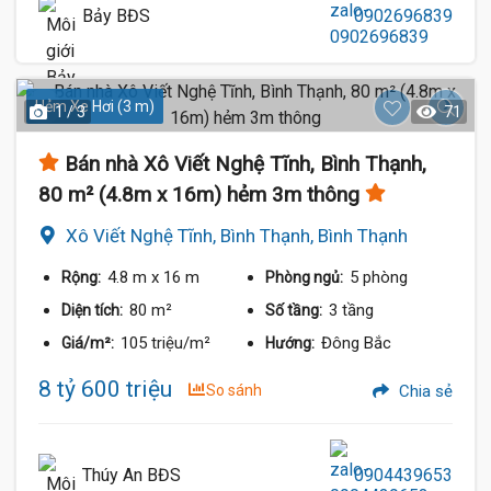
Bảy BĐS
0902696839
Hẻm Xe Hơi (3 m)
1 / 3
71
Bán nhà Xô Viết Nghệ Tĩnh, Bình Thạnh,
80 m² (4.8m x 16m) hẻm 3m thông
Xô Viết Nghệ Tĩnh, Bình Thạnh, Bình Thạnh
4.8 m
x 16 m
5 phòng
Rộng:
Phòng ngủ:
80 m²
3 tầng
Diện tích:
Số tầng:
105 triệu/m²
Đông Bắc
Giá/m²:
Hướng:
8 tỷ 600 triệu
So sánh
Chia sẻ
Thúy An BĐS
0904439653