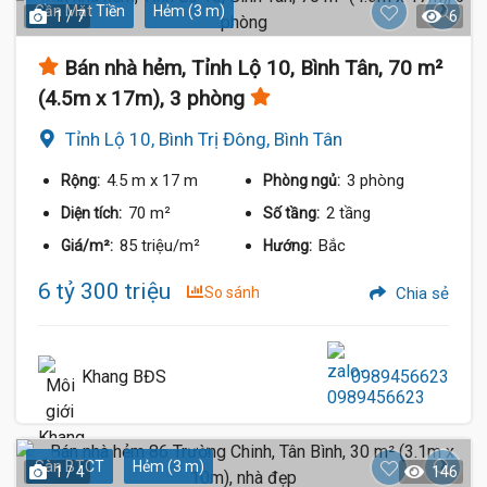
Gần Mặt Tiền
Hẻm (3 m)
1 / 7
6
Bán nhà hẻm, Tỉnh Lộ 10, Bình Tân, 70 m²
(4.5m x 17m), 3 phòng
Tỉnh Lộ 10, Bình Trị Đông, Bình Tân
4.5 m
x 17 m
3 phòng
Rộng:
Phòng ngủ:
70 m²
2 tầng
Diện tích:
Số tầng:
85 triệu/m²
Bắc
Giá/m²:
Hướng:
6 tỷ 300 triệu
So sánh
Chia sẻ
Khang BĐS
0989456623
Sàn BTCT
Hẻm (3 m)
1 / 4
146