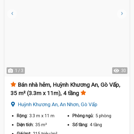
1 / 3
30
Bán nhà hẻm, Huỳnh Khương An, Gò Vấp,
35 m² (3.3m x 11m), 4 tầng
Huỳnh Khương An, An Nhơn, Gò Vấp
3.3 m
x 11 m
5 phòng
Rộng:
Phòng ngủ:
35 m²
4 tầng
Diện tích:
Số tầng:
215 triệu/m²
Giá/m²: