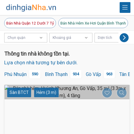
Bán Nhà Quận 12 Dưới 7 Tỷ
Bán Nhà Hẻm Xe Hơi Quận Bình Thạnh
Chọn quận
Khoảng giá
Diện tích
Thông tin nhà không tồn tại.
Lựa chọn nhà tương tự bên dưới.
Phú Nhuận
Bình Thạnh
Gò Vấp
Tân Bì
590
934
963
Sàn BTCT
Hẻm (3 m)