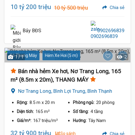
10 tỷ 200 triệu
10 tỷ 500 triệu
Chia sẻ
Bảy BĐS
0902696839
Có Thang Máy
Hẻm Xe Hơi (5 m)
1 / 1
2
Bán nhà hẻm Xe hơi, Nơ Trang Long, 165
m² (8.5m x 20m), THANG MÁY
Nơ Trang Long, Bình Lợi Trung, Bình Thạnh
8.5 m
x 20 m
20 phòng
Rộng:
Phòng ngủ:
165 m²
4 tầng
Diện tích:
Số tầng:
167 triệu/m²
Tây Nam
Giá/m²:
Hướng:
32 tỷ 900 triệu
So sánh
Chia sẻ