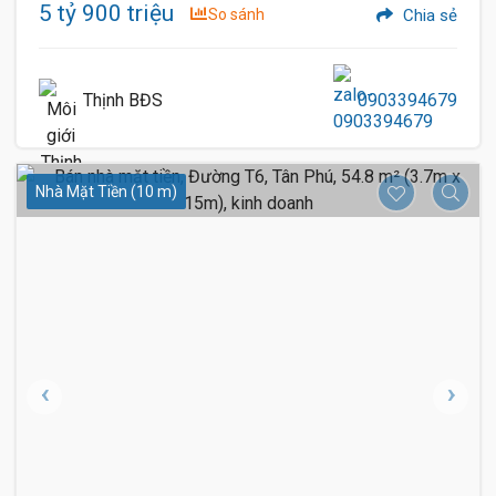
5 tỷ 900 triệu
So sánh
Chia sẻ
Thịnh BĐS
0903394679
Nhà Mặt Tiền (10 m)