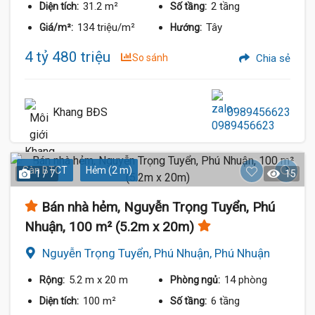
31.2 m²
2 tầng
Diện tích:
Số tầng:
134 triệu/m²
Tây
Giá/m²:
Hướng:
4 tỷ 480 triệu
So sánh
Chia sẻ
Khang BĐS
0989456623
Sàn BTCT
Hẻm (2 m)
1 / 7
15
Bán nhà hẻm, Nguyễn Trọng Tuyển, Phú
Nhuận, 100 m² (5.2m x 20m)
Nguyễn Trọng Tuyển, Phú Nhuận, Phú Nhuận
5.2 m
x 20 m
14 phòng
Rộng:
Phòng ngủ:
100 m²
6 tầng
Diện tích:
Số tầng: