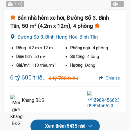
1 / 8
1
Bán nhà hẻm xe hơi, Đường Số 3, Bình
Tân, 50 m² (4.2m x 12m), 4 phòng
Đường Số 3, Bình Hưng Hòa, Bình Tân
4.2 m
x 12 m
4 phòng
Rộng:
Phòng ngủ:
50 m²
4 tầng
Diện tích:
Số tầng:
110 triệu/m²
Đông
Giá/m²:
Hướng:
6 tỷ 600 triệu
6 tỷ 700 triệu
Chia sẻ
Khang BĐS
0989456623
Xem thêm 5435 nhà