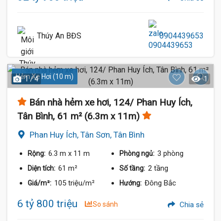
Thúy An BĐS
0904439653
Hẻm Xe Hơi (10 m)
1 / 4
1
Bán nhà hẻm xe hơi, 124/ Phan Huy Ích,
Tân Bình, 61 m² (6.3m x 11m)
Phan Huy Ích, Tân Sơn, Tân Bình
6.3 m
x 11 m
3 phòng
Rộng:
Phòng ngủ:
61 m²
2 tầng
Diện tích:
Số tầng:
105 triệu/m²
Đông Bắc
Giá/m²:
Hướng:
6 tỷ 800 triệu
So sánh
Chia sẻ