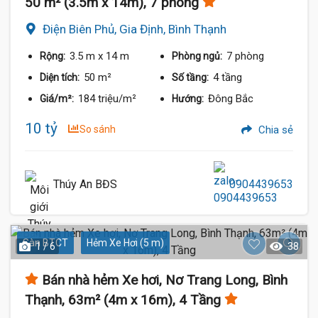
50 m² (3.5m x 14m), 7 phòng
Điện Biên Phủ, Gia Định, Bình Thạnh
3.5 m
x 14 m
7 phòng
Rộng:
Phòng ngủ:
50 m²
4 tầng
Diện tích:
Số tầng:
184 triệu/m²
Đông Bắc
Giá/m²:
Hướng:
10 tỷ
So sánh
Chia sẻ
Thúy An BĐS
0904439653
Sàn BTCT
Hẻm Xe Hơi (5 m)
1 / 6
38
Bán nhà hẻm Xe hơi, Nơ Trang Long, Bình
Thạnh, 63m² (4m x 16m), 4 Tầng