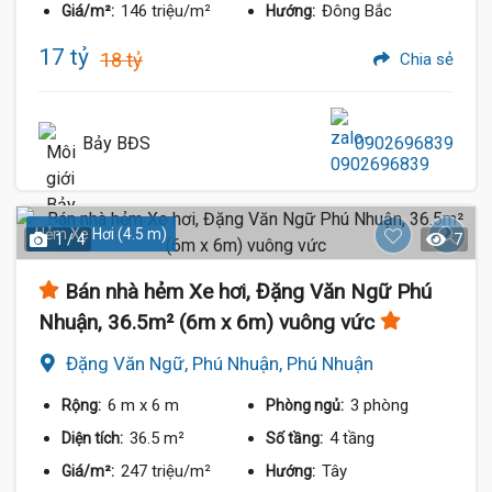
146 triệu/m²
Đông Bắc
Giá/m²:
Hướng:
17 tỷ
18 tỷ
Chia sẻ
Bảy BĐS
0902696839
Hẻm Xe Hơi (4.5 m)
1 / 4
7
Bán nhà hẻm Xe hơi, Đặng Văn Ngữ Phú
Nhuận, 36.5m² (6m x 6m) vuông vức
Đặng Văn Ngữ, Phú Nhuận, Phú Nhuận
6 m
x 6 m
3 phòng
Rộng:
Phòng ngủ:
36.5 m²
4 tầng
Diện tích:
Số tầng:
247 triệu/m²
Tây
Giá/m²:
Hướng: