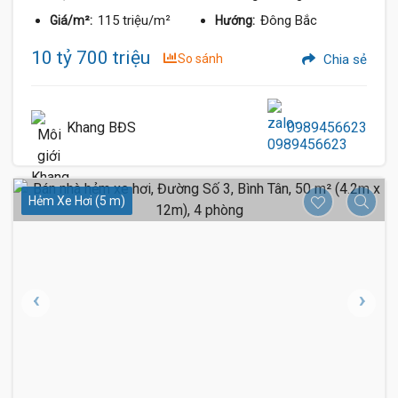
115 triệu/m²
Đông Bắc
Giá/m²:
Hướng:
10 tỷ 700 triệu
So sánh
Chia sẻ
Khang BĐS
0989456623
Hẻm Xe Hơi (5 m)