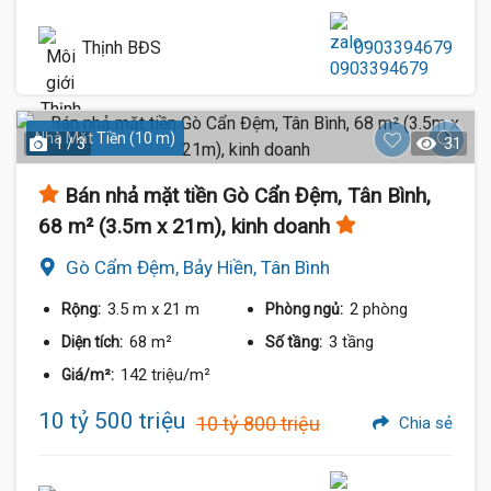
Thịnh BĐS
0903394679
Nhà Mặt Tiền (10 m)
1 / 3
31
Bán nhả mặt tiền Gò Cẩn Đệm, Tân Bình,
68 m² (3.5m x 21m), kinh doanh
Gò Cẩm Đệm, Bảy Hiền, Tân Bình
3.5 m
x 21 m
2 phòng
Rộng:
Phòng ngủ:
68 m²
3 tầng
Diện tích:
Số tầng:
142 triệu/m²
Giá/m²:
10 tỷ 500 triệu
10 tỷ 800 triệu
Chia sẻ