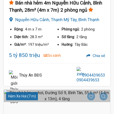
Bán nhà hẻm 4m Nguyễn Hữu Cảnh, Bình
Thạnh, 28m² (4m x 7m) 2 phòng ngủ
Nguyễn Hữu Cảnh, Thạnh Mỹ Tây, Bình Thạnh
4 m
x 7 m
2 phòng
Rộng:
Phòng ngủ:
28.3 m²
2 tầng
Diện tích:
Số tầng:
197 triệu/m²
Tây Bắc
Giá/m²:
Hướng:
5 tỷ 850 triệu
So sánh
Chia sẻ
Thúy An BĐS
0904439653
Hẻm Xe Hơi (7 m)