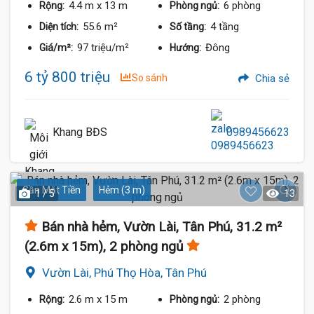
4.4 m
x 13 m
6 phòng
Rộng:
Phòng ngủ:
55.6 m²
4 tầng
Diện tích:
Số tầng:
97 triệu/m²
Đông
Giá/m²:
Hướng:
6 tỷ 800 triệu
So sánh
Chia sẻ
Khang BĐS
0989456623
Gần Mặt Tiền
Hẻm (3 m)
1 / 5
13
Bán nhà hẻm, Vườn Lài, Tân Phú, 31.2 m²
(2.6m x 15m), 2 phòng ngủ
Vườn Lài, Phú Thọ Hòa, Tân Phú
2.6 m
x 15 m
2 phòng
Rộng:
Phòng ngủ: