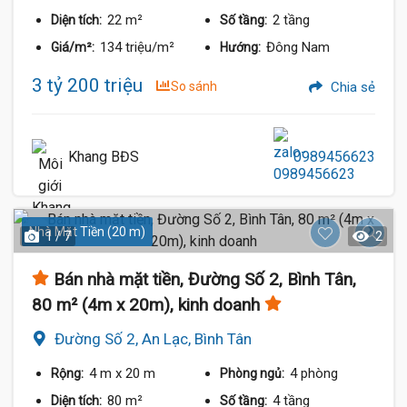
22 m²
2 tầng
Diện tích:
Số tầng:
134 triệu/m²
Đông Nam
Giá/m²:
Hướng:
3 tỷ 200 triệu
So sánh
Chia sẻ
Khang BĐS
0989456623
Nhà Mặt Tiền (20 m)
1 / 7
2
Bán nhà mặt tiền, Đường Số 2, Bình Tân,
80 m² (4m x 20m), kinh doanh
Đường Số 2, An Lạc, Bình Tân
4 m
x 20 m
4 phòng
Rộng:
Phòng ngủ:
80 m²
4 tầng
Diện tích:
Số tầng: