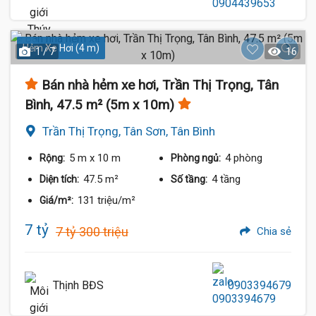
Hẻm Xe Hơi (4 m)
1 / 7
16
Bán nhà hẻm xe hơi, Trần Thị Trọng, Tân
Bình, 47.5 m² (5m x 10m)
Trần Thị Trọng, Tân Sơn, Tân Bình
5 m
x 10 m
4 phòng
Rộng:
Phòng ngủ:
47.5 m²
4 tầng
Diện tích:
Số tầng:
131 triệu/m²
Giá/m²:
7 tỷ
7 tỷ 300 triệu
Chia sẻ
Thịnh BĐS
0903394679