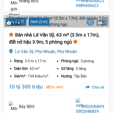
Khang BĐS
0989456623
Sàn BTCT
Hẻm (2 m)
1 / 4
7
Bán nhà Lê Văn Sỹ, 63 m² (3.5m x 17m),
đất nở hậu 3.9m, 5 phòng ngủ
Lê Văn Sỹ, Phú Nhuận, Phú Nhuận
3.5 m
x 17 m
5 phòng
Rộng:
Phòng ngủ:
63 m²
3 tầng
Diện tích:
Số tầng:
154 triệu/m²
Tây Bắc
Giá/m²:
Hướng:
10 tỷ 300 triệu
So sánh
Chia sẻ
Bảy BĐS
0902696839