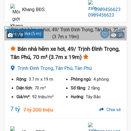
Khang BĐS
0989456623
Hẻm Xe Hơi (5 m)
1 / 8
31
Bán nhà hẻm xe hơi, 49/ Trịnh Đình Trọng,
Tân Phú, 70 m² (3.7m x 19m)
Trịnh Đình Trọng, Tân Phú, Tân Phú
3.7 m
x 19 m
4 phòng
Rộng:
Phòng ngủ:
70 m²
2 tầng
Diện tích:
Số tầng:
92 triệu/m²
Tây Bắc
Giá/m²:
Hướng:
7 tỷ
7 tỷ 200 triệu
Chia sẻ