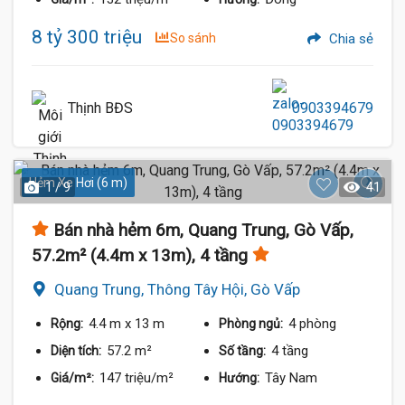
8 tỷ 300 triệu
So sánh
Chia sẻ
Thịnh BĐS
0903394679
Hẻm Xe Hơi (6 m)
1 / 9
41
Bán nhà hẻm 6m, Quang Trung, Gò Vấp,
57.2m² (4.4m x 13m), 4 tầng
Quang Trung, Thông Tây Hội, Gò Vấp
4.4 m
x 13 m
4 phòng
Rộng:
Phòng ngủ:
57.2 m²
4 tầng
Diện tích:
Số tầng:
147 triệu/m²
Tây Nam
Giá/m²:
Hướng: