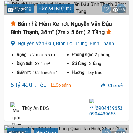
Hẻm Thông
Hẻm Xe Hơi (4 m)
1 / 2
65
Bán nhà Hẻm Xe hơi, Nguyễn Văn Đậu
Bình Thạnh, 38m² (7m x 5.6m) 2 Tầng
Nguyễn Văn Đậu, Bình Lợi Trung, Bình Thạnh
7.2 m
x 5.6 m
2 phòng
Rộng:
Phòng ngủ:
38.1 m²
2 tầng
Diện tích:
Số tầng:
163 triệu/m²
Tây Bắc
Giá/m²:
Hướng:
6 tỷ 400 triệu
So sánh
Chia sẻ
Thúy An BĐS
0904439653
Sàn BTCT
Hẻm (3 m)