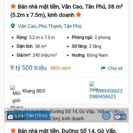
Bán nhà mặt tiền, Văn Cao, Tân Phú, 38 m²
(5.2m x 7.5m), kinh doanh
Văn Cao, Phú Thạnh, Tân Phú
5.2 m
x 7.5 m
2 phòng
Rộng:
Phòng ngủ:
38 m²
2 tầng
Diện tích:
Số tầng:
245 triệu/m²
Đông Nam
Giá/m²:
Hướng:
9 tỷ 500 triệu
So sánh
Chia sẻ
Khang BĐS
0989456623
Nhà Mặt Tiền (10 m)
1 / 7
4
Bán nhà mặt tiền, Đường Số 14, Gò Vấp,