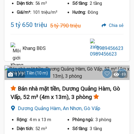
56 m²
2 tầng
Diện tích:
Số tầng:
101 triệu/m²
Đông
Giá/m²:
Hướng:
5 tỷ 650 triệu
5 tỷ 790 triệu
Chia sẻ
Khang BĐS
0989456623
Nhà Mặt Tiền (10 m)
1 / 7
19
Bán nhà mặt tiền, Dương Quảng Hàm, Gò
Vấp, 52 m² (4m x 13m), 3 phòng
Dương Quảng Hàm, An Nhơn, Gò Vấp
4 m
x 13 m
3 phòng
Rộng:
Phòng ngủ:
52 m²
3 tầng
Diện tích:
Số tầng: