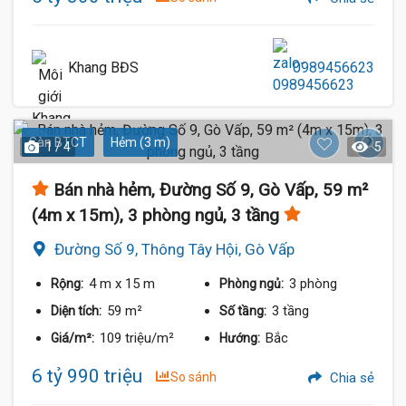
Khang BĐS
0989456623
Sàn BTCT
Hẻm (3 m)
1 / 4
5
Bán nhà hẻm, Đường Số 9, Gò Vấp, 59 m²
(4m x 15m), 3 phòng ngủ, 3 tầng
Đường Số 9, Thông Tây Hội, Gò Vấp
4 m
x 15 m
3 phòng
Rộng:
Phòng ngủ:
59 m²
3 tầng
Diện tích:
Số tầng:
109 triệu/m²
Bắc
Giá/m²:
Hướng:
6 tỷ 990 triệu
So sánh
Chia sẻ