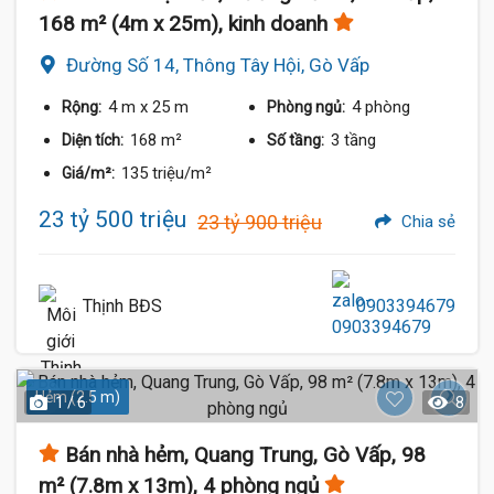
168 m² (4m x 25m), kinh doanh
Đường Số 14, Thông Tây Hội, Gò Vấp
4 m
x 25 m
4 phòng
Rộng:
Phòng ngủ:
168 m²
3 tầng
Diện tích:
Số tầng:
135 triệu/m²
Giá/m²:
23 tỷ 500 triệu
23 tỷ 900 triệu
Chia sẻ
Thịnh BĐS
0903394679
Hẻm (2.5 m)
1 / 6
8
Bán nhà hẻm, Quang Trung, Gò Vấp, 98
m² (7.8m x 13m), 4 phòng ngủ