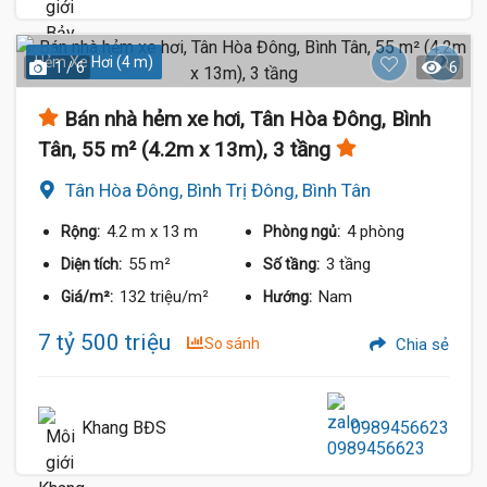
Hẻm Xe Hơi (4 m)
1 / 6
6
Bán nhà hẻm xe hơi, Tân Hòa Đông, Bình
Tân, 55 m² (4.2m x 13m), 3 tầng
Tân Hòa Đông, Bình Trị Đông, Bình Tân
4.2 m
x 13 m
4 phòng
Rộng:
Phòng ngủ:
55 m²
3 tầng
Diện tích:
Số tầng:
132 triệu/m²
Nam
Giá/m²:
Hướng:
7 tỷ 500 triệu
So sánh
Chia sẻ
Khang BĐS
0989456623