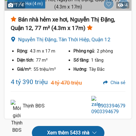
Hẻm Xe Hơi (4 m)
1 / 4
4
Bán nhà hẻm xe hơi, Nguyễn Thị Đặng,
Quận 12, 77 m² (4.3m x 17m)
Nguyễn Thị Đặng, Tân Thới Hiệp, Quận 12
4.3 m
x 17 m
2 phòng
Rộng:
Phòng ngủ:
77 m²
1 tầng
Diện tích:
Số tầng:
55 triệu/m²
Tây Bắc
Giá/m²:
Hướng:
4 tỷ 390 triệu
4 tỷ 470 triệu
Chia sẻ
Thịnh BĐS
0903394679
Xem thêm 5433 nhà