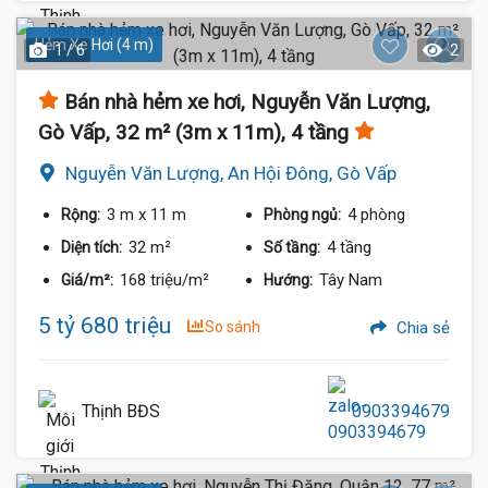
Hẻm Xe Hơi (4 m)
1 / 6
2
Bán nhà hẻm xe hơi, Nguyễn Văn Lượng,
Gò Vấp, 32 m² (3m x 11m), 4 tầng
Nguyễn Văn Lượng, An Hội Đông, Gò Vấp
3 m
x 11 m
4 phòng
Rộng:
Phòng ngủ:
32 m²
4 tầng
Diện tích:
Số tầng:
168 triệu/m²
Tây Nam
Giá/m²:
Hướng:
5 tỷ 680 triệu
So sánh
Chia sẻ
Thịnh BĐS
0903394679