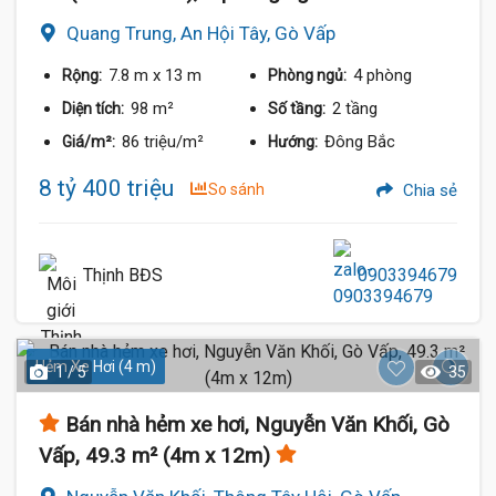
Quang Trung, An Hội Tây, Gò Vấp
7.8 m
x 13 m
4 phòng
Rộng:
Phòng ngủ:
98 m²
2 tầng
Diện tích:
Số tầng:
86 triệu/m²
Đông Bắc
Giá/m²:
Hướng:
8 tỷ 400 triệu
So sánh
Chia sẻ
Thịnh BĐS
0903394679
Hẻm Xe Hơi (4 m)
1 / 5
35
Bán nhà hẻm xe hơi, Nguyễn Văn Khối, Gò
Vấp, 49.3 m² (4m x 12m)