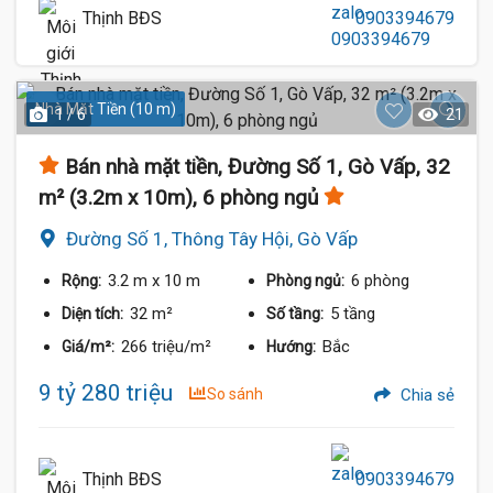
Thịnh BĐS
0903394679
Nhà Mặt Tiền (10 m)
1 / 6
21
Bán nhà mặt tiền, Đường Số 1, Gò Vấp, 32
m² (3.2m x 10m), 6 phòng ngủ
Đường Số 1, Thông Tây Hội, Gò Vấp
3.2 m
x 10 m
6 phòng
Rộng:
Phòng ngủ:
32 m²
5 tầng
Diện tích:
Số tầng:
266 triệu/m²
Bắc
Giá/m²:
Hướng:
9 tỷ 280 triệu
So sánh
Chia sẻ
Thịnh BĐS
0903394679