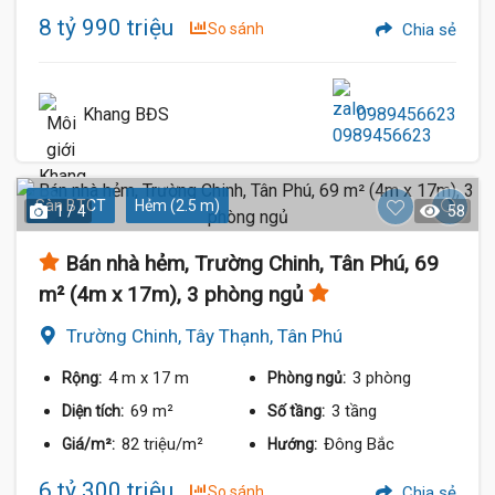
8 tỷ 990 triệu
So sánh
Chia sẻ
Khang BĐS
0989456623
Sàn BTCT
Hẻm (2.5 m)
1 / 4
58
Bán nhà hẻm, Trường Chinh, Tân Phú, 69
m² (4m x 17m), 3 phòng ngủ
Trường Chinh, Tây Thạnh, Tân Phú
4 m
x 17 m
3 phòng
Rộng:
Phòng ngủ:
69 m²
3 tầng
Diện tích:
Số tầng:
82 triệu/m²
Đông Bắc
Giá/m²:
Hướng:
6 tỷ 300 triệu
So sánh
Chia sẻ