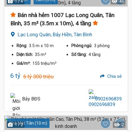
1 / 4
45
Bán nhà hẻm 1007 Lạc Long Quân, Tân
Bình, 35 m² (3.5m x 10m), 4 tầng
Lạc Long Quân, Bảy Hiền, Tân Bình
3.5 m
x 10 m
3 phòng
Rộng:
Phòng ngủ:
35 m²
4 tầng
Diện tích:
Số tầng:
155 triệu/m²
Giá/m²:
6 tỷ
6 tỷ 300 triệu
Chia sẻ
Bảy BĐS
0902696839
Nhà Mặt Tiền (10 m)
1 / 2
2