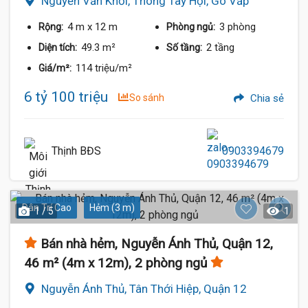
Nguyễn Văn Khối, Thông Tây Hội, Gò Vấp
4 m
x 12 m
3 phòng
Rộng:
Phòng ngủ:
49.3 m²
2 tầng
Diện tích:
Số tầng:
114 triệu/m²
Giá/m²:
6 tỷ 100 triệu
So sánh
Chia sẻ
Thịnh BĐS
0903394679
Dân Trí Cao
Hẻm (3 m)
1 / 5
1
Bán nhà hẻm, Nguyễn Ánh Thủ, Quận 12,
46 m² (4m x 12m), 2 phòng ngủ
Nguyễn Ánh Thủ, Tân Thới Hiệp, Quận 12