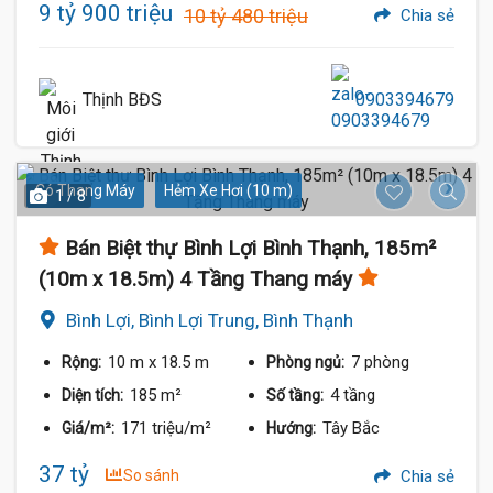
9 tỷ 900 triệu
10 tỷ 480 triệu
Chia sẻ
Thịnh BĐS
0903394679
Có Thang Máy
Hẻm Xe Hơi (10 m)
1 / 8
Bán Biệt thự Bình Lợi Bình Thạnh, 185m²
(10m x 18.5m) 4 Tầng Thang máy
Bình Lợi, Bình Lợi Trung, Bình Thạnh
10 m
x 18.5 m
7 phòng
Rộng:
Phòng ngủ:
185 m²
4 tầng
Diện tích:
Số tầng:
171 triệu/m²
Tây Bắc
Giá/m²:
Hướng:
37 tỷ
So sánh
Chia sẻ