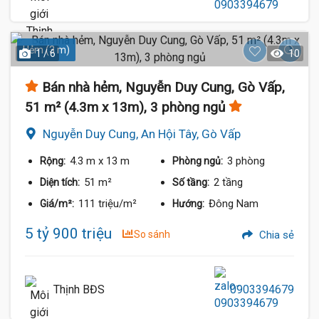
Hẻm (3 m)
1 / 6
10
Bán nhà hẻm, Nguyễn Duy Cung, Gò Vấp,
51 m² (4.3m x 13m), 3 phòng ngủ
Nguyễn Duy Cung, An Hội Tây, Gò Vấp
4.3 m
x 13 m
3 phòng
Rộng:
Phòng ngủ:
51 m²
2 tầng
Diện tích:
Số tầng:
111 triệu/m²
Đông Nam
Giá/m²:
Hướng:
5 tỷ 900 triệu
So sánh
Chia sẻ
Thịnh BĐS
0903394679