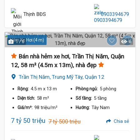
Thịnh BĐS
0903394679
Hẻm Xe Hơi (4 m)
1 / 6
6
Bán nhà hẻm xe hơi, Trần Thị Năm, Quận
12, 58 m² (4.5m x 13m), nhà đẹp
Trần Thị Năm, Trung Mỹ Tây, Quận 12
4.5 m
x 13 m
5 phòng
Rộng:
Phòng ngủ:
58 m²
5 tầng
Diện tích:
Số tầng:
98 triệu/m²
Tây Nam
Giá/m²:
Hướng:
7 tỷ 50 triệu
7 tỷ 500 triệu
Chia sẻ