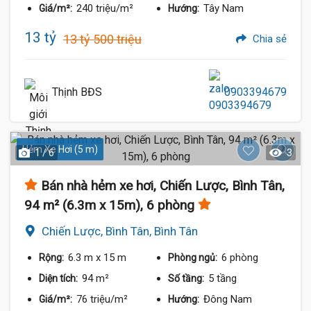
240 triệu/m²
Tây Nam
Giá/m²:
Hướng:
13 tỷ
13 tỷ 500 triệu
Chia sẻ
Thịnh BĐS
0903394679
Hẻm Xe Hơi (5 m)
1 / 6
3
Bán nhà hẻm xe hơi, Chiến Lược, Bình Tân,
94 m² (6.3m x 15m), 6 phòng
Chiến Lược, Bình Tân, Bình Tân
6.3 m
x 15 m
6 phòng
Rộng:
Phòng ngủ:
94 m²
5 tầng
Diện tích:
Số tầng:
76 triệu/m²
Đông Nam
Giá/m²:
Hướng: