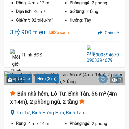
4 m
x 12 m
2 phòng
Rộng:
Phòng ngủ:
46 m²
2 tầng
Diện tích:
Số tầng:
82 triệu/m²
Tây
Giá/m²:
Hướng:
3 tỷ 900 triệu
So sánh
Chia sẻ
Thịnh BĐS
0903394679
Dân Trí Cao
Hẻm (3 m)
1 / 5
3
Bán nhà hẻm, Lô Tư, Bình Tân, 56 m² (4m
x 14m), 2 phòng ngủ, 2 tầng
Lô Tư, Bình Hưng Hòa, Bình Tân
4 m
x 14 m
2 phòng
Rộng:
Phòng ngủ: