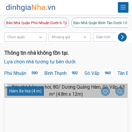
Bán Nhà Quận Phú Nhuận Dưới 6 Tỷ
Bán Nhà Quận Bình Tân Dưới 10 T
Chọn quận
Khoảng giá
Diện tích
Thông tin nhà không tồn tại.
Lựa chọn nhà tương tự bên dưới.
Phú Nhuận
Bình Thạnh
Gò Vấp
Tân Bì
590
932
963
Hẻm Xe Hơi (4 m)