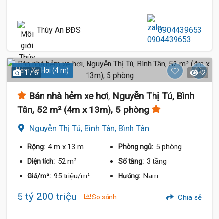
Thúy An BĐS
0904439653
Hẻm Xe Hơi (4 m)
1 / 6
2
Bán nhà hẻm xe hơi, Nguyễn Thị Tú, Bình
Tân, 52 m² (4m x 13m), 5 phòng
Nguyễn Thị Tú, Bình Tân, Bình Tân
4 m
x 13 m
5 phòng
Rộng:
Phòng ngủ:
52 m²
3 tầng
Diện tích:
Số tầng:
95 triệu/m²
Nam
Giá/m²:
Hướng:
5 tỷ 200 triệu
So sánh
Chia sẻ