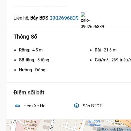
__________________
0902696839
Liên hệ:
Bảy BĐS
Thông Số
Rộng:
4.5 m
Dài:
21.6 m
Số tầng:
5 tầng
Giá/m²:
269 triệu
Hướng:
Đông
Điểm nổi bật
Hẻm Xe Hơi
Sàn BTCT