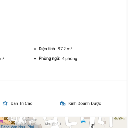
34 tỷ
Nguyễn Trọng Tuyển,
Phú Nhu
3.6 m
x 28 m
3 tầng
DT:
102 m²
5 phòng
ng
218 triệu/m²
Nam
Diện tích:
97.2 m²
/m²
Phòng ngủ:
4 phòng
23 tỷ
Trần Cao Vân,
Phú Nhuận
8.5 m
x 17 m
3 tầng
DT:
149.1 m²
5 phòng
ng
182 triệu/m²
Tây Bắc
Dân Trí Cao
Kinh Doanh Được
28 tỷ 990 triệu