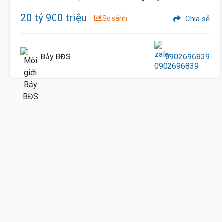
20.8 Tỷ
20 tỷ 900 triệu
So sánh
Chia sẻ
Bảy BĐS
0902696839