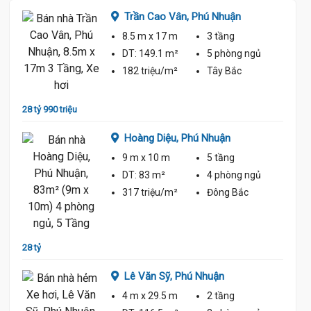
Trần Cao Vân,
Phú Nhuận
8.5 m
x 17 m
3 tầng
ủ
DT:
149.1 m²
5 phòng
ngủ
182 triệu/m²
Tây Bắc
19 Tỷ
n
28 tỷ 990 triệu
26 tỷ 5
Hoàng Diệu,
Phú Nhuận
ủ
20.9 Tỷ
9 m
x 10 m
5 tầng
DT:
83 m²
4 phòng
ngủ
317 triệu/m²
Đông Bắc
18.8 Tỷ
n
28 tỷ
26 tỷ
Lê Văn Sỹ,
Phú Nhuận
ủ
4 m
x 29.5 m
2 tầng