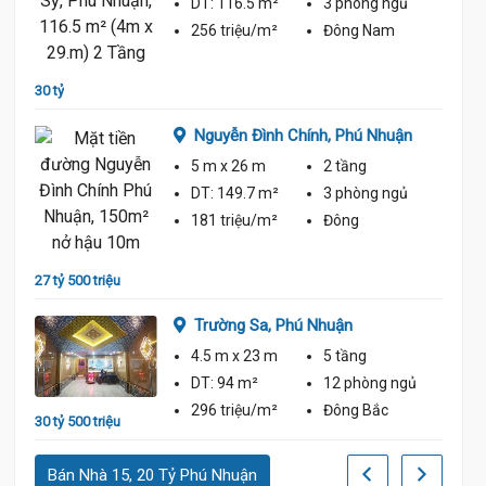
DT:
116.5 m²
3 phòng
ngủ
256 triệu/m²
Đông Nam
ận
30 tỷ
32 tỷ
Nguyễn Đình Chính,
Phú Nhuận
ủ
5 m
x 26 m
2 tầng
DT:
149.7 m²
3 phòng
ngủ
18.8 Tỷ
181 triệu/m²
Đông
27 tỷ 500 triệu
25 tỷ
Trường Sa,
Phú Nhuận
ủ
4.5 m
x 23 m
5 tầng
DT:
94 m²
12 phòng
ngủ
296 triệu/m²
Đông Bắc
30 tỷ 500 triệu
Bán Nhà 15, 20 Tỷ Phú Nhuận