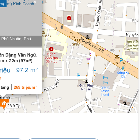
×
 m)
 Phú Nhuận, Phú
iền Đặng Văn Ngữ,
5m x 22m (97m²)
riệu
97.2 m²
u
 tầng
269 triệu/m²
28.9 Tỷ