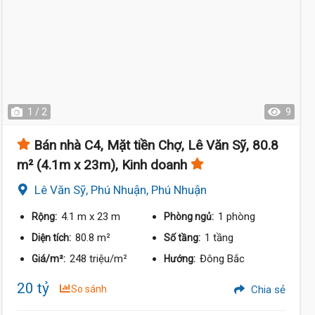
1 / 2
9
Bán nhà C4, Mặt tiền Chợ, Lê Văn Sỹ, 80.8
m² (4.1m x 23m), Kinh doanh
Lê Văn Sỹ, Phú Nhuận, Phú Nhuận
4.1 m
x 23 m
1 phòng
Rộng:
Phòng ngủ:
80.8 m²
1 tầng
Diện tích:
Số tầng:
248 triệu/m²
Đông Bắc
Giá/m²:
Hướng:
20 tỷ
So sánh
Chia sẻ