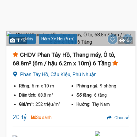
Thang Máy
Hẻm Xe Hơi (5 m)
1 / 2
56
CHDV Phan Tây Hồ, Thang máy, Ô tô,
68.8m² (6m / hậu 6.2m x 10m) 6 Tầng
Phan Tây Hồ, Cầu Kiệu, Phú Nhuận
6 m
x 10 m
9 phòng
Rộng:
Phòng ngủ:
68.8 m²
6 tầng
Diện tích:
Số tầng:
252 triệu/m²
Tây Nam
Giá/m²:
Hướng:
20 tỷ
So sánh
Chia sẻ