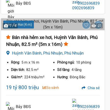
Bảy BĐS
0902696839
Hẻm Xe Hơi (4 m)
1 / 4
21
Bán nhà hẻm xe hơi, Huỳnh Văn Bánh, Phú
Nhuận, 82.5 m² (5m x 16m)
Huỳnh Văn Bánh, Phú Nhuận, Phú Nhuận
5 m
x 16 m
10 phòng
Rộng:
Phòng ngủ:
82.5 m²
4 tầng
Diện tích:
Số tầng:
224 triệu/m²
Đông Bắc
Giá/m²:
Hướng:
19 tỷ 800 triệu
So sánh
Chia sẻ
Bảy BĐS
0902696839