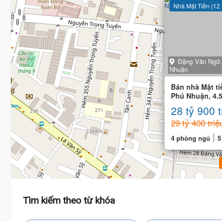
Nhà Mặt Tiền (12
Đặng Văn Ngữ,
Nhuận
Bán nhà Mặt t
Phú Nhuận, 4.
Kinh Doanh
28 tỷ 900 t
29 tỷ 400 triệ
4 phòng ngủ
5
Tìm kiếm theo từ khóa