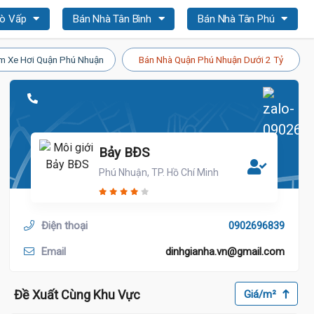
Gò Vấp
Bán Nhà Tân Bình
Bán Nhà Tân Phú
m Xe Hơi Quận Phú Nhuận
Bán Nhà Quận Phú Nhuận Dưới 2 Tỷ
Bảy BĐS
Phú Nhuận, TP. Hồ Chí Minh
Điện thoại
0902696839
19 Tỷ
Email
dinhgianha.vn@gmail.com
Đề Xuất Cùng Khu Vực
Giá/m²