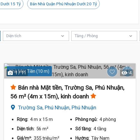
 Dưới 15 Tỷ
Bán Nhà Quận Phú Nhuận Dưới 20 Tỷ
Diện tích
Tầng / Phòng
Nhà Mặt Tiền (10 m)
1 / 11
4
Bán nhà Mặt tiền, Trường Sa, Phú Nhuận,
19.8 Tỷ
56 m² (4m x 15m), kinh doanh
19.5 Tỷ
Trường Sa, Phú Nhuận, Phú Nhuận
4 m
x 15 m
4 phòng
Rộng:
Phòng ngủ:
56 m²
4 tầng
Diện tích:
Số tầng:
355 triệu/m²
Tây Nam
Giá/m²:
Hướng: