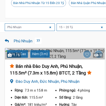
Bán Nhà Phú Nhuận Từ 15 Đến 20 Tỷ
Bán Nhà Quận Phú Nhuận
Phú Nhuận
15 – 20 Tỷ
Phú Nhuận
77
Dân Trí Cao
Hẻm (3 m)
1 / 6
8
Bán nhà Đào Duy Anh, Phú Nhuận,
115.5m² (7.3m x 15.8m) BTCT, 2 Tầng
Đào Duy Anh, Đức Nhuận, Phú Nhuận
7.3 m
x 15.8 m
4 phòng
Rộng:
Phòng ngủ:
18.5 Tỷ
115.5 m²
2 tầng
Diện tích:
Số tầng:
181 triệu/m²
Tây
Giá/m²:
Hướng: