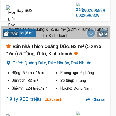
Bảy BĐS
0902696839
Hẻm Xe Hơi (8 m)
1 / 4
4
Bán nhà Thích Quảng Đức, 83 m² (5.2m x
16m) 5 Tầng, Ô tô, Kinh doanh
Thích Quảng Đức, Đức Nhuận, Phú Nhuận
5.2 m
x 16 m
6 phòng
Rộng:
Phòng ngủ:
83 m²
5 tầng
Diện tích:
Số tầng:
224 triệu/m²
Đông Nam
Giá/m²:
Hướng:
19 tỷ 900 triệu
So sánh
Chia sẻ