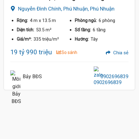
Nguyễn Đình Chính, Phú Nhuận, Phú Nhuận
4 m
x 13.5 m
6 phòng
Rộng:
Phòng ngủ:
53.5 m²
6 tầng
Diện tích:
Số tầng:
335 triệu/m²
Tây
Giá/m²:
Hướng:
19 tỷ 990 triệu
So sánh
Chia sẻ
Bảy BĐS
0902696839