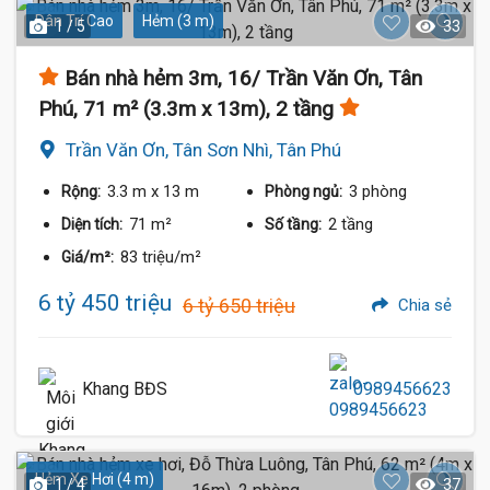
Dân Trí Cao
Hẻm (3 m)
1 / 5
33
Bán nhà hẻm 3m, 16/ Trần Văn Ơn, Tân
Phú, 71 m² (3.3m x 13m), 2 tầng
Trần Văn Ơn, Tân Sơn Nhì, Tân Phú
3.3 m
x 13 m
3 phòng
Rộng:
Phòng ngủ:
71 m²
2 tầng
Diện tích:
Số tầng:
83 triệu/m²
Giá/m²:
6 tỷ 450 triệu
6 tỷ 650 triệu
Chia sẻ
Khang BĐS
0989456623
Hẻm Xe Hơi (4 m)
1 / 4
37