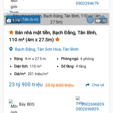
Nhà Mặt Tiền (6 m)
1 / 4
10
Bán nhà mặt tiền, Bạch Đằng, Tân Bình,
110 m² (4m x 27.5m)
Bạch Đằng, Tân Sơn Hòa, Tân Bình
4 m
x 27.5 m
6 phòng
Rộng:
Phòng ngủ:
110 m²
4 tầng
Diện tích:
Số tầng:
201 triệu/m²
Giá/m²:
23 tỷ 900 triệu
25 tỷ 600 triệu
Chia sẻ
Bảy BĐS
0902696839