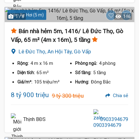
Hẻm Xe Hơi (5 m)
1 / 8
116
Bán nhà hẻm 5m, 1416/ Lê Đức Thọ, Gò
Vấp, 65 m² (4m x 16m), 5 tầng
Lê Đức Thọ, An Hội Tây, Gò Vấp
4 m
x 16 m
4 phòng
Rộng:
Phòng ngủ:
65 m²
5 tầng
Diện tích:
Số tầng:
105 triệu/m²
Đông Bắc
Giá/m²:
Hướng:
8 tỷ 900 triệu
9 tỷ 300 triệu
Chia sẻ
Thịnh BĐS
0903394679