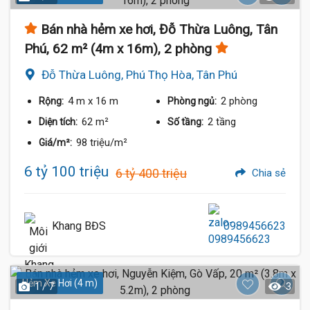
Bán nhà hẻm xe hơi, Đỗ Thừa Luông, Tân
Phú, 62 m² (4m x 16m), 2 phòng
Đỗ Thừa Luông, Phú Thọ Hòa, Tân Phú
4 m
x 16 m
2 phòng
Rộng:
Phòng ngủ:
62 m²
2 tầng
Diện tích:
Số tầng:
98 triệu/m²
Giá/m²:
6 tỷ 100 triệu
6 tỷ 400 triệu
Chia sẻ
Khang BĐS
0989456623
Hẻm Xe Hơi (4 m)
1 / 7
3