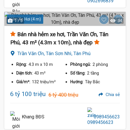
Hẻm Xe Hơi (4 m)
1 / 5
34
Bán nhà hẻm xe hơi, Trần Văn Ơn, Tân
Phú, 43 m² (4.3m x 10m), nhà đẹp
Trần Văn Ơn, Tân Sơn Nhì, Tân Phú
4.3 m
x 10 m
2 phòng
Rộng:
Phòng ngủ:
43 m²
2 tầng
Diện tích:
Số tầng:
132 triệu/m²
Tây Bắc
Giá/m²:
Hướng:
6 tỷ 100 triệu
6 tỷ 400 triệu
Chia sẻ
Khang BĐS
0989456623