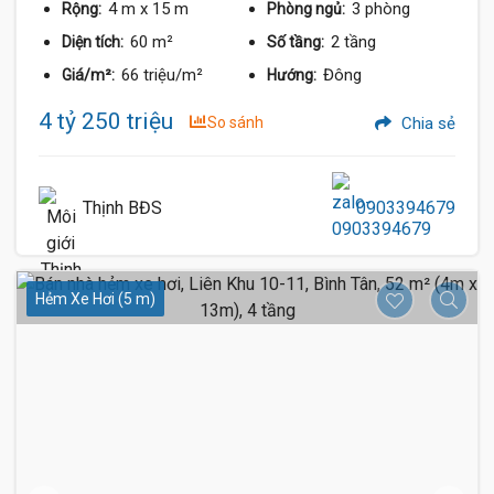
4 m
x 15 m
3 phòng
Rộng:
Phòng ngủ:
60 m²
2 tầng
Diện tích:
Số tầng:
66 triệu/m²
Đông
Giá/m²:
Hướng:
4 tỷ 250 triệu
So sánh
Chia sẻ
Thịnh BĐS
0903394679
Hẻm Xe Hơi (5 m)