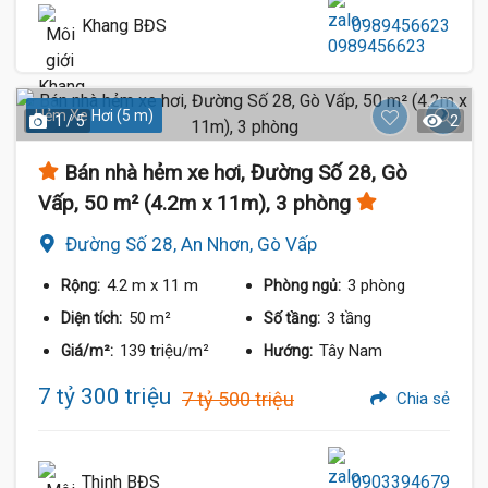
Khang BĐS
0989456623
Hẻm Xe Hơi (5 m)
1 / 5
2
Bán nhà hẻm xe hơi, Đường Số 28, Gò
Vấp, 50 m² (4.2m x 11m), 3 phòng
Đường Số 28, An Nhơn, Gò Vấp
4.2 m
x 11 m
3 phòng
Rộng:
Phòng ngủ:
50 m²
3 tầng
Diện tích:
Số tầng:
139 triệu/m²
Tây Nam
Giá/m²:
Hướng:
7 tỷ 300 triệu
7 tỷ 500 triệu
Chia sẻ
Thịnh BĐS
0903394679