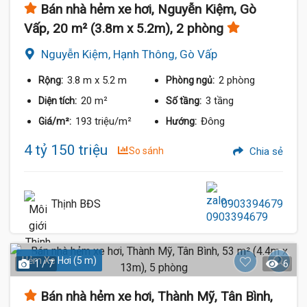
Bán nhà hẻm xe hơi, Nguyễn Kiệm, Gò
Vấp, 20 m² (3.8m x 5.2m), 2 phòng
Nguyễn Kiệm, Hạnh Thông, Gò Vấp
3.8 m
x 5.2 m
2 phòng
Rộng:
Phòng ngủ:
20 m²
3 tầng
Diện tích:
Số tầng:
193 triệu/m²
Đông
Giá/m²:
Hướng:
4 tỷ 150 triệu
So sánh
Chia sẻ
Thịnh BĐS
0903394679
Hẻm Xe Hơi (5 m)
1 / 7
6
Bán nhà hẻm xe hơi, Thành Mỹ, Tân Bình,