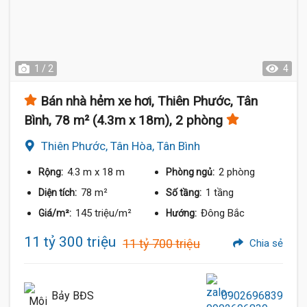
1 / 2
4
Bán nhà hẻm xe hơi, Thiên Phước, Tân
Bình, 78 m² (4.3m x 18m), 2 phòng
Thiên Phước, Tân Hòa, Tân Bình
4.3 m
x 18 m
2 phòng
Rộng:
Phòng ngủ:
78 m²
1 tầng
Diện tích:
Số tầng:
145 triệu/m²
Đông Bắc
Giá/m²:
Hướng:
11 tỷ 300 triệu
11 tỷ 700 triệu
Chia sẻ
Bảy BĐS
0902696839