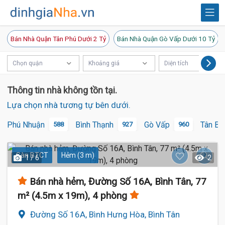
Bán Nhà Quận Tân Phú Dưới 2 Tỷ
Bán Nhà Quận Gò Vấp Dưới 10 Tỷ
Chọn quận
Khoảng giá
Diện tích
Thông tin nhà không tồn tại.
Lựa chọn nhà tương tự bên dưới.
Phú Nhuận
Bình Thạnh
Gò Vấp
Tân Bì
588
927
960
Sàn BTCT
Hẻm (3 m)
1 / 6
2
Bán nhà hẻm, Đường Số 16A, Bình Tân, 77
m² (4.5m x 19m), 4 phòng
Đường Số 16A, Bình Hưng Hòa, Bình Tân