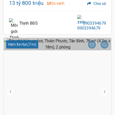
13 tỷ 800 triệu
So sánh
Chia sẻ
Thịnh BĐS
0903394679
Hẻm Xe Hơi (7 m)