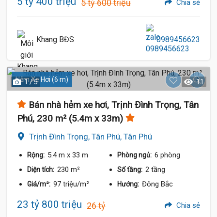
5 tỷ 400 triệu
5 tỷ 600 triệu
Chia sẻ
Khang BĐS
0989456623
Hẻm Xe Hơi (6 m)
1 / 5
11
Bán nhà hẻm xe hơi, Trịnh Đình Trọng, Tân
Phú, 230 m² (5.4m x 33m)
Trịnh Đình Trọng, Tân Phú, Tân Phú
5.4 m
x 33 m
6 phòng
Rộng:
Phòng ngủ:
230 m²
2 tầng
Diện tích:
Số tầng:
97 triệu/m²
Đông Bắc
Giá/m²:
Hướng:
23 tỷ 800 triệu
26 tỷ
Chia sẻ