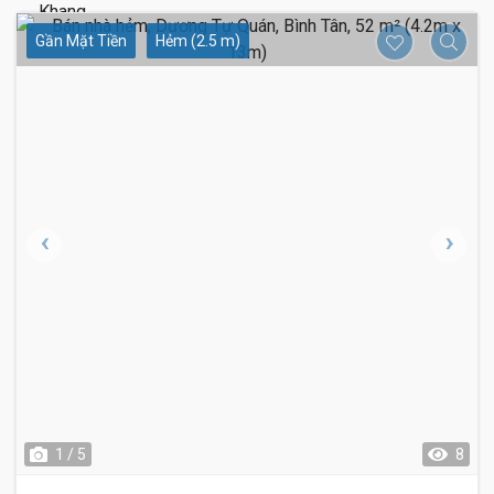
Gần Mặt Tiền
Hẻm (2.5 m)
1 / 5
8