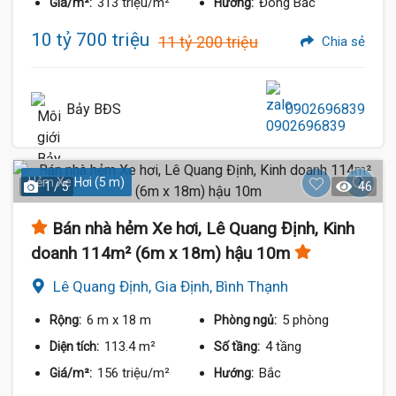
313 triệu/m²
Đông Bắc
Giá/m²:
Hướng:
10 tỷ 700 triệu
11 tỷ 200 triệu
Chia sẻ
Bảy BĐS
0902696839
Hẻm Xe Hơi (5 m)
1 / 5
46
Bán nhà hẻm Xe hơi, Lê Quang Định, Kinh
doanh 114m² (6m x 18m) hậu 10m
Lê Quang Định, Gia Định, Bình Thạnh
6 m
x 18 m
5 phòng
Rộng:
Phòng ngủ:
113.4 m²
4 tầng
Diện tích:
Số tầng:
156 triệu/m²
Bắc
Giá/m²:
Hướng: