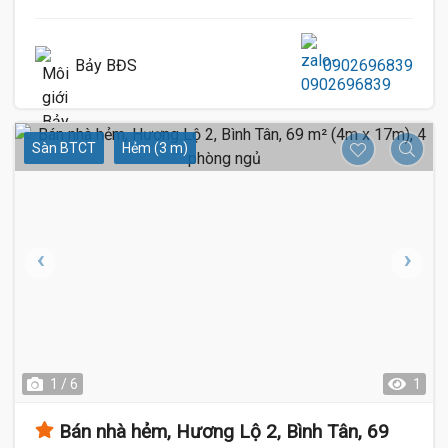
Bảy BĐS
0902696839
Sàn BTCT
Hẻm (3 m)
1 / 6
1
Bán nhà hẻm, Hương Lộ 2, Bình Tân, 69