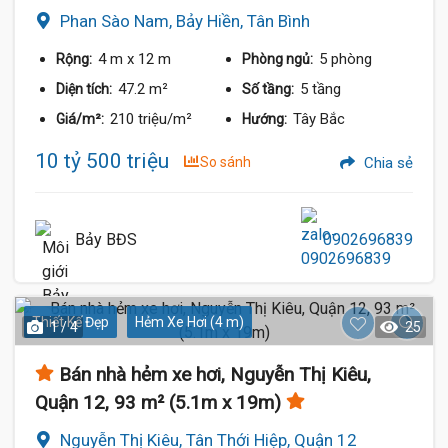
Phan Sào Nam, Bảy Hiền, Tân Bình
4 m
x 12 m
5 phòng
Rộng:
Phòng ngủ:
47.2 m²
5 tầng
Diện tích:
Số tầng:
210 triệu/m²
Tây Bắc
Giá/m²:
Hướng:
10 tỷ 500 triệu
So sánh
Chia sẻ
Bảy BĐS
0902696839
Thiết Kế Đẹp
Hẻm Xe Hơi (4 m)
1 / 4
25
Bán nhà hẻm xe hơi, Nguyễn Thị Kiêu,
Quận 12, 93 m² (5.1m x 19m)
Nguyễn Thị Kiêu, Tân Thới Hiệp, Quận 12