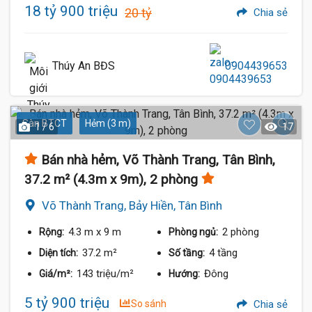
18 tỷ 900 triệu
20 tỷ
Chia sẻ
Thúy An BĐS
0904439653
Sàn BTCT
Hẻm (3 m)
1 / 6
17
Bán nhà hẻm, Võ Thành Trang, Tân Bình,
37.2 m² (4.3m x 9m), 2 phòng
Võ Thành Trang, Bảy Hiền, Tân Bình
4.3 m
x 9 m
2 phòng
Rộng:
Phòng ngủ:
37.2 m²
4 tầng
Diện tích:
Số tầng:
143 triệu/m²
Đông
Giá/m²:
Hướng:
5 tỷ 900 triệu
So sánh
Chia sẻ