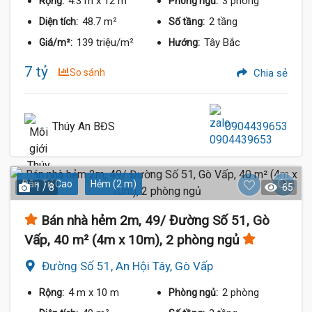
4.3 m
x 12 m
3 phòng
Rộng:
Phòng ngủ:
48.7 m²
2 tầng
Diện tích:
Số tầng:
139 triệu/m²
Tây Bắc
Giá/m²:
Hướng:
7 tỷ
So sánh
Chia sẻ
Thúy An BĐS
0904439653
Dân Trí Cao
Hẻm (2 m)
1 / 8
65
Bán nhà hẻm 2m, 49/ Đường Số 51, Gò
Vấp, 40 m² (4m x 10m), 2 phòng ngủ
Đường Số 51, An Hội Tây, Gò Vấp
4 m
x 10 m
2 phòng
Rộng:
Phòng ngủ: