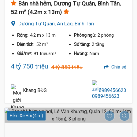
Bán nhà hẻm, Dương Tự Quán, Bình Tân,
52 m² (4.2m x 13m)
Dương Tự Quán, An Lạc, Bình Tân
4.2 m
x 13 m
2 phòng
Rộng:
Phòng ngủ:
52 m²
2 tầng
Diện tích:
Số tầng:
91 triệu/m²
Nam
Giá/m²:
Hướng:
4 tỷ 750 triệu
4 tỷ 850 triệu
Chia sẻ
Khang BĐS
0989456623
Hẻm Xe Hơi (4 m)