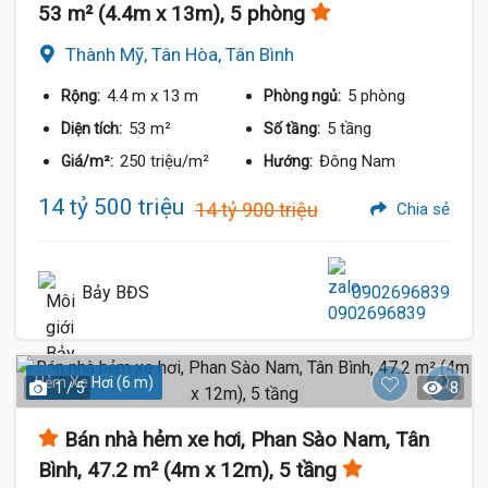
53 m² (4.4m x 13m), 5 phòng
Thành Mỹ, Tân Hòa, Tân Bình
4.4 m
x 13 m
5 phòng
Rộng:
Phòng ngủ:
53 m²
5 tầng
Diện tích:
Số tầng:
250 triệu/m²
Đông Nam
Giá/m²:
Hướng:
14 tỷ 500 triệu
14 tỷ 900 triệu
Chia sẻ
Bảy BĐS
0902696839
Hẻm Xe Hơi (6 m)
1 / 5
8
Bán nhà hẻm xe hơi, Phan Sào Nam, Tân
Bình, 47.2 m² (4m x 12m), 5 tầng