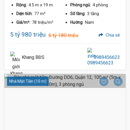
4.5 m
x 19 m
4 phòng
Rộng:
Phòng ngủ:
77 m²
3 tầng
Diện tích:
Số tầng:
78 triệu/m²
Nam
Giá/m²:
Hướng:
5 tỷ 980 triệu
6 tỷ 180 triệu
Chia sẻ
Khang BĐS
0989456623
Nhà Mặt Tiền (10 m)