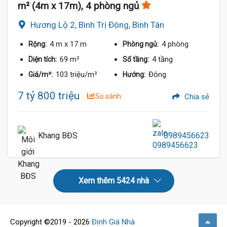
m² (4m x 17m), 4 phòng ngủ
Hương Lộ 2, Bình Trị Đông, Bình Tân
4 m
x 17 m
4 phòng
Rộng:
Phòng ngủ:
69 m²
4 tầng
Diện tích:
Số tầng:
103 triệu/m²
Đông
Giá/m²:
Hướng:
7 tỷ 800 triệu
So sánh
Chia sẻ
Khang BĐS
0989456623
Xem thêm 5424 nhà
Copyright ©2019 - 2026
Định Giá Nhà