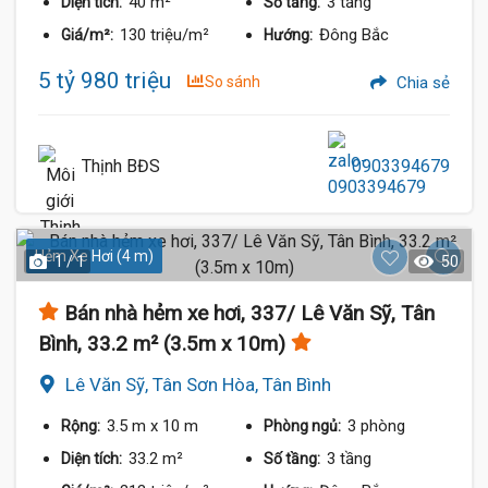
40 m²
3 tầng
Diện tích:
Số tầng:
130 triệu/m²
Đông Bắc
Giá/m²:
Hướng:
5 tỷ 980 triệu
So sánh
Chia sẻ
Thịnh BĐS
0903394679
Hẻm Xe Hơi (4 m)
1 / 1
50
Bán nhà hẻm xe hơi, 337/ Lê Văn Sỹ, Tân
Bình, 33.2 m² (3.5m x 10m)
Lê Văn Sỹ, Tân Sơn Hòa, Tân Bình
3.5 m
x 10 m
3 phòng
Rộng:
Phòng ngủ:
33.2 m²
3 tầng
Diện tích:
Số tầng: