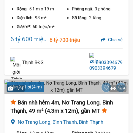
5.1 m
x 19 m
3 phòng
Rộng:
Phòng ngủ:
93 m²
2 tầng
Diện tích:
Số tầng:
60 triệu/m²
Giá/m²:
6 tỷ 600 triệu
6 tỷ 700 triệu
Chia sẻ
Thịnh BĐS
0903394679
Hẻm Xe Hơi (4 m)
1 / 4
169
Bán nhà hẻm 4m, Nơ Trang Long, Bình
Thạnh, 49 m² (4.3m x 12m), gần MT
Nơ Trang Long, Bình Thạnh, Bình Thạnh