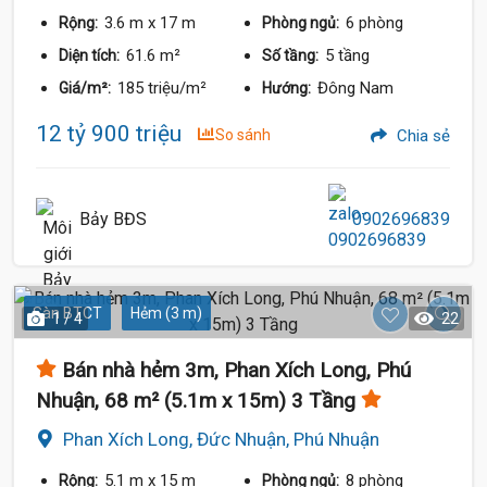
3.6 m
x 17 m
6 phòng
Rộng:
Phòng ngủ:
61.6 m²
5 tầng
Diện tích:
Số tầng:
185 triệu/m²
Đông Nam
Giá/m²:
Hướng:
12 tỷ 900 triệu
So sánh
Chia sẻ
Bảy BĐS
0902696839
Sàn BTCT
Hẻm (3 m)
1 / 4
22
Bán nhà hẻm 3m, Phan Xích Long, Phú
Nhuận, 68 m² (5.1m x 15m) 3 Tầng
Phan Xích Long, Đức Nhuận, Phú Nhuận
5.1 m
x 15 m
8 phòng
Rộng:
Phòng ngủ: