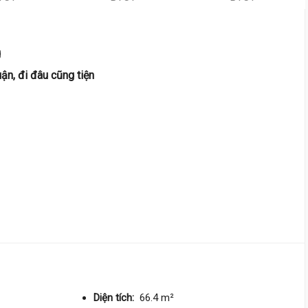
Phan Xích Long,
Đức Nhuận
4 m
x 12 m
4 tầng
g
DT:
55 m²
4 phòng
ng
241 triệu/m²
Tây Bắc
ận, đi đâu cũng tiện
14 tỷ 990 triệu
Phan Xích Long,
Đức Nhuận
4.6 m
x 14 m
4 tầng
DT:
54.4 m²
5 phòng
ng
178 triệu/m²
Đông Nam
10 tỷ 580 triệu
Nguyễn Thượng Hiền,
Đức Nh
3 m
x 13 m
4 tầng
Diện tích:
66.4 m²