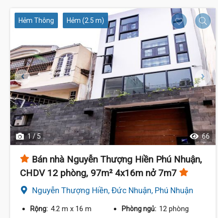
Hẻm Thông
Hẻm (2.5 m)
1 / 5
66
Bán nhà Nguyễn Thượng Hiền Phú Nhuận,
CHDV 12 phòng, 97m² 4x16m nở 7m7
Nguyễn Thượng Hiền, Đức Nhuận, Phú Nhuận
4.2 m
x 16 m
12 phòng
Rộng:
Phòng ngủ: