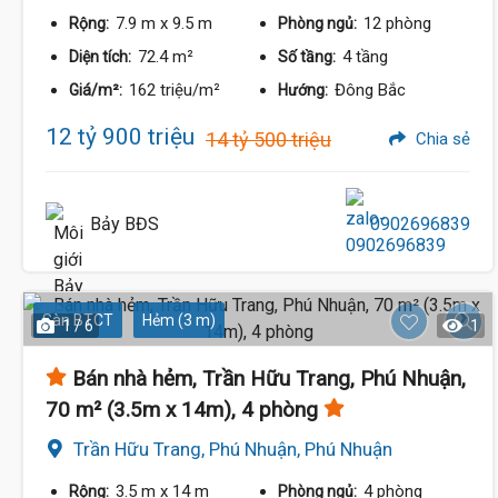
7.9 m
x 9.5 m
12 phòng
Rộng:
Phòng ngủ:
72.4 m²
4 tầng
Diện tích:
Số tầng:
162 triệu/m²
Đông Bắc
Giá/m²:
Hướng:
12 tỷ 900 triệu
14 tỷ 500 triệu
Chia sẻ
Bảy BĐS
0902696839
Sàn BTCT
Hẻm (3 m)
1 / 6
1
Bán nhà hẻm, Trần Hữu Trang, Phú Nhuận,
70 m² (3.5m x 14m), 4 phòng
Trần Hữu Trang, Phú Nhuận, Phú Nhuận
3.5 m
x 14 m
4 phòng
Rộng:
Phòng ngủ: