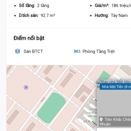
Số tầng:
2 tầng
Giá/m²:
186 triệu
D.tích sàn:
92.7 m²
Hướng:
Tây Nam
Điểm nổi bật
Sàn BTCT
Phòng Tầng Trệt
Nhà Mặt Tiền (8 m
Trần Khắc Châ
Nhuận