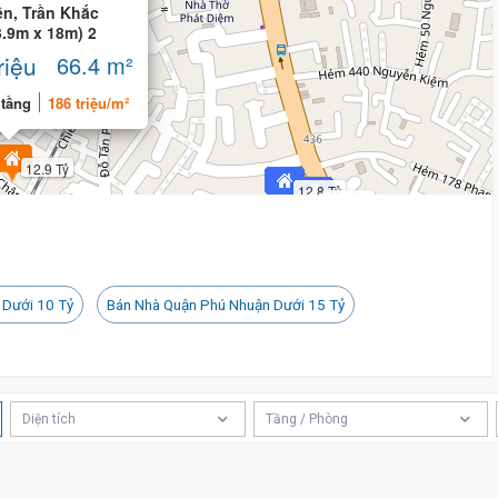
ền, Trần Khắc
15 tỷ 500 triệu
3.9m x 18m) 2
riệu
66.4 m²
 tầng
186 triệu/m²
12.9 Tỷ
12.8 Tỷ
12.7 Tỷ
 Dưới 10 Tỷ
Bán Nhà Quận Phú Nhuận Dưới 15 Tỷ
Tỷ
Diện tích
Tầng / Phòng
13 Tỷ