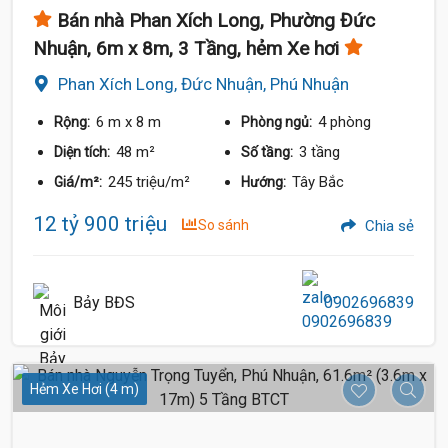
Bán nhà Phan Xích Long, Phường Đức
Nhuận, 6m x 8m, 3 Tầng, hẻm Xe hơi
Phan Xích Long, Đức Nhuận, Phú Nhuận
6 m
x 8 m
4 phòng
Rộng:
Phòng ngủ:
48 m²
3 tầng
Diện tích:
Số tầng:
12.7 Tỷ
245 triệu/m²
Tây Bắc
Giá/m²:
Hướng:
12 tỷ 900 triệu
So sánh
Chia sẻ
Bảy BĐS
0902696839
Hẻm Xe Hơi (4 m)