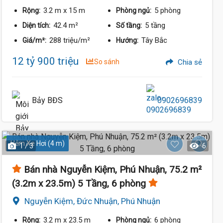
3.2 m
x 15 m
5 phòng
Rộng:
Phòng ngủ:
42.4 m²
5 tầng
Diện tích:
Số tầng:
288 triệu/m²
Tây Bắc
Giá/m²:
Hướng:
12 tỷ 900 triệu
So sánh
Chia sẻ
Bảy BĐS
0902696839
Hẻm Xe Hơi (4 m)
1 / 3
6
Bán nhà Nguyễn Kiệm, Phú Nhuận, 75.2 m²
(3.2m x 23.5m) 5 Tầng, 6 phòng
Nguyễn Kiệm, Đức Nhuận, Phú Nhuận
3.2 m
x 23.5 m
6 phòng
Rộng:
Phòng ngủ: