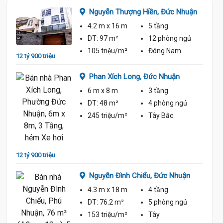
Nguyễn Thượng Hiền,
Đức Nhuận
4.2 m
x 16 m
5 tầng
ủ
DT:
97 m²
12 phòng
ngủ
105 triệu/m²
Đông Nam
12 tỷ 900 triệu
Phan Xích Long,
Đức Nhuận
12 tỷ 7
6 m
x 8 m
3 tầng
DT:
48 m²
4 phòng
ngủ
245 triệu/m²
Tây Bắc
ủ
12 tỷ 900 triệu
Nguyễn Đình Chiểu,
Đức Nhuận
13 tỷ 2
4.3 m
x 18 m
4 tầng
uận
DT:
76.2 m²
5 phòng
ngủ
153 triệu/m²
Tây