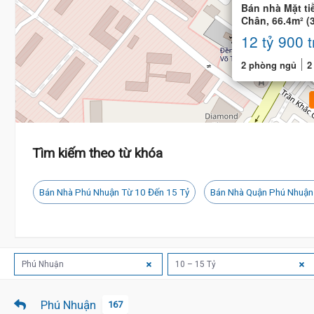
Bán nhà Mặt ti
Chân, 66.4m² (
Tầng, BTCT
12 tỷ 900 t
2 phòng ngủ
2
Tìm kiếm theo từ khóa
Bán Nhà Phú Nhuận Từ 10 Đến 15 Tỷ
Bán Nhà Quận Phú Nhuận
12.9 
Phú Nhuận
10 – 15 Tỷ
Phú Nhuận
167