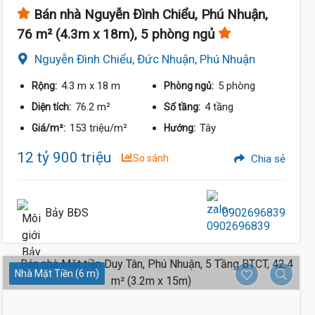
Bán nhà Nguyễn Đình Chiểu, Phú Nhuận,
76 m² (4.3m x 18m), 5 phòng ngủ
Nguyễn Đình Chiểu, Đức Nhuận, Phú Nhuận
4.3 m
x 18 m
5 phòng
Rộng:
Phòng ngủ:
76.2 m²
4 tầng
Diện tích:
Số tầng:
153 triệu/m²
Tây
Giá/m²:
Hướng:
12 tỷ 900 triệu
So sánh
Chia sẻ
Bảy BĐS
0902696839
Nhà Mặt Tiền (6 m)