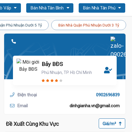
Gò Vấp
Bán Nhà Tân Bình
Bán Nhà Tân Phú
ận Phú Nhuận Dưới 5 Tỷ
Bán Nhà Quận Phú Nhuận Dưới 3 Tỷ
Bảy BĐS
Phú Nhuận, TP. Hồ Chí Minh
Điện thoại
0902696839
Email
dinhgianha.vn@gmail.com
Đề Xuất Cùng Khu Vực
Giá/m²