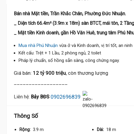
Bán nhà Mặt tiền, Trần Khắc Chân, Phường Đức Nhuận.
_ Diện tích 66.4m² (3.9m x 18m) sàn BTCT, mái tôn, 2 Tần
_ Mặt tiền Kinh doanh, gần Hồ Văn Huê, trung tâm Phú Nhu
Mua nhà Phú Nhuận
vừa ở và Kinh doanh, vị trí tốt, an ninh
Kết cấu: Trệt + 1 Lầu, 2 phòng ngủ, 2 toilet
Pháp lý chuẩn, sổ hồng sẵn sàng, công chứng ngay.
Giá bán:
12 tỷ 900 triệu
, còn thương lượng
__________________
0902696839
Liên hệ:
Bảy BĐS
Thông Số
Rộng:
3.9 m
Dài:
18 m