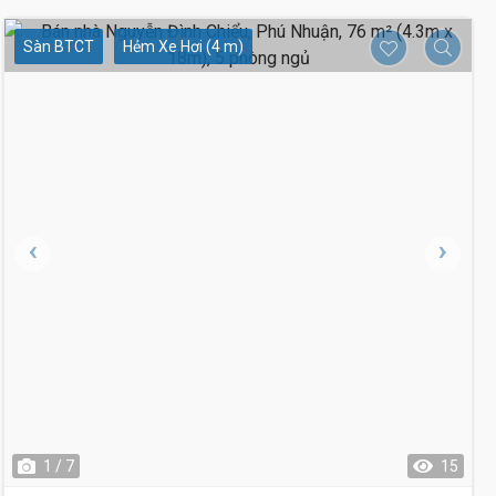
Sàn BTCT
Hẻm Xe Hơi (4 m)
1 / 7
15