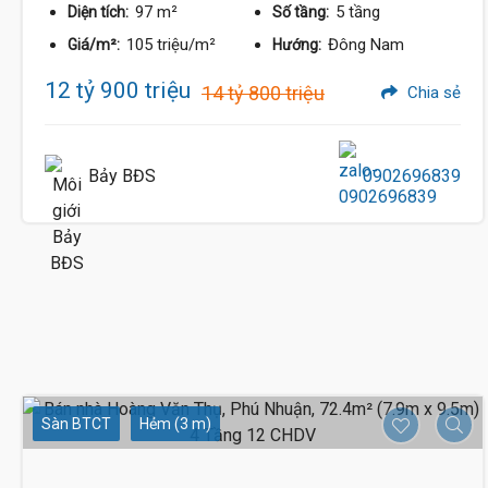
97 m²
5 tầng
Diện tích:
Số tầng:
105 triệu/m²
Đông Nam
Giá/m²:
Hướng:
12 tỷ 900 triệu
14 tỷ 800 triệu
Chia sẻ
Bảy BĐS
0902696839
Sàn BTCT
Hẻm (3 m)