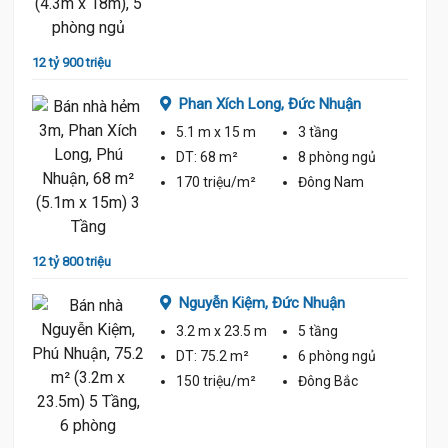
ủ
12.9 Tỷ
12 tỷ 900 triệu
Phan Xích Long,
Đức Nhuận
12 tỷ 5
5.1 m
x 15 m
3 tầng
DT:
68 m²
8 phòng
ngủ
170 triệu/m²
Đông Nam
ủ
12 tỷ 800 triệu
12 tỷ 5
Nguyễn Kiệm,
Đức Nhuận
3.2 m
x 23.5 m
5 tầng
DT:
75.2 m²
6 phòng
ngủ
ủ
150 triệu/m²
Đông Bắc
12.8 Tỷ