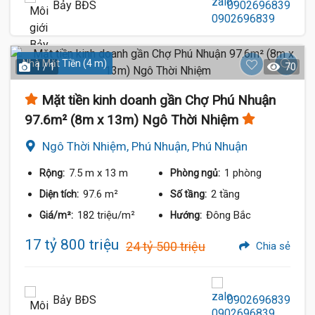
Bảy BĐS
0902696839
Nhà Mặt Tiền (4 m)
1 / 1
70
Mặt tiền kinh doanh gần Chợ Phú Nhuận
97.6m² (8m x 13m) Ngô Thời Nhiệm
Ngô Thời Nhiệm, Phú Nhuận, Phú Nhuận
7.5 m
x 13 m
1 phòng
Rộng:
Phòng ngủ:
97.6 m²
2 tầng
Diện tích:
Số tầng:
182 triệu/m²
Đông Bắc
Giá/m²:
Hướng:
17 tỷ 800 triệu
24 tỷ 500 triệu
Chia sẻ
Bảy BĐS
0902696839