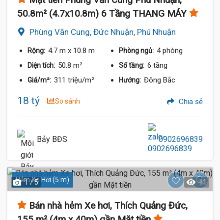
50.8m² (4.7x10.8m) 6 Tầng THANG MÁY
Phùng Văn Cung, Đức Nhuận, Phú Nhuận
4.7 m
x 10.8 m
4 phòng
Rộng:
Phòng ngủ:
50.8 m²
6 tầng
Diện tích:
Số tầng:
311 triệu/m²
Đông Bắc
Giá/m²:
Hướng:
18 tỷ
So sánh
Chia sẻ
Bảy BĐS
0902696839
Hẻm Xe Hơi (5 m)
1 / 5
11
Bán nhà hẻm Xe hơi, Thích Quảng Đức,
155 m² (4m x 40m) gần Mặt tiền