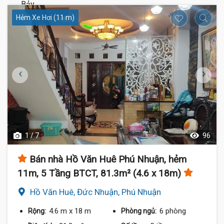
Hẻm Xe Hơi (11 m)
1 / 7
96
Bán nhà Hồ Văn Huê Phú Nhuận, hẻm
11m, 5 Tầng BTCT, 81.3m² (4.6 x 18m)
Hồ Văn Huê, Đức Nhuận, Phú Nhuận
4.6 m
x 18 m
6 phòng
Rộng:
Phòng ngủ: