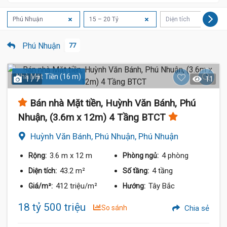
Phú Nhuận
15 – 20 Tỷ
Diện tích
Phú Nhuận
77
Nhà Mặt Tiền (16 m)
1 / 7
11
Bán nhà Mặt tiền, Huỳnh Văn Bánh, Phú
Nhuận, (3.6m x 12m) 4 Tầng BTCT
Huỳnh Văn Bánh, Phú Nhuận, Phú Nhuận
3.6 m
x 12 m
4 phòng
Rộng:
Phòng ngủ:
43.2 m²
4 tầng
Diện tích:
Số tầng:
412 triệu/m²
Tây Bắc
Giá/m²:
Hướng:
18 tỷ 500 triệu
So sánh
Chia sẻ