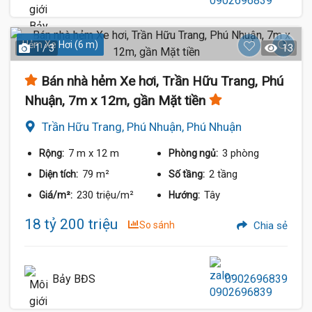
Hẻm Xe Hơi (6 m)
1 / 3
13
Bán nhà hẻm Xe hơi, Trần Hữu Trang, Phú
Nhuận, 7m x 12m, gần Mặt tiền
Trần Hữu Trang, Phú Nhuận, Phú Nhuận
7 m
x 12 m
3 phòng
Rộng:
Phòng ngủ:
79 m²
2 tầng
Diện tích:
Số tầng:
230 triệu/m²
Tây
Giá/m²:
Hướng:
18 tỷ 200 triệu
So sánh
Chia sẻ
Bảy BĐS
0902696839