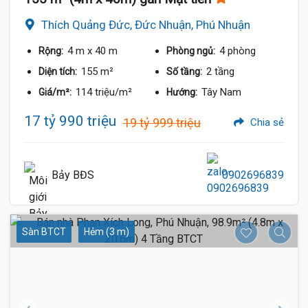
Thích Quảng Đức, Đức Nhuận, Phú Nhuận
4 m
x 40 m
4 phòng
Rộng:
Phòng ngủ:
155 m²
2 tầng
Diện tích:
Số tầng:
114 triệu/m²
Tây Nam
Giá/m²:
Hướng:
17 tỷ 990 triệu
19 tỷ 999 triệu
Chia sẻ
Bảy BĐS
0902696839
Sàn BTCT
Hẻm (3 m)