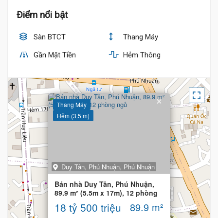
Điểm nổi bật
Sàn BTCT
Thang Máy
19 Tỷ
Gần Mặt Tiền
Hẻm Thông
×
Thang Máy
Hẻm (3.5 m)
18 Tỷ
Duy Tân, Phú Nhuận, Phú Nhuận
Bán nhà Duy Tân, Phú Nhuận,
89.9 m² (5.5m x 17m), 12 phòng
ngủ
18 tỷ 500 triệu
89.9 m²