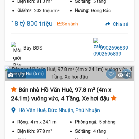
81.3 m²
5 tầng
Diện tích:
Số tầng:
203 triệu/m²
Đông Bắc
Giá/m²:
Hướng:
18 tỷ 800 triệu
So sánh
Chia sẻ
Bảy BĐS
0902696839
Hẻm Xe Hơi (5 m)
1 / 9
43
Bán nhà Hồ Văn Huê, 97.8 m² (4m x
24.1m) vuông vức, 4 Tầng, Xe hơi đậu
Hồ Văn Huê, Đức Nhuận, Phú Nhuận
4 m
x 24.1 m
5 phòng
Rộng:
Phòng ngủ:
97.8 m²
4 tầng
Diện tích:
Số tầng: