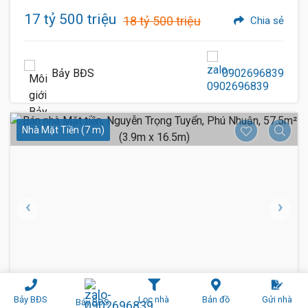
17 tỷ 500 triệu
18 tỷ 500 triệu
Chia sẻ
Bảy BĐS
0902696839
Nhà Mặt Tiền (7 m)
1 / 5
9
Bảy BĐS
Lọc nhà
Bản đồ
Gửi nhà
Bảy BĐS