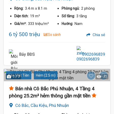
3.4 m
x 8.1 m
2 phòng
Rộng:
Phòng ngủ:
19 m²
3 tầng
Diện tích:
Số tầng:
333 triệu/m²
Nam
Giá/m²:
Hướng:
6 tỷ 500 triệu
So sánh
Chia sẻ
Bảy BĐS
0902696839
Gần Mặt Tiền
Hẻm (2.5 m)
1 / 7
71
Bán nhà Cô Bắc Phú Nhuận, 4 Tầng 4
phòng 25.2m² hẻm thông gần mặt tiền
Cô Bắc, Cầu Kiệu, Phú Nhuận