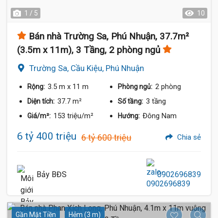
1 / 5
10
Bán nhà Trường Sa, Phú Nhuận, 37.7m²
(3.5m x 11m), 3 Tầng, 2 phòng ngủ
Trường Sa, Cầu Kiệu, Phú Nhuận
3.5 m
x 11 m
2 phòng
Rộng:
Phòng ngủ:
37.7 m²
3 tầng
Diện tích:
Số tầng:
153 triệu/m²
Đông Nam
Giá/m²:
Hướng:
6 tỷ 400 triệu
6 tỷ 600 triệu
Chia sẻ
Bảy BĐS
0902696839
Gần Mặt Tiền
Hẻm (3 m)