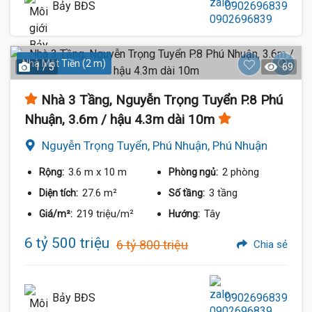
Bảy BĐS
0902696839
Nhà Mặt Tiền (2 m)
1 / 5
69
Nhà 3 Tầng, Nguyễn Trọng Tuyển P.8 Phú
Nhuận, 3.6m / hậu 4.3m dài 10m
Nguyễn Trọng Tuyển, Phú Nhuận, Phú Nhuận
3.6 m
x 10 m
2 phòng
Rộng:
Phòng ngủ:
27.6 m²
3 tầng
Diện tích:
Số tầng:
219 triệu/m²
Tây
Giá/m²:
Hướng:
6 tỷ 500 triệu
6 tỷ 800 triệu
Chia sẻ
Bảy BĐS
0902696839