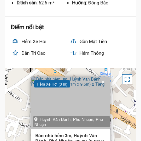
D.tích sàn:
62.6 m²
Hướng:
Đông Bắc
6.5 Tỷ
Điểm nổi bật
Hẻm Xe Hơi
Gần Mặt Tiền
Dân Trí Cao
Hẻm Thông
×
Hẻm Xe Hơi (3 m)
Huỳnh Văn Bánh, Phú Nhuận, Phú
Nhuận
Bán nhà hẻm 3m, Huỳnh Văn