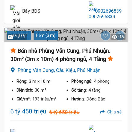
Bảy BĐS
0902696839
Sàn BTCT
Hẻm (3 m)
1 / 11
15
Bán nhà Phùng Văn Cung, Phú Nhuận,
30m² (3m x 10m) 4 phòng ngủ, 4 Tầng
Phùng Văn Cung, Cầu Kiệu, Phú Nhuận
3 m
x 10 m
4 phòng
Rộng:
Phòng ngủ:
30 m²
4 tầng
Diện tích:
Số tầng:
193 triệu/m²
Đông Bắc
Giá/m²:
Hướng:
6 tỷ 450 triệu
6 tỷ 650 triệu
Chia sẻ