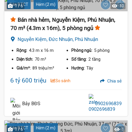
Sàn BTCT
Hẻm (2 m)
1 / 6
10
Bán nhà hẻm, Nguyễn Kiệm, Phú Nhuận,
70 m² (4.3m x 16m), 5 phòng ngủ
Nguyễn Kiệm, Đức Nhuận, Phú Nhuận
4.3 m
x 16 m
5 phòng
Rộng:
Phòng ngủ:
70 m²
2 tầng
Diện tích:
Số tầng:
89 triệu/m²
Tây
Giá/m²:
Hướng:
6 tỷ 600 triệu
So sánh
Chia sẻ
Bảy BĐS
0902696839
Sàn BTCT
Hẻm (2 m)
1 / 6
1