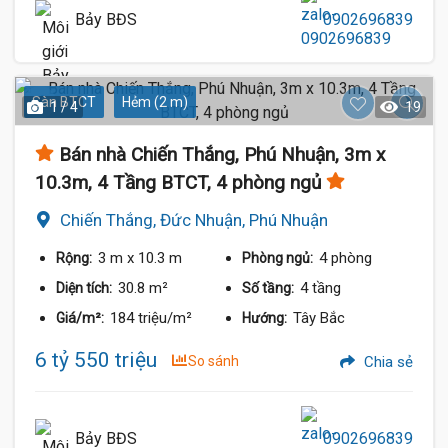
Bảy BĐS
0902696839
Sàn BTCT
Hẻm (2 m)
1 / 4
19
Bán nhà Chiến Thắng, Phú Nhuận, 3m x
10.3m, 4 Tầng BTCT, 4 phòng ngủ
Chiến Thắng, Đức Nhuận, Phú Nhuận
3 m
x 10.3 m
4 phòng
Rộng:
Phòng ngủ:
30.8 m²
4 tầng
Diện tích:
Số tầng:
184 triệu/m²
Tây Bắc
Giá/m²:
Hướng:
6 tỷ 550 triệu
So sánh
Chia sẻ
Bảy BĐS
0902696839