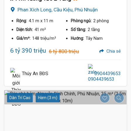
Phan Xích Long, Cầu Kiệu, Phú Nhuận
4.1 m
x 11 m
2 phòng
Rộng:
Phòng ngủ:
41 m²
2 tầng
Diện tích:
Số tầng:
148 triệu/m²
Tây Nam
Giá/m²:
Hướng:
6 tỷ 390 triệu
6 tỷ 800 triệu
Chia sẻ
Thúy An BĐS
0904439653
Dân Trí Cao
Hẻm (3 m)