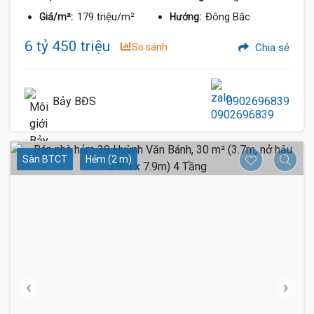
179 triệu/m²
Đông Bắc
Giá/m²:
Hướng:
6 tỷ 450 triệu
So sánh
Chia sẻ
Bảy BĐS
0902696839
Sàn BTCT
Hẻm (2 m)