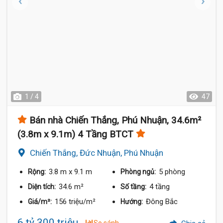
1 / 4
47
Bán nhà Chiến Thắng, Phú Nhuận, 34.6m²
(3.8m x 9.1m) 4 Tầng BTCT
Chiến Thắng, Đức Nhuận, Phú Nhuận
3.8 m
x 9.1 m
5 phòng
Rộng:
Phòng ngủ:
34.6 m²
4 tầng
Diện tích:
Số tầng:
156 triệu/m²
Đông Bắc
Giá/m²:
Hướng:
6 tỷ 300 triệu