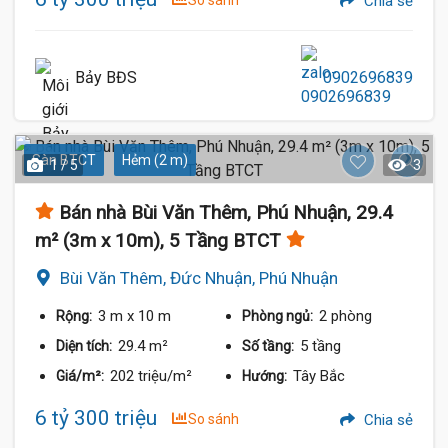
So sánh
Chia sẻ
Bảy BĐS
0902696839
Sàn BTCT
Hẻm (2 m)
1 / 5
3
Bán nhà Bùi Văn Thêm, Phú Nhuận, 29.4
m² (3m x 10m), 5 Tầng BTCT
Bùi Văn Thêm, Đức Nhuận, Phú Nhuận
3 m
x 10 m
2 phòng
Rộng:
Phòng ngủ:
29.4 m²
5 tầng
Diện tích:
Số tầng:
202 triệu/m²
Tây Bắc
Giá/m²:
Hướng:
6 tỷ 300 triệu
So sánh
Chia sẻ