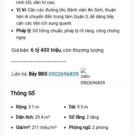
ninh tốt, dân trí cao.
Vị trí:
Gần các đường lớn, Bệnh viện An Sinh, thuận
tiện di chuyển đến trung tâm Quận 3, dễ dàng tiếp
6.3 Tỷ
cận các tiện ích xung quanh.
Pháp lý:
Sổ hồng chuẩn, pháp lý rõ ràng, công chứng
ngay.
Giá bán:
6 tỷ 400 triệu
, còn thương lượng
__________________
0902696839
Liên hệ:
Bảy BĐS
Thông Số
Rộng:
3.1 m
Dài:
9.5 m
Diện tích:
29.4 m²
Số tầng:
2 tầng
Giá/m²:
211 triệu/m²
Phòng ngủ:
2 phòng