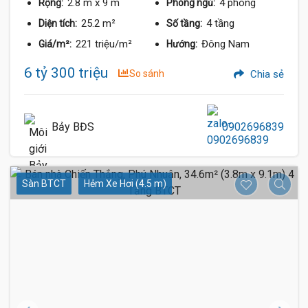
2.8 m
x 9 m
4 phòng
Rộng:
Phòng ngủ:
25.2 m²
4 tầng
Diện tích:
Số tầng:
221 triệu/m²
Đông Nam
Giá/m²:
Hướng:
6 tỷ 300 triệu
So sánh
Chia sẻ
Bảy BĐS
0902696839
Sàn BTCT
Hẻm Xe Hơi (4.5 m)