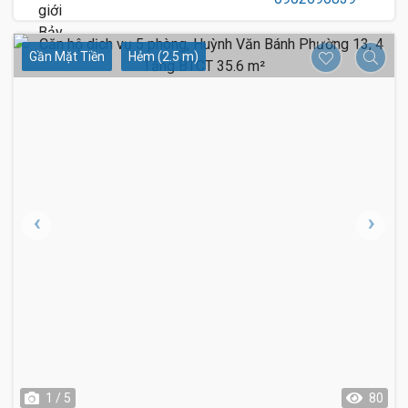
Gần Mặt Tiền
Hẻm (2.5 m)
1 / 5
80