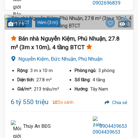
Sàn BTCT
Hẻm (3 m)
1 / 9
3
Bán nhà Nguyễn Kiệm, Phú Nhuận, 27.8
m² (3m x 10m), 4 tầng BTCT
Nguyễn Kiệm, Đức Nhuận, Phú Nhuận
3 m
x 10 m
3 phòng
Rộng:
Phòng ngủ:
27.8 m²
4 tầng
Diện tích:
Số tầng:
213 triệu/m²
Tây Nam
Giá/m²:
Hướng:
6 tỷ 550 triệu
So sánh
Chia sẻ
Thúy An BĐS
0904439653