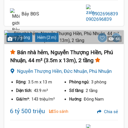
Bảy BĐS
0902696839
Hẻm Thông
Hẻm (2 m)
1 / 3
66
Bán nhà hẻm, Nguyễn Thượng Hiền, Phú
Nhuận, 44 m² (3.5m x 13m), 2 tầng
Nguyễn Thượng Hiền, Đức Nhuận, Phú Nhuận
3.5 m
x 13 m
3 phòng
Rộng:
Phòng ngủ:
43.9 m²
2 tầng
Diện tích:
Số tầng:
143 triệu/m²
Đông Nam
Giá/m²:
Hướng:
6 tỷ 500 triệu
So sánh
Chia sẻ