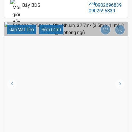
Bảy BĐS
0902696839
Gần Mặt Tiền
Hẻm (2 m)