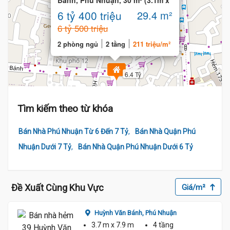
Bánh, Phú Nhuận, 30 m² (3.1m x
9.5m) 2 Tầng
6 tỷ 400 triệu
29.4 m²
6 tỷ 500 triệu
2 phòng ngủ
2 tầng
211 triệu/m²
6.4 Tỷ
Tìm kiếm theo từ khóa
,
Bán Nhà Phú Nhuận Từ 6 Đến 7 Tỷ
Bán Nhà Quận Phú
,
Nhuận Dưới 7 Tỷ
Bán Nhà Quận Phú Nhuận Dưới 6 Tỷ
Đề Xuất Cùng Khu Vực
Giá/m²
Huỳnh Văn Bánh,
Phú Nhuận
3.7 m
x 7.9 m
4 tầng