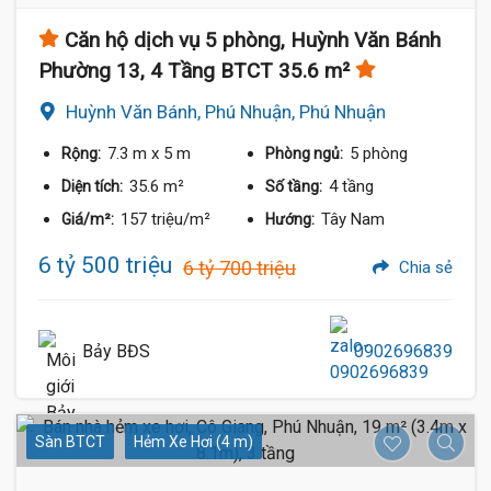
Căn hộ dịch vụ 5 phòng, Huỳnh Văn Bánh
Phường 13, 4 Tầng BTCT 35.6 m²
Huỳnh Văn Bánh, Phú Nhuận, Phú Nhuận
7.3 m
x 5 m
5 phòng
Rộng:
Phòng ngủ:
35.6 m²
4 tầng
Diện tích:
Số tầng:
157 triệu/m²
Tây Nam
Giá/m²:
Hướng:
6 tỷ 500 triệu
6 tỷ 700 triệu
Chia sẻ
Bảy BĐS
0902696839
Sàn BTCT
Hẻm Xe Hơi (4 m)