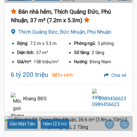
Bán nhà hẻm, Thích Quảng Đức, Phú
Nhuận, 37 m² (7.2m x 5.3m)
Thích Quảng Đức, Đức Nhuận, Phú Nhuận
7.2 m
x 5.3 m
3 phòng
Rộng:
Phòng ngủ:
37 m²
2 tầng
Diện tích:
Số tầng:
158 triệu/m²
Đông Nam
Giá/m²:
Hướng:
6 tỷ 200 triệu
So sánh
Chia sẻ
Khang BĐS
0989456623
Gần Mặt Tiền
Hẻm (2.5 m)