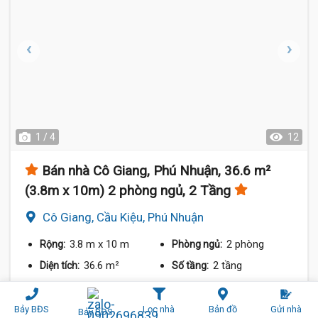
1 / 4
12
Bán nhà Cô Giang, Phú Nhuận, 36.6 m²
(3.8m x 10m) 2 phòng ngủ, 2 Tầng
Cô Giang, Cầu Kiệu, Phú Nhuận
3.8 m
x 10 m
2 phòng
Rộng:
Phòng ngủ:
36.6 m²
2 tầng
Diện tích:
Số tầng:
171 triệu/m²
Đông Nam
Giá/m²:
Hướng:
Bảy BĐS
Lọc nhà
Bản đồ
Gửi nhà
Bảy BĐS
6 tỷ 600 triệu
So sánh
Chia sẻ