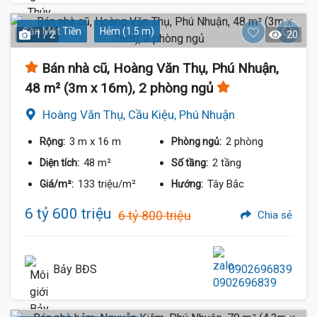
Gần Mặt Tiền
Hẻm (1.5 m)
1 / 2
20
Bán nhà cũ, Hoàng Văn Thụ, Phú Nhuận,
48 m² (3m x 16m), 2 phòng ngủ
Hoàng Văn Thụ, Cầu Kiệu, Phú Nhuận
3 m
x 16 m
2 phòng
Rộng:
Phòng ngủ:
48 m²
2 tầng
Diện tích:
Số tầng:
133 triệu/m²
Tây Bắc
Giá/m²:
Hướng:
6 tỷ 600 triệu
6 tỷ 800 triệu
Chia sẻ
Bảy BĐS
0902696839