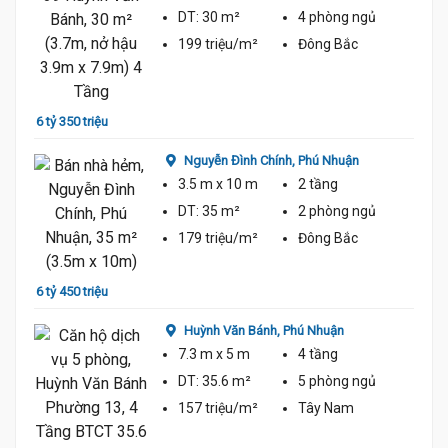
DT:
30 m²
4 phòng
ngủ
199 triệu/m²
Đông Bắc
6 tỷ 350 triệu
6 tỷ
Nguyễn Đình Chính,
Phú Nhuận
3.5 m
x 10 m
2 tầng
DT:
35 m²
2 phòng
ngủ
179 triệu/m²
Đông Bắc
6 tỷ 450 triệu
6 tỷ 8
Huỳnh Văn Bánh,
Phú Nhuận
7.3 m
x 5 m
4 tầng
DT:
35.6 m²
5 phòng
ngủ
157 triệu/m²
Tây Nam