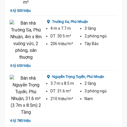
6 tỷ 500 triệu
5 tỷ 9
Trường Sa,
Phú Nhuận
4 m
x 7.7 m
3 tầng
DT:
30.5 m²
2 phòng
ngủ
206 triệu/m²
Tây Bắc
5 tỷ 9
6 tỷ 650 triệu
Nguyễn Trọng Tuyển,
Phú Nhuận
3.7 m
x 8.5 m
2 tầng
DT:
31.6 m²
3 phòng
ngủ
210 triệu/m²
Nam
5 tỷ 9
6 tỷ 780 triệu