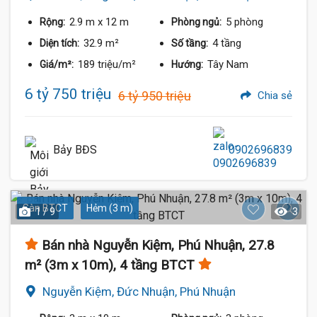
2.9 m
x 12 m
5 phòng
Rộng:
Phòng ngủ:
32.9 m²
4 tầng
Diện tích:
Số tầng:
189 triệu/m²
Tây Nam
Giá/m²:
Hướng:
6 tỷ 750 triệu
6 tỷ 950 triệu
Chia sẻ
Bảy BĐS
0902696839
Sàn BTCT
Hẻm (3 m)
1 / 9
3
Bán nhà Nguyễn Kiệm, Phú Nhuận, 27.8
m² (3m x 10m), 4 tầng BTCT
Nguyễn Kiệm, Đức Nhuận, Phú Nhuận