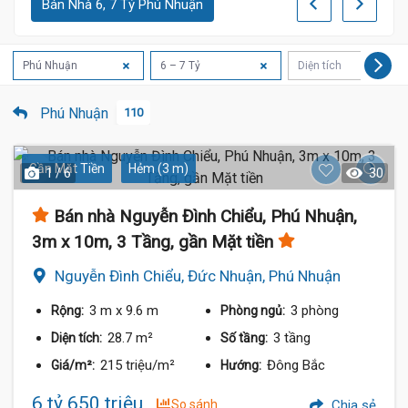
Bán Nhà 6, 7 Tỷ Phú Nhuận
Phú Nhuận
6 – 7 Tỷ
Diện tích
Phú Nhuận
110
Gần Mặt Tiền
Hẻm (3 m)
1 / 6
30
Bán nhà Nguyễn Đình Chiểu, Phú Nhuận,
3m x 10m, 3 Tầng, gần Mặt tiền
Nguyễn Đình Chiểu, Đức Nhuận, Phú Nhuận
3 m
x 9.6 m
3 phòng
Rộng:
Phòng ngủ:
28.7 m²
3 tầng
Diện tích:
Số tầng:
215 triệu/m²
Đông Bắc
Giá/m²:
Hướng:
6 tỷ 650 triệu
So sánh
Chia sẻ