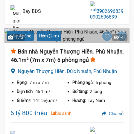
Bảy BĐS
0902696839
Hẻm Thông
Hẻm (2 m)
1 / 3
41
Bán nhà Nguyễn Thượng Hiền, Phú Nhuận,
46.1m² (7m x 7m) 5 phòng ngủ
Nguyễn Thượng Hiền, Đức Nhuận, Phú Nhuận
7 m
x 7 m
5 phòng
Rộng:
Phòng ngủ:
46.1 m²
2 tầng
Diện tích:
Số tầng:
141 triệu/m²
Tây Nam
Giá/m²:
Hướng:
6 tỷ 800 triệu
So sánh
Chia sẻ