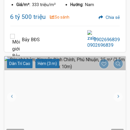
333 triệu/m²
Nam
Giá/m²:
Hướng:
6 tỷ 500 triệu
So sánh
Chia sẻ
Bảy BĐS
0902696839
Dân Trí Cao
Hẻm (3 m)