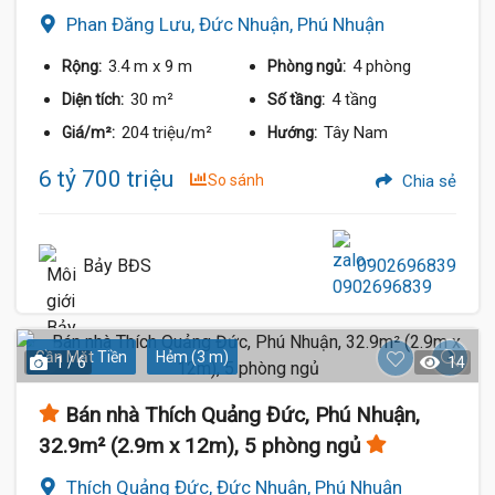
Phan Đăng Lưu, Đức Nhuận, Phú Nhuận
3.4 m
x 9 m
4 phòng
Rộng:
Phòng ngủ:
30 m²
4 tầng
Diện tích:
Số tầng:
204 triệu/m²
Tây Nam
Giá/m²:
Hướng:
6 tỷ 700 triệu
So sánh
Chia sẻ
Bảy BĐS
0902696839
Gần Mặt Tiền
Hẻm (3 m)
1 / 6
14
Bán nhà Thích Quảng Đức, Phú Nhuận,
32.9m² (2.9m x 12m), 5 phòng ngủ
Thích Quảng Đức, Đức Nhuận, Phú Nhuận