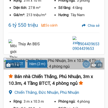
3 m
x 10 m
3 phòng
Rộng:
Phòng ngủ:
27.8 m²
4 tầng
Diện tích:
Số tầng:
213 triệu/m²
Tây Nam
Giá/m²:
Hướng:
6 tỷ 550 triệu
So sánh
Chia sẻ
Thúy An BĐS
0904439653
Sàn BTCT
Hẻm (2 m)
1 / 4
19
Bán nhà Chiến Thắng, Phú Nhuận, 3m x
10.3m, 4 Tầng BTCT, 4 phòng ngủ
Chiến Thắng, Đức Nhuận, Phú Nhuận
3 m
x 10.3 m
4 phòng
Rộng:
Phòng ngủ: