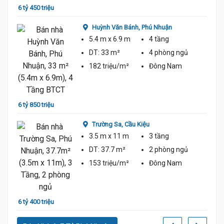
6 tỷ 450 triệu
6 tỷ
Huỳnh Văn Bánh,
Phú Nhuận
5.4 m
x 6.9 m
4 tầng
DT:
33 m²
4 phòng
ngủ
182 triệu/m²
Đông Nam
6 tỷ 850 triệu
5 tỷ 9
Trường Sa,
Cầu Kiệu
3.5 m
x 11 m
3 tầng
DT:
37.7 m²
2 phòng
ngủ
153 triệu/m²
Đông Nam
5 tỷ 9
6 tỷ 400 triệu