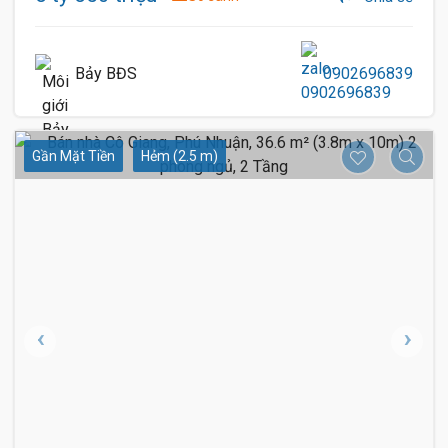
Bảy BĐS
0902696839
Gần Mặt Tiền
Hẻm (2.5 m)