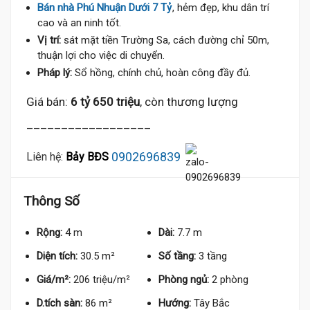
Bán nhà Phú Nhuận Dưới 7 Tỷ
, hẻm đẹp, khu dân trí
cao và an ninh tốt.
Vị trí:
sát mặt tiền Trường Sa, cách đường chỉ 50m,
thuận lợi cho việc di chuyển.
Pháp lý:
Sổ hồng, chính chủ, hoàn công đầy đủ.
Giá bán:
6 tỷ 650 triệu
, còn thương lượng
__________________
0902696839
Liên hệ:
Bảy BĐS
Thông Số
Rộng:
4 m
Dài:
7.7 m
Diện tích:
30.5 m²
Số tầng:
3 tầng
Giá/m²:
206 triệu/m²
Phòng ngủ:
2 phòng
D.tích sàn:
86 m²
Hướng:
Tây Bắc