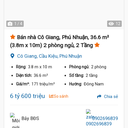
1 / 4
12
Bán nhà Cô Giang, Phú Nhuận, 36.6 m²
(3.8m x 10m) 2 phòng ngủ, 2 Tầng
Cô Giang, Cầu Kiệu, Phú Nhuận
3.8 m
x 10 m
2 phòng
Rộng:
Phòng ngủ:
36.6 m²
2 tầng
Diện tích:
Số tầng:
171 triệu/m²
Đông Nam
Giá/m²:
Hướng:
6 tỷ 600 triệu
So sánh
Chia sẻ
Bảy BĐS
0902696839