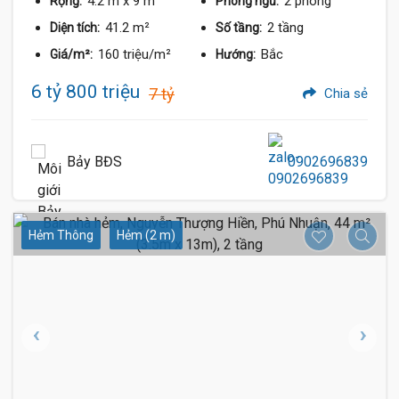
4.2 m
x 9 m
2 phòng
Rộng:
Phòng ngủ:
41.2 m²
2 tầng
Diện tích:
Số tầng:
160 triệu/m²
Bắc
Giá/m²:
Hướng:
6 tỷ 800 triệu
7 tỷ
Chia sẻ
Bảy BĐS
0902696839
Hẻm Thông
Hẻm (2 m)