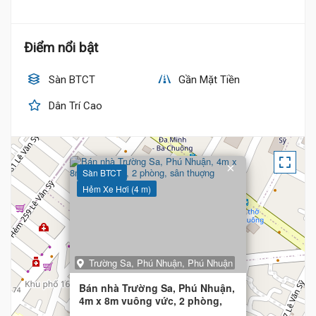
Điểm nổi bật
Sàn BTCT
Gần Mặt Tiền
Dân Trí Cao
×
Sàn BTCT
Hẻm Xe Hơi (4 m)
Trường Sa, Phú Nhuận, Phú Nhuận
6.5 Tỷ
Bán nhà Trường Sa, Phú Nhuận,
4m x 8m vuông vức, 2 phòng,
sân thuợng