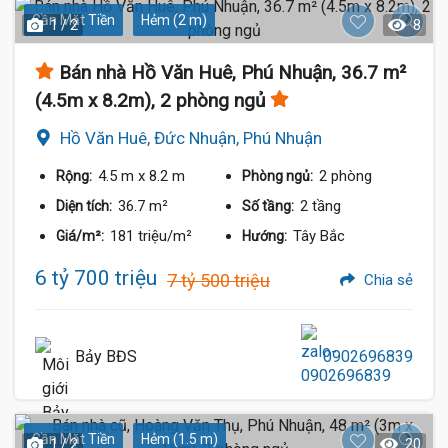
Gần Mặt Tiền
Hẻm (2 m)
1 / 2
8
Bán nhà Hồ Văn Huê, Phú Nhuận, 36.7 m²
(4.5m x 8.2m), 2 phòng ngủ
Hồ Văn Huê, Đức Nhuận, Phú Nhuận
4.5 m
x 8.2 m
2 phòng
Rộng:
Phòng ngủ:
36.7 m²
2 tầng
Diện tích:
Số tầng:
181 triệu/m²
Tây Bắc
Giá/m²:
Hướng:
6 tỷ 700 triệu
7 tỷ 500 triệu
Chia sẻ
Bảy BĐS
0902696839
Gần Mặt Tiền
Hẻm (1.5 m)
1 / 2
20