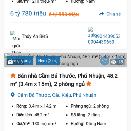
210 triệu/m²
Nam
Giá/m²:
Hướng:
6 tỷ 780 triệu
6 tỷ 880 triệu
Chia sẻ
Thúy An BĐS
0904439653
Hẻm Thông
Hẻm (2 m)
1 / 8
18
Bán nhà Cầm Bá Thước, Phú Nhuận, 48.2
m² (3.4m x 15m), 2 phòng ngủ
Cầm Bá Thước, Cầu Kiệu, Phú Nhuận
3.4 m
x 14.2 m
2 phòng
Rộng:
Phòng ngủ:
48.2 m²
2 tầng
Diện tích:
Số tầng:
130 triệu/m²
Đông Nam
Giá/m²:
Hướng: