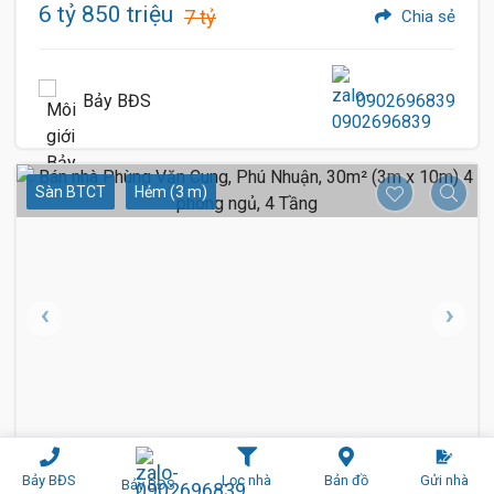
6 tỷ 850 triệu
7 tỷ
Chia sẻ
Bảy BĐS
0902696839
Sàn BTCT
Hẻm (3 m)
1 / 11
15
Bảy BĐS
Lọc nhà
Bản đồ
Gửi nhà
Bảy BĐS