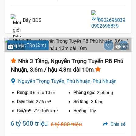
Bảy BĐS
0902696839
Nhà Mặt Tiền (2 m)
1 / 5
69
Nhà 3 Tầng, Nguyễn Trọng Tuyển P.8 Phú
Nhuận, 3.6m / hậu 4.3m dài 10m
Nguyễn Trọng Tuyển, Phú Nhuận, Phú Nhuận
3.6 m
x 10 m
2 phòng
Rộng:
Phòng ngủ:
27.6 m²
3 tầng
Diện tích:
Số tầng:
219 triệu/m²
Tây
Giá/m²:
Hướng:
6 tỷ 500 triệu
6 tỷ 800 triệu
Chia sẻ