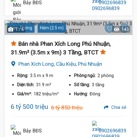
Bảy BĐS
0902696839
Hẻm Thông
Hẻm (2.5 m)
1 / 6
143
Bán nhà Phan Xích Long Phú Nhuận,
31.9m² (3.5m x 9m) 3 Tầng, BTCT
Phan Xích Long, Cầu Kiệu, Phú Nhuận
3.5 m
x 9 m
2 phòng
Rộng:
Phòng ngủ:
31.9 m²
3 tầng
Diện tích:
Số tầng:
182 triệu/m²
Đông
Giá/m²:
Hướng:
6 tỷ 500 triệu
6 tỷ 850 triệu
Chia sẻ
Bảy BĐS
0902696839