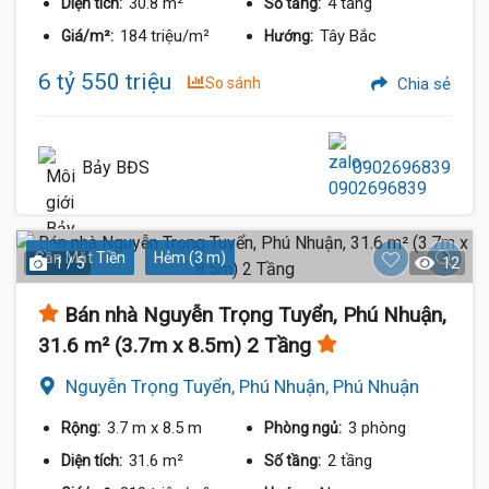
30.8 m²
4 tầng
Diện tích:
Số tầng:
184 triệu/m²
Tây Bắc
Giá/m²:
Hướng:
6 tỷ 550 triệu
So sánh
Chia sẻ
Bảy BĐS
0902696839
Gần Mặt Tiền
Hẻm (3 m)
1 / 5
12
Bán nhà Nguyễn Trọng Tuyển, Phú Nhuận,
31.6 m² (3.7m x 8.5m) 2 Tầng
Nguyễn Trọng Tuyển, Phú Nhuận, Phú Nhuận
3.7 m
x 8.5 m
3 phòng
Rộng:
Phòng ngủ:
31.6 m²
2 tầng
Diện tích:
Số tầng: