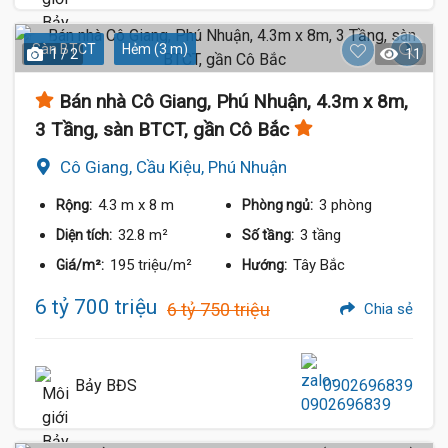
Sàn BTCT
Hẻm (3 m)
1 / 2
11
Bán nhà Cô Giang, Phú Nhuận, 4.3m x 8m,
3 Tầng, sàn BTCT, gần Cô Bắc
Cô Giang, Cầu Kiệu, Phú Nhuận
4.3 m
x 8 m
3 phòng
Rộng:
Phòng ngủ:
32.8 m²
3 tầng
Diện tích:
Số tầng:
195 triệu/m²
Tây Bắc
Giá/m²:
Hướng:
6 tỷ 700 triệu
6 tỷ 750 triệu
Chia sẻ
Bảy BĐS
0902696839