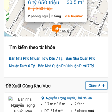
6 tỷ 650 triệu
30.5 m²
6 tỷ 950 triệu
2 phòng ngủ
3 tầng
206 triệu/m²
6.65 Tỷ
Tìm kiếm theo từ khóa
,
Bán Nhà Phú Nhuận Từ 6 Đến 7 Tỷ
Bán Nhà Quận Phú
,
Nhuận Dưới 6 Tỷ
Bán Nhà Quận Phú Nhuận Dưới 7 Tỷ
Đề Xuất Cùng Khu Vực
Giá/m²
Nguyễn Trọng Tuyển,
Phú Nhuận
3.7 m
x 8.5 m
2 tầng
DT:
31.6 m²
3 phòng
ngủ