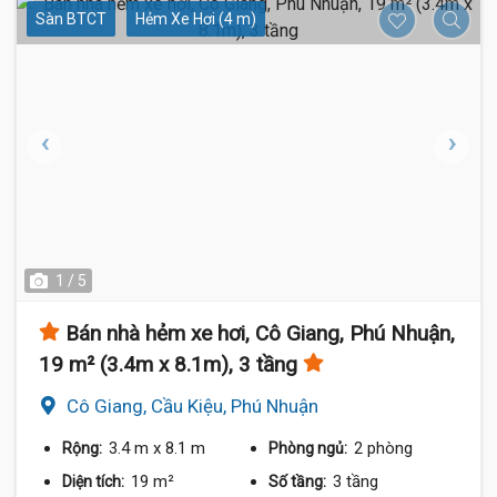
Sàn BTCT
Hẻm Xe Hơi (4 m)
1 / 5
Bán nhà hẻm xe hơi, Cô Giang, Phú Nhuận,
19 m² (3.4m x 8.1m), 3 tầng
Cô Giang, Cầu Kiệu, Phú Nhuận
3.4 m
x 8.1 m
2 phòng
Rộng:
Phòng ngủ:
19 m²
3 tầng
Diện tích:
Số tầng: