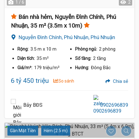
1 / 6
2
Bán nhà hẻm, Nguyễn Đình Chính, Phú
Nhuận, 35 m² (3.5m x 10m)
Nguyễn Đình Chính, Phú Nhuận, Phú Nhuận
3.5 m
x 10 m
2 phòng
Rộng:
Phòng ngủ:
35 m²
2 tầng
Diện tích:
Số tầng:
179 triệu/m²
Đông Bắc
Giá/m²:
Hướng:
6 tỷ 450 triệu
So sánh
Chia sẻ
Bảy BĐS
0902696839
Gần Mặt Tiền
Hẻm (2.5 m)