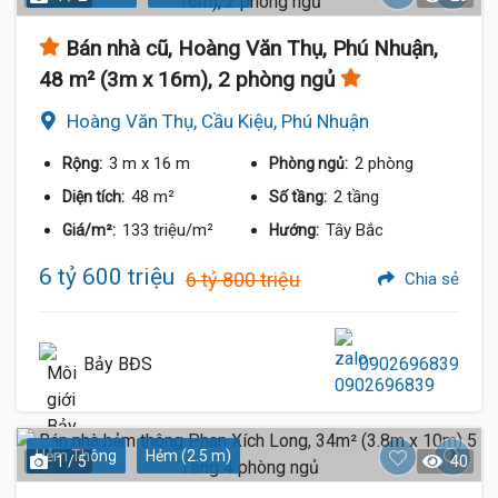
Bán nhà cũ, Hoàng Văn Thụ, Phú Nhuận,
48 m² (3m x 16m), 2 phòng ngủ
Hoàng Văn Thụ, Cầu Kiệu, Phú Nhuận
3 m
x 16 m
2 phòng
Rộng:
Phòng ngủ:
48 m²
2 tầng
Diện tích:
Số tầng:
133 triệu/m²
Tây Bắc
Giá/m²:
Hướng:
6 tỷ 600 triệu
6 tỷ 800 triệu
Chia sẻ
Bảy BĐS
0902696839
Hẻm Thông
Hẻm (2.5 m)
1 / 5
40