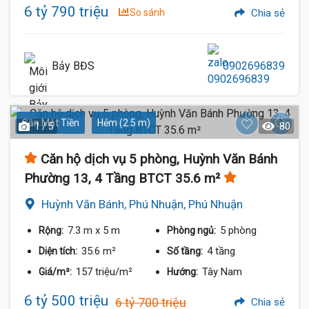
6 tỷ 790 triệu
So sánh
Chia sẻ
Bảy BĐS
0902696839
Gần Mặt Tiền
Hẻm (2.5 m)
1 / 5
80
Căn hộ dịch vụ 5 phòng, Huỳnh Văn Bánh
Phường 13, 4 Tầng BTCT 35.6 m²
Huỳnh Văn Bánh, Phú Nhuận, Phú Nhuận
7.3 m
x 5 m
5 phòng
Rộng:
Phòng ngủ:
35.6 m²
4 tầng
Diện tích:
Số tầng:
157 triệu/m²
Tây Nam
Giá/m²:
Hướng:
6 tỷ 500 triệu
6 tỷ 700 triệu
Chia sẻ