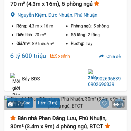
70 m² (4.3m x 16m), 5 phòng ngủ
Nguyễn Kiệm, Đức Nhuận, Phú Nhuận
4.3 m
x 16 m
5 phòng
Rộng:
Phòng ngủ:
70 m²
2 tầng
Diện tích:
Số tầng:
89 triệu/m²
Tây
Giá/m²:
Hướng:
6 tỷ 600 triệu
So sánh
Chia sẻ
Bảy BĐS
0902696839
Dân Trí Cao
Hẻm (3 m)
1 / 3
4
Bán nhà Phan Đăng Lưu, Phú Nhuận,
30m² (3.4m x 9m) 4 phòng ngủ, BTCT