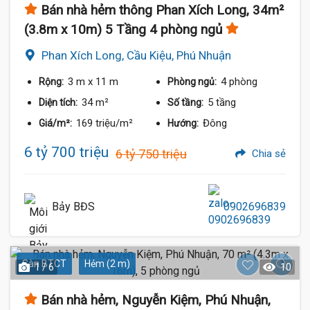
Bán nhà hẻm thông Phan Xích Long, 34m²
(3.8m x 10m) 5 Tầng 4 phòng ngủ
Phan Xích Long, Cầu Kiệu, Phú Nhuận
3 m
x 11 m
4 phòng
Rộng:
Phòng ngủ:
34 m²
5 tầng
Diện tích:
Số tầng:
169 triệu/m²
Đông
Giá/m²:
Hướng:
6 tỷ 700 triệu
6 tỷ 750 triệu
Chia sẻ
Bảy BĐS
0902696839
Sàn BTCT
Hẻm (2 m)
1 / 6
10
Bán nhà hẻm, Nguyễn Kiệm, Phú Nhuận,