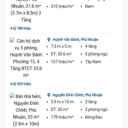
210 triệu/m²
Nam
6 tỷ 780 triệu
6 tỷ 3
Huỳnh Văn Bánh,
Phú Nhuận
7.3 m
x 5 m
4 tầng
DT:
35.6 m²
5 phòng
ngủ
157 triệu/m²
Tây Nam
6 tỷ 500 triệu
6 tỷ 9
Nguyễn Đình Chính,
Phú Nhuận
3.5 m
x 10 m
2 tầng
DT:
35 m²
2 phòng
ngủ
179 triệu/m²
Đông Bắc