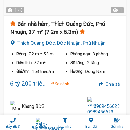
1 / 6
1
Bán nhà hẻm, Thích Quảng Đức, Phú
Nhuận, 37 m² (7.2m x 5.3m)
Thích Quảng Đức, Đức Nhuận, Phú Nhuận
7.2 m
x 5.3 m
3 phòng
Rộng:
Phòng ngủ:
37 m²
2 tầng
Diện tích:
Số tầng:
158 triệu/m²
Đông Nam
Giá/m²:
Hướng:
6 tỷ 200 triệu
So sánh
Chia sẻ
Khang BĐS
0989456623
Bảy BĐS
Lọc nhà
Bản đồ
Gửi nhà
Bảy BĐS