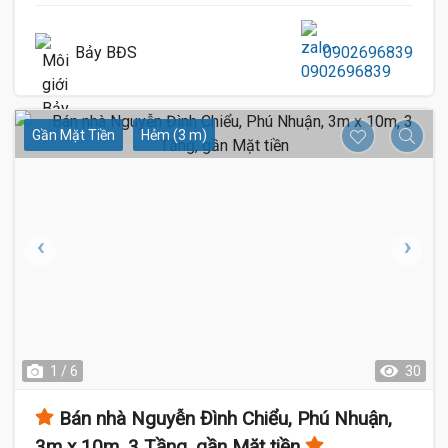
Bảy BĐS
0902696839
Gần Mặt Tiền
Hẻm (3 m)
1 / 6
30
Bán nhà Nguyễn Đình Chiểu, Phú Nhuận,
3m x 10m, 3 Tầng, gần Mặt tiền