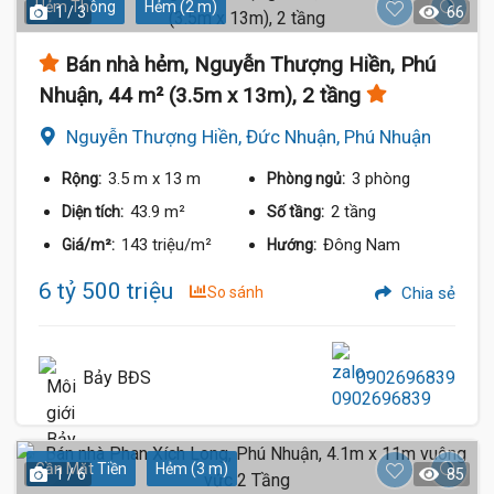
Hẻm Thông
Hẻm (2 m)
1 / 3
66
Bán nhà hẻm, Nguyễn Thượng Hiền, Phú
Nhuận, 44 m² (3.5m x 13m), 2 tầng
Nguyễn Thượng Hiền, Đức Nhuận, Phú Nhuận
3.5 m
x 13 m
3 phòng
Rộng:
Phòng ngủ:
43.9 m²
2 tầng
Diện tích:
Số tầng:
143 triệu/m²
Đông Nam
Giá/m²:
Hướng:
6 tỷ 500 triệu
So sánh
Chia sẻ
Bảy BĐS
0902696839
Gần Mặt Tiền
Hẻm (3 m)
1 / 6
85