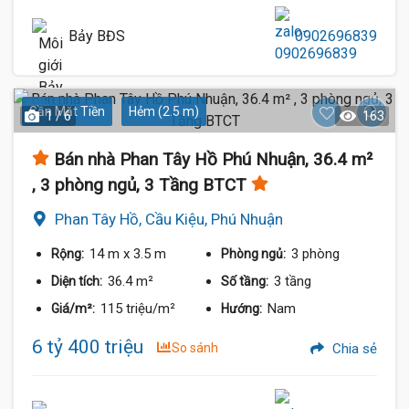
Bảy BĐS
0902696839
Gần Mặt Tiền
Hẻm (2.5 m)
1 / 6
163
Bán nhà Phan Tây Hồ Phú Nhuận, 36.4 m²
, 3 phòng ngủ, 3 Tầng BTCT
Phan Tây Hồ, Cầu Kiệu, Phú Nhuận
14 m
x 3.5 m
3 phòng
Rộng:
Phòng ngủ:
36.4 m²
3 tầng
Diện tích:
Số tầng:
115 triệu/m²
Nam
Giá/m²:
Hướng:
6 tỷ 400 triệu
So sánh
Chia sẻ