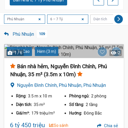
Bán Nhà 6, 7 Tỷ Phú Nhuận
Phú Nhuận
6 – 7 Tỷ
Diện tích
Phú Nhuận
109
Dân Trí Cao
Hẻm (3 m)
1 / 6
2
Bán nhà hẻm, Nguyễn Đình Chính, Phú
Nhuận, 35 m² (3.5m x 10m)
Nguyễn Đình Chính, Phú Nhuận, Phú Nhuận
3.5 m
x 10 m
2 phòng
Rộng:
Phòng ngủ:
35 m²
2 tầng
Diện tích:
Số tầng:
179 triệu/m²
Đông Bắc
Giá/m²:
Hướng:
6 tỷ 450 triệu
So sánh
Chia sẻ