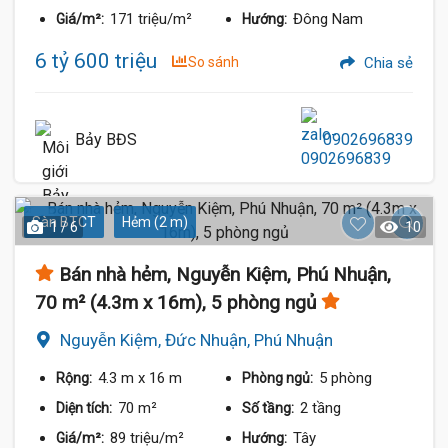
171 triệu/m²
Đông Nam
Giá/m²:
Hướng:
6 tỷ 600 triệu
So sánh
Chia sẻ
Bảy BĐS
0902696839
Sàn BTCT
Hẻm (2 m)
1 / 6
10
Bán nhà hẻm, Nguyễn Kiệm, Phú Nhuận,
70 m² (4.3m x 16m), 5 phòng ngủ
Nguyễn Kiệm, Đức Nhuận, Phú Nhuận
4.3 m
x 16 m
5 phòng
Rộng:
Phòng ngủ:
70 m²
2 tầng
Diện tích:
Số tầng:
89 triệu/m²
Tây
Giá/m²:
Hướng: