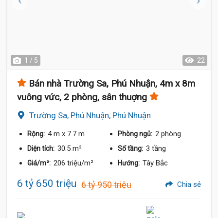
1 / 5
22
Bán nhà Trường Sa, Phú Nhuận, 4m x 8m
vuông vức, 2 phòng, sân thuợng
Trường Sa, Phú Nhuận, Phú Nhuận
4 m
x 7.7 m
2 phòng
Rộng:
Phòng ngủ:
30.5 m²
3 tầng
Diện tích:
Số tầng:
206 triệu/m²
Tây Bắc
Giá/m²:
Hướng:
6 tỷ 650 triệu
6 tỷ 950 triệu
Chia sẻ