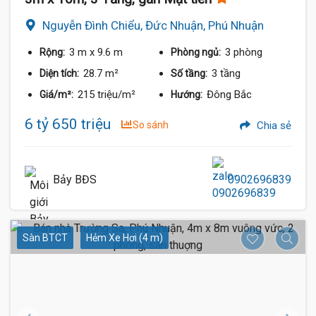
Nguyễn Đình Chiểu, Đức Nhuận, Phú Nhuận
3 m
x 9.6 m
3 phòng
Rộng:
Phòng ngủ:
28.7 m²
3 tầng
Diện tích:
Số tầng:
215 triệu/m²
Đông Bắc
Giá/m²:
Hướng:
6 tỷ 650 triệu
So sánh
Chia sẻ
Bảy BĐS
0902696839
Sàn BTCT
Hẻm Xe Hơi (4 m)