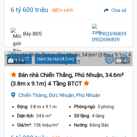
6 tỷ 600 triệu
So sánh
Chia sẻ
Bảy BĐS
0902696839
Sàn BTCT
Hẻm Xe Hơi (4.5 m)
1 / 4
47
Bán nhà Chiến Thắng, Phú Nhuận, 34.6m²
(3.8m x 9.1m) 4 Tầng BTCT
Chiến Thắng, Đức Nhuận, Phú Nhuận
3.8 m
x 9.1 m
5 phòng
Rộng:
Phòng ngủ:
34.6 m²
4 tầng
Diện tích:
Số tầng:
156 triệu/m²
Đông Bắc
Giá/m²:
Hướng: