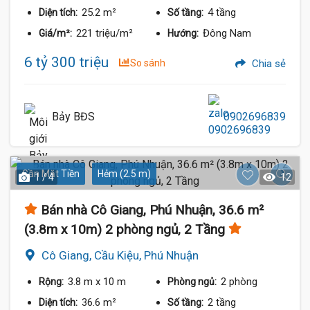
25.2 m²
4 tầng
Diện tích:
Số tầng:
221 triệu/m²
Đông Nam
Giá/m²:
Hướng:
6 tỷ 300 triệu
So sánh
Chia sẻ
Bảy BĐS
0902696839
Gần Mặt Tiền
Hẻm (2.5 m)
1 / 4
12
Bán nhà Cô Giang, Phú Nhuận, 36.6 m²
(3.8m x 10m) 2 phòng ngủ, 2 Tầng
Cô Giang, Cầu Kiệu, Phú Nhuận
3.8 m
x 10 m
2 phòng
Rộng:
Phòng ngủ:
36.6 m²
2 tầng
Diện tích:
Số tầng: