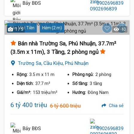
Bảy BĐS
0902696839
Gần Mặt Tiền
Hẻm (2 m)
1 / 5
10
Bán nhà Trường Sa, Phú Nhuận, 37.7m²
(3.5m x 11m), 3 Tầng, 2 phòng ngủ
Trường Sa, Cầu Kiệu, Phú Nhuận
3.5 m
x 11 m
2 phòng
Rộng:
Phòng ngủ:
37.7 m²
3 tầng
Diện tích:
Số tầng:
153 triệu/m²
Đông Nam
Giá/m²:
Hướng:
6 tỷ 400 triệu
6 tỷ 600 triệu
Chia sẻ
Bảy BĐS
0902696839