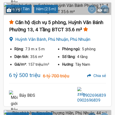
Gần Mặt Tiền
Hẻm (2.5 m)
1 / 5
80
Căn hộ dịch vụ 5 phòng, Huỳnh Văn Bánh
Phường 13, 4 Tầng BTCT 35.6 m²
Huỳnh Văn Bánh, Phú Nhuận, Phú Nhuận
7.3 m
x 5 m
5 phòng
Rộng:
Phòng ngủ:
35.6 m²
4 tầng
Diện tích:
Số tầng:
157 triệu/m²
Tây Nam
Giá/m²:
Hướng:
6 tỷ 500 triệu
6 tỷ 700 triệu
Chia sẻ
Bảy BĐS
0902696839