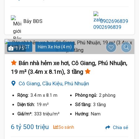
Bảy BĐS
0902696839
Sàn BTCT
Hẻm Xe Hơi (4 m)
1 / 5
Bán nhà hẻm xe hơi, Cô Giang, Phú Nhuận,
19 m² (3.4m x 8.1m), 3 tầng
Cô Giang, Cầu Kiệu, Phú Nhuận
3.4 m
x 8.1 m
2 phòng
Rộng:
Phòng ngủ:
19 m²
3 tầng
Diện tích:
Số tầng:
333 triệu/m²
Nam
Giá/m²:
Hướng:
6 tỷ 500 triệu
So sánh
Chia sẻ