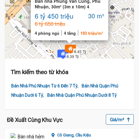
Bán nhà Phùng Văn Cung, Phú
Nhuận, 30m² (3m x 10m) 4
phòng ngủ, 4 Tầng
6 tỷ 450 triệu
30 m²
6 tỷ 650 triệu
4 phòng ngủ
4 tầng
193 triệu/m²
6.45 Tỷ
6.39 Tỷ
Tìm kiếm theo từ khóa
,
Bán Nhà Phú Nhuận Từ 6 Đến 7 Tỷ
Bán Nhà Quận Phú
,
Nhuận Dưới 6 Tỷ
Bán Nhà Quận Phú Nhuận Dưới 8 Tỷ
Đề Xuất Cùng Khu Vực
Giá/m²
Cô Giang,
Cầu Kiệu
6.4 Tỷ