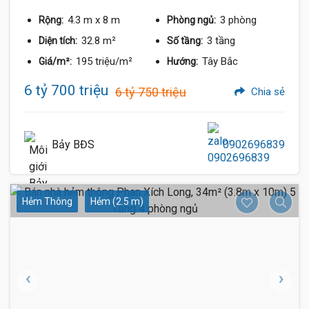
4.3 m
x 8 m
3 phòng
Rộng:
Phòng ngủ:
32.8 m²
3 tầng
Diện tích:
Số tầng:
195 triệu/m²
Tây Bắc
Giá/m²:
Hướng:
6 tỷ 700 triệu
6 tỷ 750 triệu
Chia sẻ
Bảy BĐS
0902696839
Hẻm Thông
Hẻm (2.5 m)