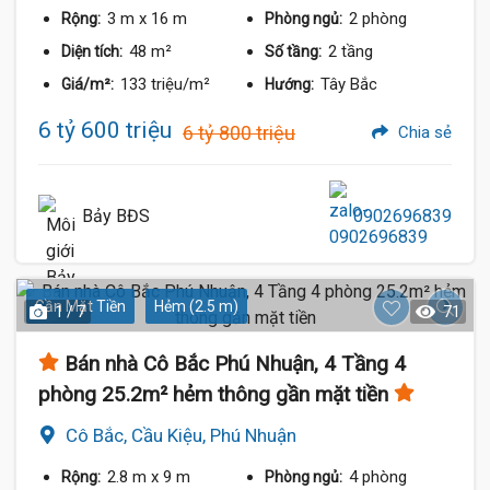
3 m
x 16 m
2 phòng
Rộng:
Phòng ngủ:
48 m²
2 tầng
Diện tích:
Số tầng:
133 triệu/m²
Tây Bắc
Giá/m²:
Hướng:
6 tỷ 600 triệu
6 tỷ 800 triệu
Chia sẻ
Bảy BĐS
0902696839
Gần Mặt Tiền
Hẻm (2.5 m)
1 / 7
71
Bán nhà Cô Bắc Phú Nhuận, 4 Tầng 4
phòng 25.2m² hẻm thông gần mặt tiền
Cô Bắc, Cầu Kiệu, Phú Nhuận
2.8 m
x 9 m
4 phòng
Rộng:
Phòng ngủ: