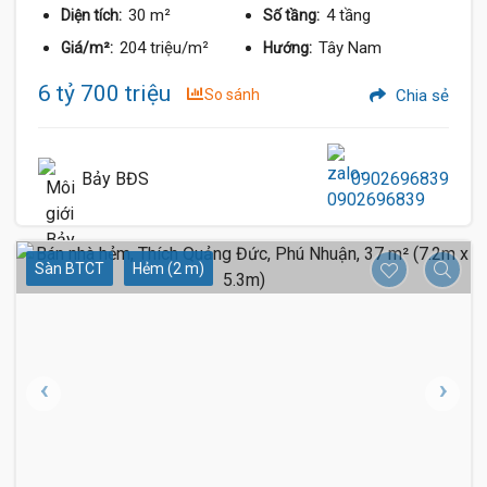
30 m²
4 tầng
Diện tích:
Số tầng:
204 triệu/m²
Tây Nam
Giá/m²:
Hướng:
6 tỷ 700 triệu
So sánh
Chia sẻ
Bảy BĐS
0902696839
Sàn BTCT
Hẻm (2 m)