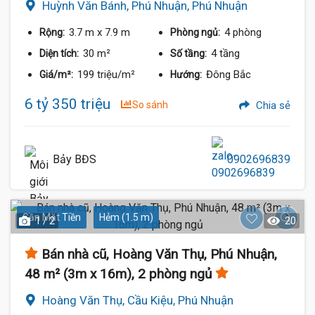
Huỳnh Văn Bánh, Phú Nhuận, Phú Nhuận
3.7 m
x 7.9 m
4 phòng
Rộng:
Phòng ngủ:
30 m²
4 tầng
Diện tích:
Số tầng:
199 triệu/m²
Đông Bắc
Giá/m²:
Hướng:
6 tỷ 350 triệu
So sánh
Chia sẻ
Bảy BĐS
0902696839
Gần Mặt Tiền
Hẻm (1.5 m)
1 / 2
20
Bán nhà cũ, Hoàng Văn Thụ, Phú Nhuận,
48 m² (3m x 16m), 2 phòng ngủ
Hoàng Văn Thụ, Cầu Kiệu, Phú Nhuận