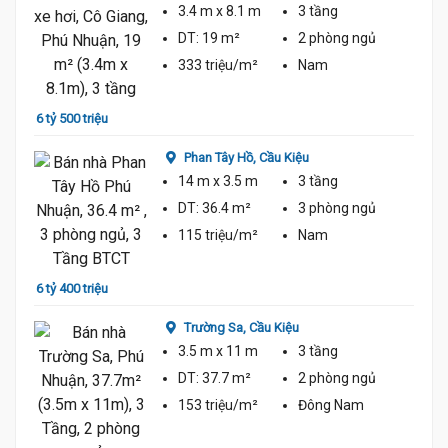
3.4 m
x 8.1 m
3 tầng
6.5 Tỷ
DT:
19 m²
2 phòng
ngủ
6.3 Tỷ
333 triệu/m²
Nam
6 tỷ 500 triệu
6.6 Tỷ
6 tỷ 6
Phan Tây Hồ,
Cầu Kiệu
14 m
x 3.5 m
3 tầng
DT:
36.4 m²
3 phòng
ngủ
115 triệu/m²
Nam
6 tỷ 400 triệu
Trường Sa,
Cầu Kiệu
6 tỷ 7
3.5 m
x 11 m
3 tầng
DT:
37.7 m²
2 phòng
ngủ
153 triệu/m²
Đông Nam