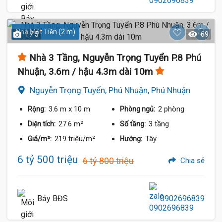
Nhà Mặt Tiền (2 m)
1 / 5
69
Nhà 3 Tầng, Nguyễn Trọng Tuyển P.8 Phú
Nhuận, 3.6m / hậu 4.3m dài 10m
Nguyễn Trọng Tuyển, Phú Nhuận, Phú Nhuận
3.6 m
x 10 m
2 phòng
Rộng:
Phòng ngủ:
27.6 m²
3 tầng
Diện tích:
Số tầng:
219 triệu/m²
Tây
Giá/m²:
Hướng:
6 tỷ 500 triệu
6 tỷ 800 triệu
Chia sẻ
Bảy BĐS
0902696839