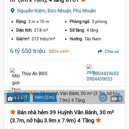
Nguyễn Kiệm, Đức Nhuận, Phú Nhuận
3 m
x 10 m
3 phòng
Rộng:
Phòng ngủ:
27.8 m²
4 tầng
Diện tích:
Số tầng:
213 triệu/m²
Tây Nam
Giá/m²:
Hướng:
6 tỷ 550 triệu
So sánh
Chia sẻ
Thúy An BĐS
0904439653
Sàn BTCT
Hẻm (2 m)
1 / 7
8
Bán nhà hẻm 39 Huỳnh Văn Bánh, 30 m²
(3.7m, nở hậu 3.9m x 7.9m) 4 Tầng