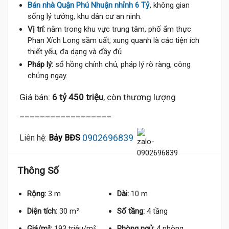
Bán nhà Quận Phú Nhuận nhỉnh 6 Tỷ
, không gian
sống lý tưởng, khu dân cư an ninh.
Vị trí:
nằm trong khu vực trung tâm, phố ẩm thực
Phan Xích Long sầm uất, xung quanh là các tiện ích
thiết yếu, đa dạng và đầy đủ
Pháp lý:
sổ hồng chính chủ, pháp lý rõ ràng, công
chứng ngay.
Giá bán:
6 tỷ 450 triệu
, còn thương lượng
__________________
0902696839
Liên hệ:
Bảy BĐS
Thông Số
Rộng:
3 m
Dài:
10 m
6.5 Tỷ
Diện tích:
30 m²
Số tầng:
4 tầng
Giá/m²:
193 triệu/m²
Phòng ngủ:
4 phòng