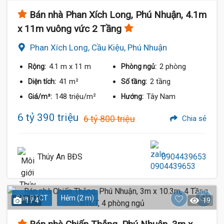
Bán nhà Phan Xích Long, Phú Nhuận, 4.1m
x 11m vuông vức 2 Tầng
Phan Xích Long, Cầu Kiệu, Phú Nhuận
4.1 m
x 11 m
2 phòng
Rộng:
Phòng ngủ:
41 m²
2 tầng
Diện tích:
Số tầng:
148 triệu/m²
Tây Nam
Giá/m²:
Hướng:
6 tỷ 390 triệu
6 tỷ 800 triệu
Chia sẻ
Thúy An BĐS
0904439653
Sàn BTCT
Hẻm (2 m)
1 / 4
19