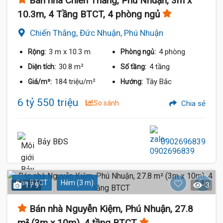
Bán nhà Chiến Thắng, Phú Nhuận, 3m x
10.3m, 4 Tầng BTCT, 4 phòng ngủ
Chiến Thắng, Đức Nhuận, Phú Nhuận
3 m
x 10.3 m
4 phòng
Rộng:
Phòng ngủ:
30.8 m²
4 tầng
Diện tích:
Số tầng:
184 triệu/m²
Tây Bắc
Giá/m²:
Hướng:
6 tỷ 550 triệu
So sánh
Chia sẻ
Bảy BĐS
0902696839
Sàn BTCT
Hẻm (3 m)
1 / 9
3
Bán nhà Nguyễn Kiệm, Phú Nhuận, 27.8
m² (3m x 10m), 4 tầng BTCT