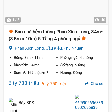
1 / 5
40
Bán nhà hẻm thông Phan Xích Long, 34m²
(3.8m x 10m) 5 Tầng 4 phòng ngủ
Phan Xích Long, Cầu Kiệu, Phú Nhuận
3 m
x 11 m
4 phòng
Rộng:
Phòng ngủ:
34 m²
5 tầng
Diện tích:
Số tầng:
169 triệu/m²
Đông
Giá/m²:
Hướng:
6 tỷ 700 triệu
6 tỷ 750 triệu
Chia sẻ
Bảy BĐS
0902696839