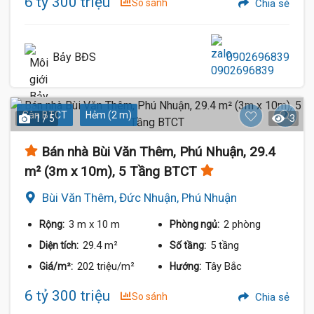
6 tỷ 300 triệu
So sánh
Chia sẻ
Bảy BĐS
0902696839
Sàn BTCT
Hẻm (2 m)
1 / 5
3
Bán nhà Bùi Văn Thêm, Phú Nhuận, 29.4
m² (3m x 10m), 5 Tầng BTCT
Bùi Văn Thêm, Đức Nhuận, Phú Nhuận
3 m
x 10 m
2 phòng
Rộng:
Phòng ngủ:
29.4 m²
5 tầng
Diện tích:
Số tầng:
202 triệu/m²
Tây Bắc
Giá/m²:
Hướng:
6 tỷ 300 triệu
So sánh
Chia sẻ