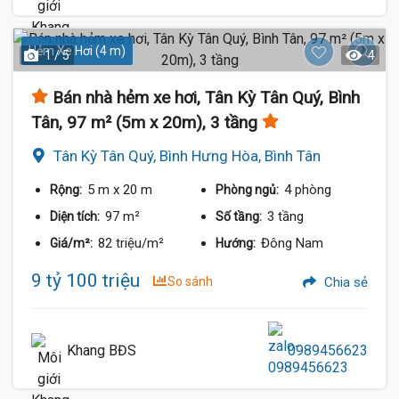
Hẻm Xe Hơi (4 m)
1 / 5
4
Bán nhà hẻm xe hơi, Tân Kỳ Tân Quý, Bình
Tân, 97 m² (5m x 20m), 3 tầng
Tân Kỳ Tân Quý, Bình Hưng Hòa, Bình Tân
5 m
x 20 m
4 phòng
Rộng:
Phòng ngủ:
97 m²
3 tầng
Diện tích:
Số tầng:
82 triệu/m²
Đông Nam
Giá/m²:
Hướng:
9 tỷ 100 triệu
So sánh
Chia sẻ
Khang BĐS
0989456623