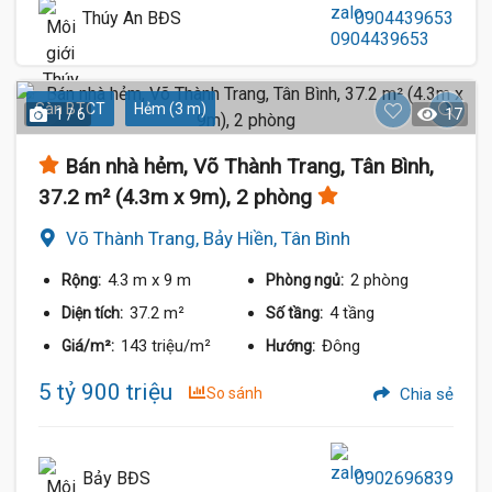
Thúy An BĐS
0904439653
Sàn BTCT
Hẻm (3 m)
1 / 6
17
Bán nhà hẻm, Võ Thành Trang, Tân Bình,
37.2 m² (4.3m x 9m), 2 phòng
Võ Thành Trang, Bảy Hiền, Tân Bình
4.3 m
x 9 m
2 phòng
Rộng:
Phòng ngủ:
37.2 m²
4 tầng
Diện tích:
Số tầng:
143 triệu/m²
Đông
Giá/m²:
Hướng:
5 tỷ 900 triệu
So sánh
Chia sẻ
Bảy BĐS
0902696839