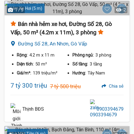
Hẻm Xe Hơi (5 m)
1 / 5
2
Bán nhà hẻm xe hơi, Đường Số 28, Gò
Vấp, 50 m² (4.2m x 11m), 3 phòng
Đường Số 28, An Nhơn, Gò Vấp
4.2 m
x 11 m
3 phòng
Rộng:
Phòng ngủ:
50 m²
3 tầng
Diện tích:
Số tầng:
139 triệu/m²
Tây Nam
Giá/m²:
Hướng:
7 tỷ 300 triệu
7 tỷ 500 triệu
Chia sẻ
Thịnh BĐS
0903394679
Nhà Mặt Tiền (6 m)