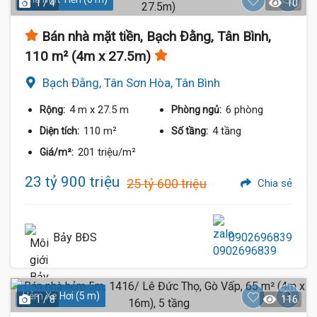
1 / 4
10
Bán nhà mặt tiền, Bạch Đằng, Tân Bình,
110 m² (4m x 27.5m)
Bạch Đằng, Tân Sơn Hòa, Tân Bình
4 m
x 27.5 m
6 phòng
Rộng:
Phòng ngủ:
110 m²
4 tầng
Diện tích:
Số tầng:
201 triệu/m²
Giá/m²:
23 tỷ 900 triệu
25 tỷ 600 triệu
Chia sẻ
Bảy BĐS
0902696839
Hẻm Xe Hơi (5 m)
1 / 8
116