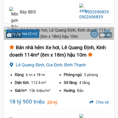
Bảy BĐS
0902696839
Hẻm Xe Hơi (5 m)
1 / 5
46
Bán nhà hẻm Xe hơi, Lê Quang Định, Kinh
doanh 114m² (6m x 18m) hậu 10m
Lê Quang Định, Gia Định, Bình Thạnh
6 m
x 18 m
5 phòng
Rộng:
Phòng ngủ:
113.4 m²
4 tầng
Diện tích:
Số tầng:
156 triệu/m²
Bắc
Giá/m²:
Hướng:
18 tỷ 900 triệu
20 tỷ
Chia sẻ