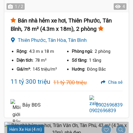
1 / 2
4
Bán nhà hẻm xe hơi, Thiên Phước, Tân
Bình, 78 m² (4.3m x 18m), 2 phòng
Thiên Phước, Tân Hòa, Tân Bình
4.3 m
x 18 m
2 phòng
Rộng:
Phòng ngủ:
78 m²
1 tầng
Diện tích:
Số tầng:
145 triệu/m²
Đông Bắc
Giá/m²:
Hướng:
11 tỷ 300 triệu
11 tỷ 700 triệu
Chia sẻ
Bảy BĐS
0902696839
Hẻm Xe Hơi (4 m)