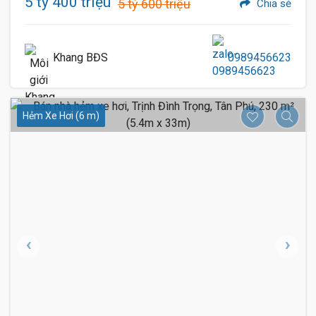
5 tỷ 400 triệu
5 tỷ 600 triệu
Chia sẻ
Khang BĐS
0989456623
Hẻm Xe Hơi (6 m)