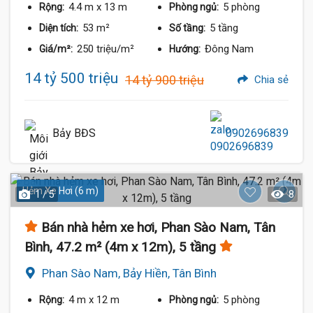
4.4 m
x 13 m
5 phòng
Rộng:
Phòng ngủ:
53 m²
5 tầng
Diện tích:
Số tầng:
250 triệu/m²
Đông Nam
Giá/m²:
Hướng:
14 tỷ 500 triệu
14 tỷ 900 triệu
Chia sẻ
Bảy BĐS
0902696839
Hẻm Xe Hơi (6 m)
1 / 5
8
Bán nhà hẻm xe hơi, Phan Sào Nam, Tân
Bình, 47.2 m² (4m x 12m), 5 tầng
Phan Sào Nam, Bảy Hiền, Tân Bình
4 m
x 12 m
5 phòng
Rộng:
Phòng ngủ: