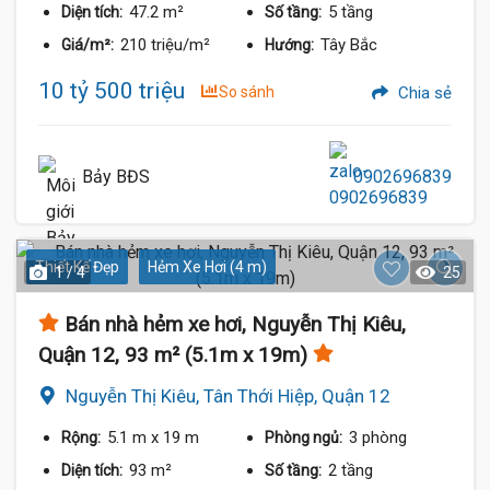
47.2 m²
5 tầng
Diện tích:
Số tầng:
210 triệu/m²
Tây Bắc
Giá/m²:
Hướng:
10 tỷ 500 triệu
So sánh
Chia sẻ
Bảy BĐS
0902696839
Thiết Kế Đẹp
Hẻm Xe Hơi (4 m)
1 / 4
25
Bán nhà hẻm xe hơi, Nguyễn Thị Kiêu,
Quận 12, 93 m² (5.1m x 19m)
Nguyễn Thị Kiêu, Tân Thới Hiệp, Quận 12
5.1 m
x 19 m
3 phòng
Rộng:
Phòng ngủ:
93 m²
2 tầng
Diện tích:
Số tầng: