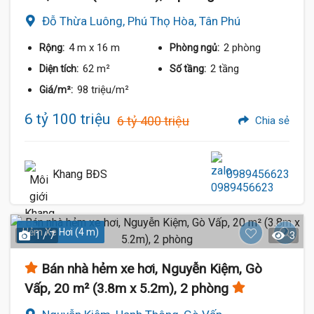
Đỗ Thừa Luông, Phú Thọ Hòa, Tân Phú
4 m
x 16 m
2 phòng
Rộng:
Phòng ngủ:
62 m²
2 tầng
Diện tích:
Số tầng:
98 triệu/m²
Giá/m²:
6 tỷ 100 triệu
6 tỷ 400 triệu
Chia sẻ
Khang BĐS
0989456623
Hẻm Xe Hơi (4 m)
1 / 7
3
Bán nhà hẻm xe hơi, Nguyễn Kiệm, Gò
Vấp, 20 m² (3.8m x 5.2m), 2 phòng