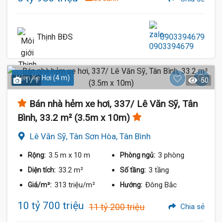
Thịnh BĐS
0903394679
Hẻm Xe Hơi (4 m)
1 / 1
50
Bán nhà hẻm xe hơi, 337/ Lê Văn Sỹ, Tân
Bình, 33.2 m² (3.5m x 10m)
Lê Văn Sỹ, Tân Sơn Hòa, Tân Bình
3.5 m
x 10 m
3 phòng
Rộng:
Phòng ngủ:
33.2 m²
3 tầng
Diện tích:
Số tầng:
313 triệu/m²
Đông Bắc
Giá/m²:
Hướng:
10 tỷ 700 triệu
11 tỷ 200 triệu
Chia sẻ