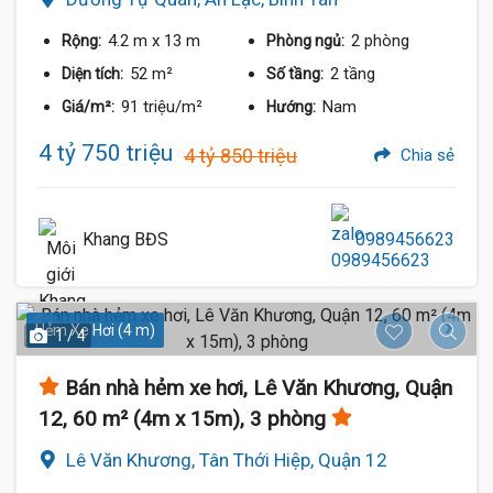
4.2 m
x 13 m
2 phòng
Rộng:
Phòng ngủ:
52 m²
2 tầng
Diện tích:
Số tầng:
91 triệu/m²
Nam
Giá/m²:
Hướng:
4 tỷ 750 triệu
4 tỷ 850 triệu
Chia sẻ
Khang BĐS
0989456623
Hẻm Xe Hơi (4 m)
1 / 4
Bán nhà hẻm xe hơi, Lê Văn Khương, Quận
12, 60 m² (4m x 15m), 3 phòng
Lê Văn Khương, Tân Thới Hiệp, Quận 12