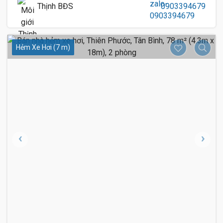
Thịnh BĐS
0903394679
Hẻm Xe Hơi (7 m)