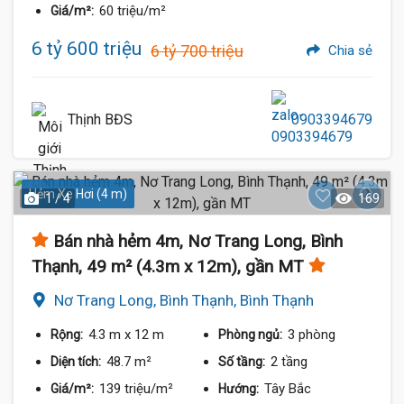
60 triệu/m²
Giá/m²:
6 tỷ 600 triệu
6 tỷ 700 triệu
Chia sẻ
Thịnh BĐS
0903394679
Hẻm Xe Hơi (4 m)
1 / 4
169
Bán nhà hẻm 4m, Nơ Trang Long, Bình
Thạnh, 49 m² (4.3m x 12m), gần MT
Nơ Trang Long, Bình Thạnh, Bình Thạnh
4.3 m
x 12 m
3 phòng
Rộng:
Phòng ngủ:
48.7 m²
2 tầng
Diện tích:
Số tầng:
139 triệu/m²
Tây Bắc
Giá/m²:
Hướng: