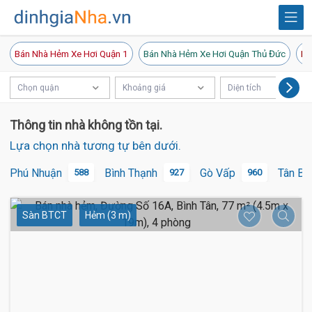
Bán Nhà Hẻm Xe Hơi Quận 1
Bán Nhà Hẻm Xe Hơi Quận Thủ Đức
Bá
Chọn quận
Khoảng giá
Diện tích
Thông tin nhà không tồn tại.
Lựa chọn nhà tương tự bên dưới.
Phú Nhuận
Bình Thạnh
Gò Vấp
Tân Bì
588
927
960
Sàn BTCT
Hẻm (3 m)