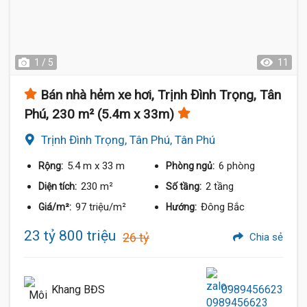
1 / 5
11
Bán nhà hẻm xe hơi, Trịnh Đình Trọng, Tân
Phú, 230 m² (5.4m x 33m)
Trịnh Đình Trọng, Tân Phú, Tân Phú
5.4 m
x 33 m
6 phòng
Rộng:
Phòng ngủ:
230 m²
2 tầng
Diện tích:
Số tầng:
97 triệu/m²
Đông Bắc
Giá/m²:
Hướng:
23 tỷ 800 triệu
26 tỷ
Chia sẻ
Khang BĐS
0989456623