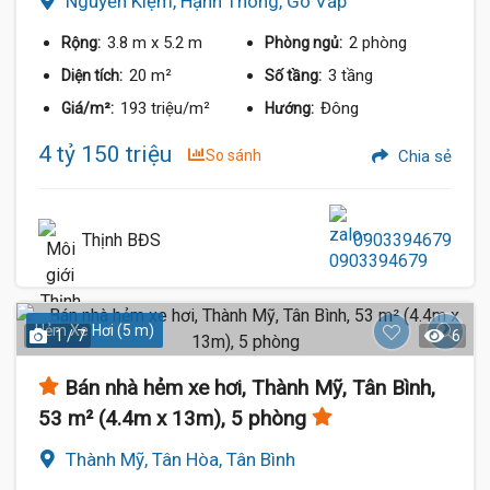
Nguyễn Kiệm, Hạnh Thông, Gò Vấp
3.8 m
x 5.2 m
2 phòng
Rộng:
Phòng ngủ:
20 m²
3 tầng
Diện tích:
Số tầng:
193 triệu/m²
Đông
Giá/m²:
Hướng:
4 tỷ 150 triệu
So sánh
Chia sẻ
Thịnh BĐS
0903394679
Hẻm Xe Hơi (5 m)
1 / 7
6
Bán nhà hẻm xe hơi, Thành Mỹ, Tân Bình,
53 m² (4.4m x 13m), 5 phòng
Thành Mỹ, Tân Hòa, Tân Bình