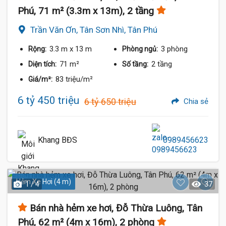
Phú, 71 m² (3.3m x 13m), 2 tầng
Trần Văn Ơn, Tân Sơn Nhì, Tân Phú
3.3 m
x 13 m
3 phòng
Rộng:
Phòng ngủ:
71 m²
2 tầng
Diện tích:
Số tầng:
83 triệu/m²
Giá/m²:
6 tỷ 450 triệu
6 tỷ 650 triệu
Chia sẻ
Khang BĐS
0989456623
Hẻm Xe Hơi (4 m)
1 / 4
37
Bán nhà hẻm xe hơi, Đỗ Thừa Luông, Tân
Phú, 62 m² (4m x 16m), 2 phòng