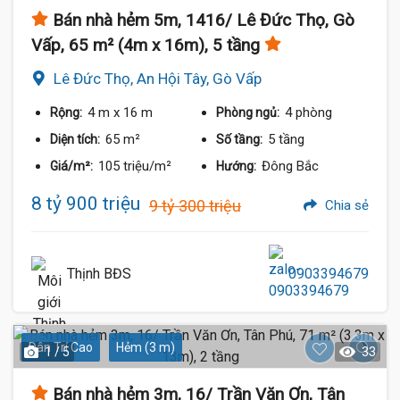
Bán nhà hẻm 5m, 1416/ Lê Đức Thọ, Gò
Vấp, 65 m² (4m x 16m), 5 tầng
Lê Đức Thọ, An Hội Tây, Gò Vấp
4 m
x 16 m
4 phòng
Rộng:
Phòng ngủ:
65 m²
5 tầng
Diện tích:
Số tầng:
105 triệu/m²
Đông Bắc
Giá/m²:
Hướng:
8 tỷ 900 triệu
9 tỷ 300 triệu
Chia sẻ
Thịnh BĐS
0903394679
Dân Trí Cao
Hẻm (3 m)
1 / 5
33
Bán nhà hẻm 3m, 16/ Trần Văn Ơn, Tân