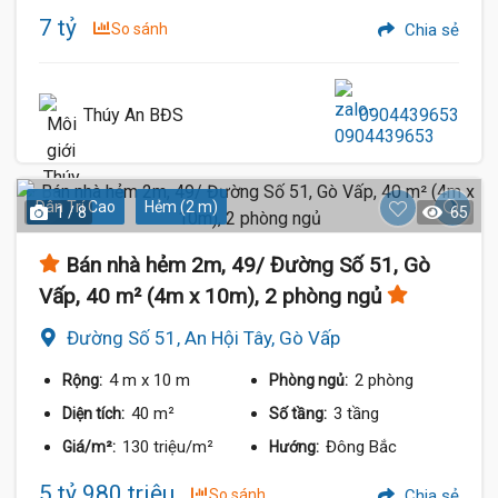
7 tỷ
So sánh
Chia sẻ
Thúy An BĐS
0904439653
Dân Trí Cao
Hẻm (2 m)
1 / 8
65
Bán nhà hẻm 2m, 49/ Đường Số 51, Gò
Vấp, 40 m² (4m x 10m), 2 phòng ngủ
Đường Số 51, An Hội Tây, Gò Vấp
4 m
x 10 m
2 phòng
Rộng:
Phòng ngủ:
40 m²
3 tầng
Diện tích:
Số tầng:
130 triệu/m²
Đông Bắc
Giá/m²:
Hướng:
5 tỷ 980 triệu
So sánh
Chia sẻ