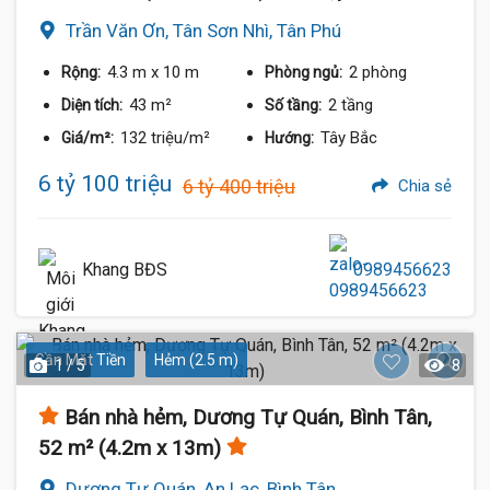
Trần Văn Ơn, Tân Sơn Nhì, Tân Phú
4.3 m
x 10 m
2 phòng
Rộng:
Phòng ngủ:
43 m²
2 tầng
Diện tích:
Số tầng:
132 triệu/m²
Tây Bắc
Giá/m²:
Hướng:
6 tỷ 100 triệu
6 tỷ 400 triệu
Chia sẻ
Khang BĐS
0989456623
Gần Mặt Tiền
Hẻm (2.5 m)
1 / 5
8
Bán nhà hẻm, Dương Tự Quán, Bình Tân,
52 m² (4.2m x 13m)
Dương Tự Quán, An Lạc, Bình Tân