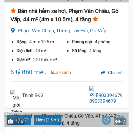
Bán nhà hẻm xe hơi, Phạm Văn Chiêu, Gò
Vấp, 44 m² (4m x 10.5m), 4 tầng
Phạm Văn Chiêu, Thông Tây Hội, Gò Vấp
4 m
x 10.5 m
4 phòng
Rộng:
Phòng ngủ:
44 m²
4 tầng
Diện tích:
Số tầng:
140 triệu/m²
Giá/m²:
6 tỷ 880 triệu
So sánh
Chia sẻ
Thịnh BĐS
0903394679
Sàn BTCT
Hẻm (3.5 m)
1 / 6
2