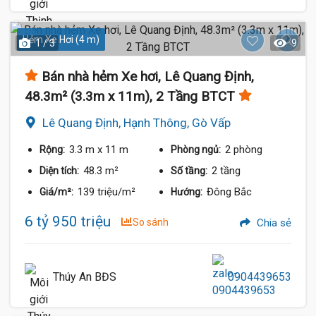
Hẻm Xe Hơi (4 m)
1 / 3
9
Bán nhà hẻm Xe hơi, Lê Quang Định,
48.3m² (3.3m x 11m), 2 Tầng BTCT
Lê Quang Định, Hạnh Thông, Gò Vấp
3.3 m
x 11 m
2 phòng
Rộng:
Phòng ngủ:
48.3 m²
2 tầng
Diện tích:
Số tầng:
139 triệu/m²
Đông Bắc
Giá/m²:
Hướng:
6 tỷ 950 triệu
So sánh
Chia sẻ
Thúy An BĐS
0904439653