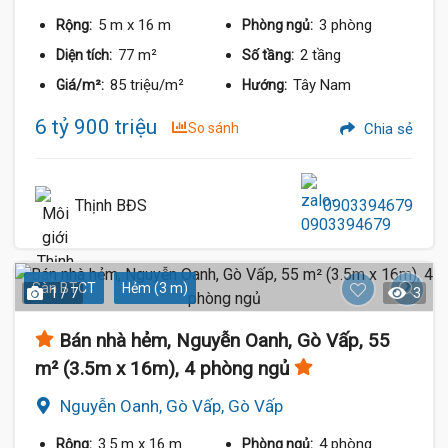
5 m
x 16 m
3 phòng
Rộng:
Phòng ngủ:
77 m²
2 tầng
Diện tích:
Số tầng:
85 triệu/m²
Tây Nam
Giá/m²:
Hướng:
6 tỷ 900 triệu
So sánh
Chia sẻ
Thịnh BĐS
0903394679
Sàn BTCT
Hẻm (3 m)
1 / 7
3
Bán nhà hẻm, Nguyễn Oanh, Gò Vấp, 55
m² (3.5m x 16m), 4 phòng ngủ
Nguyễn Oanh, Gò Vấp, Gò Vấp
3.5 m
x 16 m
4 phòng
Rộng:
Phòng ngủ: