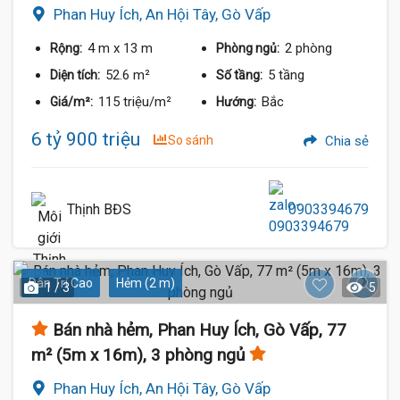
Phan Huy Ích, An Hội Tây, Gò Vấp
4 m
x 13 m
2 phòng
Rộng:
Phòng ngủ:
52.6 m²
5 tầng
Diện tích:
Số tầng:
115 triệu/m²
Bắc
Giá/m²:
Hướng:
6 tỷ 900 triệu
So sánh
Chia sẻ
Thịnh BĐS
0903394679
Dân Trí Cao
Hẻm (2 m)
1 / 3
5
Bán nhà hẻm, Phan Huy Ích, Gò Vấp, 77
m² (5m x 16m), 3 phòng ngủ
Phan Huy Ích, An Hội Tây, Gò Vấp