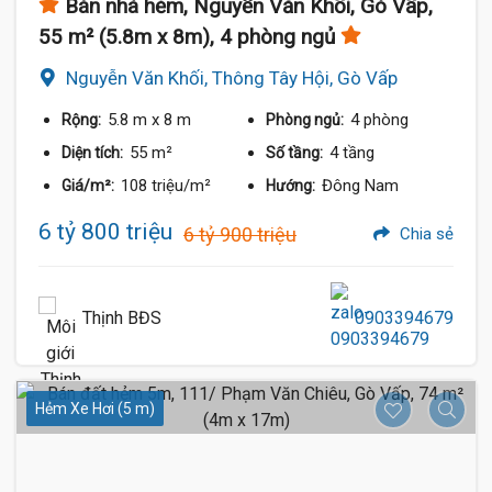
Bán nhà hẻm, Nguyễn Văn Khối, Gò Vấp,
55 m² (5.8m x 8m), 4 phòng ngủ
Nguyễn Văn Khối, Thông Tây Hội, Gò Vấp
5.8 m
x 8 m
4 phòng
Rộng:
Phòng ngủ:
55 m²
4 tầng
Diện tích:
Số tầng:
108 triệu/m²
Đông Nam
Giá/m²:
Hướng:
6 tỷ 800 triệu
6 tỷ 900 triệu
Chia sẻ
Thịnh BĐS
0903394679
Hẻm Xe Hơi (5 m)