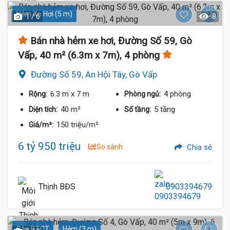
Hẻm Xe Hơi (5 m)
1 / 6
8
Bán nhà hẻm xe hơi, Đường Số 59, Gò
Vấp, 40 m² (6.3m x 7m), 4 phòng
Đường Số 59, An Hội Tây, Gò Vấp
6.3 m
x 7 m
4 phòng
Rộng:
Phòng ngủ:
40 m²
5 tầng
Diện tích:
Số tầng:
150 triệu/m²
Giá/m²:
6 tỷ 950 triệu
So sánh
Chia sẻ
Thịnh BĐS
0903394679
Sàn BTCT
Hẻm (3 m)