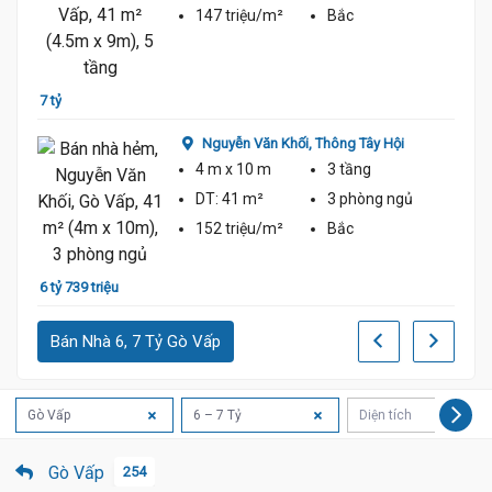
147 triệu/m²
Bắc
7 tỷ 2
7 tỷ
Nguyễn Văn Khối,
Thông Tây Hội
4 m
x 10 m
3 tầng
DT:
41 m²
3 phòng
ngủ
152 triệu/m²
Bắc
6 tỷ 4
6 tỷ 739 triệu
Bán Nhà 6, 7 Tỷ Gò Vấp
Gò Vấp
6 – 7 Tỷ
Diện tích
Gò Vấp
254