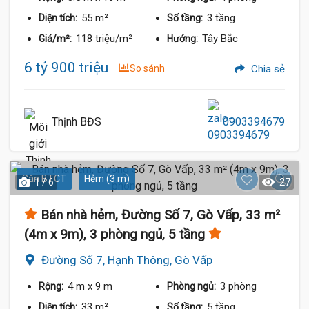
55 m²
3 tầng
Diện tích:
Số tầng:
118 triệu/m²
Tây Bắc
Giá/m²:
Hướng:
6 tỷ 900 triệu
So sánh
Chia sẻ
Thịnh BĐS
0903394679
Sàn BTCT
Hẻm (3 m)
1 / 6
27
Bán nhà hẻm, Đường Số 7, Gò Vấp, 33 m²
(4m x 9m), 3 phòng ngủ, 5 tầng
Đường Số 7, Hạnh Thông, Gò Vấp
4 m
x 9 m
3 phòng
Rộng:
Phòng ngủ:
33 m²
5 tầng
Diện tích:
Số tầng: