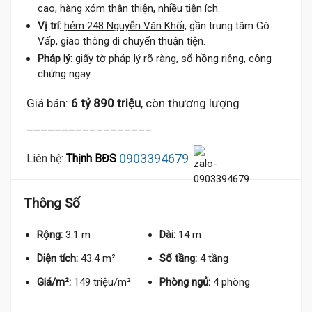
cao, hàng xóm thân thiện, nhiều tiện ích.
Vị trí:
hẻm 248 Nguyễn Văn Khối,
gần trung tâm Gò
Vấp, giao thông di chuyển thuận tiện.
Pháp lý:
giấy tờ pháp lý rõ ràng, sổ hồng riêng, công
chứng ngay.
Giá bán:
6 tỷ 890 triệu
, còn thương lượng
__________________
0903394679
Liên hệ:
Thịnh BĐS
Thông Số
 Tỷ
Rộng:
3.1 m
Dài:
14 m
Diện tích:
43.4 m²
Số tầng:
4 tầng
Giá/m²:
149 triệu/m²
Phòng ngủ:
4 phòng