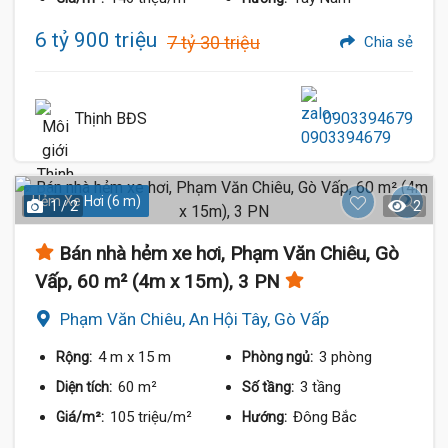
6 tỷ 900 triệu
7 tỷ 30 triệu
Chia sẻ
Thịnh BĐS
0903394679
Hẻm Xe Hơi (6 m)
1 / 2
2
Bán nhà hẻm xe hơi, Phạm Văn Chiêu, Gò
Vấp, 60 m² (4m x 15m), 3 PN
Phạm Văn Chiêu, An Hội Tây, Gò Vấp
4 m
x 15 m
3 phòng
Rộng:
Phòng ngủ:
60 m²
3 tầng
Diện tích:
Số tầng:
105 triệu/m²
Đông Bắc
Giá/m²:
Hướng: