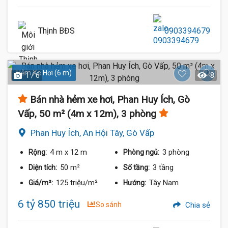
Thịnh BĐS
0903394679
Hẻm Xe Hơi (6 m)
1 / 6
8
Bán nhà hẻm xe hơi, Phan Huy Ích, Gò
Vấp, 50 m² (4m x 12m), 3 phòng
Phan Huy Ích, An Hội Tây, Gò Vấp
4 m
x 12 m
3 phòng
Rộng:
Phòng ngủ:
50 m²
3 tầng
Diện tích:
Số tầng:
125 triệu/m²
Tây Nam
Giá/m²:
Hướng:
6 tỷ 850 triệu
So sánh
Chia sẻ