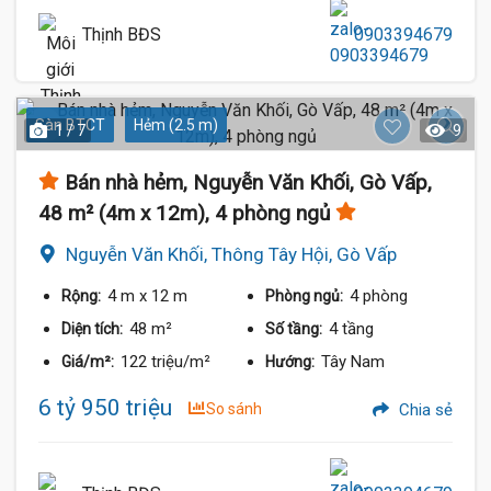
Thịnh BĐS
0903394679
Sàn BTCT
Hẻm (2.5 m)
1 / 7
9
Bán nhà hẻm, Nguyễn Văn Khối, Gò Vấp,
48 m² (4m x 12m), 4 phòng ngủ
Nguyễn Văn Khối, Thông Tây Hội, Gò Vấp
4 m
x 12 m
4 phòng
Rộng:
Phòng ngủ:
48 m²
4 tầng
Diện tích:
Số tầng:
122 triệu/m²
Tây Nam
Giá/m²:
Hướng:
6 tỷ 950 triệu
So sánh
Chia sẻ