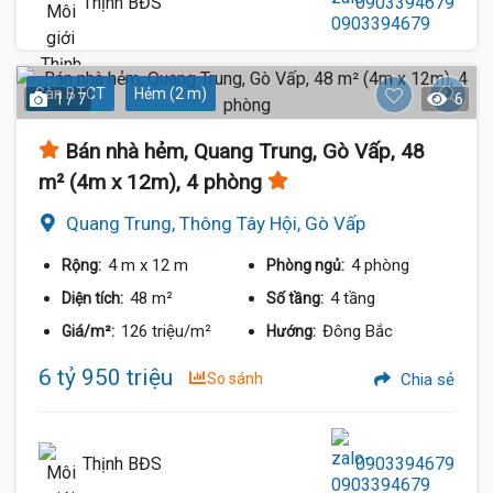
Thịnh BĐS
0903394679
Sàn BTCT
Hẻm (2 m)
1 / 7
6
Bán nhà hẻm, Quang Trung, Gò Vấp, 48
m² (4m x 12m), 4 phòng
Quang Trung, Thông Tây Hội, Gò Vấp
4 m
x 12 m
4 phòng
Rộng:
Phòng ngủ:
48 m²
4 tầng
Diện tích:
Số tầng:
126 triệu/m²
Đông Bắc
Giá/m²:
Hướng:
6 tỷ 950 triệu
So sánh
Chia sẻ
Thịnh BĐS
0903394679