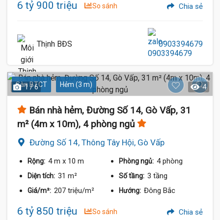
6 tỷ 900 triệu
So sánh
Chia sẻ
Thịnh BĐS
0903394679
Sàn BTCT
Hẻm (3 m)
1 / 6
4
Bán nhà hẻm, Đường Số 14, Gò Vấp, 31
m² (4m x 10m), 4 phòng ngủ
Đường Số 14, Thông Tây Hội, Gò Vấp
4 m
x 10 m
4 phòng
Rộng:
Phòng ngủ:
31 m²
3 tầng
Diện tích:
Số tầng:
207 triệu/m²
Đông Bắc
Giá/m²:
Hướng:
6 tỷ 850 triệu
So sánh
Chia sẻ