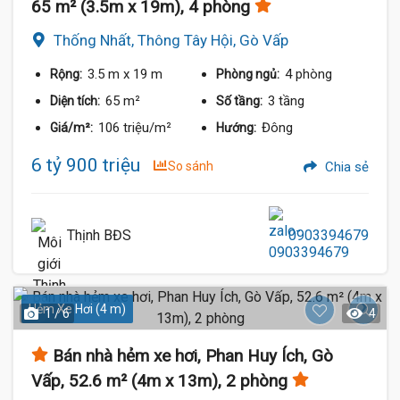
65 m² (3.5m x 19m), 4 phòng
Thống Nhất, Thông Tây Hội, Gò Vấp
3.5 m
x 19 m
4 phòng
Rộng:
Phòng ngủ:
65 m²
3 tầng
Diện tích:
Số tầng:
106 triệu/m²
Đông
Giá/m²:
Hướng:
6 tỷ 900 triệu
So sánh
Chia sẻ
Thịnh BĐS
0903394679
Hẻm Xe Hơi (4 m)
1 / 6
4
Bán nhà hẻm xe hơi, Phan Huy Ích, Gò
Vấp, 52.6 m² (4m x 13m), 2 phòng