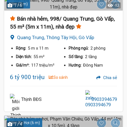
Hẻm (3 m)
1 / 6
13
Bán nhà hẻm, 998/ Quang Trung, Gò Vấp,
55 m² (5m x 11m), nhà đẹp
Quang Trung, Thông Tây Hội, Gò Vấp
5 m
x 11 m
2 phòng
Rộng:
Phòng ngủ:
55 m²
2 tầng
Diện tích:
Số tầng:
117 triệu/m²
Đông Nam
Giá/m²:
Hướng:
6 tỷ 900 triệu
So sánh
Chia sẻ
Thịnh BĐS
0903394679
Hẻm Xe Hơi (6 m)
1 / 4