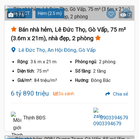
Sàn BTCT
Hẻm (2.5 m)
1 / 6
7
Bán nhà hẻm, Lê Đức Thọ, Gò Vấp, 75 m²
(3.6m x 21m), nhà đẹp, 2 phòng
Lê Đức Thọ, An Hội Đông, Gò Vấp
3.6 m
x 21 m
2 phòng
Rộng:
Phòng ngủ:
75 m²
2 tầng
Diện tích:
Số tầng:
84 triệu/m²
Đông Bắc
Giá/m²:
Hướng:
6 tỷ 890 triệu
So sánh
Chia sẻ
Thịnh BĐS
0903394679