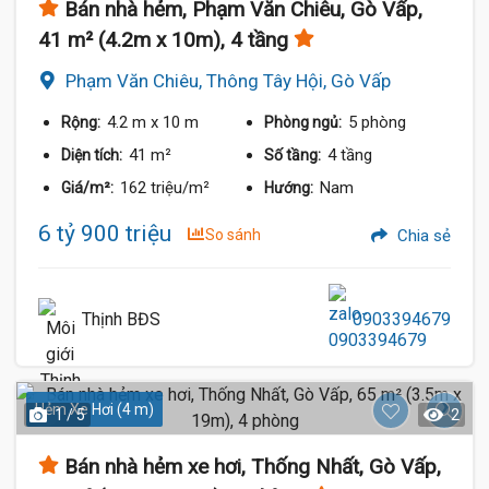
Bán nhà hẻm, Phạm Văn Chiêu, Gò Vấp,
41 m² (4.2m x 10m), 4 tầng
Phạm Văn Chiêu, Thông Tây Hội, Gò Vấp
4.2 m
x 10 m
5 phòng
Rộng:
Phòng ngủ:
41 m²
4 tầng
Diện tích:
Số tầng:
162 triệu/m²
Nam
Giá/m²:
Hướng:
6 tỷ 900 triệu
So sánh
Chia sẻ
Thịnh BĐS
0903394679
Hẻm Xe Hơi (4 m)
1 / 5
2
Bán nhà hẻm xe hơi, Thống Nhất, Gò Vấp,