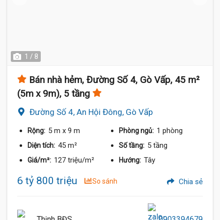
1 / 8
Bán nhà hẻm, Đường Số 4, Gò Vấp, 45 m²
(5m x 9m), 5 tầng
Đường Số 4, An Hội Đông, Gò Vấp
5 m
x 9 m
1 phòng
Rộng:
Phòng ngủ:
45 m²
5 tầng
Diện tích:
Số tầng:
127 triệu/m²
Tây
Giá/m²:
Hướng:
6 tỷ 800 triệu
So sánh
Chia sẻ
Thịnh BĐS
0903394679