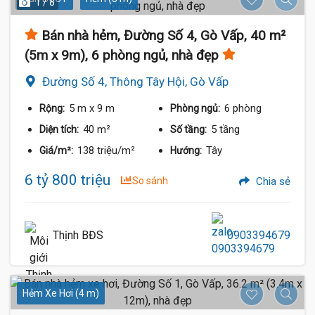
1 / 8
Bán nhà hẻm, Đường Số 4, Gò Vấp, 40 m²
(5m x 9m), 6 phòng ngủ, nhà đẹp
Đường Số 4, Thông Tây Hội, Gò Vấp
5 m
x 9 m
6 phòng
Rộng:
Phòng ngủ:
40 m²
5 tầng
Diện tích:
Số tầng:
138 triệu/m²
Tây
Giá/m²:
Hướng:
6 tỷ 800 triệu
So sánh
Chia sẻ
Thịnh BĐS
0903394679
Hẻm Xe Hơi (4 m)