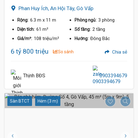
Phan Huy Ích, An Hội Tây, Gò Vấp
6.3 m
x 11 m
3 phòng
Rộng:
Phòng ngủ:
61 m²
2 tầng
Diện tích:
Số tầng:
108 triệu/m²
Đông Bắc
Giá/m²:
Hướng:
6 tỷ 800 triệu
So sánh
Chia sẻ
Thịnh BĐS
0903394679
Sàn BTCT
Hẻm (3 m)