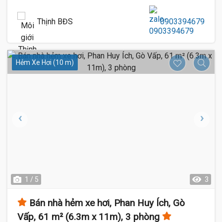
Thịnh BĐS
0903394679
Hẻm Xe Hơi (10 m)
1 / 5
3
Bán nhà hẻm xe hơi, Phan Huy Ích, Gò
Vấp, 61 m² (6.3m x 11m), 3 phòng