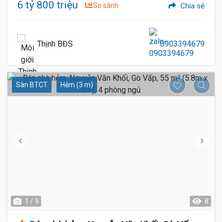
6 tỷ 800 triệu
So sánh
Chia sẻ
Thịnh BĐS
0903394679
Sàn BTCT
Hẻm (3 m)
1 / 9
8