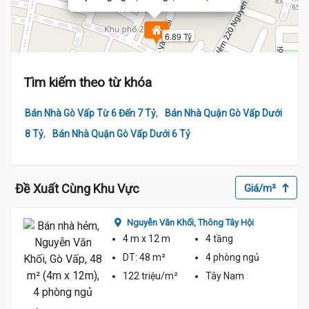
6.89 Tỷ
Tìm kiếm theo từ khóa
,
Bán Nhà Gò Vấp Từ 6 Đến 7 Tỷ
Bán Nhà Quận Gò Vấp Dưới
,
8 Tỷ
Bán Nhà Quận Gò Vấp Dưới 6 Tỷ
Đề Xuất Cùng Khu Vực
Giá/m²
Nguyễn Văn Khối,
Thông Tây Hội
4 m
x 12 m
4 tầng
DT:
48 m²
4 phòng
ngủ
122 triệu/m²
Tây Nam