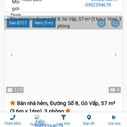
Sàn BTCT
Hẻm (3 m)
1 / 5
4
Bán nhà hẻm, Đường Số 8, Gò Vấp, 57 m²
(3.6m x 16m), 3 phòng
Đường Số 8, An Hội Đông, Gò Vấp
Thịnh BĐS
Lọc nhà
Bản đồ
Gửi nhà
Thịnh BĐS