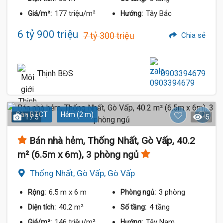
177 triệu/m²
Tây Bắc
Giá/m²:
Hướng:
6 tỷ 900 triệu
7 tỷ 300 triệu
Chia sẻ
Thịnh BĐS
0903394679
Sàn BTCT
Hẻm (2 m)
1 / 5
5
Bán nhà hẻm, Thống Nhất, Gò Vấp, 40.2
m² (6.5m x 6m), 3 phòng ngủ
Thống Nhất, Gò Vấp, Gò Vấp
6.5 m
x 6 m
3 phòng
Rộng:
Phòng ngủ:
40.2 m²
4 tầng
Diện tích:
Số tầng:
146 triệu/m²
Tây Nam
Giá/m²:
Hướng: