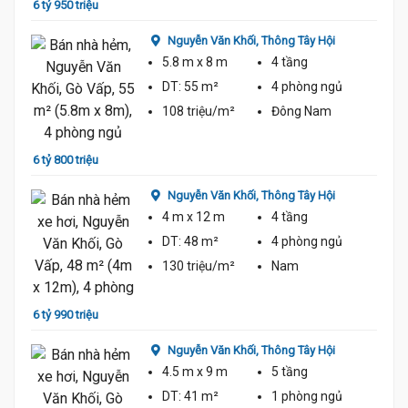
6 tỷ 950 triệu
6 tỷ 7
Nguyễn Văn Khối,
Thông Tây Hội
5.8 m
x 8 m
4 tầng
DT:
55 m²
4 phòng
ngủ
108 triệu/m²
Đông Nam
6 tỷ 800 triệu
6 tỷ 6
Nguyễn Văn Khối,
Thông Tây Hội
4 m
x 12 m
4 tầng
DT:
48 m²
4 phòng
ngủ
130 triệu/m²
Nam
6 tỷ 990 triệu
7 tỷ 2
Nguyễn Văn Khối,
Thông Tây Hội
4.5 m
x 9 m
5 tầng
DT:
41 m²
1 phòng
ngủ