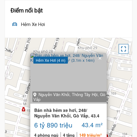
Điểm nổi bật
Hẻm Xe Hơi
 Tỷ
×
Hẻm Xe Hơi (4 m)
Nguyễn Văn Khối, Thông Tây Hội, Gò
Vấp
Bán nhà hẻm xe hơi, 248/
Nguyễn Văn Khối, Gò Vấp, 43.4
m² (3.1m x 14m)
6 tỷ 890 triệu
43.4 m²
4 phòng ngủ
4 tầng
149 triệu/m²