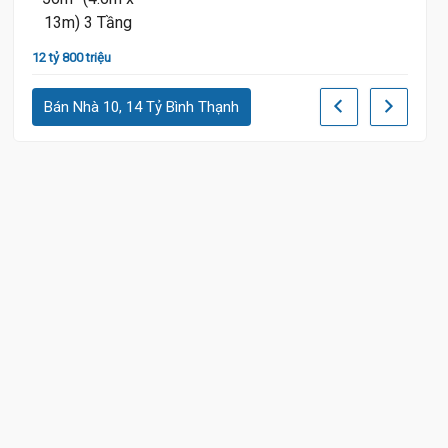
13 tỷ 6
12 tỷ 800 triệu
Bán Nhà 10, 14 Tỷ Bình Thạnh