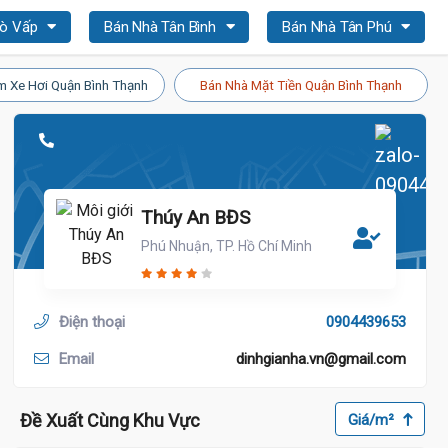
Gò Vấp
Bán Nhà Tân Bình
Bán Nhà Tân Phú
 Xe Hơi Quận Bình Thạnh
Bán Nhà Mặt Tiền Quận Bình Thạnh
Thúy An BĐS
Phú Nhuận, TP. Hồ Chí Minh
Điện thoại
0904439653
Email
dinhgianha.vn@gmail.com
Đề Xuất Cùng Khu Vực
Giá/m²