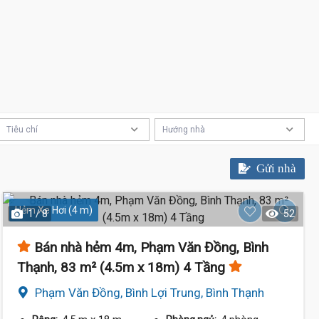
Tiêu chí
Hướng nhà
12.98 Tỷ
Gửi nhà
Hẻm Xe Hơi (4 m)
1 / 8
52
Bán nhà hẻm 4m, Phạm Văn Đồng, Bình
Thạnh, 83 m² (4.5m x 18m) 4 Tầng
Phạm Văn Đồng, Bình Lợi Trung, Bình Thạnh