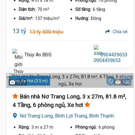
4 m
x 18 m
10 phòng
Rộng:
Phòng ngủ:
70 m²
6 tầng
Diện tích:
Số tầng:
157 triệu/m²
Đông
Giá/m²:
Hướng:
13 tỷ
13 tỷ 500 triệu
Chia sẻ
Thúy An BĐS
0904439653
Hẻm Xe Hơi (3.5 m)
1 / 7
120
Bán nhà Nơ Trang Long, 3 x 27m, 81.8 m²,
4 Tầng, 6 phòng ngủ, Xe hơi
12.95 Tỷ
Nơ Trang Long, Bình Lợi Trung, Bình Thạnh
3 m
x 27 m
6 phòng
Rộng:
Phòng ngủ: