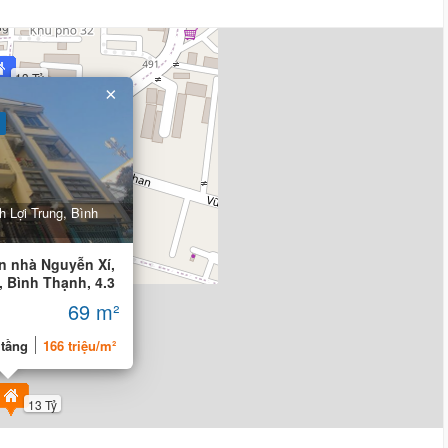
13 Tỷ
13 Tỷ
×
h Lợi Trung, Bình
n nhà Nguyễn Xí,
, Bình Thạnh, 4.3
69 m²
 tầng
166 triệu/m²
13 Tỷ