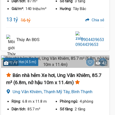
87 m²
3 tầng
Diện tích:
Số tầng:
140 triệu/m²
Tây Bắc
Giá/m²:
Hướng:
13 tỷ
16 tỷ
Chia sẻ
Thúy An BĐS
0904439653
Hẻm Xe Hơi (4.5 m)
1 / 1
42
Bán nhà hẻm Xe hơi, Ung Văn Khiêm, 85.7
m² (6.8m, nở hậu 10m x 11.4m)
Ung Văn Khiêm, Thạnh Mỹ Tây, Bình Thạnh
13 Tỷ
6.8 m
x 11.8 m
4 phòng
Rộng:
Phòng ngủ:
85.7 m²
2 tầng
Diện tích:
Số tầng: