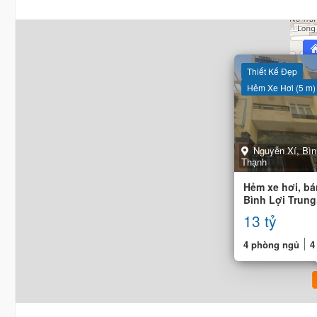
Thiết Kế Đẹp
Hẻm Xe Hơi (5 m)
Nguyễn Xí, Bìn
Thạnh
Hẻm xe hơi, bá
Bình Lợi Trung
x 16.8m
13 tỷ
4 phòng ngủ
4