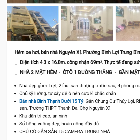
Hẻm xe hơi, bán nhà Nguyễn Xí, Phường Bình Lợi Trung Bì
_ Diện tích 4.3 x 16.8m, công nhận 69m². Thực tế đang s
_ NHÀ 2 MẶT HẺM - ÔTÔ 1 ĐƯỜNG THẲNG - GẦN MẶT
Nhà đẹp gồm Trệt, 2 lầu ,sân thượng trước sau, 4 phòng mas
Chủ kỹ lưỡng, tự xây để ở nên cực kì chắc chắn.
Bán nhà Bình Thạnh Dưới 15 Tỷ
: Gần Chung Cư Thủy Lợi, R
sạn, Trường THPT Thanh Đa, Chợ Nguyễn Xí,...
Khu dân trí cao, an ninh
Sổ hồng vuông đẹp, hoàn công đầy đủ.
CHỦ CÓ GẮN SẴN 15 CAMERA TRONG NHÀ