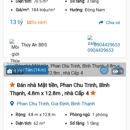
70.5 m²
3 tầng
Diện tích:
Số tầng:
184 triệu/m²
Đông Nam
Giá/m²:
Hướng:
13 tỷ
So sánh
Chia sẻ
Thúy An BĐS
0904439653
Nhà Mặt Tiền (14 m)
1 / 1
9
Bán nhà Mặt tiền, Phan Chu Trinh, Bình
Thạnh, 4.8m x 12.8m , nhà Cấp 4
Phan Chu Trinh, Gia Định, Bình Thạnh
4.8 m
x 12.8 m
1 phòng
Rộng:
Phòng ngủ:
62 m²
1 tầng
Diện tích:
Số tầng: