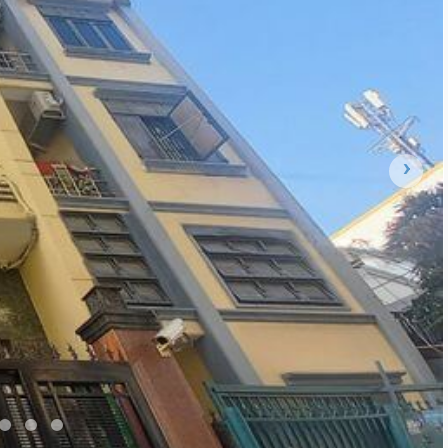
Tăng Bạt Hổ,
Bình Lợi Trung
4 m
x 15 m
4 tầng
DT:
57 m²
4 phòng
ng
165 triệu/m²
Đông Bắc
10 tỷ 500 triệu
Nguyên Hồng,
Bình Lợi Trung
7.3 m
x 10 m
1 tầng
DT:
104.2 m²
3 phòng
ng
101 triệu/m²
Đông
10 tỷ 500 triệu
Lê Quang Định,
Bình Lợi Trung
4.9 m
x 20 m
4 tầng