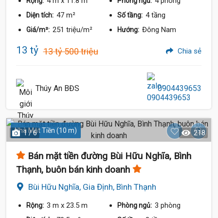
4 m
x 11.8 m
4 phòng
Rộng:
Phòng ngủ:
47 m²
4 tầng
Diện tích:
Số tầng:
251 triệu/m²
Đông Nam
Giá/m²:
Hướng:
13 tỷ
13 tỷ 500 triệu
Chia sẻ
Thúy An BĐS
0904439653
Nhà Mặt Tiền (10 m)
1 / 6
218
Bán mặt tiền đường Bùi Hữu Nghĩa, Bình
Thạnh, buôn bán kinh doanh
Bùi Hữu Nghĩa, Gia Định, Bình Thạnh
3 m
x 23.5 m
3 phòng
Rộng:
Phòng ngủ: