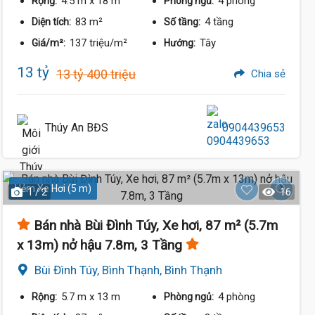
4.5 m
x 18 m
4 phòng
Rộng:
Phòng ngủ:
83 m²
4 tầng
Diện tích:
Số tầng:
137 triệu/m²
Tây
Giá/m²:
Hướng:
13 tỷ
13 tỷ 400 triệu
Chia sẻ
Thúy An BĐS
0904439653
Hẻm Xe Hơi (5 m)
1 / 2
16
Bán nhà Bùi Đình Túy, Xe hơi, 87 m² (5.7m
x 13m) nở hậu 7.8m, 3 Tầng
13 Tỷ
Bùi Đình Túy, Bình Thạnh, Bình Thạnh
5.7 m
x 13 m
4 phòng
Rộng:
Phòng ngủ: