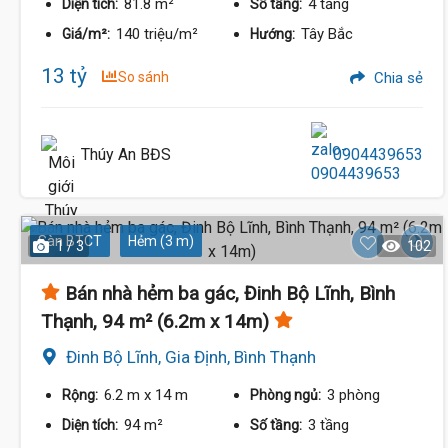
81.8 m²
4 tầng
Diện tích:
Số tầng:
13 Tỷ
140 triệu/m²
Tây Bắc
Giá/m²:
Hướng:
13 tỷ
So sánh
Chia sẻ
Thúy An BĐS
0904439653
Sàn BTCT
Hẻm (3 m)
1 / 3
102
Bán nhà hẻm ba gác, Đinh Bộ Lĩnh, Bình
Thạnh, 94 m² (6.2m x 14m)
Đinh Bộ Lĩnh, Gia Định, Bình Thạnh
6.2 m
x 14 m
3 phòng
Rộng:
Phòng ngủ:
94 m²
3 tầng
Diện tích:
Số tầng: