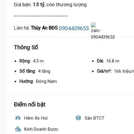
Giá bán:
13 tỷ
, còn thương lượng
__________________
0904439653
Liên hệ:
Thúy An BĐS
Thông Số
Rộng:
4.3 m
Dài:
16.8 m
Số tầng:
4 tầng
Giá/m²:
166 triệu
Hướng:
Đông Nam
12.9 Tỷ
Điểm nổi bật
Hẻm Xe Hơi
Sàn BTCT
Kinh Doanh Được