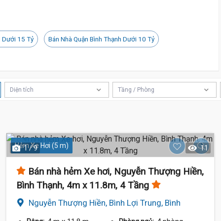
 Dưới 15 Tỷ
Bán Nhà Quận Bình Thạnh Dưới 10 Tỷ
Diện tích
Tầng / Phòng
Hẻm Xe Hơi (5 m)
1 / 9
11
Bán nhà hẻm Xe hơi, Nguyễn Thượng Hiền,
Bình Thạnh, 4m x 11.8m, 4 Tầng
Nguyễn Thượng Hiền, Bình Lợi Trung, Bình
Thạnh