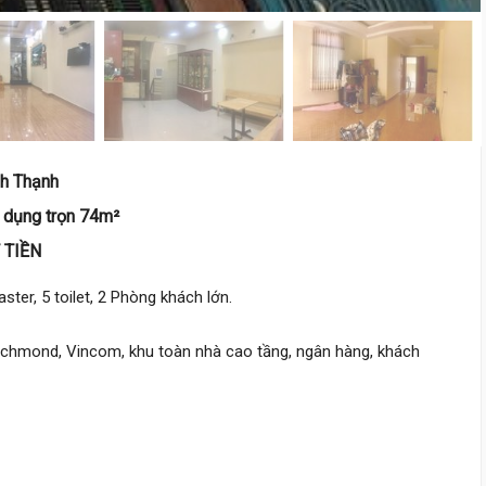
DT:
96.6 m²
13 phòng
ng
144 triệu/m²
Nam
15 tỷ 800 triệu
Nguyên Hồng,
Bình Lợi Trung
nh Thạnh
4 m
x 18 m
3 tầng
ử dụng trọn 74m²
DT:
72 m²
4 phòng
ng
209 triệu/m²
Tây Bắc
 TIỀN
ter, 5 toilet, 2 Phòng khách lớn.
15 tỷ 880 triệu
ichmond, Vincom, khu toàn nhà cao tầng, ngân hàng, khách
Phạm Văn Đồng,
Bình Lợi Tru
4 m
x 18 m
6 tầng
DT:
70 m²
10 phòng
ng
157 triệu/m²
Đông