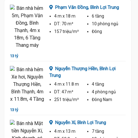
Phạm Văn Đồng,
Bình Lợi Trung
4 m
x 18 m
6 tầng
ủ
DT:
70 m²
10 phòng
ngủ
157 triệu/m²
Đông
13 tỷ 3
13 tỷ
Nguyễn Thượng Hiền,
Bình Lợi
Trung
4 m
x 11.8 m
4 tầng
ủ
DT:
47 m²
4 phòng
ngủ
251 triệu/m²
Đông Nam
13 tỷ
12 tỷ 5
Nguyễn Xí,
Bình Lợi Trung
4 m
x 13 m
7 tầng