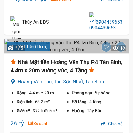
Thúy An BĐS
0904439653
Nhà Mặt Tiền (16 m)
1 / 5
19
Nhà Mặt tiền Hoàng Văn Thụ P.4 Tân Bình,
4.4m x 20m vuông vức, 4 Tầng
Hoàng Văn Thụ, Tân Sơn Nhất, Tân Bình
4.4 m
x 20 m
5 phòng
Rộng:
Phòng ngủ:
68.2 m²
4 tầng
Diện tích:
Số tầng:
372 triệu/m²
Tây Bắc
Giá/m²:
Hướng:
26 tỷ
So sánh
Chia sẻ