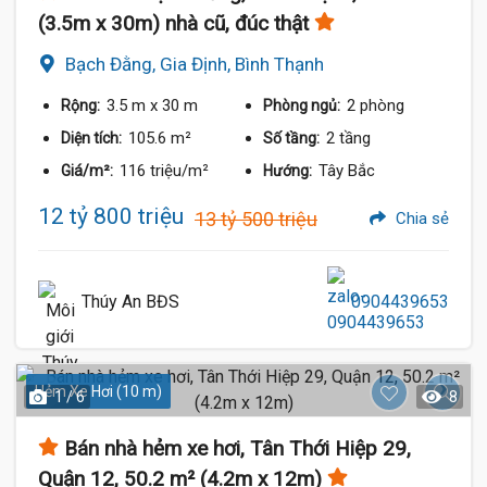
(3.5m x 30m) nhà cũ, đúc thật
Bạch Đằng, Gia Định, Bình Thạnh
3.5 m
x 30 m
2 phòng
Rộng:
Phòng ngủ:
105.6 m²
2 tầng
Diện tích:
Số tầng:
116 triệu/m²
Tây Bắc
Giá/m²:
Hướng:
12 tỷ 800 triệu
13 tỷ 500 triệu
Chia sẻ
Thúy An BĐS
0904439653
Hẻm Xe Hơi (10 m)
1 / 6
8
Bán nhà hẻm xe hơi, Tân Thới Hiệp 29,
Quận 12, 50.2 m² (4.2m x 12m)