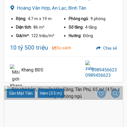
Hoàng Văn Hợp, An Lạc, Bình Tân
4.7 m
x 19 m
9 phòng
Rộng:
Phòng ngủ:
86 m²
4 tầng
Diện tích:
Số tầng:
122 triệu/m²
Đông
Giá/m²:
Hướng:
10 tỷ 500 triệu
So sánh
Chia sẻ
Khang BĐS
0989456623
Gần Mặt Tiền
Hẻm (3.5 m)