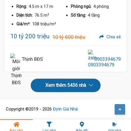
4.5 m
x 17 m
4 phòng
Rộng:
Phòng ngủ:
76.5 m²
4 tầng
Diện tích:
Số tầng:
108 triệu/m²
Giá/m²:
10 tỷ 200 triệu
10 tỷ 600 triệu
Chia sẻ
Thịnh BĐS
0903394679
Xem thêm 5436 nhà
Copyright ©2019 - 2026
Định Giá Nhà
Bán nhà
Lọc nhà
Bản đồ
Gửi nhà