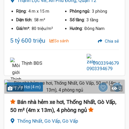
Thạnh Lộc 48, An Phú Đông, Quận 12
4 m
x 15 m
3 phòng
Rộng:
Phòng ngủ:
58 m²
3 tầng
Diện tích:
Số tầng:
80 triệu/m²
Đông Nam
Giá/m²:
Hướng:
5 tỷ 600 triệu
So sánh
Chia sẻ
Thịnh BĐS
0903394679
Hẻm Xe Hơi (4 m)
1 / 7
2
Bán nhà hẻm xe hơi, Thống Nhất, Gò Vấp,
50 m² (4m x 13m), 4 phòng ngủ
Thống Nhất, Gò Vấp, Gò Vấp