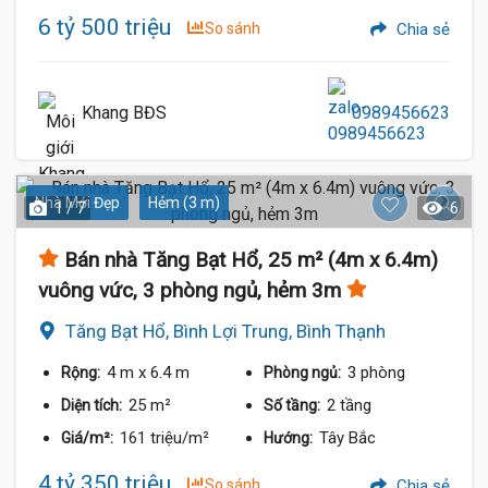
6 tỷ 500 triệu
So sánh
Chia sẻ
Khang BĐS
0989456623
Nhà Mới Đẹp
Hẻm (3 m)
1 / 7
6
Bán nhà Tăng Bạt Hổ, 25 m² (4m x 6.4m)
vuông vức, 3 phòng ngủ, hẻm 3m
Tăng Bạt Hổ, Bình Lợi Trung, Bình Thạnh
4 m
x 6.4 m
3 phòng
Rộng:
Phòng ngủ:
25 m²
2 tầng
Diện tích:
Số tầng:
161 triệu/m²
Tây Bắc
Giá/m²:
Hướng:
4 tỷ 350 triệu
So sánh
Chia sẻ