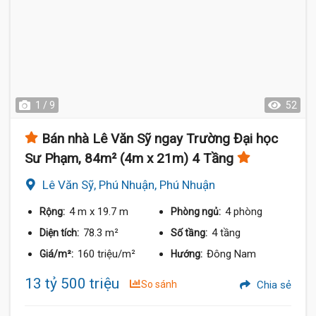
1 / 9
52
Bán nhà Lê Văn Sỹ ngay Trường Đại học
Sư Phạm, 84m² (4m x 21m) 4 Tầng
Lê Văn Sỹ, Phú Nhuận, Phú Nhuận
4 m
x 19.7 m
4 phòng
Rộng:
Phòng ngủ:
78.3 m²
4 tầng
Diện tích:
Số tầng:
160 triệu/m²
Đông Nam
Giá/m²:
Hướng:
13 tỷ 500 triệu
So sánh
Chia sẻ