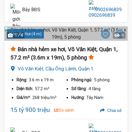
Bảy BĐS
0902696839
Hẻm Xe Hơi (4 m)
1 / 4
9
Bán nhà hẻm xe hơi, Võ Văn Kiệt, Quận 1,
57.2 m² (3.6m x 19m), 5 phòng
Võ Văn Kiệt, Cầu Ông Lãnh, Quận 1
3.6 m
x 19 m
5 phòng
Rộng:
Phòng ngủ:
57.2 m²
4 tầng
Diện tích:
Số tầng:
268 triệu/m²
Tây Nam
Giá/m²:
Hướng:
15 tỷ 900 triệu
So sánh
Chia sẻ