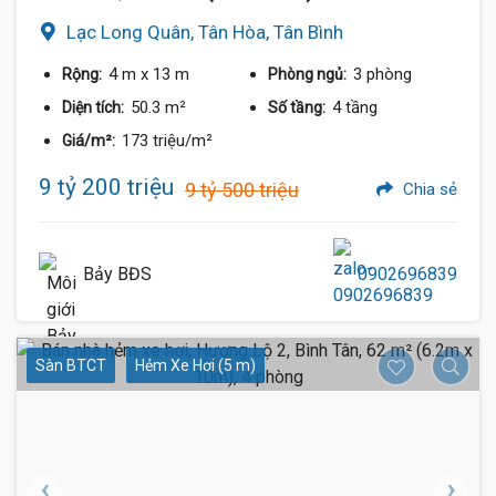
Lạc Long Quân, Tân Hòa, Tân Bình
4 m
x 13 m
3 phòng
Rộng:
Phòng ngủ:
50.3 m²
4 tầng
Diện tích:
Số tầng:
173 triệu/m²
Giá/m²:
9 tỷ 200 triệu
9 tỷ 500 triệu
Chia sẻ
Bảy BĐS
0902696839
Sàn BTCT
Hẻm Xe Hơi (5 m)