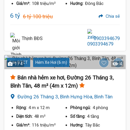
108 triệu/m²
Đông Bắc
Giá/m²:
Hướng:
6 tỷ
6 tỷ 100 triệu
Chia sẻ
Thịnh BĐS
0903394679
Sàn BTCT
Hẻm Xe Hơi (6 m)
1 / 4
4
Bán nhà hẻm xe hơi, Đường 26 Tháng 3,
Bình Tân, 48 m² (4m x 12m)
Đường 26 Tháng 3, Bình Hưng Hòa, Bình Tân
4 m
x 12 m
4 phòng
Rộng:
Phòng ngủ:
48 m²
4 tầng
Diện tích:
Số tầng:
116 triệu/m²
Tây Bắc
Giá/m²:
Hướng: