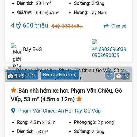
28.1 m²
2 tầng
Diện tích:
Số tầng:
164 triệu/m²
Tây Nam
Giá/m²:
Hướng:
4 tỷ 600 triệu
4 tỷ 990 triệu
Chia sẻ
Bảy BĐS
0902696839
Gần Mặt Tiền
Hẻm Xe Hơi (4 m)
1 / 5
16
Bán nhà hẻm xe hơi, Phạm Văn Chiêu, Gò
Vấp, 53 m² (4.5m x 12m)
Phạm Văn Chiêu, An Hội Tây, Gò Vấp
4.5 m
x 12 m
2 phòng
Rộng:
Phòng ngủ:
53 m²
2 tầng
Diện tích:
Số tầng: