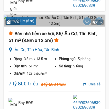
Bảy BĐS
0902696839
Hẻm Xe Hơi (6 m)
1 / 6
52
Bán nhà hẻm xe hơi, 86/ Âu Cơ, Tân Bình,
51 m² (3.8m x 13.5m)
Âu Cơ, Tân Hòa, Tân Bình
3.8 m
x 13.5 m
5 phòng
Rộng:
Phòng ngủ:
51 m²
5 tầng
Diện tích:
Số tầng:
129 triệu/m²
Giá/m²:
7 tỷ 800 triệu
8 tỷ 500 triệu
Chia sẻ
Bảy BĐS
0902696839