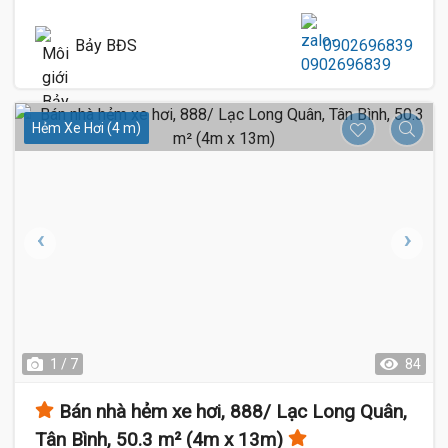
Bảy BĐS
0902696839
Hẻm Xe Hơi (4 m)
1 / 7
84
Bán nhà hẻm xe hơi, 888/ Lạc Long Quân,
Tân Bình, 50.3 m² (4m x 13m)