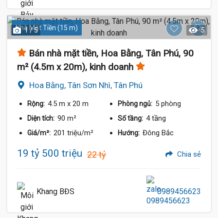
Nhà Mặt Tiền (15 m)
1 / 5
5
Bán nhà mặt tiền, Hoa Bằng, Tân Phú, 90
m² (4.5m x 20m), kinh doanh
Hoa Bằng, Tân Sơn Nhì, Tân Phú
4.5 m
x 20 m
5 phòng
Rộng:
Phòng ngủ:
90 m²
4 tầng
Diện tích:
Số tầng:
201 triệu/m²
Đông Bắc
Giá/m²:
Hướng:
19 tỷ 500 triệu
22 tỷ
Chia sẻ
Khang BĐS
0989456623