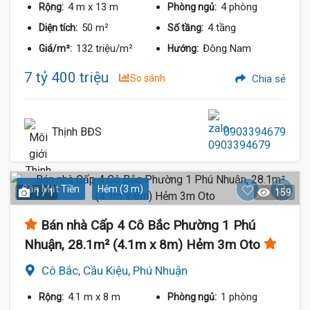
4 m
x 13 m
4 phòng
Rộng:
Phòng ngủ:
50 m²
4 tầng
Diện tích:
Số tầng:
132 triệu/m²
Đông Nam
Giá/m²:
Hướng:
7 tỷ 400 triệu
So sánh
Chia sẻ
Thịnh BĐS
0903394679
Gần Mặt Tiền
Hẻm (3 m)
1 / 1
159
Bán nhà Cấp 4 Cô Bắc Phường 1 Phú
Nhuận, 28.1m² (4.1m x 8m) Hẻm 3m Oto
Cô Bắc, Cầu Kiệu, Phú Nhuận
4.1 m
x 8 m
1 phòng
Rộng:
Phòng ngủ: