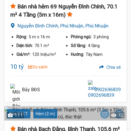
Bán nhà hẻm 69 Nguyễn Đình Chính, 70.1
m² 4 Tầng (5m x 16m)
Nguyễn Đình Chính, Phú Nhuận, Phú Nhuận
5 m
x 16 m
3 phòng
Rộng:
Phòng ngủ:
70.1 m²
4 tầng
Diện tích:
Số tầng:
120 triệu/m²
Tây Nam
Giá/m²:
Hướng:
10 tỷ
So sánh
Chia sẻ
4.35 Tỷ
Bảy BĐS
0902696839
Sàn BTCT
Hẻm (2 m)
1 / 1
12
Bán nhà Bạch Đằng, Bình Thạnh, 105.6 m²