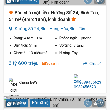
1 / 8
3
Bán nhà mặt tiền, Đường Số 24, Bình Tân,
51 m² (4m x 13m), kinh doanh
Đường Số 24, Bình Hưng Hòa, Bình Tân
4 m
x 13 m
3 phòng
Rộng:
Phòng ngủ:
51 m²
3 tầng
Diện tích:
Số tầng:
113 triệu/m²
Tây
Giá/m²:
Hướng:
6 tỷ 600 triệu
So sánh
Chia sẻ
Khang BĐS
0989456623
Hẻm Thông
Hẻm (3 m)
1 / 5
93