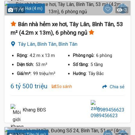
Hẻm Xe Hơi (4 m)
1 / 6
3
Bán nhà hẻm xe hơi, Tây Lân, Bình Tân, 53
m² (4.2m x 13m), 6 phòng ngủ
Tây Lân, Bình Tân, Bình Tân
4.2 m
x 13 m
6 phòng
Rộng:
Phòng ngủ:
53 m²
5 tầng
Diện tích:
Số tầng:
99 triệu/m²
Tây Bắc
Giá/m²:
Hướng:
6 tỷ 500 triệu
So sánh
Chia sẻ
Khang BĐS
0989456623
Nhà Mặt Tiền (6 m)