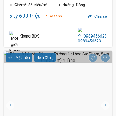
86 triệu/m²
Đông
Giá/m²:
Hướng:
5 tỷ 600 triệu
So sánh
Chia sẻ
Khang BĐS
0989456623
Gần Mặt Tiền
Hẻm (2 m)