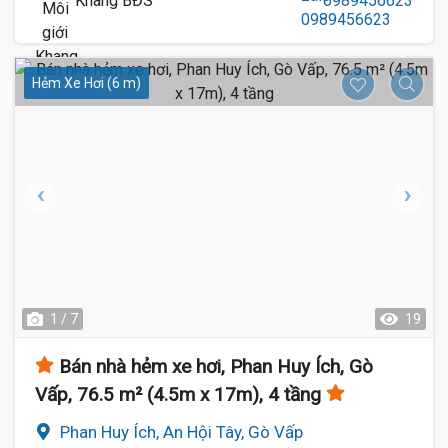
Khang BĐS
0989456623
Hẻm Xe Hơi (6 m)
1 / 7
19
Bán nhà hẻm xe hơi, Phan Huy Ích, Gò
Vấp, 76.5 m² (4.5m x 17m), 4 tầng
Phan Huy Ích, An Hội Tây, Gò Vấp