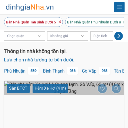
Bán Nhà Quận Tân Bình Dưới 5 Tỷ
Bán Nhà Quận Phú Nhuận Dưới 8 Tỷ
Chọn quận
Khoảng giá
Diện tích
Thông tin nhà không tồn tại.
Lựa chọn nhà tương tự bên dưới.
Phú Nhuận
Bình Thạnh
Gò Vấp
Tân Bì
589
936
963
Sàn BTCT
Hẻm Xe Hơi (4 m)