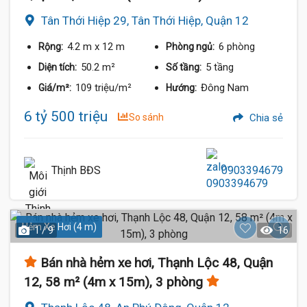
Tân Thới Hiệp 29, Tân Thới Hiệp, Quận 12
4.2 m
x 12 m
6 phòng
Rộng:
Phòng ngủ:
50.2 m²
5 tầng
Diện tích:
Số tầng:
109 triệu/m²
Đông Nam
Giá/m²:
Hướng:
6 tỷ 500 triệu
So sánh
Chia sẻ
Thịnh BĐS
0903394679
Hẻm Xe Hơi (4 m)
1 / 9
16
Bán nhà hẻm xe hơi, Thạnh Lộc 48, Quận
12, 58 m² (4m x 15m), 3 phòng