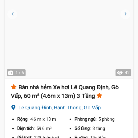
1 / 6
42
Bán nhà hẻm Xe hơi Lê Quang Định, Gò
Vấp, 60 m² (4.6m x 13m) 3 Tầng
Lê Quang Định, Hạnh Thông, Gò Vấp
4.6 m
x 13 m
5 phòng
Rộng:
Phòng ngủ:
59.6 m²
3 tầng
Diện tích:
Số tầng:
123 triệu/m²
Tây Bắc
Giá/m²:
Hướng: