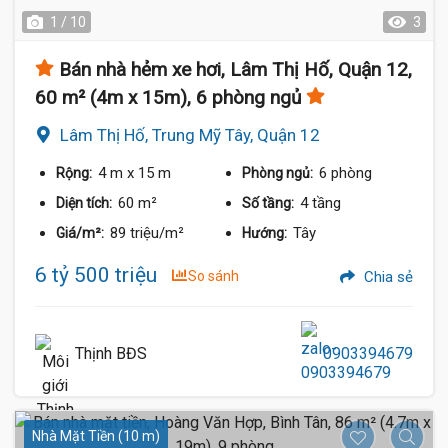
1 / 10
3
Bán nhà hẻm xe hơi, Lâm Thị Hố, Quận 12,
60 m² (4m x 15m), 6 phòng ngủ
Lâm Thị Hố, Trung Mỹ Tây, Quận 12
4 m
x 15 m
6 phòng
Rộng:
Phòng ngủ:
60 m²
4 tầng
Diện tích:
Số tầng:
89 triệu/m²
Tây
Giá/m²:
Hướng:
6 tỷ 500 triệu
So sánh
Chia sẻ
Thịnh BĐS
0903394679
Nhà Mặt Tiền (10 m)