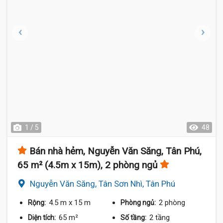
1 / 5
48
Bán nhà hẻm, Nguyễn Văn Săng, Tân Phú,
65 m² (4.5m x 15m), 2 phòng ngủ
Nguyễn Văn Săng, Tân Sơn Nhì, Tân Phú
4.5 m
x 15 m
2 phòng
Rộng:
Phòng ngủ:
65 m²
2 tầng
Diện tích:
Số tầng: