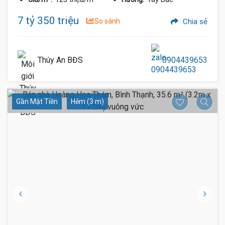
7 tỷ 350 triệu
So sánh
Chia sẻ
Thúy An BĐS
0904439653
Gần Mặt Tiền
Hẻm (3 m)