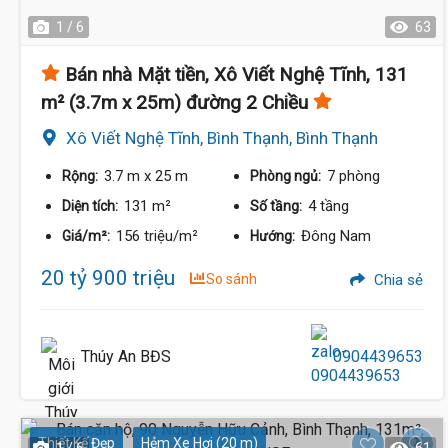
1 / 6
63
Bán nhà Mặt tiền, Xô Viết Nghệ Tĩnh, 131
m² (3.7m x 25m) đường 2 Chiều
Xô Viết Nghệ Tĩnh, Bình Thạnh, Bình Thạnh
3.7 m
x 25 m
7 phòng
Rộng:
Phòng ngủ:
131 m²
4 tầng
Diện tích:
Số tầng:
156 triệu/m²
Đông Nam
Giá/m²:
Hướng:
20 tỷ 900 triệu
So sánh
Chia sẻ
Thúy An BĐS
0904439653
Thiết Kế Đẹp
Hẻm Xe Hơi (20 m)