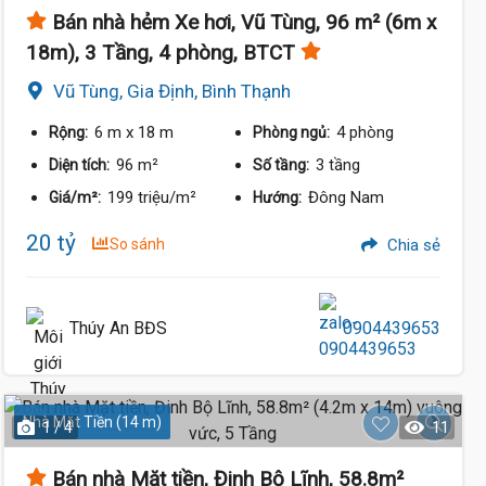
Bán nhà hẻm Xe hơi, Vũ Tùng, 96 m² (6m x
18m), 3 Tầng, 4 phòng, BTCT
Vũ Tùng, Gia Định, Bình Thạnh
6 m
x 18 m
4 phòng
Rộng:
Phòng ngủ:
96 m²
3 tầng
Diện tích:
Số tầng:
199 triệu/m²
Đông Nam
Giá/m²:
Hướng:
20 tỷ
So sánh
Chia sẻ
Thúy An BĐS
0904439653
Nhà Mặt Tiền (14 m)
1 / 4
11
Bán nhà Mặt tiền, Đinh Bộ Lĩnh, 58.8m²