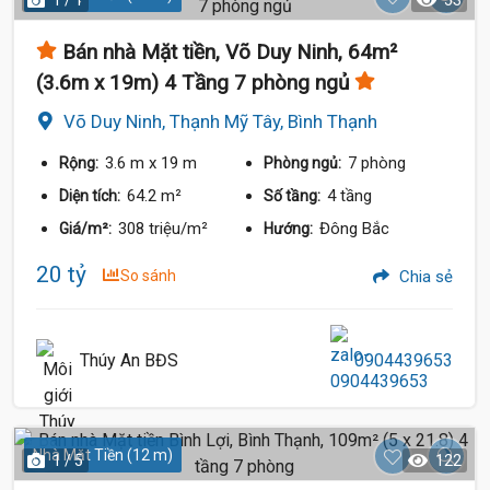
1 / 1
53
Bán nhà Mặt tiền, Võ Duy Ninh, 64m²
(3.6m x 19m) 4 Tầng 7 phòng ngủ
Võ Duy Ninh, Thạnh Mỹ Tây, Bình Thạnh
3.6 m
x 19 m
7 phòng
Rộng:
Phòng ngủ:
64.2 m²
4 tầng
Diện tích:
Số tầng:
308 triệu/m²
Đông Bắc
Giá/m²:
Hướng:
20 Tỷ
20 tỷ
So sánh
Chia sẻ
Thúy An BĐS
0904439653
Nhà Mặt Tiền (12 m)
1 / 5
122