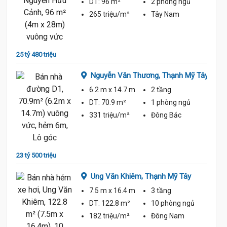
ủ
DT:
96 m²
2 phòng
ngủ
265 triệu/m²
Tây Nam
25 tỷ 480 triệu
23 tỷ
Nguyễn Văn Thương,
Thạnh Mỹ Tây
6.2 m
x 14.7 m
2 tầng
ủ
DT:
70.9 m²
1 phòng
ngủ
331 triệu/m²
Đông Bắc
23 tỷ 500 triệu
23 tỷ
Ung Văn Khiêm,
Thạnh Mỹ Tây
7.5 m
x 16.4 m
3 tầng
ủ
DT:
122.8 m²
10 phòng
ngủ
182 triệu/m²
Đông Nam