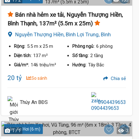
1 / 2
153
Bán nhà hẻm xe tải, Nguyễn Thượng Hiền,
Bình Thạnh, 137m² (5.5m x 25m)
Nguyễn Thượng Hiền, Bình Lợi Trung, Bình
Thạnh
5.5 m
x 25 m
6 phòng
Rộng:
Phòng ngủ:
137 m²
2 tầng
Diện tích:
Số tầng:
146 triệu/m²
Tây Bắc
Giá/m²:
Hướng:
20 tỷ
So sánh
Chia sẻ
Thúy An BĐS
0904439653
Hẻm Xe Hơi (6 m)
1 / 1
3