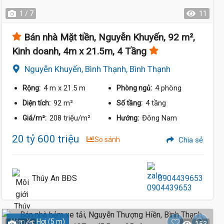
1 / 7
11
Bán nhà Mặt tiền, Nguyễn Khuyến, 92 m²,
Kinh doanh, 4m x 21.5m, 4 Tầng
Nguyễn Khuyến, Bình Thạnh, Bình Thạnh
4 m
x 21.5 m
4 phòng
Rộng:
Phòng ngủ:
92 m²
4 tầng
Diện tích:
Số tầng:
208 triệu/m²
Đông Nam
Giá/m²:
Hướng:
20 tỷ 600 triệu
So sánh
Chia sẻ
Thúy An BĐS
0904439653
Hẻm Xe Hơi (5 m)