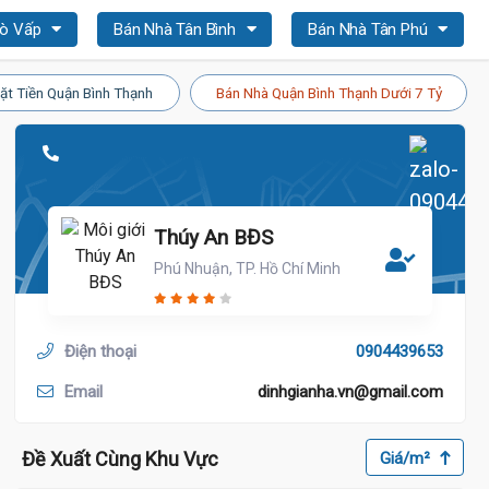
Gò Vấp
Bán Nhà Tân Bình
Bán Nhà Tân Phú
ặt Tiền Quận Bình Thạnh
Bán Nhà Quận Bình Thạnh Dưới 7 Tỷ
Thúy An BĐS
Phú Nhuận, TP. Hồ Chí Minh
Điện thoại
0904439653
Email
dinhgianha.vn@gmail.com
Đề Xuất Cùng Khu Vực
Giá/m²