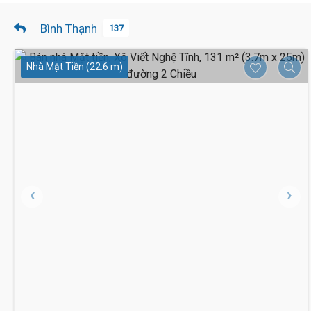
Bình Thạnh
137
Nhà Mặt Tiền (22.6 m)