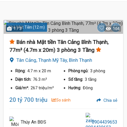
19 Tỷ
Nhà Mặt Tiền (12 m)
1 / 3
104
Bán nhà Mặt tiền Tân Cảng Bình Thạnh,
77m² (4.7m x 20m) 3 phòng 3 Tầng
Tân Cảng, Thạnh Mỹ Tây, Bình Thạnh
4.7 m
x 20 m
3 phòng
Rộng:
Phòng ngủ:
76.3 m²
3 tầng
Diện tích:
Số tầng:
267 triệu/m²
Đông
Giá/m²:
Hướng:
20 tỷ 700 triệu
So sánh
Chia sẻ
Thúy An BĐS
0904439653