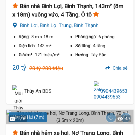
Bán nhà Bình Lợi, Bình Thạnh, 143m² (8m
x 18m) vuông vức, 4 Tầng, Ô tô
Bình Lợi, Bình Lợi Trung, Bình Thạnh
8 m
x 18 m
6 phòng
Rộng:
Phòng ngủ:
143 m²
4 tầng
Diện tích:
Số tầng:
121 triệu/m²
Tây Bắc
Giá/m²:
Hướng:
20 tỷ
20 tỷ 200 triệu
Chia sẻ
Thúy An BĐS
0904439653
Hẻm Xe Hơi (7 m)
1 / 6
49
Bán nhà hẻm xe hơi, Nơ Trang Long, Bình