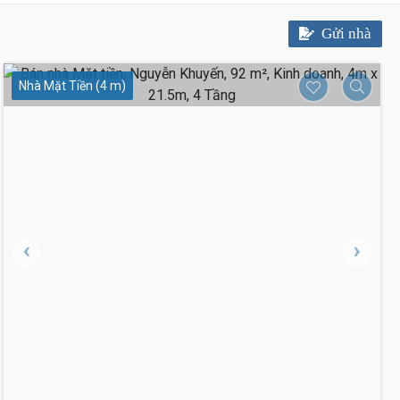
Gửi nhà
Nhà Mặt Tiền (4 m)
20.7 Tỷ