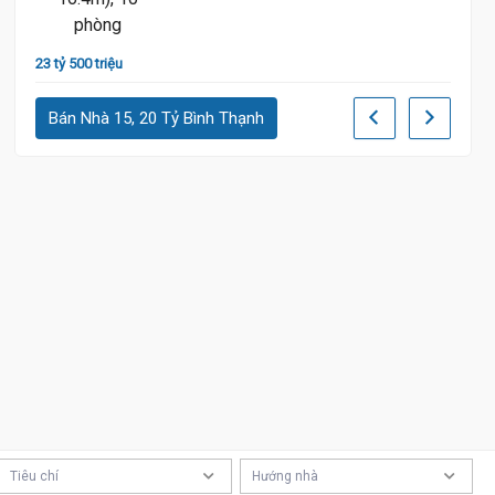
23 tỷ 500 triệu
26 tỷ 6
Bán Nhà 15, 20 Tỷ Bình Thạnh
Tiêu chí
Hướng nhà