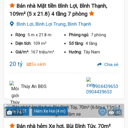
Bán nhà Mặt tiền Bình Lợi, Bình Thạnh,
20 Tỷ
109m² (5 x 21.8) 4 tầng 7 phòng
Bình Lợi, Bình Lợi Trung, Bình Thạnh
5 m
x 21.8 m
7 phòng
Rộng:
Phòng ngủ:
109 m²
4 tầng
Diện tích:
Số tầng:
167 triệu/m²
Tây Nam
Giá/m²:
Hướng:
20 tỷ
So sánh
Chia sẻ
Thúy An BĐS
0904439653
Sàn BTCT
Hẻm Xe Hơi (4 m)
1 / 6
10
Bán nhà hẻm Xe hơi, Bùi Đình Túy, 70m²