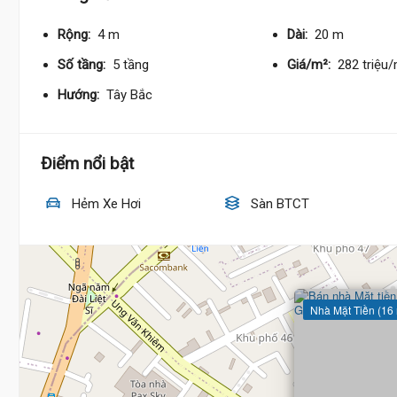
Rộng:
4 m
Dài:
20 m
Số tầng:
5 tầng
Giá/m²:
282 triệu
Hướng:
Tây Bắc
Điểm nổi bật
Hẻm Xe Hơi
Sàn BTCT
Nhà Mặt Tiền (16