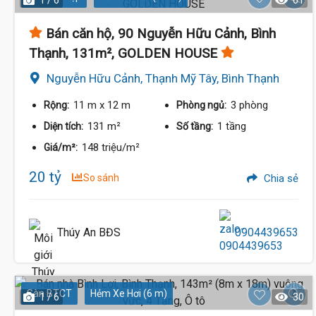
1 / 6
61
Bán căn hộ, 90 Nguyễn Hữu Cảnh, Bình
Thạnh, 131m², GOLDEN HOUSE
Nguyễn Hữu Cảnh, Thạnh Mỹ Tây, Bình Thạnh
11 m
x 12 m
3 phòng
Rộng:
Phòng ngủ:
131 m²
1 tầng
Diện tích:
Số tầng:
148 triệu/m²
Giá/m²:
20 tỷ
So sánh
Chia sẻ
Thúy An BĐS
0904439653
Sàn BTCT
Hẻm Xe Hơi (6 m)
1 / 6
30