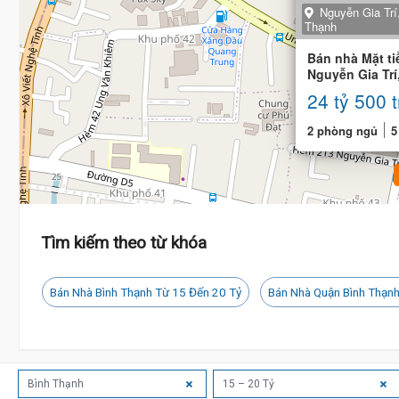
Nguyễn Gia Trí
Thạnh
Bán nhà Mặt ti
Nguyễn Gia Trí
5 tầng
24 tỷ 500 t
2 phòng ngủ
5
Tìm kiếm theo từ khóa
Bán Nhà Bình Thạnh Từ 15 Đến 20 Tỷ
Bán Nhà Quận Bình Thạnh
Bình Thạnh
15 – 20 Tỷ