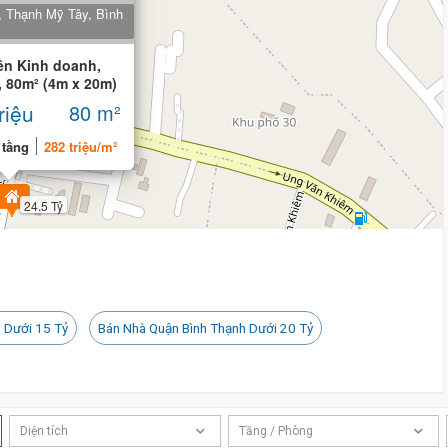
, Thạnh Mỹ Tây, Bình
25 tỷ
ền Kinh doanh,
, 80m² (4m x 20m)
riệu
80 m²
 tầng
282 triệu/m²
24.5 Tỷ
 Dưới 15 Tỷ
Bán Nhà Quận Bình Thạnh Dưới 20 Tỷ
Diện tích
Tầng / Phòng