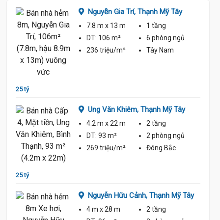
Nguyễn Gia Trí,
Thạnh Mỹ Tây
7.8 m
x 13 m
1 tầng
ủ
DT:
106 m²
6 phòng
ngủ
236 triệu/m²
Tây Nam
25 tỷ 5
25 tỷ
Ung Văn Khiêm,
Thạnh Mỹ Tây
4.2 m
x 22 m
2 tầng
ủ
DT:
93 m²
2 phòng
ngủ
269 triệu/m²
Đông Bắc
25 tỷ
23 tỷ 5
Tây
Nguyễn Hữu Cảnh,
Thạnh Mỹ Tây
4 m
x 28 m
2 tầng