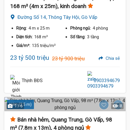
168 m² (4m x 25m), kinh doanh
Đường Số 14, Thông Tây Hội, Gò Vấp
4 m
x 25 m
4 phòng
Rộng:
Phòng ngủ:
168 m²
3 tầng
Diện tích:
Số tầng:
135 triệu/m²
Giá/m²:
23 tỷ 500 triệu
23 tỷ 900 triệu
Chia sẻ
Thịnh BĐS
0903394679
Hẻm (2.5 m)
1 / 6
8
Bán nhà hẻm, Quang Trung, Gò Vấp, 98
m² (7.8m x 13m), 4 phòng ngủ