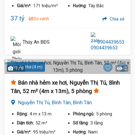
171 triệu/m²
Tây Bắc
Giá/m²:
Hướng:
37 tỷ
So sánh
Chia sẻ
Thúy An BĐS
0904439653
Hẻm Xe Hơi (4 m)
1 / 6
2
Bán nhà hẻm xe hơi, Nguyễn Thị Tú, Bình
Tân, 52 m² (4m x 13m), 5 phòng
Nguyễn Thị Tú, Bình Tân, Bình Tân
4 m
x 13 m
5 phòng
Rộng:
Phòng ngủ:
52 m²
3 tầng
Diện tích:
Số tầng:
95 triệu/m²
Nam
Giá/m²:
Hướng: