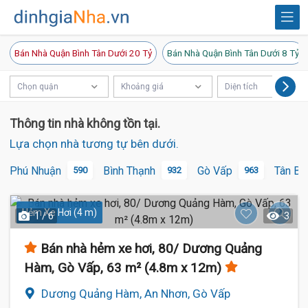
Bán Nhà Quận Bình Tân Dưới 20 Tỷ
Bán Nhà Quận Bình Tân Dưới 8 Tỷ
Chọn quận
Khoảng giá
Diện tích
Thông tin nhà không tồn tại.
Lựa chọn nhà tương tự bên dưới.
Phú Nhuận
Bình Thạnh
Gò Vấp
Tân Bì
590
932
963
Hẻm Xe Hơi (4 m)
1 / 6
3
Bán nhà hẻm xe hơi, 80/ Dương Quảng
Hàm, Gò Vấp, 63 m² (4.8m x 12m)
Dương Quảng Hàm, An Nhơn, Gò Vấp