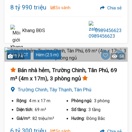
8 tỷ 990 triệu
So sánh
Chia sẻ
Khang BĐS
0989456623
Sàn BTCT
Hẻm (2.5 m)
1 / 4
58
Bán nhà hẻm, Trường Chinh, Tân Phú, 69
m² (4m x 17m), 3 phòng ngủ
Trường Chinh, Tây Thạnh, Tân Phú
4 m
x 17 m
3 phòng
Rộng:
Phòng ngủ:
69 m²
3 tầng
Diện tích:
Số tầng:
82 triệu/m²
Đông Bắc
Giá/m²:
Hướng:
6 tỷ 300 triệu
So sánh
Chia sẻ