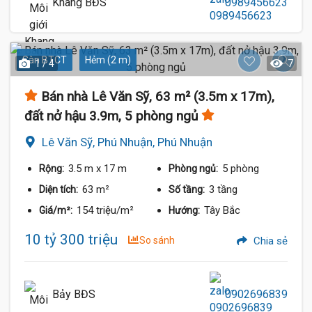
Khang BĐS
0989456623
Sàn BTCT
Hẻm (2 m)
1 / 4
7
Bán nhà Lê Văn Sỹ, 63 m² (3.5m x 17m),
đất nở hậu 3.9m, 5 phòng ngủ
Lê Văn Sỹ, Phú Nhuận, Phú Nhuận
3.5 m
x 17 m
5 phòng
Rộng:
Phòng ngủ:
63 m²
3 tầng
Diện tích:
Số tầng:
154 triệu/m²
Tây Bắc
Giá/m²:
Hướng:
10 tỷ 300 triệu
So sánh
Chia sẻ
Bảy BĐS
0902696839