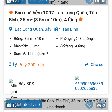
1 / 4
45
Bán nhà hẻm 1007 Lạc Long Quân, Tân
Bình, 35 m² (3.5m x 10m), 4 tầng
Lạc Long Quân, Bảy Hiền, Tân Bình
3.5 m
x 10 m
3 phòng
Rộng:
Phòng ngủ:
35 m²
4 tầng
Diện tích:
Số tầng:
155 triệu/m²
Giá/m²:
6 tỷ
6 tỷ 300 triệu
Chia sẻ
Bảy BĐS
0902696839
Nhà Mặt Tiền (10 m)
1 / 2
2