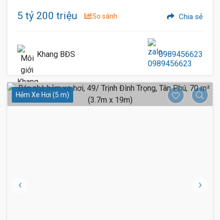
5 tỷ 200 triệu
So sánh
Chia sẻ
Khang BĐS
0989456623
Hẻm Xe Hơi (5 m)