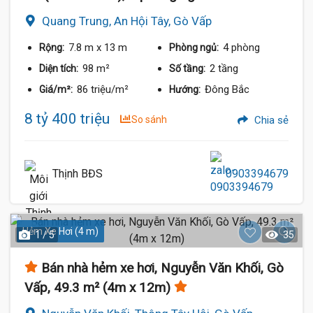
Quang Trung, An Hội Tây, Gò Vấp
7.8 m
x 13 m
4 phòng
Rộng:
Phòng ngủ:
98 m²
2 tầng
Diện tích:
Số tầng:
86 triệu/m²
Đông Bắc
Giá/m²:
Hướng:
8 tỷ 400 triệu
So sánh
Chia sẻ
Thịnh BĐS
0903394679
Hẻm Xe Hơi (4 m)
1 / 5
35
Bán nhà hẻm xe hơi, Nguyễn Văn Khối, Gò
Vấp, 49.3 m² (4m x 12m)