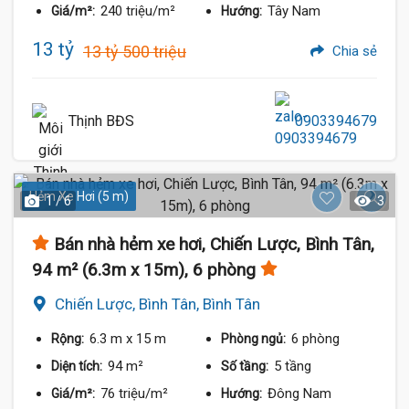
240 triệu/m²
Tây Nam
Giá/m²:
Hướng:
13 tỷ
13 tỷ 500 triệu
Chia sẻ
Thịnh BĐS
0903394679
Hẻm Xe Hơi (5 m)
1 / 6
3
Bán nhà hẻm xe hơi, Chiến Lược, Bình Tân,
94 m² (6.3m x 15m), 6 phòng
Chiến Lược, Bình Tân, Bình Tân
6.3 m
x 15 m
6 phòng
Rộng:
Phòng ngủ:
94 m²
5 tầng
Diện tích:
Số tầng:
76 triệu/m²
Đông Nam
Giá/m²:
Hướng: