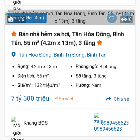
Hẻm Xe Hơi (4 m)
1 / 6
6
Bán nhà hẻm xe hơi, Tân Hòa Đông, Bình
Tân, 55 m² (4.2m x 13m), 3 tầng
Tân Hòa Đông, Bình Trị Đông, Bình Tân
4.2 m
x 13 m
4 phòng
Rộng:
Phòng ngủ:
55 m²
3 tầng
Diện tích:
Số tầng:
132 triệu/m²
Nam
Giá/m²:
Hướng:
7 tỷ 500 triệu
So sánh
Chia sẻ
Khang BĐS
0989456623