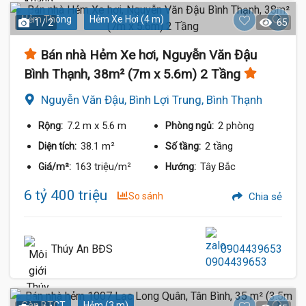
Hẻm Thông
Hẻm Xe Hơi (4 m)
1 / 2
65
Bán nhà Hẻm Xe hơi, Nguyễn Văn Đậu
Bình Thạnh, 38m² (7m x 5.6m) 2 Tầng
Nguyễn Văn Đậu, Bình Lợi Trung, Bình Thạnh
7.2 m
x 5.6 m
2 phòng
Rộng:
Phòng ngủ:
38.1 m²
2 tầng
Diện tích:
Số tầng:
163 triệu/m²
Tây Bắc
Giá/m²:
Hướng:
6 tỷ 400 triệu
So sánh
Chia sẻ
Thúy An BĐS
0904439653
Sàn BTCT
Hẻm (3 m)