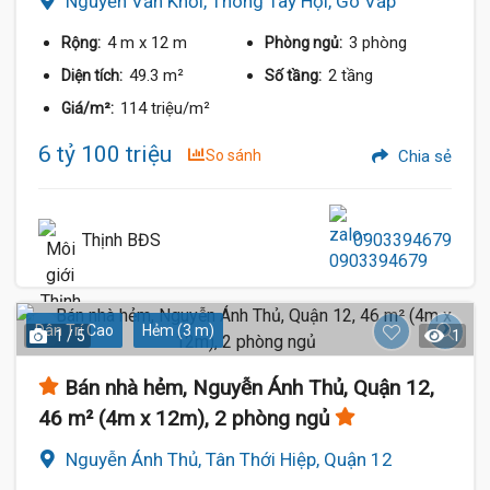
Nguyễn Văn Khối, Thông Tây Hội, Gò Vấp
4 m
x 12 m
3 phòng
Rộng:
Phòng ngủ:
49.3 m²
2 tầng
Diện tích:
Số tầng:
114 triệu/m²
Giá/m²:
6 tỷ 100 triệu
So sánh
Chia sẻ
Thịnh BĐS
0903394679
Dân Trí Cao
Hẻm (3 m)
1 / 5
1
Bán nhà hẻm, Nguyễn Ánh Thủ, Quận 12,
46 m² (4m x 12m), 2 phòng ngủ
Nguyễn Ánh Thủ, Tân Thới Hiệp, Quận 12