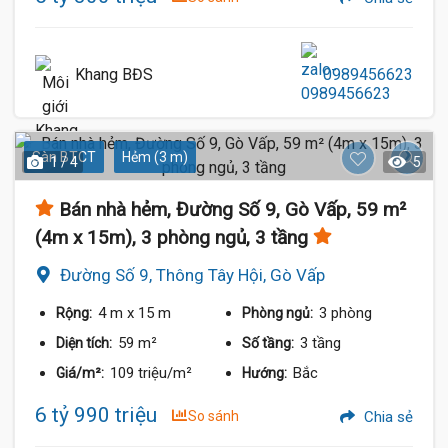
Khang BĐS
0989456623
Sàn BTCT
Hẻm (3 m)
1 / 4
5
Bán nhà hẻm, Đường Số 9, Gò Vấp, 59 m²
(4m x 15m), 3 phòng ngủ, 3 tầng
Đường Số 9, Thông Tây Hội, Gò Vấp
4 m
x 15 m
3 phòng
Rộng:
Phòng ngủ:
59 m²
3 tầng
Diện tích:
Số tầng:
109 triệu/m²
Bắc
Giá/m²:
Hướng:
6 tỷ 990 triệu
So sánh
Chia sẻ