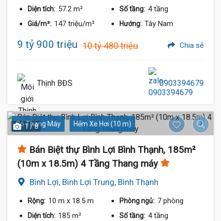
57.2 m²
4 tầng
Diện tích:
Số tầng:
147 triệu/m²
Tây Nam
Giá/m²:
Hướng:
9 tỷ 900 triệu
10 tỷ 480 triệu
Chia sẻ
Thịnh BĐS
0903394679
Có Thang Máy
Hẻm Xe Hơi (10 m)
1 / 8
Bán Biệt thự Bình Lợi Bình Thạnh, 185m²
(10m x 18.5m) 4 Tầng Thang máy
Bình Lợi, Bình Lợi Trung, Bình Thạnh
10 m
x 18.5 m
7 phòng
Rộng:
Phòng ngủ:
185 m²
4 tầng
Diện tích:
Số tầng: