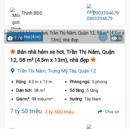
Thịnh BĐS
0903394679
Hẻm Xe Hơi (4 m)
1 / 6
6
Bán nhà hẻm xe hơi, Trần Thị Năm, Quận
12, 58 m² (4.5m x 13m), nhà đẹp
Trần Thị Năm, Trung Mỹ Tây, Quận 12
4.5 m
x 13 m
5 phòng
Rộng:
Phòng ngủ:
58 m²
5 tầng
Diện tích:
Số tầng:
98 triệu/m²
Tây Nam
Giá/m²:
Hướng:
7 tỷ 50 triệu
7 tỷ 500 triệu
Chia sẻ