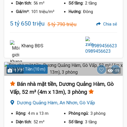
56 m²
2 tầng
Diện tích:
Số tầng:
101 triệu/m²
Đông
Giá/m²:
Hướng:
5 tỷ 650 triệu
5 tỷ 790 triệu
Chia sẻ
Khang BĐS
0989456623
Nhà Mặt Tiền (10 m)
1 / 7
19
Bán nhà mặt tiền, Dương Quảng Hàm, Gò
Vấp, 52 m² (4m x 13m), 3 phòng
Dương Quảng Hàm, An Nhơn, Gò Vấp
4 m
x 13 m
3 phòng
Rộng:
Phòng ngủ:
52 m²
3 tầng
Diện tích:
Số tầng: