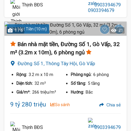
Thịnh BĐS
0903394679
Nhà Mặt Tiền (10 m)
1 / 6
21
Bán nhà mặt tiền, Đường Số 1, Gò Vấp, 32
m² (3.2m x 10m), 6 phòng ngủ
Đường Số 1, Thông Tây Hội, Gò Vấp
3.2 m
x 10 m
6 phòng
Rộng:
Phòng ngủ:
32 m²
5 tầng
Diện tích:
Số tầng:
266 triệu/m²
Bắc
Giá/m²:
Hướng:
9 tỷ 280 triệu
So sánh
Chia sẻ
Thịnh BĐS
0903394679