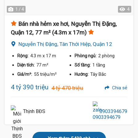
1 / 4
4
Bán nhà hẻm xe hơi, Nguyễn Thị Đặng,
Quận 12, 77 m² (4.3m x 17m)
Nguyễn Thị Đặng, Tân Thới Hiệp, Quận 12
4.3 m
x 17 m
2 phòng
Rộng:
Phòng ngủ:
77 m²
1 tầng
Diện tích:
Số tầng:
55 triệu/m²
Tây Bắc
Giá/m²:
Hướng:
4 tỷ 390 triệu
4 tỷ 470 triệu
Chia sẻ
Thịnh BĐS
0903394679