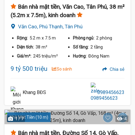
Bán nhà mặt tiền, Văn Cao, Tân Phú, 38 m²
(5.2m x 7.5m), kinh doanh
Văn Cao, Phú Thạnh, Tân Phú
5.2 m
x 7.5 m
2 phòng
Rộng:
Phòng ngủ:
38 m²
2 tầng
Diện tích:
Số tầng:
245 triệu/m²
Đông Nam
Giá/m²:
Hướng:
9 tỷ 500 triệu
So sánh
Chia sẻ
Khang BĐS
0989456623
Nhà Mặt Tiền (10 m)
1 / 7
4
Bán nhà mặt tiền, Đường Số 14, Gò Vấp,