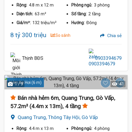
4.8 m
x 12 m
3 phòng
Rộng:
Phòng ngủ:
63 m²
2 tầng
Diện tích:
Số tầng:
132 triệu/m²
Đông
Giá/m²:
Hướng:
8 tỷ 300 triệu
So sánh
Chia sẻ
Thịnh BĐS
0903394679
Hẻm Xe Hơi (6 m)
1 / 9
41
Bán nhà hẻm 6m, Quang Trung, Gò Vấp,
57.2m² (4.4m x 13m), 4 tầng
Quang Trung, Thông Tây Hội, Gò Vấp
4.4 m
x 13 m
4 phòng
Rộng:
Phòng ngủ: