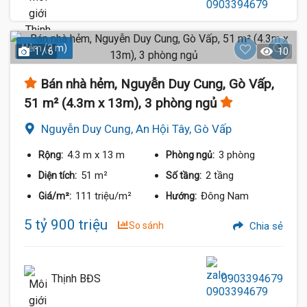
Hẻm (3 m)
1 / 6
10
Bán nhà hẻm, Nguyễn Duy Cung, Gò Vấp,
51 m² (4.3m x 13m), 3 phòng ngủ
Nguyễn Duy Cung, An Hội Tây, Gò Vấp
4.3 m
x 13 m
3 phòng
Rộng:
Phòng ngủ:
51 m²
2 tầng
Diện tích:
Số tầng:
111 triệu/m²
Đông Nam
Giá/m²:
Hướng:
5 tỷ 900 triệu
So sánh
Chia sẻ
Thịnh BĐS
0903394679