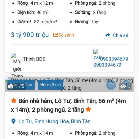
4 m
x 12 m
2 phòng
Rộng:
Phòng ngủ:
46 m²
2 tầng
Diện tích:
Số tầng:
82 triệu/m²
Tây
Giá/m²:
Hướng:
3 tỷ 900 triệu
So sánh
Chia sẻ
Thịnh BĐS
0903394679
Dân Trí Cao
Hẻm (3 m)
1 / 5
3
Bán nhà hẻm, Lô Tư, Bình Tân, 56 m² (4m
x 14m), 2 phòng ngủ, 2 tầng
Lô Tư, Bình Hưng Hòa, Bình Tân
4 m
x 14 m
2 phòng
Rộng:
Phòng ngủ: