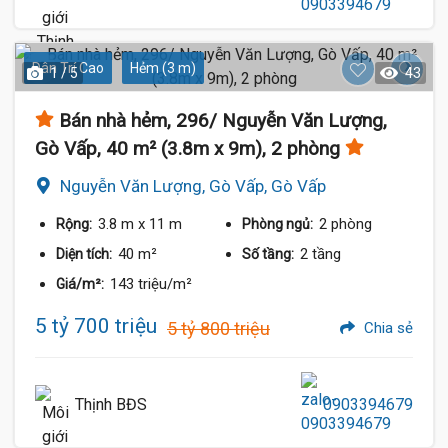
Dân Trí Cao
Hẻm (3 m)
1 / 5
43
Bán nhà hẻm, 296/ Nguyễn Văn Lượng,
Gò Vấp, 40 m² (3.8m x 9m), 2 phòng
Nguyễn Văn Lượng, Gò Vấp, Gò Vấp
3.8 m
x 11 m
2 phòng
Rộng:
Phòng ngủ:
40 m²
2 tầng
Diện tích:
Số tầng:
143 triệu/m²
Giá/m²:
5 tỷ 700 triệu
5 tỷ 800 triệu
Chia sẻ
Thịnh BĐS
0903394679