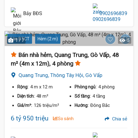
Bảy BĐS
0902696839
Sàn BTCT
Hẻm (2 m)
1 / 7
5
Bán nhà hẻm, Quang Trung, Gò Vấp, 48
m² (4m x 12m), 4 phòng
Quang Trung, Thông Tây Hội, Gò Vấp
4 m
x 12 m
4 phòng
Rộng:
Phòng ngủ:
48 m²
4 tầng
Diện tích:
Số tầng:
126 triệu/m²
Đông Bắc
Giá/m²:
Hướng:
6 tỷ 950 triệu
So sánh
Chia sẻ