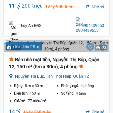
11 tỷ 200 triệu
12 tỷ 900 triệu
Chia sẻ
Thúy An BĐS
0904439653
Nhà Mặt Tiền (10 m)
1 / 4
23
Bán nhà mặt tiền, Nguyễn Thị Búp, Quận
12, 150 m² (5m x 30m), 4 phòng
Nguyễn Thị Búp, Tân Thới Hiệp, Quận 12
5 m
x 30 m
4 phòng
Rộng:
Phòng ngủ:
150 m²
4 tầng
Diện tích:
Số tầng:
77 triệu/m²
Giá/m²:
14 tỷ
16 tỷ 268 triệu
Chia sẻ