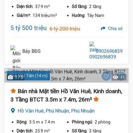
37.9 m²
2 tầng
Diện tích:
Số tầng:
134 triệu/m²
Tây Nam
Giá/m²:
Hướng:
5 tỷ 500 triệu
6 tỷ 200 triệu
Chia sẻ
Bảy BĐS
0902696839
Nhà Mặt Tiền (14 m)
1 / 5
11
Bán nhà Mặt tiền Hồ Văn Huê, Kinh doanh,
3 Tầng BTCT 3.5m x 7.4m, 26m²
Hồ Văn Huê, Phú Nhuận, Phú Nhuận
3.5 m
x 7.4 m
2 phòng
Rộng:
Phòng ngủ:
25.9 m²
3 tầng
Diện tích:
Số tầng: