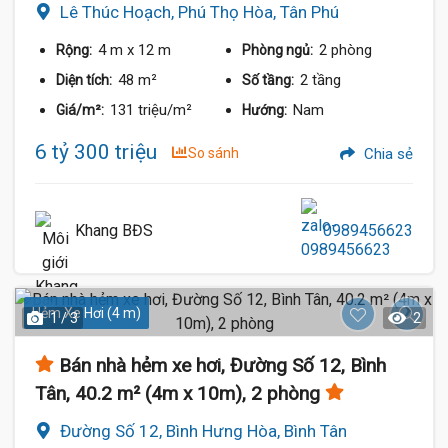
Lê Thúc Hoạch, Phú Thọ Hòa, Tân Phú
4 m
x 12 m
2 phòng
Rộng:
Phòng ngủ:
48 m²
2 tầng
Diện tích:
Số tầng:
131 triệu/m²
Nam
Giá/m²:
Hướng:
6 tỷ 300 triệu
So sánh
Chia sẻ
Khang BĐS
0989456623
Hẻm Xe Hơi (4 m)
1 / 3
2
Bán nhà hẻm xe hơi, Đường Số 12, Bình
Tân, 40.2 m² (4m x 10m), 2 phòng
Đường Số 12, Bình Hưng Hòa, Bình Tân