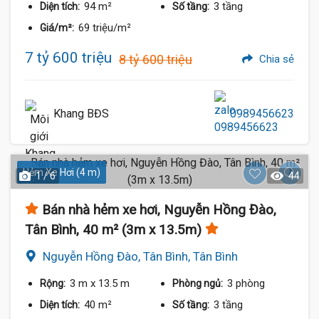
94 m²
3 tầng
Diện tích:
Số tầng:
69 triệu/m²
Giá/m²:
7 tỷ 600 triệu
8 tỷ 600 triệu
Chia sẻ
Khang BĐS
0989456623
Hẻm Xe Hơi (4 m)
1 / 6
44
Bán nhà hẻm xe hơi, Nguyễn Hồng Đào,
Tân Bình, 40 m² (3m x 13.5m)
Nguyễn Hồng Đào, Tân Bình, Tân Bình
3 m
x 13.5 m
3 phòng
Rộng:
Phòng ngủ:
40 m²
3 tầng
Diện tích:
Số tầng: