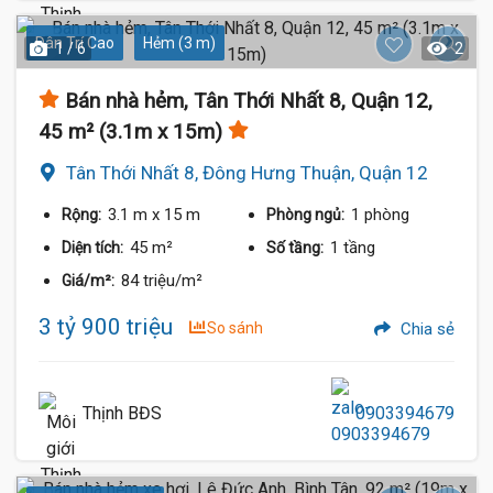
Dân Trí Cao
Hẻm (3 m)
1 / 6
2
Bán nhà hẻm, Tân Thới Nhất 8, Quận 12,
45 m² (3.1m x 15m)
Tân Thới Nhất 8, Đông Hưng Thuận, Quận 12
3.1 m
x 15 m
1 phòng
Rộng:
Phòng ngủ:
45 m²
1 tầng
Diện tích:
Số tầng:
84 triệu/m²
Giá/m²:
3 tỷ 900 triệu
So sánh
Chia sẻ
Thịnh BĐS
0903394679