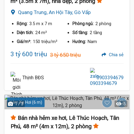
m² (3.5m x 7m), nhà đẹp, 2 phòng
Quang Trung, An Hội Tây, Gò Vấp
3.5 m
x 7 m
2 phòng
Rộng:
Phòng ngủ:
24 m²
2 tầng
Diện tích:
Số tầng:
150 triệu/m²
Nam
Giá/m²:
Hướng:
3 tỷ 600 triệu
3 tỷ 650 triệu
Chia sẻ
Thịnh BĐS
0903394679
Hẻm Xe Hơi (6 m)
1 / 3
5
Bán nhà hẻm xe hơi, Lê Thúc Hoạch, Tân
Phú, 48 m² (4m x 12m), 2 phòng