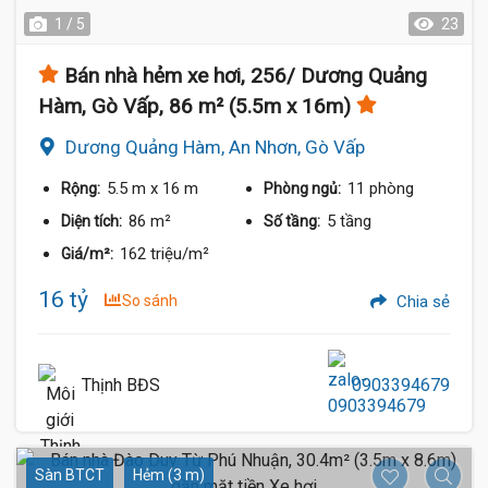
1 / 5
23
Bán nhà hẻm xe hơi, 256/ Dương Quảng
Hàm, Gò Vấp, 86 m² (5.5m x 16m)
Dương Quảng Hàm, An Nhơn, Gò Vấp
5.5 m
x 16 m
11 phòng
Rộng:
Phòng ngủ:
86 m²
5 tầng
Diện tích:
Số tầng:
162 triệu/m²
Giá/m²:
16 tỷ
So sánh
Chia sẻ
Thịnh BĐS
0903394679
Sàn BTCT
Hẻm (3 m)