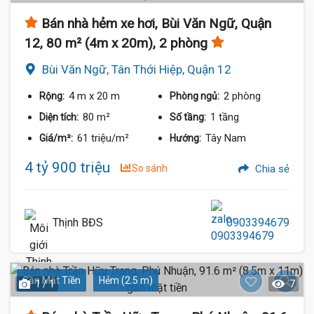
Bán nhà hẻm xe hơi, Bùi Văn Ngữ, Quận
12, 80 m² (4m x 20m), 2 phòng
Bùi Văn Ngữ, Tân Thới Hiệp, Quận 12
4 m
x 20 m
2 phòng
Rộng:
Phòng ngủ:
80 m²
1 tầng
Diện tích:
Số tầng:
61 triệu/m²
Tây Nam
Giá/m²:
Hướng:
4 tỷ 900 triệu
So sánh
Chia sẻ
Thịnh BĐS
0903394679
Gần Mặt Tiền
Hẻm (2.5 m)
1 / 1
7