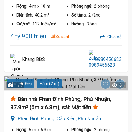
4 m
x 10 m
2 phòng
Rộng:
Phòng ngủ:
40.2 m²
2 tầng
Diện tích:
Số tầng:
117 triệu/m²
Đông
Giá/m²:
Hướng:
4 tỷ 900 triệu
So sánh
Chia sẻ
Khang BĐS
0989456623
Thiết Kế Đẹp
Hẻm (2 m)
1 / 7
61
Bán nhà Phan Đình Phùng, Phú Nhuận,
37.9m² (6m x 6.3m), sát Mặt tiền
Phan Đình Phùng, Cầu Kiệu, Phú Nhuận
6 m
x 6.3 m
2 phòng
Rộng:
Phòng ngủ: