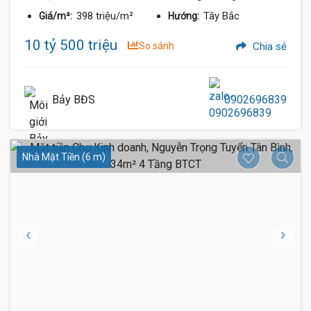
398 triệu/m²
Tây Bắc
Giá/m²:
Hướng:
10 tỷ 500 triệu
So sánh
Chia sẻ
Bảy BĐS
0902696839
Nhà Mặt Tiền (6 m)