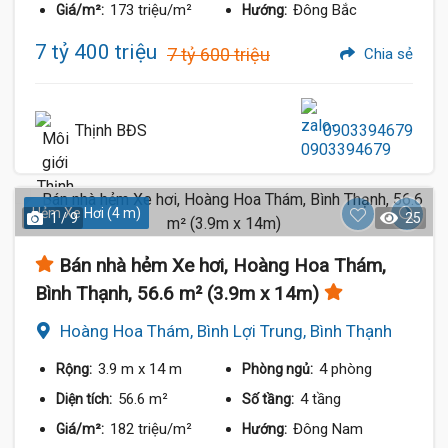
173 triệu/m²
Đông Bắc
Giá/m²:
Hướng:
7 tỷ 400 triệu
7 tỷ 600 triệu
Chia sẻ
Thịnh BĐS
0903394679
Hẻm Xe Hơi (4 m)
1 / 9
25
Bán nhà hẻm Xe hơi, Hoàng Hoa Thám,
Bình Thạnh, 56.6 m² (3.9m x 14m)
Hoàng Hoa Thám, Bình Lợi Trung, Bình Thạnh
3.9 m
x 14 m
4 phòng
Rộng:
Phòng ngủ:
56.6 m²
4 tầng
Diện tích:
Số tầng:
182 triệu/m²
Đông Nam
Giá/m²:
Hướng: