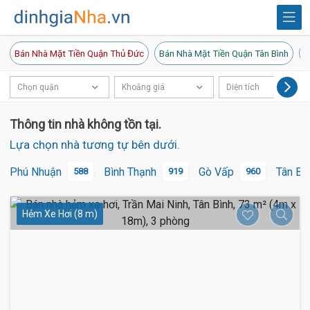
Bán Nhà Mặt Tiền Quận Thủ Đức
Bán Nhà Mặt Tiền Quận Tân Bình
B
Chọn quận
Khoảng giá
Diện tích
Thông tin nhà không tồn tại.
Lựa chọn nhà tương tự bên dưới.
Phú Nhuận
Bình Thạnh
Gò Vấp
Tân Bì
588
919
960
Hẻm Xe Hơi (8 m)