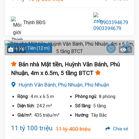
Thịnh BĐS
0903394679
Nhà Mặt Tiền (12 m)
1 / 6
5
Bán nhà Mặt tiền, Huỳnh Văn Bánh, Phú
Nhuận, 4m x 6.5m, 5 tầng BTCT
Huỳnh Văn Bánh, Phú Nhuận, Phú Nhuận
4 m
x 6.5 m
8 phòng
Rộng:
Phòng ngủ:
24.2 m²
5 tầng
Diện tích:
Số tầng:
435 triệu/m²
Tây Bắc
Giá/m²:
Hướng:
11 tỷ 100 triệu
11 tỷ 400 triệu
Chia sẻ