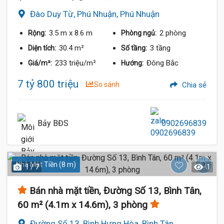
Đào Duy Từ, Phú Nhuận, Phú Nhuận
3.5 m
x 8.6 m
2 phòng
Rộng:
Phòng ngủ:
30.4 m²
3 tầng
Diện tích:
Số tầng:
233 triệu/m²
Đông Bắc
Giá/m²:
Hướng:
7 tỷ 800 triệu
So sánh
Chia sẻ
Bảy BĐS
0902696839
Nhà Mặt Tiền (8 m)
1 / 7
1
Bán nhà mặt tiền, Đường Số 13, Bình Tân,
60 m² (4.1m x 14.6m), 3 phòng
Đường Số 13, Bình Hưng Hòa, Bình Tân