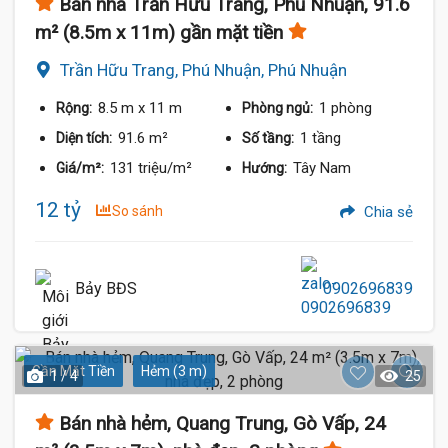
Bán nhà Trần Hữu Trang, Phú Nhuận, 91.6
m² (8.5m x 11m) gần mặt tiền
Trần Hữu Trang, Phú Nhuận, Phú Nhuận
8.5 m
x 11 m
1 phòng
Rộng:
Phòng ngủ:
91.6 m²
1 tầng
Diện tích:
Số tầng:
131 triệu/m²
Tây Nam
Giá/m²:
Hướng:
12 tỷ
So sánh
Chia sẻ
Bảy BĐS
0902696839
Gần Mặt Tiền
Hẻm (3 m)
1 / 4
25
Bán nhà hẻm, Quang Trung, Gò Vấp, 24