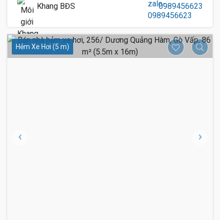
Khang BĐS
0989456623
Hẻm Xe Hơi (5 m)