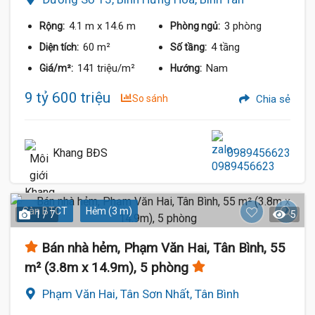
4.1 m
x 14.6 m
3 phòng
Rộng:
Phòng ngủ:
60 m²
4 tầng
Diện tích:
Số tầng:
141 triệu/m²
Nam
Giá/m²:
Hướng:
9 tỷ 600 triệu
So sánh
Chia sẻ
Khang BĐS
0989456623
Sàn BTCT
Hẻm (3 m)
1 / 7
5
Bán nhà hẻm, Phạm Văn Hai, Tân Bình, 55
m² (3.8m x 14.9m), 5 phòng
Phạm Văn Hai, Tân Sơn Nhất, Tân Bình