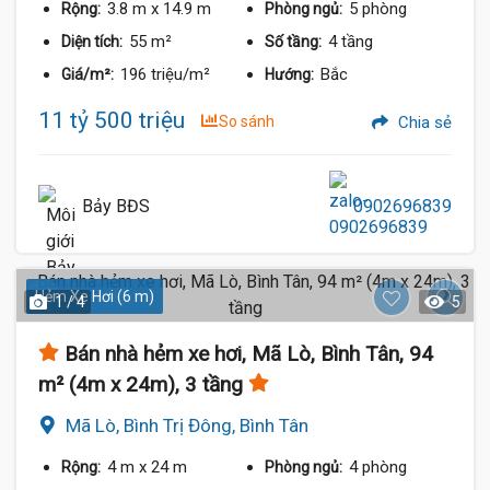
3.8 m
x 14.9 m
5 phòng
Rộng:
Phòng ngủ:
55 m²
4 tầng
Diện tích:
Số tầng:
196 triệu/m²
Bắc
Giá/m²:
Hướng:
11 tỷ 500 triệu
So sánh
Chia sẻ
Bảy BĐS
0902696839
Hẻm Xe Hơi (6 m)
1 / 4
5
Bán nhà hẻm xe hơi, Mã Lò, Bình Tân, 94
m² (4m x 24m), 3 tầng
Mã Lò, Bình Trị Đông, Bình Tân
4 m
x 24 m
4 phòng
Rộng:
Phòng ngủ: