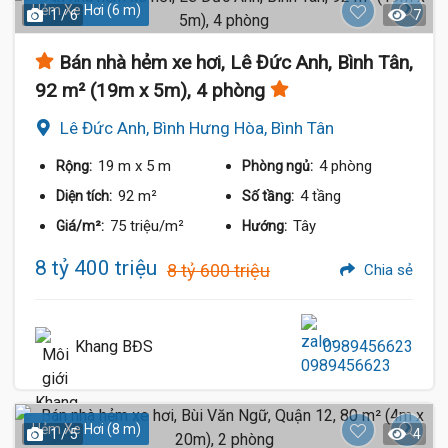
Hẻm Xe Hơi (6 m)
1 / 6
7
Bán nhà hẻm xe hơi, Lê Đức Anh, Bình Tân,
92 m² (19m x 5m), 4 phòng
Lê Đức Anh, Bình Hưng Hòa, Bình Tân
19 m
x 5 m
4 phòng
Rộng:
Phòng ngủ:
92 m²
4 tầng
Diện tích:
Số tầng:
75 triệu/m²
Tây
Giá/m²:
Hướng:
8 tỷ 400 triệu
8 tỷ 600 triệu
Chia sẻ
Khang BĐS
0989456623
Hẻm Xe Hơi (8 m)
1 / 5
4