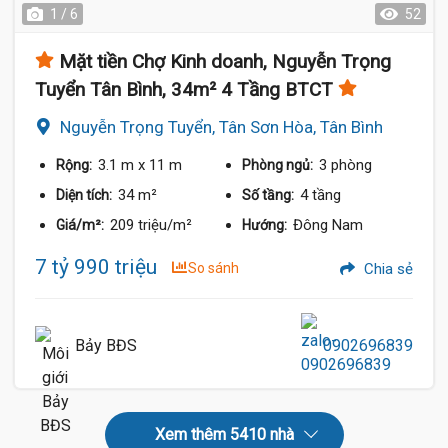
1 / 6
52
Mặt tiền Chợ Kinh doanh, Nguyễn Trọng
Tuyển Tân Bình, 34m² 4 Tầng BTCT
Nguyễn Trọng Tuyển, Tân Sơn Hòa, Tân Bình
3.1 m
x 11 m
3 phòng
Rộng:
Phòng ngủ:
34 m²
4 tầng
Diện tích:
Số tầng:
209 triệu/m²
Đông Nam
Giá/m²:
Hướng:
7 tỷ 990 triệu
So sánh
Chia sẻ
Bảy BĐS
0902696839
Xem thêm 5410 nhà