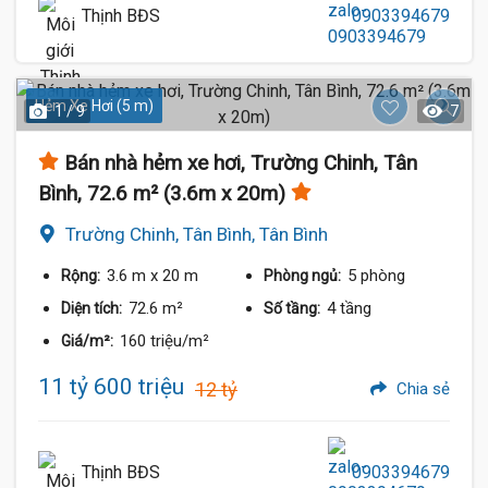
Thịnh BĐS
0903394679
Hẻm Xe Hơi (5 m)
1 / 9
7
Bán nhà hẻm xe hơi, Trường Chinh, Tân
Bình, 72.6 m² (3.6m x 20m)
Trường Chinh, Tân Bình, Tân Bình
3.6 m
x 20 m
5 phòng
Rộng:
Phòng ngủ:
72.6 m²
4 tầng
Diện tích:
Số tầng:
160 triệu/m²
Giá/m²:
11 tỷ 600 triệu
12 tỷ
Chia sẻ
Thịnh BĐS
0903394679