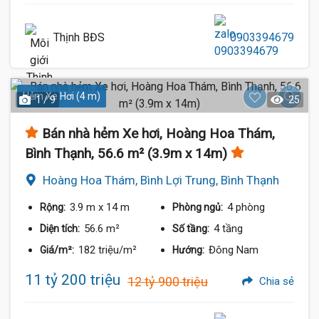
Thịnh BĐS
0903394679
Hẻm Xe Hơi (4 m)
1 / 9
25
Bán nhà hẻm Xe hơi, Hoàng Hoa Thám,
Bình Thạnh, 56.6 m² (3.9m x 14m)
Hoàng Hoa Thám, Bình Lợi Trung, Bình Thạnh
3.9 m
x 14 m
4 phòng
Rộng:
Phòng ngủ:
56.6 m²
4 tầng
Diện tích:
Số tầng:
182 triệu/m²
Đông Nam
Giá/m²:
Hướng:
11 tỷ 200 triệu
12 tỷ 900 triệu
Chia sẻ