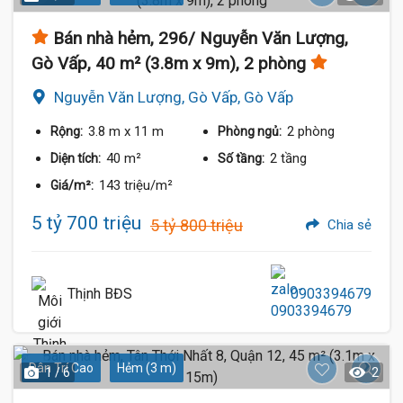
Bán nhà hẻm, 296/ Nguyễn Văn Lượng,
Gò Vấp, 40 m² (3.8m x 9m), 2 phòng
Nguyễn Văn Lượng, Gò Vấp, Gò Vấp
3.8 m
x 11 m
2 phòng
Rộng:
Phòng ngủ:
40 m²
2 tầng
Diện tích:
Số tầng:
143 triệu/m²
Giá/m²:
5 tỷ 700 triệu
5 tỷ 800 triệu
Chia sẻ
Thịnh BĐS
0903394679
Dân Trí Cao
Hẻm (3 m)
1 / 6
2