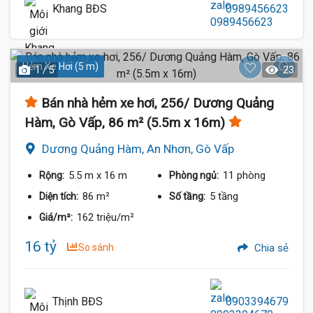
Khang BĐS
0989456623
Hẻm Xe Hơi (5 m)
1 / 5
23
Bán nhà hẻm xe hơi, 256/ Dương Quảng
Hàm, Gò Vấp, 86 m² (5.5m x 16m)
Dương Quảng Hàm, An Nhơn, Gò Vấp
5.5 m
x 16 m
11 phòng
Rộng:
Phòng ngủ:
86 m²
5 tầng
Diện tích:
Số tầng:
162 triệu/m²
Giá/m²:
16 tỷ
So sánh
Chia sẻ
Thịnh BĐS
0903394679