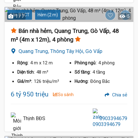
Sàn BTCT
Hẻm (2 m)
1 / 7
5
Bán nhà hẻm, Quang Trung, Gò Vấp, 48
m² (4m x 12m), 4 phòng
Quang Trung, Thông Tây Hội, Gò Vấp
4 m
x 12 m
4 phòng
Rộng:
Phòng ngủ:
48 m²
4 tầng
Diện tích:
Số tầng:
126 triệu/m²
Đông Bắc
Giá/m²:
Hướng:
6 tỷ 950 triệu
So sánh
Chia sẻ
Thịnh BĐS
0903394679