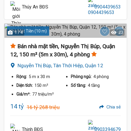
Thúy An BĐS
0904439653
Nhà Mặt Tiền (10 m)
1 / 4
23
Bán nhà mặt tiền, Nguyễn Thị Búp, Quận
12, 150 m² (5m x 30m), 4 phòng
Nguyễn Thị Búp, Tân Thới Hiệp, Quận 12
5 m
x 30 m
4 phòng
Rộng:
Phòng ngủ:
150 m²
4 tầng
Diện tích:
Số tầng:
77 triệu/m²
Giá/m²:
14 tỷ
16 tỷ 268 triệu
Chia sẻ
Thịnh BĐS
0903394679