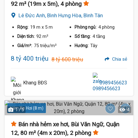
92 m² (19m x 5m), 4 phòng
Lê Đức Anh, Bình Hưng Hòa, Bình Tân
19 m
x 5 m
4 phòng
Rộng:
Phòng ngủ:
92 m²
4 tầng
Diện tích:
Số tầng:
75 triệu/m²
Tây
Giá/m²:
Hướng:
8 tỷ 400 triệu
8 tỷ 600 triệu
Chia sẻ
Khang BĐS
0989456623
Hẻm Xe Hơi (8 m)
1 / 5
4
Bán nhà hẻm xe hơi, Bùi Văn Ngữ, Quận
12, 80 m² (4m x 20m), 2 phòng