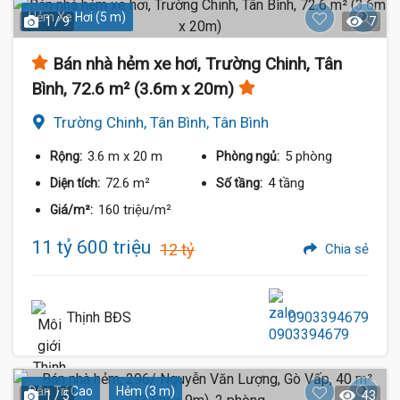
Hẻm Xe Hơi (5 m)
1 / 9
7
Bán nhà hẻm xe hơi, Trường Chinh, Tân
Bình, 72.6 m² (3.6m x 20m)
Trường Chinh, Tân Bình, Tân Bình
3.6 m
x 20 m
5 phòng
Rộng:
Phòng ngủ:
72.6 m²
4 tầng
Diện tích:
Số tầng:
160 triệu/m²
Giá/m²:
11 tỷ 600 triệu
12 tỷ
Chia sẻ
Thịnh BĐS
0903394679
Dân Trí Cao
Hẻm (3 m)
1 / 5
43