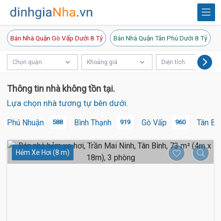
Bán Nhà Quận Gò Vấp Dưới 8 Tỷ
Bán Nhà Quận Tân Phú Dưới 8 Tỷ
Chọn quận
Khoảng giá
Diện tích
Thông tin nhà không tồn tại.
Lựa chọn nhà tương tự bên dưới.
Phú Nhuận
Bình Thạnh
Gò Vấp
Tân Bì
588
919
960
Hẻm Xe Hơi (8 m)