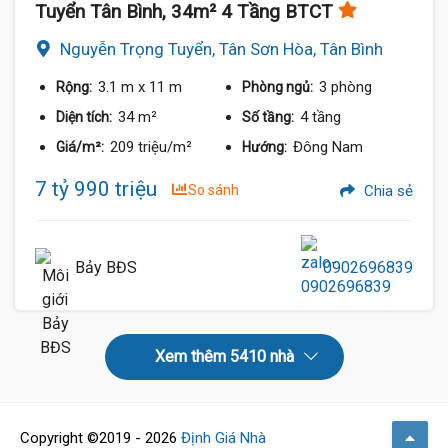
Tuyển Tân Bình, 34m² 4 Tầng BTCT
Nguyễn Trọng Tuyển, Tân Sơn Hòa, Tân Bình
3.1 m
x 11 m
3 phòng
Rộng:
Phòng ngủ:
34 m²
4 tầng
Diện tích:
Số tầng:
209 triệu/m²
Đông Nam
Giá/m²:
Hướng:
7 tỷ 990 triệu
So sánh
Chia sẻ
Bảy BĐS
0902696839
Xem thêm 5410 nhà
Copyright ©2019 - 2026
Định Giá Nhà