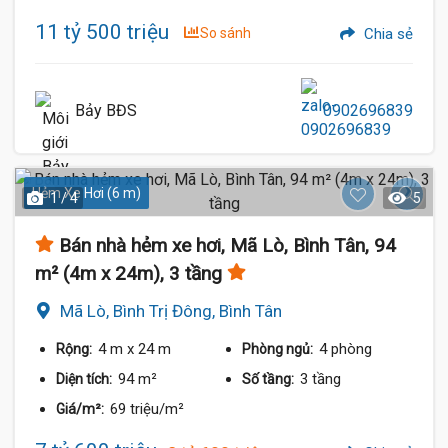
11 tỷ 500 triệu
So sánh
Chia sẻ
Bảy BĐS
0902696839
Hẻm Xe Hơi (6 m)
1 / 4
5
Bán nhà hẻm xe hơi, Mã Lò, Bình Tân, 94
m² (4m x 24m), 3 tầng
Mã Lò, Bình Trị Đông, Bình Tân
4 m
x 24 m
4 phòng
Rộng:
Phòng ngủ:
94 m²
3 tầng
Diện tích:
Số tầng:
69 triệu/m²
Giá/m²: