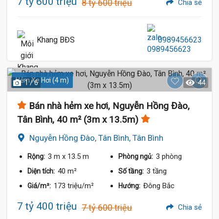
7 tỷ 600 triệu
8 tỷ 600 triệu
Chia sẻ
Khang BĐS
0989456623
Hẻm Xe Hơi (4 m)
1 / 6
44
Bán nhà hẻm xe hơi, Nguyễn Hồng Đào,
Tân Bình, 40 m² (3m x 13.5m)
Nguyễn Hồng Đào, Tân Bình, Tân Bình
3 m
x 13.5 m
3 phòng
Rộng:
Phòng ngủ:
40 m²
3 tầng
Diện tích:
Số tầng:
173 triệu/m²
Đông Bắc
Giá/m²:
Hướng:
7 tỷ 400 triệu
7 tỷ 600 triệu
Chia sẻ