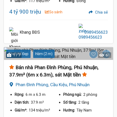
117 triệu/m²
Đông
Giá/m²:
Hướng:
4 tỷ 900 triệu
So sánh
Chia sẻ
Khang BĐS
0989456623
Thiết Kế Đẹp
Hẻm (2 m)
1 / 7
61
Bán nhà Phan Đình Phùng, Phú Nhuận,
37.9m² (6m x 6.3m), sát Mặt tiền
Phan Đình Phùng, Cầu Kiệu, Phú Nhuận
6 m
x 6.3 m
2 phòng
Rộng:
Phòng ngủ:
37.9 m²
2 tầng
Diện tích:
Số tầng:
134 triệu/m²
Tây Nam
Giá/m²:
Hướng: