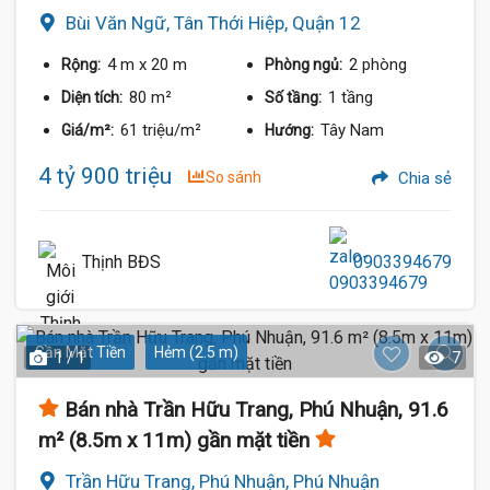
Bùi Văn Ngữ, Tân Thới Hiệp, Quận 12
4 m
x 20 m
2 phòng
Rộng:
Phòng ngủ:
80 m²
1 tầng
Diện tích:
Số tầng:
61 triệu/m²
Tây Nam
Giá/m²:
Hướng:
4 tỷ 900 triệu
So sánh
Chia sẻ
Thịnh BĐS
0903394679
Gần Mặt Tiền
Hẻm (2.5 m)
1 / 1
7
Bán nhà Trần Hữu Trang, Phú Nhuận, 91.6
m² (8.5m x 11m) gần mặt tiền
Trần Hữu Trang, Phú Nhuận, Phú Nhuận