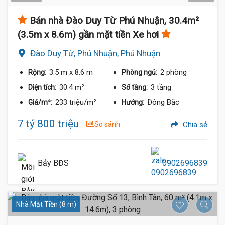
Bán nhà Đào Duy Từ Phú Nhuận, 30.4m²
(3.5m x 8.6m) gần mặt tiền Xe hơi
Đào Duy Từ, Phú Nhuận, Phú Nhuận
3.5 m
x 8.6 m
2 phòng
Rộng:
Phòng ngủ:
30.4 m²
3 tầng
Diện tích:
Số tầng:
233 triệu/m²
Đông Bắc
Giá/m²:
Hướng:
7 tỷ 800 triệu
So sánh
Chia sẻ
Bảy BĐS
0902696839
Nhà Mặt Tiền (8 m)