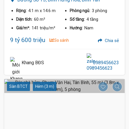
4.1 m
x 14.6 m
3 phòng
Rộng:
Phòng ngủ:
60 m²
4 tầng
Diện tích:
Số tầng:
141 triệu/m²
Nam
Giá/m²:
Hướng:
9 tỷ 600 triệu
So sánh
Chia sẻ
Khang BĐS
0989456623
Sàn BTCT
Hẻm (3 m)