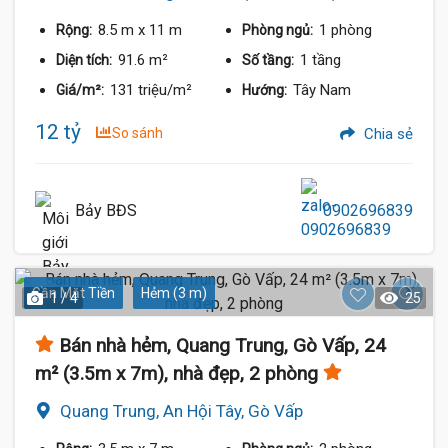
8.5 m
x 11 m
1 phòng
Rộng:
Phòng ngủ:
91.6 m²
1 tầng
Diện tích:
Số tầng:
131 triệu/m²
Tây Nam
Giá/m²:
Hướng:
12 tỷ
So sánh
Chia sẻ
Bảy BĐS
0902696839
Gần Mặt Tiền
Hẻm (3 m)
1 / 4
25
Bán nhà hẻm, Quang Trung, Gò Vấp, 24
m² (3.5m x 7m), nhà đẹp, 2 phòng
Quang Trung, An Hội Tây, Gò Vấp