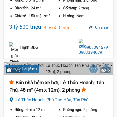
3.5 m
x 7 m
2 phòng
Rộng:
Phòng ngủ:
24 m²
2 tầng
Diện tích:
Số tầng:
150 triệu/m²
Nam
Giá/m²:
Hướng:
3 tỷ 600 triệu
3 tỷ 650 triệu
Chia sẻ
Thịnh BĐS
0903394679
Hẻm Xe Hơi (6 m)
1 / 3
5
Bán nhà hẻm xe hơi, Lê Thúc Hoạch, Tân
Phú, 48 m² (4m x 12m), 2 phòng
Lê Thúc Hoạch, Phú Thọ Hòa, Tân Phú
4 m
x 12 m
2 phòng
Rộng:
Phòng ngủ: