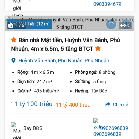
Nhà Mặt Tiền (12 m)
1 / 6
5
Bán nhà Mặt tiền, Huỳnh Văn Bánh, Phú
Nhuận, 4m x 6.5m, 5 tầng BTCT
Huỳnh Văn Bánh, Phú Nhuận, Phú Nhuận
4 m
x 6.5 m
8 phòng
Rộng:
Phòng ngủ:
24.2 m²
5 tầng
Diện tích:
Số tầng:
435 triệu/m²
Tây Bắc
Giá/m²:
Hướng:
11 tỷ 100 triệu
11 tỷ 400 triệu
Chia sẻ
Bảy BĐS
0902696839