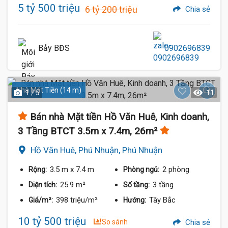
5 tỷ 500 triệu
6 tỷ 200 triệu
Chia sẻ
Bảy BĐS
0902696839
Nhà Mặt Tiền (14 m)
1 / 5
11
Bán nhà Mặt tiền Hồ Văn Huê, Kinh doanh,
3 Tầng BTCT 3.5m x 7.4m, 26m²
Hồ Văn Huê, Phú Nhuận, Phú Nhuận
3.5 m
x 7.4 m
2 phòng
Rộng:
Phòng ngủ:
25.9 m²
3 tầng
Diện tích:
Số tầng:
398 triệu/m²
Tây Bắc
Giá/m²:
Hướng:
10 tỷ 500 triệu
So sánh
Chia sẻ