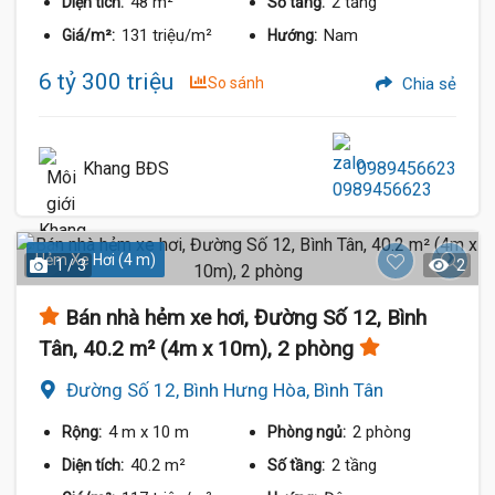
48 m²
2 tầng
Diện tích:
Số tầng:
131 triệu/m²
Nam
Giá/m²:
Hướng:
6 tỷ 300 triệu
So sánh
Chia sẻ
Khang BĐS
0989456623
Hẻm Xe Hơi (4 m)
1 / 3
2
Bán nhà hẻm xe hơi, Đường Số 12, Bình
Tân, 40.2 m² (4m x 10m), 2 phòng
Đường Số 12, Bình Hưng Hòa, Bình Tân
4 m
x 10 m
2 phòng
Rộng:
Phòng ngủ:
40.2 m²
2 tầng
Diện tích:
Số tầng: