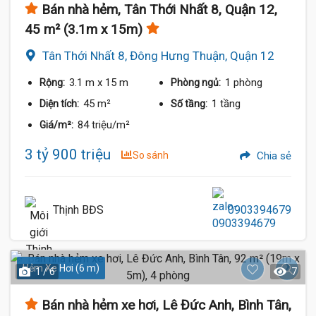
Bán nhà hẻm, Tân Thới Nhất 8, Quận 12,
45 m² (3.1m x 15m)
Tân Thới Nhất 8, Đông Hưng Thuận, Quận 12
3.1 m
x 15 m
1 phòng
Rộng:
Phòng ngủ:
45 m²
1 tầng
Diện tích:
Số tầng:
84 triệu/m²
Giá/m²:
3 tỷ 900 triệu
So sánh
Chia sẻ
Thịnh BĐS
0903394679
Hẻm Xe Hơi (6 m)
1 / 6
7
Bán nhà hẻm xe hơi, Lê Đức Anh, Bình Tân,