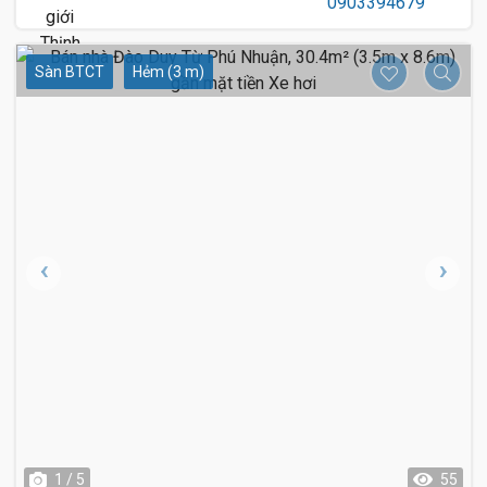
Sàn BTCT
Hẻm (3 m)
1 / 5
55