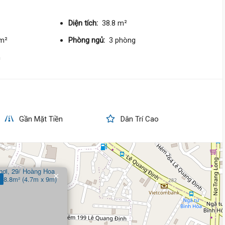
174 triệu/m²
Đông Bắc
Diện tích:
38.8 m²
/m²
Phòng ngủ:
3 phòng
6 tỷ 100 triệu
m
Phan Văn Trị,
Bình Lợi Trung
3.4 m
x 13 m
2 tầng
DT:
43.8 m²
3 phòng
ng
125 triệu/m²
Đông Bắc
Gần Mặt Tiền
Dân Trí Cao
5 tỷ 980 triệu
Nguyễn Trung Trực,
Bình Lợi 
5.8 m
x 8.5 m
4 tầng
×
DT:
51.2 m²
3 phòng
ng
129 triệu/m²
Tây Bắc
7 tỷ 600 triệu