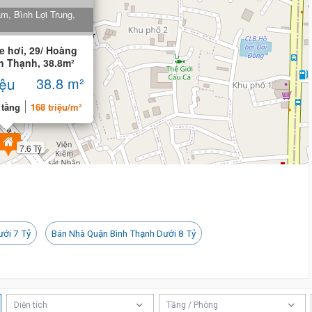
, Bình Lợi Trung,
e hơi, 29/ Hoàng
h Thạnh, 38.8m²
iệu
38.8 m²
 tầng
168 triệu/m²
7.6 Tỷ
ưới 7 Tỷ
Bán Nhà Quận Bình Thạnh Dưới 8 Tỷ
Diện tích
Tầng / Phòng