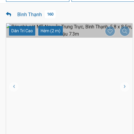
Bình Thạnh
160
Dân Trí Cao
Hẻm (2 m)