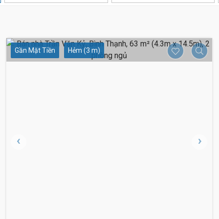
Gần Mặt Tiền
Hẻm (3 m)
7.6 Tỷ