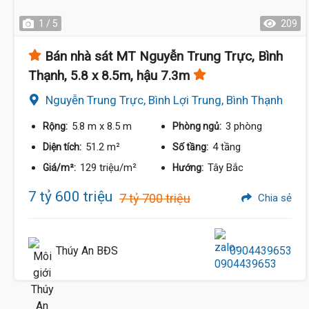
1 / 5
209
Bán nhà sát MT Nguyễn Trung Trực, Bình
Thạnh, 5.8 x 8.5m, hậu 7.3m
Nguyễn Trung Trực, Bình Lợi Trung, Bình Thạnh
5.8 m
x 8.5 m
3 phòng
Rộng:
Phòng ngủ:
51.2 m²
4 tầng
Diện tích:
Số tầng:
129 triệu/m²
Tây Bắc
Giá/m²:
Hướng:
7 tỷ 600 triệu
7 tỷ 700 triệu
Chia sẻ
Thúy An BĐS
0904439653