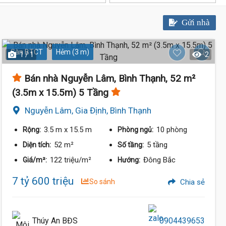
Gửi nhà
Sàn BTCT
Hẻm (3 m)
1 / 1
2
Bán nhà Nguyễn Lâm, Bình Thạnh, 52 m²
(3.5m x 15.5m) 5 Tầng
Nguyễn Lâm, Gia Định, Bình Thạnh
3.5 m
x 15.5 m
10 phòng
Rộng:
Phòng ngủ:
52 m²
5 tầng
Diện tích:
Số tầng:
7.5 Tỷ
122 triệu/m²
Đông Bắc
Giá/m²:
Hướng:
7 tỷ 600 triệu
So sánh
Chia sẻ
Thúy An BĐS
0904439653