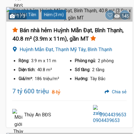
Gần Mặt Tiền
Hẻm (3 m)
1 / 3
145
Bán nhà hẻm Huỳnh Mẫn Đạt, Bình Thạnh,
40.8 m² (3.9m x 11m), gần MT
Huỳnh Mẫn Đạt, Thạnh Mỹ Tây, Bình Thạnh
3.9 m
x 11 m
2 phòng
Rộng:
Phòng ngủ:
40.8 m²
2 tầng
Diện tích:
Số tầng:
186 triệu/m²
Tây Bắc
Giá/m²:
Hướng:
7 tỷ 600 triệu
8 tỷ
Chia sẻ
Thúy An BĐS
0904439653