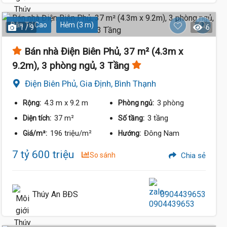
Dân Trí Cao
Hẻm (3 m)
1 / 9
6
Bán nhà Điện Biên Phủ, 37 m² (4.3m x
9.2m), 3 phòng ngủ, 3 Tầng
Điện Biên Phủ, Gia Định, Bình Thạnh
4.3 m
x 9.2 m
3 phòng
Rộng:
Phòng ngủ:
37 m²
3 tầng
Diện tích:
Số tầng:
196 triệu/m²
Đông Nam
Giá/m²:
Hướng:
7 tỷ 600 triệu
So sánh
Chia sẻ
Thúy An BĐS
0904439653