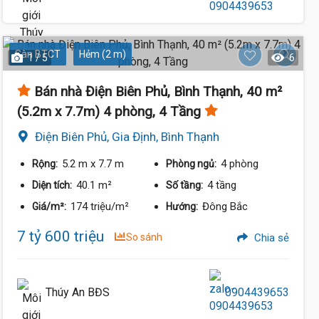
Sàn BTCT
Hẻm (2 m)
1 / 5
6
Bán nhà Điện Biên Phủ, Bình Thạnh, 40 m²
(5.2m x 7.7m) 4 phòng, 4 Tầng
7.6 Tỷ
Điện Biên Phủ, Gia Định, Bình Thạnh
5.2 m
x 7.7 m
4 phòng
Rộng:
Phòng ngủ:
40.1 m²
4 tầng
Diện tích:
Số tầng:
174 triệu/m²
Đông Bắc
Giá/m²:
Hướng:
7 tỷ 600 triệu
So sánh
Chia sẻ
Thúy An BĐS
0904439653