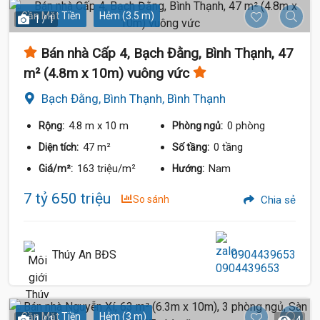
Gần Mặt Tiền
Hẻm (3.5 m)
1 / 1
Bán nhà Cấp 4, Bạch Đằng, Bình Thạnh, 47
m² (4.8m x 10m) vuông vức
Bạch Đằng, Bình Thạnh, Bình Thạnh
4.8 m
x 10 m
0 phòng
Rộng:
Phòng ngủ:
47 m²
0 tầng
Diện tích:
Số tầng:
163 triệu/m²
Nam
Giá/m²:
Hướng:
7 tỷ 650 triệu
So sánh
Chia sẻ
Thúy An BĐS
0904439653
Gần Mặt Tiền
Hẻm (3 m)