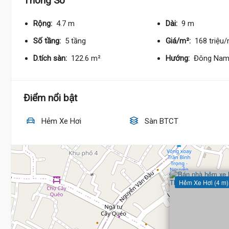
Thông Số
Rộng:
4.7 m
Dài:
9 m
Số tầng:
5 tầng
Giá/m²:
168 triệu
7.6 Tỷ
D.tích sàn:
122.6 m²
Hướng:
Đông Na
Điểm nổi bật
Hẻm Xe Hơi
Sàn BTCT
Hẻm Xe Hơi (4 m)