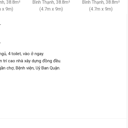
Nguyễn Văn Đậu,
Bình Lợi Tru
4 m
x 13 m
2 tầng
DT:
52 m²
6 phòng
ng
.
173 triệu/m²
Đông Nam
.
9 tỷ
gủ, 4 toilet, vào ở ngay.
Nguyễn Xí,
Bình Lợi Trung
ân trí cao nhà xây dựng đồng đều.
3.8 m
x 11.6 m
3 tầng
ần chợ, Bệnh viện, Uỷ Ban Quận.
DT:
44.1 m²
3 phòng
ng
187 triệu/m²
Tây Bắc
9 tỷ
Nguyễn Xí,
Bình Lợi Trung
4 m
x 8.7 m
0 tầng
DT:
35 m²
0 phòng
ng