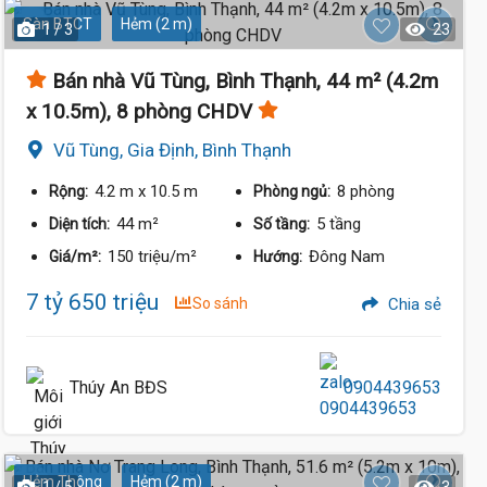
Sàn BTCT
Hẻm (2 m)
1 / 3
23
Bán nhà Vũ Tùng, Bình Thạnh, 44 m² (4.2m
x 10.5m), 8 phòng CHDV
Vũ Tùng, Gia Định, Bình Thạnh
4.2 m
x 10.5 m
8 phòng
Rộng:
Phòng ngủ:
44 m²
5 tầng
Diện tích:
Số tầng:
150 triệu/m²
Đông Nam
Giá/m²:
Hướng:
7 tỷ 650 triệu
So sánh
Chia sẻ
Thúy An BĐS
0904439653
Hẻm Thông
Hẻm (2 m)