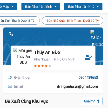
Gò Vấp
Bán Nhà Tân Bình
Bán Nhà Tân Phú
ận Bình Thạnh Dưới 5 Tỷ
Bán Nhà Quận Bình Thạnh Dưới 20 Tỷ
Thúy An BĐS
Phú Nhuận, TP. Hồ Chí Minh
Điện thoại
0904439653
7.5 Tỷ
Email
dinhgianha.vn@gmail.com
Đề Xuất Cùng Khu Vực
Giá/m²