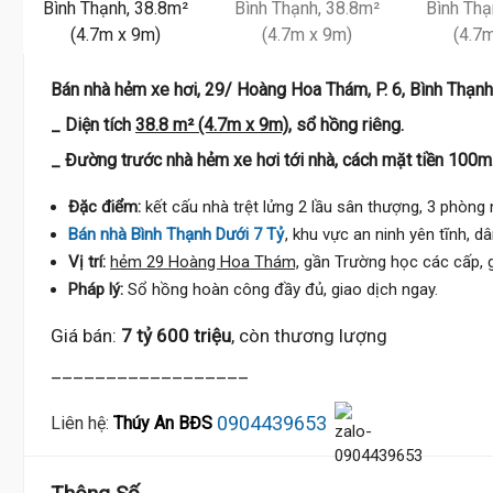
Bán nhà hẻm xe hơi, 29/ Hoàng Hoa Thám, P. 6, Bình Thạnh
_ Diện tích
38.8 m² (4.7m x 9m),
sổ hồng riêng.
_ Đường trước nhà hẻm xe hơi tới nhà, cách mặt tiền 100m
Đặc điểm:
kết cấu nhà trệt lửng 2 lầu sân thượng, 3 phòng n
Bán nhà Bình Thạnh Dưới 7 Tỷ
, khu vực an ninh yên tĩnh, d
Vị trí:
hẻm 29 Hoàng Hoa Thám,
gần Trường học các cấp, g
Pháp lý:
Sổ hồng hoàn công đầy đủ, giao dịch ngay.
Giá bán:
7 tỷ 600 triệu
, còn thương lượng
__________________
0904439653
Liên hệ:
Thúy An BĐS