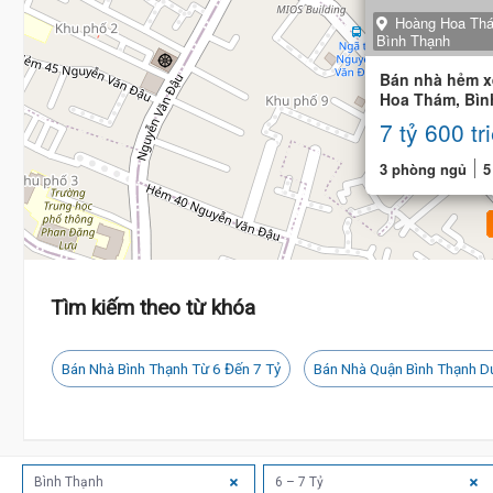
Hoàng Hoa Thám
Bình Thạnh
Bán nhà hẻm x
Hoa Thám, Bìn
(4.7m x 9m)
7 tỷ 600 tr
3 phòng ngủ
5
Tìm kiếm theo từ khóa
Bán Nhà Bình Thạnh Từ 6 Đến 7 Tỷ
Bán Nhà Quận Bình Thạnh D
Bình Thạnh
6 – 7 Tỷ