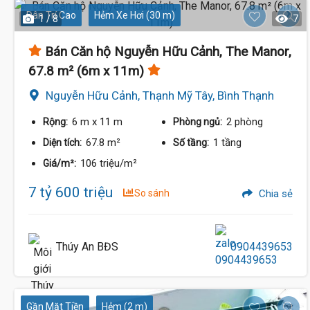
Dân Trí Cao
Hẻm Xe Hơi (30 m)
1 / 8
7
Bán Căn hộ Nguyễn Hữu Cảnh, The Manor,
67.8 m² (6m x 11m)
Nguyễn Hữu Cảnh, Thạnh Mỹ Tây, Bình Thạnh
6 m
x 11 m
2 phòng
Rộng:
Phòng ngủ:
67.8 m²
1 tầng
Diện tích:
Số tầng:
106 triệu/m²
Giá/m²:
7 tỷ 600 triệu
So sánh
Chia sẻ
Thúy An BĐS
0904439653
Gần Mặt Tiền
Hẻm (2 m)