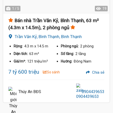
1 / 5
19
Bán nhà Trần Văn Kỷ, Bình Thạnh, 63 m²
(4.3m x 14.5m), 2 phòng ngủ
Trần Văn Kỷ, Bình Thạnh, Bình Thạnh
4.3 m
x 14.5 m
2 phòng
Rộng:
Phòng ngủ:
63 m²
2 tầng
Diện tích:
Số tầng:
121 triệu/m²
Đông Nam
Giá/m²:
Hướng:
7 tỷ 600 triệu
So sánh
Chia sẻ
Thúy An BĐS
0904439653