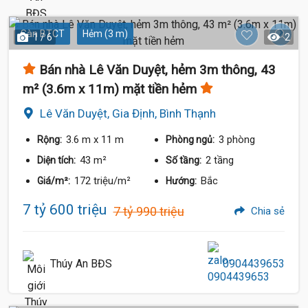
Sàn BTCT
Hẻm (3 m)
1 / 6
2
Bán nhà Lê Văn Duyệt, hẻm 3m thông, 43
m² (3.6m x 11m) mặt tiền hẻm
Lê Văn Duyệt, Gia Định, Bình Thạnh
3.6 m
x 11 m
3 phòng
Rộng:
Phòng ngủ:
43 m²
2 tầng
Diện tích:
Số tầng:
172 triệu/m²
Bắc
Giá/m²:
Hướng:
7 tỷ 600 triệu
7 tỷ 990 triệu
Chia sẻ
Thúy An BĐS
0904439653