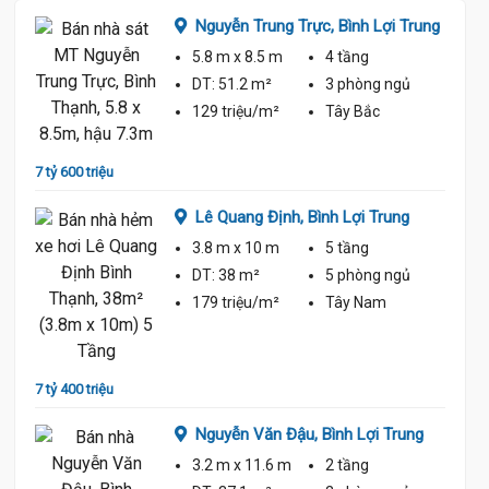
ng
Nguyễn Trung Trực,
Bình Lợi Trung
5.8 m
x 8.5 m
4 tầng
ủ
DT:
51.2 m²
3 phòng
ngủ
129 triệu/m²
Tây Bắc
7 tỷ 600 triệu
7 tỷ 90
Lê Quang Định,
Bình Lợi Trung
7.7 Tỷ
3.8 m
x 10 m
5 tầng
ủ
DT:
38 m²
5 phòng
ngủ
179 triệu/m²
Tây Nam
7 tỷ 400 triệu
7 tỷ 30
Nguyễn Văn Đậu,
Bình Lợi Trung
3.2 m
x 11.6 m
2 tầng
ủ