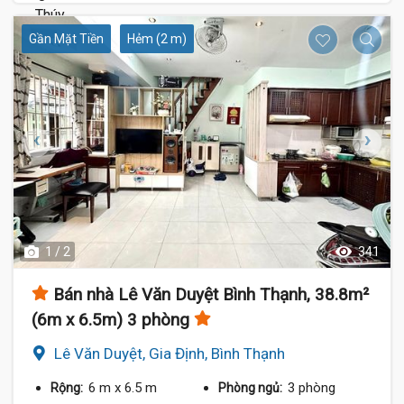
Gần Mặt Tiền
Hẻm (2 m)
1 / 2
341
Bán nhà Lê Văn Duyệt Bình Thạnh, 38.8m²
(6m x 6.5m) 3 phòng
Lê Văn Duyệt, Gia Định, Bình Thạnh
6 m
x 6.5 m
3 phòng
Rộng:
Phòng ngủ: