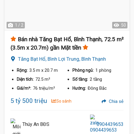
1 / 2
50
Bán nhà Tăng Bạt Hổ, Bình Thạnh, 72.5 m²
(3.5m x 20.7m) gần Mặt tiền
Tăng Bạt Hổ, Bình Lợi Trung, Bình Thạnh
3.5 m
x 20.7 m
1 phòng
Rộng:
Phòng ngủ:
72.5 m²
2 tầng
Diện tích:
Số tầng:
76 triệu/m²
Đông Bắc
Giá/m²:
Hướng:
5 tỷ 500 triệu
So sánh
Chia sẻ
Thúy An BĐS
0904439653