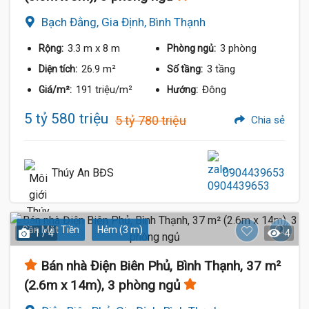
Bạch Đằng, Gia Định, Bình Thạnh
3.3 m
x 8 m
3 phòng
Rộng:
Phòng ngủ:
26.9 m²
3 tầng
Diện tích:
Số tầng:
191 triệu/m²
Đông
Giá/m²:
Hướng:
5 tỷ 580 triệu
5 tỷ 780 triệu
Chia sẻ
Thúy An BĐS
0904439653
Gần Mặt Tiền
Hẻm (3 m)
1 / 4
4
Bán nhà Điện Biên Phủ, Bình Thạnh, 37 m²
(2.6m x 14m), 3 phòng ngủ