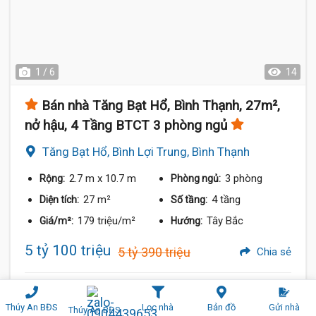
1 / 6
14
Bán nhà Tăng Bạt Hổ, Bình Thạnh, 27m²,
nở hậu, 4 Tầng BTCT 3 phòng ngủ
Tăng Bạt Hổ, Bình Lợi Trung, Bình Thạnh
2.7 m
x 10.7 m
3 phòng
Rộng:
Phòng ngủ:
27 m²
4 tầng
Diện tích:
Số tầng:
179 triệu/m²
Tây Bắc
Giá/m²:
Hướng:
5 tỷ 100 triệu
5 tỷ 390 triệu
Chia sẻ
Thúy An BĐS
0904439653
Thúy An BĐS
Lọc nhà
Bản đồ
Gửi nhà
Thúy An BĐS