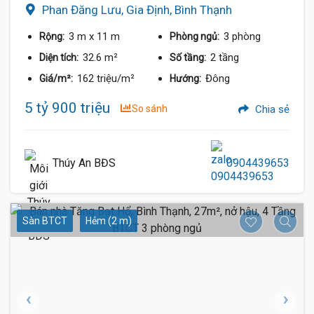
Phan Đăng Lưu, Gia Định, Bình Thạnh
3 m
x 11 m
3 phòng
Rộng:
Phòng ngủ:
32.6 m²
2 tầng
Diện tích:
Số tầng:
162 triệu/m²
Đông
Giá/m²:
Hướng:
5 tỷ 900 triệu
So sánh
Chia sẻ
Thúy An BĐS
0904439653
Sàn BTCT
Hẻm (2 m)