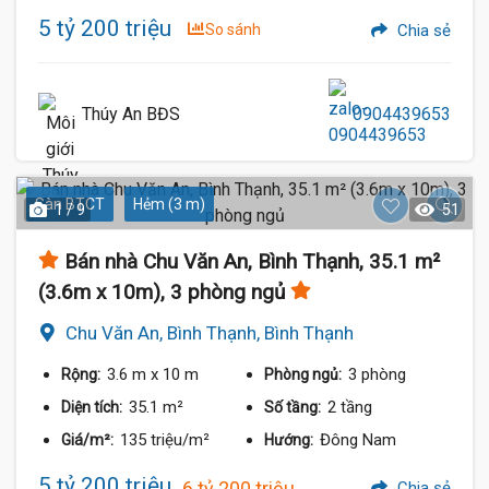
5 tỷ 200 triệu
So sánh
Chia sẻ
Thúy An BĐS
0904439653
Sàn BTCT
Hẻm (3 m)
1 / 9
51
Bán nhà Chu Văn An, Bình Thạnh, 35.1 m²
(3.6m x 10m), 3 phòng ngủ
Chu Văn An, Bình Thạnh, Bình Thạnh
3.6 m
x 10 m
3 phòng
Rộng:
Phòng ngủ:
35.1 m²
2 tầng
Diện tích:
Số tầng:
135 triệu/m²
Đông Nam
Giá/m²:
Hướng:
5 tỷ 200 triệu
6 tỷ 200 triệu
Chia sẻ