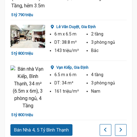
5 tỷ 790 triệu
5 tỷ 9
Lê Văn Duyệt,
Gia Định
6 m
x 6.5 m
2 tầng
DT:
38.8 m²
3 phòng
ngủ
143 triệu/m²
Bắc
5 tỷ 800 triệu
Vạn Kiếp,
Gia Định
6.5 m
x 6 m
4 tầng
6 tỷ
DT:
34 m²
3 phòng
ngủ
161 triệu/m²
Nam
5 tỷ 800 triệu
Bán Nhà 4, 5 Tỷ Bình Thạnh
4 tỷ 9