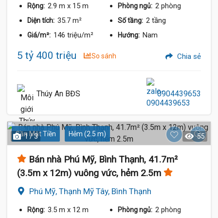
2.9 m
x 15 m
2 phòng
Rộng:
Phòng ngủ:
35.7 m²
2 tầng
Diện tích:
Số tầng:
146 triệu/m²
Nam
Giá/m²:
Hướng:
5 tỷ 400 triệu
So sánh
Chia sẻ
Thúy An BĐS
0904439653
Gần Mặt Tiền
Hẻm (2.5 m)
1 / 3
55
Bán nhà Phú Mỹ, Bình Thạnh, 41.7m²
(3.5m x 12m) vuông vức, hẻm 2.5m
Phú Mỹ, Thạnh Mỹ Tây, Bình Thạnh
3.5 m
x 12 m
2 phòng
Rộng:
Phòng ngủ: