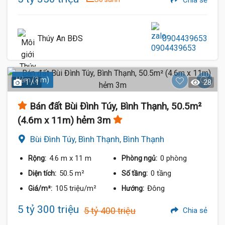
Chia sẻ
Thúy An BĐS
0904439653
Hẻm (3 m)
1 / 1
28
Bán đất Bùi Đình Túy, Bình Thạnh, 50.5m²
(4.6m x 11m) hẻm 3m
Bùi Đình Túy, Bình Thạnh, Bình Thạnh
4.6 m
x 11 m
0 phòng
Rộng:
Phòng ngủ:
50.5 m²
0 tầng
Diện tích:
Số tầng:
105 triệu/m²
Đông
Giá/m²:
Hướng:
5 tỷ 300 triệu
5 tỷ 400 triệu
Chia sẻ