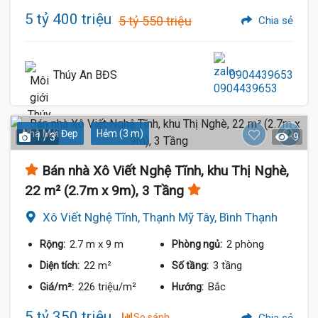
5 tỷ 400 triệu
5 tỷ 550 triệu
Chia sẻ
Thúy An BĐS
0904439653
Nhà Mới Đẹp
Hẻm (3 m)
1 / 3
9
Bán nhà Xô Viết Nghệ Tĩnh, khu Thị Nghè,
22 m² (2.7m x 9m), 3 Tầng
Xô Viết Nghệ Tĩnh, Thạnh Mỹ Tây, Bình Thạnh
2.7 m
x 9 m
2 phòng
Rộng:
Phòng ngủ:
22 m²
3 tầng
Diện tích:
Số tầng:
226 triệu/m²
Bắc
Giá/m²:
Hướng:
5 tỷ 350 triệu
So sánh