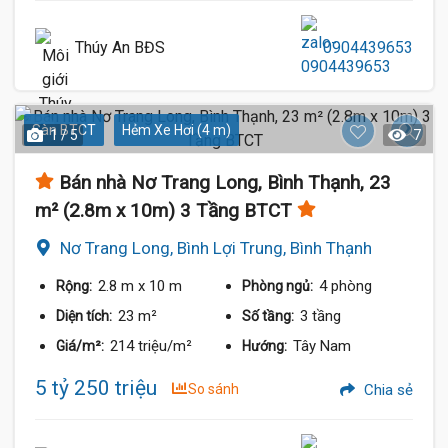
Thúy An BĐS
0904439653
Sàn BTCT
Hẻm Xe Hơi (4 m)
1 / 5
7
Bán nhà Nơ Trang Long, Bình Thạnh, 23
m² (2.8m x 10m) 3 Tầng BTCT
Nơ Trang Long, Bình Lợi Trung, Bình Thạnh
2.8 m
x 10 m
4 phòng
Rộng:
Phòng ngủ:
23 m²
3 tầng
Diện tích:
Số tầng:
214 triệu/m²
Tây Nam
Giá/m²:
Hướng:
5 tỷ 250 triệu
So sánh
Chia sẻ