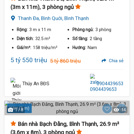
(3m x 11m), 3 phòng ngủ
Thanh Đa, Bình Quới, Bình Thạnh
3 m
x 11 m
3 phòng
Rộng:
Phòng ngủ:
32.5 m²
2 tầng
Diện tích:
Số tầng:
158 triệu/m²
Nam
Giá/m²:
Hướng:
5 tỷ 550 triệu
5 tỷ 860 triệu
Chia sẻ
Thúy An BĐS
0904439653
Hẻm (1 m)
1 / 8
14
Bán nhà Bạch Đằng, Bình Thạnh, 26.9 m²
(3.6m x 8m), 3 phòng ngủ