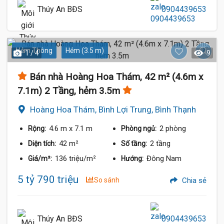
Thúy An BĐS
0904439653
Hẻm Thông
Hẻm (3.5 m)
1 / 4
9
Bán nhà Hoàng Hoa Thám, 42 m² (4.6m x
7.1m) 2 Tầng, hẻm 3.5m
Hoàng Hoa Thám, Bình Lợi Trung, Bình Thạnh
4.6 m
x 7.1 m
2 phòng
Rộng:
Phòng ngủ:
42 m²
2 tầng
Diện tích:
Số tầng:
136 triệu/m²
Đông Nam
Giá/m²:
Hướng:
5 tỷ 790 triệu
So sánh
Chia sẻ
Thúy An BĐS
0904439653