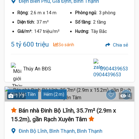
Điện Biên Phủ, Gia Định, Bình Thạnh
2.6 m
x 14 m
3 phòng
Rộng:
Phòng ngủ:
37 m²
2 tầng
Diện tích:
Số tầng:
147 triệu/m²
Tây Bắc
Giá/m²:
Hướng:
5 tỷ 600 triệu
So sánh
Chia sẻ
Thúy An BĐS
0904439653
Gần Mặt Tiền
Hẻm (2 m)
1 / 3
4
Bán nhà Đinh Bộ Lĩnh, 35.7m² (2.9m x
15.2m), gần Rạch Xuyên Tâm
Đinh Bộ Lĩnh, Bình Thạnh, Bình Thạnh