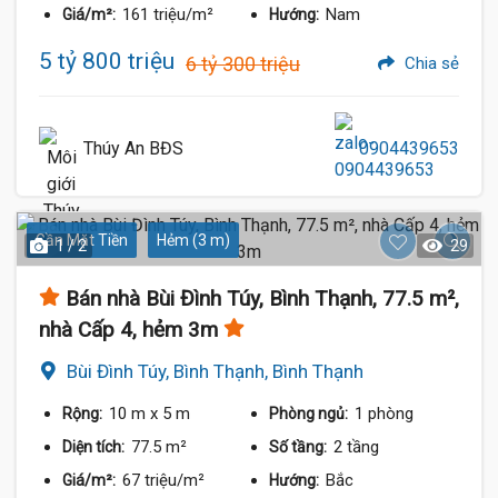
161 triệu/m²
Nam
Giá/m²:
Hướng:
5 tỷ 800 triệu
6 tỷ 300 triệu
Chia sẻ
Thúy An BĐS
0904439653
Gần Mặt Tiền
Hẻm (3 m)
1 / 2
29
Bán nhà Bùi Đình Túy, Bình Thạnh, 77.5 m²,
nhà Cấp 4, hẻm 3m
Bùi Đình Túy, Bình Thạnh, Bình Thạnh
10 m
x 5 m
1 phòng
Rộng:
Phòng ngủ:
77.5 m²
2 tầng
Diện tích:
Số tầng:
67 triệu/m²
Bắc
Giá/m²:
Hướng: