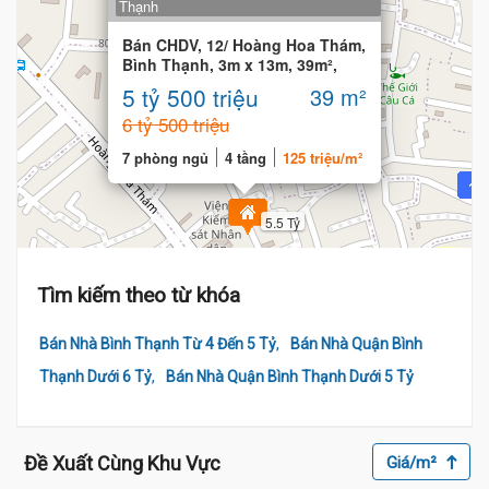
Thạnh
Bán CHDV, 12/ Hoàng Hoa Thám,
Bình Thạnh, 3m x 13m, 39m²,
gần mặt tiền
5 tỷ 500 triệu
39 m²
6 tỷ 500 triệu
7 phòng ngủ
4 tầng
125 triệu/m²
5.5 Tỷ
Tìm kiếm theo từ khóa
,
Bán Nhà Bình Thạnh Từ 4 Đến 5 Tỷ
Bán Nhà Quận Bình
,
Thạnh Dưới 6 Tỷ
Bán Nhà Quận Bình Thạnh Dưới 5 Tỷ
Đề Xuất Cùng Khu Vực
Giá/m²