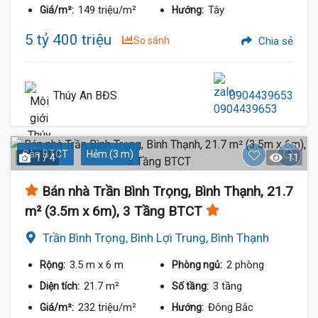
149 triệu/m²
Tây
Giá/m²:
Hướng:
5 tỷ 400 triệu
So sánh
Chia sẻ
Thúy An BĐS
0904439653
Sàn BTCT
Hẻm (3 m)
1 / 4
11
Bán nhà Trần Bình Trọng, Bình Thạnh, 21.7
m² (3.5m x 6m), 3 Tầng BTCT
Trần Bình Trọng, Bình Lợi Trung, Bình Thạnh
3.5 m
x 6 m
2 phòng
Rộng:
Phòng ngủ:
21.7 m²
3 tầng
Diện tích:
Số tầng:
232 triệu/m²
Đông Bắc
Giá/m²:
Hướng: