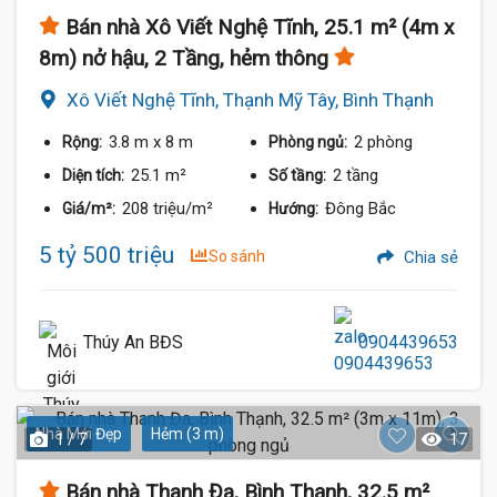
Bán nhà Xô Viết Nghệ Tĩnh, 25.1 m² (4m x
8m) nở hậu, 2 Tầng, hẻm thông
Xô Viết Nghệ Tĩnh, Thạnh Mỹ Tây, Bình Thạnh
3.8 m
x 8 m
2 phòng
Rộng:
Phòng ngủ:
25.1 m²
2 tầng
Diện tích:
Số tầng:
208 triệu/m²
Đông Bắc
Giá/m²:
Hướng:
5 tỷ 500 triệu
So sánh
Chia sẻ
Thúy An BĐS
0904439653
Nhà Mới Đẹp
Hẻm (3 m)
1 / 7
17
Bán nhà Thanh Đa, Bình Thạnh, 32.5 m²