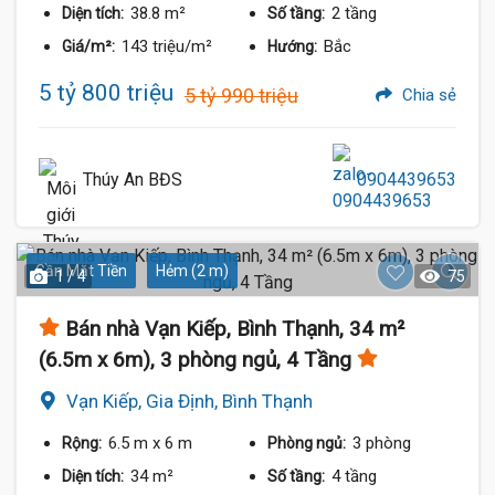
38.8 m²
2 tầng
Diện tích:
Số tầng:
143 triệu/m²
Bắc
Giá/m²:
Hướng:
5 tỷ 800 triệu
5 tỷ 990 triệu
Chia sẻ
Thúy An BĐS
0904439653
Gần Mặt Tiền
Hẻm (2 m)
1 / 4
75
Bán nhà Vạn Kiếp, Bình Thạnh, 34 m²
(6.5m x 6m), 3 phòng ngủ, 4 Tầng
Vạn Kiếp, Gia Định, Bình Thạnh
6.5 m
x 6 m
3 phòng
Rộng:
Phòng ngủ:
34 m²
4 tầng
Diện tích:
Số tầng: