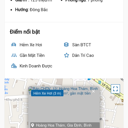
Giá/m²:
125 triệu/m²
Phòng ngủ:
7 phòng
Hướng:
Đông Bắc
Điểm nổi bật
Hẻm Xe Hơi
Sàn BTCT
Gần Mặt Tiền
Dân Trí Cao
Kinh Doanh Được
×
Hẻm Xe Hơi (3 m)
Hoàng Hoa Thám, Gia Định, Bình