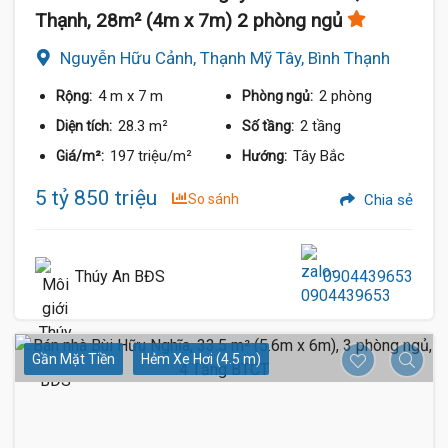
Thạnh, 28m² (4m x 7m) 2 phòng ngủ
Nguyễn Hữu Cảnh, Thạnh Mỹ Tây, Bình Thạnh
4 m
x 7 m
2 phòng
Rộng:
Phòng ngủ:
28.3 m²
2 tầng
Diện tích:
Số tầng:
197 triệu/m²
Tây Bắc
Giá/m²:
Hướng:
5 tỷ 850 triệu
So sánh
Chia sẻ
Thúy An BĐS
0904439653
Gần Mặt Tiền
Hẻm Xe Hơi (4.5 m)