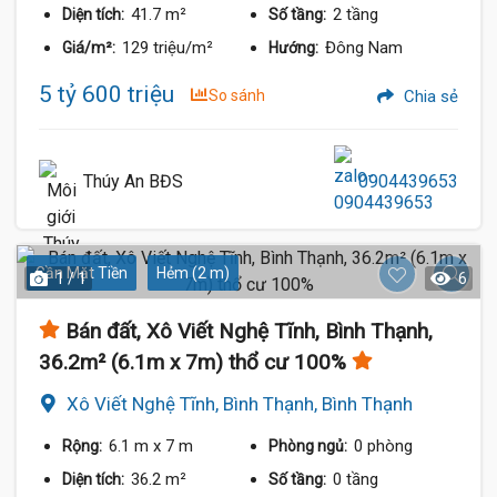
41.7 m²
2 tầng
Diện tích:
Số tầng:
129 triệu/m²
Đông Nam
Giá/m²:
Hướng:
5 tỷ 600 triệu
So sánh
Chia sẻ
Thúy An BĐS
0904439653
Gần Mặt Tiền
Hẻm (2 m)
1 / 1
6
Bán đất, Xô Viết Nghệ Tĩnh, Bình Thạnh,
36.2m² (6.1m x 7m) thổ cư 100%
Xô Viết Nghệ Tĩnh, Bình Thạnh, Bình Thạnh
6.1 m
x 7 m
0 phòng
Rộng:
Phòng ngủ:
36.2 m²
0 tầng
Diện tích:
Số tầng: