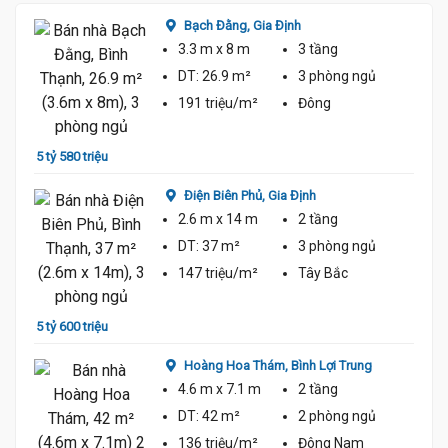
Bạch Đằng,
Gia Định
3.3 m
x 8 m
3 tầng
DT:
26.9 m²
3 phòng
ngủ
191 triệu/m²
Đông
5.8 Tỷ
5 tỷ 580 triệu
5 tỷ 9
5.8 Tỷ
Điện Biên Phủ,
Gia Định
2.6 m
x 14 m
2 tầng
DT:
37 m²
3 phòng
ngủ
147 triệu/m²
Tây Bắc
5 tỷ 600 triệu
5 tỷ 9
Hoàng Hoa Thám,
Bình Lợi Trung
4.6 m
x 7.1 m
2 tầng
DT:
42 m²
2 phòng
ngủ
136 triệu/m²
Đông Nam