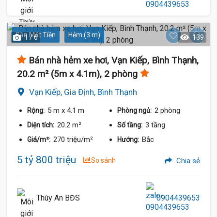
Gần Mặt Tiền
Hẻm (3 m)
1 / 6
139
Bán nhà hẻm xe hơi, Vạn Kiếp, Bình Thạnh,
20.2 m² (5m x 4.1m), 2 phòng
Vạn Kiếp, Gia Định, Bình Thạnh
5 m
x 4.1 m
2 phòng
Rộng:
Phòng ngủ:
20.2 m²
3 tầng
Diện tích:
Số tầng:
270 triệu/m²
Bắc
Giá/m²:
Hướng:
5 tỷ 800 triệu
So sánh
Chia sẻ
Thúy An BĐS
0904439653