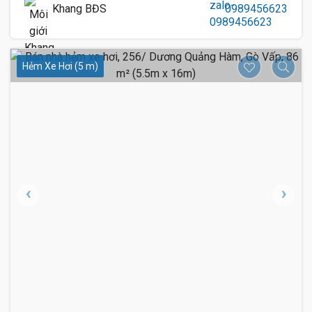
Khang BĐS
0989456623
Hẻm Xe Hơi (5 m)