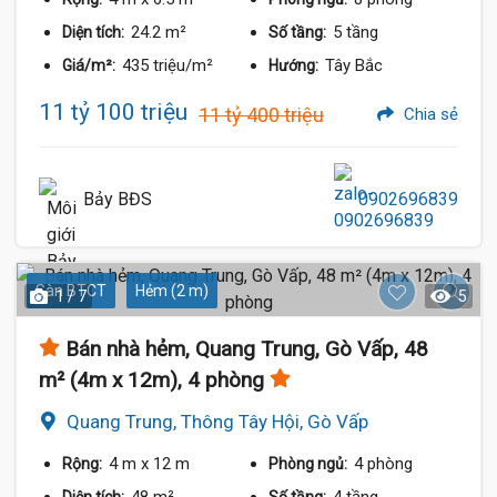
24.2 m²
5 tầng
Diện tích:
Số tầng:
435 triệu/m²
Tây Bắc
Giá/m²:
Hướng:
11 tỷ 100 triệu
11 tỷ 400 triệu
Chia sẻ
Bảy BĐS
0902696839
Sàn BTCT
Hẻm (2 m)
1 / 7
5
Bán nhà hẻm, Quang Trung, Gò Vấp, 48
m² (4m x 12m), 4 phòng
Quang Trung, Thông Tây Hội, Gò Vấp
4 m
x 12 m
4 phòng
Rộng:
Phòng ngủ: