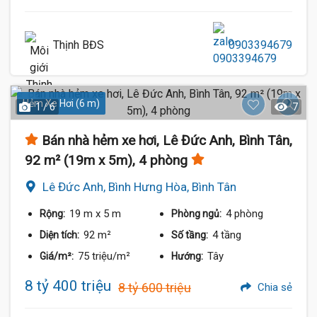
Thịnh BĐS
0903394679
Hẻm Xe Hơi (6 m)
1 / 6
7
Bán nhà hẻm xe hơi, Lê Đức Anh, Bình Tân,
92 m² (19m x 5m), 4 phòng
Lê Đức Anh, Bình Hưng Hòa, Bình Tân
19 m
x 5 m
4 phòng
Rộng:
Phòng ngủ:
92 m²
4 tầng
Diện tích:
Số tầng:
75 triệu/m²
Tây
Giá/m²:
Hướng:
8 tỷ 400 triệu
8 tỷ 600 triệu
Chia sẻ