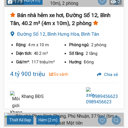
Hẻm Xe Hơi (4 m)
1 / 3
2
Bán nhà hẻm xe hơi, Đường Số 12, Bình
Tân, 40.2 m² (4m x 10m), 2 phòng
Đường Số 12, Bình Hưng Hòa, Bình Tân
4 m
x 10 m
2 phòng
Rộng:
Phòng ngủ:
40.2 m²
2 tầng
Diện tích:
Số tầng:
117 triệu/m²
Đông
Giá/m²:
Hướng:
4 tỷ 900 triệu
So sánh
Chia sẻ
Khang BĐS
0989456623
Thiết Kế Đẹp
Hẻm (2 m)