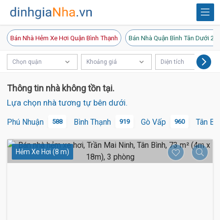
Bán Nhà Hẻm Xe Hơi Quận Bình Thạnh
Bán Nhà Quận Bình Tân Dưới 20
Chọn quận
Khoảng giá
Diện tích
Thông tin nhà không tồn tại.
Lựa chọn nhà tương tự bên dưới.
Phú Nhuận
Bình Thạnh
Gò Vấp
Tân Bì
588
919
960
Hẻm Xe Hơi (8 m)