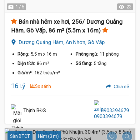
1 / 5
23
Bán nhà hẻm xe hơi, 256/ Dương Quảng
Hàm, Gò Vấp, 86 m² (5.5m x 16m)
Dương Quảng Hàm, An Nhơn, Gò Vấp
5.5 m
x 16 m
11 phòng
Rộng:
Phòng ngủ:
86 m²
5 tầng
Diện tích:
Số tầng:
162 triệu/m²
Giá/m²:
16 tỷ
So sánh
Chia sẻ
Thịnh BĐS
0903394679
Sàn BTCT
Hẻm (3 m)