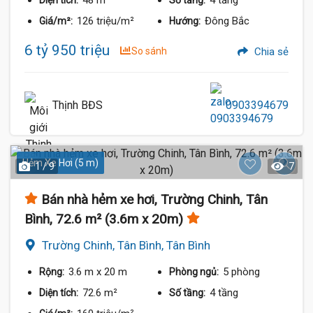
48 m²
4 tầng
Diện tích:
Số tầng:
126 triệu/m²
Đông Bắc
Giá/m²:
Hướng:
6 tỷ 950 triệu
So sánh
Chia sẻ
Thịnh BĐS
0903394679
Hẻm Xe Hơi (5 m)
1 / 9
7
Bán nhà hẻm xe hơi, Trường Chinh, Tân
Bình, 72.6 m² (3.6m x 20m)
Trường Chinh, Tân Bình, Tân Bình
3.6 m
x 20 m
5 phòng
Rộng:
Phòng ngủ:
72.6 m²
4 tầng
Diện tích:
Số tầng: