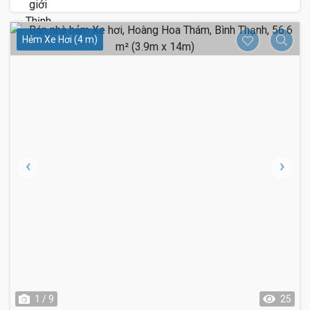
Hẻm Xe Hơi (4 m)
1 / 9
25