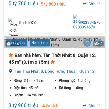
5 tỷ 700 triệu
5 tỷ 800 triệu
Chia sẻ
Thịnh BĐS
0903394679
Dân Trí Cao
Hẻm (3 m)
1 / 6
2
Bán nhà hẻm, Tân Thới Nhất 8, Quận 12,
45 m² (3.1m x 15m)
Tân Thới Nhất 8, Đông Hưng Thuận, Quận 12
3.1 m
x 15 m
1 phòng
Rộng:
Phòng ngủ:
45 m²
1 tầng
Diện tích:
Số tầng:
84 triệu/m²
Giá/m²:
3 tỷ 900 triệu
So sánh
Chia sẻ