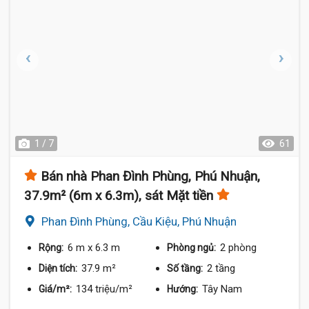
1 / 7
61
Bán nhà Phan Đình Phùng, Phú Nhuận,
37.9m² (6m x 6.3m), sát Mặt tiền
Phan Đình Phùng, Cầu Kiệu, Phú Nhuận
6 m
x 6.3 m
2 phòng
Rộng:
Phòng ngủ:
37.9 m²
2 tầng
Diện tích:
Số tầng:
134 triệu/m²
Tây Nam
Giá/m²:
Hướng: