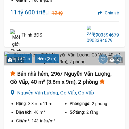
160 triệu/m²
Giá/m²:
11 tỷ 600 triệu
12 tỷ
Chia sẻ
Thịnh BĐS
0903394679
Dân Trí Cao
Hẻm (3 m)
1 / 5
43
Bán nhà hẻm, 296/ Nguyễn Văn Lượng,
Gò Vấp, 40 m² (3.8m x 9m), 2 phòng
Nguyễn Văn Lượng, Gò Vấp, Gò Vấp
3.8 m
x 11 m
2 phòng
Rộng:
Phòng ngủ:
40 m²
2 tầng
Diện tích:
Số tầng:
143 triệu/m²
Giá/m²: