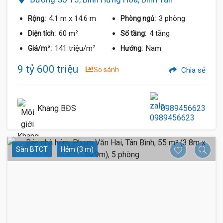
4.1 m
x 14.6 m
3 phòng
Rộng:
Phòng ngủ:
60 m²
4 tầng
Diện tích:
Số tầng:
141 triệu/m²
Nam
Giá/m²:
Hướng:
9 tỷ 600 triệu
So sánh
Chia sẻ
Khang BĐS
0989456623
Sàn BTCT
Hẻm (3 m)