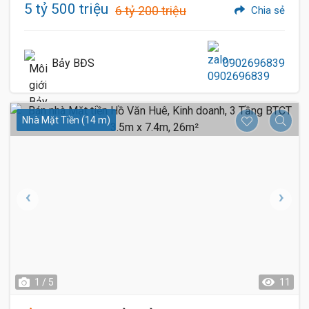
5 tỷ 500 triệu
6 tỷ 200 triệu
Chia sẻ
Bảy BĐS
0902696839
Nhà Mặt Tiền (14 m)
1 / 5
11