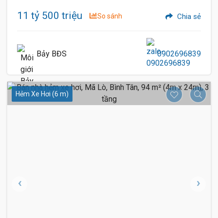
11 tỷ 500 triệu
So sánh
Chia sẻ
Bảy BĐS
0902696839
Hẻm Xe Hơi (6 m)