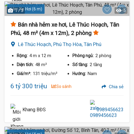
Hẻm Xe Hơi (6 m)
1 / 3
5
Bán nhà hẻm xe hơi, Lê Thúc Hoạch, Tân
Phú, 48 m² (4m x 12m), 2 phòng
Lê Thúc Hoạch, Phú Thọ Hòa, Tân Phú
4 m
x 12 m
2 phòng
Rộng:
Phòng ngủ:
48 m²
2 tầng
Diện tích:
Số tầng:
131 triệu/m²
Nam
Giá/m²:
Hướng:
6 tỷ 300 triệu
So sánh
Chia sẻ
Khang BĐS
0989456623