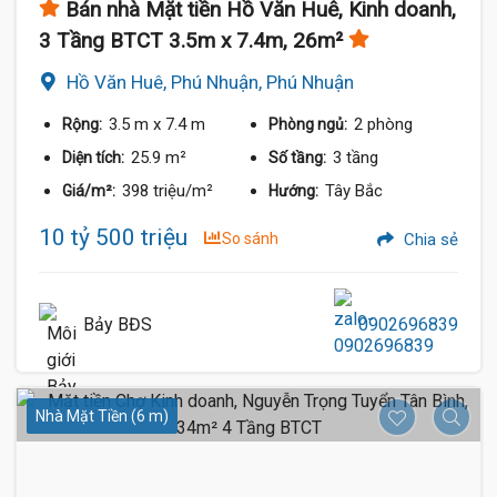
Bán nhà Mặt tiền Hồ Văn Huê, Kinh doanh,
3 Tầng BTCT 3.5m x 7.4m, 26m²
Hồ Văn Huê, Phú Nhuận, Phú Nhuận
3.5 m
x 7.4 m
2 phòng
Rộng:
Phòng ngủ:
25.9 m²
3 tầng
Diện tích:
Số tầng:
398 triệu/m²
Tây Bắc
Giá/m²:
Hướng:
10 tỷ 500 triệu
So sánh
Chia sẻ
Bảy BĐS
0902696839
Nhà Mặt Tiền (6 m)