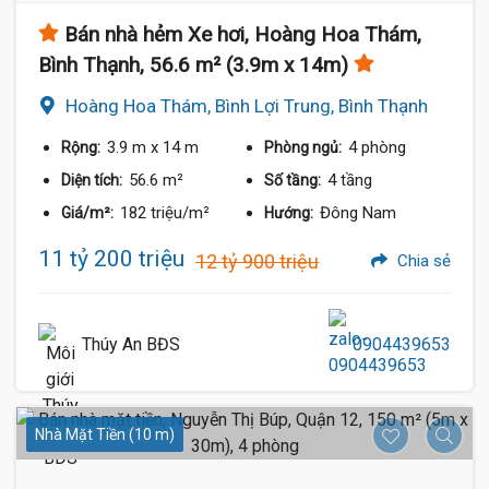
Bán nhà hẻm Xe hơi, Hoàng Hoa Thám,
Bình Thạnh, 56.6 m² (3.9m x 14m)
Hoàng Hoa Thám, Bình Lợi Trung, Bình Thạnh
3.9 m
x 14 m
4 phòng
Rộng:
Phòng ngủ:
56.6 m²
4 tầng
Diện tích:
Số tầng:
182 triệu/m²
Đông Nam
Giá/m²:
Hướng:
11 tỷ 200 triệu
12 tỷ 900 triệu
Chia sẻ
Thúy An BĐS
0904439653
Nhà Mặt Tiền (10 m)