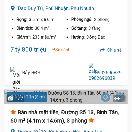
Đào Duy Từ, Phú Nhuận, Phú Nhuận
3.5 m
x 8.6 m
2 phòng
Rộng:
Phòng ngủ:
30.4 m²
3 tầng
Diện tích:
Số tầng:
233 triệu/m²
Đông Bắc
Giá/m²:
Hướng:
7 tỷ 800 triệu
So sánh
Chia sẻ
Bảy BĐS
0902696839
Nhà Mặt Tiền (8 m)
1 / 7
1
Bán nhà mặt tiền, Đường Số 13, Bình Tân,
60 m² (4.1m x 14.6m), 3 phòng
Đường Số 13, Bình Hưng Hòa, Bình Tân