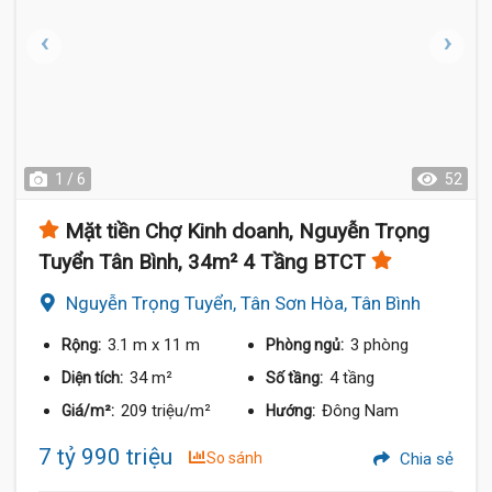
1 / 6
52
Mặt tiền Chợ Kinh doanh, Nguyễn Trọng
Tuyển Tân Bình, 34m² 4 Tầng BTCT
Nguyễn Trọng Tuyển, Tân Sơn Hòa, Tân Bình
3.1 m
x 11 m
3 phòng
Rộng:
Phòng ngủ:
34 m²
4 tầng
Diện tích:
Số tầng:
209 triệu/m²
Đông Nam
Giá/m²:
Hướng:
7 tỷ 990 triệu
So sánh
Chia sẻ