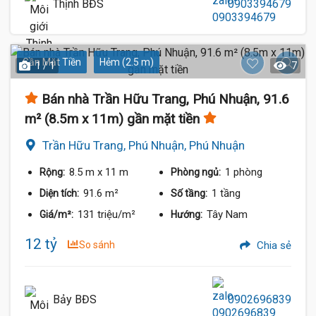
Thịnh BĐS
0903394679
Gần Mặt Tiền
Hẻm (2.5 m)
1 / 1
7
Bán nhà Trần Hữu Trang, Phú Nhuận, 91.6
m² (8.5m x 11m) gần mặt tiền
Trần Hữu Trang, Phú Nhuận, Phú Nhuận
8.5 m
x 11 m
1 phòng
Rộng:
Phòng ngủ:
91.6 m²
1 tầng
Diện tích:
Số tầng:
131 triệu/m²
Tây Nam
Giá/m²:
Hướng:
12 tỷ
So sánh
Chia sẻ
Bảy BĐS
0902696839