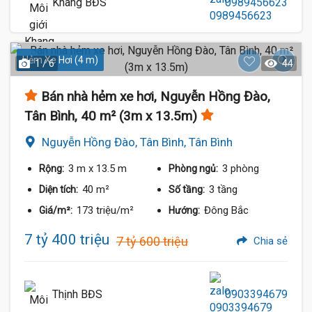
Khang BĐS
0989456623
Hẻm Xe Hơi (4 m)
1 / 6
44
Bán nhà hẻm xe hơi, Nguyễn Hồng Đào,
Tân Bình, 40 m² (3m x 13.5m)
Nguyễn Hồng Đào, Tân Bình, Tân Bình
3 m
x 13.5 m
3 phòng
Rộng:
Phòng ngủ:
40 m²
3 tầng
Diện tích:
Số tầng:
173 triệu/m²
Đông Bắc
Giá/m²:
Hướng:
7 tỷ 400 triệu
7 tỷ 600 triệu
Chia sẻ
Thịnh BĐS
0903394679