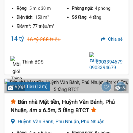
5 m
x 30 m
4 phòng
Rộng:
Phòng ngủ:
150 m²
4 tầng
Diện tích:
Số tầng:
77 triệu/m²
Giá/m²:
14 tỷ
16 tỷ 268 triệu
Chia sẻ
Thịnh BĐS
0903394679
Nhà Mặt Tiền (12 m)
1 / 6
5
Bán nhà Mặt tiền, Huỳnh Văn Bánh, Phú
Nhuận, 4m x 6.5m, 5 tầng BTCT
Huỳnh Văn Bánh, Phú Nhuận, Phú Nhuận
4 m
x 6.5 m
8 phòng
Rộng:
Phòng ngủ: