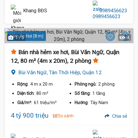
Khang BĐS
0989456623
Hẻm Xe Hơi (8 m)
1 / 5
4
Bán nhà hẻm xe hơi, Bùi Văn Ngữ, Quận
12, 80 m² (4m x 20m), 2 phòng
Bùi Văn Ngữ, Tân Thới Hiệp, Quận 12
4 m
x 20 m
2 phòng
Rộng:
Phòng ngủ:
80 m²
1 tầng
Diện tích:
Số tầng:
61 triệu/m²
Tây Nam
Giá/m²:
Hướng:
4 tỷ 900 triệu
So sánh
Chia sẻ