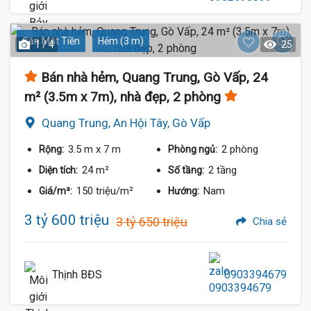
Gần Mặt Tiền
Hẻm (3 m)
1 / 4
25
Bán nhà hẻm, Quang Trung, Gò Vấp, 24
m² (3.5m x 7m), nhà đẹp, 2 phòng
Quang Trung, An Hội Tây, Gò Vấp
3.5 m
x 7 m
2 phòng
Rộng:
Phòng ngủ:
24 m²
2 tầng
Diện tích:
Số tầng:
150 triệu/m²
Nam
Giá/m²:
Hướng:
3 tỷ 600 triệu
3 tỷ 650 triệu
Chia sẻ
Thịnh BĐS
0903394679