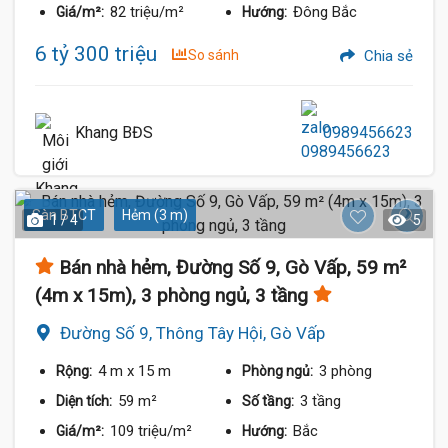
82 triệu/m²
Đông Bắc
Giá/m²:
Hướng:
6 tỷ 300 triệu
So sánh
Chia sẻ
Khang BĐS
0989456623
Sàn BTCT
Hẻm (3 m)
1 / 4
5
Bán nhà hẻm, Đường Số 9, Gò Vấp, 59 m²
(4m x 15m), 3 phòng ngủ, 3 tầng
Đường Số 9, Thông Tây Hội, Gò Vấp
4 m
x 15 m
3 phòng
Rộng:
Phòng ngủ:
59 m²
3 tầng
Diện tích:
Số tầng:
109 triệu/m²
Bắc
Giá/m²:
Hướng: