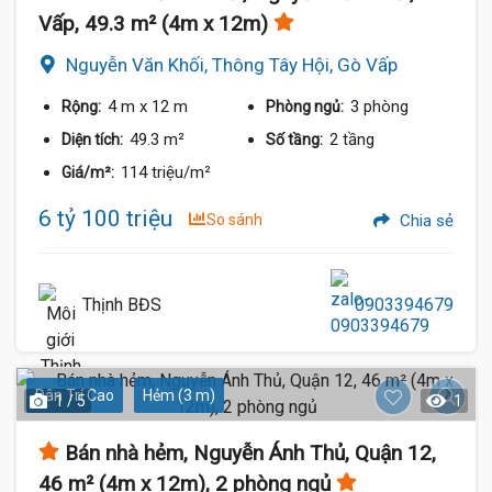
Vấp, 49.3 m² (4m x 12m)
Nguyễn Văn Khối, Thông Tây Hội, Gò Vấp
4 m
x 12 m
3 phòng
Rộng:
Phòng ngủ:
49.3 m²
2 tầng
Diện tích:
Số tầng:
114 triệu/m²
Giá/m²:
6 tỷ 100 triệu
So sánh
Chia sẻ
Thịnh BĐS
0903394679
Dân Trí Cao
Hẻm (3 m)
1 / 5
1
Bán nhà hẻm, Nguyễn Ánh Thủ, Quận 12,
46 m² (4m x 12m), 2 phòng ngủ