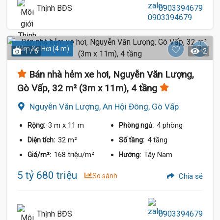
Thịnh BĐS
0903394679
Hẻm Xe Hơi (4 m)
1 / 6
2
Bán nhà hẻm xe hơi, Nguyễn Văn Lượng,
Gò Vấp, 32 m² (3m x 11m), 4 tầng
Nguyễn Văn Lượng, An Hội Đông, Gò Vấp
3 m
x 11 m
4 phòng
Rộng:
Phòng ngủ:
32 m²
4 tầng
Diện tích:
Số tầng:
168 triệu/m²
Tây Nam
Giá/m²:
Hướng:
5 tỷ 680 triệu
So sánh
Chia sẻ
Thịnh BĐS
0903394679