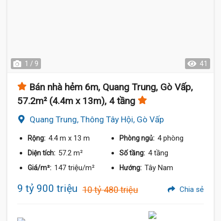
1 / 9
41
Bán nhà hẻm 6m, Quang Trung, Gò Vấp,
57.2m² (4.4m x 13m), 4 tầng
Quang Trung, Thông Tây Hội, Gò Vấp
4.4 m
x 13 m
4 phòng
Rộng:
Phòng ngủ:
57.2 m²
4 tầng
Diện tích:
Số tầng:
147 triệu/m²
Tây Nam
Giá/m²:
Hướng:
9 tỷ 900 triệu
10 tỷ 480 triệu
Chia sẻ