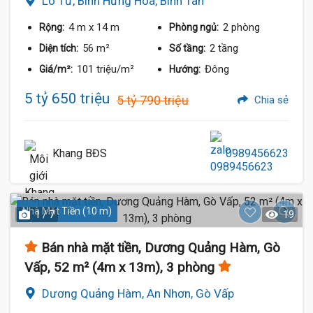
Lô Tư, Bình Hưng Hòa, Bình Tân
4 m
x 14 m
2 phòng
Rộng:
Phòng ngủ:
56 m²
2 tầng
Diện tích:
Số tầng:
101 triệu/m²
Đông
Giá/m²:
Hướng:
5 tỷ 650 triệu
5 tỷ 790 triệu
Chia sẻ
Khang BĐS
0989456623
Nhà Mặt Tiền (10 m)
1 / 7
19
Bán nhà mặt tiền, Dương Quảng Hàm, Gò
Vấp, 52 m² (4m x 13m), 3 phòng
Dương Quảng Hàm, An Nhơn, Gò Vấp