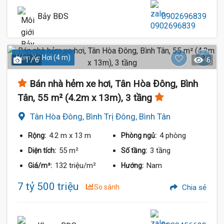
Bảy BĐS
0902696839
Hẻm Xe Hơi (4 m)
1 / 6
6
Bán nhà hẻm xe hơi, Tân Hòa Đông, Bình
Tân, 55 m² (4.2m x 13m), 3 tầng
Tân Hòa Đông, Bình Trị Đông, Bình Tân
4.2 m
x 13 m
4 phòng
Rộng:
Phòng ngủ:
55 m²
3 tầng
Diện tích:
Số tầng:
132 triệu/m²
Nam
Giá/m²:
Hướng:
7 tỷ 500 triệu
So sánh
Chia sẻ