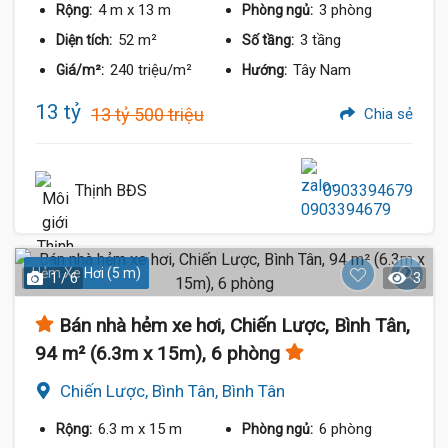
4 m
x 13 m
3 phòng
Rộng:
Phòng ngủ:
52 m²
3 tầng
Diện tích:
Số tầng:
240 triệu/m²
Tây Nam
Giá/m²:
Hướng:
13 tỷ
13 tỷ 500 triệu
Chia sẻ
Thịnh BĐS
0903394679
Hẻm Xe Hơi (5 m)
1 / 6
3
Bán nhà hẻm xe hơi, Chiến Lược, Bình Tân,
94 m² (6.3m x 15m), 6 phòng
Chiến Lược, Bình Tân, Bình Tân
6.3 m
x 15 m
6 phòng
Rộng:
Phòng ngủ: