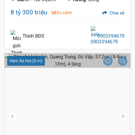
8 tỷ 300 triệu
So sánh
Chia sẻ
Thịnh BĐS
0903394679
Hẻm Xe Hơi (6 m)