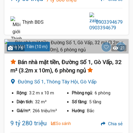
Thịnh BĐS
0903394679
Nhà Mặt Tiền (10 m)
1 / 6
21
Bán nhà mặt tiền, Đường Số 1, Gò Vấp, 32
m² (3.2m x 10m), 6 phòng ngủ
Đường Số 1, Thông Tây Hội, Gò Vấp
3.2 m
x 10 m
6 phòng
Rộng:
Phòng ngủ:
32 m²
5 tầng
Diện tích:
Số tầng:
266 triệu/m²
Bắc
Giá/m²:
Hướng:
9 tỷ 280 triệu
So sánh
Chia sẻ