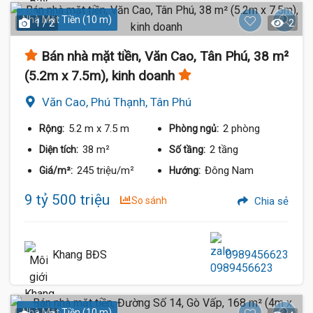
Nhà Mặt Tiền (10 m)
1 / 2
2
Bán nhà mặt tiền, Văn Cao, Tân Phú, 38 m²
(5.2m x 7.5m), kinh doanh
Văn Cao, Phú Thạnh, Tân Phú
5.2 m
x 7.5 m
2 phòng
Rộng:
Phòng ngủ:
38 m²
2 tầng
Diện tích:
Số tầng:
245 triệu/m²
Đông Nam
Giá/m²:
Hướng:
9 tỷ 500 triệu
So sánh
Chia sẻ
Khang BĐS
0989456623
Nhà Mặt Tiền (10 m)