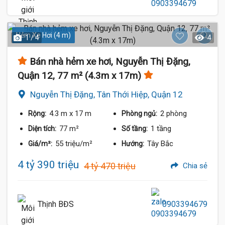
Hẻm Xe Hơi (4 m)
1 / 4
4
Bán nhà hẻm xe hơi, Nguyễn Thị Đặng,
Quận 12, 77 m² (4.3m x 17m)
Nguyễn Thị Đặng, Tân Thới Hiệp, Quận 12
4.3 m
x 17 m
2 phòng
Rộng:
Phòng ngủ:
77 m²
1 tầng
Diện tích:
Số tầng:
55 triệu/m²
Tây Bắc
Giá/m²:
Hướng:
4 tỷ 390 triệu
4 tỷ 470 triệu
Chia sẻ
Thịnh BĐS
0903394679