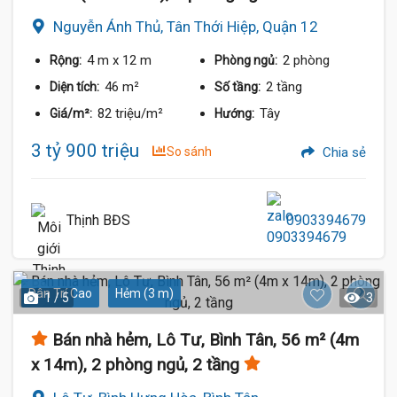
Nguyễn Ánh Thủ, Tân Thới Hiệp, Quận 12
4 m
x 12 m
2 phòng
Rộng:
Phòng ngủ:
46 m²
2 tầng
Diện tích:
Số tầng:
82 triệu/m²
Tây
Giá/m²:
Hướng:
3 tỷ 900 triệu
So sánh
Chia sẻ
Thịnh BĐS
0903394679
Dân Trí Cao
Hẻm (3 m)
1 / 5
3
Bán nhà hẻm, Lô Tư, Bình Tân, 56 m² (4m
x 14m), 2 phòng ngủ, 2 tầng