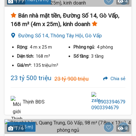
1 / 7
4
Bán nhà mặt tiền, Đường Số 14, Gò Vấp,
168 m² (4m x 25m), kinh doanh
Đường Số 14, Thông Tây Hội, Gò Vấp
4 m
x 25 m
4 phòng
Rộng:
Phòng ngủ:
168 m²
3 tầng
Diện tích:
Số tầng:
135 triệu/m²
Giá/m²:
23 tỷ 500 triệu
23 tỷ 900 triệu
Chia sẻ
Thịnh BĐS
0903394679
Hẻm (2.5 m)
1 / 6
8