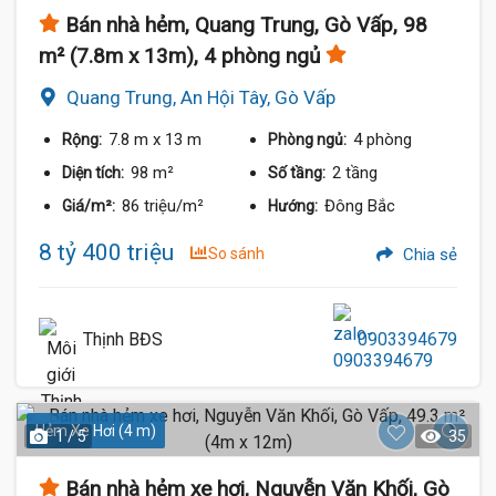
Bán nhà hẻm, Quang Trung, Gò Vấp, 98
m² (7.8m x 13m), 4 phòng ngủ
Quang Trung, An Hội Tây, Gò Vấp
7.8 m
x 13 m
4 phòng
Rộng:
Phòng ngủ:
98 m²
2 tầng
Diện tích:
Số tầng:
86 triệu/m²
Đông Bắc
Giá/m²:
Hướng:
8 tỷ 400 triệu
So sánh
Chia sẻ
Thịnh BĐS
0903394679
Hẻm Xe Hơi (4 m)
1 / 5
35
Bán nhà hẻm xe hơi, Nguyễn Văn Khối, Gò