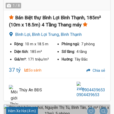
1 / 8
Bán Biệt thự Bình Lợi Bình Thạnh, 185m²
(10m x 18.5m) 4 Tầng Thang máy
Bình Lợi, Bình Lợi Trung, Bình Thạnh
10 m
x 18.5 m
7 phòng
Rộng:
Phòng ngủ:
185 m²
4 tầng
Diện tích:
Số tầng:
171 triệu/m²
Tây Bắc
Giá/m²:
Hướng:
37 tỷ
So sánh
Chia sẻ
Thúy An BĐS
0904439653
Hẻm Xe Hơi (4 m)