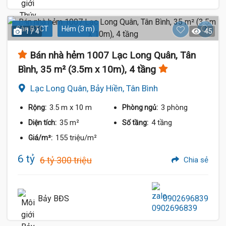
Sàn BTCT
Hẻm (3 m)
1 / 4
45
Bán nhà hẻm 1007 Lạc Long Quân, Tân
Bình, 35 m² (3.5m x 10m), 4 tầng
Lạc Long Quân, Bảy Hiền, Tân Bình
3.5 m
x 10 m
3 phòng
Rộng:
Phòng ngủ:
35 m²
4 tầng
Diện tích:
Số tầng:
155 triệu/m²
Giá/m²:
6 tỷ
6 tỷ 300 triệu
Chia sẻ
Bảy BĐS
0902696839