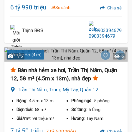
6 tỷ 990 triệu
So sánh
Chia sẻ
Thịnh BĐS
0903394679
Hẻm Xe Hơi (4 m)
1 / 6
6
Bán nhà hẻm xe hơi, Trần Thị Năm, Quận
12, 58 m² (4.5m x 13m), nhà đẹp
Trần Thị Năm, Trung Mỹ Tây, Quận 12
4.5 m
x 13 m
5 phòng
Rộng:
Phòng ngủ:
58 m²
5 tầng
Diện tích:
Số tầng:
98 triệu/m²
Tây Nam
Giá/m²:
Hướng:
7 tỷ 50 triệu
7 tỷ 500 triệu
Chia sẻ