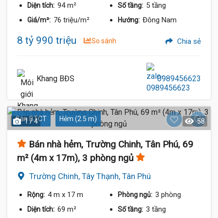
94 m²
5 tầng
Diện tích:
Số tầng:
76 triệu/m²
Đông Nam
Giá/m²:
Hướng:
8 tỷ 990 triệu
So sánh
Chia sẻ
Khang BĐS
0989456623
Sàn BTCT
Hẻm (2.5 m)
1 / 4
58
Bán nhà hẻm, Trường Chinh, Tân Phú, 69
m² (4m x 17m), 3 phòng ngủ
Trường Chinh, Tây Thạnh, Tân Phú
4 m
x 17 m
3 phòng
Rộng:
Phòng ngủ:
69 m²
3 tầng
Diện tích:
Số tầng: