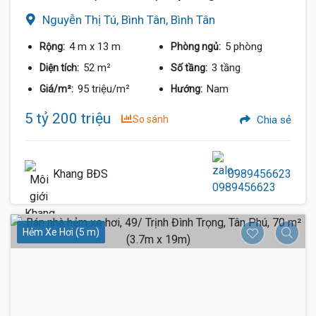
Nguyễn Thị Tú, Bình Tân, Bình Tân
4 m
x 13 m
5 phòng
Rộng:
Phòng ngủ:
52 m²
3 tầng
Diện tích:
Số tầng:
95 triệu/m²
Nam
Giá/m²:
Hướng:
5 tỷ 200 triệu
So sánh
Chia sẻ
Khang BĐS
0989456623
Hẻm Xe Hơi (5 m)