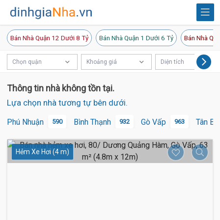
Bán Nhà Quận 12 Dưới 8 Tỷ
Bán Nhà Quận 1 Dưới 6 Tỷ
Bán Nhà Quậ
Chọn quận
Khoảng giá
Diện tích
Thông tin nhà không tồn tại.
Lựa chọn nhà tương tự bên dưới.
Phú Nhuận
Bình Thạnh
Gò Vấp
Tân Bì
590
932
963
Hẻm Xe Hơi (4 m)