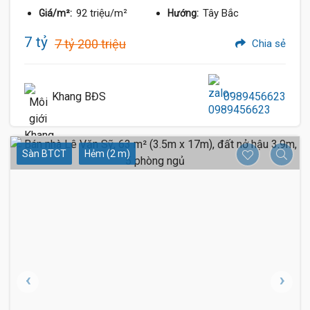
92 triệu/m²
Tây Bắc
Giá/m²:
Hướng:
7 tỷ
7 tỷ 200 triệu
Chia sẻ
Khang BĐS
0989456623
Sàn BTCT
Hẻm (2 m)