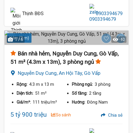
Thịnh BĐS
0903394679
Hẻm (3 m)
1 / 6
10
Bán nhà hẻm, Nguyễn Duy Cung, Gò Vấp,
51 m² (4.3m x 13m), 3 phòng ngủ
Nguyễn Duy Cung, An Hội Tây, Gò Vấp
4.3 m
x 13 m
3 phòng
Rộng:
Phòng ngủ:
51 m²
2 tầng
Diện tích:
Số tầng:
111 triệu/m²
Đông Nam
Giá/m²:
Hướng:
5 tỷ 900 triệu
So sánh
Chia sẻ