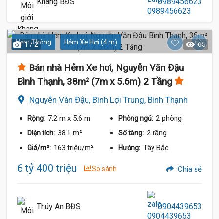
Khang BĐS
0989456623
Hẻm Thông
Hẻm Xe Hơi (4 m)
1 / 2
65
Bán nhà Hẻm Xe hơi, Nguyễn Văn Đậu
Bình Thạnh, 38m² (7m x 5.6m) 2 Tầng
Nguyễn Văn Đậu, Bình Lợi Trung, Bình Thạnh
7.2 m
x 5.6 m
2 phòng
Rộng:
Phòng ngủ:
38.1 m²
2 tầng
Diện tích:
Số tầng:
163 triệu/m²
Tây Bắc
Giá/m²:
Hướng:
6 tỷ 400 triệu
So sánh
Chia sẻ
Thúy An BĐS
0904439653