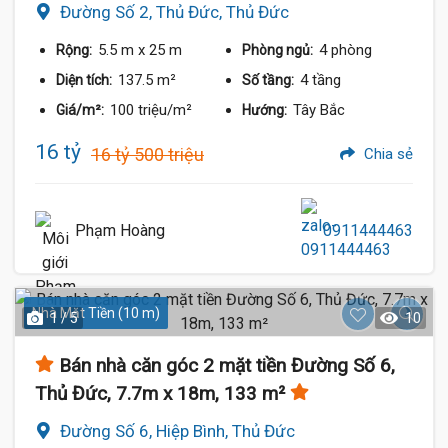
Đường Số 2, Thủ Đức, Thủ Đức
5.5 m
x 25 m
4 phòng
Rộng:
Phòng ngủ:
137.5 m²
4 tầng
Diện tích:
Số tầng:
100 triệu/m²
Tây Bắc
Giá/m²:
Hướng:
16 tỷ
16 tỷ 500 triệu
Chia sẻ
Phạm Hoàng
0911444463
Nhà Mặt Tiền (10 m)
1 / 5
10
Bán nhà căn góc 2 mặt tiền Đường Số 6,
Thủ Đức, 7.7m x 18m, 133 m²
Đường Số 6, Hiệp Bình, Thủ Đức