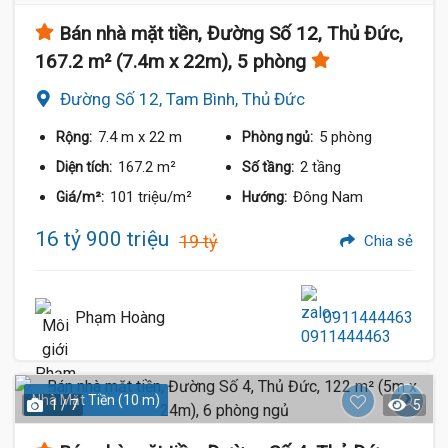
Bán nhà mặt tiền, Đường Số 12, Thủ Đức,
167.2 m² (7.4m x 22m), 5 phòng
Đường Số 12, Tam Bình, Thủ Đức
7.4 m
x 22 m
5 phòng
Rộng:
Phòng ngủ:
167.2 m²
2 tầng
Diện tích:
Số tầng:
101 triệu/m²
Đông Nam
Giá/m²:
Hướng:
16 tỷ 900 triệu
19 tỷ
Chia sẻ
Phạm Hoàng
0911444463
Nhà Mặt Tiền (10 m)
1 / 7
5