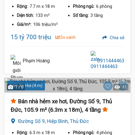
7.7 m
x 18 m
6 phòng
Rộng:
Phòng ngủ:
133 m²
3 tầng
Diện tích:
Số tầng:
106 triệu/m²
Giá/m²:
15 tỷ 700 triệu
So sánh
Chia sẻ
Phạm Hoàng
0911444463
Hẻm Xe Hơi (4 m)
1 / 6
11
Bán nhà hẻm xe hơi, Đường Số 9, Thủ
Đức, 105.9 m² (6.3m x 18m), 4 tầng
Đường Số 9, Hiệp Bình, Thủ Đức
6.3 m
x 18 m
4 phòng
Rộng:
Phòng ngủ: