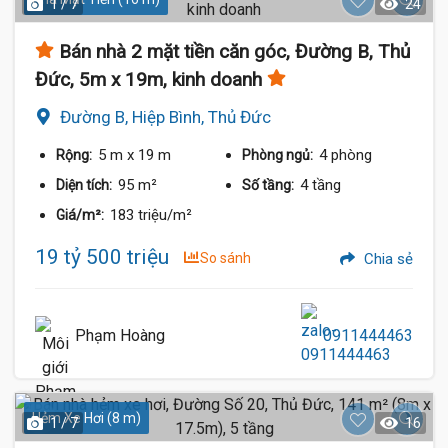
1 / 7
24
Bán nhà 2 mặt tiền căn góc, Đường B, Thủ
Đức, 5m x 19m, kinh doanh
Đường B, Hiệp Bình, Thủ Đức
5 m
x 19 m
4 phòng
Rộng:
Phòng ngủ:
95 m²
4 tầng
Diện tích:
Số tầng:
183 triệu/m²
Giá/m²:
19 tỷ 500 triệu
So sánh
Chia sẻ
Phạm Hoàng
0911444463
Hẻm Xe Hơi (8 m)
1 / 7
16