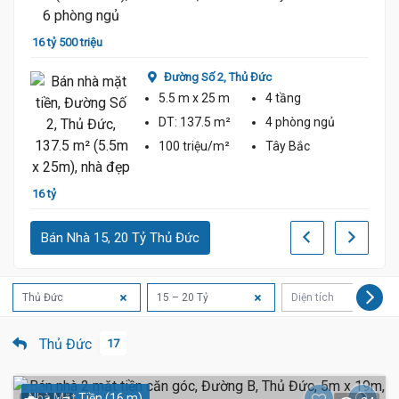
17 tỷ 
16 tỷ 500 triệu
Đường Số 2,
Thủ Đức
5.5 m
x 25 m
4 tầng
DT:
137.5 m²
4 phòng
ngủ
100 triệu/m²
Tây Bắc
16 tỷ
17 tỷ
Bán Nhà 15, 20 Tỷ Thủ Đức
Thủ Đức
15 – 20 Tỷ
Diện tích
Thủ Đức
17
Nhà Mặt Tiền (16 m)