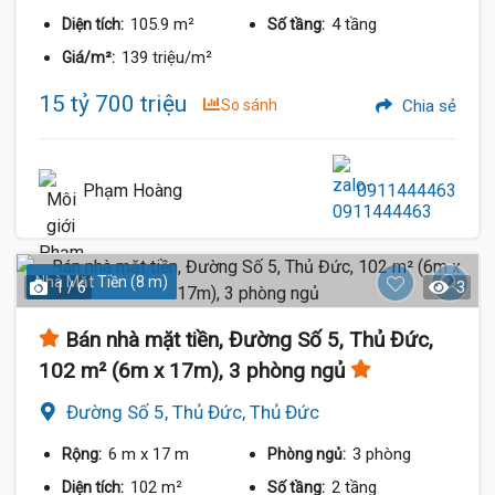
105.9 m²
4 tầng
Diện tích:
Số tầng:
139 triệu/m²
Giá/m²:
15 tỷ 700 triệu
So sánh
Chia sẻ
Phạm Hoàng
0911444463
Nhà Mặt Tiền (8 m)
1 / 6
3
Bán nhà mặt tiền, Đường Số 5, Thủ Đức,
102 m² (6m x 17m), 3 phòng ngủ
Đường Số 5, Thủ Đức, Thủ Đức
6 m
x 17 m
3 phòng
Rộng:
Phòng ngủ:
102 m²
2 tầng
Diện tích:
Số tầng: