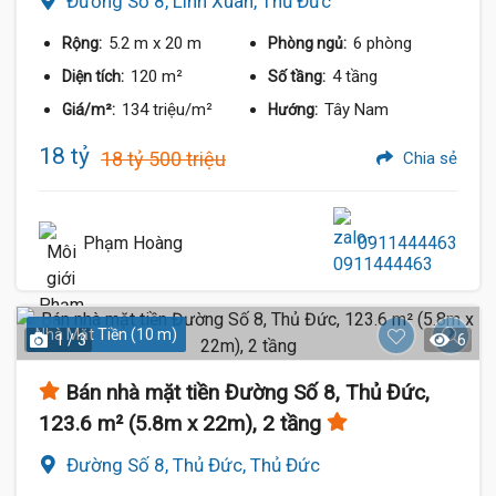
Đường Số 8, Linh Xuân, Thủ Đức
5.2 m
x 20 m
6 phòng
Rộng:
Phòng ngủ:
120 m²
4 tầng
Diện tích:
Số tầng:
134 triệu/m²
Tây Nam
Giá/m²:
Hướng:
18 tỷ
18 tỷ 500 triệu
Chia sẻ
Phạm Hoàng
0911444463
Nhà Mặt Tiền (10 m)
1 / 3
6
Bán nhà mặt tiền Đường Số 8, Thủ Đức,
123.6 m² (5.8m x 22m), 2 tầng
Đường Số 8, Thủ Đức, Thủ Đức