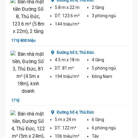
Đường Số 8,
Thủ Đức
5.8 m
x 22 m
2 tầng
DT:
123.6 m²
3 phòng
ngủ
144 triệu/m²
15 tỷ 
17 tỷ 800 triệu
Đường Số 3,
Thủ Đức
4.5 m
x 18 m
4 tầng
DT:
81 m²
5 phòng
ngủ
194 triệu/m²
Đông Nam
18 tỷ
17 tỷ
Đường Số 4,
Thủ Đức
5 m
x 24 m
6 tầng
DT:
122 m²
6 phòng
ngủ
106 triệu/m²
Tây