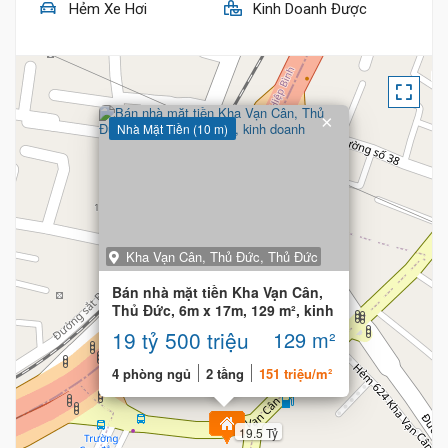
Hẻm Xe Hơi
Kinh Doanh Được
×
Nhà Mặt Tiền (10 m)
Kha Vạn Cân, Thủ Đức, Thủ Đức
Bán nhà mặt tiền Kha Vạn Cân,
Thủ Đức, 6m x 17m, 129 m², kinh
doanh
19 tỷ 500 triệu
129 m²
4 phòng ngủ
2 tầng
151 triệu/m²
19.5 Tỷ