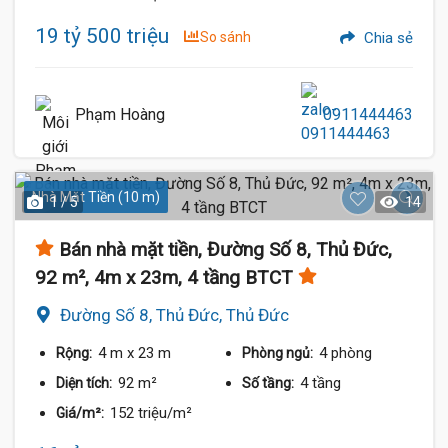
19 tỷ 500 triệu
So sánh
Chia sẻ
Phạm Hoàng
0911444463
Nhà Mặt Tiền (10 m)
1 / 5
14
Bán nhà mặt tiền, Đường Số 8, Thủ Đức,
92 m², 4m x 23m, 4 tầng BTCT
Đường Số 8, Thủ Đức, Thủ Đức
4 m
x 23 m
4 phòng
Rộng:
Phòng ngủ:
92 m²
4 tầng
Diện tích:
Số tầng:
152 triệu/m²
Giá/m²: