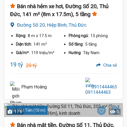
Bán nhà hẻm xe hơi, Đường Số 20, Thủ
Đức, 141 m² (8m x 17.5m), 5 tầng
Đường Số 20, Hiệp Bình, Thủ Đức
8 m
x 17.5 m
15 phòng
Rộng:
Phòng ngủ:
141 m²
5 tầng
Diện tích:
Số tầng:
119 triệu/m²
Tây Nam
Giá/m²:
Hướng:
19 tỷ
20 tỷ
Chia sẻ
Phạm Hoàng
0911444463
Nhà Mặt Tiền (10 m)
1 / 6
5
Bán nhà mặt tiền, Đường Số 11, Thủ Đức,