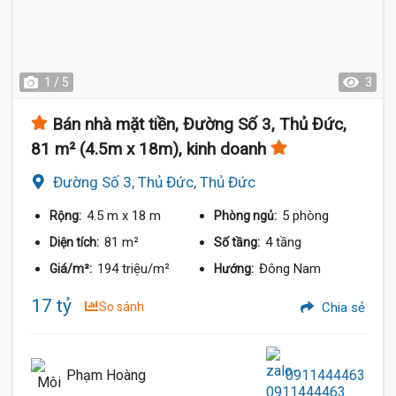
1 / 5
3
Bán nhà mặt tiền, Đường Số 3, Thủ Đức,
81 m² (4.5m x 18m), kinh doanh
Đường Số 3, Thủ Đức, Thủ Đức
4.5 m
x 18 m
5 phòng
Rộng:
Phòng ngủ:
81 m²
4 tầng
Diện tích:
Số tầng:
194 triệu/m²
Đông Nam
Giá/m²:
Hướng:
17 tỷ
So sánh
Chia sẻ
Phạm Hoàng
0911444463