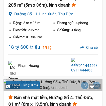
205 m² (5m x 36m), kinh doanh
Đường Số 11, Linh Xuân, Thủ Đức
5 m
x 36 m
4 phòng
Rộng:
Phòng ngủ:
205 m²
3 tầng
Diện tích:
Số tầng:
81 triệu/m²
Giá/m²:
18 tỷ 600 triệu
19 tỷ
Chia sẻ
Phạm Hoàng
0911444463
Nhà Mặt Tiền (10 m)
1 / 6
11
Bán nhà mặt tiền, Đường Số 4, Thủ Đức,
81 m² (6m x 13.5m), kinh doanh