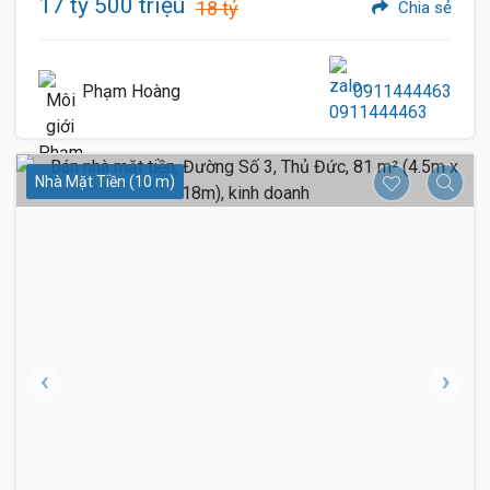
17 tỷ 500 triệu
18 tỷ
Chia sẻ
Phạm Hoàng
0911444463
Nhà Mặt Tiền (10 m)