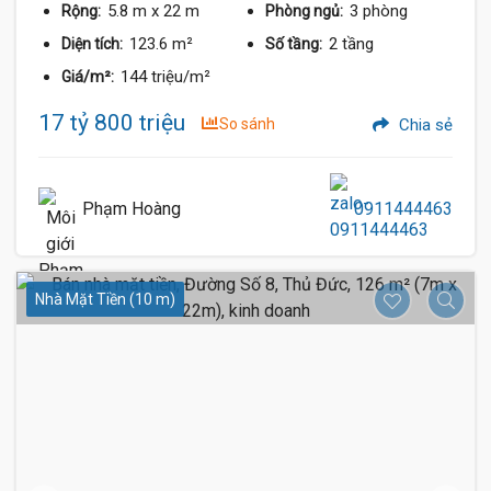
5.8 m
x 22 m
3 phòng
Rộng:
Phòng ngủ:
123.6 m²
2 tầng
Diện tích:
Số tầng:
144 triệu/m²
Giá/m²:
17 tỷ 800 triệu
So sánh
Chia sẻ
Phạm Hoàng
0911444463
Nhà Mặt Tiền (10 m)