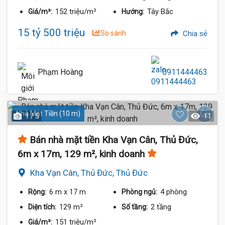
152 triệu/m²
Tây Bắc
Giá/m²:
Hướng:
15 tỷ 500 triệu
So sánh
Chia sẻ
Phạm Hoàng
0911444463
Nhà Mặt Tiền (10 m)
1 / 5
11
Bán nhà mặt tiền Kha Vạn Cân, Thủ Đức,
6m x 17m, 129 m², kinh doanh
Kha Vạn Cân, Thủ Đức, Thủ Đức
6 m
x 17 m
4 phòng
Rộng:
Phòng ngủ:
129 m²
2 tầng
Diện tích:
Số tầng:
151 triệu/m²
Giá/m²: