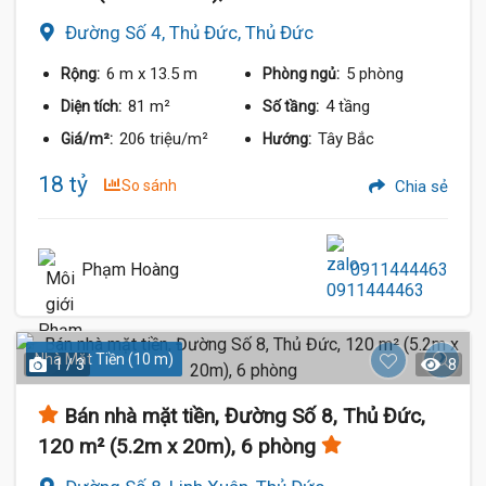
Đường Số 4, Thủ Đức, Thủ Đức
6 m
x 13.5 m
5 phòng
Rộng:
Phòng ngủ:
81 m²
4 tầng
Diện tích:
Số tầng:
206 triệu/m²
Tây Bắc
Giá/m²:
Hướng:
18 tỷ
So sánh
Chia sẻ
Phạm Hoàng
0911444463
Nhà Mặt Tiền (10 m)
1 / 3
8
Bán nhà mặt tiền, Đường Số 8, Thủ Đức,
120 m² (5.2m x 20m), 6 phòng