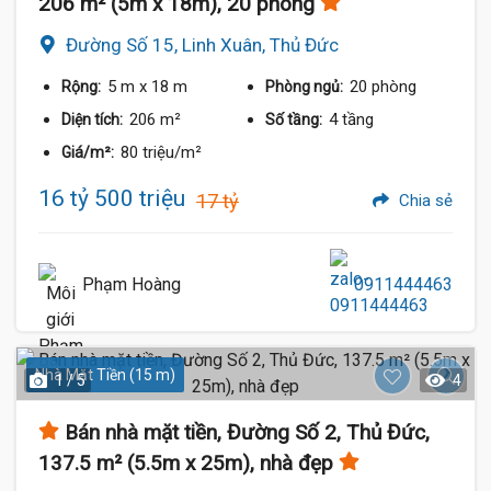
206 m² (5m x 18m), 20 phòng
Đường Số 15, Linh Xuân, Thủ Đức
5 m
x 18 m
20 phòng
Rộng:
Phòng ngủ:
206 m²
4 tầng
Diện tích:
Số tầng:
80 triệu/m²
Giá/m²:
16 tỷ 500 triệu
17 tỷ
Chia sẻ
Phạm Hoàng
0911444463
Nhà Mặt Tiền (15 m)
1 / 5
4
Bán nhà mặt tiền, Đường Số 2, Thủ Đức,
137.5 m² (5.5m x 25m), nhà đẹp