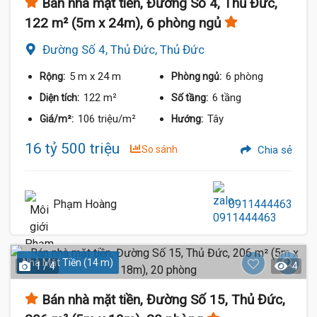
Bán nhà mặt tiền, Đường Số 4, Thủ Đức,
122 m² (5m x 24m), 6 phòng ngủ
Đường Số 4, Thủ Đức, Thủ Đức
5 m
x 24 m
6 phòng
Rộng:
Phòng ngủ:
122 m²
6 tầng
Diện tích:
Số tầng:
106 triệu/m²
Tây
Giá/m²:
Hướng:
16 tỷ 500 triệu
So sánh
Chia sẻ
Phạm Hoàng
0911444463
Nhà Mặt Tiền (14 m)
1 / 4
4
Bán nhà mặt tiền, Đường Số 15, Thủ Đức,