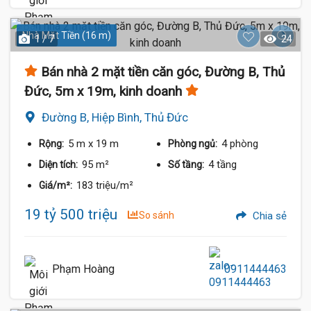
Nhà Mặt Tiền (16 m)
1 / 7
24
Bán nhà 2 mặt tiền căn góc, Đường B, Thủ
Đức, 5m x 19m, kinh doanh
Đường B, Hiệp Bình, Thủ Đức
5 m
x 19 m
4 phòng
Rộng:
Phòng ngủ:
95 m²
4 tầng
Diện tích:
Số tầng:
183 triệu/m²
Giá/m²:
19 tỷ 500 triệu
So sánh
Chia sẻ
Phạm Hoàng
0911444463