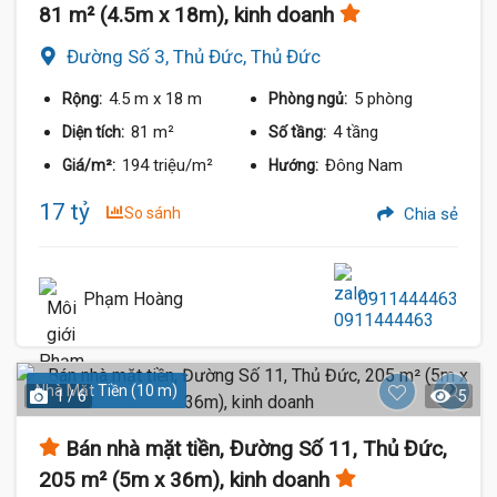
81 m² (4.5m x 18m), kinh doanh
Đường Số 3, Thủ Đức, Thủ Đức
4.5 m
x 18 m
5 phòng
Rộng:
Phòng ngủ:
81 m²
4 tầng
Diện tích:
Số tầng:
194 triệu/m²
Đông Nam
Giá/m²:
Hướng:
17 tỷ
So sánh
Chia sẻ
Phạm Hoàng
0911444463
Nhà Mặt Tiền (10 m)
1 / 6
5
Bán nhà mặt tiền, Đường Số 11, Thủ Đức,
205 m² (5m x 36m), kinh doanh