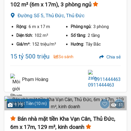
102 m² (6m x 17m), 3 phòng ngủ
Đường Số 5, Thủ Đức, Thủ Đức
6 m
x 17 m
3 phòng
Rộng:
Phòng ngủ:
102 m²
2 tầng
Diện tích:
Số tầng:
152 triệu/m²
Tây Bắc
Giá/m²:
Hướng:
15 tỷ 500 triệu
So sánh
Chia sẻ
Phạm Hoàng
0911444463
Nhà Mặt Tiền (10 m)
1 / 5
11
Bán nhà mặt tiền Kha Vạn Cân, Thủ Đức,
6m x 17m, 129 m², kinh doanh