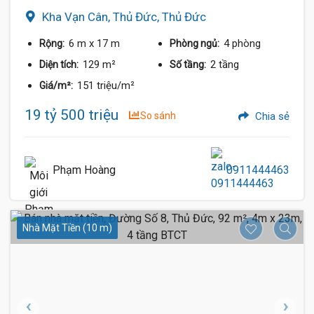
Kha Vạn Cân, Thủ Đức, Thủ Đức
6 m
x 17 m
4 phòng
Rộng:
Phòng ngủ:
129 m²
2 tầng
Diện tích:
Số tầng:
151 triệu/m²
Giá/m²:
19 tỷ 500 triệu
So sánh
Chia sẻ
Phạm Hoàng
0911444463
Nhà Mặt Tiền (10 m)