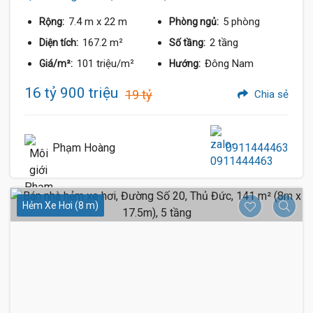
7.4 m
x 22 m
5 phòng
Rộng:
Phòng ngủ:
167.2 m²
2 tầng
Diện tích:
Số tầng:
101 triệu/m²
Đông Nam
Giá/m²:
Hướng:
16 tỷ 900 triệu
19 tỷ
Chia sẻ
Phạm Hoàng
0911444463
Hẻm Xe Hơi (8 m)