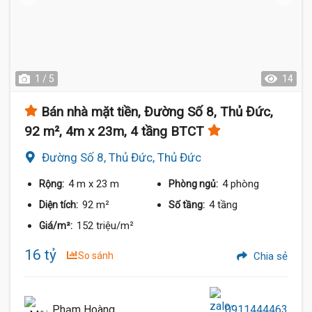
1 / 5
14
Bán nhà mặt tiền, Đường Số 8, Thủ Đức,
92 m², 4m x 23m, 4 tầng BTCT
Đường Số 8, Thủ Đức, Thủ Đức
4 m
x 23 m
4 phòng
Rộng:
Phòng ngủ:
92 m²
4 tầng
Diện tích:
Số tầng:
152 triệu/m²
Giá/m²:
16 tỷ
So sánh
Chia sẻ
Phạm Hoàng
0911444463