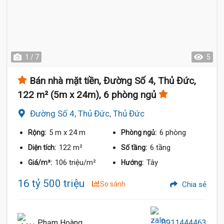
1 / 7
5
Bán nhà mặt tiền, Đường Số 4, Thủ Đức,
122 m² (5m x 24m), 6 phòng ngủ
Đường Số 4, Thủ Đức, Thủ Đức
5 m
x 24 m
6 phòng
Rộng:
Phòng ngủ:
122 m²
6 tầng
Diện tích:
Số tầng:
106 triệu/m²
Tây
Giá/m²:
Hướng:
16 tỷ 500 triệu
So sánh
Chia sẻ
Phạm Hoàng
0911444463