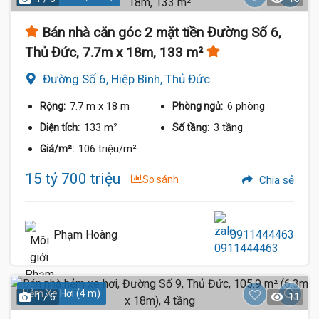
Bán nhà căn góc 2 mặt tiền Đường Số 6,
Thủ Đức, 7.7m x 18m, 133 m²
Đường Số 6, Hiệp Bình, Thủ Đức
7.7 m
x 18 m
6 phòng
Rộng:
Phòng ngủ:
133 m²
3 tầng
Diện tích:
Số tầng:
106 triệu/m²
Giá/m²:
15 tỷ 700 triệu
So sánh
Chia sẻ
Phạm Hoàng
0911444463
Hẻm Xe Hơi (4 m)
1 / 6
11