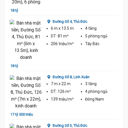
18 tỷ
19 tỷ 
Đường Số 4,
Thủ Đức
6 m
x 13.5 m
4 tầng
DT:
81 m²
5 phòng
ngủ
206 triệu/m²
Tây Bắc
16 tỷ
18 tỷ
Đường Số 8,
Linh Xuân
7 m
x 22 m
3 tầng
DT:
126 m²
4 phòng
ngủ
139 triệu/m²
Đông Nam
16 tỷ
17 tỷ 500 triệu
Đường Số 3,
Thủ Đức