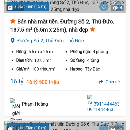
Nhà Mặt Tiền (15 m)
1 / 5
4
Bán nhà mặt tiền, Đường Số 2, Thủ Đức,
137.5 m² (5.5m x 25m), nhà đẹp
Đường Số 2, Thủ Đức, Thủ Đức
5.5 m
x 25 m
4 phòng
Rộng:
Phòng ngủ:
137.5 m²
4 tầng
Diện tích:
Số tầng:
100 triệu/m²
Tây Bắc
Giá/m²:
Hướng:
16 tỷ
16 tỷ 500 triệu
Chia sẻ
Phạm Hoàng
0911444463
Nhà Mặt Tiền (10 m)
1 / 5
10