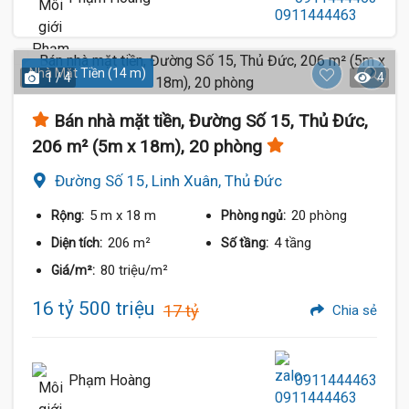
Nhà Mặt Tiền (14 m)
1 / 4
4
Bán nhà mặt tiền, Đường Số 15, Thủ Đức,
206 m² (5m x 18m), 20 phòng
Đường Số 15, Linh Xuân, Thủ Đức
5 m
x 18 m
20 phòng
Rộng:
Phòng ngủ:
206 m²
4 tầng
Diện tích:
Số tầng:
80 triệu/m²
Giá/m²:
16 tỷ 500 triệu
17 tỷ
Chia sẻ
Phạm Hoàng
0911444463