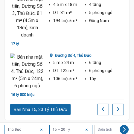
4.5 m
x 18 m
4 tầng
DT:
81 m²
5 phòng
ngủ
194 triệu/m²
Đông Nam
15 tỷ 
17 tỷ
Đường Số 4,
Thủ Đức
5 m
x 24 m
6 tầng
DT:
122 m²
6 phòng
ngủ
106 triệu/m²
Tây
14 tỷ
16 tỷ 500 triệu
Bán Nhà 15, 20 Tỷ Thủ Đức
Thủ Đức
15 – 20 Tỷ
Diện tích