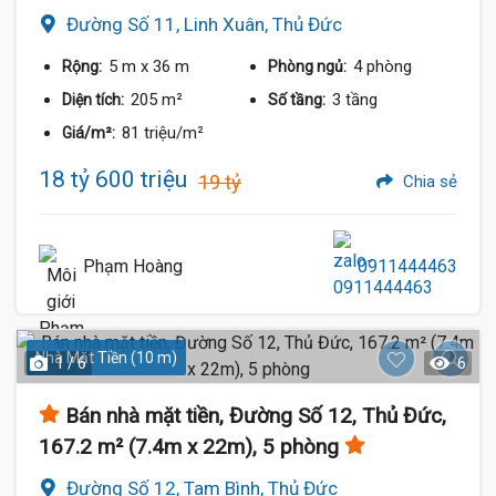
Đường Số 11, Linh Xuân, Thủ Đức
5 m
x 36 m
4 phòng
Rộng:
Phòng ngủ:
205 m²
3 tầng
Diện tích:
Số tầng:
81 triệu/m²
Giá/m²:
18 tỷ 600 triệu
19 tỷ
Chia sẻ
Phạm Hoàng
0911444463
Nhà Mặt Tiền (10 m)
1 / 6
6
Bán nhà mặt tiền, Đường Số 12, Thủ Đức,
167.2 m² (7.4m x 22m), 5 phòng
Đường Số 12, Tam Bình, Thủ Đức