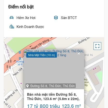
Điểm nổi bật
Hẻm Xe Hơi
Sàn BTCT
Kinh Doanh Được
×
Nhà Mặt Tiền (10 m)
Đường Số 8, Thủ Đức, Thủ Đức
Bán nhà mặt tiền Đường Số 8,
Thủ Đức, 123.6 m² (5.8m x 22m),
2 tầng
17 tỷ 800 triệu
123.6 m²