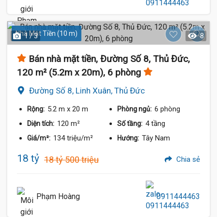
Nhà Mặt Tiền (10 m)
1 / 3
8
Bán nhà mặt tiền, Đường Số 8, Thủ Đức,
120 m² (5.2m x 20m), 6 phòng
Đường Số 8, Linh Xuân, Thủ Đức
5.2 m
x 20 m
6 phòng
Rộng:
Phòng ngủ:
120 m²
4 tầng
Diện tích:
Số tầng:
134 triệu/m²
Tây Nam
Giá/m²:
Hướng:
18 tỷ
18 tỷ 500 triệu
Chia sẻ
Phạm Hoàng
0911444463