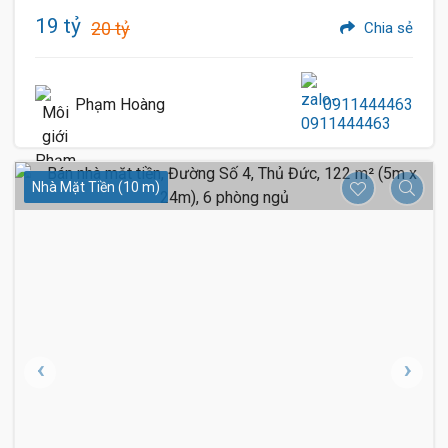
19 tỷ
20 tỷ
Chia sẻ
Phạm Hoàng
0911444463
Nhà Mặt Tiền (10 m)