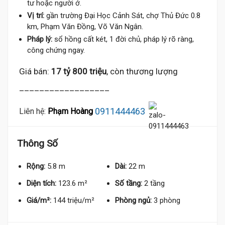
tư hoặc người ở.
Vị trí:
gần trường Đại Học Cảnh Sát, chợ Thủ Đức 0.8
km, Phạm Văn Đồng, Võ Văn Ngân.
Pháp lý:
sổ hồng cất két, 1 đời chủ, pháp lý rõ ràng,
công chứng ngay.
Giá bán:
17 tỷ 800 triệu
, còn thương lượng
__________________
0911444463
Liên hệ:
Phạm Hoàng
Thông Số
Rộng:
5.8 m
Dài:
22 m
Diện tích:
123.6 m²
Số tầng:
2 tầng
Giá/m²:
144 triệu/m²
Phòng ngủ:
3 phòng