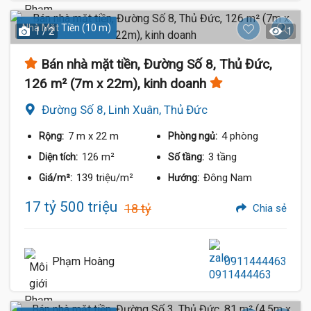
Nhà Mặt Tiền (10 m)
1 / 2
1
Bán nhà mặt tiền, Đường Số 8, Thủ Đức,
126 m² (7m x 22m), kinh doanh
Đường Số 8, Linh Xuân, Thủ Đức
7 m
x 22 m
4 phòng
Rộng:
Phòng ngủ:
17 Tỷ
126 m²
3 tầng
Diện tích:
Số tầng:
139 triệu/m²
Đông Nam
Giá/m²:
Hướng:
17 tỷ 500 triệu
18 tỷ
Chia sẻ
Phạm Hoàng
0911444463