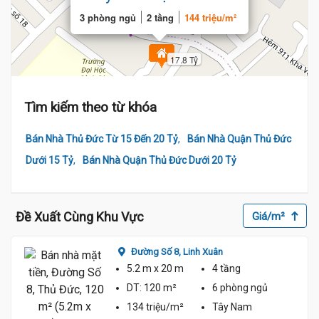
3 phòng ngủ
2 tầng
144 triệu/m²
17.8 Tỷ
Tìm kiếm theo từ khóa
,
Bán Nhà Thủ Đức Từ 15 Đến 20 Tỷ
Bán Nhà Quận Thủ Đức
,
Dưới 15 Tỷ
Bán Nhà Quận Thủ Đức Dưới 20 Tỷ
Đề Xuất Cùng Khu Vực
Giá/m²
Đường Số 8,
Linh Xuân
5.2 m
x 20 m
4 tầng
DT:
120 m²
6 phòng
ngủ
134 triệu/m²
Tây Nam