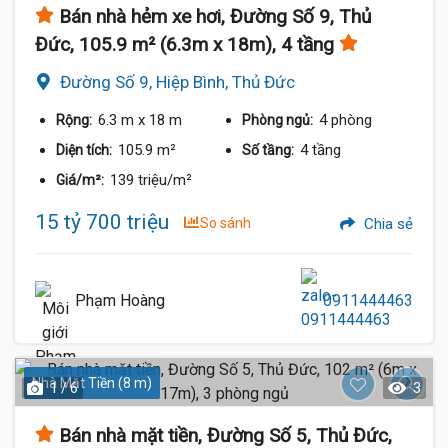
Bán nhà hẻm xe hơi, Đường Số 9, Thủ
Đức, 105.9 m² (6.3m x 18m), 4 tầng
Đường Số 9, Hiệp Bình, Thủ Đức
6.3 m
x 18 m
4 phòng
Rộng:
Phòng ngủ:
105.9 m²
4 tầng
Diện tích:
Số tầng:
139 triệu/m²
Giá/m²:
15 tỷ 700 triệu
So sánh
Chia sẻ
Phạm Hoàng
0911444463
Nhà Mặt Tiền (8 m)
1 / 6
3
Bán nhà mặt tiền, Đường Số 5, Thủ Đức,