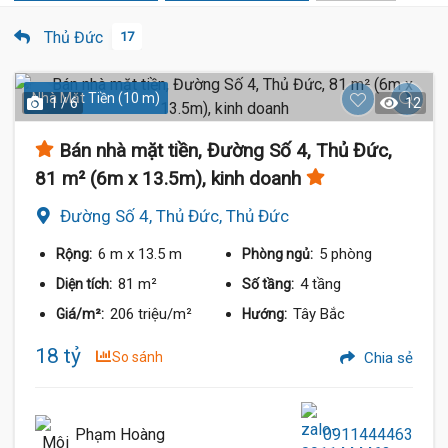
Thủ Đức
17
Nhà Mặt Tiền (10 m)
1 / 6
12
Bán nhà mặt tiền, Đường Số 4, Thủ Đức,
81 m² (6m x 13.5m), kinh doanh
Đường Số 4, Thủ Đức, Thủ Đức
16 Tỷ
6 m
x 13.5 m
5 phòng
Rộng:
Phòng ngủ:
81 m²
4 tầng
Diện tích:
Số tầng:
206 triệu/m²
Tây Bắc
Giá/m²:
Hướng:
18 tỷ
So sánh
Chia sẻ
Phạm Hoàng
0911444463