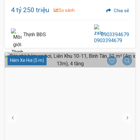
4 tỷ 250 triệu
So sánh
Chia sẻ
Thịnh BĐS
0903394679
Hẻm Xe Hơi (5 m)