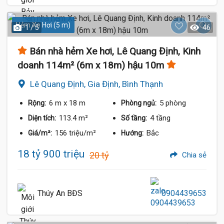
Hẻm Xe Hơi (5 m)
1 / 5
46
Bán nhà hẻm Xe hơi, Lê Quang Định, Kinh
doanh 114m² (6m x 18m) hậu 10m
Lê Quang Định, Gia Định, Bình Thạnh
6 m
x 18 m
5 phòng
Rộng:
Phòng ngủ:
113.4 m²
4 tầng
Diện tích:
Số tầng:
156 triệu/m²
Bắc
Giá/m²:
Hướng:
18 tỷ 900 triệu
20 tỷ
Chia sẻ
Thúy An BĐS
0904439653