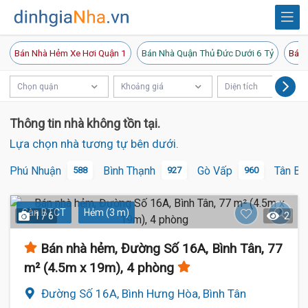
Bán Nhà Hẻm Xe Hơi Quận 1
Bán Nhà Quận Thủ Đức Dưới 6 Tỷ
Bán 
Chọn quận
Khoảng giá
Diện tích
Thông tin nhà không tồn tại.
Lựa chọn nhà tương tự bên dưới.
Phú Nhuận
Bình Thạnh
Gò Vấp
Tân Bì
588
927
960
Sàn BTCT
Hẻm (3 m)
1 / 6
2
Bán nhà hẻm, Đường Số 16A, Bình Tân, 77
m² (4.5m x 19m), 4 phòng
Đường Số 16A, Bình Hưng Hòa, Bình Tân