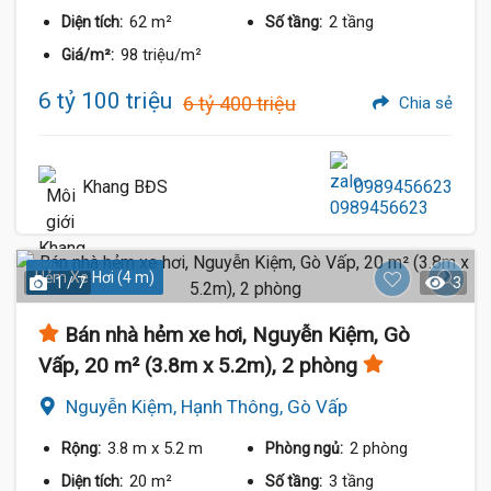
62 m²
2 tầng
Diện tích:
Số tầng:
98 triệu/m²
Giá/m²:
6 tỷ 100 triệu
6 tỷ 400 triệu
Chia sẻ
Khang BĐS
0989456623
Hẻm Xe Hơi (4 m)
1 / 7
3
Bán nhà hẻm xe hơi, Nguyễn Kiệm, Gò
Vấp, 20 m² (3.8m x 5.2m), 2 phòng
Nguyễn Kiệm, Hạnh Thông, Gò Vấp
3.8 m
x 5.2 m
2 phòng
Rộng:
Phòng ngủ:
20 m²
3 tầng
Diện tích:
Số tầng: