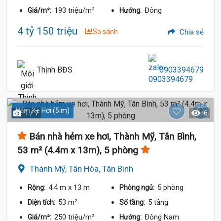
193 triệu/m²
Đông
Giá/m²:
Hướng:
4 tỷ 150 triệu
So sánh
Chia sẻ
Thịnh BĐS
0903394679
Hẻm Xe Hơi (5 m)
1 / 7
6
Bán nhà hẻm xe hơi, Thành Mỹ, Tân Bình,
53 m² (4.4m x 13m), 5 phòng
Thành Mỹ, Tân Hòa, Tân Bình
4.4 m
x 13 m
5 phòng
Rộng:
Phòng ngủ:
53 m²
5 tầng
Diện tích:
Số tầng:
250 triệu/m²
Đông Nam
Giá/m²:
Hướng: