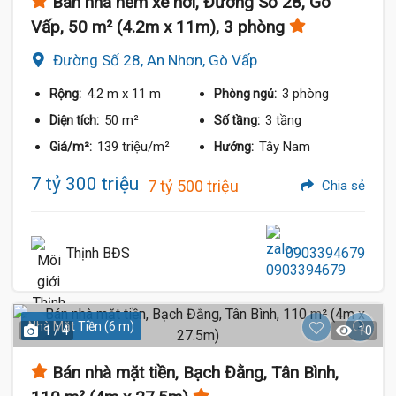
Bán nhà hẻm xe hơi, Đường Số 28, Gò
Vấp, 50 m² (4.2m x 11m), 3 phòng
Đường Số 28, An Nhơn, Gò Vấp
4.2 m
x 11 m
3 phòng
Rộng:
Phòng ngủ:
50 m²
3 tầng
Diện tích:
Số tầng:
139 triệu/m²
Tây Nam
Giá/m²:
Hướng:
7 tỷ 300 triệu
7 tỷ 500 triệu
Chia sẻ
Thịnh BĐS
0903394679
Nhà Mặt Tiền (6 m)
1 / 4
10
Bán nhà mặt tiền, Bạch Đằng, Tân Bình,