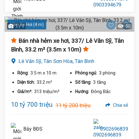
Hẻm Xe Hơi (4 m)
1 / 1
50
Bán nhà hẻm xe hơi, 337/ Lê Văn Sỹ, Tân
Bình, 33.2 m² (3.5m x 10m)
Lê Văn Sỹ, Tân Sơn Hòa, Tân Bình
3.5 m
x 10 m
3 phòng
Rộng:
Phòng ngủ:
33.2 m²
3 tầng
Diện tích:
Số tầng:
313 triệu/m²
Đông Bắc
Giá/m²:
Hướng:
10 tỷ 700 triệu
11 tỷ 200 triệu
Chia sẻ
Bảy BĐS
0902696839