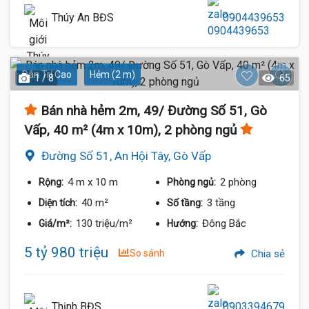
Thúy An BĐS
0904439653
Dân Trí Cao
Hẻm (2 m)
1 / 8
65
Bán nhà hẻm 2m, 49/ Đường Số 51, Gò
Vấp, 40 m² (4m x 10m), 2 phòng ngủ
Đường Số 51, An Hội Tây, Gò Vấp
4 m
x 10 m
2 phòng
Rộng:
Phòng ngủ:
40 m²
3 tầng
Diện tích:
Số tầng:
130 triệu/m²
Đông Bắc
Giá/m²:
Hướng:
5 tỷ 980 triệu
So sánh
Chia sẻ
Thịnh BĐS
0903394679