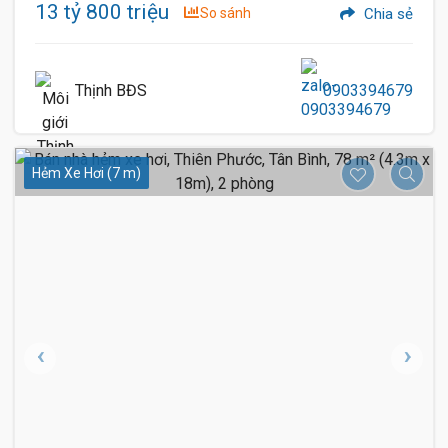
13 tỷ 800 triệu
So sánh
Chia sẻ
Thịnh BĐS
0903394679
Hẻm Xe Hơi (7 m)