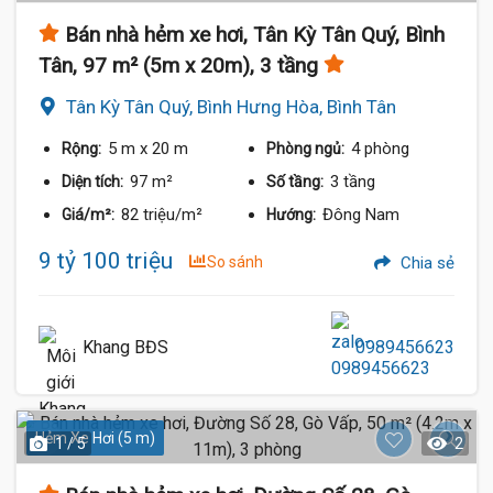
Bán nhà hẻm xe hơi, Tân Kỳ Tân Quý, Bình
Tân, 97 m² (5m x 20m), 3 tầng
Tân Kỳ Tân Quý, Bình Hưng Hòa, Bình Tân
5 m
x 20 m
4 phòng
Rộng:
Phòng ngủ:
97 m²
3 tầng
Diện tích:
Số tầng:
82 triệu/m²
Đông Nam
Giá/m²:
Hướng:
9 tỷ 100 triệu
So sánh
Chia sẻ
Khang BĐS
0989456623
Hẻm Xe Hơi (5 m)
1 / 5
2