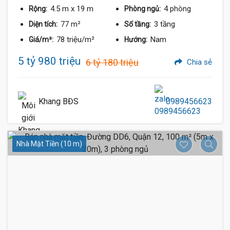
4.5 m
x 19 m
4 phòng
Rộng:
Phòng ngủ:
77 m²
3 tầng
Diện tích:
Số tầng:
78 triệu/m²
Nam
Giá/m²:
Hướng:
5 tỷ 980 triệu
6 tỷ 180 triệu
Chia sẻ
Khang BĐS
0989456623
Nhà Mặt Tiền (10 m)