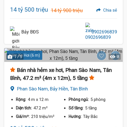
14 tỷ 500 triệu
14 tỷ 900 triệu
Chia sẻ
Bảy BĐS
0902696839
Hẻm Xe Hơi (6 m)
1 / 5
8
Bán nhà hẻm xe hơi, Phan Sào Nam, Tân
Bình, 47.2 m² (4m x 12m), 5 tầng
Phan Sào Nam, Bảy Hiền, Tân Bình
4 m
x 12 m
5 phòng
Rộng:
Phòng ngủ:
47.2 m²
5 tầng
Diện tích:
Số tầng:
210 triệu/m²
Tây Bắc
Giá/m²:
Hướng: