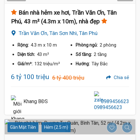
Bán nhà hẻm xe hơi, Trần Văn Ơn, Tân
Phú, 43 m² (4.3m x 10m), nhà đẹp
Trần Văn Ơn, Tân Sơn Nhì, Tân Phú
4.3 m
x 10 m
2 phòng
Rộng:
Phòng ngủ:
43 m²
2 tầng
Diện tích:
Số tầng:
132 triệu/m²
Tây Bắc
Giá/m²:
Hướng:
6 tỷ 100 triệu
6 tỷ 400 triệu
Chia sẻ
Khang BĐS
0989456623
Gần Mặt Tiền
Hẻm (2.5 m)