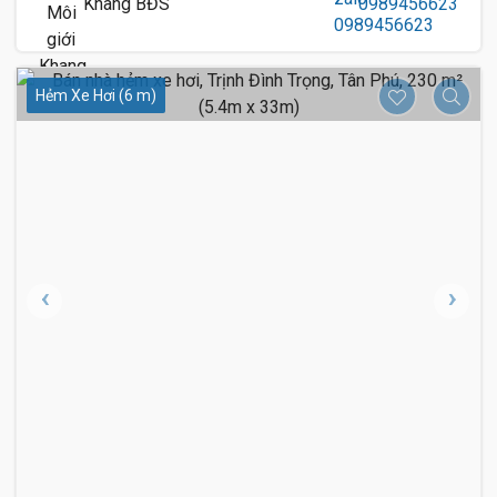
Khang BĐS
0989456623
Hẻm Xe Hơi (6 m)