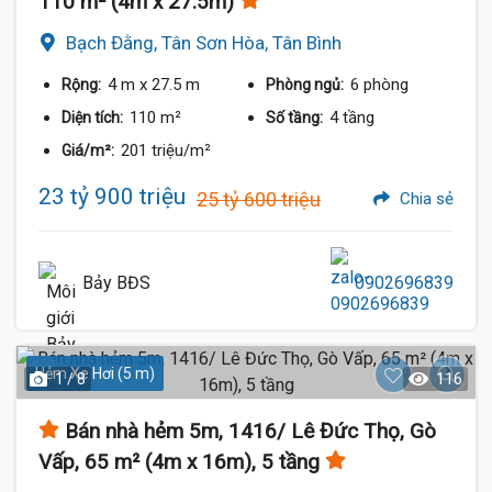
110 m² (4m x 27.5m)
Bạch Đằng, Tân Sơn Hòa, Tân Bình
4 m
x 27.5 m
6 phòng
Rộng:
Phòng ngủ:
110 m²
4 tầng
Diện tích:
Số tầng:
201 triệu/m²
Giá/m²:
23 tỷ 900 triệu
25 tỷ 600 triệu
Chia sẻ
Bảy BĐS
0902696839
Hẻm Xe Hơi (5 m)
1 / 8
116
Bán nhà hẻm 5m, 1416/ Lê Đức Thọ, Gò
Vấp, 65 m² (4m x 16m), 5 tầng