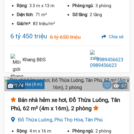
3.3 m
x 13 m
3 phòng
Rộng:
Phòng ngủ:
71 m²
2 tầng
Diện tích:
Số tầng:
83 triệu/m²
Giá/m²:
6 tỷ 450 triệu
6 tỷ 650 triệu
Chia sẻ
Khang BĐS
0989456623
Hẻm Xe Hơi (4 m)
1 / 4
37
Bán nhà hẻm xe hơi, Đỗ Thừa Luông, Tân
Phú, 62 m² (4m x 16m), 2 phòng
Đỗ Thừa Luông, Phú Thọ Hòa, Tân Phú
4 m
x 16 m
2 phòng
Rộng:
Phòng ngủ: