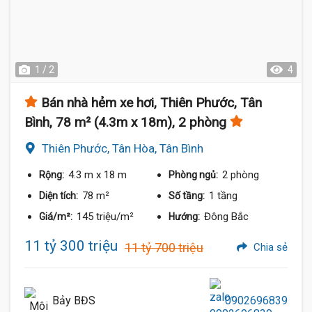
1 / 2
4
Bán nhà hẻm xe hơi, Thiên Phước, Tân
Bình, 78 m² (4.3m x 18m), 2 phòng
Thiên Phước, Tân Hòa, Tân Bình
4.3 m
x 18 m
2 phòng
Rộng:
Phòng ngủ:
78 m²
1 tầng
Diện tích:
Số tầng:
145 triệu/m²
Đông Bắc
Giá/m²:
Hướng:
11 tỷ 300 triệu
11 tỷ 700 triệu
Chia sẻ
Bảy BĐS
0902696839