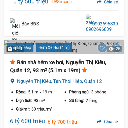
10 tỷ 500 triệu
So sánh
Chia sẻ
Bảy BĐS
0902696839
Thiết Kế Đẹp
Hẻm Xe Hơi (4 m)
1 / 4
25
Bán nhà hẻm xe hơi, Nguyễn Thị Kiêu,
Quận 12, 93 m² (5.1m x 19m)
Nguyễn Thị Kiêu, Tân Thới Hiệp, Quận 12
5.1 m
x 19 m
3 phòng
Rộng:
Phòng ngủ:
93 m²
2 tầng
Diện tích:
Số tầng:
60 triệu/m²
Giá/m²:
6 tỷ 600 triệu
6 tỷ 700 triệu
Chia sẻ