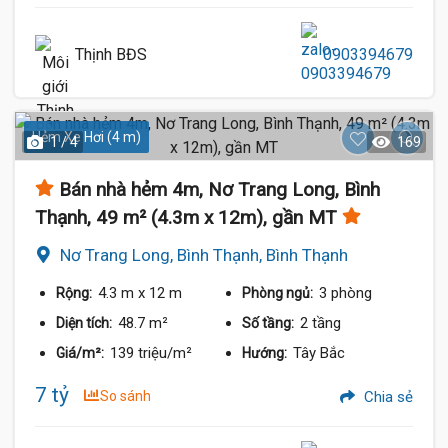
Thịnh BĐS
0903394679
Hẻm Xe Hơi (4 m)
1 / 4
169
Bán nhà hẻm 4m, Nơ Trang Long, Bình
Thạnh, 49 m² (4.3m x 12m), gần MT
Nơ Trang Long, Bình Thạnh, Bình Thạnh
4.3 m
x 12 m
3 phòng
Rộng:
Phòng ngủ:
48.7 m²
2 tầng
Diện tích:
Số tầng:
139 triệu/m²
Tây Bắc
Giá/m²:
Hướng:
7 tỷ
So sánh
Chia sẻ