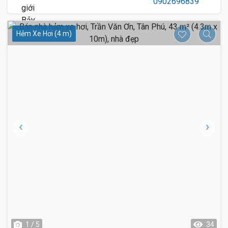
Hẻm Xe Hơi (4 m)
1 / 5
34