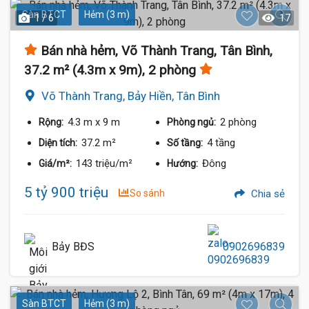
Sàn BTCT
Hẻm (3 m)
1 / 6
17
Bán nhà hẻm, Võ Thành Trang, Tân Bình,
37.2 m² (4.3m x 9m), 2 phòng
Võ Thành Trang, Bảy Hiền, Tân Bình
4.3 m
x 9 m
2 phòng
Rộng:
Phòng ngủ:
37.2 m²
4 tầng
Diện tích:
Số tầng:
143 triệu/m²
Đông
Giá/m²:
Hướng:
5 tỷ 900 triệu
So sánh
Chia sẻ
Bảy BĐS
0902696839
Sàn BTCT
Hẻm (3 m)