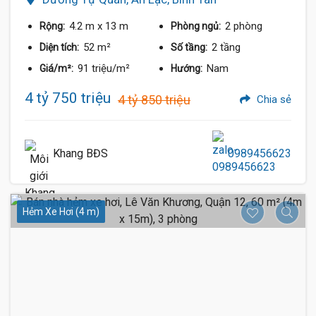
4.2 m
x 13 m
2 phòng
Rộng:
Phòng ngủ:
52 m²
2 tầng
Diện tích:
Số tầng:
91 triệu/m²
Nam
Giá/m²:
Hướng:
4 tỷ 750 triệu
4 tỷ 850 triệu
Chia sẻ
Khang BĐS
0989456623
Hẻm Xe Hơi (4 m)