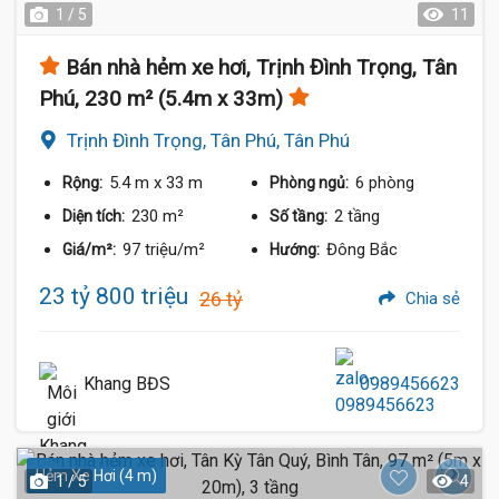
1 / 5
11
Bán nhà hẻm xe hơi, Trịnh Đình Trọng, Tân
Phú, 230 m² (5.4m x 33m)
Trịnh Đình Trọng, Tân Phú, Tân Phú
5.4 m
x 33 m
6 phòng
Rộng:
Phòng ngủ:
230 m²
2 tầng
Diện tích:
Số tầng:
97 triệu/m²
Đông Bắc
Giá/m²:
Hướng:
23 tỷ 800 triệu
26 tỷ
Chia sẻ
Khang BĐS
0989456623
Hẻm Xe Hơi (4 m)
1 / 5
4