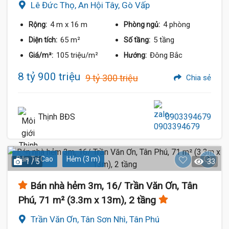
Lê Đức Thọ, An Hội Tây, Gò Vấp
4 m
x 16 m
4 phòng
Rộng:
Phòng ngủ:
65 m²
5 tầng
Diện tích:
Số tầng:
105 triệu/m²
Đông Bắc
Giá/m²:
Hướng:
8 tỷ 900 triệu
9 tỷ 300 triệu
Chia sẻ
Thịnh BĐS
0903394679
Dân Trí Cao
Hẻm (3 m)
1 / 5
33
Bán nhà hẻm 3m, 16/ Trần Văn Ơn, Tân
Phú, 71 m² (3.3m x 13m), 2 tầng
Trần Văn Ơn, Tân Sơn Nhì, Tân Phú