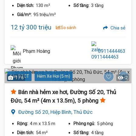
130 m²
3 tầng
Diện tích:
Số tầng:
95 triệu/m²
Giá/m²:
12 tỷ 300 triệu
So sánh
Chia sẻ
Phạm Hoàng
0911444463
Sàn BTCT
Hẻm Xe Hơi (5 m)
1 / 6
2
Bán nhà hẻm xe hơi, Đường Số 20, Thủ
Đức, 54 m² (4m x 13.5m), 5 phòng
Đường Số 20, Hiệp Bình, Thủ Đức
4 m
x 13.5 m
5 phòng
Rộng:
Phòng ngủ:
54 m²
4 tầng
Diện tích:
Số tầng: