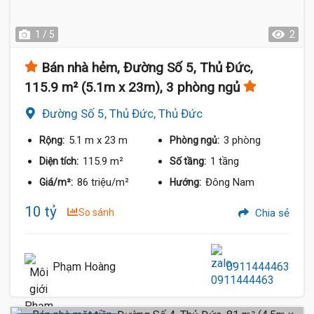
1 / 5
2
Bán nhà hẻm, Đường Số 5, Thủ Đức,
115.9 m² (5.1m x 23m), 3 phòng ngủ
Đường Số 5, Thủ Đức, Thủ Đức
5.1 m
x 23 m
3 phòng
Rộng:
Phòng ngủ:
115.9 m²
1 tầng
Diện tích:
Số tầng:
86 triệu/m²
Đông Nam
Giá/m²:
Hướng:
10 tỷ
So sánh
Chia sẻ
Phạm Hoàng
0911444463