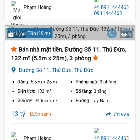
Phạm Hoàng
0911444463
Nhà Mặt Tiền (10 m)
1 / 8
4
Bán nhà mặt tiền, Đường Số 11, Thủ Đức,
132 m² (5.5m x 25m), 3 phòng
Đường Số 11, Thủ Đức, Thủ Đức
5.5 m
x 25 m
3 phòng
Rộng:
Phòng ngủ:
132 m²
3 tầng
Diện tích:
Số tầng:
94 triệu/m²
Tây Nam
Giá/m²:
Hướng:
13 tỷ
So sánh
Chia sẻ
Phạm Hoàng
0911444463