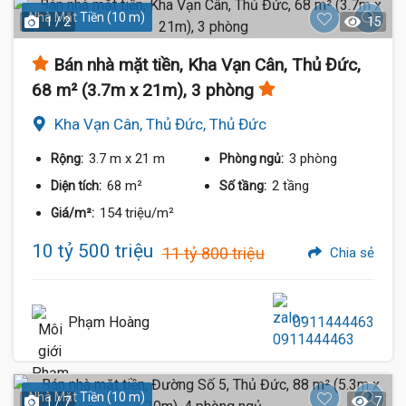
Nhà Mặt Tiền (10 m)
1 / 2
15
Bán nhà mặt tiền, Kha Vạn Cân, Thủ Đức,
68 m² (3.7m x 21m), 3 phòng
Kha Vạn Cân, Thủ Đức, Thủ Đức
3.7 m
x 21 m
3 phòng
Rộng:
Phòng ngủ:
68 m²
2 tầng
Diện tích:
Số tầng:
154 triệu/m²
Giá/m²:
10 tỷ 500 triệu
11 tỷ 800 triệu
Chia sẻ
Phạm Hoàng
0911444463
Nhà Mặt Tiền (10 m)
1 / 7
7