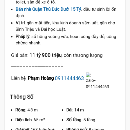
toilet, sân để xe ô tô.
Bán nhà Quận Thủ Đức Dưới 15 Tỷ
, đầu tư sinh lời ổn
định.
Vị trí:
gần mặt tiền, khu kinh doanh sầm uất, gần chợ
Bình Triệu và Đại học Luật.
Pháp lý:
sổ hồng vuông vức, hoàn công đầy đủ, công
chứng nhanh.
Giá bán:
11 tỷ 900 triệu
, còn thương lượng
__________________
0911444463
Liên hệ:
Phạm Hoàng
Thông Số
Rộng:
4.8 m
Dài:
14 m
Diện tích:
65 m²
Số tầng:
5 tầng
Giá/m²:
163 triệu/m²
Phòng ngủ:
8 phòng