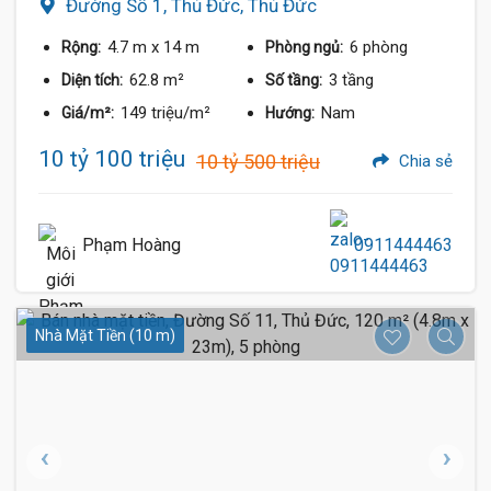
Đường Số 1, Thủ Đức, Thủ Đức
4.7 m
x 14 m
6 phòng
Rộng:
Phòng ngủ:
62.8 m²
3 tầng
Diện tích:
Số tầng:
149 triệu/m²
Nam
Giá/m²:
Hướng:
10 tỷ 100 triệu
10 tỷ 500 triệu
Chia sẻ
Phạm Hoàng
0911444463
Nhà Mặt Tiền (10 m)