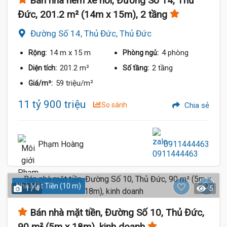
Bán nhà hẻm xe hơi, Đường Số 14, Thủ
Đức, 201.2 m² (14m x 15m), 2 tầng
Đường Số 14, Thủ Đức, Thủ Đức
14 m
x 15 m
4 phòng
Rộng:
Phòng ngủ:
201.2 m²
2 tầng
Diện tích:
Số tầng:
59 triệu/m²
Giá/m²:
11 tỷ 900 triệu
So sánh
Chia sẻ
Phạm Hoàng
0911444463
Nhà Mặt Tiền (10 m)
1 / 4
5
Bán nhà mặt tiền, Đường Số 10, Thủ Đức,
90 m² (5m x 18m), kinh doanh