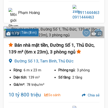
Phạm Hoàng
0911444463
Nhà Mặt Tiền (8 m)
1 / 3
22
Bán nhà mặt tiền, Đường Số 1, Thủ Đức,
139 m² (6m x 23m), 3 phòng ngủ
Đường Số 13, Tam Bình, Thủ Đức
6 m
x 23 m
3 phòng
Rộng:
Phòng ngủ:
139 m²
2 tầng
Diện tích:
Số tầng:
78 triệu/m²
Giá/m²:
10 tỷ 800 triệu
So sánh
Chia sẻ