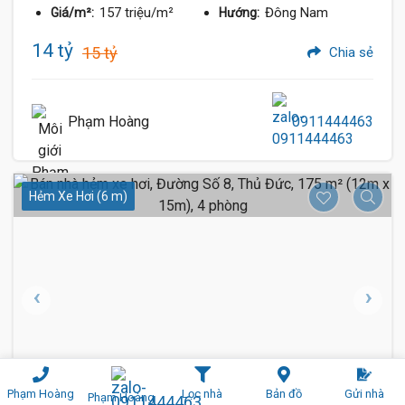
157 triệu/m²
Đông Nam
Giá/m²:
Hướng:
14 tỷ
15 tỷ
Chia sẻ
Phạm Hoàng
0911444463
Hẻm Xe Hơi (6 m)
Phạm Hoàng
Lọc nhà
Bản đồ
Gửi nhà
Phạm Hoàng