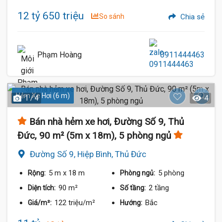
12 tỷ 650 triệu
So sánh
Chia sẻ
Phạm Hoàng
0911444463
Hẻm Xe Hơi (6 m)
1 / 4
4
Bán nhà hẻm xe hơi, Đường Số 9, Thủ
Đức, 90 m² (5m x 18m), 5 phòng ngủ
Đường Số 9, Hiệp Bình, Thủ Đức
5 m
x 18 m
5 phòng
Rộng:
Phòng ngủ:
90 m²
2 tầng
Diện tích:
Số tầng:
122 triệu/m²
Bắc
Giá/m²:
Hướng: