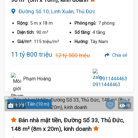
Đường Số 10, Linh Xuân, Thủ Đức
5 m
x 18 m
7 phòng
Rộng:
Phòng ngủ:
90 m²
4 tầng
Diện tích:
Số tầng:
115 triệu/m²
Tây Nam
Giá/m²:
Hướng:
11 tỷ 800 triệu
12 tỷ 500 triệu
Chia sẻ
Phạm Hoàng
0911444463
Nhà Mặt Tiền (10 m)
1 / 3
9
Bán nhà mặt tiền, Đường Số 33, Thủ Đức,
148 m² (8m x 20m), kinh doanh