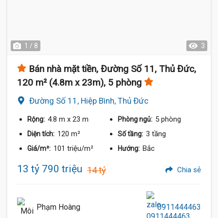
1 / 8
3
Bán nhà mặt tiền, Đường Số 11, Thủ Đức,
120 m² (4.8m x 23m), 5 phòng
Đường Số 11, Hiệp Bình, Thủ Đức
4.8 m
x 23 m
5 phòng
Rộng:
Phòng ngủ:
120 m²
3 tầng
Diện tích:
Số tầng:
101 triệu/m²
Bắc
Giá/m²:
Hướng:
13 tỷ 790 triệu
14 tỷ
Chia sẻ
Phạm Hoàng
0911444463