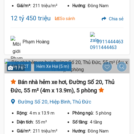
211 triệu/m²
Đông Nam
Giá/m²:
Hướng:
12 tỷ 450 triệu
So sánh
Chia sẻ
Phạm Hoàng
0911444463
Sàn BTCT
Hẻm Xe Hơi (5 m)
1 / 6
Bán nhà hẻm xe hơi, Đường Số 20, Thủ
Đức, 55 m² (4m x 13.9m), 5 phòng
Đường Số 20, Hiệp Bình, Thủ Đức
4 m
x 13.9 m
5 phòng
Rộng:
Phòng ngủ:
55 m²
4 tầng
Diện tích:
Số tầng:
211 triệu/m²
Đông Nam
Giá/m²:
Hướng: