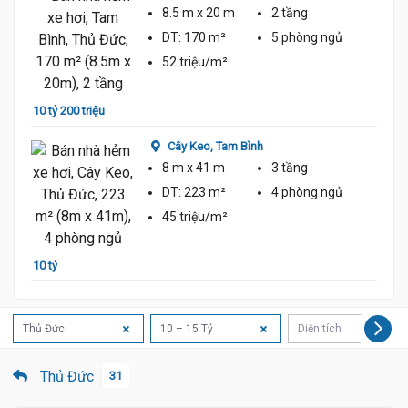
8.5 m
x 20 m
2 tầng
DT:
170 m²
5 phòng
ngủ
52 triệu/m²
10 tỷ 200 triệu
Cây Keo,
Tam Bình
8 m
x 41 m
3 tầng
DT:
223 m²
4 phòng
ngủ
45 triệu/m²
10 tỷ
Thủ Đức
10 – 15 Tỷ
Diện tích
Thủ Đức
31