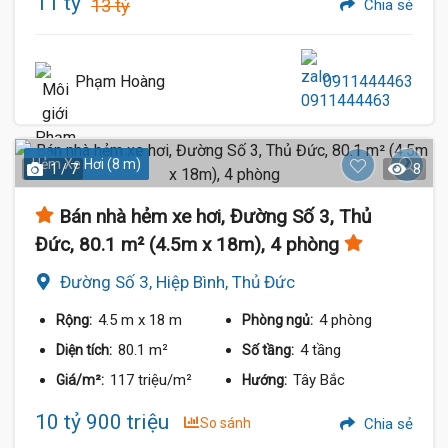
11 tỷ
13 tỷ
Chia sẻ
Phạm Hoàng
0911444463
Hẻm Xe Hơi (8 m)
1 / 7
8
Bán nhà hẻm xe hơi, Đường Số 3, Thủ
Đức, 80.1 m² (4.5m x 18m), 4 phòng
Đường Số 3, Hiệp Bình, Thủ Đức
4.5 m
x 18 m
4 phòng
Rộng:
Phòng ngủ:
80.1 m²
4 tầng
Diện tích:
Số tầng:
117 triệu/m²
Tây Bắc
Giá/m²:
Hướng:
10 tỷ 900 triệu
So sánh
Chia sẻ