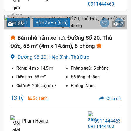
Sàn BTCT
Hẻm Xe Hơi (6 m)
1 / 6
2
Bán nhà hẻm xe hơi, Đường Số 20, Thủ
Đức, 58 m² (4m x 14.5m), 5 phòng
Đường Số 20, Hiệp Bình, Thủ Đức
4 m
x 14.5 m
5 phòng
Rộng:
Phòng ngủ:
58 m²
4 tầng
Diện tích:
Số tầng:
205 triệu/m²
Nam
Giá/m²:
Hướng:
13 tỷ
So sánh
Chia sẻ
Phạm Hoàng
0911444463