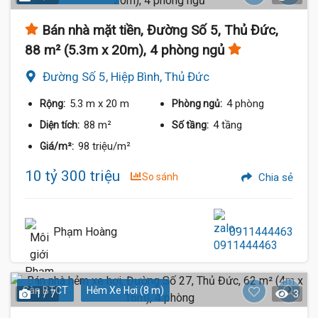
Bán nhà mặt tiền, Đường Số 5, Thủ Đức,
88 m² (5.3m x 20m), 4 phòng ngủ
Đường Số 5, Hiệp Bình, Thủ Đức
5.3 m
x 20 m
4 phòng
Rộng:
Phòng ngủ:
88 m²
4 tầng
Diện tích:
Số tầng:
98 triệu/m²
Giá/m²:
10 tỷ 300 triệu
So sánh
Chia sẻ
Phạm Hoàng
0911444463
Sàn BTCT
Hẻm Xe Hơi (8 m)
1 / 7
3