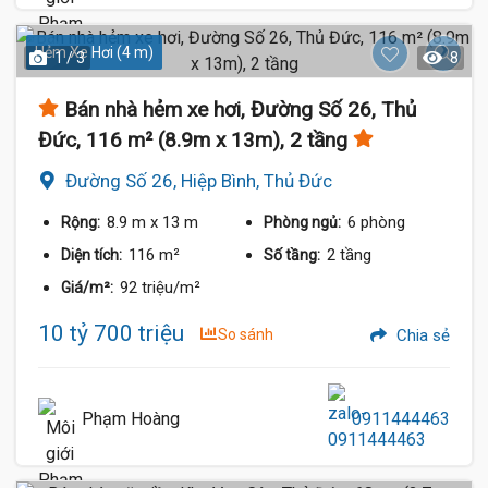
Hẻm Xe Hơi (4 m)
1 / 3
8
Bán nhà hẻm xe hơi, Đường Số 26, Thủ
Đức, 116 m² (8.9m x 13m), 2 tầng
Đường Số 26, Hiệp Bình, Thủ Đức
8.9 m
x 13 m
6 phòng
Rộng:
Phòng ngủ:
116 m²
2 tầng
Diện tích:
Số tầng:
92 triệu/m²
Giá/m²:
10 tỷ 700 triệu
So sánh
Chia sẻ
Phạm Hoàng
0911444463