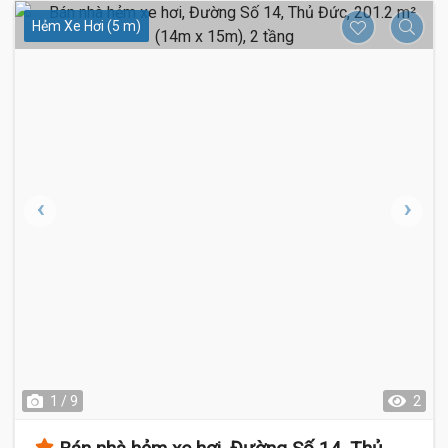
Hẻm Xe Hơi (5 m)
1 / 9
2