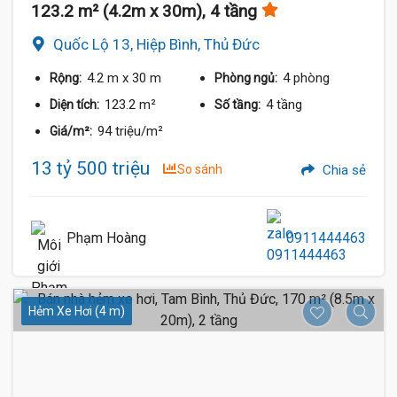
123.2 m² (4.2m x 30m), 4 tầng
Quốc Lộ 13, Hiệp Bình, Thủ Đức
4.2 m
x 30 m
4 phòng
Rộng:
Phòng ngủ:
123.2 m²
4 tầng
Diện tích:
Số tầng:
94 triệu/m²
Giá/m²:
13 tỷ 500 triệu
So sánh
Chia sẻ
Phạm Hoàng
0911444463
Hẻm Xe Hơi (4 m)