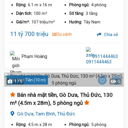
6.1 m
x 16 m
4 phòng
Rộng:
Phòng ngủ:
100 m²
3 tầng
Diện tích:
Số tầng:
107 triệu/m²
Tây Nam
Giá/m²:
Hướng:
11 tỷ 700 triệu
So sánh
Chia sẻ
Phạm Hoàng
0911444463
Nhà Mặt Tiền (10 m)
1 / 5
5
Bán nhà mặt tiền, Gò Dưa, Thủ Đức, 130
m² (4.5m x 28m), 5 phòng ngủ
Gò Dưa, Tam Bình, Thủ Đức
4.5 m
x 28 m
5 phòng
Rộng:
Phòng ngủ: