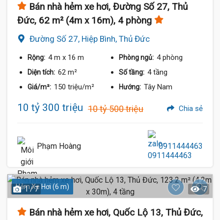
Bán nhà hẻm xe hơi, Đường Số 27, Thủ
Đức, 62 m² (4m x 16m), 4 phòng
Đường Số 27, Hiệp Bình, Thủ Đức
4 m
x 16 m
4 phòng
Rộng:
Phòng ngủ:
62 m²
4 tầng
Diện tích:
Số tầng:
150 triệu/m²
Tây Nam
Giá/m²:
Hướng:
10 tỷ 300 triệu
10 tỷ 500 triệu
Chia sẻ
Phạm Hoàng
0911444463
Hẻm Xe Hơi (6 m)
1 / 7
7
Bán nhà hẻm xe hơi, Quốc Lộ 13, Thủ Đức,