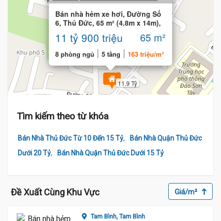
Bán nhà hẻm xe hơi, Đường Số
6, Thủ Đức, 65 m² (4.8m x 14m),
8 phòng
11 tỷ 900 triệu
65 m²
8 phòng ngủ
5 tầng
163 triệu/m²
11.9 Tỷ
Tìm kiếm theo từ khóa
,
Bán Nhà Thủ Đức Từ 10 Đến 15 Tỷ
Bán Nhà Quận Thủ Đức
,
Dưới 20 Tỷ
Bán Nhà Quận Thủ Đức Dưới 15 Tỷ
Đề Xuất Cùng Khu Vực
Giá/m²
Tam Bình,
Tam Bình