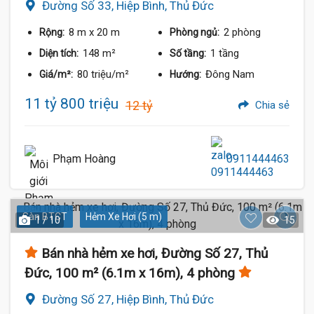
Đường Số 33, Hiệp Bình, Thủ Đức
8 m
x 20 m
2 phòng
Rộng:
Phòng ngủ:
148 m²
1 tầng
Diện tích:
Số tầng:
80 triệu/m²
Đông Nam
Giá/m²:
Hướng:
11 tỷ 800 triệu
12 tỷ
Chia sẻ
Phạm Hoàng
0911444463
Sàn BTCT
Hẻm Xe Hơi (5 m)
1 / 10
15
Bán nhà hẻm xe hơi, Đường Số 27, Thủ
Đức, 100 m² (6.1m x 16m), 4 phòng
Đường Số 27, Hiệp Bình, Thủ Đức