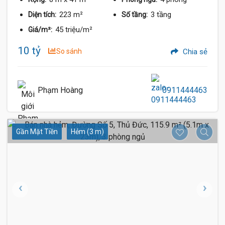
223 m²
3 tầng
Diện tích:
Số tầng:
45 triệu/m²
Giá/m²:
10 tỷ
So sánh
Chia sẻ
Phạm Hoàng
0911444463
Gần Mặt Tiền
Hẻm (3 m)