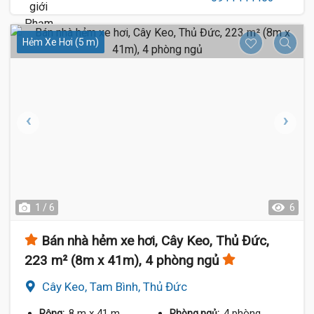
Hẻm Xe Hơi (5 m)
1 / 6
6
Bán nhà hẻm xe hơi, Cây Keo, Thủ Đức,
223 m² (8m x 41m), 4 phòng ngủ
Cây Keo, Tam Bình, Thủ Đức
8 m
x 41 m
4 phòng
Rộng:
Phòng ngủ: