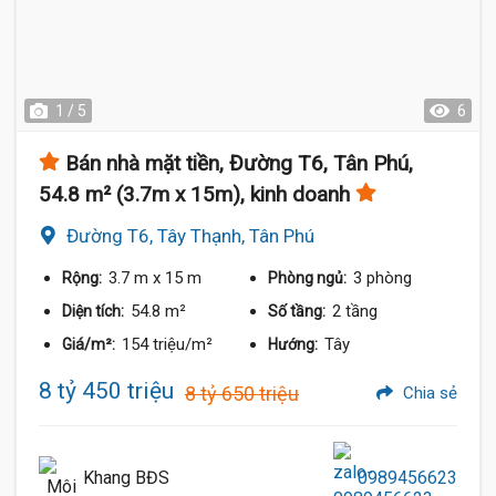
1 / 5
6
Bán nhà mặt tiền, Đường T6, Tân Phú,
54.8 m² (3.7m x 15m), kinh doanh
Đường T6, Tây Thạnh, Tân Phú
3.7 m
x 15 m
3 phòng
Rộng:
Phòng ngủ:
54.8 m²
2 tầng
Diện tích:
Số tầng:
154 triệu/m²
Tây
Giá/m²:
Hướng:
8 tỷ 450 triệu
8 tỷ 650 triệu
Chia sẻ
Khang BĐS
0989456623