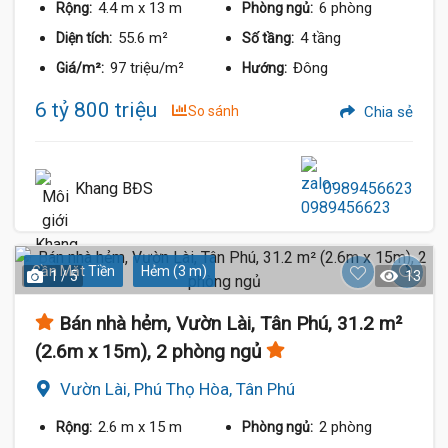
4.4 m
x 13 m
6 phòng
Rộng:
Phòng ngủ:
55.6 m²
4 tầng
Diện tích:
Số tầng:
97 triệu/m²
Đông
Giá/m²:
Hướng:
6 tỷ 800 triệu
So sánh
Chia sẻ
Khang BĐS
0989456623
Gần Mặt Tiền
Hẻm (3 m)
1 / 5
13
Bán nhà hẻm, Vườn Lài, Tân Phú, 31.2 m²
(2.6m x 15m), 2 phòng ngủ
Vườn Lài, Phú Thọ Hòa, Tân Phú
2.6 m
x 15 m
2 phòng
Rộng:
Phòng ngủ: