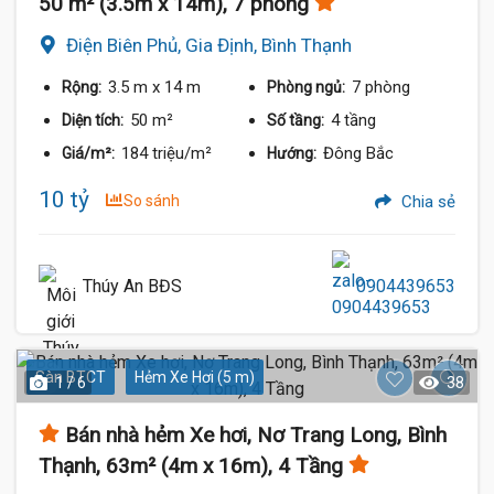
50 m² (3.5m x 14m), 7 phòng
Điện Biên Phủ, Gia Định, Bình Thạnh
3.5 m
x 14 m
7 phòng
Rộng:
Phòng ngủ:
50 m²
4 tầng
Diện tích:
Số tầng:
184 triệu/m²
Đông Bắc
Giá/m²:
Hướng:
10 tỷ
So sánh
Chia sẻ
Thúy An BĐS
0904439653
Sàn BTCT
Hẻm Xe Hơi (5 m)
1 / 6
38
Bán nhà hẻm Xe hơi, Nơ Trang Long, Bình
Thạnh, 63m² (4m x 16m), 4 Tầng