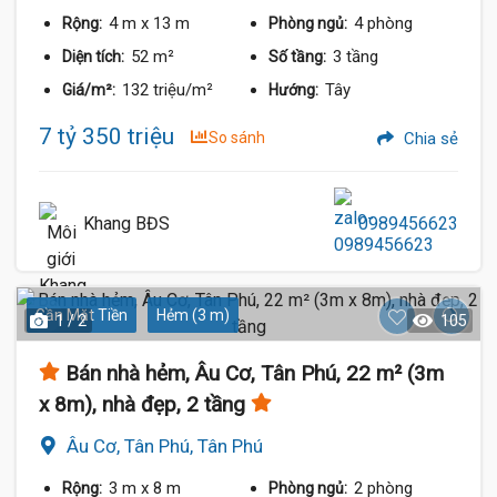
4 m
x 13 m
4 phòng
Rộng:
Phòng ngủ:
52 m²
3 tầng
Diện tích:
Số tầng:
132 triệu/m²
Tây
Giá/m²:
Hướng:
7 tỷ 350 triệu
So sánh
Chia sẻ
Khang BĐS
0989456623
Gần Mặt Tiền
Hẻm (3 m)
1 / 2
105
Bán nhà hẻm, Âu Cơ, Tân Phú, 22 m² (3m
x 8m), nhà đẹp, 2 tầng
Âu Cơ, Tân Phú, Tân Phú
3 m
x 8 m
2 phòng
Rộng:
Phòng ngủ: