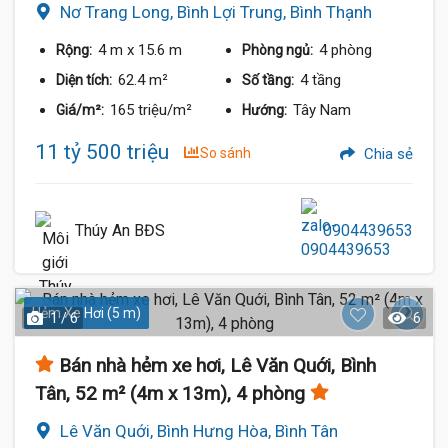
Nơ Trang Long, Bình Lợi Trung, Bình Thạnh
4 m
x 15.6 m
4 phòng
Rộng:
Phòng ngủ:
62.4 m²
4 tầng
Diện tích:
Số tầng:
165 triệu/m²
Tây Nam
Giá/m²:
Hướng:
11 tỷ 500 triệu
So sánh
Chia sẻ
Thúy An BĐS
0904439653
Hẻm Xe Hơi (5 m)
1 / 6
6
Bán nhà hẻm xe hơi, Lê Văn Quới, Bình
Tân, 52 m² (4m x 13m), 4 phòng
Lê Văn Quới, Bình Hưng Hòa, Bình Tân