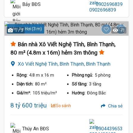
Bảy BĐS
0902696839
Hẻm Xe Hơi (3 m)
1 / 3
71
Bán nhà Xô Viết Nghệ Tĩnh, Bình Thạnh,
80 m² (4.8m x 16m) hẻm 3m thông
Xô Viết Nghệ Tĩnh, Bình Thạnh, Bình Thạnh
4.8 m
x 16 m
5 phòng
Rộng:
Phòng ngủ:
80 m²
3 tầng
Diện tích:
Số tầng:
105 triệu/m²
Đông Bắc
Giá/m²:
Hướng:
8 tỷ 600 triệu
So sánh
Chia sẻ
Thúy An BĐS
0904439653