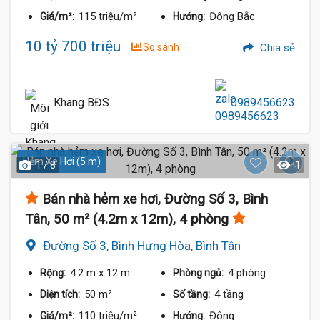
115 triệu/m²
Đông Bắc
Giá/m²:
Hướng:
10 tỷ 700 triệu
So sánh
Chia sẻ
Khang BĐS
0989456623
Hẻm Xe Hơi (5 m)
1 / 8
1
Bán nhà hẻm xe hơi, Đường Số 3, Bình
Tân, 50 m² (4.2m x 12m), 4 phòng
Đường Số 3, Bình Hưng Hòa, Bình Tân
4.2 m
x 12 m
4 phòng
Rộng:
Phòng ngủ:
50 m²
4 tầng
Diện tích:
Số tầng:
110 triệu/m²
Đông
Giá/m²:
Hướng: