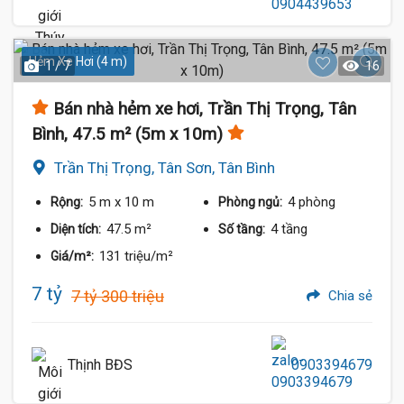
Hẻm Xe Hơi (4 m)
1 / 7
16
Bán nhà hẻm xe hơi, Trần Thị Trọng, Tân
Bình, 47.5 m² (5m x 10m)
Trần Thị Trọng, Tân Sơn, Tân Bình
5 m
x 10 m
4 phòng
Rộng:
Phòng ngủ:
47.5 m²
4 tầng
Diện tích:
Số tầng:
131 triệu/m²
Giá/m²:
7 tỷ
7 tỷ 300 triệu
Chia sẻ
Thịnh BĐS
0903394679