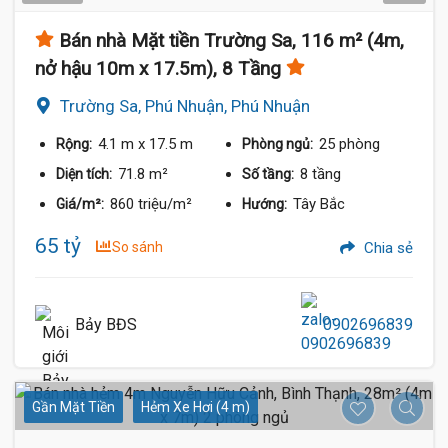
Bán nhà Mặt tiền Trường Sa, 116 m² (4m,
nở hậu 10m x 17.5m), 8 Tầng
Trường Sa, Phú Nhuận, Phú Nhuận
4.1 m
x 17.5 m
25 phòng
Rộng:
Phòng ngủ:
71.8 m²
8 tầng
Diện tích:
Số tầng:
860 triệu/m²
Tây Bắc
Giá/m²:
Hướng:
65 tỷ
So sánh
Chia sẻ
Bảy BĐS
0902696839
Gần Mặt Tiền
Hẻm Xe Hơi (4 m)