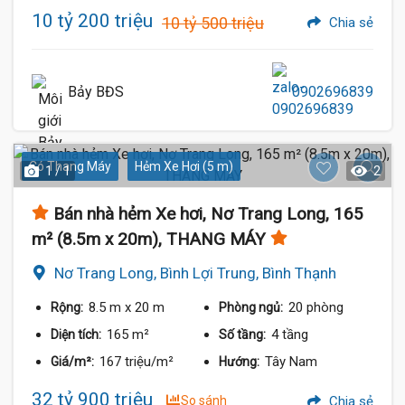
10 tỷ 200 triệu
10 tỷ 500 triệu
Chia sẻ
Bảy BĐS
0902696839
Có Thang Máy
Hẻm Xe Hơi (5 m)
1 / 1
2
Bán nhà hẻm Xe hơi, Nơ Trang Long, 165
m² (8.5m x 20m), THANG MÁY
Nơ Trang Long, Bình Lợi Trung, Bình Thạnh
8.5 m
x 20 m
20 phòng
Rộng:
Phòng ngủ:
165 m²
4 tầng
Diện tích:
Số tầng:
167 triệu/m²
Tây Nam
Giá/m²:
Hướng:
32 tỷ 900 triệu
So sánh
Chia sẻ