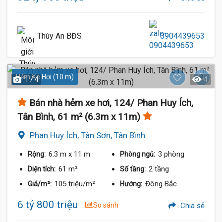
Thúy An BĐS
0904439653
Hẻm Xe Hơi (10 m)
1 / 4
1
Bán nhà hẻm xe hơi, 124/ Phan Huy Ích,
Tân Bình, 61 m² (6.3m x 11m)
Phan Huy Ích, Tân Sơn, Tân Bình
6.3 m
x 11 m
3 phòng
Rộng:
Phòng ngủ:
61 m²
2 tầng
Diện tích:
Số tầng:
105 triệu/m²
Đông Bắc
Giá/m²:
Hướng:
6 tỷ 800 triệu
So sánh
Chia sẻ