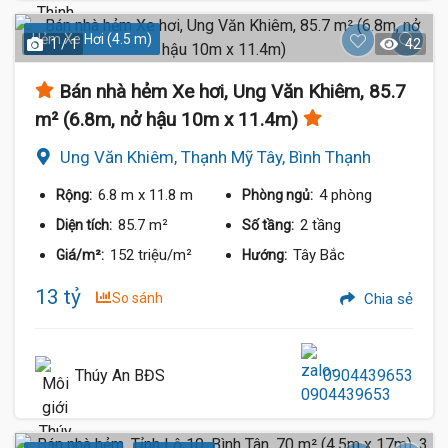
Hẻm Xe Hơi (4.5 m)
1 / 1
42
Bán nhà hẻm Xe hơi, Ung Văn Khiêm, 85.7
m² (6.8m, nở hậu 10m x 11.4m)
Ung Văn Khiêm, Thạnh Mỹ Tây, Bình Thạnh
6.8 m
x 11.8 m
4 phòng
Rộng:
Phòng ngủ:
85.7 m²
2 tầng
Diện tích:
Số tầng:
152 triệu/m²
Tây Bắc
Giá/m²:
Hướng:
13 tỷ
So sánh
Chia sẻ
Thúy An BĐS
0904439653