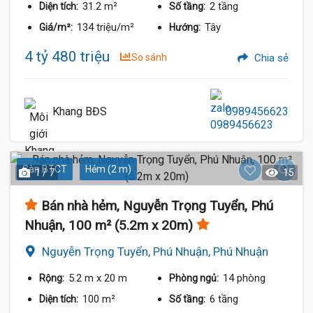
31.2 m²
2 tầng
Diện tích:
Số tầng:
134 triệu/m²
Tây
Giá/m²:
Hướng:
4 tỷ 480 triệu
So sánh
Chia sẻ
Khang BĐS
0989456623
Sàn BTCT
Hẻm (2 m)
1 / 7
15
Bán nhà hẻm, Nguyễn Trọng Tuyển, Phú
Nhuận, 100 m² (5.2m x 20m)
Nguyễn Trọng Tuyển, Phú Nhuận, Phú Nhuận
5.2 m
x 20 m
14 phòng
Rộng:
Phòng ngủ:
100 m²
6 tầng
Diện tích:
Số tầng: