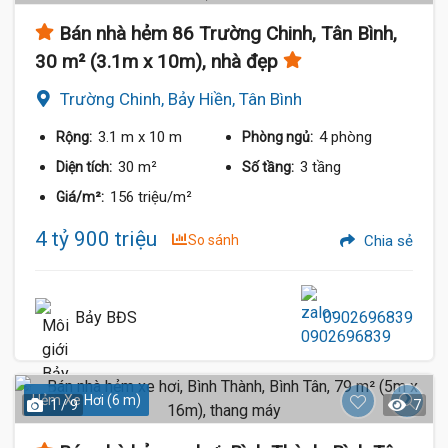
Bán nhà hẻm 86 Trường Chinh, Tân Bình,
30 m² (3.1m x 10m), nhà đẹp
Trường Chinh, Bảy Hiền, Tân Bình
3.1 m
x 10 m
4 phòng
Rộng:
Phòng ngủ:
30 m²
3 tầng
Diện tích:
Số tầng:
156 triệu/m²
Giá/m²:
4 tỷ 900 triệu
So sánh
Chia sẻ
Bảy BĐS
0902696839
Hẻm Xe Hơi (6 m)
1 / 9
7