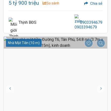
5 tỷ 900 triệu
So sánh
Chia sẻ
Thịnh BĐS
0903394679
Nhà Mặt Tiền (10 m)