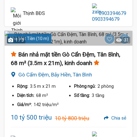
Thịnh BĐS
0903394679
Nhà Mặt Tiền (10 m)
1 / 3
31
Bán nhả mặt tiền Gò Cẩn Đệm, Tân Bình,
68 m² (3.5m x 21m), kinh doanh
Gò Cẩm Đệm, Bảy Hiền, Tân Bình
3.5 m
x 21 m
2 phòng
Rộng:
Phòng ngủ:
68 m²
3 tầng
Diện tích:
Số tầng:
142 triệu/m²
Giá/m²:
10 tỷ 500 triệu
10 tỷ 800 triệu
Chia sẻ