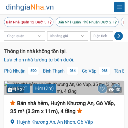
Bán Nhà Quận 12 Dưới 5 Tỷ
Bán Nhà Quận Phú Nhuận Dưới 2 Tỷ
Bá
Chọn quận
Khoảng giá
Diện tích
Thông tin nhà không tồn tại.
Lựa chọn nhà tương tự bên dưới.
Phú Nhuận
Bình Thạnh
Gò Vấp
Tân Bì
590
934
963
Sàn BTCT
Hẻm (3 m)
1 / 3
30
Bán nhà hẻm, Huỳnh Khương An, Gò Vấp,
35 m² (3.3m x 11m), 4 tầng
Huỳnh Khương An, An Nhơn, Gò Vấp