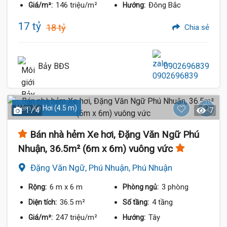
146 triệu/m²
Đông Bắc
Giá/m²:
Hướng:
17 tỷ
18 tỷ
Chia sẻ
Bảy BĐS
0902696839
Hẻm Xe Hơi (4.5 m)
1 / 4
7
Bán nhà hẻm Xe hơi, Đặng Văn Ngữ Phú
Nhuận, 36.5m² (6m x 6m) vuông vức
Đặng Văn Ngữ, Phú Nhuận, Phú Nhuận
6 m
x 6 m
3 phòng
Rộng:
Phòng ngủ:
36.5 m²
4 tầng
Diện tích:
Số tầng:
247 triệu/m²
Tây
Giá/m²:
Hướng: