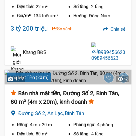
22 m²
2 tầng
Diện tích:
Số tầng:
134 triệu/m²
Đông Nam
Giá/m²:
Hướng:
3 tỷ 200 triệu
So sánh
Chia sẻ
Khang BĐS
0989456623
Nhà Mặt Tiền (20 m)
1 / 7
2
Bán nhà mặt tiền, Đường Số 2, Bình Tân,
80 m² (4m x 20m), kinh doanh
Đường Số 2, An Lạc, Bình Tân
4 m
x 20 m
4 phòng
Rộng:
Phòng ngủ:
80 m²
4 tầng
Diện tích:
Số tầng: