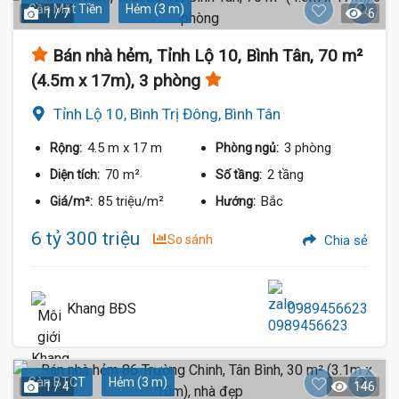
Gần Mặt Tiền
Hẻm (3 m)
1 / 7
6
Bán nhà hẻm, Tỉnh Lộ 10, Bình Tân, 70 m²
(4.5m x 17m), 3 phòng
Tỉnh Lộ 10, Bình Trị Đông, Bình Tân
4.5 m
x 17 m
3 phòng
Rộng:
Phòng ngủ:
70 m²
2 tầng
Diện tích:
Số tầng:
85 triệu/m²
Bắc
Giá/m²:
Hướng:
6 tỷ 300 triệu
So sánh
Chia sẻ
Khang BĐS
0989456623
Sàn BTCT
Hẻm (3 m)
1 / 4
146