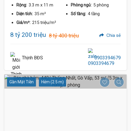
3.3 m
x 11 m
5 phòng
Rộng:
Phòng ngủ:
35 m²
4 tầng
Diện tích:
Số tầng:
215 triệu/m²
Giá/m²:
8 tỷ 200 triệu
8 tỷ 400 triệu
Chia sẻ
Thịnh BĐS
0903394679
Gần Mặt Tiền
Hẻm (2.5 m)