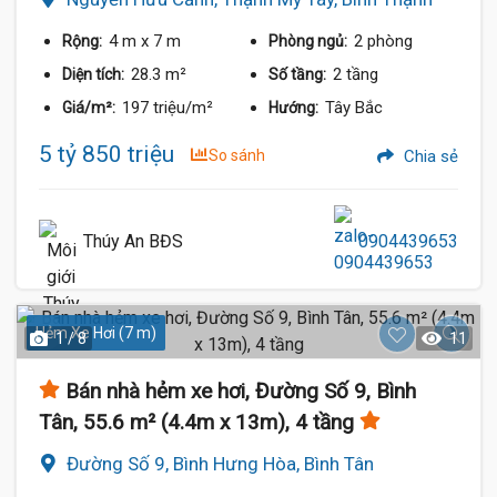
4 m
x 7 m
2 phòng
Rộng:
Phòng ngủ:
28.3 m²
2 tầng
Diện tích:
Số tầng:
197 triệu/m²
Tây Bắc
Giá/m²:
Hướng:
5 tỷ 850 triệu
So sánh
Chia sẻ
Thúy An BĐS
0904439653
Hẻm Xe Hơi (7 m)
1 / 8
11
Bán nhà hẻm xe hơi, Đường Số 9, Bình
Tân, 55.6 m² (4.4m x 13m), 4 tầng
Đường Số 9, Bình Hưng Hòa, Bình Tân