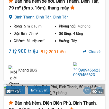
Bán nhà hẻm xe hơi, Bình Thành, Bình Tân,
79 m² (5m x 16m), thang máy
Bình Thành, Bình Tân, Bình Tân
5 m
x 16 m
4 phòng
Rộng:
Phòng ngủ:
79 m²
4 tầng
Diện tích:
Số tầng:
81 triệu/m²
Tây
Giá/m²:
Hướng:
7 tỷ 900 triệu
8 tỷ 200 triệu
Chia sẻ
Khang BĐS
0989456623
Sàn BTCT
Hẻm (2.5 m)
1 / 5
25
Bán nhà hẻm, Điện Biên Phủ, Bình Thạnh,