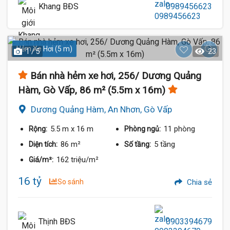
Khang BĐS
0989456623
Hẻm Xe Hơi (5 m)
1 / 5
23
Bán nhà hẻm xe hơi, 256/ Dương Quảng
Hàm, Gò Vấp, 86 m² (5.5m x 16m)
Dương Quảng Hàm, An Nhơn, Gò Vấp
5.5 m
x 16 m
11 phòng
Rộng:
Phòng ngủ:
86 m²
5 tầng
Diện tích:
Số tầng:
162 triệu/m²
Giá/m²:
16 tỷ
So sánh
Chia sẻ
Thịnh BĐS
0903394679