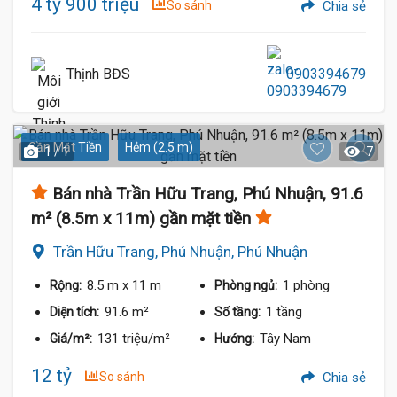
4 tỷ 900 triệu
So sánh
Chia sẻ
Thịnh BĐS
0903394679
Gần Mặt Tiền
Hẻm (2.5 m)
1 / 1
7
Bán nhà Trần Hữu Trang, Phú Nhuận, 91.6
m² (8.5m x 11m) gần mặt tiền
Trần Hữu Trang, Phú Nhuận, Phú Nhuận
8.5 m
x 11 m
1 phòng
Rộng:
Phòng ngủ:
91.6 m²
1 tầng
Diện tích:
Số tầng:
131 triệu/m²
Tây Nam
Giá/m²:
Hướng:
12 tỷ
So sánh
Chia sẻ