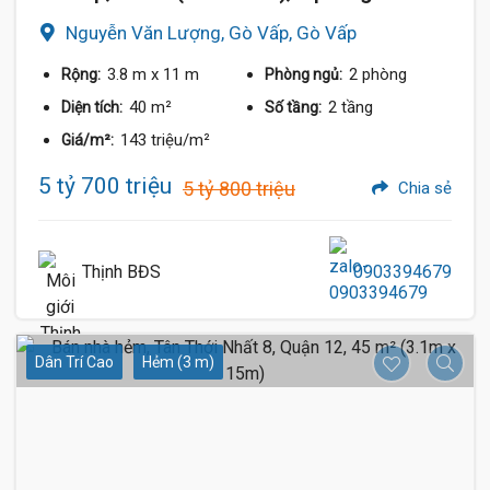
Nguyễn Văn Lượng, Gò Vấp, Gò Vấp
3.8 m
x 11 m
2 phòng
Rộng:
Phòng ngủ:
40 m²
2 tầng
Diện tích:
Số tầng:
143 triệu/m²
Giá/m²:
5 tỷ 700 triệu
5 tỷ 800 triệu
Chia sẻ
Thịnh BĐS
0903394679
Dân Trí Cao
Hẻm (3 m)