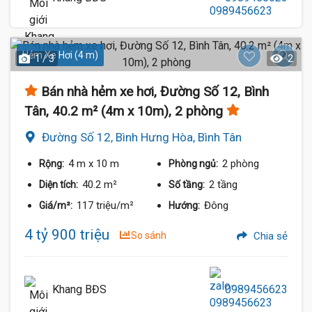
Hẻm Xe Hơi (4 m)
1 / 3
2
Bán nhà hẻm xe hơi, Đường Số 12, Bình
Tân, 40.2 m² (4m x 10m), 2 phòng
Đường Số 12, Bình Hưng Hòa, Bình Tân
4 m
x 10 m
2 phòng
Rộng:
Phòng ngủ:
40.2 m²
2 tầng
Diện tích:
Số tầng:
117 triệu/m²
Đông
Giá/m²:
Hướng:
4 tỷ 900 triệu
So sánh
Chia sẻ
Khang BĐS
0989456623