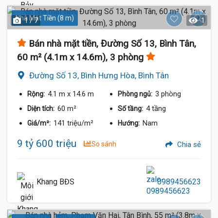
Nhà Mặt Tiền (8 m)
1 / 7
1
Bán nhà mặt tiền, Đường Số 13, Bình Tân,
60 m² (4.1m x 14.6m), 3 phòng
Đường Số 13, Bình Hưng Hòa, Bình Tân
4.1 m
x 14.6 m
3 phòng
Rộng:
Phòng ngủ:
60 m²
4 tầng
Diện tích:
Số tầng:
141 triệu/m²
Nam
Giá/m²:
Hướng:
9 tỷ 600 triệu
So sánh
Chia sẻ
Khang BĐS
0989456623