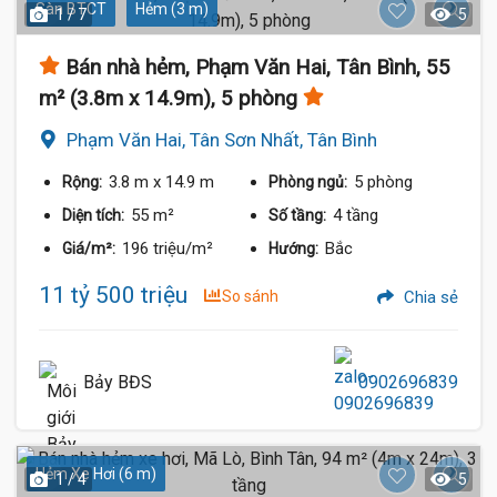
Sàn BTCT
Hẻm (3 m)
1 / 7
5
Bán nhà hẻm, Phạm Văn Hai, Tân Bình, 55
m² (3.8m x 14.9m), 5 phòng
Phạm Văn Hai, Tân Sơn Nhất, Tân Bình
3.8 m
x 14.9 m
5 phòng
Rộng:
Phòng ngủ:
55 m²
4 tầng
Diện tích:
Số tầng:
196 triệu/m²
Bắc
Giá/m²:
Hướng:
11 tỷ 500 triệu
So sánh
Chia sẻ
Bảy BĐS
0902696839
Hẻm Xe Hơi (6 m)
1 / 4
5