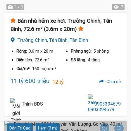
1 / 9
7
Bán nhà hẻm xe hơi, Trường Chinh, Tân
Bình, 72.6 m² (3.6m x 20m)
Trường Chinh, Tân Bình, Tân Bình
3.6 m
x 20 m
5 phòng
Rộng:
Phòng ngủ:
72.6 m²
4 tầng
Diện tích:
Số tầng:
160 triệu/m²
Giá/m²:
11 tỷ 600 triệu
12 tỷ
Chia sẻ
Thịnh BĐS
0903394679
Dân Trí Cao
Hẻm (3 m)