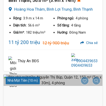
Bình Thạnh, 56.6 m² (3.9m x 14m)
Hoàng Hoa Thám, Bình Lợi Trung, Bình Thạnh
3.9 m
x 14 m
4 phòng
Rộng:
Phòng ngủ:
56.6 m²
4 tầng
Diện tích:
Số tầng:
182 triệu/m²
Đông Nam
Giá/m²:
Hướng:
11 tỷ 200 triệu
12 tỷ 900 triệu
Chia sẻ
Thúy An BĐS
0904439653
Nhà Mặt Tiền (10 m)