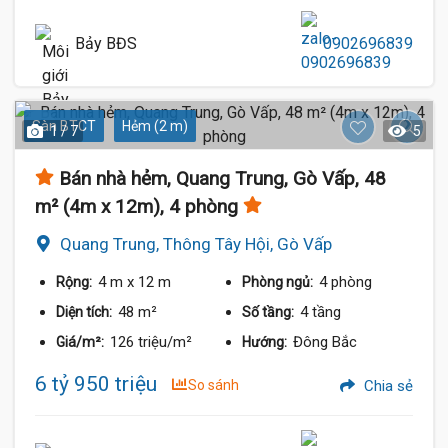
Bảy BĐS
0902696839
Sàn BTCT
Hẻm (2 m)
1 / 7
5
Bán nhà hẻm, Quang Trung, Gò Vấp, 48
m² (4m x 12m), 4 phòng
Quang Trung, Thông Tây Hội, Gò Vấp
4 m
x 12 m
4 phòng
Rộng:
Phòng ngủ:
48 m²
4 tầng
Diện tích:
Số tầng:
126 triệu/m²
Đông Bắc
Giá/m²:
Hướng:
6 tỷ 950 triệu
So sánh
Chia sẻ