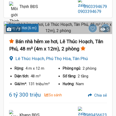
Thịnh BĐS
0903394679
Hẻm Xe Hơi (6 m)
1 / 3
5
Bán nhà hẻm xe hơi, Lê Thúc Hoạch, Tân
Phú, 48 m² (4m x 12m), 2 phòng
Lê Thúc Hoạch, Phú Thọ Hòa, Tân Phú
4 m
x 12 m
2 phòng
Rộng:
Phòng ngủ:
48 m²
2 tầng
Diện tích:
Số tầng:
131 triệu/m²
Nam
Giá/m²:
Hướng:
6 tỷ 300 triệu
So sánh
Chia sẻ
Khang BĐS
0989456623