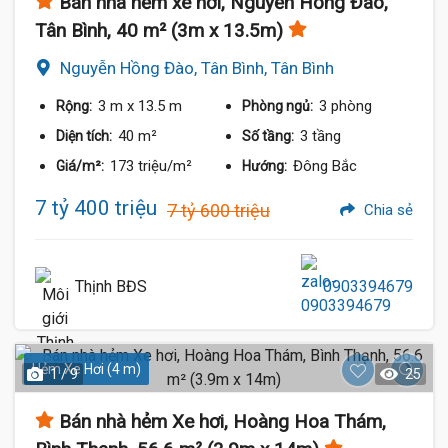
Bán nhà hẻm xe hơi, Nguyễn Hồng Đào,
Tân Bình, 40 m² (3m x 13.5m)
Nguyễn Hồng Đào, Tân Bình, Tân Bình
3 m
x 13.5 m
3 phòng
Rộng:
Phòng ngủ:
40 m²
3 tầng
Diện tích:
Số tầng:
173 triệu/m²
Đông Bắc
Giá/m²:
Hướng:
7 tỷ 400 triệu
7 tỷ 600 triệu
Chia sẻ
Thịnh BĐS
0903394679
Hẻm Xe Hơi (4 m)
1 / 9
25
Bán nhà hẻm Xe hơi, Hoàng Hoa Thám,