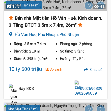
Nhà Mặt Tiền (14 m)
1 / 5
11
Bán nhà Mặt tiền Hồ Văn Huê, Kinh doanh,
3 Tầng BTCT 3.5m x 7.4m, 26m²
Hồ Văn Huê, Phú Nhuận, Phú Nhuận
3.5 m
x 7.4 m
2 phòng
Rộng:
Phòng ngủ:
25.9 m²
3 tầng
Diện tích:
Số tầng:
398 triệu/m²
Tây Bắc
Giá/m²:
Hướng:
10 tỷ 500 triệu
So sánh
Chia sẻ
Bảy BĐS
0902696839
Nhà Mặt Tiền (6 m)