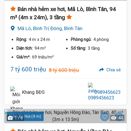
Bán nhà hẻm xe hơi, Mã Lò, Bình Tân, 94
m² (4m x 24m), 3 tầng
Mã Lò, Bình Trị Đông, Bình Tân
4 m
x 24 m
4 phòng
Rộng:
Phòng ngủ:
94 m²
3 tầng
Diện tích:
Số tầng:
69 triệu/m²
Giá/m²:
7 tỷ 600 triệu
8 tỷ 600 triệu
Chia sẻ
Khang BĐS
0989456623
Hẻm Xe Hơi (4 m)
1 / 6
44