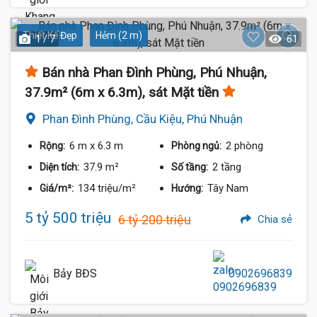
Thiết Kế Đẹp
Hẻm (2 m)
1 / 7
61
Bán nhà Phan Đình Phùng, Phú Nhuận,
37.9m² (6m x 6.3m), sát Mặt tiền
Phan Đình Phùng, Cầu Kiệu, Phú Nhuận
6 m
x 6.3 m
2 phòng
Rộng:
Phòng ngủ:
37.9 m²
2 tầng
Diện tích:
Số tầng:
134 triệu/m²
Tây Nam
Giá/m²:
Hướng:
5 tỷ 500 triệu
6 tỷ 200 triệu
Chia sẻ
Bảy BĐS
0902696839