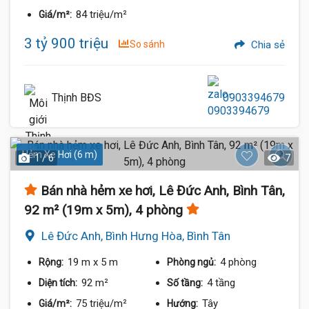
84 triệu/m²
Giá/m²:
3 tỷ 900 triệu
So sánh
Chia sẻ
Thịnh BĐS
0903394679
Hẻm Xe Hơi (6 m)
1 / 6
7
Bán nhà hẻm xe hơi, Lê Đức Anh, Bình Tân,
92 m² (19m x 5m), 4 phòng
Lê Đức Anh, Bình Hưng Hòa, Bình Tân
19 m
x 5 m
4 phòng
Rộng:
Phòng ngủ:
92 m²
4 tầng
Diện tích:
Số tầng:
75 triệu/m²
Tây
Giá/m²:
Hướng: