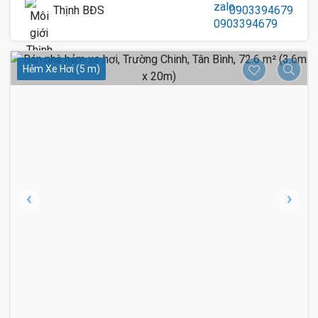
Thịnh BĐS
0903394679
Hẻm Xe Hơi (5 m)