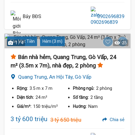
Bảy BĐS
0902696839
Gần Mặt Tiền
Hẻm (3 m)
1 / 4
25
Bán nhà hẻm, Quang Trung, Gò Vấp, 24
m² (3.5m x 7m), nhà đẹp, 2 phòng
Quang Trung, An Hội Tây, Gò Vấp
3.5 m
x 7 m
2 phòng
Rộng:
Phòng ngủ:
24 m²
2 tầng
Diện tích:
Số tầng:
150 triệu/m²
Nam
Giá/m²:
Hướng:
3 tỷ 600 triệu
3 tỷ 650 triệu
Chia sẻ