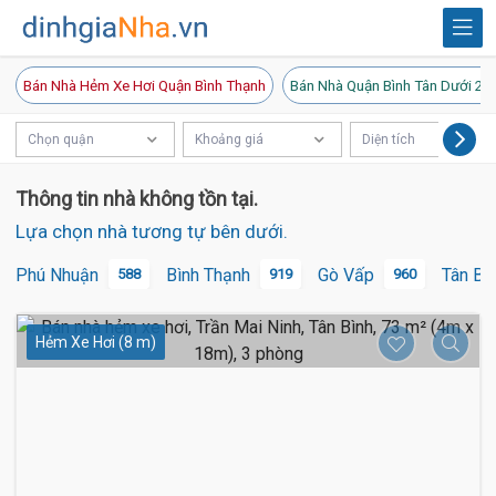
Bán Nhà Hẻm Xe Hơi Quận Bình Thạnh
Bán Nhà Quận Bình Tân Dưới 20
Chọn quận
Khoảng giá
Diện tích
Thông tin nhà không tồn tại.
Lựa chọn nhà tương tự bên dưới.
Phú Nhuận
Bình Thạnh
Gò Vấp
Tân Bì
588
919
960
Hẻm Xe Hơi (8 m)