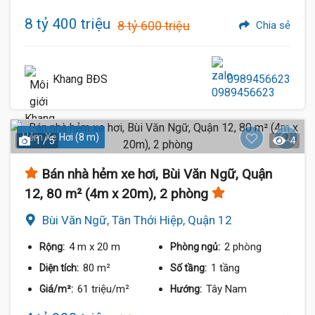
8 tỷ 400 triệu
8 tỷ 600 triệu
Chia sẻ
Khang BĐS
0989456623
Hẻm Xe Hơi (8 m)
1 / 5
4
Bán nhà hẻm xe hơi, Bùi Văn Ngữ, Quận
12, 80 m² (4m x 20m), 2 phòng
Bùi Văn Ngữ, Tân Thới Hiệp, Quận 12
4 m
x 20 m
2 phòng
Rộng:
Phòng ngủ:
80 m²
1 tầng
Diện tích:
Số tầng:
61 triệu/m²
Tây Nam
Giá/m²:
Hướng: