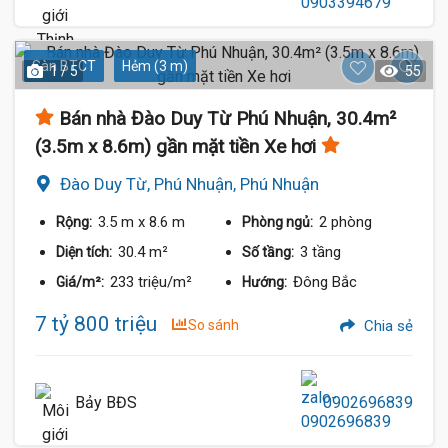
Sàn BTCT
Hẻm (3 m)
1 / 5
55
Bán nhà Đào Duy Từ Phú Nhuận, 30.4m²
(3.5m x 8.6m) gần mặt tiền Xe hơi
Đào Duy Từ, Phú Nhuận, Phú Nhuận
3.5 m
x 8.6 m
2 phòng
Rộng:
Phòng ngủ:
30.4 m²
3 tầng
Diện tích:
Số tầng:
233 triệu/m²
Đông Bắc
Giá/m²:
Hướng:
7 tỷ 800 triệu
So sánh
Chia sẻ
Bảy BĐS
0902696839