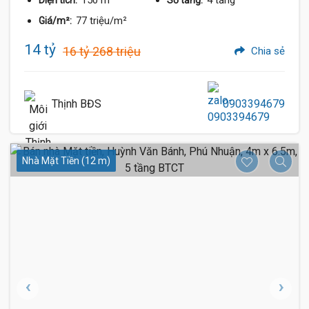
150 m²
4 tầng
Diện tích:
Số tầng:
77 triệu/m²
Giá/m²:
14 tỷ
16 tỷ 268 triệu
Chia sẻ
Thịnh BĐS
0903394679
Nhà Mặt Tiền (12 m)