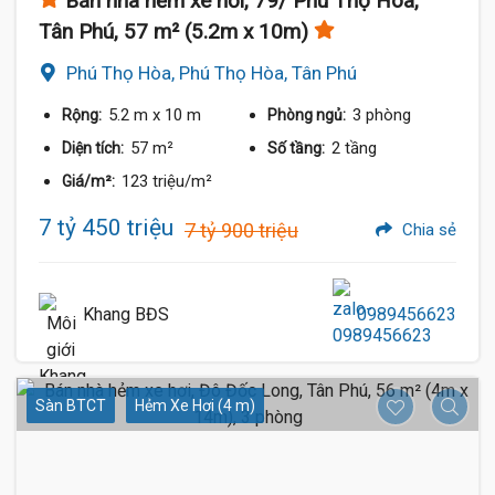
Bán nhà hẻm xe hơi, 79/ Phú Thọ Hòa,
Tân Phú, 57 m² (5.2m x 10m)
Phú Thọ Hòa, Phú Thọ Hòa, Tân Phú
5.2 m
x 10 m
3 phòng
Rộng:
Phòng ngủ:
57 m²
2 tầng
Diện tích:
Số tầng:
123 triệu/m²
Giá/m²:
7 tỷ 450 triệu
7 tỷ 900 triệu
Chia sẻ
Khang BĐS
0989456623
Sàn BTCT
Hẻm Xe Hơi (4 m)