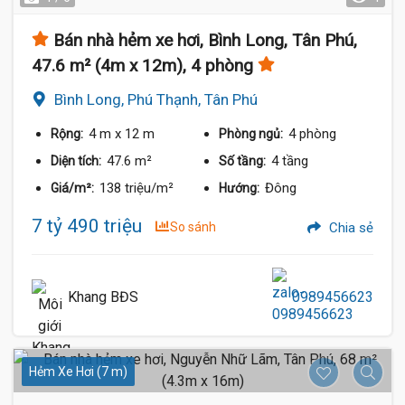
Bán nhà hẻm xe hơi, Bình Long, Tân Phú,
47.6 m² (4m x 12m), 4 phòng
Bình Long, Phú Thạnh, Tân Phú
4 m
x 12 m
4 phòng
Rộng:
Phòng ngủ:
47.6 m²
4 tầng
Diện tích:
Số tầng:
138 triệu/m²
Đông
Giá/m²:
Hướng:
7 tỷ 490 triệu
So sánh
Chia sẻ
Khang BĐS
0989456623
Hẻm Xe Hơi (7 m)