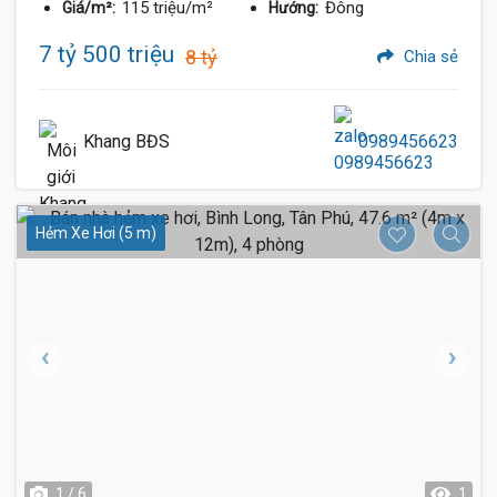
115 triệu/m²
Đông
Giá/m²:
Hướng:
7 tỷ 500 triệu
8 tỷ
Chia sẻ
Khang BĐS
0989456623
Hẻm Xe Hơi (5 m)
1 / 6
1