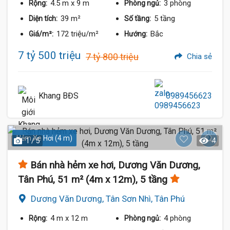
4.5 m
x 9 m
3 phòng
Rộng:
Phòng ngủ:
39 m²
5 tầng
Diện tích:
Số tầng:
172 triệu/m²
Bắc
Giá/m²:
Hướng:
7 tỷ 500 triệu
7 tỷ 800 triệu
Chia sẻ
Khang BĐS
0989456623
Hẻm Xe Hơi (4 m)
1 / 5
4
Bán nhà hẻm xe hơi, Dương Văn Dương,
Tân Phú, 51 m² (4m x 12m), 5 tầng
Dương Văn Dương, Tân Sơn Nhì, Tân Phú
4 m
x 12 m
4 phòng
Rộng:
Phòng ngủ: