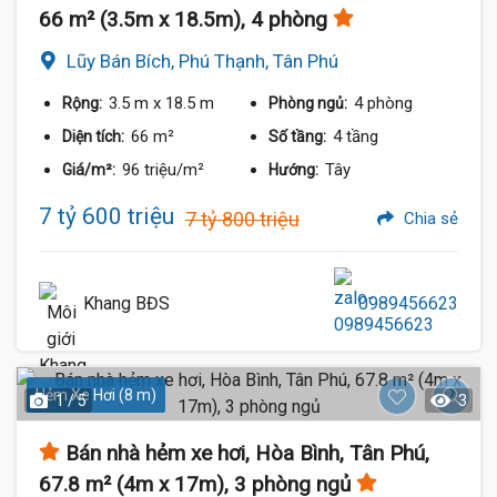
66 m² (3.5m x 18.5m), 4 phòng
Lũy Bán Bích, Phú Thạnh, Tân Phú
3.5 m
x 18.5 m
4 phòng
Rộng:
Phòng ngủ:
66 m²
4 tầng
Diện tích:
Số tầng:
96 triệu/m²
Tây
Giá/m²:
Hướng:
7 tỷ 600 triệu
7 tỷ 800 triệu
Chia sẻ
Khang BĐS
0989456623
Hẻm Xe Hơi (8 m)
1 / 5
3
Bán nhà hẻm xe hơi, Hòa Bình, Tân Phú,
67.8 m² (4m x 17m), 3 phòng ngủ