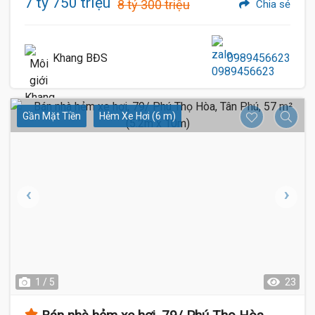
7 tỷ 750 triệu
8 tỷ 300 triệu
Chia sẻ
Khang BĐS
0989456623
Gần Mặt Tiền
Hẻm Xe Hơi (6 m)
1 / 5
23