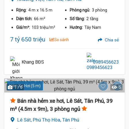
4 m
x 16.5 m
3 phòng
Rộng:
Phòng ngủ:
66 m²
2 tầng
Diện tích:
Số tầng:
103 triệu/m²
Tây Nam
Giá/m²:
Hướng:
7 tỷ 650 triệu
So sánh
Chia sẻ
Khang BĐS
0989456623
Hẻm Xe Hơi (5 m)
1 / 6
5
Bán nhà hẻm xe hơi, Lê Sát, Tân Phú, 39
m² (4.5m x 9m), 3 phòng ngủ
Lê Sát, Phú Thọ Hòa, Tân Phú