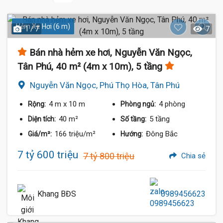
Hẻm Xe Hơi (6 m)
1 / 7
7
Bán nhà hẻm xe hơi, Nguyễn Văn Ngọc,
Tân Phú, 40 m² (4m x 10m), 5 tầng
Nguyễn Văn Ngọc, Phú Thọ Hòa, Tân Phú
4 m
x 10 m
4 phòng
Rộng:
Phòng ngủ:
40 m²
5 tầng
Diện tích:
Số tầng:
166 triệu/m²
Đông Bắc
Giá/m²:
Hướng:
7 tỷ 600 triệu
7 tỷ 800 triệu
Chia sẻ
Khang BĐS
0989456623