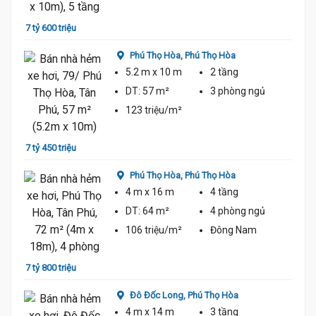
7 tỷ 600 triệu
8 tỷ
Phú Thọ Hòa,
Phú Thọ Hòa
5.2 m
x 10 m
2 tầng
DT:
57 m²
3 phòng
ngủ
123 triệu/m²
7 tỷ 450 triệu
7 tỷ 2
Phú Thọ Hòa,
Phú Thọ Hòa
4 m
x 16 m
4 tầng
DT:
64 m²
4 phòng
ngủ
106 triệu/m²
Đông Nam
7 tỷ 800 triệu
8 tỷ 5
Đô Đốc Long,
Phú Thọ Hòa
4 m
x 14 m
3 tầng