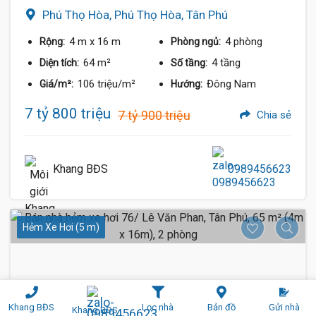
Phú Thọ Hòa, Phú Thọ Hòa, Tân Phú
4 m
x 16 m
4 phòng
Rộng:
Phòng ngủ:
64 m²
4 tầng
Diện tích:
Số tầng:
106 triệu/m²
Đông Nam
Giá/m²:
Hướng:
7 tỷ 800 triệu
7 tỷ 900 triệu
Chia sẻ
Khang BĐS
0989456623
Hẻm Xe Hơi (5 m)
Khang BĐS
Lọc nhà
Bản đồ
Gửi nhà
Khang BĐS