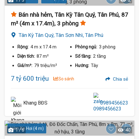
1 / 5
2
Bán nhà hẻm, Tân Kỳ Tân Quý, Tân Phú, 87
m² (4m x 17.4m), 3 phòng
Tân Kỳ Tân Quý, Tân Sơn Nhì, Tân Phú
4 m
x 17.4 m
3 phòng
Rộng:
Phòng ngủ:
87 m²
2 tầng
Diện tích:
Số tầng:
79 triệu/m²
Tây
Giá/m²:
Hướng:
7 tỷ 600 triệu
So sánh
Chia sẻ
Khang BĐS
0989456623
Hẻm Xe Hơi (4 m)
1 / 6
40