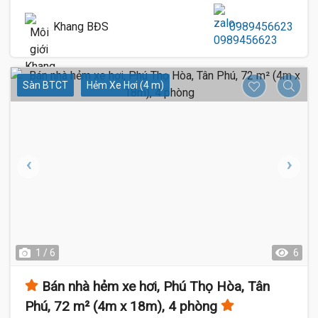
Khang BĐS
0989456623
Sàn BTCT
Hẻm Xe Hơi (4 m)
1 / 6
6
Bán nhà hẻm xe hơi, Phú Thọ Hòa, Tân
Phú, 72 m² (4m x 18m), 4 phòng