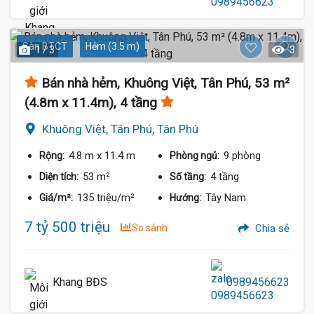
Sàn BTCT
Hẻm (3.5 m)
1 / 3
3
Bán nhà hẻm, Khuông Việt, Tân Phú, 53 m²
(4.8m x 11.4m), 4 tầng
Khuông Việt, Tân Phú, Tân Phú
4.8 m
x 11.4 m
9 phòng
Rộng:
Phòng ngủ:
53 m²
4 tầng
Diện tích:
Số tầng:
135 triệu/m²
Tây Nam
Giá/m²:
Hướng:
7 tỷ 500 triệu
So sánh
Chia sẻ
Khang BĐS
0989456623