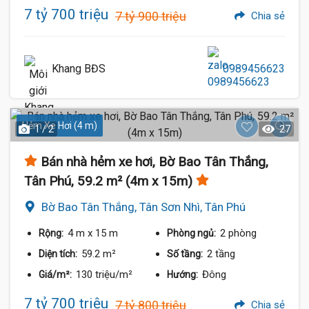
7 tỷ 700 triệu
7 tỷ 900 triệu
Chia sẻ
Khang BĐS
0989456623
Hẻm Xe Hơi (4 m)
1 / 2
27
Bán nhà hẻm xe hơi, Bờ Bao Tân Thắng,
Tân Phú, 59.2 m² (4m x 15m)
Bờ Bao Tân Thắng, Tân Sơn Nhì, Tân Phú
4 m
x 15 m
2 phòng
Rộng:
Phòng ngủ:
59.2 m²
2 tầng
Diện tích:
Số tầng:
130 triệu/m²
Đông
Giá/m²:
Hướng:
7 tỷ 700 triệu
7 tỷ 800 triệu
Chia sẻ