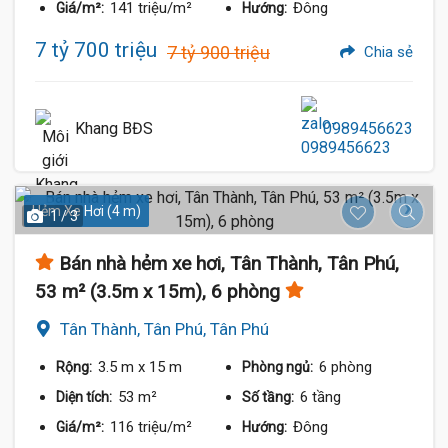
141 triệu/m²
Đông
Giá/m²:
Hướng:
7 tỷ 700 triệu
7 tỷ 900 triệu
Chia sẻ
Khang BĐS
0989456623
Hẻm Xe Hơi (4 m)
1 / 3
Bán nhà hẻm xe hơi, Tân Thành, Tân Phú,
53 m² (3.5m x 15m), 6 phòng
Tân Thành, Tân Phú, Tân Phú
3.5 m
x 15 m
6 phòng
Rộng:
Phòng ngủ:
53 m²
6 tầng
Diện tích:
Số tầng:
116 triệu/m²
Đông
Giá/m²:
Hướng: