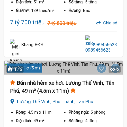
51 m²
5 tầng
Diện tích:
Số tầng:
139 triệu/m²
Bắc
Giá/m²:
Hướng:
7 tỷ 700 triệu
7 tỷ 800 triệu
Chia sẻ
Khang BĐS
0989456623
Hẻm Xe Hơi (5 m)
1 / 5
2
Bán nhà hẻm xe hơi, Lương Thế Vinh, Tân
Phú, 49 m² (4.5m x 11m)
Lương Thế Vinh, Phú Thạnh, Tân Phú
4.5 m
x 11 m
5 phòng
Rộng:
Phòng ngủ:
49 m²
4 tầng
Diện tích:
Số tầng: