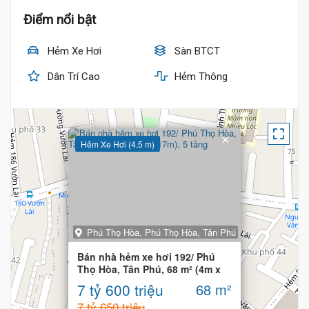
Điểm nổi bật
Hẻm Xe Hơi
Sàn BTCT
Dân Trí Cao
Hẻm Thông
×
Hẻm Xe Hơi (4.5 m)
Phú Thọ Hòa, Phú Thọ Hòa, Tân Phú
Bán nhà hẻm xe hơi 192/ Phú
Thọ Hòa, Tân Phú, 68 m² (4m x
17m), 5 tầng
7 tỷ 600 triệu
68 m²
7 tỷ 650 triệu