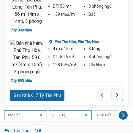
DT:
56 m²
3 phòng
ngủ
139 triệu/m²
Bắc
7 tỷ 800 triệu
8 tỷ 1
Phú Thọ Hòa,
Phú Thọ Hòa
4 m
x 15 m
3 tầng
DT:
59.6 m²
3 phòng
ngủ
128 triệu/m²
Tây Nam
7 tỷ 890 triệu
7 tỷ 1
Bán Nhà 6, 7 Tỷ Tân Phú
Tân Phú
6 – 7 Tỷ
Diện tích
Tân Phú
138