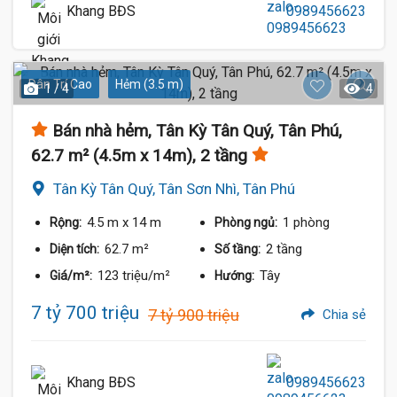
Khang BĐS
0989456623
Dân Trí Cao
Hẻm (3.5 m)
1 / 4
4
Bán nhà hẻm, Tân Kỳ Tân Quý, Tân Phú,
62.7 m² (4.5m x 14m), 2 tầng
Tân Kỳ Tân Quý, Tân Sơn Nhì, Tân Phú
4.5 m
x 14 m
1 phòng
Rộng:
Phòng ngủ:
62.7 m²
2 tầng
Diện tích:
Số tầng:
123 triệu/m²
Tây
Giá/m²:
Hướng:
7 tỷ 700 triệu
7 tỷ 900 triệu
Chia sẻ
Khang BĐS
0989456623