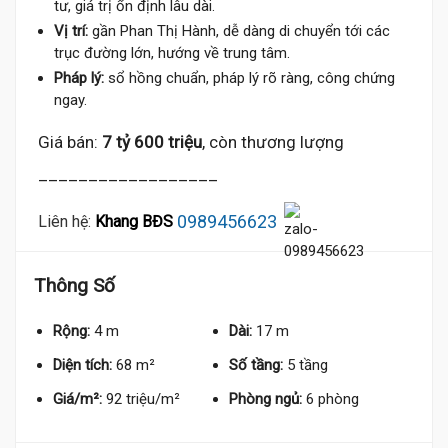
tư, giá trị ổn định lâu dài.
Vị trí:
gần Phan Thị Hành, dễ dàng di chuyển tới các
trục đường lớn, hướng về trung tâm.
Pháp lý:
sổ hồng chuẩn, pháp lý rõ ràng, công chứng
ngay.
Giá bán:
7 tỷ 600 triệu
, còn thương lượng
__________________
7.6 Tỷ
0989456623
Liên hệ:
Khang BĐS
Thông Số
Rộng:
4 m
Dài:
17 m
Diện tích:
68 m²
Số tầng:
5 tầng
Giá/m²:
92 triệu/m²
Phòng ngủ:
6 phòng