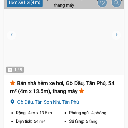
Hẻm Xe Hơi (4 m)
1 / 9
Bán nhà hẻm xe hơi, Gò Dầu, Tân Phú, 54
m² (4m x 13.5m), thang máy
Gò Dầu, Tân Sơn Nhì, Tân Phú
4 m
x 13.5 m
4 phòng
Rộng:
Phòng ngủ:
54 m²
5 tầng
Diện tích:
Số tầng: