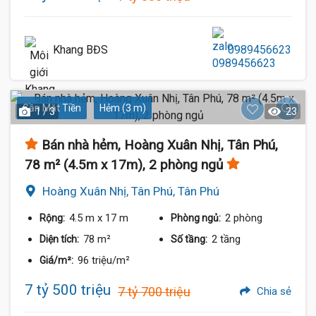
Khang BĐS
0989456623
Gần Mặt Tiền
Hẻm (3 m)
1 / 3
23
Bán nhà hẻm, Hoàng Xuân Nhị, Tân Phú,
78 m² (4.5m x 17m), 2 phòng ngủ
Hoàng Xuân Nhị, Tân Phú, Tân Phú
4.5 m
x 17 m
2 phòng
Rộng:
Phòng ngủ:
78 m²
2 tầng
Diện tích:
Số tầng:
96 triệu/m²
Giá/m²:
7 tỷ 500 triệu
7 tỷ 700 triệu
Chia sẻ