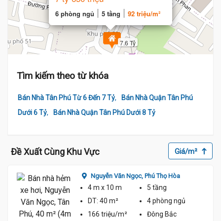
6 phòng ngủ
5 tầng
92 triệu/m²
7.6 Tỷ
Tìm kiếm theo từ khóa
,
Bán Nhà Tân Phú Từ 6 Đến 7 Tỷ
Bán Nhà Quận Tân Phú
,
Dưới 6 Tỷ
Bán Nhà Quận Tân Phú Dưới 8 Tỷ
Đề Xuất Cùng Khu Vực
Giá/m²
Nguyễn Văn Ngọc,
Phú Thọ Hòa
4 m
x 10 m
5 tầng
DT:
40 m²
4 phòng
ngủ
166 triệu/m²
Đông Bắc