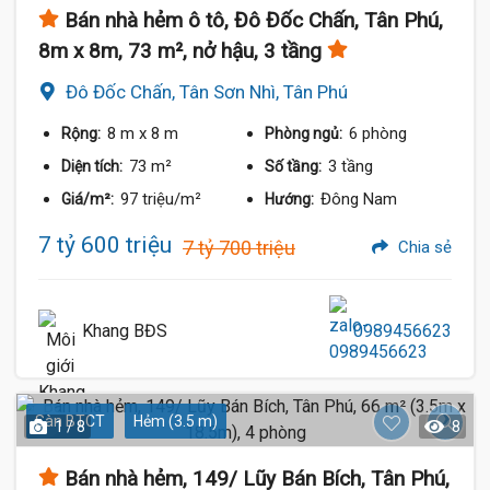
Bán nhà hẻm ô tô, Đô Đốc Chấn, Tân Phú,
8m x 8m, 73 m², nở hậu, 3 tầng
Đô Đốc Chấn, Tân Sơn Nhì, Tân Phú
8 m
x 8 m
6 phòng
Rộng:
Phòng ngủ:
73 m²
3 tầng
Diện tích:
Số tầng:
97 triệu/m²
Đông Nam
Giá/m²:
Hướng:
7 tỷ 600 triệu
7 tỷ 700 triệu
Chia sẻ
Khang BĐS
0989456623
Sàn BTCT
Hẻm (3.5 m)
1 / 8
8
Bán nhà hẻm, 149/ Lũy Bán Bích, Tân Phú,