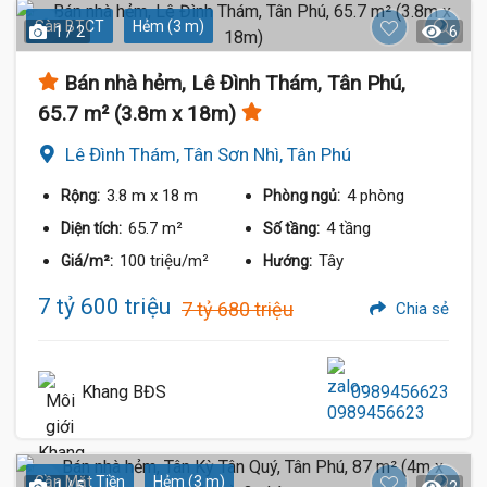
Sàn BTCT
Hẻm (3 m)
1 / 2
6
Bán nhà hẻm, Lê Đình Thám, Tân Phú,
65.7 m² (3.8m x 18m)
7.6 Tỷ
Lê Đình Thám, Tân Sơn Nhì, Tân Phú
3.8 m
x 18 m
4 phòng
Rộng:
Phòng ngủ:
65.7 m²
4 tầng
Diện tích:
Số tầng:
100 triệu/m²
Tây
Giá/m²:
Hướng:
7 tỷ 600 triệu
7 tỷ 680 triệu
Chia sẻ
7.7 Tỷ
Khang BĐS
0989456623
Gần Mặt Tiền
Hẻm (3 m)