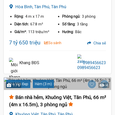
Hòa Bình, Tân Phú, Tân Phú
4 m
x 17 m
3 phòng
Rộng:
Phòng ngủ:
67.8 m²
3 tầng
Diện tích:
Số tầng:
113 triệu/m²
Bắc
Giá/m²:
Hướng:
7 tỷ 650 triệu
So sánh
Chia sẻ
Khang BĐS
0989456623
Nhà Mới Đẹp
Hẻm (3 m)
1 / 6
4
Bán nhà hẻm, Khuông Việt, Tân Phú, 66 m²
(4m x 16.5m), 3 phòng ngủ
Khuông Việt, Tân Phú, Tân Phú