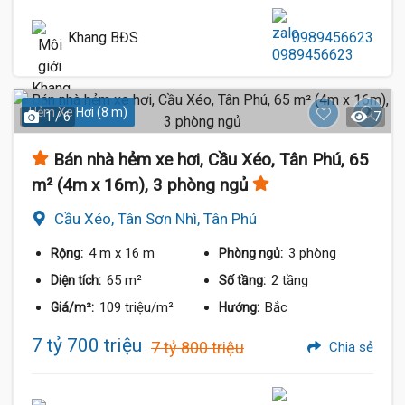
Khang BĐS
0989456623
Hẻm Xe Hơi (8 m)
1 / 6
7
Bán nhà hẻm xe hơi, Cầu Xéo, Tân Phú, 65
m² (4m x 16m), 3 phòng ngủ
Cầu Xéo, Tân Sơn Nhì, Tân Phú
4 m
x 16 m
3 phòng
Rộng:
Phòng ngủ:
65 m²
2 tầng
Diện tích:
Số tầng:
109 triệu/m²
Bắc
Giá/m²:
Hướng:
7 tỷ 700 triệu
7 tỷ 800 triệu
Chia sẻ