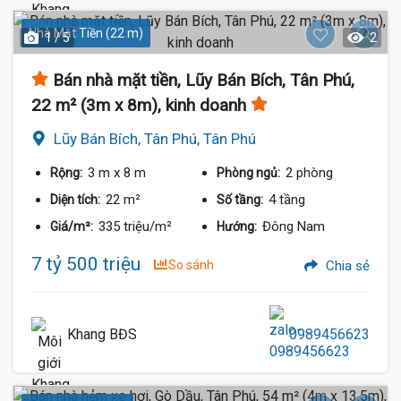
Nhà Mặt Tiền (22 m)
1 / 5
2
Bán nhà mặt tiền, Lũy Bán Bích, Tân Phú,
22 m² (3m x 8m), kinh doanh
Lũy Bán Bích, Tân Phú, Tân Phú
3 m
x 8 m
2 phòng
Rộng:
Phòng ngủ:
22 m²
4 tầng
Diện tích:
Số tầng:
335 triệu/m²
Đông Nam
Giá/m²:
Hướng:
7 tỷ 500 triệu
So sánh
Chia sẻ
Khang BĐS
0989456623