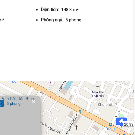
DT:
92 m²
4 phòng
ng
237 triệu/m²
Tây
Diện tích:
148.8 m²
/m²
Phòng ngủ:
5 phòng
24 tỷ
Phạm Văn Hai,
Tân Sơn Nhất
5.2 m
x 21 m
4 tầng
DT:
108 m²
8 phòng
ng
205 triệu/m²
Tây Bắc
23 tỷ 500 triệu
Cách Mạng Tháng Tám,
Tân 
Nhất
×
)
6.7 m
x 14 m
4 tầng
DT:
85 m²
5 phòng
ng
272 triệu/m²
Đông Nam
20.99 