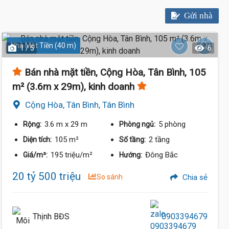
Gửi nhà
Nhà Mặt Tiền (40 m)
1 / 5
6
Bán nhà mặt tiền, Cộng Hòa, Tân Bình, 105
m² (3.6m x 29m), kinh doanh
Cộng Hòa, Tân Bình, Tân Bình
3.6 m
x 29 m
5 phòng
Rộng:
Phòng ngủ:
105 m²
2 tầng
Diện tích:
Số tầng:
195 triệu/m²
Đông Bắc
Giá/m²:
Hướng:
20 tỷ 500 triệu
So sánh
Chia sẻ
Thịnh BĐS
0903394679