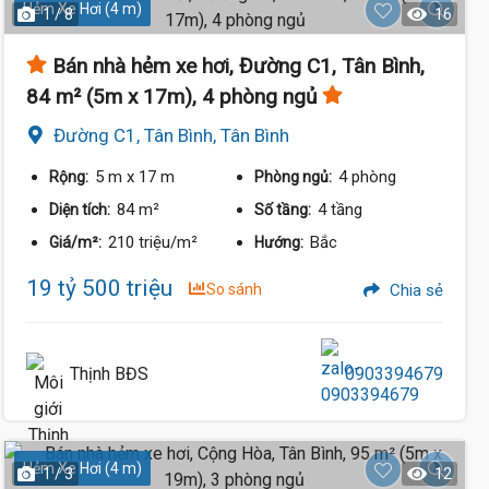
Hẻm Xe Hơi (4 m)
1 / 8
16
Bán nhà hẻm xe hơi, Đường C1, Tân Bình,
84 m² (5m x 17m), 4 phòng ngủ
Đường C1, Tân Bình, Tân Bình
5 m
x 17 m
4 phòng
Rộng:
Phòng ngủ:
84 m²
4 tầng
Diện tích:
Số tầng:
210 triệu/m²
Bắc
Giá/m²:
Hướng:
19 tỷ 500 triệu
So sánh
Chia sẻ
Thịnh BĐS
0903394679
Hẻm Xe Hơi (4 m)
1 / 3
12