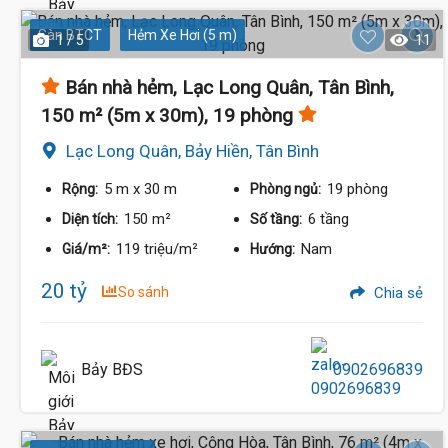
Sàn BTCT
Hẻm Xe Hơi (5 m)
1 / 5
11
Bán nhà hẻm, Lạc Long Quân, Tân Bình,
150 m² (5m x 30m), 19 phòng
Lạc Long Quân, Bảy Hiền, Tân Bình
5 m
x 30 m
19 phòng
Rộng:
Phòng ngủ:
150 m²
6 tầng
Diện tích:
Số tầng:
119 triệu/m²
Nam
Giá/m²:
Hướng:
20 tỷ
So sánh
Chia sẻ
Bảy BĐS
0902696839