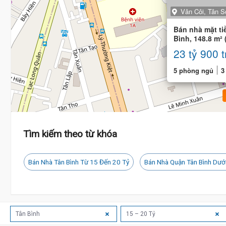
Vân Côi, Tân S
Bán nhà mặt ti
Bình, 148.8 m² 
phòng
23 tỷ 900 t
5 phòng ngủ
3
Tìm kiếm theo từ khóa
Bán Nhà Tân Bình Từ 15 Đến 20 Tỷ
Bán Nhà Quận Tân Bình Dướ
Tân Bình
15 – 20 Tỷ