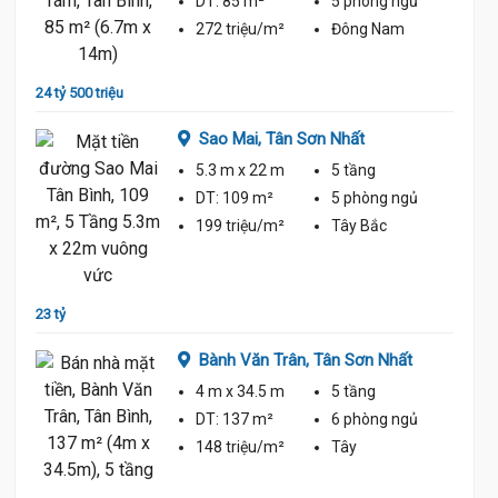
DT:
85 m²
5 phòng
ngủ
ủ
272 triệu/m²
Đông Nam
20.3 Tỷ
24 tỷ 500 triệu
22 tỷ 5
Sao Mai,
Tân Sơn Nhất
5.3 m
x 22 m
5 tầng
ủ
DT:
109 m²
5 phòng
ngủ
199 triệu/m²
Tây Bắc
23 tỷ
22 tỷ
Sơn
Bành Văn Trân,
Tân Sơn Nhất
4 m
x 34.5 m
5 tầng
ủ
DT:
137 m²
6 phòng
ngủ
148 triệu/m²
Tây
Tỷ