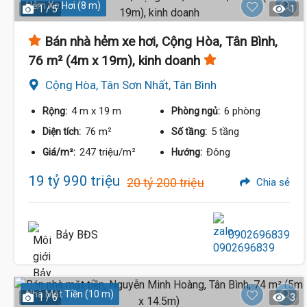
Hẻm Xe Hơi (8 m)
1 / 5
1
Bán nhà hẻm xe hơi, Cộng Hòa, Tân Bình,
76 m² (4m x 19m), kinh doanh
Cộng Hòa, Tân Sơn Nhất, Tân Bình
4 m
x 19 m
6 phòng
Rộng:
Phòng ngủ:
76 m²
5 tầng
Diện tích:
Số tầng:
247 triệu/m²
Đông
Giá/m²:
Hướng:
19 tỷ 990 triệu
20 tỷ 200 triệu
Chia sẻ
Bảy BĐS
0902696839
Nhà Mặt Tiền (10 m)
1 / 6
3