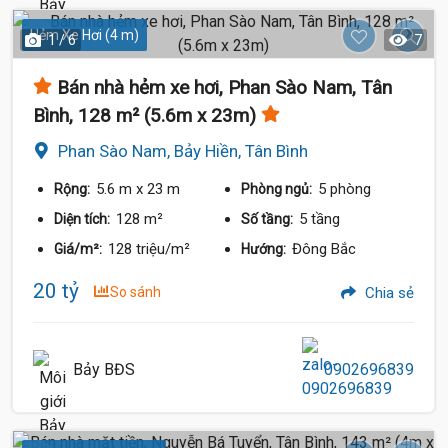
Hẻm Xe Hơi (4 m)
1 / 6
7
Bán nhà hẻm xe hơi, Phan Sào Nam, Tân
Bình, 128 m² (5.6m x 23m)
Phan Sào Nam, Bảy Hiền, Tân Bình
5.6 m
x 23 m
5 phòng
Rộng:
Phòng ngủ:
128 m²
5 tầng
Diện tích:
Số tầng:
128 triệu/m²
Đông Bắc
Giá/m²:
Hướng:
20 tỷ
So sánh
Chia sẻ
Bảy BĐS
0902696839