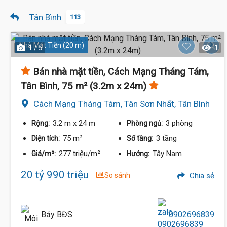
Tân Bình
113
Nhà Mặt Tiền (20 m)
1 / 5
1
Bán nhà mặt tiền, Cách Mạng Tháng Tám,
Tân Bình, 75 m² (3.2m x 24m)
Cách Mạng Tháng Tám, Tân Sơn Nhất, Tân Bình
3.2 m
x 24 m
3 phòng
Rộng:
Phòng ngủ:
75 m²
3 tầng
Diện tích:
Số tầng:
277 triệu/m²
Tây Nam
Giá/m²:
Hướng:
20 tỷ 990 triệu
So sánh
Chia sẻ
Bảy BĐS
0902696839