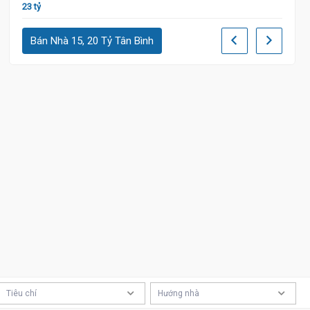
23 tỷ
21 tỷ 9
Bán Nhà 15, 20 Tỷ Tân Bình
Tiêu chí
Hướng nhà