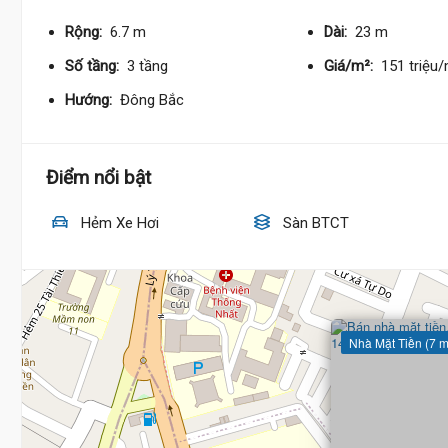
Rộng:
6.7 m
Dài:
23 m
Số tầng:
3 tầng
Giá/m²:
151 triệu
Hướng:
Đông Bắc
Điểm nổi bật
Hẻm Xe Hơi
Sàn BTCT
Nhà Mặt Tiền (7 m