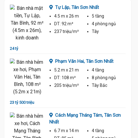
t
Tự Lập,
Tân Sơn Nhất
4.5 m
x 26 m
5 tầng
ủ
DT:
92 m²
4 phòng
ngủ
237 triệu/m²
Tây
24 tỷ
22 tỷ 9
Phạm Văn Hai,
Tân Sơn Nhất
t
5.2 m
x 21 m
4 tầng
DT:
108 m²
8 phòng
ngủ
ủ
205 triệu/m²
Tây Bắc
23 tỷ 500 triệu
22 tỷ 5
Cách Mạng Tháng Tám,
Tân Sơn
Nhất
6.7 m
x 14 m
4 tầng