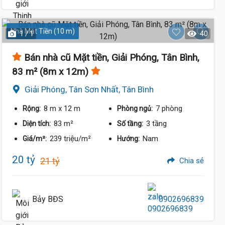
Nhà Mặt Tiền (10 m)
1 / 1
40
Bán nhà cũ Mặt tiền, Giải Phóng, Tân Bình,
83 m² (8m x 12m)
Giải Phóng, Tân Sơn Nhất, Tân Bình
8 m
x 12 m
7 phòng
Rộng:
Phòng ngủ:
83 m²
3 tầng
Diện tích:
Số tầng:
239 triệu/m²
Nam
Giá/m²:
Hướng:
20 tỷ
21 tỷ
Chia sẻ
Bảy BĐS
0902696839