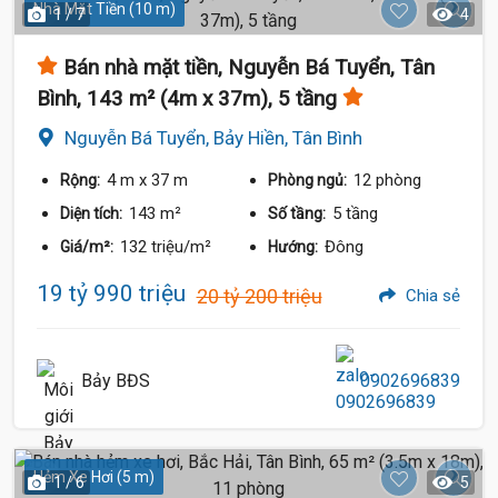
Nhà Mặt Tiền (10 m)
1 / 7
4
Bán nhà mặt tiền, Nguyễn Bá Tuyển, Tân
Bình, 143 m² (4m x 37m), 5 tầng
Nguyễn Bá Tuyển, Bảy Hiền, Tân Bình
4 m
x 37 m
12 phòng
Rộng:
Phòng ngủ:
143 m²
5 tầng
Diện tích:
Số tầng:
132 triệu/m²
Đông
Giá/m²:
Hướng:
19 tỷ 990 triệu
20 tỷ 200 triệu
Chia sẻ
Bảy BĐS
0902696839
Hẻm Xe Hơi (5 m)
1 / 6
5