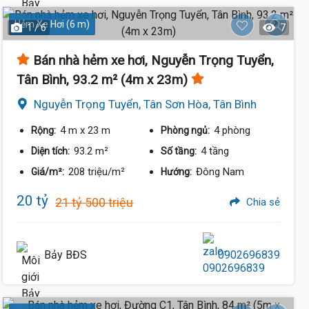
Hẻm Xe Hơi (6 m)
1 / 6
7
Bán nhà hẻm xe hơi, Nguyễn Trọng Tuyển,
Tân Bình, 93.2 m² (4m x 23m)
Nguyễn Trọng Tuyển, Tân Sơn Hòa, Tân Bình
4 m
x 23 m
4 phòng
Rộng:
Phòng ngủ:
93.2 m²
4 tầng
Diện tích:
Số tầng:
208 triệu/m²
Đông Nam
Giá/m²:
Hướng:
20 tỷ
21 tỷ 500 triệu
Chia sẻ
Bảy BĐS
0902696839