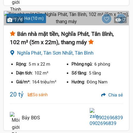
Hẻm Xe Hơi (10 m)
1 / 6
7
Bán nhà mặt tiền, Nghĩa Phát, Tân Bình,
102 m² (5m x 22m), thang máy
Nghĩa Phát, Tân Sơn Nhất, Tân Bình
5 m
x 22 m
6 phòng
Rộng:
Phòng ngủ:
102 m²
5 tầng
Diện tích:
Số tầng:
164 triệu/m²
Đông Nam
Giá/m²:
Hướng:
20 tỷ
So sánh
Chia sẻ
Bảy BĐS
0902696839