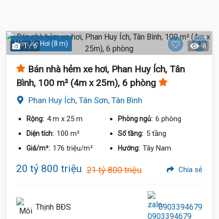
Hẻm Xe Hơi (8 m)
1 / 6
8
Bán nhà hẻm xe hơi, Phan Huy Ích, Tân
Bình, 100 m² (4m x 25m), 6 phòng
Phan Huy Ích, Tân Sơn, Tân Bình
4 m
x 25 m
6 phòng
Rộng:
Phòng ngủ:
100 m²
5 tầng
Diện tích:
Số tầng:
19.5 Tỷ
176 triệu/m²
Tây Nam
Giá/m²:
Hướng:
20 tỷ 800 triệu
21 tỷ 800 triệu
Chia sẻ
Thịnh BĐS
0903394679