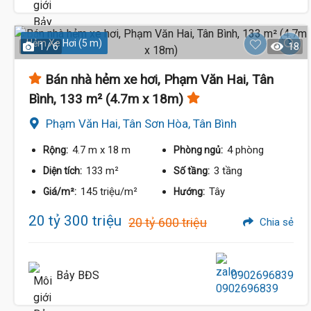
Hẻm Xe Hơi (5 m)
1 / 6
18
Bán nhà hẻm xe hơi, Phạm Văn Hai, Tân
Bình, 133 m² (4.7m x 18m)
Phạm Văn Hai, Tân Sơn Hòa, Tân Bình
4.7 m
x 18 m
4 phòng
Rộng:
Phòng ngủ:
133 m²
3 tầng
Diện tích:
Số tầng:
145 triệu/m²
Tây
Giá/m²:
Hướng:
20 tỷ 300 triệu
20 tỷ 600 triệu
Chia sẻ
Bảy BĐS
0902696839