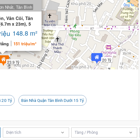
24 tỷ 500 triệu
ơn Nhất, Tân Bình
ền, Vân Côi, Tân
(6.7m x 23m), 5
riệu
148.8 m²
 tầng
151 triệu/m²
20 Tỷ
23.9 Tỷ
i 20 Tỷ
Bán Nhà Quận Tân Bình Dưới 15 Tỷ
19.2 Tỷ
Diện tích
Tầng / Phòng