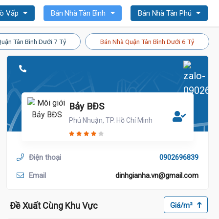
Gò Vấp
Bán Nhà Tân Bình
Bán Nhà Tân Phú
uận Tân Bình Dưới 7 Tỷ
Bán Nhà Quận Tân Bình Dưới 6 Tỷ
Bảy BĐS
Phú Nhuận, TP. Hồ Chí Minh
Điện thoại
0902696839
Email
dinhgianha.vn@gmail.com
Đề Xuất Cùng Khu Vực
Giá/m²