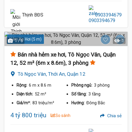
Thịnh BĐS
0903394679
Hẻm Xe Hơi (5 m)
1 / 6
1
Bán nhà hẻm xe hơi, Tô Ngọc Vân, Quận
12, 52 m² (6m x 8.6m), 3 phòng
Tô Ngọc Vân, Thới An, Quận 12
6 m
x 8.6 m
3 phòng
Rộng:
Phòng ngủ:
52 m²
3 tầng
Diện tích:
Số tầng:
83 triệu/m²
Đông Bắc
Giá/m²:
Hướng:
4 tỷ 800 triệu
So sánh
Chia sẻ