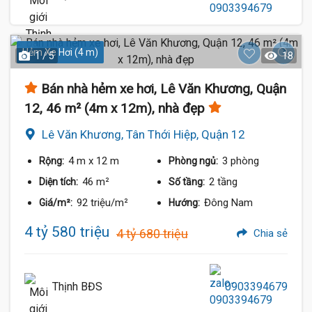
Hẻm Xe Hơi (4 m)
1 / 5
18
Bán nhà hẻm xe hơi, Lê Văn Khương, Quận
12, 46 m² (4m x 12m), nhà đẹp
Lê Văn Khương, Tân Thới Hiệp, Quận 12
4 m
x 12 m
3 phòng
Rộng:
Phòng ngủ:
46 m²
2 tầng
Diện tích:
Số tầng:
92 triệu/m²
Đông Nam
Giá/m²:
Hướng:
4 tỷ 580 triệu
4 tỷ 680 triệu
Chia sẻ
Thịnh BĐS
0903394679