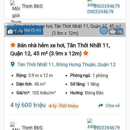
Thịnh BĐS
0903394679
Hẻm Xe Hơi (5 m)
1 / 6
16
Bán nhà hẻm xe hơi, Tân Thới Nhất 11,
Quận 12, 45 m² (3.9m x 12m)
Tân Thới Nhất 11, Đông Hưng Thuận, Quận 12
3.9 m
x 12 m
1 phòng
Rộng:
Phòng ngủ:
45 m²
1 tầng
Diện tích:
Số tầng:
102 triệu/m²
Đông Bắc
Giá/m²:
Hướng:
4 tỷ 600 triệu
4 tỷ 700 triệu
Chia sẻ
Thịnh BĐS
0903394679