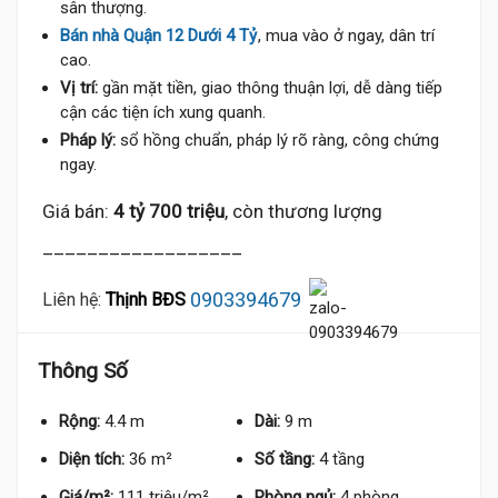
sân thượng.
Bán nhà Quận 12 Dưới 4 Tỷ
, mua vào ở ngay, dân trí
cao.
Vị trí:
gần mặt tiền, giao thông thuận lợi, dễ dàng tiếp
cận các tiện ích xung quanh.
Pháp lý:
sổ hồng chuẩn, pháp lý rõ ràng, công chứng
ngay.
Giá bán:
4 tỷ 700 triệu
, còn thương lượng
__________________
0903394679
Liên hệ:
Thịnh BĐS
Thông Số
Rộng:
4.4 m
Dài:
9 m
Diện tích:
36 m²
Số tầng:
4 tầng
Giá/m²:
111 triệu/m²
Phòng ngủ:
4 phòng