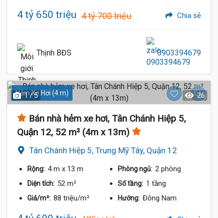
4 tỷ 650 triệu
4 tỷ 700 triệu
Chia sẻ
Thịnh BĐS
0903394679
Hẻm Xe Hơi (4 m)
1 / 5
26
Bán nhà hẻm xe hơi, Tân Chánh Hiệp 5,
Quận 12, 52 m² (4m x 13m)
Tân Chánh Hiệp 5, Trung Mỹ Tây, Quận 12
4 m
x 13 m
2 phòng
Rộng:
Phòng ngủ:
52 m²
1 tầng
Diện tích:
Số tầng:
88 triệu/m²
Đông Nam
Giá/m²:
Hướng: