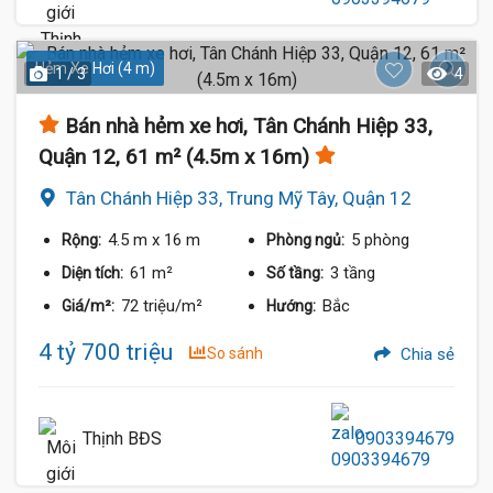
Hẻm Xe Hơi (4 m)
1 / 3
4
Bán nhà hẻm xe hơi, Tân Chánh Hiệp 33,
Quận 12, 61 m² (4.5m x 16m)
Tân Chánh Hiệp 33, Trung Mỹ Tây, Quận 12
4.5 m
x 16 m
5 phòng
Rộng:
Phòng ngủ:
61 m²
3 tầng
Diện tích:
Số tầng:
72 triệu/m²
Bắc
Giá/m²:
Hướng:
4 tỷ 700 triệu
So sánh
Chia sẻ
Thịnh BĐS
0903394679