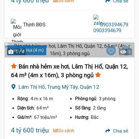
4 tỷ 600 triệu
So sánh
Chia sẻ
Thịnh BĐS
0903394679
Hẻm Xe Hơi (4 m)
1 / 4
3
Bán nhà hẻm xe hơi, Lâm Thị Hố, Quận 12,
64 m² (4m x 16m), 3 phòng ngủ
Lâm Thị Hố, Trung Mỹ Tây, Quận 12
4 m
x 16 m
3 phòng
Rộng:
Phòng ngủ:
64 m²
2 tầng
Diện tích:
Số tầng:
67 triệu/m²
Bắc
Giá/m²:
Hướng:
4 tỷ 600 triệu
So sánh
Chia sẻ