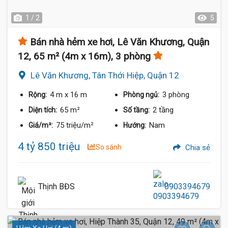
1 / 2
5
Bán nhà hẻm xe hơi, Lê Văn Khương, Quận
12, 65 m² (4m x 16m), 3 phòng
Lê Văn Khương, Tân Thới Hiệp, Quận 12
4 m
x 16 m
3 phòng
Rộng:
Phòng ngủ:
65 m²
2 tầng
Diện tích:
Số tầng:
75 triệu/m²
Nam
Giá/m²:
Hướng:
4 tỷ 850 triệu
So sánh
Chia sẻ
Thịnh BĐS
0903394679