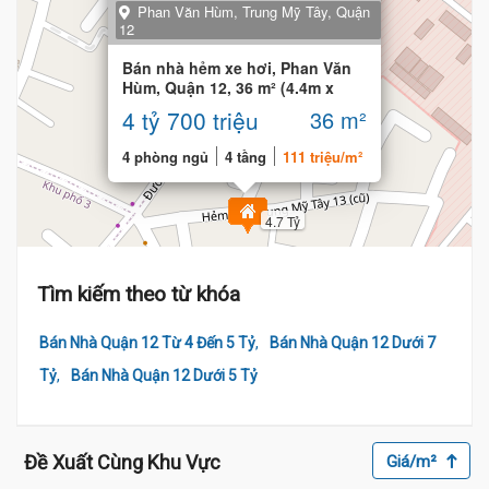
Phan Văn Hùm, Trung Mỹ Tây, Quận
12
Bán nhà hẻm xe hơi, Phan Văn
Hùm, Quận 12, 36 m² (4.4m x
9m), 4 phòng
4 tỷ 700 triệu
36 m²
4 phòng ngủ
4 tầng
111 triệu/m²
4.7 Tỷ
Tìm kiếm theo từ khóa
,
Bán Nhà Quận 12 Từ 4 Đến 5 Tỷ
Bán Nhà Quận 12 Dưới 7
,
Tỷ
Bán Nhà Quận 12 Dưới 5 Tỷ
Đề Xuất Cùng Khu Vực
Giá/m²