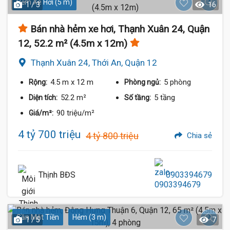
Hẻm Xe Hơi (5 m)
1 / 3
16
Bán nhà hẻm xe hơi, Thạnh Xuân 24, Quận
12, 52.2 m² (4.5m x 12m)
Thạnh Xuân 24, Thới An, Quận 12
4.5 m
x 12 m
5 phòng
Rộng:
Phòng ngủ:
52.2 m²
5 tầng
Diện tích:
Số tầng:
90 triệu/m²
Giá/m²:
4 tỷ 700 triệu
4 tỷ 800 triệu
Chia sẻ
Thịnh BĐS
0903394679
Gần Mặt Tiền
Hẻm (3 m)
1 / 5
7