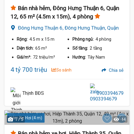
Bán nhà hẻm, Đông Hưng Thuận 6, Quận
12, 65 m² (4.5m x 15m), 4 phòng
Đông Hưng Thuận 6, Đông Hưng Thuận, Quận
12
4.5 m
x 15 m
4 phòng
Rộng:
Phòng ngủ:
65 m²
2 tầng
Diện tích:
Số tầng:
72 triệu/m²
Tây Nam
Giá/m²:
Hướng:
4 tỷ 700 triệu
So sánh
Chia sẻ
Thịnh BĐS
0903394679
Hẻm Xe Hơi (4 m)
1 / 5
14
Bán nhà hẻm xe hơi, Hiệp Thành 35, Quận