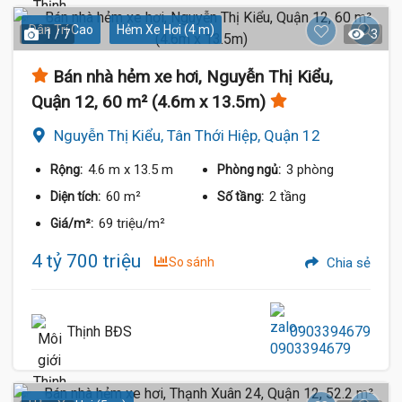
Dân Trí Cao
Hẻm Xe Hơi (4 m)
1 / 7
3
Bán nhà hẻm xe hơi, Nguyễn Thị Kiểu,
Quận 12, 60 m² (4.6m x 13.5m)
Nguyễn Thị Kiểu, Tân Thới Hiệp, Quận 12
4.6 m
x 13.5 m
3 phòng
Rộng:
Phòng ngủ:
60 m²
2 tầng
Diện tích:
Số tầng:
69 triệu/m²
Giá/m²:
4 tỷ 700 triệu
So sánh
Chia sẻ
Thịnh BĐS
0903394679