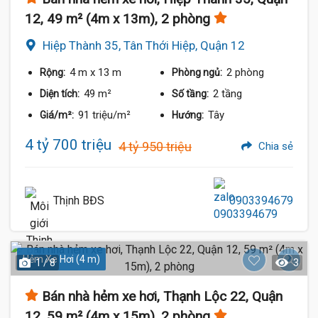
12, 49 m² (4m x 13m), 2 phòng
Hiệp Thành 35, Tân Thới Hiệp, Quận 12
4 m
x 13 m
2 phòng
Rộng:
Phòng ngủ:
49 m²
2 tầng
Diện tích:
Số tầng:
91 triệu/m²
Tây
Giá/m²:
Hướng:
4 tỷ 700 triệu
4 tỷ 950 triệu
Chia sẻ
Thịnh BĐS
0903394679
Hẻm Xe Hơi (4 m)
1 / 8
3
Bán nhà hẻm xe hơi, Thạnh Lộc 22, Quận
12, 59 m² (4m x 15m), 2 phòng