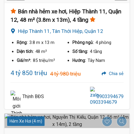
Bán nhà hẻm xe hơi, Hiệp Thành 11, Quận
12, 48 m² (3.8m x 13m), 4 tầng
Hiệp Thành 11, Tân Thới Hiệp, Quận 12
3.8 m
x 13 m
4 phòng
Rộng:
Phòng ngủ:
48 m²
4 tầng
Diện tích:
Số tầng:
85 triệu/m²
Tây Nam
Giá/m²:
Hướng:
4 tỷ 850 triệu
4 tỷ 980 triệu
Chia sẻ
Thịnh BĐS
0903394679
Hẻm Xe Hơi (4 m)