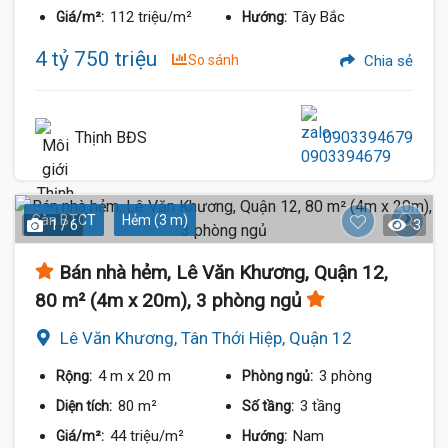
112 triệu/m²
Tây Bắc
Giá/m²:
Hướng:
4 tỷ 750 triệu
So sánh
Chia sẻ
Thịnh BĐS
0903394679
Sàn BTCT
Hẻm (3 m)
1 / 6
3
Bán nhà hẻm, Lê Văn Khương, Quận 12,
80 m² (4m x 20m), 3 phòng ngủ
Lê Văn Khương, Tân Thới Hiệp, Quận 12
4 m
x 20 m
3 phòng
Rộng:
Phòng ngủ:
80 m²
3 tầng
Diện tích:
Số tầng:
44 triệu/m²
Nam
Giá/m²:
Hướng: