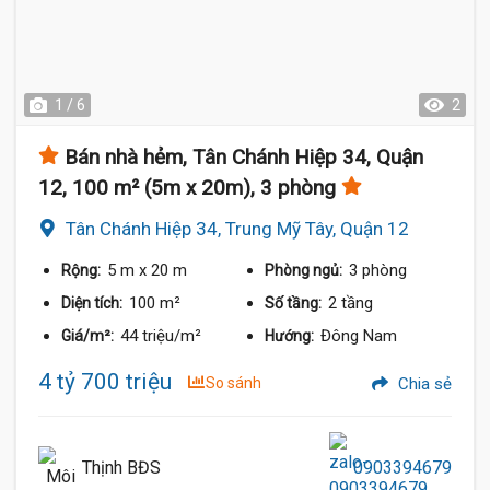
1 / 6
2
Bán nhà hẻm, Tân Chánh Hiệp 34, Quận
12, 100 m² (5m x 20m), 3 phòng
4.6 Tỷ
Tân Chánh Hiệp 34, Trung Mỹ Tây, Quận 12
5 m
x 20 m
3 phòng
Rộng:
Phòng ngủ:
100 m²
2 tầng
Diện tích:
Số tầng:
44 triệu/m²
Đông Nam
Giá/m²:
Hướng:
4 tỷ 700 triệu
So sánh
Chia sẻ
Thịnh BĐS
0903394679