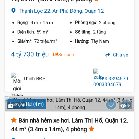
Thạnh Lộc 22, An Phú Đông, Quận 12
4 m
x 15 m
2 phòng
Rộng:
Phòng ngủ:
59 m²
2 tầng
Diện tích:
Số tầng:
72 triệu/m²
Tây Nam
Giá/m²:
Hướng:
4 tỷ 730 triệu
So sánh
Chia sẻ
Thịnh BĐS
0903394679
Hẻm Xe Hơi (4 m)
1 / 8
5
Bán nhà hẻm xe hơi, Lâm Thị Hố, Quận 12,
44 m² (3.4m x 14m), 4 phòng