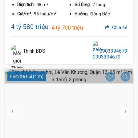
48 m²
2 tầng
Diện tích:
Số tầng:
95 triệu/m²
Đông Bắc
Giá/m²:
Hướng:
4 tỷ 580 triệu
4 tỷ 700 triệu
Chia sẻ
Thịnh BĐS
0903394679
Hẻm Xe Hơi (4 m)