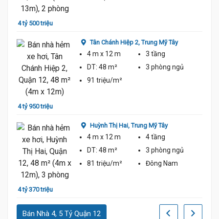
4 tỷ 500 triệu
4 tỷ 1
Tân Chánh Hiệp 2,
Trung Mỹ Tây
4 m
x 12 m
3 tầng
DT:
48 m²
3 phòng
ngủ
91 triệu/m²
4 tỷ 950 triệu
5 tỷ 3
Huỳnh Thị Hai,
Trung Mỹ Tây
4 m
x 12 m
4 tầng
DT:
48 m²
3 phòng
ngủ
81 triệu/m²
Đông Nam
4 tỷ 370 triệu
5 tỷ 4
Bán Nhà 4, 5 Tỷ Quận 12