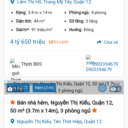
Lâm Thị Hố, Trung Mỹ Tây, Quận 12
3.4 m
x 14 m
4 phòng
Rộng:
Phòng ngủ:
44 m²
3 tầng
Diện tích:
Số tầng:
91 triệu/m²
Đông
Giá/m²:
Hướng:
4 tỷ 650 triệu
So sánh
Chia sẻ
Thịnh BĐS
0903394679
Sàn BTCT
Hẻm (3 m)
1 / 6
6
Bán nhà hẻm, Nguyễn Thị Kiểu, Quận 12,
50 m² (3.7m x 14m), 3 phòng ngủ
Nguyễn Thị Kiểu, Tân Thới Hiệp, Quận 12