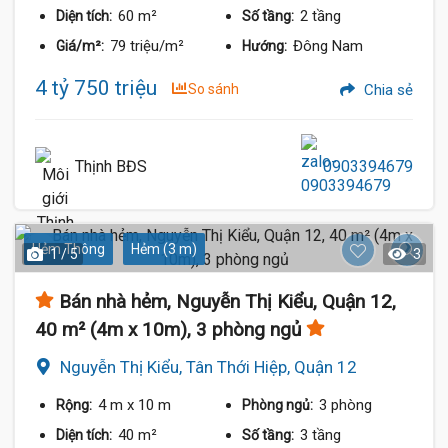
60 m²
2 tầng
Diện tích:
Số tầng:
79 triệu/m²
Đông Nam
Giá/m²:
Hướng:
4 tỷ 750 triệu
So sánh
Chia sẻ
Thịnh BĐS
0903394679
Hẻm Thông
Hẻm (3 m)
1 / 5
3
Bán nhà hẻm, Nguyễn Thị Kiểu, Quận 12,
40 m² (4m x 10m), 3 phòng ngủ
Nguyễn Thị Kiểu, Tân Thới Hiệp, Quận 12
4 m
x 10 m
3 phòng
Rộng:
Phòng ngủ:
40 m²
3 tầng
Diện tích:
Số tầng: