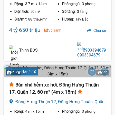
3.7 m
x 14 m
3 phòng
Rộng:
Phòng ngủ:
50 m²
3 tầng
Diện tích:
Số tầng:
88 triệu/m²
Tây Bắc
Giá/m²:
Hướng:
4 tỷ 650 triệu
So sánh
Chia sẻ
Thịnh BĐS
0903394679
Hẻm Xe Hơi (4 m)
1 / 6
11
Bán nhà hẻm xe hơi, Đông Hưng Thuận
17, Quận 12, 60 m² (4m x 15m)
Đông Hưng Thuận 17, Đông Hưng Thuận, Quận
12
4 m
x 15 m
3 phòng
Rộng:
Phòng ngủ: