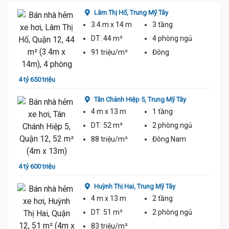
Lâm Thị Hố,
Trung Mỹ Tây
3.4 m
x 14 m
3 tầng
DT:
44 m²
4 phòng
ngủ
91 triệu/m²
Đông
4 tỷ 650 triệu
4 tỷ 3
Tân Chánh Hiệp 5,
Trung Mỹ Tây
4 m
x 13 m
1 tầng
DT:
52 m²
2 phòng
ngủ
88 triệu/m²
Đông Nam
4 tỷ 600 triệu
4 tỷ 2
Huỳnh Thị Hai,
Trung Mỹ Tây
4 m
x 13 m
2 tầng
DT:
51 m²
2 phòng
ngủ
83 triệu/m²