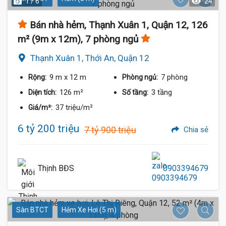
1 / 6
24
Bán nhà hẻm, Thạnh Xuân 1, Quận 12, 126
m² (9m x 12m), 7 phòng ngủ
Thạnh Xuân 1, Thới An, Quận 12
9 m
x 12 m
7 phòng
Rộng:
Phòng ngủ:
126 m²
3 tầng
Diện tích:
Số tầng:
37 triệu/m²
Giá/m²:
6 tỷ 200 triệu
7 tỷ 900 triệu
Chia sẻ
Thịnh BĐS
0903394679
Sàn BTCT
Hẻm Xe Hơi (5 m)