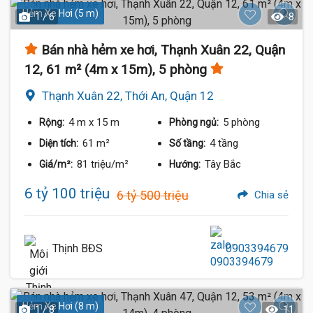
Hẻm Xe Hơi (5 m)
1 / 6
8
Bán nhà hẻm xe hơi, Thạnh Xuân 22, Quận
12, 61 m² (4m x 15m), 5 phòng
Thạnh Xuân 22, Thới An, Quận 12
4 m
x 15 m
5 phòng
Rộng:
Phòng ngủ:
61 m²
4 tầng
Diện tích:
Số tầng:
81 triệu/m²
Tây Bắc
Giá/m²:
Hướng:
6 tỷ 100 triệu
6 tỷ 500 triệu
Chia sẻ
Thịnh BĐS
0903394679
Hẻm Xe Hơi (8 m)
1 / 8
11