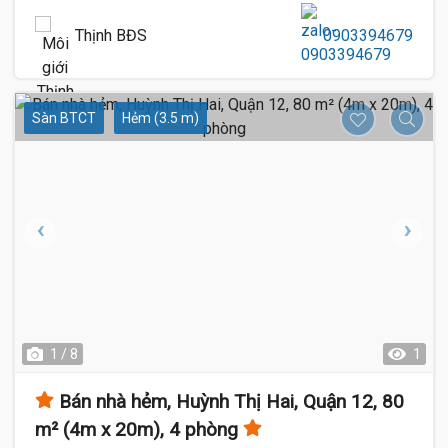
Thịnh BĐS
0903394679
Sàn BTCT
Hẻm (3.5 m)
1 / 8
1
Bán nhà hẻm, Huỳnh Thị Hai, Quận 12, 80
m² (4m x 20m), 4 phòng