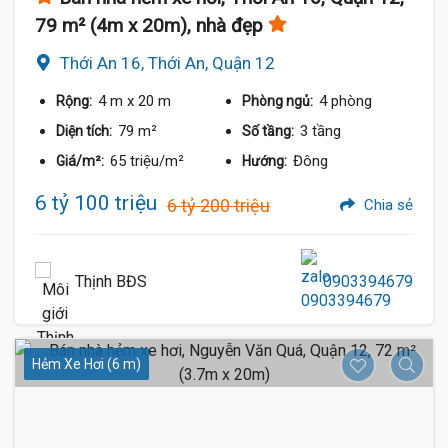
79 m² (4m x 20m), nhà đẹp
Thới An 16, Thới An, Quận 12
4 m
x 20 m
4 phòng
Rộng:
Phòng ngủ:
79 m²
3 tầng
Diện tích:
Số tầng:
65 triệu/m²
Đông
Giá/m²:
Hướng:
6 tỷ 100 triệu
6 tỷ 200 triệu
Chia sẻ
Thịnh BĐS
0903394679
Hẻm Xe Hơi (6 m)