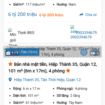
117 triệu/m²
Nam
Giá/m²:
Hướng:
6 tỷ 200 triệu
6 tỷ 300 triệu
Chia sẻ
Thịnh BĐS
0903394679
Nhà Mặt Tiền (10 m)
1 / 1
5
Bán nhà mặt tiền, Hiệp Thành 35, Quận 12,
101 m² (6m x 17m), 4 phòng
Hiệp Thành 35, Tân Thới Hiệp, Quận 12
6 m
x 17 m
4 phòng
Rộng:
Phòng ngủ:
101 m²
2 tầng
Diện tích:
Số tầng:
61 triệu/m²
Tây Nam
Giá/m²:
Hướng: