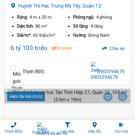
Huỳnh Thị Hai, Trung Mỹ Tây, Quận 12
4 m
x 20 m
4 phòng
Rộng:
Phòng ngủ:
80 m²
4 tầng
Diện tích:
Số tầng:
60 triệu/m²
Đông Nam
Giá/m²:
Hướng:
6 tỷ 100 triệu
So sánh
Chia sẻ
Thịnh BĐS
0903394679
Hẻm Xe Hơi (4 m)
Thịnh BĐS
Lọc nhà
Bản đồ
Gửi nhà
Thịnh BĐS