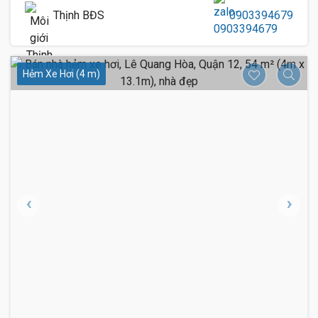
Thịnh BĐS
0903394679
Hẻm Xe Hơi (4 m)