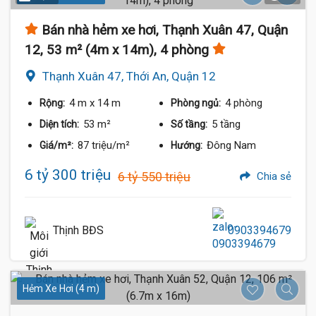
Bán nhà hẻm xe hơi, Thạnh Xuân 47, Quận
12, 53 m² (4m x 14m), 4 phòng
Thạnh Xuân 47, Thới An, Quận 12
4 m
x 14 m
4 phòng
Rộng:
Phòng ngủ:
53 m²
5 tầng
Diện tích:
Số tầng:
87 triệu/m²
Đông Nam
Giá/m²:
Hướng:
6 tỷ 300 triệu
6 tỷ 550 triệu
Chia sẻ
Thịnh BĐS
0903394679
Hẻm Xe Hơi (4 m)