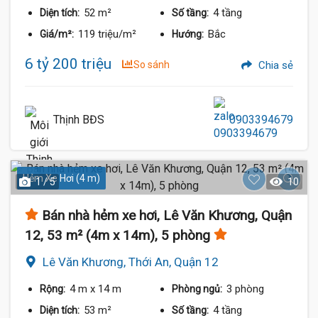
52 m²
4 tầng
Diện tích:
Số tầng:
119 triệu/m²
Bắc
Giá/m²:
Hướng:
6 tỷ 200 triệu
So sánh
Chia sẻ
Thịnh BĐS
0903394679
Hẻm Xe Hơi (4 m)
1 / 5
10
Bán nhà hẻm xe hơi, Lê Văn Khương, Quận
12, 53 m² (4m x 14m), 5 phòng
Lê Văn Khương, Thới An, Quận 12
4 m
x 14 m
3 phòng
Rộng:
Phòng ngủ:
53 m²
4 tầng
Diện tích:
Số tầng: