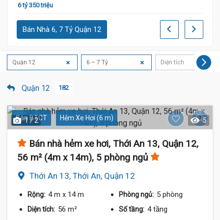
6 tỷ 350 triệu
Bán Nhà 6, 7 Tỷ Quận 12
Quận 12
6 – 7 Tỷ
Diện tích
Quận 12
182
Sàn BTCT
Hẻm Xe Hơi (6 m)
1 / 2
5
Bán nhà hẻm xe hơi, Thới An 13, Quận 12,
56 m² (4m x 14m), 5 phòng ngủ
Thới An 13, Thới An, Quận 12
4 m
x 14 m
5 phòng
Rộng:
Phòng ngủ:
56 m²
4 tầng
Diện tích:
Số tầng: