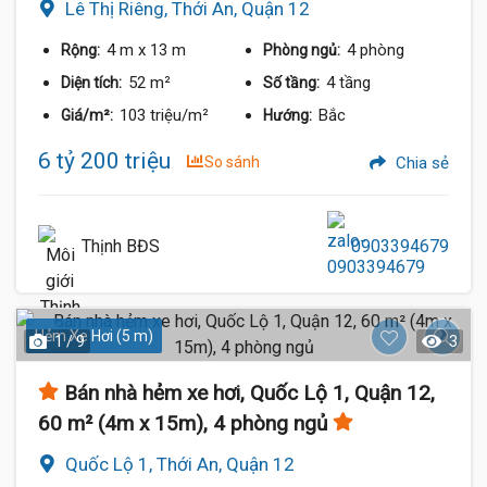
Lê Thị Riêng, Thới An, Quận 12
4 m
x 13 m
4 phòng
Rộng:
Phòng ngủ:
52 m²
4 tầng
Diện tích:
Số tầng:
103 triệu/m²
Bắc
Giá/m²:
Hướng:
6 tỷ 200 triệu
So sánh
Chia sẻ
Thịnh BĐS
0903394679
Hẻm Xe Hơi (5 m)
1 / 9
3
Bán nhà hẻm xe hơi, Quốc Lộ 1, Quận 12,
60 m² (4m x 15m), 4 phòng ngủ
Quốc Lộ 1, Thới An, Quận 12