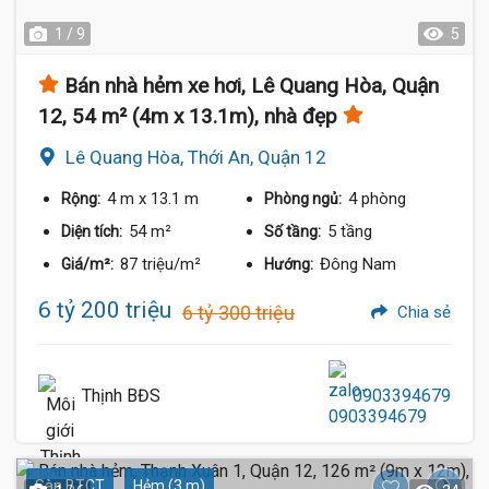
1 / 9
5
Bán nhà hẻm xe hơi, Lê Quang Hòa, Quận
12, 54 m² (4m x 13.1m), nhà đẹp
Lê Quang Hòa, Thới An, Quận 12
4 m
x 13.1 m
4 phòng
Rộng:
Phòng ngủ:
54 m²
5 tầng
Diện tích:
Số tầng:
87 triệu/m²
Đông Nam
Giá/m²:
Hướng:
6 tỷ 200 triệu
6 tỷ 300 triệu
Chia sẻ
Thịnh BĐS
0903394679
Sàn BTCT
Hẻm (3 m)