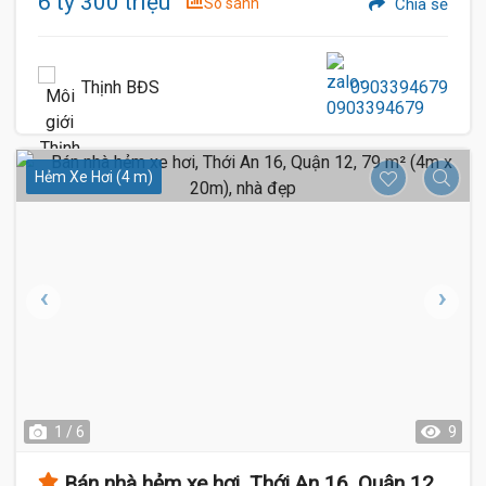
6 tỷ 300 triệu
So sánh
Chia sẻ
Thịnh BĐS
0903394679
Hẻm Xe Hơi (4 m)
1 / 6
9
Bán nhà hẻm xe hơi, Thới An 16, Quận 12,