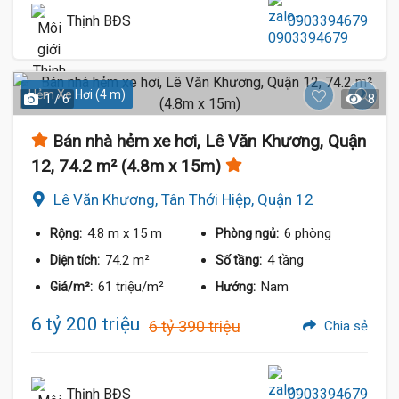
Thịnh BĐS
0903394679
Hẻm Xe Hơi (4 m)
1 / 6
8
Bán nhà hẻm xe hơi, Lê Văn Khương, Quận
12, 74.2 m² (4.8m x 15m)
Lê Văn Khương, Tân Thới Hiệp, Quận 12
4.8 m
x 15 m
6 phòng
Rộng:
Phòng ngủ:
74.2 m²
4 tầng
Diện tích:
Số tầng:
61 triệu/m²
Nam
Giá/m²:
Hướng:
6 tỷ 200 triệu
6 tỷ 390 triệu
Chia sẻ
Thịnh BĐS
0903394679