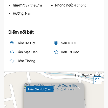
Giá/m²:
87 triệu/m²
Phòng ngủ:
4 phòng
Hướng:
Nam
Điểm nổi bật
Hẻm Xe Hơi
Sàn BTCT
Gần Mặt Tiền
Dân Trí Cao
Hẻm Thông
×
Hẻm Xe Hơi (5 m)