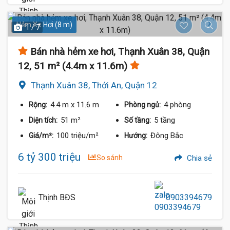
Hẻm Xe Hơi (8 m)
1 / 7
Bán nhà hẻm xe hơi, Thạnh Xuân 38, Quận
12, 51 m² (4.4m x 11.6m)
Thạnh Xuân 38, Thới An, Quận 12
4.4 m
x 11.6 m
4 phòng
Rộng:
Phòng ngủ:
51 m²
5 tầng
Diện tích:
Số tầng:
100 triệu/m²
Đông Bắc
Giá/m²:
Hướng:
6 tỷ 300 triệu
So sánh
Chia sẻ
Thịnh BĐS
0903394679