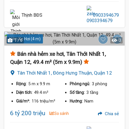
Thịnh BĐS
0903394679
Hẻm Xe Hơi (4 m)
1 / 6
3
Bán nhà hẻm xe hơi, Tân Thới Nhất 1,
Quận 12, 49.4 m² (5m x 9.9m)
Tân Thới Nhất 1, Đông Hưng Thuận, Quận 12
5 m
x 9.9 m
3 phòng
Rộng:
Phòng ngủ:
49.4 m²
3 tầng
Diện tích:
Số tầng:
116 triệu/m²
Nam
Giá/m²:
Hướng:
6 tỷ 200 triệu
So sánh
Chia sẻ