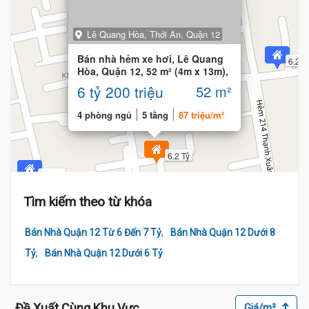
Lê Quang Hòa, Thới An, Quận 12
Bán nhà hẻm xe hơi, Lê Quang
6.2 T
6.2 Tỷ
Hòa, Quận 12, 52 m² (4m x 13m),
4 phòng
6 tỷ 200 triệu
52 m²
4 phòng ngủ
5 tầng
87 triệu/m²
6.2 Tỷ
6.2 Tỷ
Tìm kiếm theo từ khóa
,
Bán Nhà Quận 12 Từ 6 Đến 7 Tỷ
Bán Nhà Quận 12 Dưới 8
,
Tỷ
Bán Nhà Quận 12 Dưới 6 Tỷ
Đề Xuất Cùng Khu Vực
Giá/m²