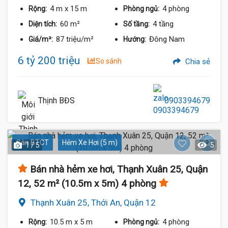
4 m
x 15 m
4 phòng
Rộng:
Phòng ngủ:
60 m²
4 tầng
Diện tích:
Số tầng:
87 triệu/m²
Đông Nam
Giá/m²:
Hướng:
6 tỷ 200 triệu
So sánh
Chia sẻ
Thịnh BĐS
0903394679
Sàn BTCT
Hẻm Xe Hơi (5 m)
1 / 5
5
Bán nhà hẻm xe hơi, Thạnh Xuân 25, Quận
12, 52 m² (10.5m x 5m) 4 phòng
Thạnh Xuân 25, Thới An, Quận 12
10.5 m
x 5 m
4 phòng
Rộng:
Phòng ngủ: