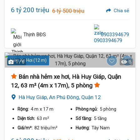
6 tỷ 200 triệu
6 tỷ 500 triệu
Chia sẻ
Thịnh BĐS
0903394679
Hẻm Xe Hơi (12 m)
1 / 6
5
Bán nhà hẻm xe hơi, Hà Huy Giáp, Quận
12, 63 m² (4m x 17m), 5 phòng
Hà Huy Giáp, An Phú Đông, Quận 12
4 m
x 17 m
5 phòng
Rộng:
Phòng ngủ:
63 m²
5 tầng
Diện tích:
Số tầng:
82 triệu/m²
Tây Nam
Giá/m²:
Hướng: