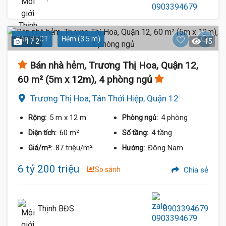
Sàn BTCT
Hẻm (3.5 m)
1 / 2
15
Bán nhà hẻm, Trương Thị Hoa, Quận 12,
60 m² (5m x 12m), 4 phòng ngủ
Trương Thị Hoa, Tân Thới Hiệp, Quận 12
5 m
x 12 m
4 phòng
Rộng:
Phòng ngủ:
60 m²
4 tầng
Diện tích:
Số tầng:
87 triệu/m²
Đông Nam
Giá/m²:
Hướng:
6 tỷ 200 triệu
So sánh
Chia sẻ
Thịnh BĐS
0903394679