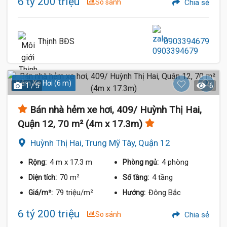
6 tỷ 200 triệu
So sánh
Chia sẻ
Thịnh BĐS
0903394679
Hẻm Xe Hơi (6 m)
1 / 5
6
Bán nhà hẻm xe hơi, 409/ Huỳnh Thị Hai,
Quận 12, 70 m² (4m x 17.3m)
Huỳnh Thị Hai, Trung Mỹ Tây, Quận 12
4 m
x 17.3 m
4 phòng
Rộng:
Phòng ngủ:
70 m²
4 tầng
Diện tích:
Số tầng:
79 triệu/m²
Đông Bắc
Giá/m²:
Hướng:
6 tỷ 200 triệu
So sánh
Chia sẻ