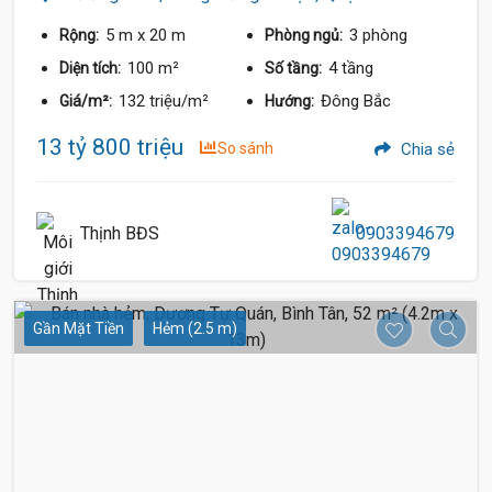
5 m
x 20 m
3 phòng
Rộng:
Phòng ngủ:
100 m²
4 tầng
Diện tích:
Số tầng:
132 triệu/m²
Đông Bắc
Giá/m²:
Hướng:
13 tỷ 800 triệu
So sánh
Chia sẻ
Thịnh BĐS
0903394679
Gần Mặt Tiền
Hẻm (2.5 m)