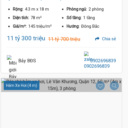
4.3 m
x 18 m
2 phòng
Rộng:
Phòng ngủ:
6.1 Tỷ
78 m²
1 tầng
Diện tích:
Số tầng:
145 triệu/m²
Đông Bắc
Giá/m²:
Hướng:
11 tỷ 300 triệu
11 tỷ 700 triệu
Chia sẻ
Bảy BĐS
0902696839
Hẻm Xe Hơi (4 m)