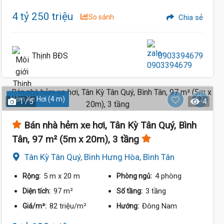
4 tỷ 250 triệu
So sánh
Chia sẻ
Thịnh BĐS
0903394679
Hẻm Xe Hơi (4 m)
1 / 5
4
Bán nhà hẻm xe hơi, Tân Kỳ Tân Quý, Bình
Tân, 97 m² (5m x 20m), 3 tầng
Tân Kỳ Tân Quý, Bình Hưng Hòa, Bình Tân
5 m
x 20 m
4 phòng
Rộng:
Phòng ngủ:
97 m²
3 tầng
Diện tích:
Số tầng:
82 triệu/m²
Đông Nam
Giá/m²:
Hướng: