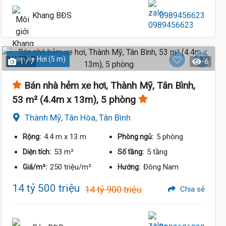
Khang BĐS
0989456623
Hẻm Xe Hơi (5 m)
1 / 7
6
Bán nhà hẻm xe hơi, Thành Mỹ, Tân Bình,
53 m² (4.4m x 13m), 5 phòng
Thành Mỹ, Tân Hòa, Tân Bình
4.4 m
x 13 m
5 phòng
Rộng:
Phòng ngủ:
53 m²
5 tầng
Diện tích:
Số tầng:
250 triệu/m²
Đông Nam
Giá/m²:
Hướng:
14 tỷ 500 triệu
14 tỷ 900 triệu
Chia sẻ