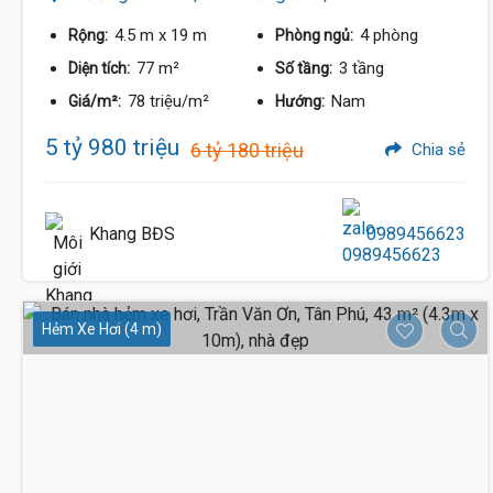
4.5 m
x 19 m
4 phòng
Rộng:
Phòng ngủ:
77 m²
3 tầng
Diện tích:
Số tầng:
78 triệu/m²
Nam
Giá/m²:
Hướng:
5 tỷ 980 triệu
6 tỷ 180 triệu
Chia sẻ
Khang BĐS
0989456623
Hẻm Xe Hơi (4 m)