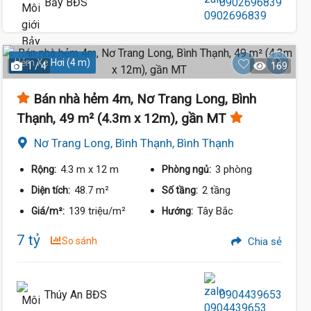
Bảy BĐS
0902696839
Hẻm Xe Hơi (4 m)
1 / 4
169
Bán nhà hẻm 4m, Nơ Trang Long, Bình
Thạnh, 49 m² (4.3m x 12m), gần MT
Nơ Trang Long, Bình Thạnh, Bình Thạnh
4.3 m
x 12 m
3 phòng
Rộng:
Phòng ngủ:
48.7 m²
2 tầng
Diện tích:
Số tầng:
139 triệu/m²
Tây Bắc
Giá/m²:
Hướng:
7 tỷ
So sánh
Chia sẻ
Thúy An BĐS
0904439653