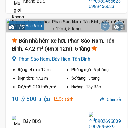
Khang BĐS
0989456623
Hẻm Xe Hơi (6 m)
1 / 5
8
Bán nhà hẻm xe hơi, Phan Sào Nam, Tân
Bình, 47.2 m² (4m x 12m), 5 tầng
Phan Sào Nam, Bảy Hiền, Tân Bình
4 m
x 12 m
5 phòng
Rộng:
Phòng ngủ:
47.2 m²
5 tầng
Diện tích:
Số tầng:
210 triệu/m²
Tây Bắc
Giá/m²:
Hướng:
10 tỷ 500 triệu
So sánh
Chia sẻ
Bảy BĐS
0902696839