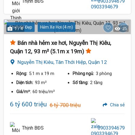
Thịnh BĐS
0903394679
Thiết Kế Đẹp
Hẻm Xe Hơi (4 m)
1 / 4
25
Bán nhà hẻm xe hơi, Nguyễn Thị Kiêu,
Quận 12, 93 m² (5.1m x 19m)
Nguyễn Thị Kiêu, Tân Thới Hiệp, Quận 12
5.1 m
x 19 m
3 phòng
Rộng:
Phòng ngủ:
93 m²
2 tầng
Diện tích:
Số tầng:
60 triệu/m²
Giá/m²:
6 tỷ 600 triệu
6 tỷ 700 triệu
Chia sẻ
Thịnh BĐS
0903394679