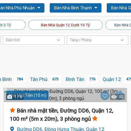
án Nhà Phú Nhuận
Bán Nhà Bình Thạnh
Bán Nhà 
i 5 Tỷ
Bán Nhà Quận 12 Dưới 10 Tỷ
Bán Nhà Q
Diện tích
Tầng / Phòng
n Bình
Tân Phú
Bình Tân
Quận 12
784
673
776
47
Nhà Mặt Tiền (10 m)
1 / 6
10
Bán nhà mặt tiền, Đường DD6, Quận 12,
100 m² (5m x 20m), 3 phòng ngủ
Đường DD6, Đông Hưng Thuận, Quận 12