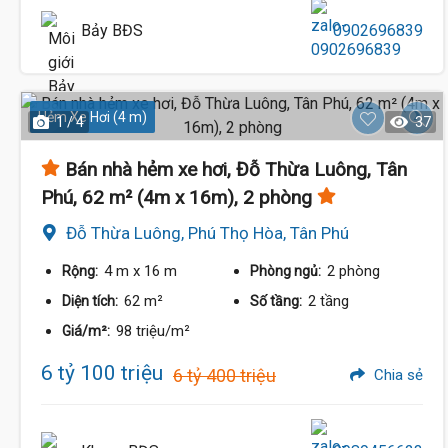
Bảy BĐS
0902696839
Hẻm Xe Hơi (4 m)
1 / 4
37
Bán nhà hẻm xe hơi, Đỗ Thừa Luông, Tân
Phú, 62 m² (4m x 16m), 2 phòng
Đỗ Thừa Luông, Phú Thọ Hòa, Tân Phú
4 m
x 16 m
2 phòng
Rộng:
Phòng ngủ:
62 m²
2 tầng
Diện tích:
Số tầng:
98 triệu/m²
Giá/m²:
6 tỷ 100 triệu
6 tỷ 400 triệu
Chia sẻ
7.8 Tỷ