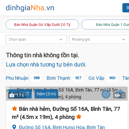
B
Bán Nhà Quận Gò Vấp Dưới 20 Tỷ
Bán Nhà Quận 1 Dướ
Chọn quận
Khoảng giá
Thông tin nhà không tồn tại.
Lựa chọn nhà tương tự bên dưới.
Phú Nhuận
Bình Thạnh
Gò Vấp
Tâ
588
927
960
Sàn BTCT
Hẻm (3 m)
1 / 6
2
Bán nhà hẻm, Đường Số 16A, Bình Tân, 77
m² (4.5m x 19m), 4 phòng
Đường Số 16A, Bình Hưng Hòa, Bình Tân