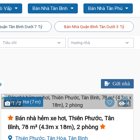
Gò Vấp
Bán Nhà Tân Bình
Bán Nhà Tân Phú
uận Tân Bình Dưới 7 Tỷ
Bán Nhà Quận Bình Tân Dưới 3 Tỷ
Tiêu chí
Hướng nhà
Gửi nhà
9
Hẻm Xe Hơi (7 m)
1 / 2
4
Bán nhà hẻm xe hơi, Thiên Phước, Tân
6.
Bình, 78 m² (4.3m x 18m), 2 phòng
Thiên Phước, Tân Hòa, Tân Bình