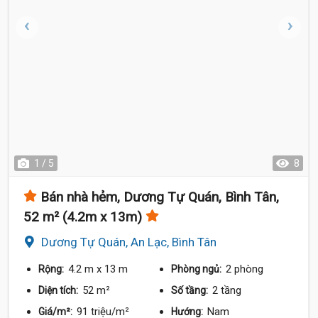
1 / 5
8
Bán nhà hẻm, Dương Tự Quán, Bình Tân,
52 m² (4.2m x 13m)
Dương Tự Quán, An Lạc, Bình Tân
4.2 m
x 13 m
2 phòng
Rộng:
Phòng ngủ:
52 m²
2 tầng
Diện tích:
Số tầng:
91 triệu/m²
Nam
Giá/m²:
Hướng: