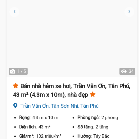
1 / 5
34
Bán nhà hẻm xe hơi, Trần Văn Ơn, Tân Phú,
43 m² (4.3m x 10m), nhà đẹp
Trần Văn Ơn, Tân Sơn Nhì, Tân Phú
4.3 m
x 10 m
2 phòng
Rộng:
Phòng ngủ:
6.1 Tỷ
43 m²
2 tầng
Diện tích:
Số tầng:
132 triệu/m²
Tây Bắc
Giá/m²:
Hướng: