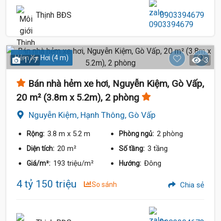
Thịnh BĐS
0903394679
Hẻm Xe Hơi (4 m)
1 / 7
3
Bán nhà hẻm xe hơi, Nguyễn Kiệm, Gò Vấp,
20 m² (3.8m x 5.2m), 2 phòng
Nguyễn Kiệm, Hạnh Thông, Gò Vấp
3.8 m
x 5.2 m
2 phòng
Rộng:
Phòng ngủ:
20 m²
3 tầng
Diện tích:
Số tầng:
193 triệu/m²
Đông
Giá/m²:
Hướng:
4 tỷ 150 triệu
So sánh
Chia sẻ