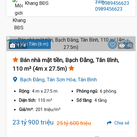
Khang BĐS
0989456623
Nhà Mặt Tiền (6 m)
1 / 4
10
Bán nhà mặt tiền, Bạch Đằng, Tân Bình,
110 m² (4m x 27.5m)
Bạch Đằng, Tân Sơn Hòa, Tân Bình
4 m
x 27.5 m
6 phòng
Rộng:
Phòng ngủ:
110 m²
4 tầng
Diện tích:
Số tầng:
201 triệu/m²
Giá/m²:
23 tỷ 900 triệu
25 tỷ 600 triệu
Chia sẻ