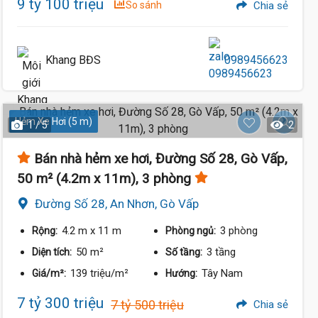
9 tỷ 100 triệu
So sánh
Chia sẻ
Khang BĐS
0989456623
Hẻm Xe Hơi (5 m)
1 / 5
2
Bán nhà hẻm xe hơi, Đường Số 28, Gò Vấp,
50 m² (4.2m x 11m), 3 phòng
Đường Số 28, An Nhơn, Gò Vấp
4.2 m
x 11 m
3 phòng
Rộng:
Phòng ngủ:
50 m²
3 tầng
Diện tích:
Số tầng:
139 triệu/m²
Tây Nam
Giá/m²:
Hướng:
7 tỷ 300 triệu
7 tỷ 500 triệu
Chia sẻ