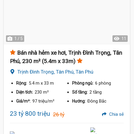
1 / 5
11
Bán nhà hẻm xe hơi, Trịnh Đình Trọng, Tân
Phú, 230 m² (5.4m x 33m)
Trịnh Đình Trọng, Tân Phú, Tân Phú
5.4 m
x 33 m
6 phòng
Rộng:
Phòng ngủ:
230 m²
2 tầng
Diện tích:
Số tầng:
97 triệu/m²
Đông Bắc
Giá/m²:
Hướng:
23 tỷ 800 triệu
26 tỷ
Chia sẻ