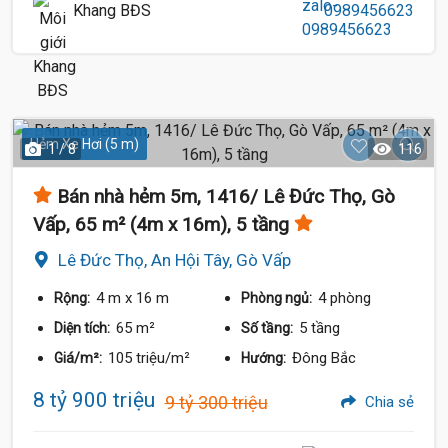
Khang BĐS
0989456623
Hẻm Xe Hơi (5 m)
1 / 8
116
Bán nhà hẻm 5m, 1416/ Lê Đức Thọ, Gò
Vấp, 65 m² (4m x 16m), 5 tầng
Lê Đức Thọ, An Hội Tây, Gò Vấp
4 m
x 16 m
4 phòng
Rộng:
Phòng ngủ:
65 m²
5 tầng
Diện tích:
Số tầng:
105 triệu/m²
Đông Bắc
Giá/m²:
Hướng:
8 tỷ 900 triệu
9 tỷ 300 triệu
Chia sẻ