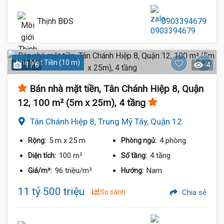
Thịnh BĐS
0903394679
Nhà Mặt Tiền (10 m)
1 / 6
4
Bán nhà mặt tiền, Tân Chánh Hiệp 8, Quận
12, 100 m² (5m x 25m), 4 tầng
Tân Chánh Hiệp 8, Trung Mỹ Tây, Quận 12
5 m
x 25 m
4 phòng
Rộng:
Phòng ngủ:
100 m²
4 tầng
Diện tích:
Số tầng:
96 triệu/m²
Nam
Giá/m²:
Hướng:
11 tỷ 500 triệu
So sánh
Chia sẻ