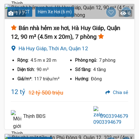
Sàn BTCT
Hẻm Xe Hơi (6 m)
1 / 7
6
Bán nhà hẻm xe hơi, Hà Huy Giáp, Quận
12, 90 m² (4.5m x 20m), 7 phòng
Hà Huy Giáp, Thới An, Quận 12
4.5 m
x 20 m
7 phòng
Rộng:
Phòng ngủ:
90 m²
4 tầng
Diện tích:
Số tầng:
117 triệu/m²
Đông
Giá/m²:
Hướng:
12 tỷ
12 tỷ 500 triệu
Chia sẻ
Thịnh BĐS
0903394679