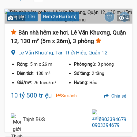
Gần Mặt Tiền
Hẻm Xe Hơi (6 m)
1 / 7
4
Bán nhà hẻm xe hơi, Lê Văn Khương, Quận
12, 130 m² (5m x 26m), 3 phòng
Lê Văn Khương, Tân Thới Hiệp, Quận 12
5 m
x 26 m
3 phòng
Rộng:
Phòng ngủ:
130 m²
2 tầng
Diện tích:
Số tầng:
76 triệu/m²
Bắc
Giá/m²:
Hướng:
10 tỷ 500 triệu
So sánh
Chia sẻ
Thịnh BĐS
0903394679