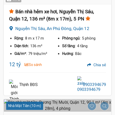
Bán nhà hẻm xe hơi, Nguyễn Thị Sáu,
Quận 12, 136 m² (8m x 17m), 5 PN
Nguyễn Thị Sáu, An Phú Đông, Quận 12
8 m
x 17 m
5 phòng
Rộng:
Phòng ngủ:
136 m²
4 tầng
Diện tích:
Số tầng:
79 triệu/m²
Bắc
Giá/m²:
Hướng:
12 tỷ
So sánh
Chia sẻ
Thịnh BĐS
0903394679
Nhà Mặt Tiền (10 m)