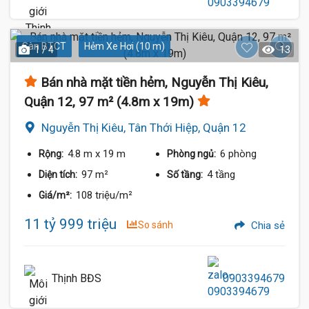
Sàn BTCT
Hẻm Xe Hơi (10 m)
1 / 4
13
Bán nhà mặt tiền hẻm, Nguyễn Thị Kiêu,
Quận 12, 97 m² (4.8m x 19m)
Nguyễn Thị Kiêu, Tân Thới Hiệp, Quận 12
4.8 m
x 19 m
6 phòng
Rộng:
Phòng ngủ:
97 m²
4 tầng
Diện tích:
Số tầng:
108 triệu/m²
Giá/m²:
11 tỷ 999 triệu
So sánh
Chia sẻ
Thịnh BĐS
0903394679