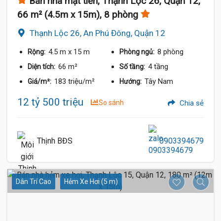
Bán nhà mặt tiền, Thạnh Lộc 26, Quận 12,
66 m² (4.5m x 15m), 8 phòng
Thạnh Lộc 26, An Phú Đông, Quận 12
4.5 m
x 15 m
8 phòng
Rộng:
Phòng ngủ:
66 m²
4 tầng
Diện tích:
Số tầng:
183 triệu/m²
Tây Nam
Giá/m²:
Hướng:
12 tỷ 500 triệu
So sánh
Chia sẻ
Thịnh BĐS
0903394679
Dân Trí Cao
Hẻm Xe Hơi (5 m)