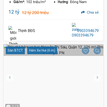
102 triệu/m²
Đông Nam
Giá/m²:
Hướng:
12 tỷ
12 tỷ 200 triệu
Chia sẻ
Thịnh BĐS
0903394679
Sàn BTCT
Hẻm Xe Hơi (6 m)
1 / 5