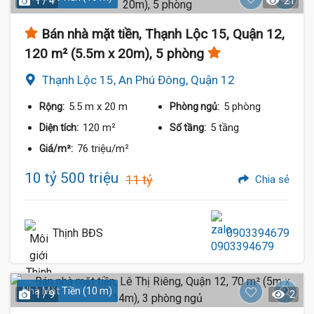
1 / 4
21
Bán nhà mặt tiền, Thạnh Lộc 15, Quận 12,
120 m² (5.5m x 20m), 5 phòng
Thạnh Lộc 15, An Phú Đông, Quận 12
5.5 m
x 20 m
5 phòng
Rộng:
Phòng ngủ:
120 m²
5 tầng
Diện tích:
Số tầng:
76 triệu/m²
Giá/m²:
10 tỷ 500 triệu
11 tỷ
Chia sẻ
Thịnh BĐS
0903394679
Nhà Mặt Tiền (10 m)
1 / 9
2