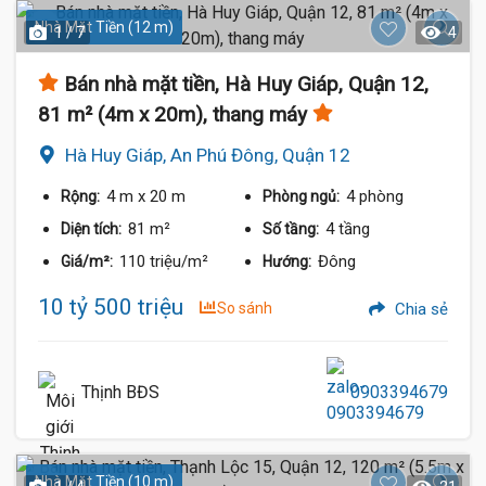
Nhà Mặt Tiền (12 m)
1 / 7
4
Bán nhà mặt tiền, Hà Huy Giáp, Quận 12,
81 m² (4m x 20m), thang máy
Hà Huy Giáp, An Phú Đông, Quận 12
4 m
x 20 m
4 phòng
Rộng:
Phòng ngủ:
81 m²
4 tầng
Diện tích:
Số tầng:
110 triệu/m²
Đông
Giá/m²:
Hướng:
10 tỷ 500 triệu
So sánh
Chia sẻ
Thịnh BĐS
0903394679
Nhà Mặt Tiền (10 m)