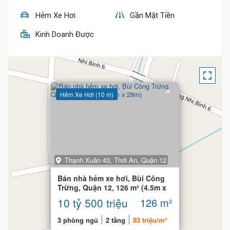
Hẻm Xe Hơi
Gần Mặt Tiền
Kinh Doanh Được
×
Hẻm Xe Hơi (10 m)
Thạnh Xuân 43, Thới An, Quận 12
Bán nhà hẻm xe hơi, Bùi Công
Trừng, Quận 12, 126 m² (4.5m x
28m)
10 tỷ 500 triệu
126 m²
3 phòng ngủ
2 tầng
83 triệu/m²