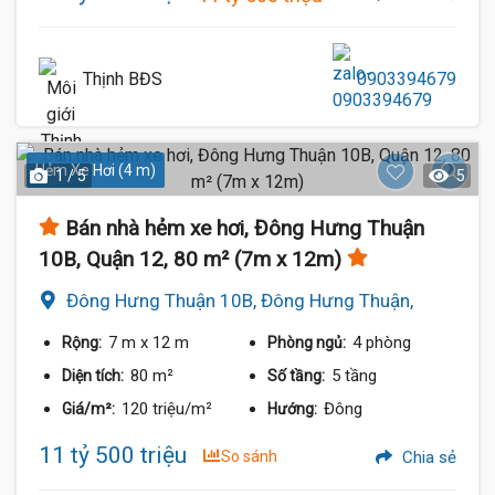
Thịnh BĐS
0903394679
Hẻm Xe Hơi (4 m)
1 / 5
5
Bán nhà hẻm xe hơi, Đông Hưng Thuận
10B, Quận 12, 80 m² (7m x 12m)
Đông Hưng Thuận 10B, Đông Hưng Thuận,
Quận 12
7 m
x 12 m
4 phòng
Rộng:
Phòng ngủ:
80 m²
5 tầng
Diện tích:
Số tầng:
120 triệu/m²
Đông
Giá/m²:
Hướng:
11 tỷ 500 triệu
So sánh
Chia sẻ