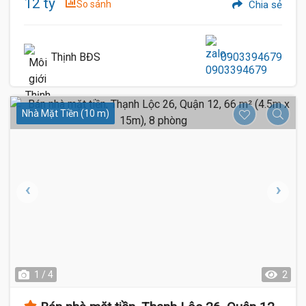
12 tỷ
So sánh
Chia sẻ
Thịnh BĐS
0903394679
Nhà Mặt Tiền (10 m)
1 / 4
2