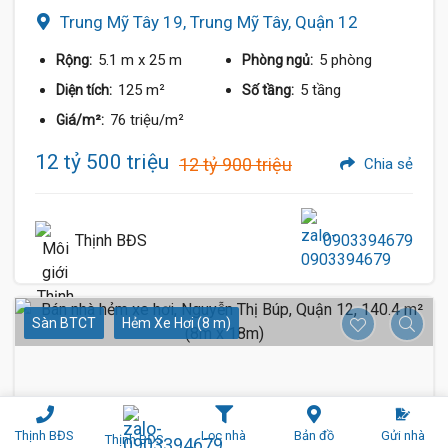
Trung Mỹ Tây 19, Trung Mỹ Tây, Quận 12
5.1 m
x 25 m
5 phòng
Rộng:
Phòng ngủ:
125 m²
5 tầng
Diện tích:
Số tầng:
76 triệu/m²
Giá/m²:
12 tỷ 500 triệu
12 tỷ 900 triệu
Chia sẻ
Thịnh BĐS
0903394679
Sàn BTCT
Hẻm Xe Hơi (8 m)
Thịnh BĐS
Lọc nhà
Bản đồ
Gửi nhà
Thịnh BĐS