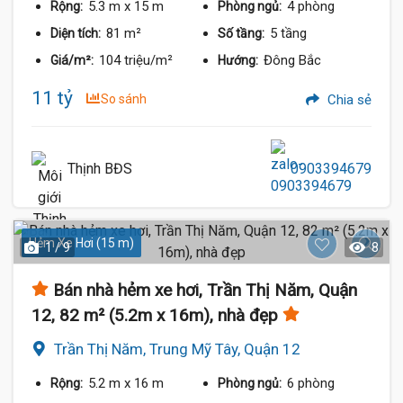
5.3 m
x 15 m
4 phòng
Rộng:
Phòng ngủ:
81 m²
5 tầng
Diện tích:
Số tầng:
104 triệu/m²
Đông Bắc
Giá/m²:
Hướng:
11 tỷ
So sánh
Chia sẻ
Thịnh BĐS
0903394679
Hẻm Xe Hơi (15 m)
1 / 9
8
Bán nhà hẻm xe hơi, Trần Thị Năm, Quận
12, 82 m² (5.2m x 16m), nhà đẹp
Trần Thị Năm, Trung Mỹ Tây, Quận 12
5.2 m
x 16 m
6 phòng
Rộng:
Phòng ngủ: