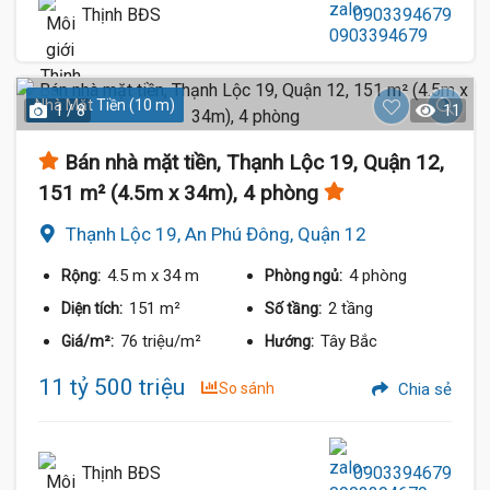
Thịnh BĐS
0903394679
Nhà Mặt Tiền (10 m)
1 / 8
11
Bán nhà mặt tiền, Thạnh Lộc 19, Quận 12,
151 m² (4.5m x 34m), 4 phòng
Thạnh Lộc 19, An Phú Đông, Quận 12
4.5 m
x 34 m
4 phòng
Rộng:
Phòng ngủ:
151 m²
2 tầng
Diện tích:
Số tầng:
76 triệu/m²
Tây Bắc
Giá/m²:
Hướng:
11 tỷ 500 triệu
So sánh
Chia sẻ
Thịnh BĐS
0903394679