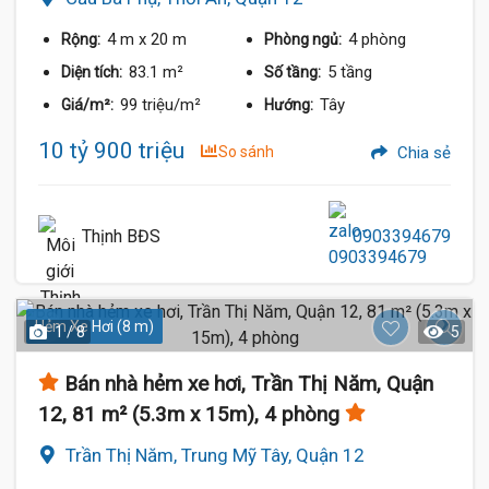
4 m
x 20 m
4 phòng
Rộng:
Phòng ngủ:
83.1 m²
5 tầng
Diện tích:
Số tầng:
99 triệu/m²
Tây
Giá/m²:
Hướng:
10 tỷ 900 triệu
So sánh
Chia sẻ
Thịnh BĐS
0903394679
Hẻm Xe Hơi (8 m)
1 / 8
5
Bán nhà hẻm xe hơi, Trần Thị Năm, Quận
12, 81 m² (5.3m x 15m), 4 phòng
Trần Thị Năm, Trung Mỹ Tây, Quận 12