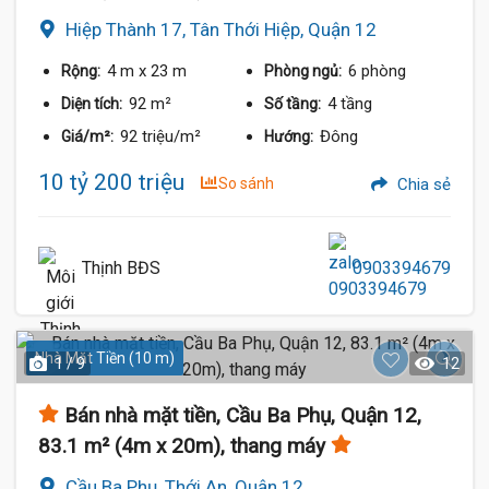
Hiệp Thành 17, Tân Thới Hiệp, Quận 12
4 m
x 23 m
6 phòng
Rộng:
Phòng ngủ:
92 m²
4 tầng
Diện tích:
Số tầng:
92 triệu/m²
Đông
Giá/m²:
Hướng:
10 tỷ 200 triệu
So sánh
Chia sẻ
Thịnh BĐS
0903394679
Nhà Mặt Tiền (10 m)
1 / 9
12
Bán nhà mặt tiền, Cầu Ba Phụ, Quận 12,
83.1 m² (4m x 20m), thang máy
Cầu Ba Phụ, Thới An, Quận 12