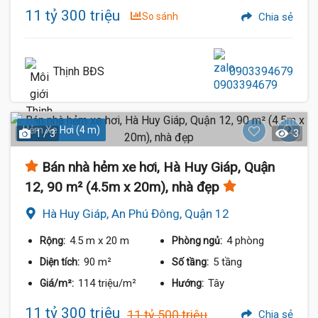
11 tỷ 300 triệu
So sánh
Chia sẻ
Thịnh BĐS
0903394679
Hẻm Xe Hơi (4 m)
1 / 3
3
Bán nhà hẻm xe hơi, Hà Huy Giáp, Quận
12, 90 m² (4.5m x 20m), nhà đẹp
Hà Huy Giáp, An Phú Đông, Quận 12
4.5 m
x 20 m
4 phòng
Rộng:
Phòng ngủ:
90 m²
5 tầng
Diện tích:
Số tầng:
114 triệu/m²
Tây
Giá/m²:
Hướng:
11 tỷ 300 triệu
11 tỷ 500 triệu
Chia sẻ