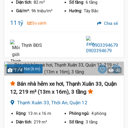
82 m²
6 tầng
Diện tích:
Số tầng:
96 triệu/m²
Tây Bắc
Giá/m²:
Hướng:
11 tỷ
So sánh
Chia sẻ
Thịnh BĐS
0903394679
Hẻm Xe Hơi (6 m)
1 / 4
30
Bán nhà hẻm xe hơi, Thạnh Xuân 33, Quận
12, 219 m² (13m x 16m), 3 tầng
Thạnh Xuân 33, Thới An, Quận 12
13 m
x 16 m
4 phòng
Rộng:
Phòng ngủ:
219 m²
3 tầng
Diện tích:
Số tầng: