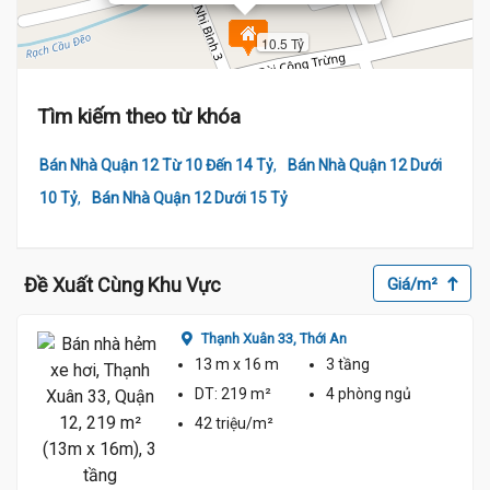
10.5 Tỷ
Tìm kiếm theo từ khóa
,
Bán Nhà Quận 12 Từ 10 Đến 14 Tỷ
Bán Nhà Quận 12 Dưới
,
10 Tỷ
Bán Nhà Quận 12 Dưới 15 Tỷ
Đề Xuất Cùng Khu Vực
Giá/m²
Thạnh Xuân 33,
Thới An
13 m
x 16 m
3 tầng
DT:
219 m²
4 phòng
ngủ
42 triệu/m²
12 tỷ