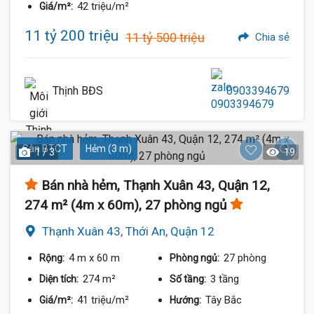
42 triệu/m²
Giá/m²:
11 tỷ 200 triệu
11 tỷ 500 triệu
Chia sẻ
Thịnh BĐS
0903394679
Sàn BTCT
Hẻm (3 m)
1 / 3
19
Bán nhà hẻm, Thạnh Xuân 43, Quận 12,
274 m² (4m x 60m), 27 phòng ngủ
Thạnh Xuân 43, Thới An, Quận 12
4 m
x 60 m
27 phòng
Rộng:
Phòng ngủ:
274 m²
3 tầng
Diện tích:
Số tầng:
41 triệu/m²
Tây Bắc
Giá/m²:
Hướng: