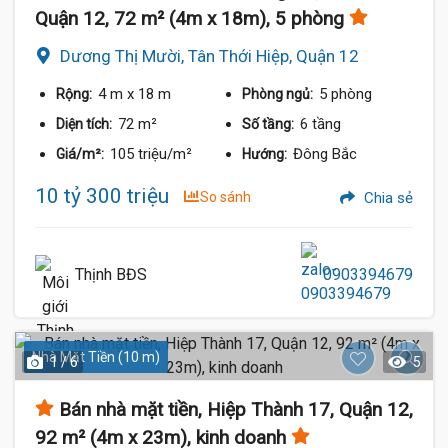
Quận 12, 72 m² (4m x 18m), 5 phòng
Dương Thị Mười, Tân Thới Hiệp, Quận 12
4 m
x 18 m
5 phòng
Rộng:
Phòng ngủ:
72 m²
6 tầng
Diện tích:
Số tầng:
105 triệu/m²
Đông Bắc
Giá/m²:
Hướng:
10 tỷ 300 triệu
So sánh
Chia sẻ
Thịnh BĐS
0903394679
Nhà Mặt Tiền (10 m)
1 / 6
5
Bán nhà mặt tiền, Hiệp Thành 17, Quận 12,
92 m² (4m x 23m), kinh doanh