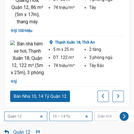
74 triệu/m²
Tây
8 tỷ 5
9 tỷ 100 triệu
Thạnh Xuân 18,
Thới An
5 m
x 25 m
2 tầng
DT:
122 m²
3 phòng
ngủ
74 triệu/m²
Tây Bắc
8 tỷ 5
9 tỷ
Bán Nhà 10, 14 Tỷ Quận 12
Quận 12
10 – 14 Tỷ
Diện tích
Quận 12
39