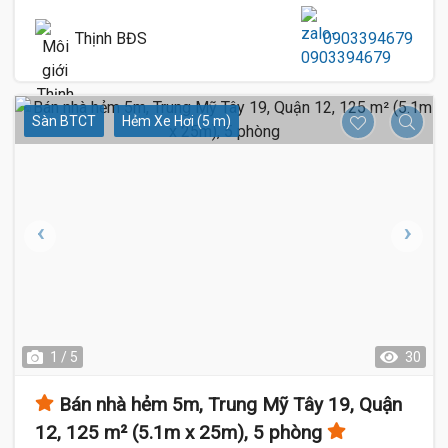
Thịnh BĐS
0903394679
Sàn BTCT
Hẻm Xe Hơi (5 m)
1 / 5
30
Bán nhà hẻm 5m, Trung Mỹ Tây 19, Quận
12, 125 m² (5.1m x 25m), 5 phòng