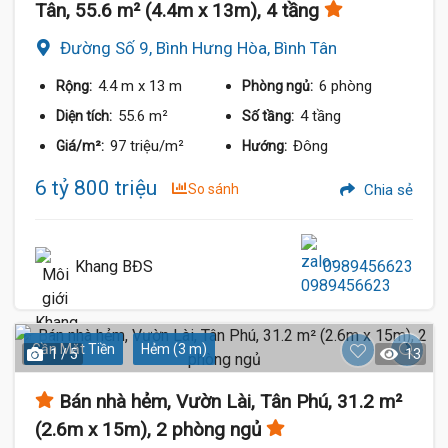
Tân, 55.6 m² (4.4m x 13m), 4 tầng
Đường Số 9, Bình Hưng Hòa, Bình Tân
4.4 m
x 13 m
6 phòng
Rộng:
Phòng ngủ:
55.6 m²
4 tầng
Diện tích:
Số tầng:
97 triệu/m²
Đông
Giá/m²:
Hướng:
6 tỷ 800 triệu
So sánh
Chia sẻ
Khang BĐS
0989456623
Gần Mặt Tiền
Hẻm (3 m)
1 / 5
13
Bán nhà hẻm, Vườn Lài, Tân Phú, 31.2 m²
(2.6m x 15m), 2 phòng ngủ