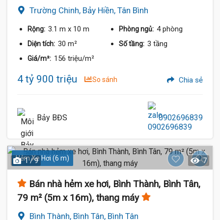
Trường Chinh, Bảy Hiền, Tân Bình
3.1 m
x 10 m
4 phòng
Rộng:
Phòng ngủ:
30 m²
3 tầng
Diện tích:
Số tầng:
156 triệu/m²
Giá/m²:
4 tỷ 900 triệu
So sánh
Chia sẻ
Bảy BĐS
0902696839
Hẻm Xe Hơi (6 m)
1 / 9
7
Bán nhà hẻm xe hơi, Bình Thành, Bình Tân,
79 m² (5m x 16m), thang máy
Bình Thành, Bình Tân, Bình Tân