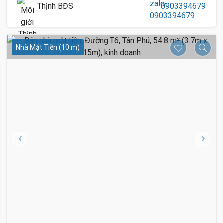
Thịnh BĐS
0903394679
Nhà Mặt Tiền (10 m)