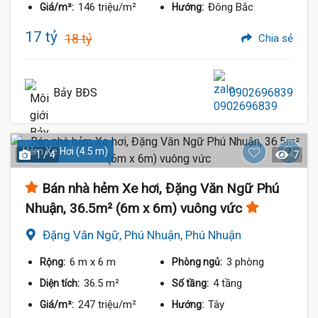
146 triệu/m²
Đông Bắc
Giá/m²:
Hướng:
17 tỷ
18 tỷ
Chia sẻ
Bảy BĐS
0902696839
Hẻm Xe Hơi (4.5 m)
1 / 4
7
Bán nhà hẻm Xe hơi, Đặng Văn Ngữ Phú
Nhuận, 36.5m² (6m x 6m) vuông vức
Đặng Văn Ngữ, Phú Nhuận, Phú Nhuận
6 m
x 6 m
3 phòng
Rộng:
Phòng ngủ:
36.5 m²
4 tầng
Diện tích:
Số tầng:
247 triệu/m²
Tây
Giá/m²:
Hướng: