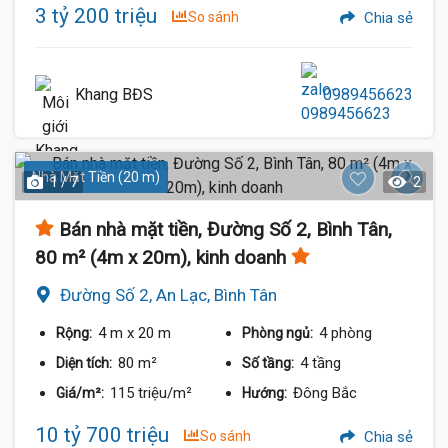
3 tỷ 200 triệu
So sánh
Chia sẻ
Khang BĐS
0989456623
Nhà Mặt Tiền (20 m)
1 / 7
2
Bán nhà mặt tiền, Đường Số 2, Bình Tân,
80 m² (4m x 20m), kinh doanh
Đường Số 2, An Lạc, Bình Tân
4 m
x 20 m
4 phòng
Rộng:
Phòng ngủ:
80 m²
4 tầng
Diện tích:
Số tầng:
115 triệu/m²
Đông Bắc
Giá/m²:
Hướng:
10 tỷ 700 triệu
So sánh
Chia sẻ