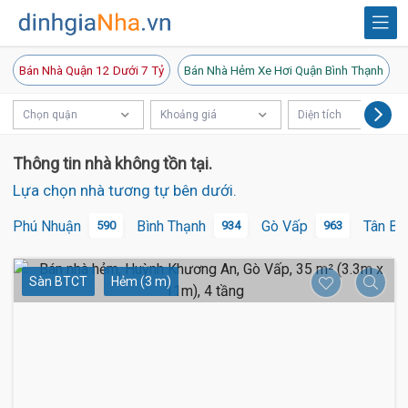
Bán Nhà Quận 12 Dưới 7 Tỷ
Bán Nhà Hẻm Xe Hơi Quận Bình Thạnh
Chọn quận
Khoảng giá
Diện tích
Thông tin nhà không tồn tại.
Lựa chọn nhà tương tự bên dưới.
Phú Nhuận
Bình Thạnh
Gò Vấp
Tân Bì
590
934
963
Sàn BTCT
Hẻm (3 m)