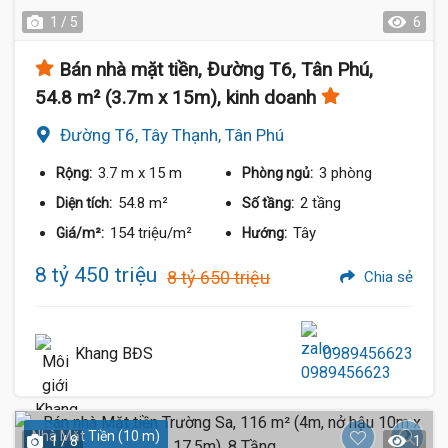
1 / 5
6
Bán nhà mặt tiền, Đường T6, Tân Phú,
54.8 m² (3.7m x 15m), kinh doanh
Đường T6, Tây Thạnh, Tân Phú
3.7 m
x 15 m
3 phòng
Rộng:
Phòng ngủ:
54.8 m²
2 tầng
Diện tích:
Số tầng:
154 triệu/m²
Tây
Giá/m²:
Hướng:
8 tỷ 450 triệu
8 tỷ 650 triệu
Chia sẻ
Khang BĐS
0989456623
Nhà Mặt Tiền (10 m)
1 / 8
1