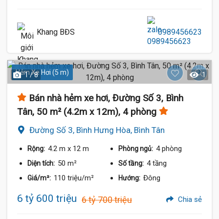
Khang BĐS
0989456623
Hẻm Xe Hơi (5 m)
1 / 8
1
Bán nhà hẻm xe hơi, Đường Số 3, Bình
Tân, 50 m² (4.2m x 12m), 4 phòng
Đường Số 3, Bình Hưng Hòa, Bình Tân
4.2 m
x 12 m
4 phòng
Rộng:
Phòng ngủ:
50 m²
4 tầng
Diện tích:
Số tầng:
110 triệu/m²
Đông
Giá/m²:
Hướng:
6 tỷ 600 triệu
6 tỷ 700 triệu
Chia sẻ