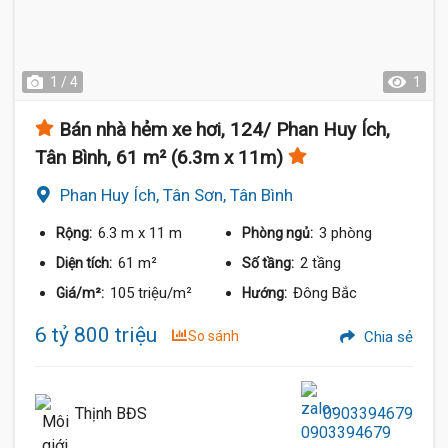
1 / 4
1
Bán nhà hẻm xe hơi, 124/ Phan Huy Ích,
Tân Bình, 61 m² (6.3m x 11m)
Phan Huy Ích, Tân Sơn, Tân Bình
6.3 m
x 11 m
3 phòng
Rộng:
Phòng ngủ:
61 m²
2 tầng
Diện tích:
Số tầng:
105 triệu/m²
Đông Bắc
Giá/m²:
Hướng:
6 tỷ 800 triệu
So sánh
Chia sẻ
Thịnh BĐS
0903394679