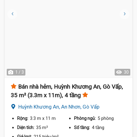
1 / 3
30
Bán nhà hẻm, Huỳnh Khương An, Gò Vấp,
35 m² (3.3m x 11m), 4 tầng
Huỳnh Khương An, An Nhơn, Gò Vấp
3.3 m
x 11 m
5 phòng
Rộng:
Phòng ngủ:
35 m²
4 tầng
Diện tích:
Số tầng:
215 triệu/m²
Giá/m²: