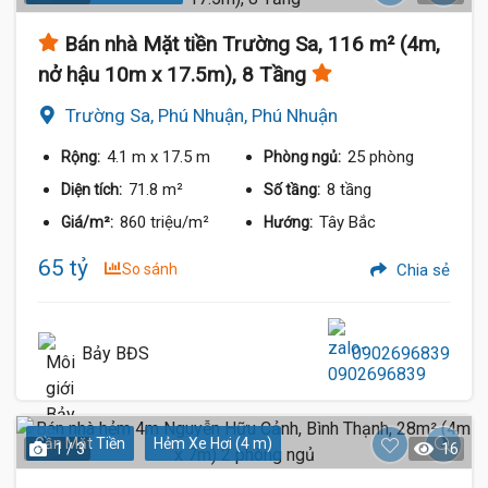
Bán nhà Mặt tiền Trường Sa, 116 m² (4m,
nở hậu 10m x 17.5m), 8 Tầng
Trường Sa, Phú Nhuận, Phú Nhuận
4.1 m
x 17.5 m
25 phòng
Rộng:
Phòng ngủ:
71.8 m²
8 tầng
Diện tích:
Số tầng:
860 triệu/m²
Tây Bắc
Giá/m²:
Hướng:
65 tỷ
So sánh
Chia sẻ
Bảy BĐS
0902696839
Gần Mặt Tiền
Hẻm Xe Hơi (4 m)
1 / 3
16