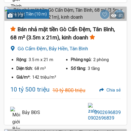
Nhà Mặt Tiền (10 m)
1 / 3
31
Bán nhả mặt tiền Gò Cẩn Đệm, Tân Bình,
68 m² (3.5m x 21m), kinh doanh
Gò Cẩm Đệm, Bảy Hiền, Tân Bình
3.5 m
x 21 m
2 phòng
Rộng:
Phòng ngủ:
68 m²
3 tầng
Diện tích:
Số tầng:
142 triệu/m²
Giá/m²:
10 tỷ 500 triệu
10 tỷ 800 triệu
Chia sẻ
Bảy BĐS
0902696839