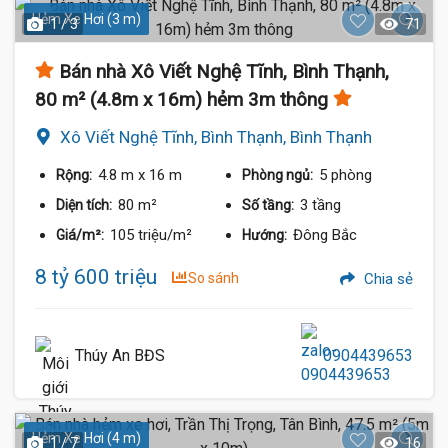
Hẻm Xe Hơi (3 m)
1 / 3
71
Bán nhà Xô Viết Nghệ Tĩnh, Bình Thạnh,
80 m² (4.8m x 16m) hẻm 3m thông
Xô Viết Nghệ Tĩnh, Bình Thạnh, Bình Thạnh
4.8 m
x 16 m
5 phòng
Rộng:
Phòng ngủ:
80 m²
3 tầng
Diện tích:
Số tầng:
105 triệu/m²
Đông Bắc
Giá/m²:
Hướng:
8 tỷ 600 triệu
So sánh
Chia sẻ
Thúy An BĐS
0904439653
Hẻm Xe Hơi (4 m)
1 / 7
16