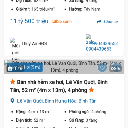
62.4 m²
4 tầng
Diện tích:
Số tầng:
165 triệu/m²
Tây Nam
Giá/m²:
Hướng:
11 tỷ 500 triệu
So sánh
Chia sẻ
Thúy An BĐS
0904439653
Hẻm Xe Hơi (5 m)
1 / 6
6
Bán nhà hẻm xe hơi, Lê Văn Quới, Bình
Tân, 52 m² (4m x 13m), 4 phòng
Lê Văn Quới, Bình Hưng Hòa, Bình Tân
4 m
x 13 m
4 phòng
Rộng:
Phòng ngủ:
52 m²
3 tầng
Diện tích:
Số tầng: