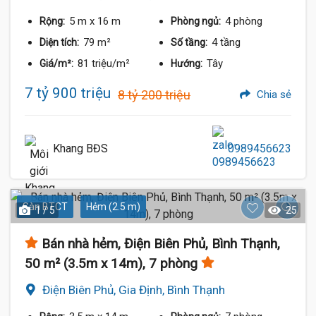
5 m
x 16 m
4 phòng
Rộng:
Phòng ngủ:
79 m²
4 tầng
Diện tích:
Số tầng:
81 triệu/m²
Tây
Giá/m²:
Hướng:
7 tỷ 900 triệu
8 tỷ 200 triệu
Chia sẻ
Khang BĐS
0989456623
Sàn BTCT
Hẻm (2.5 m)
1 / 5
25
Bán nhà hẻm, Điện Biên Phủ, Bình Thạnh,
50 m² (3.5m x 14m), 7 phòng
Điện Biên Phủ, Gia Định, Bình Thạnh