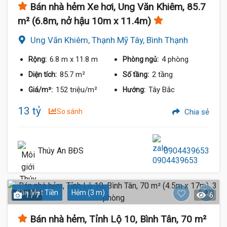
Bán nhà hẻm Xe hơi, Ung Văn Khiêm, 85.7
m² (6.8m, nở hậu 10m x 11.4m)
Ung Văn Khiêm, Thạnh Mỹ Tây, Bình Thạnh
6.8 m
x 11.8 m
4 phòng
Rộng:
Phòng ngủ:
85.7 m²
2 tầng
Diện tích:
Số tầng:
152 triệu/m²
Tây Bắc
Giá/m²:
Hướng:
13 tỷ
So sánh
Chia sẻ
Thúy An BĐS
0904439653
Gần Mặt Tiền
Hẻm (3 m)
1 / 7
6
Bán nhà hẻm, Tỉnh Lộ 10, Bình Tân, 70 m²