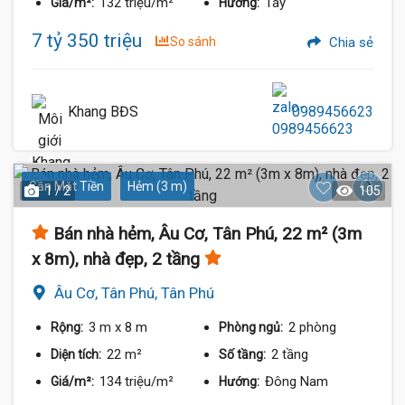
132 triệu/m²
Tây
Giá/m²:
Hướng:
7 tỷ 350 triệu
So sánh
Chia sẻ
Khang BĐS
0989456623
Gần Mặt Tiền
Hẻm (3 m)
1 / 2
105
Bán nhà hẻm, Âu Cơ, Tân Phú, 22 m² (3m
x 8m), nhà đẹp, 2 tầng
Âu Cơ, Tân Phú, Tân Phú
3 m
x 8 m
2 phòng
Rộng:
Phòng ngủ:
22 m²
2 tầng
Diện tích:
Số tầng:
134 triệu/m²
Đông Nam
Giá/m²:
Hướng: