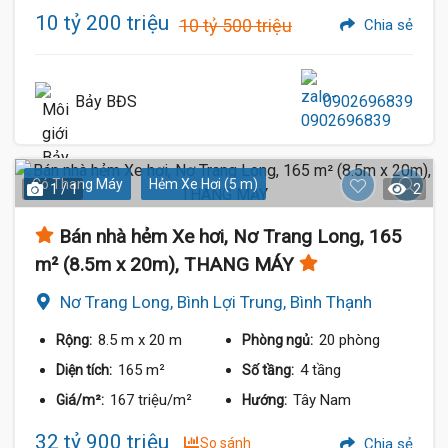
10 tỷ 200 triệu
10 tỷ 500 triệu
Chia sẻ
Bảy BĐS
0902696839
Có Thang Máy
Hẻm Xe Hơi (5 m)
1 / 1
2
Bán nhà hẻm Xe hơi, Nơ Trang Long, 165
m² (8.5m x 20m), THANG MÁY
Nơ Trang Long, Bình Lợi Trung, Bình Thạnh
8.5 m
x 20 m
20 phòng
Rộng:
Phòng ngủ:
165 m²
4 tầng
Diện tích:
Số tầng:
167 triệu/m²
Tây Nam
Giá/m²:
Hướng:
32 tỷ 900 triệu
So sánh
Chia sẻ