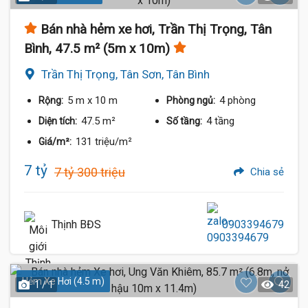
Bán nhà hẻm xe hơi, Trần Thị Trọng, Tân
Bình, 47.5 m² (5m x 10m)
Trần Thị Trọng, Tân Sơn, Tân Bình
5 m
x 10 m
4 phòng
Rộng:
Phòng ngủ:
47.5 m²
4 tầng
Diện tích:
Số tầng:
131 triệu/m²
Giá/m²:
7 tỷ
7 tỷ 300 triệu
Chia sẻ
Thịnh BĐS
0903394679
Hẻm Xe Hơi (4.5 m)
1 / 1
42