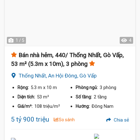
1 / 5
4
Bán nhà hẻm, 440/ Thống Nhất, Gò Vấp,
53 m² (5.3m x 10m), 3 phòng
Thống Nhất, An Hội Đông, Gò Vấp
5.3 m
x 10 m
3 phòng
Rộng:
Phòng ngủ:
53 m²
2 tầng
Diện tích:
Số tầng:
108 triệu/m²
Đông Nam
Giá/m²:
Hướng:
5 tỷ 900 triệu
So sánh
Chia sẻ