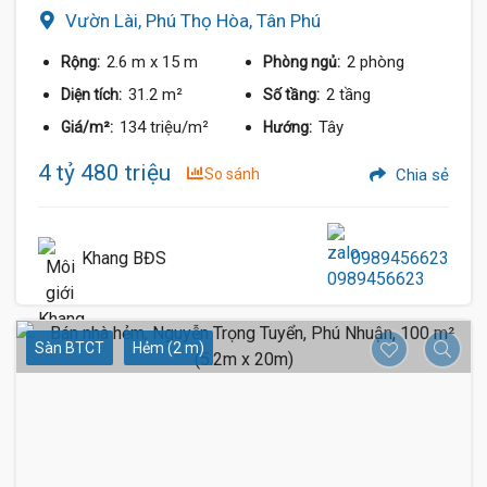
Vườn Lài, Phú Thọ Hòa, Tân Phú
2.6 m
x 15 m
2 phòng
Rộng:
Phòng ngủ:
31.2 m²
2 tầng
Diện tích:
Số tầng:
134 triệu/m²
Tây
Giá/m²:
Hướng:
4 tỷ 480 triệu
So sánh
Chia sẻ
Khang BĐS
0989456623
Sàn BTCT
Hẻm (2 m)