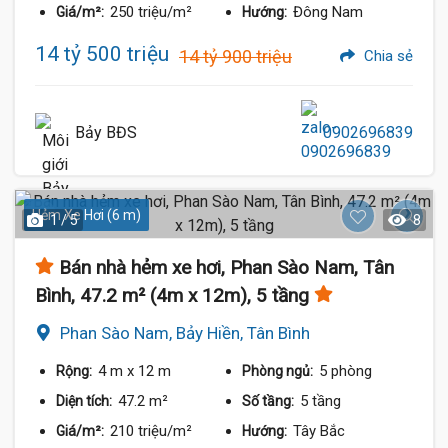
250 triệu/m²
Đông Nam
Giá/m²:
Hướng:
14 tỷ 500 triệu
14 tỷ 900 triệu
Chia sẻ
Bảy BĐS
0902696839
Hẻm Xe Hơi (6 m)
1 / 5
8
Bán nhà hẻm xe hơi, Phan Sào Nam, Tân
Bình, 47.2 m² (4m x 12m), 5 tầng
Phan Sào Nam, Bảy Hiền, Tân Bình
4 m
x 12 m
5 phòng
Rộng:
Phòng ngủ:
47.2 m²
5 tầng
Diện tích:
Số tầng:
210 triệu/m²
Tây Bắc
Giá/m²:
Hướng: