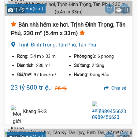
Hẻm Xe Hơi (6 m)
1 / 5
11
Bán nhà hẻm xe hơi, Trịnh Đình Trọng, Tân
Phú, 230 m² (5.4m x 33m)
Trịnh Đình Trọng, Tân Phú, Tân Phú
5.4 m
x 33 m
6 phòng
Rộng:
Phòng ngủ:
230 m²
2 tầng
Diện tích:
Số tầng:
97 triệu/m²
Đông Bắc
Giá/m²:
Hướng:
23 tỷ 800 triệu
26 tỷ
Chia sẻ
Khang BĐS
0989456623
Hẻm Xe Hơi (4 m)