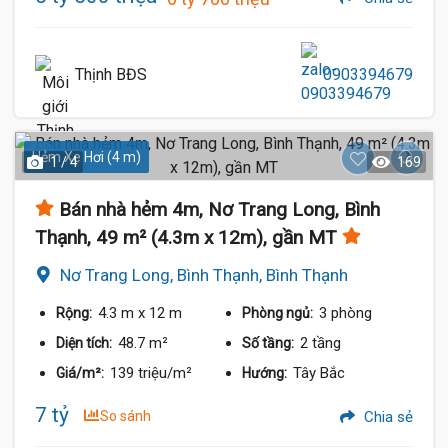
Thịnh BĐS
0903394679
Hẻm Xe Hơi (4 m)
1 / 4
169
Bán nhà hẻm 4m, Nơ Trang Long, Bình
Thạnh, 49 m² (4.3m x 12m), gần MT
Nơ Trang Long, Bình Thạnh, Bình Thạnh
4.3 m
x 12 m
3 phòng
Rộng:
Phòng ngủ:
48.7 m²
2 tầng
Diện tích:
Số tầng:
139 triệu/m²
Tây Bắc
Giá/m²:
Hướng:
7 tỷ
So sánh
Chia sẻ