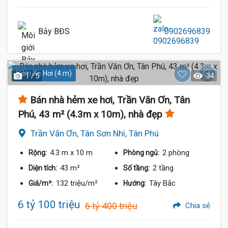
Bảy BĐS
0902696839
Hẻm Xe Hơi (4 m)
1 / 5
34
Bán nhà hẻm xe hơi, Trần Văn Ơn, Tân
Phú, 43 m² (4.3m x 10m), nhà đẹp
Trần Văn Ơn, Tân Sơn Nhì, Tân Phú
4.3 m
x 10 m
2 phòng
Rộng:
Phòng ngủ:
43 m²
2 tầng
Diện tích:
Số tầng:
132 triệu/m²
Tây Bắc
Giá/m²:
Hướng:
6 tỷ 100 triệu
6 tỷ 400 triệu
Chia sẻ