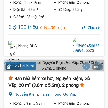
4 m
x 16 m
2 phòng
Rộng:
Phòng ngủ:
62 m²
2 tầng
Diện tích:
Số tầng:
98 triệu/m²
Giá/m²:
6 tỷ 100 triệu
6 tỷ 400 triệu
Chia sẻ
Khang BĐS
0989456623
Hẻm Xe Hơi (4 m)
1 / 7
3
Bán nhà hẻm xe hơi, Nguyễn Kiệm, Gò
Vấp, 20 m² (3.8m x 5.2m), 2 phòng
Nguyễn Kiệm, Hạnh Thông, Gò Vấp
3.8 m
x 5.2 m
2 phòng
Rộng:
Phòng ngủ: