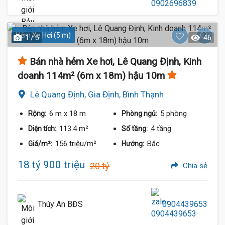
Hẻm Xe Hơi (5 m)
1 / 5
46
Bán nhà hẻm Xe hơi, Lê Quang Định, Kinh
doanh 114m² (6m x 18m) hậu 10m
Lê Quang Định, Gia Định, Bình Thạnh
6 m
x 18 m
5 phòng
Rộng:
Phòng ngủ:
113.4 m²
4 tầng
Diện tích:
Số tầng:
156 triệu/m²
Bắc
Giá/m²:
Hướng:
18 tỷ 900 triệu
20 tỷ
Chia sẻ
Thúy An BĐS
0904439653