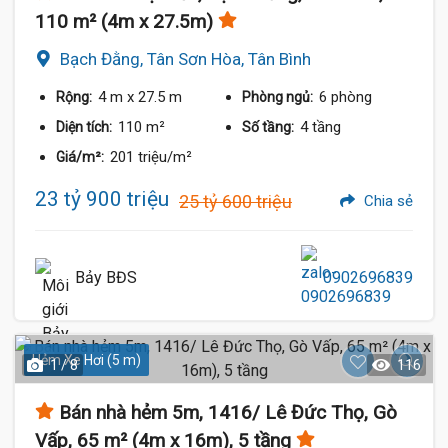
110 m² (4m x 27.5m)
Bạch Đằng, Tân Sơn Hòa, Tân Bình
4 m
x 27.5 m
6 phòng
Rộng:
Phòng ngủ:
110 m²
4 tầng
Diện tích:
Số tầng:
201 triệu/m²
Giá/m²:
23 tỷ 900 triệu
25 tỷ 600 triệu
Chia sẻ
Bảy BĐS
0902696839
Hẻm Xe Hơi (5 m)
1 / 8
116
Bán nhà hẻm 5m, 1416/ Lê Đức Thọ, Gò
Vấp, 65 m² (4m x 16m), 5 tầng