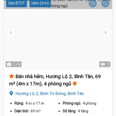
Sàn BTCT
Hẻm (3 m)
1 / 6
1
Bán nhà hẻm, Hương Lộ 2, Bình Tân, 69
m² (4m x 17m), 4 phòng ngủ
Hương Lộ 2, Bình Trị Đông, Bình Tân
4 m
x 17 m
4 phòng
Rộng:
Phòng ngủ:
69 m²
4 tầng
Diện tích:
Số tầng: