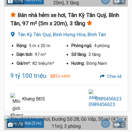
1 / 5
4
Bán nhà hẻm xe hơi, Tân Kỳ Tân Quý, Bình
Tân, 97 m² (5m x 20m), 3 tầng
Tân Kỳ Tân Quý, Bình Hưng Hòa, Bình Tân
5 m
x 20 m
4 phòng
Rộng:
Phòng ngủ:
97 m²
3 tầng
Diện tích:
Số tầng:
82 triệu/m²
Đông Nam
Giá/m²:
Hướng:
9 tỷ 100 triệu
So sánh
Chia sẻ
Khang BĐS
0989456623
Hẻm Xe Hơi (5 m)
1 / 5
2