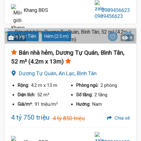
Khang BĐS
0989456623
Gần Mặt Tiền
Hẻm (2.5 m)
1 / 5
8
Bán nhà hẻm, Dương Tự Quán, Bình Tân,
52 m² (4.2m x 13m)
Dương Tự Quán, An Lạc, Bình Tân
4.2 m
x 13 m
2 phòng
Rộng:
Phòng ngủ:
52 m²
2 tầng
Diện tích:
Số tầng:
91 triệu/m²
Nam
Giá/m²:
Hướng:
4 tỷ 750 triệu
4 tỷ 850 triệu
Chia sẻ