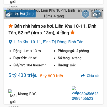
Hẻm Xe Hơi (5 m)
1 / 5
3
Bán nhà hẻm xe hơi, Liên Khu 10-11, Bình
Tân, 52 m² (4m x 13m), 4 tầng
Liên Khu 10-11, Bình Trị Đông, Bình Tân
4 m
x 13 m
4 phòng
Rộng:
Phòng ngủ:
52 m²
4 tầng
Diện tích:
Số tầng:
104 triệu/m²
Bắc
Giá/m²:
Hướng:
5 tỷ 400 triệu
5 tỷ 600 triệu
Chia sẻ
Khang BĐS
0989456623