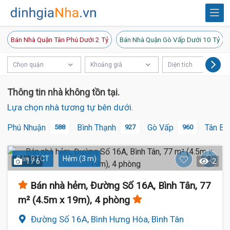
Bán Nhà Quận Tân Phú Dưới 2 Tỷ
Bán Nhà Quận Gò Vấp Dưới 10 Tỷ
Chọn quận
Khoảng giá
Diện tích
Thông tin nhà không tồn tại.
Lựa chọn nhà tương tự bên dưới.
Phú Nhuận
Bình Thạnh
Gò Vấp
Tân Bì
588
927
960
Sàn BTCT
Hẻm (3 m)
1 / 6
2
Bán nhà hẻm, Đường Số 16A, Bình Tân, 77
m² (4.5m x 19m), 4 phòng
Đường Số 16A, Bình Hưng Hòa, Bình Tân