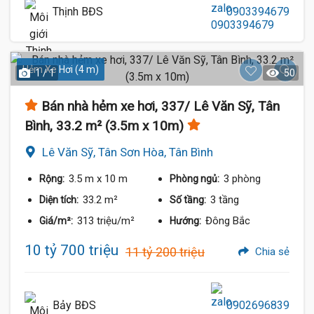
Thịnh BĐS
0903394679
Hẻm Xe Hơi (4 m)
1 / 1
50
Bán nhà hẻm xe hơi, 337/ Lê Văn Sỹ, Tân
Bình, 33.2 m² (3.5m x 10m)
Lê Văn Sỹ, Tân Sơn Hòa, Tân Bình
3.5 m
x 10 m
3 phòng
Rộng:
Phòng ngủ:
33.2 m²
3 tầng
Diện tích:
Số tầng:
313 triệu/m²
Đông Bắc
Giá/m²:
Hướng:
10 tỷ 700 triệu
11 tỷ 200 triệu
Chia sẻ
Bảy BĐS
0902696839