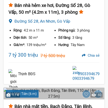
Bán nhà hẻm xe hơi, Đường Số 28, Gò
Vấp, 50 m² (4.2m x 11m), 3 phòng
Đường Số 28, An Nhơn, Gò Vấp
4.2 m
x 11 m
3 phòng
Rộng:
Phòng ngủ:
50 m²
3 tầng
Diện tích:
Số tầng:
139 triệu/m²
Tây Nam
Giá/m²:
Hướng:
7 tỷ 300 triệu
7 tỷ 500 triệu
Chia sẻ
Thịnh BĐS
0903394679
Nhà Mặt Tiền (6 m)
1 / 4
10
Bán nhà mặt tiền, Bạch Đằng, Tân Bình,