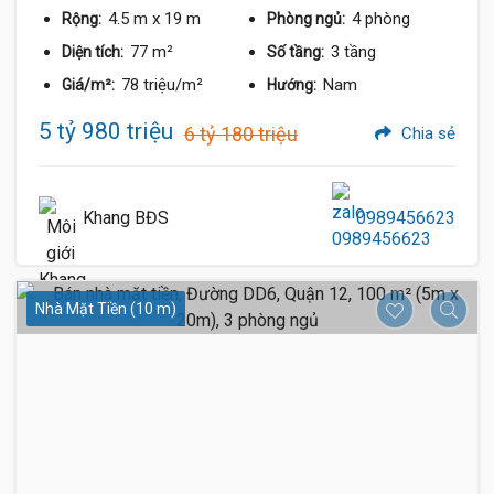
4.5 m
x 19 m
4 phòng
Rộng:
Phòng ngủ:
77 m²
3 tầng
Diện tích:
Số tầng:
78 triệu/m²
Nam
Giá/m²:
Hướng:
5 tỷ 980 triệu
6 tỷ 180 triệu
Chia sẻ
Khang BĐS
0989456623
Nhà Mặt Tiền (10 m)