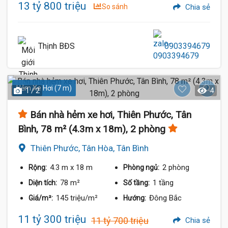
13 tỷ 800 triệu
So sánh
Chia sẻ
Thịnh BĐS
0903394679
Hẻm Xe Hơi (7 m)
1 / 2
4
Bán nhà hẻm xe hơi, Thiên Phước, Tân
Bình, 78 m² (4.3m x 18m), 2 phòng
Thiên Phước, Tân Hòa, Tân Bình
4.3 m
x 18 m
2 phòng
Rộng:
Phòng ngủ:
78 m²
1 tầng
Diện tích:
Số tầng:
145 triệu/m²
Đông Bắc
Giá/m²:
Hướng:
11 tỷ 300 triệu
11 tỷ 700 triệu
Chia sẻ