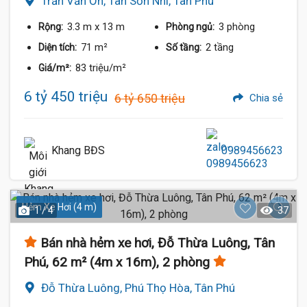
Trần Văn Ơn, Tân Sơn Nhì, Tân Phú
3.3 m
x 13 m
3 phòng
Rộng:
Phòng ngủ:
71 m²
2 tầng
Diện tích:
Số tầng:
83 triệu/m²
Giá/m²:
6 tỷ 450 triệu
6 tỷ 650 triệu
Chia sẻ
Khang BĐS
0989456623
Hẻm Xe Hơi (4 m)
1 / 4
37
Bán nhà hẻm xe hơi, Đỗ Thừa Luông, Tân
Phú, 62 m² (4m x 16m), 2 phòng
Đỗ Thừa Luông, Phú Thọ Hòa, Tân Phú