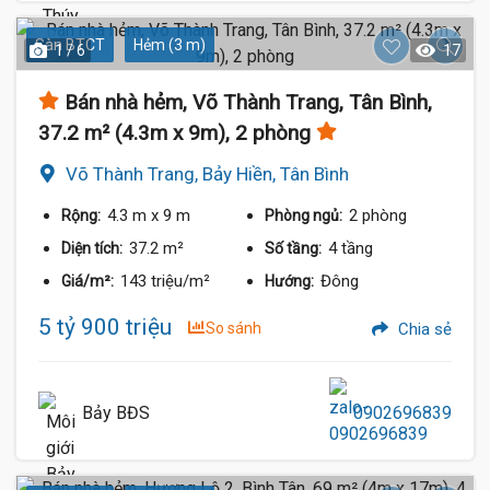
Sàn BTCT
Hẻm (3 m)
1 / 6
17
Bán nhà hẻm, Võ Thành Trang, Tân Bình,
37.2 m² (4.3m x 9m), 2 phòng
Võ Thành Trang, Bảy Hiền, Tân Bình
4.3 m
x 9 m
2 phòng
Rộng:
Phòng ngủ:
37.2 m²
4 tầng
Diện tích:
Số tầng:
143 triệu/m²
Đông
Giá/m²:
Hướng:
5 tỷ 900 triệu
So sánh
Chia sẻ
Bảy BĐS
0902696839