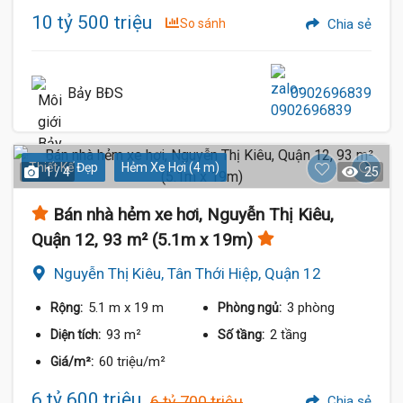
10 tỷ 500 triệu
So sánh
Chia sẻ
Bảy BĐS
0902696839
Thiết Kế Đẹp
Hẻm Xe Hơi (4 m)
1 / 4
25
Bán nhà hẻm xe hơi, Nguyễn Thị Kiêu,
Quận 12, 93 m² (5.1m x 19m)
Nguyễn Thị Kiêu, Tân Thới Hiệp, Quận 12
5.1 m
x 19 m
3 phòng
Rộng:
Phòng ngủ:
93 m²
2 tầng
Diện tích:
Số tầng:
60 triệu/m²
Giá/m²:
6 tỷ 600 triệu
6 tỷ 700 triệu
Chia sẻ