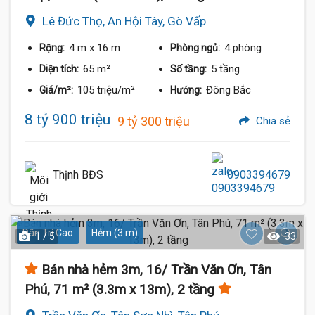
Lê Đức Thọ, An Hội Tây, Gò Vấp
4 m
x 16 m
4 phòng
Rộng:
Phòng ngủ:
65 m²
5 tầng
Diện tích:
Số tầng:
105 triệu/m²
Đông Bắc
Giá/m²:
Hướng:
8 tỷ 900 triệu
9 tỷ 300 triệu
Chia sẻ
Thịnh BĐS
0903394679
Dân Trí Cao
Hẻm (3 m)
1 / 5
33
Bán nhà hẻm 3m, 16/ Trần Văn Ơn, Tân
Phú, 71 m² (3.3m x 13m), 2 tầng