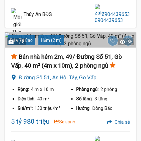
Thúy An BĐS
0904439653
Dân Trí Cao
Hẻm (2 m)
1 / 8
65
Bán nhà hẻm 2m, 49/ Đường Số 51, Gò
Vấp, 40 m² (4m x 10m), 2 phòng ngủ
Đường Số 51, An Hội Tây, Gò Vấp
4 m
x 10 m
2 phòng
Rộng:
Phòng ngủ:
40 m²
3 tầng
Diện tích:
Số tầng:
130 triệu/m²
Đông Bắc
Giá/m²:
Hướng:
5 tỷ 980 triệu
So sánh
Chia sẻ