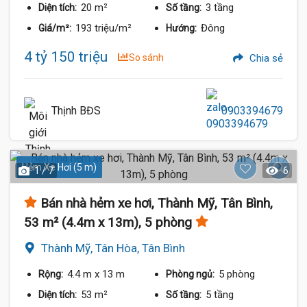
20 m²
3 tầng
Diện tích:
Số tầng:
193 triệu/m²
Đông
Giá/m²:
Hướng:
4 tỷ 150 triệu
So sánh
Chia sẻ
Thịnh BĐS
0903394679
Hẻm Xe Hơi (5 m)
1 / 7
6
Bán nhà hẻm xe hơi, Thành Mỹ, Tân Bình,
53 m² (4.4m x 13m), 5 phòng
Thành Mỹ, Tân Hòa, Tân Bình
4.4 m
x 13 m
5 phòng
Rộng:
Phòng ngủ:
53 m²
5 tầng
Diện tích:
Số tầng: