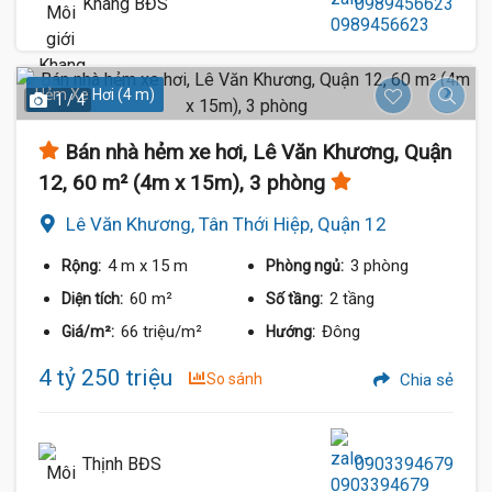
Khang BĐS
0989456623
Hẻm Xe Hơi (4 m)
1 / 4
Bán nhà hẻm xe hơi, Lê Văn Khương, Quận
12, 60 m² (4m x 15m), 3 phòng
Lê Văn Khương, Tân Thới Hiệp, Quận 12
4 m
x 15 m
3 phòng
Rộng:
Phòng ngủ:
60 m²
2 tầng
Diện tích:
Số tầng:
66 triệu/m²
Đông
Giá/m²:
Hướng:
4 tỷ 250 triệu
So sánh
Chia sẻ
Thịnh BĐS
0903394679