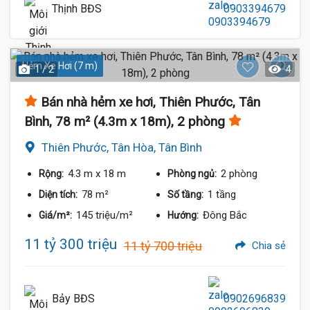
Thịnh BĐS
0903394679
Hẻm Xe Hơi (7 m)
1 / 2
4
Bán nhà hẻm xe hơi, Thiên Phước, Tân
Bình, 78 m² (4.3m x 18m), 2 phòng
Thiên Phước, Tân Hòa, Tân Bình
4.3 m
x 18 m
2 phòng
Rộng:
Phòng ngủ:
78 m²
1 tầng
Diện tích:
Số tầng:
145 triệu/m²
Đông Bắc
Giá/m²:
Hướng:
11 tỷ 300 triệu
11 tỷ 700 triệu
Chia sẻ
Bảy BĐS
0902696839