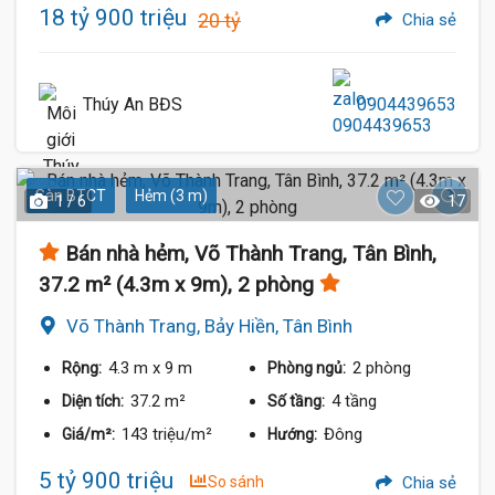
18 tỷ 900 triệu
20 tỷ
Chia sẻ
Thúy An BĐS
0904439653
Sàn BTCT
Hẻm (3 m)
1 / 6
17
Bán nhà hẻm, Võ Thành Trang, Tân Bình,
37.2 m² (4.3m x 9m), 2 phòng
Võ Thành Trang, Bảy Hiền, Tân Bình
4.3 m
x 9 m
2 phòng
Rộng:
Phòng ngủ:
37.2 m²
4 tầng
Diện tích:
Số tầng:
143 triệu/m²
Đông
Giá/m²:
Hướng:
5 tỷ 900 triệu
So sánh
Chia sẻ