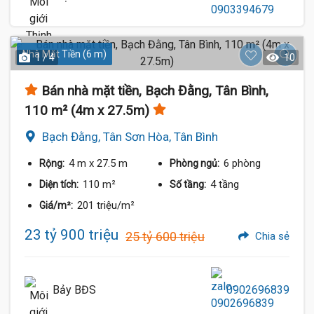
Nhà Mặt Tiền (6 m)
1 / 4
10
Bán nhà mặt tiền, Bạch Đằng, Tân Bình,
110 m² (4m x 27.5m)
Bạch Đằng, Tân Sơn Hòa, Tân Bình
4 m
x 27.5 m
6 phòng
Rộng:
Phòng ngủ:
110 m²
4 tầng
Diện tích:
Số tầng:
201 triệu/m²
Giá/m²:
23 tỷ 900 triệu
25 tỷ 600 triệu
Chia sẻ
Bảy BĐS
0902696839