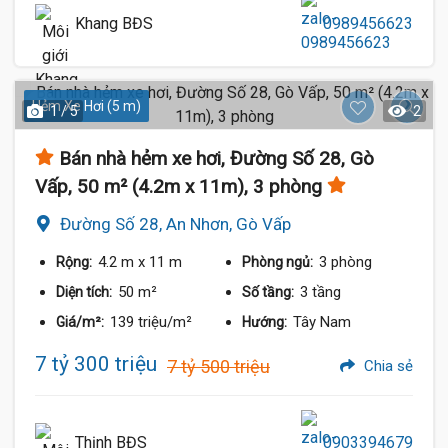
Khang BĐS
0989456623
Hẻm Xe Hơi (5 m)
1 / 5
2
Bán nhà hẻm xe hơi, Đường Số 28, Gò
Vấp, 50 m² (4.2m x 11m), 3 phòng
Đường Số 28, An Nhơn, Gò Vấp
4.2 m
x 11 m
3 phòng
Rộng:
Phòng ngủ:
50 m²
3 tầng
Diện tích:
Số tầng:
139 triệu/m²
Tây Nam
Giá/m²:
Hướng:
7 tỷ 300 triệu
7 tỷ 500 triệu
Chia sẻ
Thịnh BĐS
0903394679