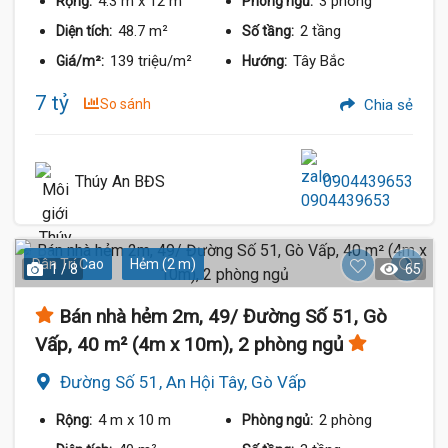
4.3 m
x 12 m
3 phòng
Rộng:
Phòng ngủ:
48.7 m²
2 tầng
Diện tích:
Số tầng:
139 triệu/m²
Tây Bắc
Giá/m²:
Hướng:
7 tỷ
So sánh
Chia sẻ
Thúy An BĐS
0904439653
Dân Trí Cao
Hẻm (2 m)
1 / 8
65
Bán nhà hẻm 2m, 49/ Đường Số 51, Gò
Vấp, 40 m² (4m x 10m), 2 phòng ngủ
Đường Số 51, An Hội Tây, Gò Vấp
4 m
x 10 m
2 phòng
Rộng:
Phòng ngủ: