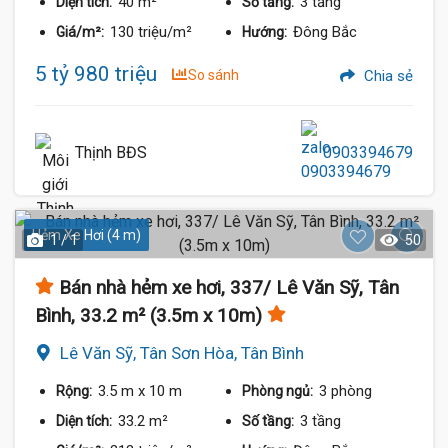
40 m²
3 tầng
Diện tích:
Số tầng:
130 triệu/m²
Đông Bắc
Giá/m²:
Hướng:
5 tỷ 980 triệu
So sánh
Chia sẻ
Thịnh BĐS
0903394679
Hẻm Xe Hơi (4 m)
1 / 1
50
Bán nhà hẻm xe hơi, 337/ Lê Văn Sỹ, Tân
Bình, 33.2 m² (3.5m x 10m)
Lê Văn Sỹ, Tân Sơn Hòa, Tân Bình
3.5 m
x 10 m
3 phòng
Rộng:
Phòng ngủ:
33.2 m²
3 tầng
Diện tích:
Số tầng: