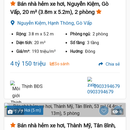
Bán nhà hẻm xe hơi, Nguyễn Kiệm, Gò
Vấp, 20 m² (3.8m x 5.2m), 2 phòng
Nguyễn Kiệm, Hạnh Thông, Gò Vấp
3.8 m
x 5.2 m
2 phòng
Rộng:
Phòng ngủ:
20 m²
3 tầng
Diện tích:
Số tầng:
193 triệu/m²
Đông
Giá/m²:
Hướng:
4 tỷ 150 triệu
So sánh
Chia sẻ
Thịnh BĐS
0903394679
Hẻm Xe Hơi (5 m)
1 / 7
6
Bán nhà hẻm xe hơi, Thành Mỹ, Tân Bình,