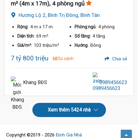
m² (4m x 17m), 4 phòng ngủ
Hương Lộ 2, Bình Trị Đông, Bình Tân
4 m
x 17 m
4 phòng
Rộng:
Phòng ngủ:
69 m²
4 tầng
Diện tích:
Số tầng:
103 triệu/m²
Đông
Giá/m²:
Hướng:
7 tỷ 800 triệu
So sánh
Chia sẻ
Khang BĐS
0989456623
Xem thêm 5424 nhà
Copyright ©2019 - 2026
Định Giá Nhà