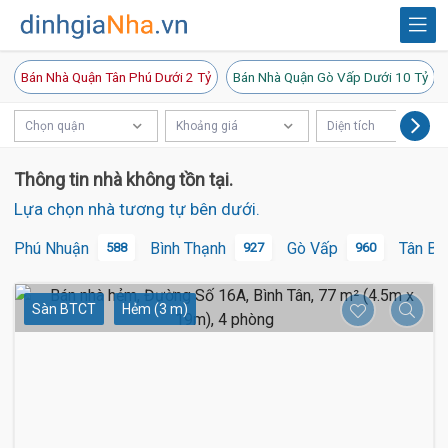
Bán Nhà Quận Tân Phú Dưới 2 Tỷ
Bán Nhà Quận Gò Vấp Dưới 10 Tỷ
Chọn quận
Khoảng giá
Diện tích
Thông tin nhà không tồn tại.
Lựa chọn nhà tương tự bên dưới.
Phú Nhuận
Bình Thạnh
Gò Vấp
Tân Bì
588
927
960
Sàn BTCT
Hẻm (3 m)