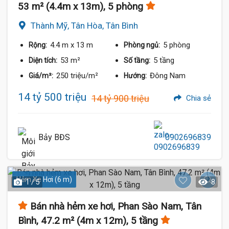
53 m² (4.4m x 13m), 5 phòng
Thành Mỹ, Tân Hòa, Tân Bình
4.4 m
x 13 m
5 phòng
Rộng:
Phòng ngủ:
53 m²
5 tầng
Diện tích:
Số tầng:
250 triệu/m²
Đông Nam
Giá/m²:
Hướng:
14 tỷ 500 triệu
14 tỷ 900 triệu
Chia sẻ
Bảy BĐS
0902696839
Hẻm Xe Hơi (6 m)
1 / 5
8
Bán nhà hẻm xe hơi, Phan Sào Nam, Tân
Bình, 47.2 m² (4m x 12m), 5 tầng