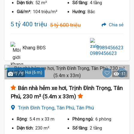
52 m²
4 tầng
Diện tích:
Số tầng:
104 triệu/m²
Bắc
Giá/m²:
Hướng:
5 tỷ 400 triệu
5 tỷ 600 triệu
Chia sẻ
Khang BĐS
0989456623
Hẻm Xe Hơi (6 m)
1 / 5
11
Bán nhà hẻm xe hơi, Trịnh Đình Trọng, Tân
Phú, 230 m² (5.4m x 33m)
Trịnh Đình Trọng, Tân Phú, Tân Phú
5.4 m
x 33 m
6 phòng
Rộng:
Phòng ngủ:
230 m²
2 tầng
Diện tích:
Số tầng: