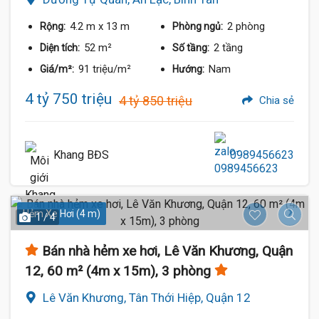
4.2 m
x 13 m
2 phòng
Rộng:
Phòng ngủ:
52 m²
2 tầng
Diện tích:
Số tầng:
91 triệu/m²
Nam
Giá/m²:
Hướng:
4 tỷ 750 triệu
4 tỷ 850 triệu
Chia sẻ
Khang BĐS
0989456623
Hẻm Xe Hơi (4 m)
1 / 4
Bán nhà hẻm xe hơi, Lê Văn Khương, Quận
12, 60 m² (4m x 15m), 3 phòng
Lê Văn Khương, Tân Thới Hiệp, Quận 12