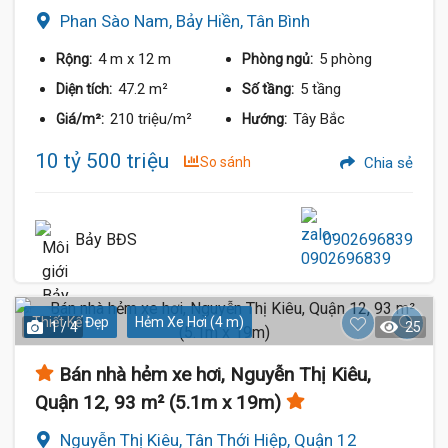
Phan Sào Nam, Bảy Hiền, Tân Bình
4 m
x 12 m
5 phòng
Rộng:
Phòng ngủ:
47.2 m²
5 tầng
Diện tích:
Số tầng:
210 triệu/m²
Tây Bắc
Giá/m²:
Hướng:
10 tỷ 500 triệu
So sánh
Chia sẻ
Bảy BĐS
0902696839
Thiết Kế Đẹp
Hẻm Xe Hơi (4 m)
1 / 4
25
Bán nhà hẻm xe hơi, Nguyễn Thị Kiêu,
Quận 12, 93 m² (5.1m x 19m)
Nguyễn Thị Kiêu, Tân Thới Hiệp, Quận 12