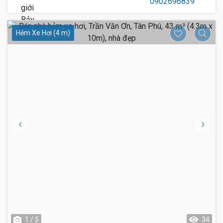
Hẻm Xe Hơi (4 m)
1 / 5
34