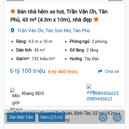
Bán nhà hẻm xe hơi, Trần Văn Ơn, Tân
Phú, 43 m² (4.3m x 10m), nhà đẹp
Trần Văn Ơn, Tân Sơn Nhì, Tân Phú
4.3 m
x 10 m
2 phòng
Rộng:
Phòng ngủ:
43 m²
2 tầng
Diện tích:
Số tầng:
132 triệu/m²
Tây Bắc
Giá/m²:
Hướng:
6 tỷ 100 triệu
6 tỷ 400 triệu
Chia sẻ
Khang BĐS
0989456623
Gần Mặt Tiền
Hẻm (2.5 m)