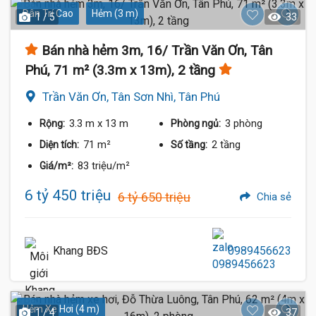
Dân Trí Cao
Hẻm (3 m)
1 / 5
33
Bán nhà hẻm 3m, 16/ Trần Văn Ơn, Tân
Phú, 71 m² (3.3m x 13m), 2 tầng
Trần Văn Ơn, Tân Sơn Nhì, Tân Phú
3.3 m
x 13 m
3 phòng
Rộng:
Phòng ngủ:
71 m²
2 tầng
Diện tích:
Số tầng:
83 triệu/m²
Giá/m²:
6 tỷ 450 triệu
6 tỷ 650 triệu
Chia sẻ
Khang BĐS
0989456623
Hẻm Xe Hơi (4 m)
1 / 4
37