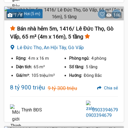
Hẻm Xe Hơi (5 m)
1 / 8
116
Bán nhà hẻm 5m, 1416/ Lê Đức Thọ, Gò
Vấp, 65 m² (4m x 16m), 5 tầng
Lê Đức Thọ, An Hội Tây, Gò Vấp
4 m
x 16 m
4 phòng
Rộng:
Phòng ngủ:
65 m²
5 tầng
Diện tích:
Số tầng:
105 triệu/m²
Đông Bắc
Giá/m²:
Hướng:
8 tỷ 900 triệu
9 tỷ 300 triệu
Chia sẻ
Thịnh BĐS
0903394679