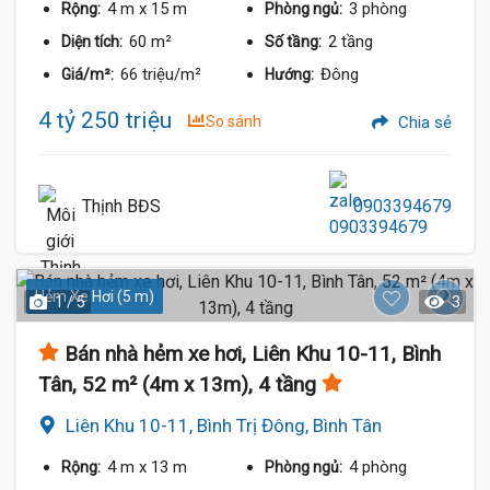
4 m
x 15 m
3 phòng
Rộng:
Phòng ngủ:
60 m²
2 tầng
Diện tích:
Số tầng:
66 triệu/m²
Đông
Giá/m²:
Hướng:
4 tỷ 250 triệu
So sánh
Chia sẻ
Thịnh BĐS
0903394679
Hẻm Xe Hơi (5 m)
1 / 5
3
Bán nhà hẻm xe hơi, Liên Khu 10-11, Bình
Tân, 52 m² (4m x 13m), 4 tầng
Liên Khu 10-11, Bình Trị Đông, Bình Tân
4 m
x 13 m
4 phòng
Rộng:
Phòng ngủ: