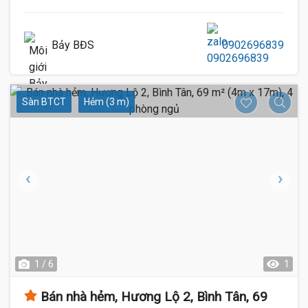
Bảy BĐS
0902696839
Sàn BTCT
Hẻm (3 m)
1 / 6
1
Bán nhà hẻm, Hương Lộ 2, Bình Tân, 69