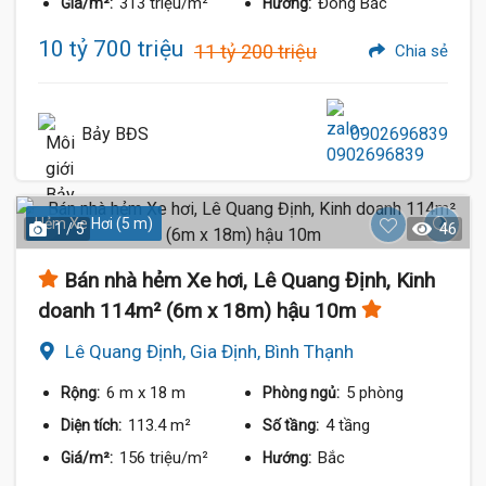
313 triệu/m²
Đông Bắc
Giá/m²:
Hướng:
10 tỷ 700 triệu
11 tỷ 200 triệu
Chia sẻ
Bảy BĐS
0902696839
Hẻm Xe Hơi (5 m)
1 / 5
46
Bán nhà hẻm Xe hơi, Lê Quang Định, Kinh
doanh 114m² (6m x 18m) hậu 10m
Lê Quang Định, Gia Định, Bình Thạnh
6 m
x 18 m
5 phòng
Rộng:
Phòng ngủ:
113.4 m²
4 tầng
Diện tích:
Số tầng:
156 triệu/m²
Bắc
Giá/m²:
Hướng: