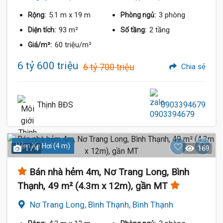
5.1 m
x 19 m
3 phòng
Rộng:
Phòng ngủ:
93 m²
2 tầng
Diện tích:
Số tầng:
60 triệu/m²
Giá/m²:
6 tỷ 600 triệu
6 tỷ 700 triệu
Chia sẻ
Thịnh BĐS
0903394679
Hẻm Xe Hơi (4 m)
1 / 4
169
Bán nhà hẻm 4m, Nơ Trang Long, Bình
Thạnh, 49 m² (4.3m x 12m), gần MT
Nơ Trang Long, Bình Thạnh, Bình Thạnh