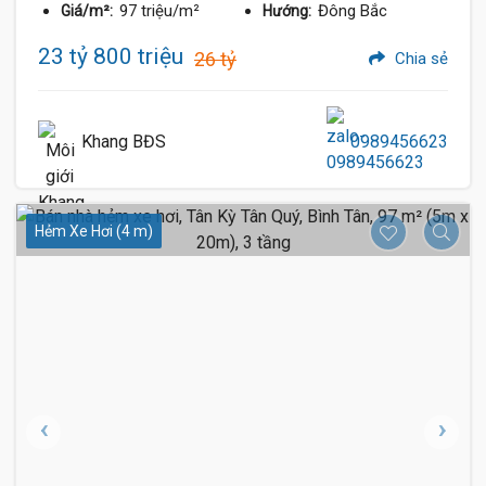
97 triệu/m²
Đông Bắc
Giá/m²:
Hướng:
23 tỷ 800 triệu
26 tỷ
Chia sẻ
Khang BĐS
0989456623
Hẻm Xe Hơi (4 m)