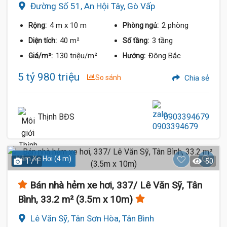
Đường Số 51, An Hội Tây, Gò Vấp
4 m
x 10 m
2 phòng
Rộng:
Phòng ngủ:
40 m²
3 tầng
Diện tích:
Số tầng:
130 triệu/m²
Đông Bắc
Giá/m²:
Hướng:
5 tỷ 980 triệu
So sánh
Chia sẻ
Thịnh BĐS
0903394679
Hẻm Xe Hơi (4 m)
1 / 1
50
Bán nhà hẻm xe hơi, 337/ Lê Văn Sỹ, Tân
Bình, 33.2 m² (3.5m x 10m)
Lê Văn Sỹ, Tân Sơn Hòa, Tân Bình