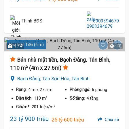
Thịnh BĐS
0903394679
Nhà Mặt Tiền (6 m)
1 / 4
10
Bán nhà mặt tiền, Bạch Đằng, Tân Bình,
110 m² (4m x 27.5m)
Bạch Đằng, Tân Sơn Hòa, Tân Bình
4 m
x 27.5 m
6 phòng
Rộng:
Phòng ngủ:
110 m²
4 tầng
Diện tích:
Số tầng:
201 triệu/m²
Giá/m²:
23 tỷ 900 triệu
25 tỷ 600 triệu
Chia sẻ