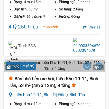
4 m
x 15 m
3 phòng
Rộng:
Phòng ngủ:
60 m²
2 tầng
Diện tích:
Số tầng:
66 triệu/m²
Đông
Giá/m²:
Hướng:
4 tỷ 250 triệu
So sánh
Chia sẻ
Thịnh BĐS
0903394679
Hẻm Xe Hơi (5 m)
1 / 5
3
Bán nhà hẻm xe hơi, Liên Khu 10-11, Bình
Tân, 52 m² (4m x 13m), 4 tầng
Liên Khu 10-11, Bình Trị Đông, Bình Tân
4 m
x 13 m
4 phòng
Rộng:
Phòng ngủ: