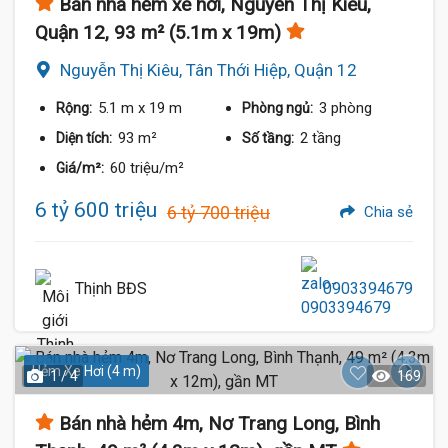
Bán nhà hẻm xe hơi, Nguyễn Thị Kiêu,
Quận 12, 93 m² (5.1m x 19m)
Nguyễn Thị Kiêu, Tân Thới Hiệp, Quận 12
5.1 m
x 19 m
3 phòng
Rộng:
Phòng ngủ:
93 m²
2 tầng
Diện tích:
Số tầng:
60 triệu/m²
Giá/m²:
6 tỷ 600 triệu
6 tỷ 700 triệu
Chia sẻ
Thịnh BĐS
0903394679
Hẻm Xe Hơi (4 m)
1 / 4
169
Bán nhà hẻm 4m, Nơ Trang Long, Bình