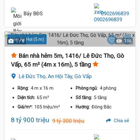
Bảy BĐS
0902696839
Hẻm Xe Hơi (5 m)
1 / 8
116
Bán nhà hẻm 5m, 1416/ Lê Đức Thọ, Gò
Vấp, 65 m² (4m x 16m), 5 tầng
Lê Đức Thọ, An Hội Tây, Gò Vấp
4 m
x 16 m
4 phòng
Rộng:
Phòng ngủ:
65 m²
5 tầng
Diện tích:
Số tầng:
105 triệu/m²
Đông Bắc
Giá/m²:
Hướng:
8 tỷ 900 triệu
9 tỷ 300 triệu
Chia sẻ