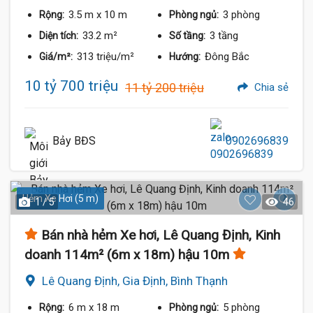
3.5 m
x 10 m
3 phòng
Rộng:
Phòng ngủ:
33.2 m²
3 tầng
Diện tích:
Số tầng:
313 triệu/m²
Đông Bắc
Giá/m²:
Hướng:
10 tỷ 700 triệu
11 tỷ 200 triệu
Chia sẻ
Bảy BĐS
0902696839
Hẻm Xe Hơi (5 m)
1 / 5
46
Bán nhà hẻm Xe hơi, Lê Quang Định, Kinh
doanh 114m² (6m x 18m) hậu 10m
Lê Quang Định, Gia Định, Bình Thạnh
6 m
x 18 m
5 phòng
Rộng:
Phòng ngủ: