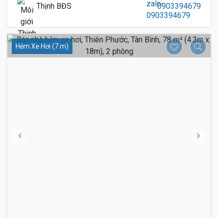
Thịnh BĐS
0903394679
Hẻm Xe Hơi (7 m)