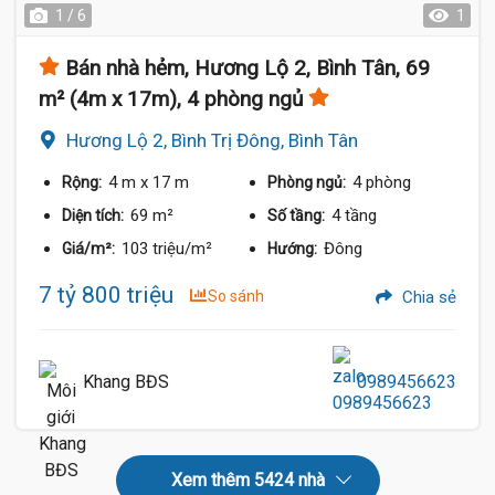
1 / 6
1
Bán nhà hẻm, Hương Lộ 2, Bình Tân, 69
m² (4m x 17m), 4 phòng ngủ
Hương Lộ 2, Bình Trị Đông, Bình Tân
4 m
x 17 m
4 phòng
Rộng:
Phòng ngủ:
69 m²
4 tầng
Diện tích:
Số tầng:
103 triệu/m²
Đông
Giá/m²:
Hướng:
7 tỷ 800 triệu
So sánh
Chia sẻ
Khang BĐS
0989456623
Xem thêm 5424 nhà