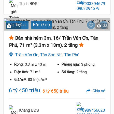
Thịnh BĐS
0903394679
Dân Trí Cao
Hẻm (3 m)
1 / 5
33
Bán nhà hẻm 3m, 16/ Trần Văn Ơn, Tân
Phú, 71 m² (3.3m x 13m), 2 tầng
Trần Văn Ơn, Tân Sơn Nhì, Tân Phú
3.3 m
x 13 m
3 phòng
Rộng:
Phòng ngủ:
71 m²
2 tầng
Diện tích:
Số tầng:
83 triệu/m²
Giá/m²:
6 tỷ 450 triệu
6 tỷ 650 triệu
Chia sẻ
Khang BĐS
0989456623