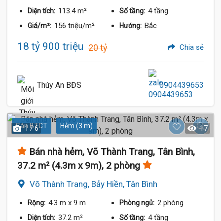
113.4 m²
4 tầng
Diện tích:
Số tầng:
156 triệu/m²
Bắc
Giá/m²:
Hướng:
18 tỷ 900 triệu
20 tỷ
Chia sẻ
Thúy An BĐS
0904439653
Sàn BTCT
Hẻm (3 m)
1 / 6
17
Bán nhà hẻm, Võ Thành Trang, Tân Bình,
37.2 m² (4.3m x 9m), 2 phòng
Võ Thành Trang, Bảy Hiền, Tân Bình
4.3 m
x 9 m
2 phòng
Rộng:
Phòng ngủ:
37.2 m²
4 tầng
Diện tích:
Số tầng: