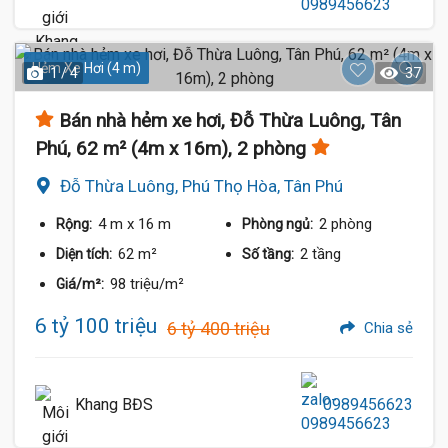
Hẻm Xe Hơi (4 m)
1 / 4
37
Bán nhà hẻm xe hơi, Đỗ Thừa Luông, Tân
Phú, 62 m² (4m x 16m), 2 phòng
Đỗ Thừa Luông, Phú Thọ Hòa, Tân Phú
4 m
x 16 m
2 phòng
Rộng:
Phòng ngủ:
62 m²
2 tầng
Diện tích:
Số tầng:
98 triệu/m²
Giá/m²:
6 tỷ 100 triệu
6 tỷ 400 triệu
Chia sẻ
Khang BĐS
0989456623