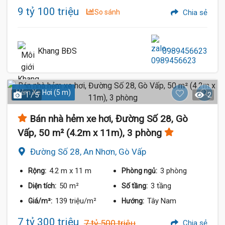
9 tỷ 100 triệu
So sánh
Chia sẻ
Khang BĐS
0989456623
Hẻm Xe Hơi (5 m)
1 / 5
2
Bán nhà hẻm xe hơi, Đường Số 28, Gò
Vấp, 50 m² (4.2m x 11m), 3 phòng
Đường Số 28, An Nhơn, Gò Vấp
4.2 m
x 11 m
3 phòng
Rộng:
Phòng ngủ:
50 m²
3 tầng
Diện tích:
Số tầng:
139 triệu/m²
Tây Nam
Giá/m²:
Hướng:
7 tỷ 300 triệu
7 tỷ 500 triệu
Chia sẻ