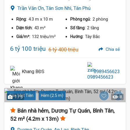
Trần Văn Ơn, Tân Sơn Nhì, Tân Phú
4.3 m
x 10 m
2 phòng
Rộng:
Phòng ngủ:
43 m²
2 tầng
Diện tích:
Số tầng:
132 triệu/m²
Tây Bắc
Giá/m²:
Hướng:
6 tỷ 100 triệu
6 tỷ 400 triệu
Chia sẻ
Khang BĐS
0989456623
Gần Mặt Tiền
Hẻm (2.5 m)
1 / 5
8
Bán nhà hẻm, Dương Tự Quán, Bình Tân,
52 m² (4.2m x 13m)
Dương Tự Quán, An Lạc, Bình Tân