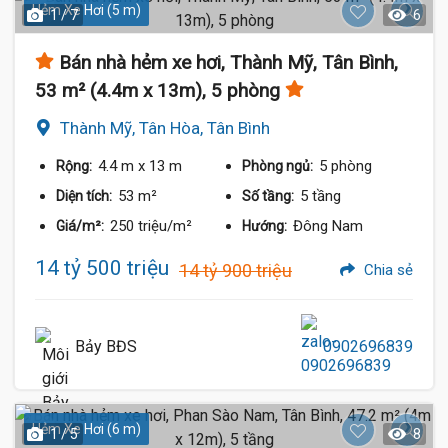
Hẻm Xe Hơi (5 m)
1 / 7
6
Bán nhà hẻm xe hơi, Thành Mỹ, Tân Bình,
53 m² (4.4m x 13m), 5 phòng
Thành Mỹ, Tân Hòa, Tân Bình
4.4 m
x 13 m
5 phòng
Rộng:
Phòng ngủ:
53 m²
5 tầng
Diện tích:
Số tầng:
250 triệu/m²
Đông Nam
Giá/m²:
Hướng:
14 tỷ 500 triệu
14 tỷ 900 triệu
Chia sẻ
Bảy BĐS
0902696839
Hẻm Xe Hơi (6 m)
1 / 5
8