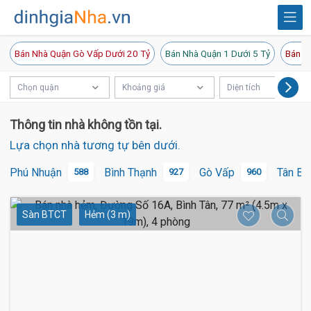
Bán Nhà Quận Gò Vấp Dưới 20 Tỷ
Bán Nhà Quận 1 Dưới 5 Tỷ
Bán N
Chọn quận
Khoảng giá
Diện tích
Thông tin nhà không tồn tại.
Lựa chọn nhà tương tự bên dưới.
Phú Nhuận
Bình Thạnh
Gò Vấp
Tân Bì
588
927
960
Sàn BTCT
Hẻm (3 m)