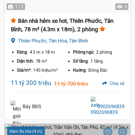
1 / 2
4
Bán nhà hẻm xe hơi, Thiên Phước, Tân
Bình, 78 m² (4.3m x 18m), 2 phòng
Thiên Phước, Tân Hòa, Tân Bình
4.3 m
x 18 m
2 phòng
Rộng:
Phòng ngủ:
78 m²
1 tầng
Diện tích:
Số tầng:
145 triệu/m²
Đông Bắc
Giá/m²:
Hướng:
11 tỷ 300 triệu
11 tỷ 700 triệu
Chia sẻ
Bảy BĐS
0902696839
Hẻm Xe Hơi (4 m)