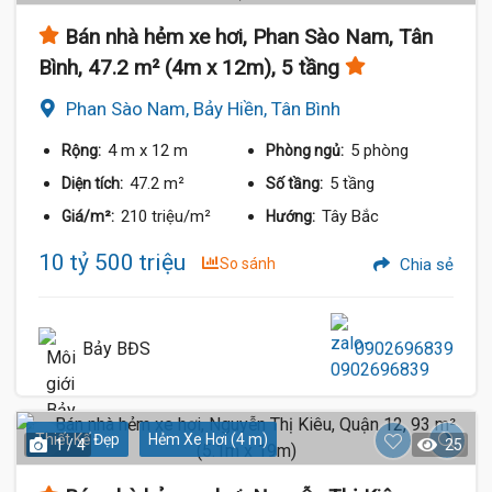
Bán nhà hẻm xe hơi, Phan Sào Nam, Tân
Bình, 47.2 m² (4m x 12m), 5 tầng
Phan Sào Nam, Bảy Hiền, Tân Bình
4 m
x 12 m
5 phòng
Rộng:
Phòng ngủ:
47.2 m²
5 tầng
Diện tích:
Số tầng:
210 triệu/m²
Tây Bắc
Giá/m²:
Hướng:
10 tỷ 500 triệu
So sánh
Chia sẻ
Bảy BĐS
0902696839
Thiết Kế Đẹp
Hẻm Xe Hơi (4 m)
1 / 4
25