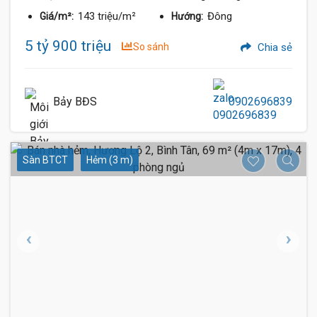
143 triệu/m²
Đông
Giá/m²:
Hướng:
5 tỷ 900 triệu
So sánh
Chia sẻ
Bảy BĐS
0902696839
Sàn BTCT
Hẻm (3 m)