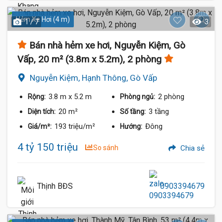
Hẻm Xe Hơi (4 m)
1 / 7
3
Bán nhà hẻm xe hơi, Nguyễn Kiệm, Gò
Vấp, 20 m² (3.8m x 5.2m), 2 phòng
Nguyễn Kiệm, Hạnh Thông, Gò Vấp
3.8 m
x 5.2 m
2 phòng
Rộng:
Phòng ngủ:
20 m²
3 tầng
Diện tích:
Số tầng:
193 triệu/m²
Đông
Giá/m²:
Hướng:
4 tỷ 150 triệu
So sánh
Chia sẻ
Thịnh BĐS
0903394679