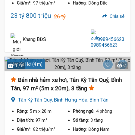
97 triệu/m²
Đông Bắc
Giá/m²:
Hướng:
23 tỷ 800 triệu
26 tỷ
Chia sẻ
Khang BĐS
0989456623
Hẻm Xe Hơi (4 m)
1 / 5
4
Bán nhà hẻm xe hơi, Tân Kỳ Tân Quý, Bình
Tân, 97 m² (5m x 20m), 3 tầng
Tân Kỳ Tân Quý, Bình Hưng Hòa, Bình Tân
5 m
x 20 m
4 phòng
Rộng:
Phòng ngủ:
97 m²
3 tầng
Diện tích:
Số tầng:
82 triệu/m²
Đông Nam
Giá/m²:
Hướng: