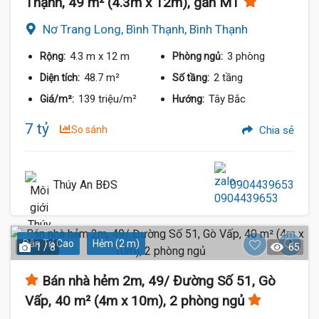
Thạnh, 49 m² (4.3m x 12m), gần MT
Nơ Trang Long, Bình Thạnh, Bình Thạnh
4.3 m
x 12 m
3 phòng
Rộng:
Phòng ngủ:
48.7 m²
2 tầng
Diện tích:
Số tầng:
139 triệu/m²
Tây Bắc
Giá/m²:
Hướng:
7 tỷ
So sánh
Chia sẻ
Thúy An BĐS
0904439653
Dân Trí Cao
Hẻm (2 m)
1 / 8
65
Bán nhà hẻm 2m, 49/ Đường Số 51, Gò
Vấp, 40 m² (4m x 10m), 2 phòng ngủ