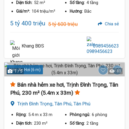
52 m²
4 tầng
Diện tích:
Số tầng:
104 triệu/m²
Bắc
Giá/m²:
Hướng:
5 tỷ 400 triệu
5 tỷ 600 triệu
Chia sẻ
Khang BĐS
0989456623
Hẻm Xe Hơi (6 m)
1 / 5
11
Bán nhà hẻm xe hơi, Trịnh Đình Trọng, Tân
Phú, 230 m² (5.4m x 33m)
Trịnh Đình Trọng, Tân Phú, Tân Phú
5.4 m
x 33 m
6 phòng
Rộng:
Phòng ngủ:
230 m²
2 tầng
Diện tích:
Số tầng: