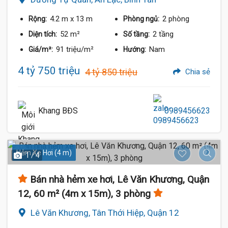
4.2 m
x 13 m
2 phòng
Rộng:
Phòng ngủ:
52 m²
2 tầng
Diện tích:
Số tầng:
91 triệu/m²
Nam
Giá/m²:
Hướng:
4 tỷ 750 triệu
4 tỷ 850 triệu
Chia sẻ
Khang BĐS
0989456623
Hẻm Xe Hơi (4 m)
1 / 4
Bán nhà hẻm xe hơi, Lê Văn Khương, Quận
12, 60 m² (4m x 15m), 3 phòng
Lê Văn Khương, Tân Thới Hiệp, Quận 12