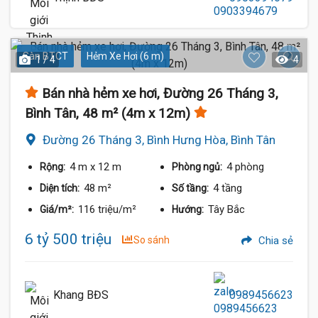
Sàn BTCT
Hẻm Xe Hơi (6 m)
1 / 4
4
Bán nhà hẻm xe hơi, Đường 26 Tháng 3,
Bình Tân, 48 m² (4m x 12m)
Đường 26 Tháng 3, Bình Hưng Hòa, Bình Tân
4 m
x 12 m
4 phòng
Rộng:
Phòng ngủ:
48 m²
4 tầng
Diện tích:
Số tầng:
116 triệu/m²
Tây Bắc
Giá/m²:
Hướng:
6 tỷ 500 triệu
So sánh
Chia sẻ
Khang BĐS
0989456623