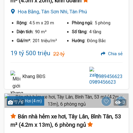
m² (4.5m x 20m), kinh doanh
Hoa Bằng, Tân Sơn Nhì, Tân Phú
4.5 m
x 20 m
5 phòng
Rộng:
Phòng ngủ:
90 m²
4 tầng
Diện tích:
Số tầng:
201 triệu/m²
Đông Bắc
Giá/m²:
Hướng:
19 tỷ 500 triệu
22 tỷ
Chia sẻ
Khang BĐS
0989456623
Hẻm Xe Hơi (4 m)
1 / 6
3
Bán nhà hẻm xe hơi, Tây Lân, Bình Tân, 53
m² (4.2m x 13m), 6 phòng ngủ