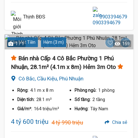
Thịnh BĐS
0903394679
Gần Mặt Tiền
Hẻm (3 m)
1 / 1
159
Bán nhà Cấp 4 Cô Bắc Phường 1 Phú
Nhuận, 28.1m² (4.1m x 8m) Hẻm 3m Oto
Cô Bắc, Cầu Kiệu, Phú Nhuận
4.1 m
x 8 m
1 phòng
Rộng:
Phòng ngủ:
28.1 m²
2 tầng
Diện tích:
Số tầng:
164 triệu/m²
Tây Nam
Giá/m²:
Hướng:
4 tỷ 600 triệu
4 tỷ 990 triệu
Chia sẻ