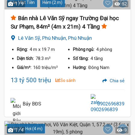
Gần Mặt Tiền
Hẻm (2 m)
1 / 9
52
Bán nhà Lê Văn Sỹ ngay Trường Đại học
Sư Phạm, 84m² (4m x 21m) 4 Tầng
Lê Văn Sỹ, Phú Nhuận, Phú Nhuận
4 m
x 19.7 m
4 phòng
Rộng:
Phòng ngủ:
78.3 m²
4 tầng
Diện tích:
Số tầng:
160 triệu/m²
Đông Nam
Giá/m²:
Hướng:
13 tỷ 500 triệu
So sánh
Chia sẻ
Bảy BĐS
0902696839
Hẻm Xe Hơi (4 m)
1 / 4
9