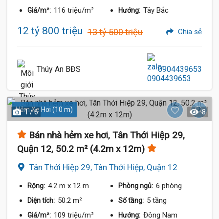
116 triệu/m²
Tây Bắc
Giá/m²:
Hướng:
12 tỷ 800 triệu
13 tỷ 500 triệu
Chia sẻ
Thúy An BĐS
0904439653
4.35 Tỷ
Hẻm Xe Hơi (10 m)
1 / 6
8
Bán nhà hẻm xe hơi, Tân Thới Hiệp 29,
Quận 12, 50.2 m² (4.2m x 12m)
Tân Thới Hiệp 29, Tân Thới Hiệp, Quận 12
4.2 m
x 12 m
6 phòng
Rộng:
Phòng ngủ:
50.2 m²
5 tầng
Diện tích:
Số tầng:
109 triệu/m²
Đông Nam
Giá/m²:
Hướng: