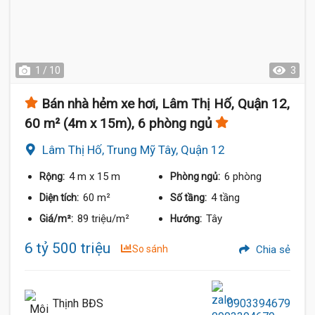
1 / 10
3
Bán nhà hẻm xe hơi, Lâm Thị Hố, Quận 12,
60 m² (4m x 15m), 6 phòng ngủ
Lâm Thị Hố, Trung Mỹ Tây, Quận 12
4 m
x 15 m
6 phòng
Rộng:
Phòng ngủ:
60 m²
4 tầng
Diện tích:
Số tầng:
89 triệu/m²
Tây
Giá/m²:
Hướng:
6 tỷ 500 triệu
So sánh
Chia sẻ
Thịnh BĐS
0903394679