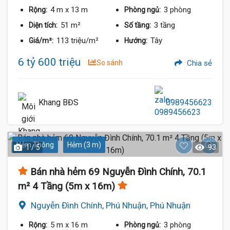
4 m
x 13 m
3 phòng
Rộng:
Phòng ngủ:
51 m²
3 tầng
Diện tích:
Số tầng:
113 triệu/m²
Tây
Giá/m²:
Hướng:
6 tỷ 600 triệu
So sánh
Chia sẻ
Khang BĐS
0989456623
Hẻm Thông
Hẻm (3 m)
1 / 5
93
Bán nhà hẻm 69 Nguyễn Đình Chính, 70.1
m² 4 Tầng (5m x 16m)
Nguyễn Đình Chính, Phú Nhuận, Phú Nhuận
5 m
x 16 m
3 phòng
Rộng:
Phòng ngủ: