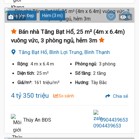
Nhà Mới Đẹp
Hẻm (3 m)
1 / 7
6
Bán nhà Tăng Bạt Hổ, 25 m² (4m x 6.4m)
vuông vức, 3 phòng ngủ, hẻm 3m
Tăng Bạt Hổ, Bình Lợi Trung, Bình Thạnh
4 m
x 6.4 m
3 phòng
Rộng:
Phòng ngủ:
25 m²
2 tầng
Diện tích:
Số tầng:
161 triệu/m²
Tây Bắc
Giá/m²:
Hướng:
4 tỷ 350 triệu
So sánh
Chia sẻ
Thúy An BĐS
0904439653