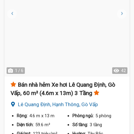
1 / 6
42
Bán nhà hẻm Xe hơi Lê Quang Định, Gò
Vấp, 60 m² (4.6m x 13m) 3 Tầng
Lê Quang Định, Hạnh Thông, Gò Vấp
4.6 m
x 13 m
5 phòng
Rộng:
Phòng ngủ:
59.6 m²
3 tầng
Diện tích:
Số tầng:
123 triệu/m²
Tây Bắc
Giá/m²:
Hướng: