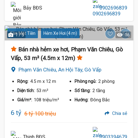
Bảy BĐS
0902696839
Gần Mặt Tiền
Hẻm Xe Hơi (4 m)
1 / 5
16
Bán nhà hẻm xe hơi, Phạm Văn Chiêu, Gò
Vấp, 53 m² (4.5m x 12m)
Phạm Văn Chiêu, An Hội Tây, Gò Vấp
4.5 m
x 12 m
2 phòng
Rộng:
Phòng ngủ:
53 m²
2 tầng
Diện tích:
Số tầng:
108 triệu/m²
Đông Bắc
Giá/m²:
Hướng:
6 tỷ
6 tỷ 100 triệu
Chia sẻ
Thịnh BĐS
0903394679