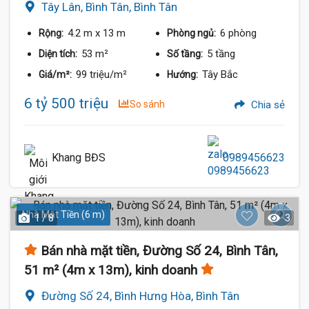
Tây Lân, Bình Tân, Bình Tân
4.2 m
x 13 m
6 phòng
Rộng:
Phòng ngủ:
53 m²
5 tầng
Diện tích:
Số tầng:
99 triệu/m²
Tây Bắc
Giá/m²:
Hướng:
6 tỷ 500 triệu
So sánh
Chia sẻ
Khang BĐS
0989456623
Nhà Mặt Tiền (6 m)
1 / 8
3
Bán nhà mặt tiền, Đường Số 24, Bình Tân,
51 m² (4m x 13m), kinh doanh
Đường Số 24, Bình Hưng Hòa, Bình Tân