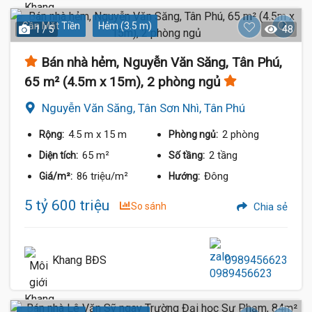
Gần Mặt Tiền
Hẻm (3.5 m)
1 / 5
48
Bán nhà hẻm, Nguyễn Văn Săng, Tân Phú,
65 m² (4.5m x 15m), 2 phòng ngủ
Nguyễn Văn Săng, Tân Sơn Nhì, Tân Phú
4.5 m
x 15 m
2 phòng
Rộng:
Phòng ngủ:
65 m²
2 tầng
Diện tích:
Số tầng:
86 triệu/m²
Đông
Giá/m²:
Hướng:
5 tỷ 600 triệu
So sánh
Chia sẻ
Khang BĐS
0989456623