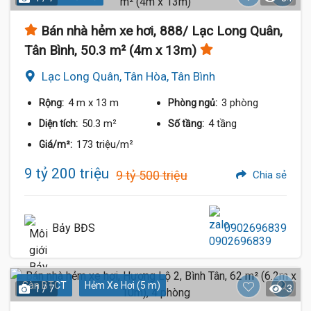
Bán nhà hẻm xe hơi, 888/ Lạc Long Quân,
Tân Bình, 50.3 m² (4m x 13m)
Lạc Long Quân, Tân Hòa, Tân Bình
4 m
x 13 m
3 phòng
Rộng:
Phòng ngủ:
50.3 m²
4 tầng
Diện tích:
Số tầng:
173 triệu/m²
Giá/m²:
9 tỷ 200 triệu
9 tỷ 500 triệu
Chia sẻ
Bảy BĐS
0902696839
Sàn BTCT
Hẻm Xe Hơi (5 m)
1 / 7
3