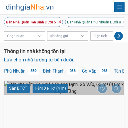
Bán Nhà Quận Tân Bình Dưới 5 Tỷ
Bán Nhà Quận Phú Nhuận Dưới 8 Tỷ
Chọn quận
Khoảng giá
Diện tích
Thông tin nhà không tồn tại.
Lựa chọn nhà tương tự bên dưới.
Phú Nhuận
Bình Thạnh
Gò Vấp
Tân Bì
589
936
963
Sàn BTCT
Hẻm Xe Hơi (4 m)