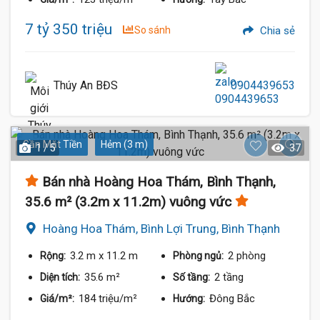
7 tỷ 350 triệu
So sánh
Chia sẻ
Thúy An BĐS
0904439653
Gần Mặt Tiền
Hẻm (3 m)
1 / 5
37
Bán nhà Hoàng Hoa Thám, Bình Thạnh,
35.6 m² (3.2m x 11.2m) vuông vức
Hoàng Hoa Thám, Bình Lợi Trung, Bình Thạnh
3.2 m
x 11.2 m
2 phòng
Rộng:
Phòng ngủ:
35.6 m²
2 tầng
Diện tích:
Số tầng:
184 triệu/m²
Đông Bắc
Giá/m²:
Hướng: