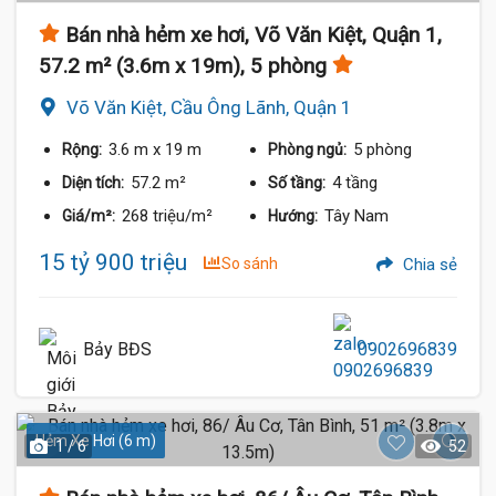
Bán nhà hẻm xe hơi, Võ Văn Kiệt, Quận 1,
57.2 m² (3.6m x 19m), 5 phòng
Võ Văn Kiệt, Cầu Ông Lãnh, Quận 1
3.6 m
x 19 m
5 phòng
Rộng:
Phòng ngủ:
57.2 m²
4 tầng
Diện tích:
Số tầng:
268 triệu/m²
Tây Nam
Giá/m²:
Hướng:
15 tỷ 900 triệu
So sánh
Chia sẻ
Bảy BĐS
0902696839
Hẻm Xe Hơi (6 m)
1 / 6
52