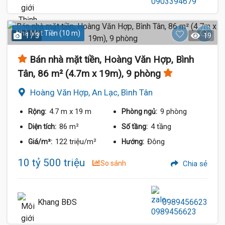
Nhà Mặt Tiền (10 m)
1 / 3
19
Bán nhà mặt tiền, Hoàng Văn Hợp, Bình
Tân, 86 m² (4.7m x 19m), 9 phòng
Hoàng Văn Hợp, An Lạc, Bình Tân
4.7 m
x 19 m
9 phòng
Rộng:
Phòng ngủ:
86 m²
4 tầng
Diện tích:
Số tầng:
122 triệu/m²
Đông
Giá/m²:
Hướng:
10 tỷ 500 triệu
So sánh
Chia sẻ
Khang BĐS
0989456623