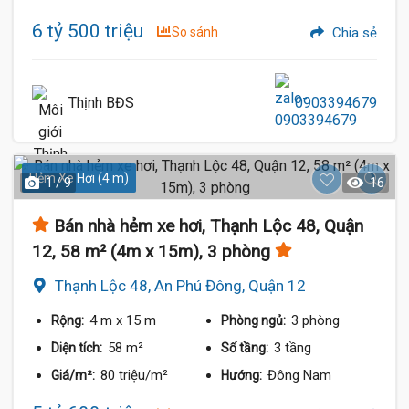
6 tỷ 500 triệu
So sánh
Chia sẻ
Thịnh BĐS
0903394679
Hẻm Xe Hơi (4 m)
1 / 9
16
Bán nhà hẻm xe hơi, Thạnh Lộc 48, Quận
12, 58 m² (4m x 15m), 3 phòng
Thạnh Lộc 48, An Phú Đông, Quận 12
4 m
x 15 m
3 phòng
Rộng:
Phòng ngủ:
58 m²
3 tầng
Diện tích:
Số tầng:
80 triệu/m²
Đông Nam
Giá/m²:
Hướng: