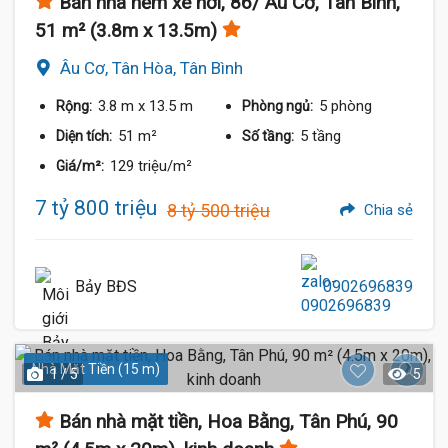
Bán nhà hẻm xe hơi, 86/ Âu Cơ, Tân Bình,
51 m² (3.8m x 13.5m)
Âu Cơ, Tân Hòa, Tân Bình
3.8 m
x 13.5 m
5 phòng
Rộng:
Phòng ngủ:
51 m²
5 tầng
Diện tích:
Số tầng:
129 triệu/m²
Giá/m²:
7 tỷ 800 triệu
8 tỷ 500 triệu
Chia sẻ
Bảy BĐS
0902696839
Nhà Mặt Tiền (15 m)
1 / 5
5
Bán nhà mặt tiền, Hoa Bằng, Tân Phú, 90