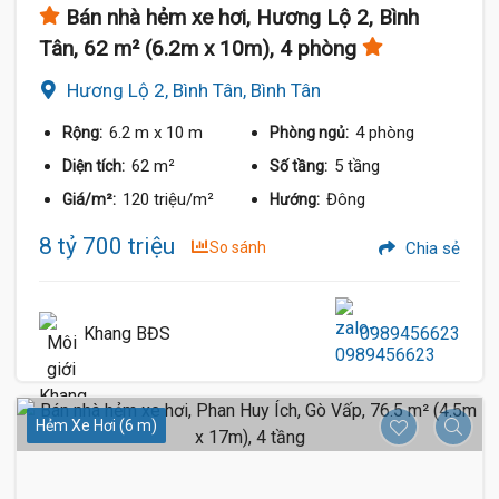
Bán nhà hẻm xe hơi, Hương Lộ 2, Bình
Tân, 62 m² (6.2m x 10m), 4 phòng
Hương Lộ 2, Bình Tân, Bình Tân
6.2 m
x 10 m
4 phòng
Rộng:
Phòng ngủ:
62 m²
5 tầng
Diện tích:
Số tầng:
120 triệu/m²
Đông
Giá/m²:
Hướng:
8 tỷ 700 triệu
So sánh
Chia sẻ
Khang BĐS
0989456623
Hẻm Xe Hơi (6 m)