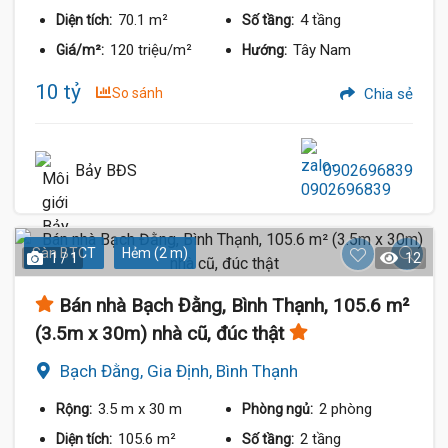
70.1 m²
4 tầng
Diện tích:
Số tầng:
120 triệu/m²
Tây Nam
Giá/m²:
Hướng:
10 tỷ
So sánh
Chia sẻ
Bảy BĐS
0902696839
Sàn BTCT
Hẻm (2 m)
1 / 1
12
Bán nhà Bạch Đằng, Bình Thạnh, 105.6 m²
(3.5m x 30m) nhà cũ, đúc thật
Bạch Đằng, Gia Định, Bình Thạnh
3.5 m
x 30 m
2 phòng
Rộng:
Phòng ngủ:
105.6 m²
2 tầng
Diện tích:
Số tầng: