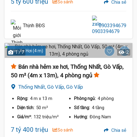
5 tỷ 600 triệu
So sánh
Chia sẻ
Thịnh BĐS
0903394679
Hẻm Xe Hơi (4 m)
1 / 7
2
Bán nhà hẻm xe hơi, Thống Nhất, Gò Vấp,
50 m² (4m x 13m), 4 phòng ngủ
Thống Nhất, Gò Vấp, Gò Vấp
4 m
x 13 m
4 phòng
Rộng:
Phòng ngủ:
50 m²
4 tầng
Diện tích:
Số tầng:
132 triệu/m²
Đông Nam
Giá/m²:
Hướng:
7 tỷ 400 triệu
So sánh
Chia sẻ