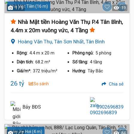
Nhà Mặt Tiền (16 m)
1 / 5
19
Nhà Mặt tiền Hoàng Văn Thụ P.4 Tân Bình,
4.4m x 20m vuông vức, 4 Tầng
Hoàng Văn Thụ, Tân Sơn Nhất, Tân Bình
4.4 m
x 20 m
5 phòng
Rộng:
Phòng ngủ:
68.2 m²
4 tầng
Diện tích:
Số tầng:
372 triệu/m²
Tây Bắc
Giá/m²:
Hướng:
26 tỷ
So sánh
Chia sẻ
Bảy BĐS
0902696839
Hẻm Xe Hơi (4 m)
1 / 7
84