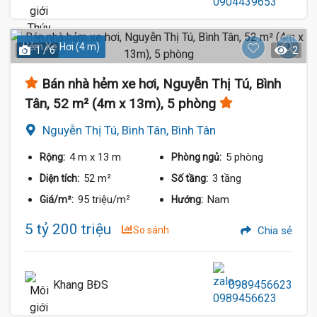
Hẻm Xe Hơi (4 m)
1 / 6
2
Bán nhà hẻm xe hơi, Nguyễn Thị Tú, Bình
Tân, 52 m² (4m x 13m), 5 phòng
Nguyễn Thị Tú, Bình Tân, Bình Tân
4 m
x 13 m
5 phòng
Rộng:
Phòng ngủ:
52 m²
3 tầng
Diện tích:
Số tầng:
95 triệu/m²
Nam
Giá/m²:
Hướng:
5 tỷ 200 triệu
So sánh
Chia sẻ
Khang BĐS
0989456623