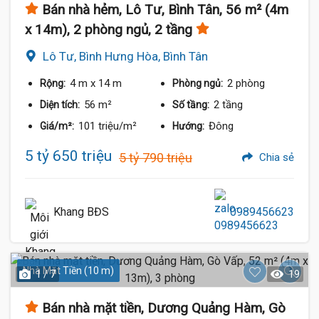
Bán nhà hẻm, Lô Tư, Bình Tân, 56 m² (4m
x 14m), 2 phòng ngủ, 2 tầng
Lô Tư, Bình Hưng Hòa, Bình Tân
4 m
x 14 m
2 phòng
Rộng:
Phòng ngủ:
56 m²
2 tầng
Diện tích:
Số tầng:
101 triệu/m²
Đông
Giá/m²:
Hướng:
5 tỷ 650 triệu
5 tỷ 790 triệu
Chia sẻ
Khang BĐS
0989456623
Nhà Mặt Tiền (10 m)
1 / 7
19
Bán nhà mặt tiền, Dương Quảng Hàm, Gò