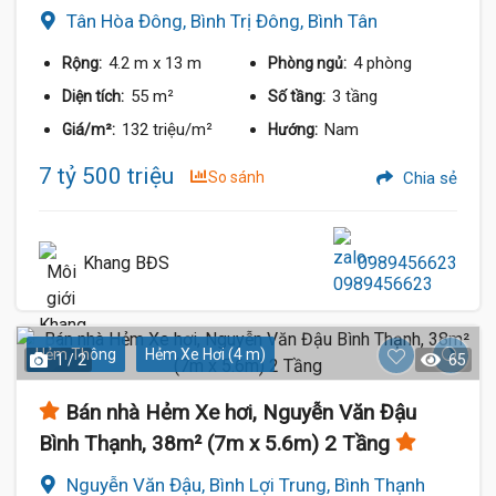
Tân Hòa Đông, Bình Trị Đông, Bình Tân
4.2 m
x 13 m
4 phòng
Rộng:
Phòng ngủ:
55 m²
3 tầng
Diện tích:
Số tầng:
132 triệu/m²
Nam
Giá/m²:
Hướng:
7 tỷ 500 triệu
So sánh
Chia sẻ
Khang BĐS
0989456623
Hẻm Thông
Hẻm Xe Hơi (4 m)
1 / 2
65
Bán nhà Hẻm Xe hơi, Nguyễn Văn Đậu
Bình Thạnh, 38m² (7m x 5.6m) 2 Tầng
Nguyễn Văn Đậu, Bình Lợi Trung, Bình Thạnh