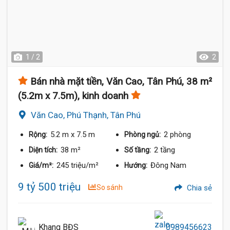
1 / 2
2
Bán nhà mặt tiền, Văn Cao, Tân Phú, 38 m²
(5.2m x 7.5m), kinh doanh
Văn Cao, Phú Thạnh, Tân Phú
5.2 m
x 7.5 m
2 phòng
Rộng:
Phòng ngủ:
38 m²
2 tầng
Diện tích:
Số tầng:
245 triệu/m²
Đông Nam
Giá/m²:
Hướng:
9 tỷ 500 triệu
So sánh
Chia sẻ
Khang BĐS
0989456623