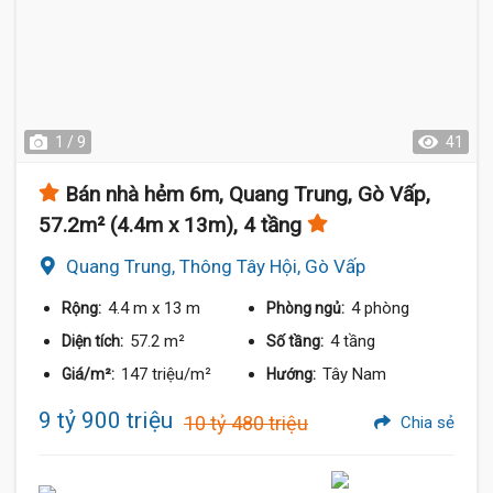
1 / 9
41
Bán nhà hẻm 6m, Quang Trung, Gò Vấp,
57.2m² (4.4m x 13m), 4 tầng
Quang Trung, Thông Tây Hội, Gò Vấp
4.4 m
x 13 m
4 phòng
Rộng:
Phòng ngủ:
57.2 m²
4 tầng
Diện tích:
Số tầng:
147 triệu/m²
Tây Nam
Giá/m²:
Hướng:
9 tỷ 900 triệu
10 tỷ 480 triệu
Chia sẻ