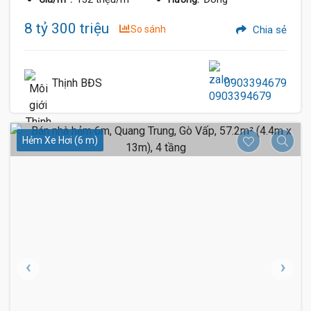
8 tỷ 300 triệu
So sánh
Chia sẻ
Thịnh BĐS
0903394679
Hẻm Xe Hơi (6 m)