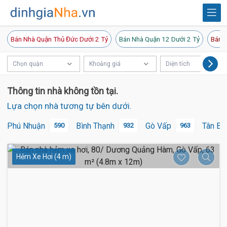
Bán Nhà Quận Thủ Đức Dưới 2 Tỷ
Bán Nhà Quận 12 Dưới 2 Tỷ
Bán N
Chọn quận
Khoảng giá
Diện tích
Thông tin nhà không tồn tại.
Lựa chọn nhà tương tự bên dưới.
Phú Nhuận
Bình Thạnh
Gò Vấp
Tân Bì
590
932
963
Hẻm Xe Hơi (4 m)