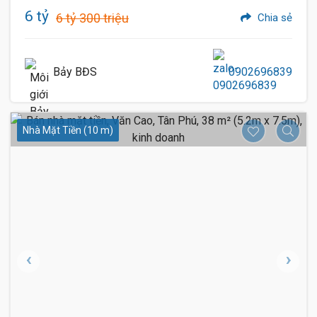
6 tỷ
6 tỷ 300 triệu
Chia sẻ
Bảy BĐS
0902696839
Nhà Mặt Tiền (10 m)