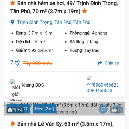
Bán nhà hẻm xe hơi, 49/ Trịnh Đình Trọng,
Tân Phú, 70 m² (3.7m x 19m)
Trịnh Đình Trọng, Tân Phú, Tân Phú
3.7 m
x 19 m
4 phòng
Rộng:
Phòng ngủ:
70 m²
2 tầng
Diện tích:
Số tầng:
92 triệu/m²
Tây Bắc
Giá/m²:
Hướng:
7 tỷ
7 tỷ 200 triệu
Chia sẻ
Khang BĐS
0989456623
Sàn BTCT
Hẻm (2 m)
1 / 4
7
Bán nhà Lê Văn Sỹ, 63 m² (3.5m x 17m),