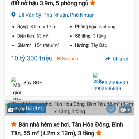
đất nở hậu 3.9m, 5 phòng ngủ
Lê Văn Sỹ, Phú Nhuận, Phú Nhuận
3.5 m
x 17 m
5 phòng
Rộng:
Phòng ngủ:
63 m²
3 tầng
Diện tích:
Số tầng:
154 triệu/m²
Tây Bắc
Giá/m²:
Hướng:
10 tỷ 300 triệu
So sánh
Chia sẻ
Bảy BĐS
0902696839
Hẻm Xe Hơi (4 m)
1 / 6
6
Bán nhà hẻm xe hơi, Tân Hòa Đông, Bình
Tân, 55 m² (4.2m x 13m), 3 tầng