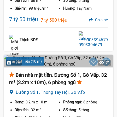
58 m²
5 tầng
Diện tích:
Số tầng:
98 triệu/m²
Tây Nam
Giá/m²:
Hướng:
7 tỷ 50 triệu
7 tỷ 500 triệu
Chia sẻ
Thịnh BĐS
0903394679
Nhà Mặt Tiền (10 m)
1 / 6
21
Bán nhà mặt tiền, Đường Số 1, Gò Vấp, 32
m² (3.2m x 10m), 6 phòng ngủ
Đường Số 1, Thông Tây Hội, Gò Vấp
3.2 m
x 10 m
6 phòng
Rộng:
Phòng ngủ:
32 m²
5 tầng
Diện tích:
Số tầng: