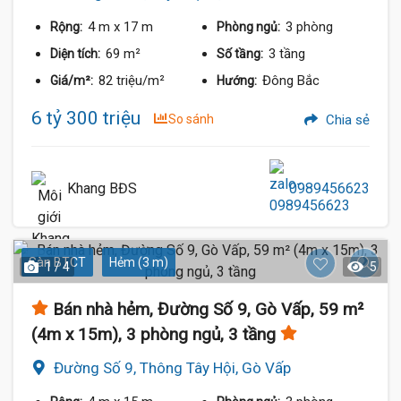
4 m
x 17 m
3 phòng
Rộng:
Phòng ngủ:
69 m²
3 tầng
Diện tích:
Số tầng:
82 triệu/m²
Đông Bắc
Giá/m²:
Hướng:
6 tỷ 300 triệu
So sánh
Chia sẻ
Khang BĐS
0989456623
Sàn BTCT
Hẻm (3 m)
1 / 4
5
Bán nhà hẻm, Đường Số 9, Gò Vấp, 59 m²
(4m x 15m), 3 phòng ngủ, 3 tầng
Đường Số 9, Thông Tây Hội, Gò Vấp