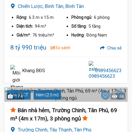
Chiến Lược, Bình Tân, Bình Tân
6.3 m
x 15 m
6 phòng
Rộng:
Phòng ngủ:
94 m²
5 tầng
Diện tích:
Số tầng:
76 triệu/m²
Đông Nam
Giá/m²:
Hướng:
8 tỷ 990 triệu
So sánh
Chia sẻ
Khang BĐS
0989456623
Sàn BTCT
Hẻm (2.5 m)
1 / 4
58
Bán nhà hẻm, Trường Chinh, Tân Phú, 69
m² (4m x 17m), 3 phòng ngủ
Trường Chinh, Tây Thạnh, Tân Phú