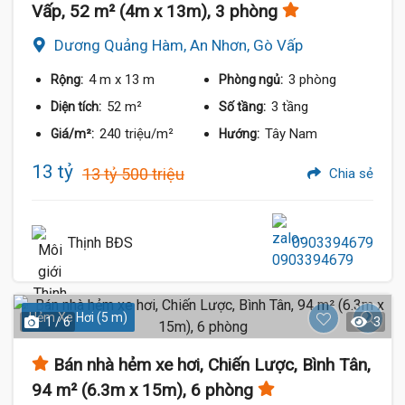
Vấp, 52 m² (4m x 13m), 3 phòng
Dương Quảng Hàm, An Nhơn, Gò Vấp
4 m
x 13 m
3 phòng
Rộng:
Phòng ngủ:
52 m²
3 tầng
Diện tích:
Số tầng:
240 triệu/m²
Tây Nam
Giá/m²:
Hướng:
13 tỷ
13 tỷ 500 triệu
Chia sẻ
Thịnh BĐS
0903394679
Hẻm Xe Hơi (5 m)
1 / 6
3
Bán nhà hẻm xe hơi, Chiến Lược, Bình Tân,
94 m² (6.3m x 15m), 6 phòng