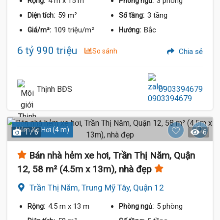
4 m
x 15 m
3 phòng
Rộng:
Phòng ngủ:
59 m²
3 tầng
Diện tích:
Số tầng:
109 triệu/m²
Bắc
Giá/m²:
Hướng:
6 tỷ 990 triệu
So sánh
Chia sẻ
Thịnh BĐS
0903394679
Hẻm Xe Hơi (4 m)
1 / 6
6
Bán nhà hẻm xe hơi, Trần Thị Năm, Quận
12, 58 m² (4.5m x 13m), nhà đẹp
Trần Thị Năm, Trung Mỹ Tây, Quận 12
4.5 m
x 13 m
5 phòng
Rộng:
Phòng ngủ: