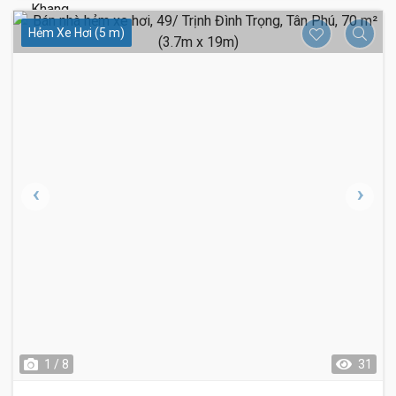
Hẻm Xe Hơi (5 m)
1 / 8
31