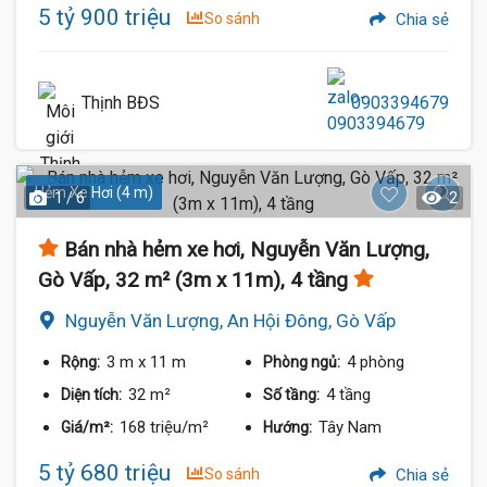
5 tỷ 900 triệu
So sánh
Chia sẻ
Thịnh BĐS
0903394679
Hẻm Xe Hơi (4 m)
1 / 6
2
Bán nhà hẻm xe hơi, Nguyễn Văn Lượng,
Gò Vấp, 32 m² (3m x 11m), 4 tầng
Nguyễn Văn Lượng, An Hội Đông, Gò Vấp
3 m
x 11 m
4 phòng
Rộng:
Phòng ngủ:
32 m²
4 tầng
Diện tích:
Số tầng:
168 triệu/m²
Tây Nam
Giá/m²:
Hướng:
5 tỷ 680 triệu
So sánh
Chia sẻ