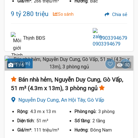
266 triệu/m²
Bắc
Giá/m²:
Hướng:
9 tỷ 280 triệu
So sánh
Chia sẻ
Thịnh BĐS
0903394679
Hẻm (3 m)
1 / 6
10
Bán nhà hẻm, Nguyễn Duy Cung, Gò Vấp,
51 m² (4.3m x 13m), 3 phòng ngủ
Nguyễn Duy Cung, An Hội Tây, Gò Vấp
4.3 m
x 13 m
3 phòng
Rộng:
Phòng ngủ:
51 m²
2 tầng
Diện tích:
Số tầng:
111 triệu/m²
Đông Nam
Giá/m²:
Hướng: