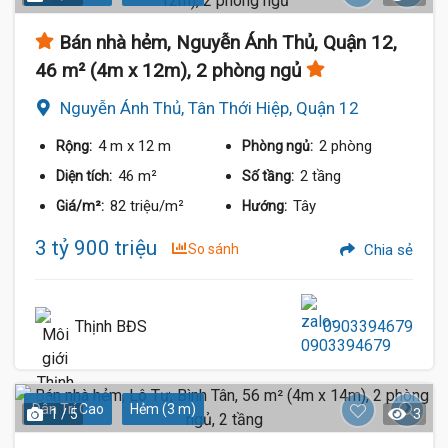
Bán nhà hẻm, Nguyễn Ánh Thủ, Quận 12,
46 m² (4m x 12m), 2 phòng ngủ
Nguyễn Ánh Thủ, Tân Thới Hiệp, Quận 12
4 m
x 12 m
2 phòng
Rộng:
Phòng ngủ:
46 m²
2 tầng
Diện tích:
Số tầng:
82 triệu/m²
Tây
Giá/m²:
Hướng:
3 tỷ 900 triệu
So sánh
Chia sẻ
Thịnh BĐS
0903394679
Dân Trí Cao
Hẻm (3 m)
1 / 5
3