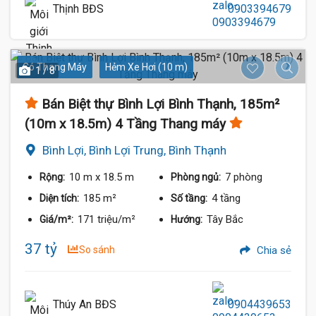
Thịnh BĐS
0903394679
Có Thang Máy
Hẻm Xe Hơi (10 m)
1 / 8
Bán Biệt thự Bình Lợi Bình Thạnh, 185m²
(10m x 18.5m) 4 Tầng Thang máy
Bình Lợi, Bình Lợi Trung, Bình Thạnh
10 m
x 18.5 m
7 phòng
Rộng:
Phòng ngủ:
185 m²
4 tầng
Diện tích:
Số tầng:
171 triệu/m²
Tây Bắc
Giá/m²:
Hướng:
37 tỷ
So sánh
Chia sẻ
Thúy An BĐS
0904439653