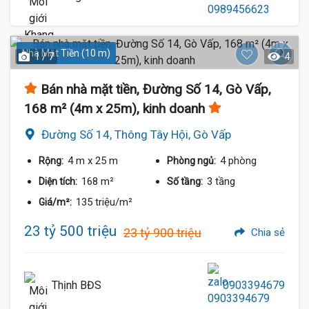
Nhà Mặt Tiền (10 m)
1 / 7
4
Bán nhà mặt tiền, Đường Số 14, Gò Vấp,
168 m² (4m x 25m), kinh doanh
Đường Số 14, Thông Tây Hội, Gò Vấp
4 m
x 25 m
4 phòng
Rộng:
Phòng ngủ:
168 m²
3 tầng
Diện tích:
Số tầng:
135 triệu/m²
Giá/m²:
23 tỷ 500 triệu
23 tỷ 900 triệu
Chia sẻ
Thịnh BĐS
0903394679