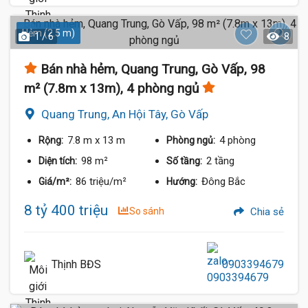
Hẻm (2.5 m)
1 / 6
8
Bán nhà hẻm, Quang Trung, Gò Vấp, 98
m² (7.8m x 13m), 4 phòng ngủ
Quang Trung, An Hội Tây, Gò Vấp
7.8 m
x 13 m
4 phòng
Rộng:
Phòng ngủ:
98 m²
2 tầng
Diện tích:
Số tầng:
86 triệu/m²
Đông Bắc
Giá/m²:
Hướng:
8 tỷ 400 triệu
So sánh
Chia sẻ
Thịnh BĐS
0903394679