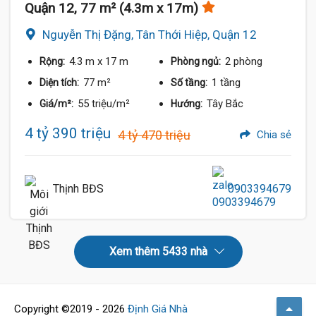
Quận 12, 77 m² (4.3m x 17m)
Nguyễn Thị Đặng, Tân Thới Hiệp, Quận 12
4.3 m
x 17 m
2 phòng
Rộng:
Phòng ngủ:
77 m²
1 tầng
Diện tích:
Số tầng:
55 triệu/m²
Tây Bắc
Giá/m²:
Hướng:
4 tỷ 390 triệu
4 tỷ 470 triệu
Chia sẻ
Thịnh BĐS
0903394679
Xem thêm 5433 nhà
Copyright ©2019 - 2026
Định Giá Nhà