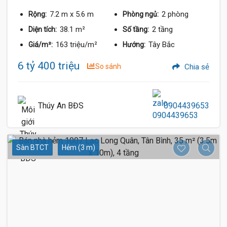
7.2 m
x 5.6 m
2 phòng
Rộng:
Phòng ngủ:
38.1 m²
2 tầng
Diện tích:
Số tầng:
163 triệu/m²
Tây Bắc
Giá/m²:
Hướng:
6 tỷ 400 triệu
So sánh
Chia sẻ
Thúy An BĐS
0904439653
Sàn BTCT
Hẻm (3 m)