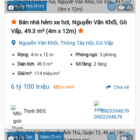
Hẻm Xe Hơi (4 m)
1 / 5
35
Bán nhà hẻm xe hơi, Nguyễn Văn Khối, Gò
Vấp, 49.3 m² (4m x 12m)
Nguyễn Văn Khối, Thông Tây Hội, Gò Vấp
4 m
x 12 m
3 phòng
Rộng:
Phòng ngủ:
49.3 m²
2 tầng
Diện tích:
Số tầng:
114 triệu/m²
Giá/m²:
6 tỷ 100 triệu
So sánh
Chia sẻ
Thịnh BĐS
0903394679
Dân Trí Cao
Hẻm (3 m)
1 / 5
1