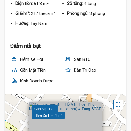
Diện tích:
61.8 m²
Số tầng:
4 tầng
Giá/m²:
217 triệu/m²
Phòng ngủ:
3 phòng
Hướng:
Tây Nam
Điểm nổi bật
Hẻm Xe Hơi
Sàn BTCT
Gần Mặt Tiền
Dân Trí Cao
Kinh Doanh Được
×
Gần Mặt Tiền
Hẻm Xe Hơi (4 m)
13.75 Tỷ