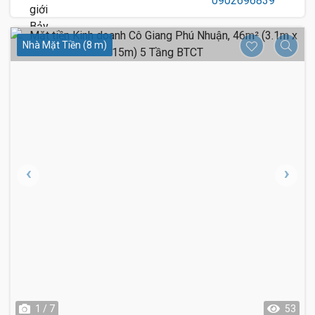
Nhà Mặt Tiền (8 m)
1 / 7
53