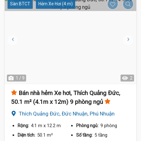
Sàn BTCT
Hẻm Xe Hơi (4 m)
1 / 9
2
Bán nhà hẻm Xe hơi, Thích Quảng Đức,
50.1 m² (4.1m x 12m) 9 phòng ngủ
Thích Quảng Đức, Đức Nhuận, Phú Nhuận
4.1 m
x 12.2 m
9 phòng
Rộng:
Phòng ngủ:
50.1 m²
5 tầng
Diện tích:
Số tầng: