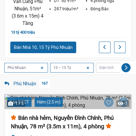
DT:
50.9 m²
4 phòng
ngủ
247 triệu/m²
Đông Bắc
12 tỷ 
13 tỷ 400 triệu
Bán Nhà 10, 15 Tỷ Phú Nhuận
Phú Nhuận
10 – 15 Tỷ
Diện tích
Phú Nhuận
167
Sàn BTCT
Hẻm (2.5 m)
1 / 5
1
Bán nhà hẻm, Nguyễn Đình Chính, Phú
Nhuận, 78 m² (3.5m x 11m), 4 phòng