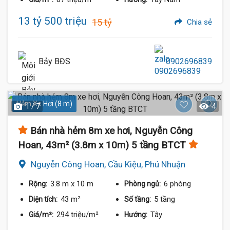
13 tỷ 500 triệu
15 tỷ
Chia sẻ
Bảy BĐS
0902696839
Hẻm Xe Hơi (8 m)
1 / 7
4
Bán nhà hẻm 8m xe hơi, Nguyễn Công
Hoan, 43m² (3.8m x 10m) 5 tầng BTCT
Nguyễn Công Hoan, Cầu Kiệu, Phú Nhuận
3.8 m
x 10 m
6 phòng
Rộng:
Phòng ngủ:
43 m²
5 tầng
Diện tích:
Số tầng:
294 triệu/m²
Tây
Giá/m²:
Hướng: