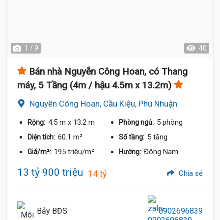
1 / 9
40
Bán nhà Nguyễn Công Hoan, có Thang
máy, 5 Tầng (4m / hậu 4.5m x 13.2m)
Nguyễn Công Hoan, Cầu Kiệu, Phú Nhuận
4.5 m
x 13.2 m
5 phòng
Rộng:
Phòng ngủ:
60.1 m²
5 tầng
Diện tích:
Số tầng:
195 triệu/m²
Đông Nam
Giá/m²:
Hướng:
13 tỷ 900 triệu
14 tỷ
Chia sẻ
Bảy BĐS
0902696839