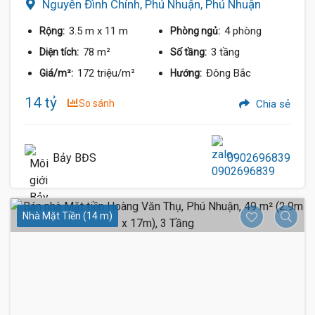
Nguyễn Đình Chính, Phú Nhuận, Phú Nhuận
3.5 m
x 11 m
4 phòng
Rộng:
Phòng ngủ:
78 m²
3 tầng
Diện tích:
Số tầng:
172 triệu/m²
Đông Bắc
Giá/m²:
Hướng:
14 tỷ
So sánh
Chia sẻ
Bảy BĐS
0902696839
Nhà Mặt Tiền (14 m)