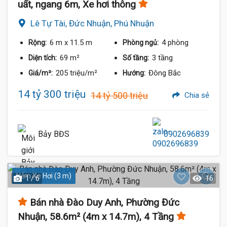
uất, ngang 6m, Xe hơi thông
Lê Tự Tài, Đức Nhuận, Phú Nhuận
6 m
x 11.5 m
4 phòng
Rộng:
Phòng ngủ:
69 m²
3 tầng
Diện tích:
Số tầng:
205 triệu/m²
Đông Bắc
Giá/m²:
Hướng:
14 tỷ 300 triệu
14 tỷ 500 triệu
Chia sẻ
Bảy BĐS
0902696839
Hẻm Xe Hơi (3 m)
1 / 6
16
Bán nhà Đào Duy Anh, Phường Đức
Nhuận, 58.6m² (4m x 14.7m), 4 Tầng