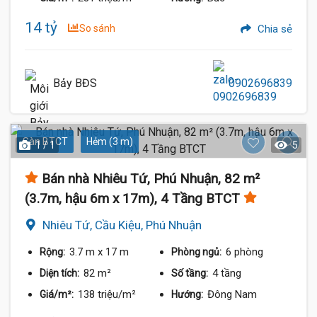
14 tỷ
So sánh
Chia sẻ
Bảy BĐS
0902696839
Sàn BTCT
Hẻm (3 m)
1 / 1
5
Bán nhà Nhiêu Tứ, Phú Nhuận, 82 m²
(3.7m, hậu 6m x 17m), 4 Tầng BTCT
Nhiêu Tứ, Cầu Kiệu, Phú Nhuận
3.7 m
x 17 m
6 phòng
Rộng:
Phòng ngủ:
82 m²
4 tầng
Diện tích:
Số tầng:
138 triệu/m²
Đông Nam
Giá/m²:
Hướng: