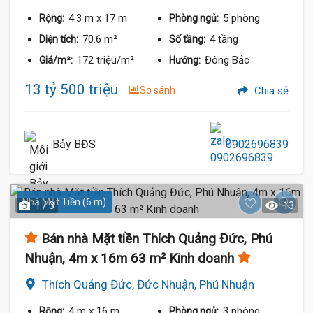
4.3 m
x 17 m
5 phòng
Rộng:
Phòng ngủ:
70.6 m²
4 tầng
Diện tích:
Số tầng:
172 triệu/m²
Đông Bắc
Giá/m²:
Hướng:
13 tỷ 500 triệu
So sánh
Chia sẻ
Bảy BĐS
0902696839
Nhà Mặt Tiền (6 m)
1 / 3
13
Bán nhà Mặt tiền Thích Quảng Đức, Phú
Nhuận, 4m x 16m 63 m² Kinh doanh
Thích Quảng Đức, Đức Nhuận, Phú Nhuận
4 m
x 16 m
3 phòng
Rộng:
Phòng ngủ: