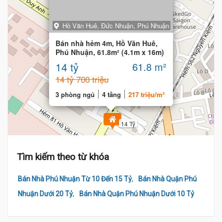
Hồ Văn Huê, Đức Nhuận, Phú Nhuận
13.6 Tỷ
Bán nhà hẻm 4m, Hồ Văn Huê,
Phú Nhuận, 61.8m² (4.1m x 16m)
4 Tầng BTCT
14 tỷ
61.8 m²
14 tỷ 700 triệu
3 phòng ngủ
4 tầng
217 triệu/m²
14 Tỷ
Tìm kiếm theo từ khóa
,
Bán Nhà Phú Nhuận Từ 10 Đến 15 Tỷ
Bán Nhà Quận Phú
,
Nhuận Dưới 20 Tỷ
Bán Nhà Quận Phú Nhuận Dưới 10 Tỷ