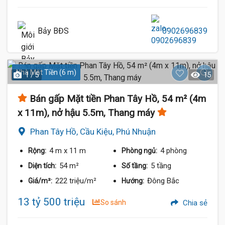
Bảy BĐS
0902696839
Nhà Mặt Tiền (6 m)
1 / 5
15
Bán gấp Mặt tiền Phan Tây Hồ, 54 m² (4m
x 11m), nở hậu 5.5m, Thang máy
Phan Tây Hồ, Cầu Kiệu, Phú Nhuận
4 m
x 11 m
4 phòng
Rộng:
Phòng ngủ:
54 m²
5 tầng
Diện tích:
Số tầng:
222 triệu/m²
Đông Bắc
Giá/m²:
Hướng:
13 tỷ 500 triệu
So sánh
Chia sẻ