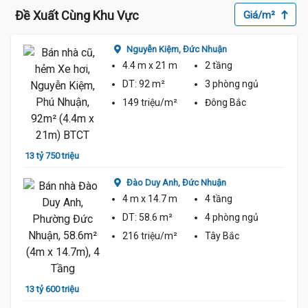
Đề Xuất Cùng Khu Vực
Giá/m²
Nguyễn Kiệm,
Đức Nhuận
4.4 m
x 21 m
2 tầng
DT:
92 m²
3 phòng
ngủ
149 triệu/m²
Đông Bắc
13.5 Tỷ
13 tỷ 750 triệu
13 tỷ 
Đào Duy Anh,
Đức Nhuận
4 m
x 14.7 m
4 tầng
DT:
58.6 m²
4 phòng
ngủ
216 triệu/m²
Tây Bắc
13 tỷ 600 triệu
14 tỷ 