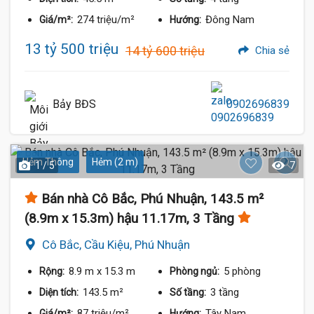
274 triệu/m²
Đông Nam
Giá/m²:
Hướng:
13 tỷ 500 triệu
14 tỷ 600 triệu
Chia sẻ
Bảy BĐS
0902696839
Hẻm Thông
Hẻm (2 m)
1 / 5
7
Bán nhà Cô Bắc, Phú Nhuận, 143.5 m²
(8.9m x 15.3m) hậu 11.17m, 3 Tầng
Cô Bắc, Cầu Kiệu, Phú Nhuận
8.9 m
x 15.3 m
5 phòng
Rộng:
Phòng ngủ:
143.5 m²
3 tầng
Diện tích:
Số tầng:
87 triệu/m²
Tây Nam
Giá/m²:
Hướng: