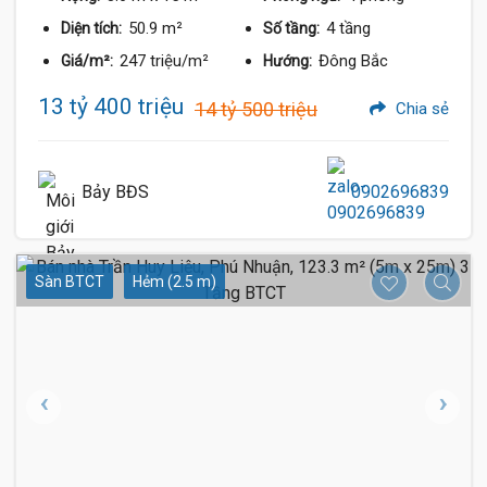
50.9 m²
4 tầng
Diện tích:
Số tầng:
247 triệu/m²
Đông Bắc
Giá/m²:
Hướng:
13 tỷ 400 triệu
14 tỷ 500 triệu
Chia sẻ
Bảy BĐS
0902696839
Sàn BTCT
Hẻm (2.5 m)