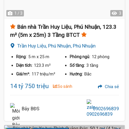
1 / 3
3
Bán nhà Trần Huy Liệu, Phú Nhuận, 123.3
m² (5m x 25m) 3 Tầng BTCT
Trần Huy Liệu, Phú Nhuận, Phú Nhuận
5 m
x 25 m
12 phòng
Rộng:
Phòng ngủ:
123.3 m²
3 tầng
Diện tích:
Số tầng:
117 triệu/m²
Bắc
Giá/m²:
Hướng:
14 tỷ 750 triệu
So sánh
Chia sẻ
Bảy BĐS
0902696839