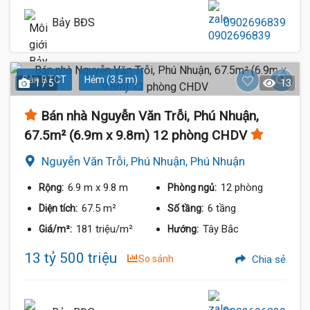
Bảy BĐS
0902696839
Sàn BTCT
Hẻm (3.5 m)
1 / 5
13
Bán nhà Nguyễn Văn Trỗi, Phú Nhuận,
67.5m² (6.9m x 9.8m) 12 phòng CHDV
Nguyễn Văn Trỗi, Phú Nhuận, Phú Nhuận
6.9 m
x 9.8 m
12 phòng
Rộng:
Phòng ngủ:
67.5 m²
6 tầng
Diện tích:
Số tầng:
181 triệu/m²
Tây Bắc
Giá/m²:
Hướng:
13 tỷ 500 triệu
So sánh
Chia sẻ