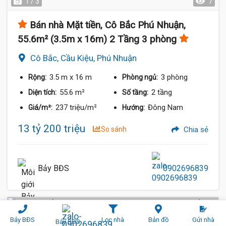
1 / 3
7
Bán nhà Mặt tiền, Cô Bắc Phú Nhuận,
55.6m² (3.5m x 16m) 2 Tầng 3 phòng
Cô Bắc, Cầu Kiệu, Phú Nhuận
3.5 m
x 16 m
3 phòng
Rộng:
Phòng ngủ:
55.6 m²
2 tầng
Diện tích:
Số tầng:
237 triệu/m²
Đông Nam
Giá/m²:
Hướng:
13 tỷ 200 triệu
So sánh
Chia sẻ
Bảy BĐS
0902696839
Hẻm Xe Hơi (6 m)
Bảy BĐS
Lọc nhà
Bản đồ
Gửi nhà
Bảy BĐS