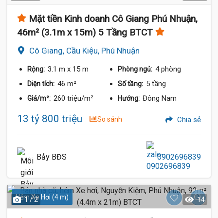
Mặt tiền Kinh doanh Cô Giang Phú Nhuận,
46m² (3.1m x 15m) 5 Tầng BTCT
Cô Giang, Cầu Kiệu, Phú Nhuận
3.1 m
x 15 m
4 phòng
Rộng:
Phòng ngủ:
46 m²
5 tầng
Diện tích:
Số tầng:
260 triệu/m²
Đông Nam
Giá/m²:
Hướng:
13 tỷ 800 triệu
So sánh
Chia sẻ
Bảy BĐS
0902696839
Hẻm Xe Hơi (4 m)
1 / 2
14