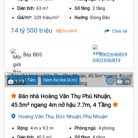
63 m²
2 tầng
Diện tích:
Số tầng:
229 triệu/m²
Đông Bắc
Giá/m²:
Hướng:
14 tỷ 500 triệu
So sánh
Chia sẻ
Bảy BĐS
0902696839
Gần Mặt Tiền
Hẻm Xe Hơi (4 m)
1 / 3
39
Bán nhà Hoàng Văn Thụ Phú Nhuận,
45.5m² ngang 4m nở hậu 7.7m, 4 Tầng
Hoàng Văn Thụ, Đức Nhuận, Phú Nhuận
4 m
x 9.2 m
4 phòng
Rộng:
Phòng ngủ:
45.5 m²
4 tầng
Diện tích:
Số tầng: