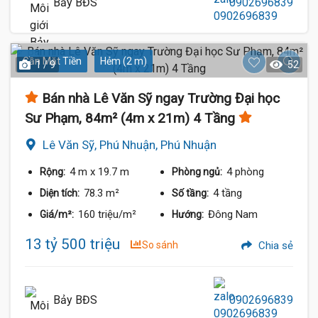
Bảy BĐS
0902696839
Gần Mặt Tiền
Hẻm (2 m)
1 / 9
52
Bán nhà Lê Văn Sỹ ngay Trường Đại học
Sư Phạm, 84m² (4m x 21m) 4 Tầng
Lê Văn Sỹ, Phú Nhuận, Phú Nhuận
4 m
x 19.7 m
4 phòng
Rộng:
Phòng ngủ:
78.3 m²
4 tầng
Diện tích:
Số tầng:
160 triệu/m²
Đông Nam
Giá/m²:
Hướng:
13 tỷ 500 triệu
So sánh
Chia sẻ
Bảy BĐS
0902696839