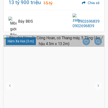
13 tỷ 900 triệu
15 tỷ
Chia sẻ
Bảy BĐS
0902696839
Hẻm Xe Hơi (3 m)