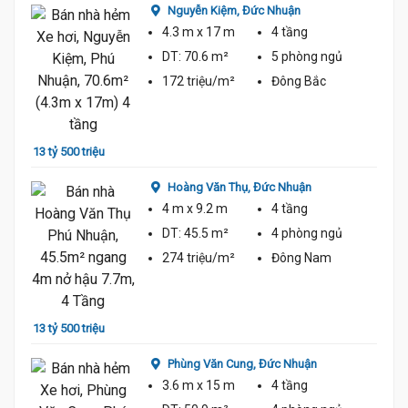
Nguyễn Kiệm,
Đức Nhuận
4.3 m
x 17 m
4 tầng
DT:
70.6 m²
5 phòng
ngủ
172 triệu/m²
Đông Bắc
13 tỷ 500 triệu
14 tỷ 
Hoàng Văn Thụ,
Đức Nhuận
4 m
x 9.2 m
4 tầng
DT:
45.5 m²
4 phòng
ngủ
274 triệu/m²
Đông Nam
12 tỷ 
13.5 Tỷ
13 tỷ 500 triệu
Phùng Văn Cung,
Đức Nhuận
3.6 m
x 15 m
4 tầng