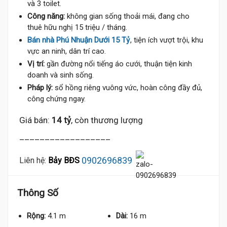
và 3 toilet.
Công năng:
không gian sống thoải mái, đang cho
thuê hữu nghị 15 triệu / tháng.
Bán nhà Phú Nhuận Dưới 15 Tỷ
, tiện ích vượt trội, khu
vực an ninh, dân trí cao.
Vị trí:
gần đường nổi tiếng áo cưới, thuận tiện kinh
doanh và sinh sống.
Pháp lý:
sổ hồng riêng vuông vức, hoàn công đầy đủ,
công chứng ngay.
Giá bán:
14 tỷ
, còn thương lượng
__________________
0902696839
Liên hệ:
Bảy BĐS
Thông Số
Rộng:
4.1 m
Dài:
16 m