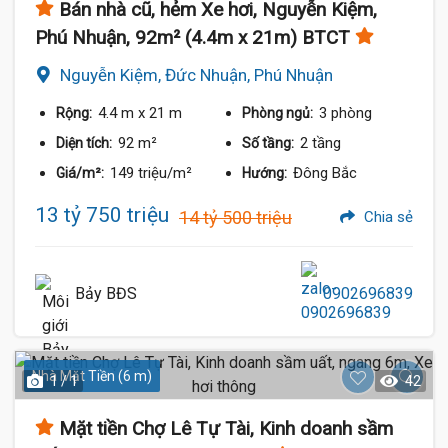
Bán nhà cũ, hẻm Xe hơi, Nguyễn Kiệm,
Phú Nhuận, 92m² (4.4m x 21m) BTCT
Nguyễn Kiệm, Đức Nhuận, Phú Nhuận
4.4 m
x 21 m
3 phòng
Rộng:
Phòng ngủ:
92 m²
2 tầng
Diện tích:
Số tầng:
149 triệu/m²
Đông Bắc
Giá/m²:
Hướng:
13 tỷ 750 triệu
14 tỷ 500 triệu
Chia sẻ
Bảy BĐS
0902696839
Nhà Mặt Tiền (6 m)
1 / 1
42
Mặt tiền Chợ Lê Tự Tài, Kinh doanh sầm