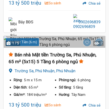
13 tỷ 500 triệu
So sánh
Chia sẻ
Bảy BĐS
0902696839
Nhà Mặt Tiền (6 m)
1 / 5
7
Bán nhà Mặt tiền Trường Sa, Phú Nhuận,
65 m² (5x15) 5 Tầng 6 phòng ngủ
Trường Sa, Phú Nhuận, Phú Nhuận
5 m
x 15 m
6 phòng
Rộng:
Phòng ngủ:
65 m²
5 tầng
Diện tích:
Số tầng:
184 triệu/m²
Tây Nam
Giá/m²:
Hướng:
13 tỷ 500 triệu
So sánh
Chia sẻ