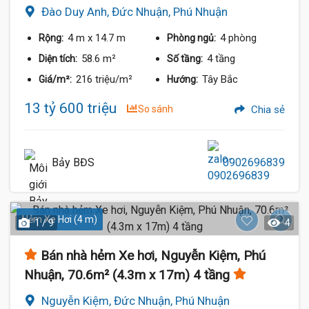
Đào Duy Anh, Đức Nhuận, Phú Nhuận
4 m
x 14.7 m
4 phòng
Rộng:
Phòng ngủ:
58.6 m²
4 tầng
Diện tích:
Số tầng:
216 triệu/m²
Tây Bắc
Giá/m²:
Hướng:
13 tỷ 600 triệu
So sánh
Chia sẻ
Bảy BĐS
0902696839
Hẻm Xe Hơi (4 m)
1 / 9
4
Bán nhà hẻm Xe hơi, Nguyễn Kiệm, Phú
Nhuận, 70.6m² (4.3m x 17m) 4 tầng
Nguyễn Kiệm, Đức Nhuận, Phú Nhuận