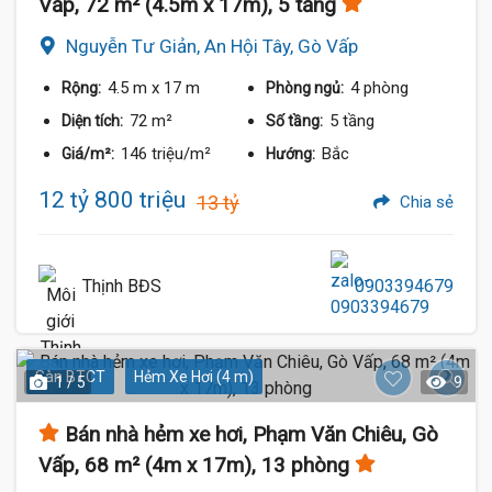
Vấp, 72 m² (4.5m x 17m), 5 tầng
Nguyễn Tư Giản, An Hội Tây, Gò Vấp
4.5 m
x 17 m
4 phòng
Rộng:
Phòng ngủ:
72 m²
5 tầng
Diện tích:
Số tầng:
146 triệu/m²
Bắc
Giá/m²:
Hướng:
12 tỷ 800 triệu
13 tỷ
Chia sẻ
Thịnh BĐS
0903394679
Sàn BTCT
Hẻm Xe Hơi (4 m)
1 / 5
9
Bán nhà hẻm xe hơi, Phạm Văn Chiêu, Gò
Vấp, 68 m² (4m x 17m), 13 phòng