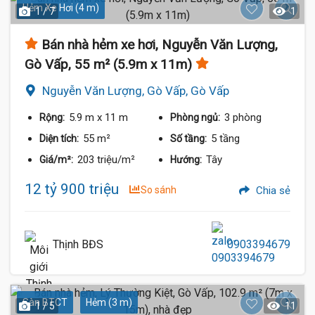
Hẻm Xe Hơi (4 m)
1 / 7
1
Bán nhà hẻm xe hơi, Nguyễn Văn Lượng,
Gò Vấp, 55 m² (5.9m x 11m)
Nguyễn Văn Lượng, Gò Vấp, Gò Vấp
5.9 m
x 11 m
3 phòng
Rộng:
Phòng ngủ:
55 m²
5 tầng
Diện tích:
Số tầng:
203 triệu/m²
Tây
Giá/m²:
Hướng:
12 tỷ 900 triệu
So sánh
Chia sẻ
Thịnh BĐS
0903394679
Sàn BTCT
Hẻm (3 m)
1 / 5
11