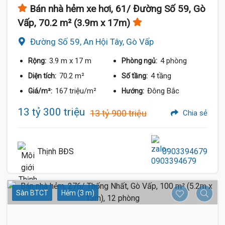
Bán nhà hẻm xe hơi, 61/ Đường Số 59, Gò
Vấp, 70.2 m² (3.9m x 17m)
Đường Số 59, An Hội Tây, Gò Vấp
3.9 m
x 17 m
4 phòng
Rộng:
Phòng ngủ:
70.2 m²
4 tầng
Diện tích:
Số tầng:
167 triệu/m²
Đông Bắc
Giá/m²:
Hướng:
13 tỷ 300 triệu
13 tỷ 900 triệu
Chia sẻ
Thịnh BĐS
0903394679
Sàn BTCT
Hẻm (3 m)