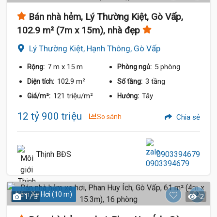
Bán nhà hẻm, Lý Thường Kiệt, Gò Vấp,
102.9 m² (7m x 15m), nhà đẹp
Lý Thường Kiệt, Hạnh Thông, Gò Vấp
7 m
x 15 m
5 phòng
Rộng:
Phòng ngủ:
102.9 m²
3 tầng
Diện tích:
Số tầng:
121 triệu/m²
Tây
Giá/m²:
Hướng:
12 tỷ 900 triệu
So sánh
Chia sẻ
Thịnh BĐS
0903394679
Hẻm Xe Hơi (10 m)
1 / 3
2