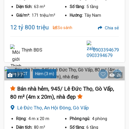
63 m²
5 tầng
Diện tích:
Số tầng:
171 triệu/m²
Tây Nam
Giá/m²:
Hướng:
12 tỷ 800 triệu
So sánh
Chia sẻ
Thịnh BĐS
0903394679
Sàn BTCT
Hẻm (3 m)
1 / 7
26
Bán nhà hẻm, 945/ Lê Đức Thọ, Gò Vấp,
80 m² (4m x 20m), nhà đẹp
Lê Đức Thọ, An Hội Đông, Gò Vấp
4 m
x 20 m
4 phòng
Rộng:
Phòng ngủ:
80 m²
6 tầng
Diện tích:
Số tầng: