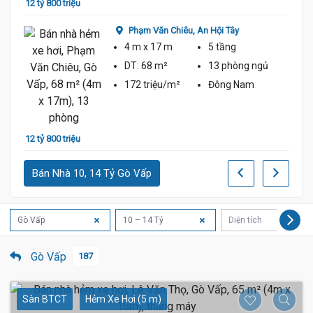
12 tỷ 800 triệu
Phạm Văn Chiêu,
An Hội Tây
4 m
x 17 m
5 tầng
DT:
68 m²
13 phòng
ngủ
172 triệu/m²
Đông Nam
12 tỷ
12 tỷ 800 triệu
Bán Nhà 10, 14 Tỷ Gò Vấp
Gò Vấp
10 – 14 Tỷ
Diện tích
Gò Vấp
187
Sàn BTCT
Hẻm Xe Hơi (5 m)