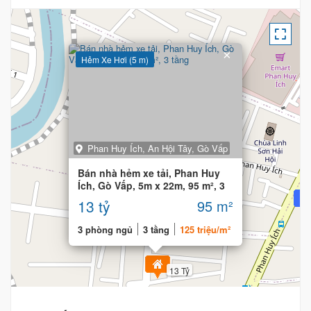
×
Hẻm Xe Hơi (5 m)
Phan Huy Ích, An Hội Tây, Gò Vấp
Bán nhà hẻm xe tải, Phan Huy
Ích, Gò Vấp, 5m x 22m, 95 m², 3
tầng
13 tỷ
95 m²
3 phòng ngủ
3 tầng
125 triệu/m²
13 Tỷ