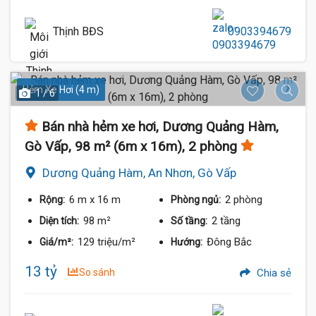
Thịnh BĐS
0903394679
Hẻm Xe Hơi (4 m)
1 / 6
Bán nhà hẻm xe hơi, Dương Quảng Hàm,
Gò Vấp, 98 m² (6m x 16m), 2 phòng
Dương Quảng Hàm, An Nhơn, Gò Vấp
6 m
x 16 m
2 phòng
Rộng:
Phòng ngủ:
98 m²
2 tầng
Diện tích:
Số tầng:
129 triệu/m²
Đông Bắc
Giá/m²:
Hướng:
13 tỷ
So sánh
Chia sẻ