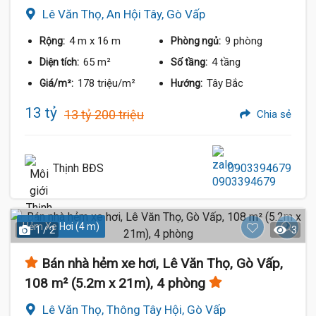
Lê Văn Thọ, An Hội Tây, Gò Vấp
4 m
x 16 m
9 phòng
Rộng:
Phòng ngủ:
65 m²
4 tầng
Diện tích:
Số tầng:
178 triệu/m²
Tây Bắc
Giá/m²:
Hướng:
13 tỷ
13 tỷ 200 triệu
Chia sẻ
Thịnh BĐS
0903394679
Hẻm Xe Hơi (4 m)
1 / 2
3
Bán nhà hẻm xe hơi, Lê Văn Thọ, Gò Vấp,
108 m² (5.2m x 21m), 4 phòng
Lê Văn Thọ, Thông Tây Hội, Gò Vấp