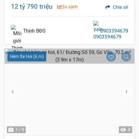
12 tỷ 790 triệu
So sánh
Chia sẻ
Thịnh BĐS
0903394679
Hẻm Xe Hơi (6 m)
1 / 9
8