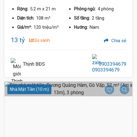
5.2 m
x 21 m
4 phòng
Rộng:
Phòng ngủ:
108 m²
2 tầng
Diện tích:
Số tầng:
120 triệu/m²
Nam
Giá/m²:
Hướng:
13 tỷ
So sánh
Chia sẻ
Thịnh BĐS
0903394679
Nhà Mặt Tiền (10 m)