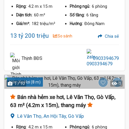
4.2 m
x 15 m
6 phòng
Rộng:
Phòng ngủ:
60 m²
6 tầng
Diện tích:
Số tầng:
182 triệu/m²
Đông Nam
Giá/m²:
Hướng:
13 tỷ 200 triệu
So sánh
Chia sẻ
Thịnh BĐS
0903394679
Hẻm Xe Hơi (8 m)
1 / 10
1
Bán nhà hẻm xe hơi, Lê Văn Thọ, Gò Vấp,
63 m² (4.2m x 15m), thang máy
Lê Văn Thọ, An Hội Tây, Gò Vấp
4.2 m
x 15 m
6 phòng
Rộng:
Phòng ngủ: