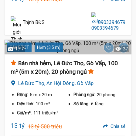
Thịnh BĐS
0903394679
Sàn BTCT
Hẻm (3.5 m)
1 / 7
27
Bán nhà hẻm, Lê Đức Thọ, Gò Vấp, 100
m² (5m x 20m), 20 phòng ngủ
Lê Đức Thọ, An Hội Đông, Gò Vấp
5 m
x 20 m
20 phòng
Rộng:
Phòng ngủ:
100 m²
6 tầng
Diện tích:
Số tầng:
111 triệu/m²
Giá/m²:
13 tỷ
13 tỷ 500 triệu
Chia sẻ