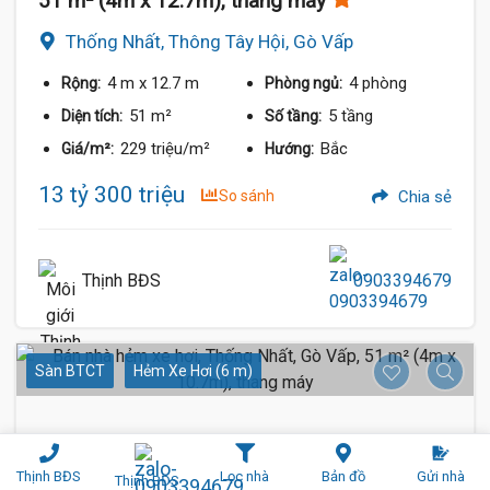
51 m² (4m x 12.7m), thang máy
Thống Nhất, Thông Tây Hội, Gò Vấp
4 m
x 12.7 m
4 phòng
Rộng:
Phòng ngủ:
51 m²
5 tầng
Diện tích:
Số tầng:
229 triệu/m²
Bắc
Giá/m²:
Hướng:
13 tỷ 300 triệu
So sánh
Chia sẻ
Thịnh BĐS
0903394679
Sàn BTCT
Hẻm Xe Hơi (6 m)
Thịnh BĐS
Lọc nhà
Bản đồ
Gửi nhà
Thịnh BĐS