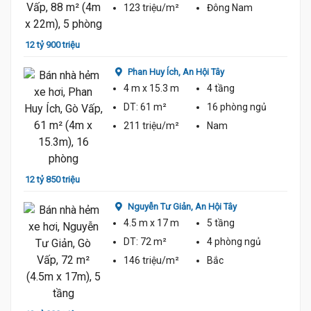
123 triệu/m²
Đông Nam
12 tỷ 900 triệu
13 tỷ 
Phan Huy Ích,
An Hội Tây
4 m
x 15.3 m
4 tầng
DT:
61 m²
16 phòng
ngủ
211 triệu/m²
Nam
13 tỷ 
12 tỷ 850 triệu
Nguyễn Tư Giản,
An Hội Tây
4.5 m
x 17 m
5 tầng
DT:
72 m²
4 phòng
ngủ
146 triệu/m²
Bắc
13 tỷ 