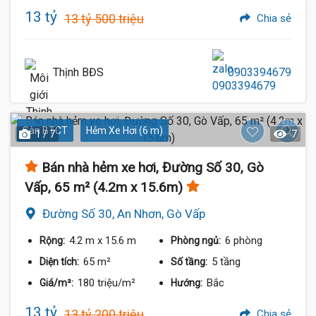
13 tỷ
13 tỷ 500 triệu
Chia sẻ
Thịnh BĐS
0903394679
Sàn BTCT
Hẻm Xe Hơi (6 m)
1 / 7
7
Bán nhà hẻm xe hơi, Đường Số 30, Gò
Vấp, 65 m² (4.2m x 15.6m)
Đường Số 30, An Nhơn, Gò Vấp
4.2 m
x 15.6 m
6 phòng
Rộng:
Phòng ngủ:
65 m²
5 tầng
Diện tích:
Số tầng:
180 triệu/m²
Bắc
Giá/m²:
Hướng:
13 tỷ
13 tỷ 200 triệu
Chia sẻ