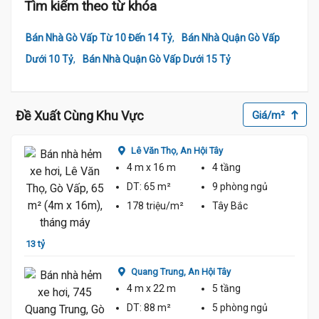
Tìm kiếm theo từ khóa
,
Bán Nhà Gò Vấp Từ 10 Đến 14 Tỷ
Bán Nhà Quận Gò Vấp
,
Dưới 10 Tỷ
Bán Nhà Quận Gò Vấp Dưới 15 Tỷ
Đề Xuất Cùng Khu Vực
Giá/m²
Lê Văn Thọ,
An Hội Tây
4 m
x 16 m
4 tầng
DT:
65 m²
9 phòng
ngủ
178 triệu/m²
Tây Bắc
13 tỷ
12 tỷ 
Quang Trung,
An Hội Tây
4 m
x 22 m
5 tầng
12.8 Tỷ
DT:
88 m²
5 phòng
ngủ