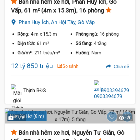
Bán nhà hẻm xe hơi, Phan Huy Ích, Gò
Vấp, 61 m² (4m x 15.3m), 16 phòng
Phan Huy Ích, An Hội Tây, Gò Vấp
4 m
x 15.3 m
16 phòng
Rộng:
Phòng ngủ:
61 m²
4 tầng
Diện tích:
Số tầng:
211 triệu/m²
Nam
Giá/m²:
Hướng:
12 tỷ 850 triệu
So sánh
Chia sẻ
Thịnh BĐS
0903394679
Hẻm Xe Hơi (8 m)
1 / 8
20
Bán nhà hẻm xe hơi, Nguyễn Tư Giản, Gò