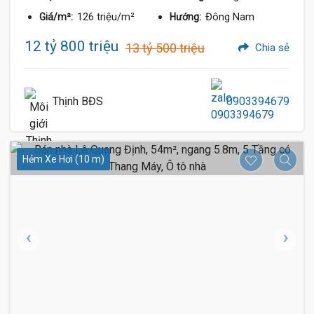
126 triệu/m²
Đông Nam
Giá/m²:
Hướng:
12 tỷ 800 triệu
13 tỷ 500 triệu
Chia sẻ
Thịnh BĐS
0903394679
Hẻm Xe Hơi (10 m)