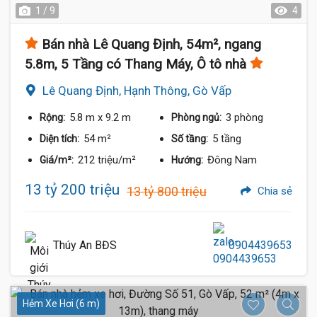
1 / 9
4
Bán nhà Lê Quang Định, 54m², ngang
5.8m, 5 Tầng có Thang Máy, Ô tô nhà
Lê Quang Định, Hạnh Thông, Gò Vấp
5.8 m
x 9.2 m
3 phòng
Rộng:
Phòng ngủ:
54 m²
5 tầng
Diện tích:
Số tầng:
212 triệu/m²
Đông Nam
Giá/m²:
Hướng:
13 tỷ 200 triệu
13 tỷ 800 triệu
Chia sẻ
Thúy An BĐS
0904439653
Hẻm Xe Hơi (6 m)