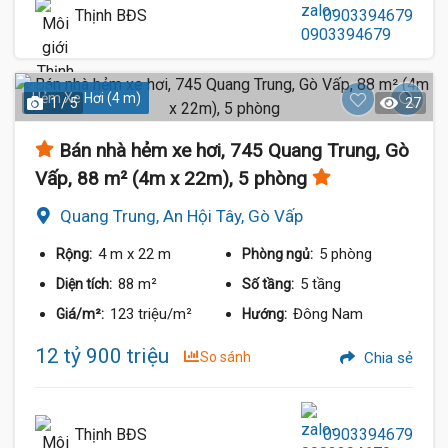
Thịnh BĐS
0903394679
Hẻm Xe Hơi (4 m)
1 / 5
27
Bán nhà hẻm xe hơi, 745 Quang Trung, Gò
Vấp, 88 m² (4m x 22m), 5 phòng
Quang Trung, An Hội Tây, Gò Vấp
4 m
x 22 m
5 phòng
Rộng:
Phòng ngủ:
88 m²
5 tầng
Diện tích:
Số tầng:
123 triệu/m²
Đông Nam
Giá/m²:
Hướng:
12 tỷ 900 triệu
So sánh
Chia sẻ
Thịnh BĐS
0903394679