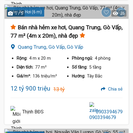
Hẻm Xe Hơi (6 m)
1 / 5
26
Bán nhà hẻm xe hơi, Quang Trung, Gò Vấp,
77 m² (4m x 20m), nhà đẹp
Quang Trung, Gò Vấp, Gò Vấp
4 m
x 20 m
4 phòng
Rộng:
Phòng ngủ:
77 m²
5 tầng
Diện tích:
Số tầng:
136 triệu/m²
Tây Bắc
Giá/m²:
Hướng:
12 tỷ 900 triệu
13 tỷ
Chia sẻ
Thịnh BĐS
0903394679