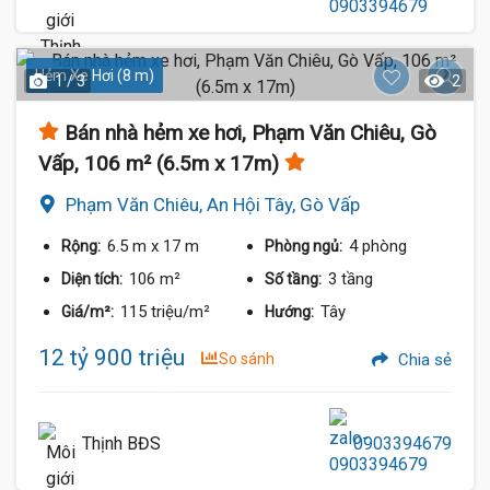
Hẻm Xe Hơi (8 m)
1 / 3
2
Bán nhà hẻm xe hơi, Phạm Văn Chiêu, Gò
Vấp, 106 m² (6.5m x 17m)
Phạm Văn Chiêu, An Hội Tây, Gò Vấp
6.5 m
x 17 m
4 phòng
Rộng:
Phòng ngủ:
106 m²
3 tầng
Diện tích:
Số tầng:
115 triệu/m²
Tây
Giá/m²:
Hướng:
12 tỷ 900 triệu
So sánh
Chia sẻ
Thịnh BĐS
0903394679