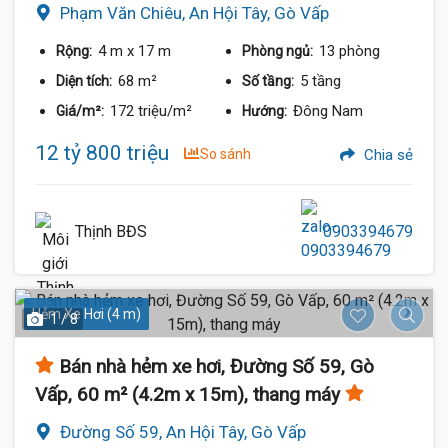
Phạm Văn Chiêu, An Hội Tây, Gò Vấp
4 m
x 17 m
13 phòng
Rộng:
Phòng ngủ:
68 m²
5 tầng
Diện tích:
Số tầng:
172 triệu/m²
Đông Nam
Giá/m²:
Hướng:
12 tỷ 800 triệu
So sánh
Chia sẻ
Thịnh BĐS
0903394679
Hẻm Xe Hơi (4 m)
1 / 8
Bán nhà hẻm xe hơi, Đường Số 59, Gò
Vấp, 60 m² (4.2m x 15m), thang máy
Đường Số 59, An Hội Tây, Gò Vấp