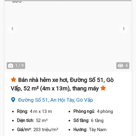
1 / 9
4
Bán nhà hẻm xe hơi, Đường Số 51, Gò
Vấp, 52 m² (4m x 13m), thang máy
Đường Số 51, An Hội Tây, Gò Vấp
4 m
x 13 m
4 phòng
Rộng:
Phòng ngủ:
52 m²
6 tầng
Diện tích:
Số tầng:
203 triệu/m²
Tây Nam
Giá/m²:
Hướng: