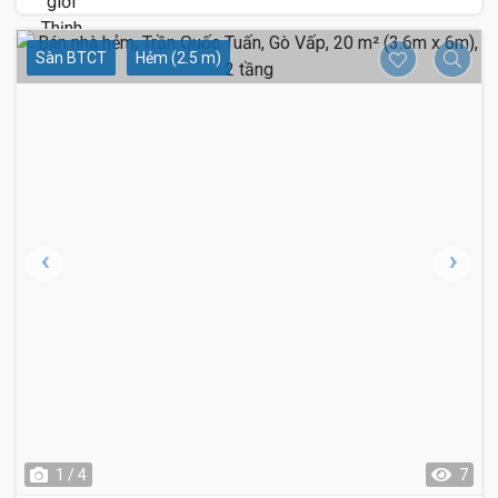
Sàn BTCT
Hẻm (2.5 m)
1 / 4
7