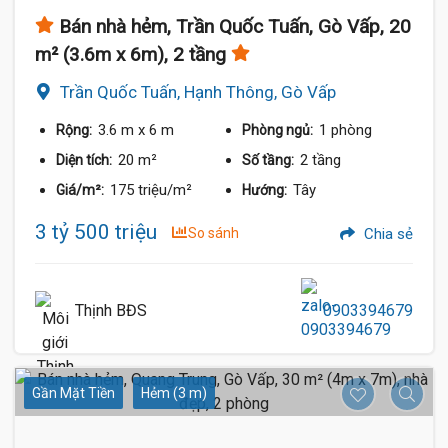
Bán nhà hẻm, Trần Quốc Tuấn, Gò Vấp, 20
m² (3.6m x 6m), 2 tầng
Trần Quốc Tuấn, Hạnh Thông, Gò Vấp
3.6 m
x 6 m
1 phòng
Rộng:
Phòng ngủ:
20 m²
2 tầng
Diện tích:
Số tầng:
175 triệu/m²
Tây
Giá/m²:
Hướng:
3 tỷ 500 triệu
So sánh
Chia sẻ
Thịnh BĐS
0903394679
Gần Mặt Tiền
Hẻm (3 m)