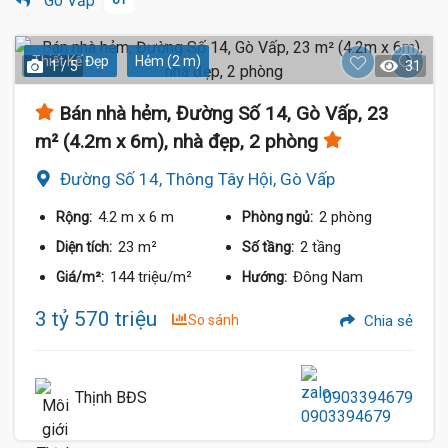
Gò Vấp
Thiết Kế Đẹp
Hẻm (2 m)
1 / 5
31
Bán nhà hẻm, Đường Số 14, Gò Vấp, 23
m² (4.2m x 6m), nhà đẹp, 2 phòng
Đường Số 14, Thông Tây Hội, Gò Vấp
4.2 m
x 6 m
2 phòng
Rộng:
Phòng ngủ:
23 m²
2 tầng
Diện tích:
Số tầng:
144 triệu/m²
Đông Nam
Giá/m²:
Hướng:
3 tỷ 570 triệu
So sánh
Chia sẻ
Thịnh BĐS
0903394679