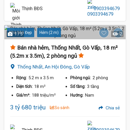
Thịnh BĐS
0903394679
Nhà Mới Đẹp
Hẻm (2 m)
1 / 5
2
Bán nhà hẻm, Thống Nhất, Gò Vấp, 18 m²
(5.2m x 3.5m), 2 phòng ngủ
Thống Nhất, An Hội Đông, Gò Vấp
5.2 m
x 3.5 m
2 phòng
Rộng:
Phòng ngủ:
18 m²
3 tầng
Diện tích:
Số tầng:
188 triệu/m²
Nam
Giá/m²:
Hướng:
3 tỷ 680 triệu
So sánh
Chia sẻ