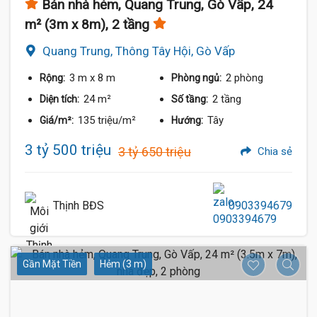
Bán nhà hẻm, Quang Trung, Gò Vấp, 24
m² (3m x 8m), 2 tầng
Quang Trung, Thông Tây Hội, Gò Vấp
3 m
x 8 m
2 phòng
Rộng:
Phòng ngủ:
24 m²
2 tầng
Diện tích:
Số tầng:
135 triệu/m²
Tây
Giá/m²:
Hướng:
3 tỷ 500 triệu
3 tỷ 650 triệu
Chia sẻ
Thịnh BĐS
0903394679
Gần Mặt Tiền
Hẻm (3 m)