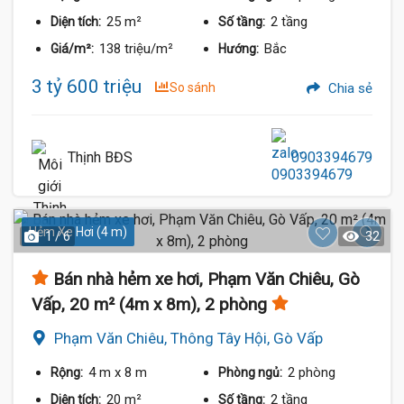
25 m²
2 tầng
Diện tích:
Số tầng:
138 triệu/m²
Bắc
Giá/m²:
Hướng:
3 tỷ 600 triệu
So sánh
Chia sẻ
Thịnh BĐS
0903394679
Hẻm Xe Hơi (4 m)
1 / 6
32
Bán nhà hẻm xe hơi, Phạm Văn Chiêu, Gò
Vấp, 20 m² (4m x 8m), 2 phòng
Phạm Văn Chiêu, Thông Tây Hội, Gò Vấp
4 m
x 8 m
2 phòng
Rộng:
Phòng ngủ:
20 m²
2 tầng
Diện tích:
Số tầng: