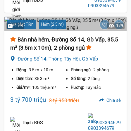
Thịnh BĐS
0903394679
Gần Mặt Tiền
Hẻm (2.5 m)
1 / 8
129
Bán nhà hẻm, Đường Số 14, Gò Vấp, 35.5
m² (3.5m x 10m), 2 phòng ngủ
Đường Số 14, Thông Tây Hội, Gò Vấp
3.5 m
x 10 m
2 phòng
Rộng:
Phòng ngủ:
35.3 m²
2 tầng
Diện tích:
Số tầng:
105 triệu/m²
Tây Bắc
Giá/m²:
Hướng:
3 tỷ 700 triệu
3 tỷ 950 triệu
Chia sẻ
Thịnh BĐS
0903394679