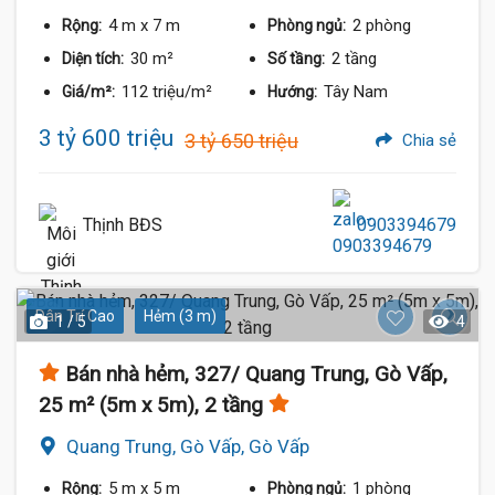
4 m
x 7 m
2 phòng
Rộng:
Phòng ngủ:
30 m²
2 tầng
Diện tích:
Số tầng:
112 triệu/m²
Tây Nam
Giá/m²:
Hướng:
3 tỷ 600 triệu
3 tỷ 650 triệu
Chia sẻ
Thịnh BĐS
0903394679
Dân Trí Cao
Hẻm (3 m)
1 / 5
4
Bán nhà hẻm, 327/ Quang Trung, Gò Vấp,
25 m² (5m x 5m), 2 tầng
Quang Trung, Gò Vấp, Gò Vấp
5 m
x 5 m
1 phòng
Rộng:
Phòng ngủ: