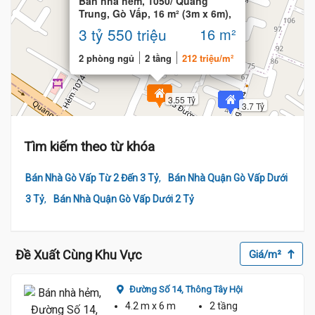
Bán nhà hẻm, 1050/ Quang
Trung, Gò Vấp, 16 m² (3m x 6m),
2 phòng
3 tỷ 550 triệu
16 m²
2 phòng ngủ
2 tầng
212 triệu/m²
3.55 Tỷ
3.7 Tỷ
Tìm kiếm theo từ khóa
3.57 Tỷ
,
Bán Nhà Gò Vấp Từ 2 Đến 3 Tỷ
Bán Nhà Quận Gò Vấp Dưới
,
3 Tỷ
Bán Nhà Quận Gò Vấp Dưới 2 Tỷ
Đề Xuất Cùng Khu Vực
Giá/m²
Đường Số 14,
Thông Tây Hội
4.2 m
x 6 m
2 tầng