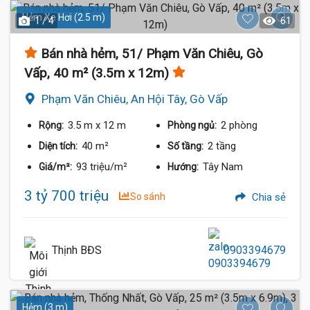
Hẻm Xe Hơi (2.5 m)
1 / 4
61
Bán nhà hẻm, 51/ Phạm Văn Chiêu, Gò
Vấp, 40 m² (3.5m x 12m)
Phạm Văn Chiêu, An Hội Tây, Gò Vấp
3.5 m
x 12 m
2 phòng
Rộng:
Phòng ngủ:
40 m²
2 tầng
Diện tích:
Số tầng:
93 triệu/m²
Tây Nam
Giá/m²:
Hướng:
3 tỷ 700 triệu
So sánh
Chia sẻ
Thịnh BĐS
0903394679
Hẻm (3 m)