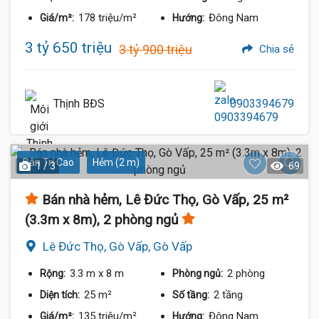
178 triệu/m²
Đông Nam
Giá/m²:
Hướng:
3 tỷ 650 triệu
3 tỷ 900 triệu
Chia sẻ
Thịnh BĐS
0903394679
Dân Trí Cao
Hẻm (2 m)
1 / 3
69
Bán nhà hẻm, Lê Đức Thọ, Gò Vấp, 25 m²
(3.3m x 8m), 2 phòng ngủ
Lê Đức Thọ, Gò Vấp, Gò Vấp
3.3 m
x 8 m
2 phòng
Rộng:
Phòng ngủ:
25 m²
2 tầng
Diện tích:
Số tầng:
135 triệu/m²
Đông Nam
Giá/m²:
Hướng: