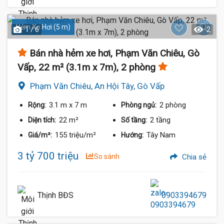
Hẻm Xe Hơi (5 m)
1 / 6
2
Bán nhà hẻm xe hơi, Phạm Văn Chiêu, Gò
Vấp, 22 m² (3.1m x 7m), 2 phòng
Phạm Văn Chiêu, An Hội Tây, Gò Vấp
3.1 m
x 7 m
2 phòng
Rộng:
Phòng ngủ:
22 m²
2 tầng
Diện tích:
Số tầng:
155 triệu/m²
Tây Nam
Giá/m²:
Hướng:
3 tỷ 700 triệu
So sánh
Chia sẻ
Thịnh BĐS
0903394679