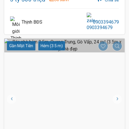
Chia sẻ
Thịnh BĐS
0903394679
Gần Mặt Tiền
Hẻm (3.5 m)