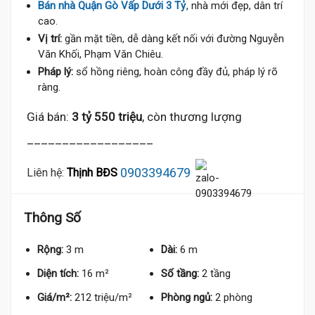
Bán nhà Quận Gò Vấp Dưới 3 Tỷ
, nhà mới đẹp, dân trí
cao.
Vị trí:
gần mặt tiền, dễ dàng kết nối với đường Nguyễn
Văn Khối, Phạm Văn Chiêu.
Pháp lý:
sổ hồng riêng, hoàn công đầy đủ, pháp lý rõ
ràng.
Giá bán:
3 tỷ 550 triệu
, còn thương lượng
__________________
0903394679
Liên hệ:
Thịnh BĐS
Thông Số
Rộng:
3 m
Dài:
6 m
Diện tích:
16 m²
Số tầng:
2 tầng
Giá/m²:
212 triệu/m²
Phòng ngủ:
2 phòng