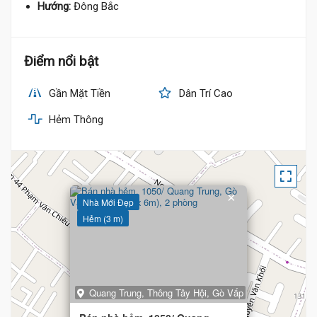
Hướng:
Đông Bắc
3.65 Tỷ
3.7 Tỷ
Điểm nổi bật
Gần Mặt Tiền
Dân Trí Cao
Hẻm Thông
×
Nhà Mới Đẹp
Hẻm (3 m)
Quang Trung, Thông Tây Hội, Gò Vấp