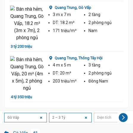
Quang Trung,
Gò Vấp
3 m
x 7 m
2 tầng
DT:
18.2 m²
2 phòng
ngủ
171 triệu/m²
Nam
3 tỷ 200 triệu
Quang Trung,
Thông Tây Hội
4 m
x 5 m
3 tầng
DT:
20 m²
2 phòng
ngủ
203 triệu/m²
Đông Nam
4 tỷ 350 triệu
Gò Vấp
2 – 3 Tỷ
Diện tích
61