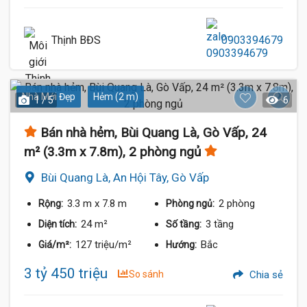
Thịnh BĐS
0903394679
Nhà Mới Đẹp
Hẻm (2 m)
1 / 5
6
Bán nhà hẻm, Bùi Quang Là, Gò Vấp, 24
m² (3.3m x 7.8m), 2 phòng ngủ
Bùi Quang Là, An Hội Tây, Gò Vấp
3.3 m
x 7.8 m
2 phòng
Rộng:
Phòng ngủ:
24 m²
3 tầng
Diện tích:
Số tầng:
127 triệu/m²
Bắc
Giá/m²:
Hướng:
3 tỷ 450 triệu
So sánh
Chia sẻ