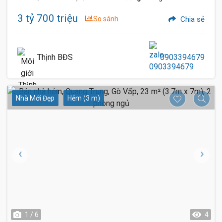
3 tỷ 700 triệu
So sánh
Chia sẻ
Thịnh BĐS
0903394679
Nhà Mới Đẹp
Hẻm (3 m)
1 / 6
4