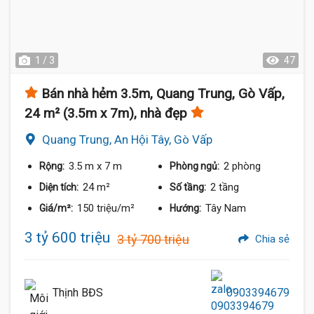
1 / 3
47
Bán nhà hẻm 3.5m, Quang Trung, Gò Vấp,
24 m² (3.5m x 7m), nhà đẹp
Quang Trung, An Hội Tây, Gò Vấp
3.5 m
x 7 m
2 phòng
Rộng:
Phòng ngủ:
24 m²
2 tầng
Diện tích:
Số tầng:
150 triệu/m²
Tây Nam
Giá/m²:
Hướng:
3 tỷ 600 triệu
3 tỷ 700 triệu
Chia sẻ
Thịnh BĐS
0903394679