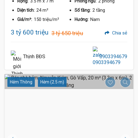
3.5 m
x 7 m
2 phòng
Rộng:
Phòng ngủ:
24 m²
2 tầng
Diện tích:
Số tầng:
150 triệu/m²
Nam
Giá/m²:
Hướng:
3 tỷ 600 triệu
3 tỷ 650 triệu
Chia sẻ
Thịnh BĐS
0903394679
Hẻm Thông
Hẻm (2.5 m)