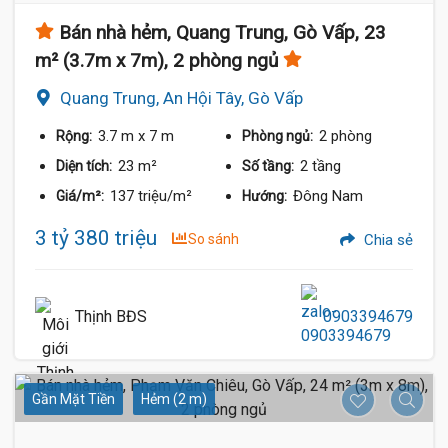
Bán nhà hẻm, Quang Trung, Gò Vấp, 23
m² (3.7m x 7m), 2 phòng ngủ
Quang Trung, An Hội Tây, Gò Vấp
3.7 m
x 7 m
2 phòng
Rộng:
Phòng ngủ:
23 m²
2 tầng
Diện tích:
Số tầng:
137 triệu/m²
Đông Nam
Giá/m²:
Hướng:
3 tỷ 380 triệu
So sánh
Chia sẻ
Thịnh BĐS
0903394679
Gần Mặt Tiền
Hẻm (2 m)