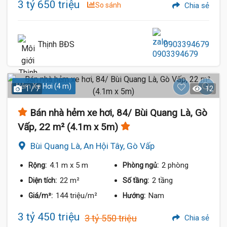
3 tỷ 650 triệu
So sánh
Chia sẻ
Thịnh BĐS
0903394679
Hẻm Xe Hơi (4 m)
1 / 7
12
Bán nhà hẻm xe hơi, 84/ Bùi Quang Là, Gò
Vấp, 22 m² (4.1m x 5m)
Bùi Quang Là, An Hội Tây, Gò Vấp
4.1 m
x 5 m
2 phòng
Rộng:
Phòng ngủ:
22 m²
2 tầng
Diện tích:
Số tầng:
144 triệu/m²
Nam
Giá/m²:
Hướng:
3 tỷ 450 triệu
3 tỷ 550 triệu
Chia sẻ