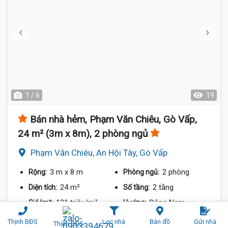
1 / 6
19
Bán nhà hẻm, Phạm Văn Chiêu, Gò Vấp,
24 m² (3m x 8m), 2 phòng ngủ
Phạm Văn Chiêu, An Hội Tây, Gò Vấp
3 m
x 8 m
2 phòng
Rộng:
Phòng ngủ:
24 m²
2 tầng
Diện tích:
Số tầng:
131 triệu/m²
Đông Nam
Giá/m²:
Hướng:
3 tỷ 380 triệu
Thịnh BĐS
Lọc nhà
Bản đồ
Gửi nhà
3 tỷ 490 triệu
Thịnh BĐS
Chia sẻ