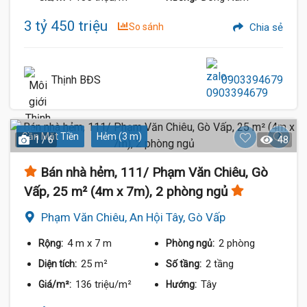
3 tỷ 450 triệu
So sánh
Chia sẻ
Thịnh BĐS
0903394679
Gần Mặt Tiền
Hẻm (3 m)
1 / 6
48
Bán nhà hẻm, 111/ Phạm Văn Chiêu, Gò
Vấp, 25 m² (4m x 7m), 2 phòng ngủ
Phạm Văn Chiêu, An Hội Tây, Gò Vấp
4 m
x 7 m
2 phòng
Rộng:
Phòng ngủ:
25 m²
2 tầng
Diện tích:
Số tầng:
136 triệu/m²
Tây
Giá/m²:
Hướng: